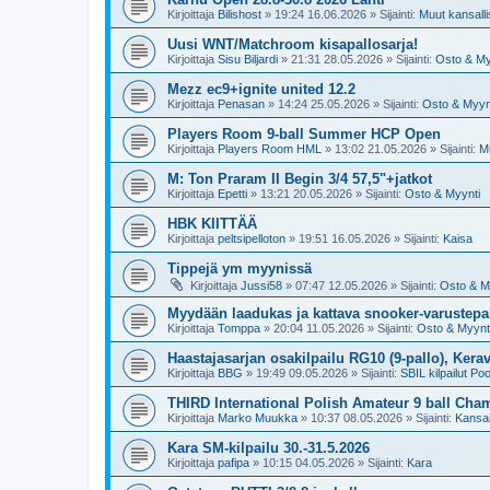
Kirjoittaja
Bilishost
»
19:24 16.06.2026
» Sijainti:
Muut kansallis
Uusi WNT/Matchroom kisapallosarja!
Kirjoittaja
Sisu Biljardi
»
21:31 28.05.2026
» Sijainti:
Osto & My
Mezz ec9+ignite united 12.2
Kirjoittaja
Penasan
»
14:24 25.05.2026
» Sijainti:
Osto & Myyn
Players Room 9-ball Summer HCP Open
Kirjoittaja
Players Room HML
»
13:02 21.05.2026
» Sijainti:
Mu
M: Ton Praram II Begin 3/4 57,5"+jatkot
Kirjoittaja
Epetti
»
13:21 20.05.2026
» Sijainti:
Osto & Myynti
HBK KIITTÄÄ
Kirjoittaja
peltsipelloton
»
19:51 16.05.2026
» Sijainti:
Kaisa
Tippejä ym myynissä
Kirjoittaja
Jussi58
»
07:47 12.05.2026
» Sijainti:
Osto & M
Myydään laadukas ja kattava snooker-varustepak
Kirjoittaja
Tomppa
»
20:04 11.05.2026
» Sijainti:
Osto & Myynt
Haastajasarjan osakilpailu RG10 (9-pallo), Kerav
Kirjoittaja
BBG
»
19:49 09.05.2026
» Sijainti:
SBIL kilpailut Poo
THIRD International Polish Amateur 9 ball Ch
Kirjoittaja
Marko Muukka
»
10:37 08.05.2026
» Sijainti:
Kansai
Kara SM-kilpailu 30.-31.5.2026
Kirjoittaja
pafipa
»
10:15 04.05.2026
» Sijainti:
Kara