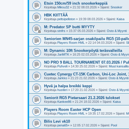
Etsin 150cm/59 inch snookerkeppiä
Kirjoittaja
Miksu32
»
21:32 08.03.2026
» Sijainti:
Snooker
HBK KIITTÄÄ
Kirjoittaja
peltsipelloton
»
19:39 08.03.2026
» Sijainti:
Kaisa
M: Predator SP butti MYYTY
Kirjoittaja
stnfrs
»
15:37 05.03.2026
» Sijainti:
Osto & Myynti
Seniorien MN45-sarjan osakilpailu RG5 (10-pall
Kirjoittaja
Players Room HML
»
22:14 04.03.2026
» Sijainti:
SB
M: Dynamic 10ft Snookerpöytä teräsvalleilla
Kirjoittaja
JariMTK
»
16:25 02.03.2026
» Sijainti:
Osto & Myynt
NO PRO 9 BALL TOURNAMENT 07.03.2026 / Puh.v
Kirjoittaja
Puhveli
»
14:30 25.02.2026
» Sijainti:
Muut kansallise
Cuetec Cynergy CT-15K Carbon, Uni-Loc Joint,
Kirjoittaja
Jarkko
»
21:23 21.02.2026
» Sijainti:
Osto & Myynti
Hyvä ja halpa breikki keppi
Kirjoittaja
hustleri
»
17:20 21.02.2026
» Sijainti:
Osto & Myynti
Seniorit RG5 Pietarsaari 21.2.2026 tulokset
Kirjoittaja
Kankee86
»
21:24 18.02.2026
» Sijainti:
Kaisa
Players Room Easter HCP Open
Kirjoittaja
Players Room HML
»
19:35 17.02.2026
» Sijainti:
Mu
Bilis Levi vk10
Kirjoittaja
pena65+
»
12:05 17.02.2026
» Sijainti:
Pool