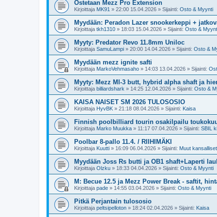
Ostetaan Mezz Pro Extension
Kirjoittaja
MK91
»
22:00 15.04.2026
» Sijainti:
Osto & Myynti
Myydään: Peradon Lazer snookerkeppi + jatkova
Kirjoittaja
tkh1310
»
18:03 15.04.2026
» Sijainti:
Osto & Myynt
Myyty: Predator Revo 11.8mm Uniloc
Kirjoittaja
SamuLampi
»
20:00 14.04.2026
» Sijainti:
Osto & My
Myydään mezz ignite safti
Kirjoittaja
MarkoVehmasaho
»
14:03 13.04.2026
» Sijainti:
Ost
Myyty: Mezz MI-3 butt, hybrid alpha shaft ja hi
Kirjoittaja
billiardshark
»
14:25 12.04.2026
» Sijainti:
Osto & M
KAISA NAISET SM 2026 TULOSOSIO
Kirjoittaja
HyvBK
»
21:18 08.04.2026
» Sijainti:
Kaisa
Finnish poolbilliard tourin osakilpailu toukoku
Kirjoittaja
Marko Muukka
»
11:17 07.04.2026
» Sijainti:
SBIL ki
Poolbar 8-pallo 11.4. / RIIHIMÄKI
Kirjoittaja
Kuutti
»
16:09 06.04.2026
» Sijainti:
Muut kansalliset 
Myydään Joss Rs butti ja OB1 shaft+Laperti la
Kirjoittaja
Olzku
»
18:33 04.04.2026
» Sijainti:
Osto & Myynti
M: Becue 12.5 ja Mezz Power Break - saftit, hint
Kirjoittaja
pade
»
14:55 03.04.2026
» Sijainti:
Osto & Myynti
Pitkä Perjantain tulososio
Kirjoittaja
peltsipelloton
»
18:24 02.04.2026
» Sijainti:
Kaisa