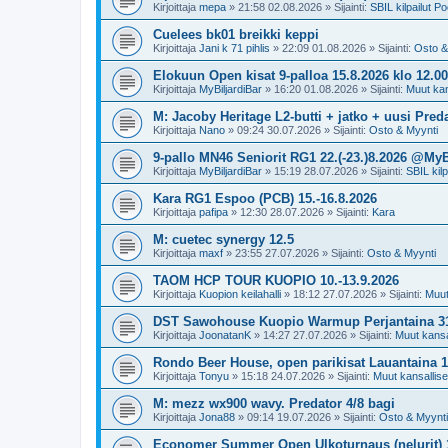
Kirjoittaja
mepa
»
21:58 02.08.2026
» Sijainti:
SBIL kilpailut Po
Cuelees bk01 breikki keppi
Kirjoittaja
Jani k 71 pihlis
»
22:09 01.08.2026
» Sijainti:
Osto &
Elokuun Open kisat 9-palloa 15.8.2026 klo 1
Kirjoittaja
MyBiljardiBar
»
16:20 01.08.2026
» Sijainti:
Muut kans
M: Jacoby Heritage L2-butti + jatko + uusi Preda
Kirjoittaja
Nano
»
09:24 30.07.2026
» Sijainti:
Osto & Myynti
9-pallo MN46 Seniorit RG1 22.(-23.)8.2026 @MyB
Kirjoittaja
MyBiljardiBar
»
15:19 28.07.2026
» Sijainti:
SBIL kilp
Kara RG1 Espoo (PCB) 15.-16.8.2026
Kirjoittaja
pafipa
»
12:30 28.07.2026
» Sijainti:
Kara
M: cuetec synergy 12.5
Kirjoittaja
maxf
»
23:55 27.07.2026
» Sijainti:
Osto & Myynti
TAOM HCP TOUR KUOPIO 10.-13.9.2026
Kirjoittaja
Kuopion keilahalli
»
18:12 27.07.2026
» Sijainti:
Muut 
DST Sawohouse Kuopio Warmup Perjantaina 31
Kirjoittaja
JoonatanK
»
14:27 27.07.2026
» Sijainti:
Muut kansal
Rondo Beer House, open parikisat Lauantaina 1.
Kirjoittaja
Tonyu
»
15:18 24.07.2026
» Sijainti:
Muut kansalliset
M: mezz wx900 wavy. Predator 4/8 bagi
Kirjoittaja
Jona88
»
09:14 19.07.2026
» Sijainti:
Osto & Myynti
Economer Summer Open Ulkoturnaus (nelurit) 