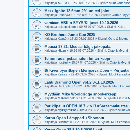
Kirjoittaja
Aku-M
»
21:50 09.07.2026
» Sijainti:
Muut kansalliset
Mezz ignite 12.6mm 29” united joint
Kirjoittaja
JesseJJ
»
21:35 09.07.2026
» Sijainti:
Osto & Myyn
varataan HBK.n SYYS/Kiljuset 10.10.2026
Kirjoittaja
peltsipelloton
»
09:35 07.07.2026
» Sijainti:
Kaisa
KO Brothers Jump Cue 2025
Kirjoittaja
Kalet0
»
16:23 06.07.2026
» Sijainti:
Osto & Myynti
Meucci 97-21, Meucci bägi, jatkopala.
Kirjoittaja
Hibzu
»
19:56 05.07.2026
» Sijainti:
Osto & Myynti
Temun uusi pelaamaton hiilari keppi
Kirjoittaja
hustleri
»
15:37 04.07.2026
» Sijainti:
Osto & Myynti
🎱 Kivenpyörittäjien Meripäivä Open – Perjantai
Kirjoittaja
Keissa
»
22:43 03.07.2026
» Sijainti:
Muut kansalliset
Lahti Diamond Open vol.2 9-11.10.2026
Kirjoittaja
BarTripla
»
19:22 01.07.2026
» Sijainti:
Muut kansalli
Myydään Mike Wooldridge snookerkeppi
Kirjoittaja
M Korvenala
»
14:31 28.06.2026
» Sijainti:
Osto & M
Parikilpailu OPEN 18.7 klo13 #Sarzamatkustaa
Kirjoittaja
MyBiljardiBar
»
18:51 23.06.2026
» Sijainti:
Muut kans
Karhu Open Lämppäri +Shootout
Kirjoittaja
Bilishost
»
17:21 17.06.2026
» Sijainti:
Muut kansallis
Karhu Open 28.8-30.8 2026 Lahti