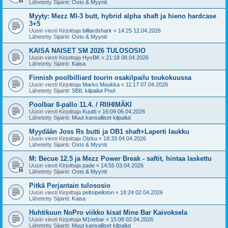
Lähetetty Sijainti:
Osto & Myynti
Myyty: Mezz MI-3 butt, hybrid alpha shaft ja hieno hardcase
3+5
Uusin viesti Kirjoittaja
billiardshark
«
14:25 12.04.2026
Lähetetty Sijainti:
Osto & Myynti
KAISA NAISET SM 2026 TULOSOSIO
Uusin viesti Kirjoittaja
HyvBK
«
21:18 08.04.2026
Lähetetty Sijainti:
Kaisa
Finnish poolbilliard tourin osakilpailu toukokuussa
Uusin viesti Kirjoittaja
Marko Muukka
«
11:17 07.04.2026
Lähetetty Sijainti:
SBIL kilpailut Pool
Poolbar 8-pallo 11.4. / RIIHIMÄKI
Uusin viesti Kirjoittaja
Kuutti
«
16:09 06.04.2026
Lähetetty Sijainti:
Muut kansalliset kilpailut
Myydään Joss Rs butti ja OB1 shaft+Laperti laukku
Uusin viesti Kirjoittaja
Olzku
«
18:33 04.04.2026
Lähetetty Sijainti:
Osto & Myynti
M: Becue 12.5 ja Mezz Power Break - saftit, hintaa laskettu
Uusin viesti Kirjoittaja
pade
«
14:55 03.04.2026
Lähetetty Sijainti:
Osto & Myynti
Pitkä Perjantain tulososio
Uusin viesti Kirjoittaja
peltsipelloton
«
18:24 02.04.2026
Lähetetty Sijainti:
Kaisa
Huhtikuun NoPro viikko kisat Mine Bar Kaivoksela
Uusin viesti Kirjoittaja
M1nebar
«
15:08 02.04.2026
Lähetetty Sijainti:
Muut kansalliset kilpailut