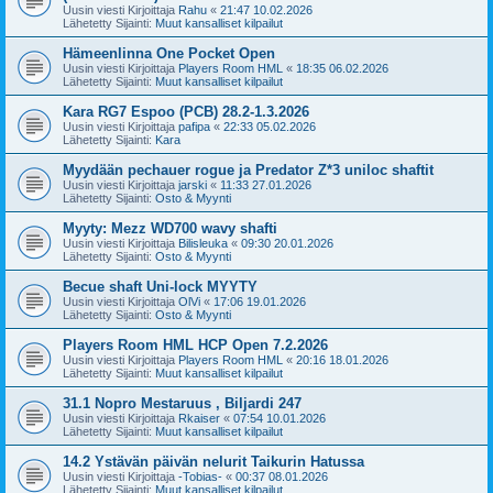
Uusin viesti Kirjoittaja
Rahu
«
21:47 10.02.2026
Lähetetty Sijainti:
Muut kansalliset kilpailut
Hämeenlinna One Pocket Open
Uusin viesti Kirjoittaja
Players Room HML
«
18:35 06.02.2026
Lähetetty Sijainti:
Muut kansalliset kilpailut
Kara RG7 Espoo (PCB) 28.2-1.3.2026
Uusin viesti Kirjoittaja
pafipa
«
22:33 05.02.2026
Lähetetty Sijainti:
Kara
Myydään pechauer rogue ja Predator Z*3 uniloc shaftit
Uusin viesti Kirjoittaja
jarski
«
11:33 27.01.2026
Lähetetty Sijainti:
Osto & Myynti
Myyty: Mezz WD700 wavy shafti
Uusin viesti Kirjoittaja
Bilisleuka
«
09:30 20.01.2026
Lähetetty Sijainti:
Osto & Myynti
Becue shaft Uni-lock MYYTY
Uusin viesti Kirjoittaja
OlVi
«
17:06 19.01.2026
Lähetetty Sijainti:
Osto & Myynti
Players Room HML HCP Open 7.2.2026
Uusin viesti Kirjoittaja
Players Room HML
«
20:16 18.01.2026
Lähetetty Sijainti:
Muut kansalliset kilpailut
31.1 Nopro Mestaruus , Biljardi 247
Uusin viesti Kirjoittaja
Rkaiser
«
07:54 10.01.2026
Lähetetty Sijainti:
Muut kansalliset kilpailut
14.2 Ystävän päivän nelurit Taikurin Hatussa
Uusin viesti Kirjoittaja
-Tobias-
«
00:37 08.01.2026
Lähetetty Sijainti:
Muut kansalliset kilpailut