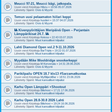
Meucci 97-21, Meucci bägi, jatkopala.
Uusin viesti Kirjoittaja
Hibzu
«
19:56 05.07.2026
Lähetetty Sijainti:
Osto & Myynti
Temun uusi pelaamaton hiilari keppi
Uusin viesti Kirjoittaja
hustleri
«
15:37 04.07.2026
Lähetetty Sijainti:
Osto & Myynti
🎱 Kivenpyörittäjien Meripäivä Open – Perjantain
Lämppärikisat 24.7. 🎱
Uusin viesti Kirjoittaja
Keissa
«
22:43 03.07.2026
Lähetetty Sijainti:
Muut kansalliset kilpailut
Lahti Diamond Open vol.2 9-11.10.2026
Uusin viesti Kirjoittaja
BarTripla
«
19:22 01.07.2026
Lähetetty Sijainti:
Muut kansalliset kilpailut
Myydään Mike Wooldridge snookerkeppi
Uusin viesti Kirjoittaja
M Korvenala
«
14:31 28.06.2026
Lähetetty Sijainti:
Osto & Myynti
Parikilpailu OPEN 18.7 klo13 #Sarzamatkustaa
Uusin viesti Kirjoittaja
MyBiljardiBar
«
18:51 23.06.2026
Lähetetty Sijainti:
Muut kansalliset kilpailut
Karhu Open Lämppäri +Shootout
Uusin viesti Kirjoittaja
Bilishost
«
17:21 17.06.2026
Lähetetty Sijainti:
Muut kansalliset kilpailut
Karhu Open 28.8-30.8 2026 Lahti
Uusin viesti Kirjoittaja
Bilishost
«
19:24 16.06.2026
Lähetetty Sijainti:
Muut kansalliset kilpailut