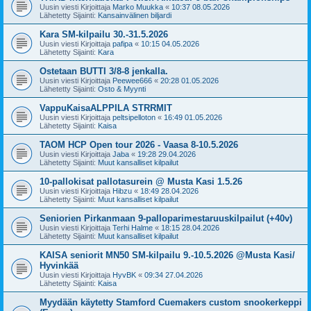
Uusin viesti Kirjoittaja
Marko Muukka
«
10:37 08.05.2026
Lähetetty Sijainti:
Kansainvälinen biljardi
Kara SM-kilpailu 30.-31.5.2026
Uusin viesti Kirjoittaja
pafipa
«
10:15 04.05.2026
Lähetetty Sijainti:
Kara
Ostetaan BUTTI 3/8-8 jenkalla.
Uusin viesti Kirjoittaja
Peewee666
«
20:28 01.05.2026
Lähetetty Sijainti:
Osto & Myynti
VappuKaisaALPPILA STRRMIT
Uusin viesti Kirjoittaja
peltsipelloton
«
16:49 01.05.2026
Lähetetty Sijainti:
Kaisa
TAOM HCP Open tour 2026 - Vaasa 8-10.5.2026
Uusin viesti Kirjoittaja
Jaba
«
19:28 29.04.2026
Lähetetty Sijainti:
Muut kansalliset kilpailut
10-pallokisat pallotasurein @ Musta Kasi 1.5.26
Uusin viesti Kirjoittaja
Hibzu
«
18:49 28.04.2026
Lähetetty Sijainti:
Muut kansalliset kilpailut
Seniorien Pirkanmaan 9-palloparimestaruuskilpailut (+40v)
Uusin viesti Kirjoittaja
Terhi Halme
«
18:15 28.04.2026
Lähetetty Sijainti:
Muut kansalliset kilpailut
KAISA seniorit MN50 SM-kilpailu 9.-10.5.2026 @Musta Kasi/
Hyvinkää
Uusin viesti Kirjoittaja
HyvBK
«
09:34 27.04.2026
Lähetetty Sijainti:
Kaisa
Myydään käytetty Stamford Cuemakers custom snookerkeppi