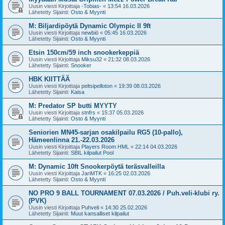
Uusin viesti Kirjoittaja
-Tobias-
«
13:54 16.03.2026
Lähetetty Sijainti:
Osto & Myynti
M: Biljardipöytä Dynamic Olympic II 9ft
Uusin viesti Kirjoittaja
newbiö
«
05:45 16.03.2026
Lähetetty Sijainti:
Osto & Myynti
Etsin 150cm/59 inch snookerkeppiä
Uusin viesti Kirjoittaja
Miksu32
«
21:32 08.03.2026
Lähetetty Sijainti:
Snooker
HBK KIITTÄÄ
Uusin viesti Kirjoittaja
peltsipelloton
«
19:39 08.03.2026
Lähetetty Sijainti:
Kaisa
M: Predator SP butti MYYTY
Uusin viesti Kirjoittaja
stnfrs
«
15:37 05.03.2026
Lähetetty Sijainti:
Osto & Myynti
Seniorien MN45-sarjan osakilpailu RG5 (10-pallo),
Hämeenlinna 21.-22.03.2026
Uusin viesti Kirjoittaja
Players Room HML
«
22:14 04.03.2026
Lähetetty Sijainti:
SBIL kilpailut Pool
M: Dynamic 10ft Snookerpöytä teräsvalleilla
Uusin viesti Kirjoittaja
JariMTK
«
16:25 02.03.2026
Lähetetty Sijainti:
Osto & Myynti
NO PRO 9 BALL TOURNAMENT 07.03.2026 / Puh.veli-klubi ry.
(PVK)
Uusin viesti Kirjoittaja
Puhveli
«
14:30 25.02.2026
Lähetetty Sijainti:
Muut kansalliset kilpailut