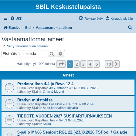
SBiL Keskustelupalsta
UKK
Rekisteröidy
Kirjaudu sisään
E
Etusivu
Etsi
Vastaamattomat aiheet
t
Vastaamattomat aiheet
s
Siirry tarkennettuun hakuun
i
Etsi
Tarkennettu haku
Sivu
1
/
10
1
2
3
4
5
10
Seuraa
Haku löysi yli 1000 tulosta
…
Aiheet
Predator Ikon 4-4 ja Revo 12.4
Uusin viesti Kirjoittaja
AlexOhtonen
«
14:03 08.08.2026
Lähetetty Sijainti:
Osto & Myynti
Bradyn muistokisa
Uusin viesti Kirjoittaja
Lossikuski
«
16:13 07.08.2026
Lähetetty Sijainti:
Muut kansalliset kilpailut
TIEDOTE VUODEN 2027 SUSIPARITURNAUKSEEN
Uusin viesti Kirjoittaja
Jani
«
09:59 07.08.2026
Lähetetty Sijainti:
Kaisa
9-pallo MN66 Seniorit RG1 22.(-23.)8.2026 TSPool / Galaxie