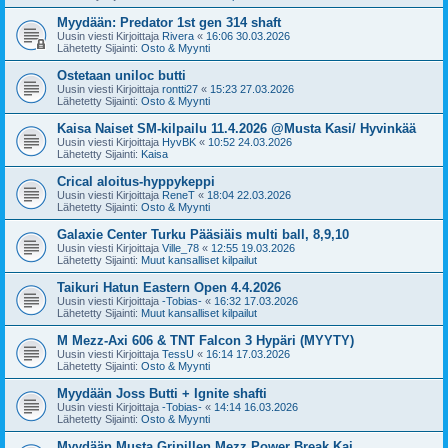
Myydään: Predator 1st gen 314 shaft
Uusin viesti Kirjoittaja
Rivera
«
16:06 30.03.2026
Lähetetty Sijainti:
Osto & Myynti
Ostetaan uniloc butti
Uusin viesti Kirjoittaja
rontti27
«
15:23 27.03.2026
Lähetetty Sijainti:
Osto & Myynti
Kaisa Naiset SM-kilpailu 11.4.2026 @Musta Kasi/ Hyvinkää
Uusin viesti Kirjoittaja
HyvBK
«
10:52 24.03.2026
Lähetetty Sijainti:
Kaisa
Crical aloitus-hyppykeppi
Uusin viesti Kirjoittaja
ReneT
«
18:04 22.03.2026
Lähetetty Sijainti:
Osto & Myynti
Galaxie Center Turku Pääsiäis multi ball, 8,9,10
Uusin viesti Kirjoittaja
Ville_78
«
12:55 19.03.2026
Lähetetty Sijainti:
Muut kansalliset kilpailut
Taikuri Hatun Eastern Open 4.4.2026
Uusin viesti Kirjoittaja
-Tobias-
«
16:32 17.03.2026
Lähetetty Sijainti:
Muut kansalliset kilpailut
M Mezz-Axi 606 & TNT Falcon 3 Hypäri (MYYTY)
Uusin viesti Kirjoittaja
TessU
«
16:14 17.03.2026
Lähetetty Sijainti:
Osto & Myynti
Myydään Joss Butti + Ignite shafti
Uusin viesti Kirjoittaja
-Tobias-
«
14:14 16.03.2026
Lähetetty Sijainti:
Osto & Myynti
Myydään Musta Gripillen Mezz Power Break Kai