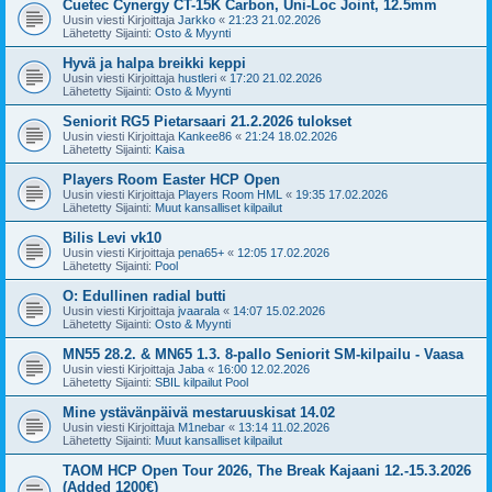
Cuetec Cynergy CT-15K Carbon, Uni-Loc Joint, 12.5mm
Uusin viesti Kirjoittaja
Jarkko
«
21:23 21.02.2026
Lähetetty Sijainti:
Osto & Myynti
Hyvä ja halpa breikki keppi
Uusin viesti Kirjoittaja
hustleri
«
17:20 21.02.2026
Lähetetty Sijainti:
Osto & Myynti
Seniorit RG5 Pietarsaari 21.2.2026 tulokset
Uusin viesti Kirjoittaja
Kankee86
«
21:24 18.02.2026
Lähetetty Sijainti:
Kaisa
Players Room Easter HCP Open
Uusin viesti Kirjoittaja
Players Room HML
«
19:35 17.02.2026
Lähetetty Sijainti:
Muut kansalliset kilpailut
Bilis Levi vk10
Uusin viesti Kirjoittaja
pena65+
«
12:05 17.02.2026
Lähetetty Sijainti:
Pool
O: Edullinen radial butti
Uusin viesti Kirjoittaja
jvaarala
«
14:07 15.02.2026
Lähetetty Sijainti:
Osto & Myynti
MN55 28.2. & MN65 1.3. 8-pallo Seniorit SM-kilpailu - Vaasa
Uusin viesti Kirjoittaja
Jaba
«
16:00 12.02.2026
Lähetetty Sijainti:
SBIL kilpailut Pool
Mine ystävänpäivä mestaruuskisat 14.02
Uusin viesti Kirjoittaja
M1nebar
«
13:14 11.02.2026
Lähetetty Sijainti:
Muut kansalliset kilpailut
TAOM HCP Open Tour 2026, The Break Kajaani 12.-15.3.2026
(Added 1200€)