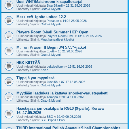
Uusi WNT/Matchroom kisapallosarja!
Uusin viesti Kirjoittaja
Sisu Biljardi
«
21:31 28.05.2026
Lähetetty Sijainti:
Osto & Myynti
Mezz ec9+ignite united 12.2
Uusin viesti Kirjoittaja
Penasan
«
14:24 25.05.2026
Lähetetty Sijainti:
Osto & Myynti
Players Room 9-ball Summer HCP Open
Uusin viesti Kirjoittaja
Players Room HML
«
13:02 21.05.2026
Lähetetty Sijainti:
Muut kansalliset kilpailut
M: Ton Praram II Begin 3/4 57,5"+jatkot
Uusin viesti Kirjoittaja
Epetti
«
13:21 20.05.2026
Lähetetty Sijainti:
Osto & Myynti
HBK KIITTÄÄ
Uusin viesti Kirjoittaja
peltsipelloton
«
19:51 16.05.2026
Lähetetty Sijainti:
Kaisa
Tippejä ym myynissä
Uusin viesti Kirjoittaja
Jussi58
«
07:47 12.05.2026
Lähetetty Sijainti:
Osto & Myynti
Myydään laadukas ja kattava snooker-varustepaketti
Uusin viesti Kirjoittaja
Tomppa
«
20:04 11.05.2026
Lähetetty Sijainti:
Osto & Myynti
Haastajasarjan osakilpailu RG10 (9-pallo), Kerava
16.-17.05.2026
Uusin viesti Kirjoittaja
BBG
«
19:49 09.05.2026
Lähetetty Sijainti:
SBIL kilpailut Pool
THIRD International Polish Amateur 9 ball Championships