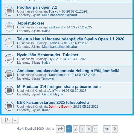
Poolbar pari open 7.2
Uusin viesti Kirjoittaja
Tuisku
«
08:26 07.01.2026
Lähetetty Sijainti:
Muut kansalliset kilpailut
Jeppistulokset
Uusin viesti Kirjoittaja
Kankee86
«
14:13 27.12.2025
Lähetetty Sijainti:
Kaisa
Taikurin Hatun Uudenvuodenpäivän 9-pallo Open 1.1.2026
Uusin viesti Kirjoittaja
-Tobias-
«
01:21 14.12.2025
Lähetetty Sijainti:
Muut kansalliset kilpailut
Hyvinkään Mestaruudet. Tulokset.
Uusin viesti Kirjoittaja
HyvBK
«
14:58 13.12.2025
Lähetetty Sijainti:
Kaisa
Annetaan snookervalmennusta Helsingin Pitäjänmäellä
Uusin viesti Kirjoittaja
Tatudeemus
«
12:13 09.12.2025
Lähetetty Sijainti:
Snooker
M: Predator 314 first gen shafti ja bearin putti
Uusin viesti Kirjoittaja
Apk74
«
14:07 08.12.2025
Lähetetty Sijainti:
Osto & Myynti
EBK kaisamestaruus 2025 tulospalvelu
Uusin viesti Kirjoittaja
Johnny Boyh
«
20:38 05.12.2025
Lähetetty Sijainti:
Kaisa
Sivu
1
/
10
1
2
3
4
5
10
Seuraa
Haku löysi yli 1000 tulosta
…