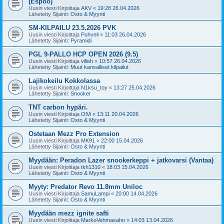
(Espoo)
Uusin viesti Kirjoittaja
AKV
«
19:28 26.04.2026
Lähetetty Sijainti:
Osto & Myynti
SM-KILPAILU 23.5.2026 PVK
Uusin viesti Kirjoittaja
Puhveli
«
11:03 26.04.2026
Lähetetty Sijainti:
Pyramidi
PGL 9-PALLO HCP OPEN 2026 (9.5)
Uusin viesti Kirjoittaja
villeh
«
10:57 26.04.2026
Lähetetty Sijainti:
Muut kansalliset kilpailut
Lajikokeilu Kokkolassa
Uusin viesti Kirjoittaja
N1ksu_toy
«
13:27 25.04.2026
Lähetetty Sijainti:
Snooker
TNT carbon hypäri.
Uusin viesti Kirjoittaja
OlVi
«
13:11 20.04.2026
Lähetetty Sijainti:
Osto & Myynti
Ostetaan Mezz Pro Extension
Uusin viesti Kirjoittaja
MK91
«
22:00 15.04.2026
Lähetetty Sijainti:
Osto & Myynti
Myydään: Peradon Lazer snookerkeppi + jatkovarsi (Vantaa)
Uusin viesti Kirjoittaja
tkh1310
«
18:03 15.04.2026
Lähetetty Sijainti:
Osto & Myynti
Myyty: Predator Revo 11.8mm Uniloc
Uusin viesti Kirjoittaja
SamuLampi
«
20:00 14.04.2026
Lähetetty Sijainti:
Osto & Myynti
Myydään mezz ignite safti
Uusin viesti Kirjoittaja
MarkoVehmasaho
«
14:03 13.04.2026