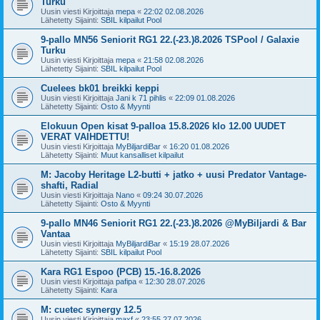
Turku
Uusin viesti Kirjoittaja
mepa
«
22:02 02.08.2026
Lähetetty Sijainti:
SBIL kilpailut Pool
9-pallo MN56 Seniorit RG1 22.(-23.)8.2026 TSPool / Galaxie
Turku
Uusin viesti Kirjoittaja
mepa
«
21:58 02.08.2026
Lähetetty Sijainti:
SBIL kilpailut Pool
Cuelees bk01 breikki keppi
Uusin viesti Kirjoittaja
Jani k 71 pihlis
«
22:09 01.08.2026
Lähetetty Sijainti:
Osto & Myynti
Elokuun Open kisat 9-palloa 15.8.2026 klo 12.00 UUDET
VERAT VAIHDETTU!
Uusin viesti Kirjoittaja
MyBiljardiBar
«
16:20 01.08.2026
Lähetetty Sijainti:
Muut kansalliset kilpailut
M: Jacoby Heritage L2-butti + jatko + uusi Predator Vantage-
shafti, Radial
Uusin viesti Kirjoittaja
Nano
«
09:24 30.07.2026
Lähetetty Sijainti:
Osto & Myynti
9-pallo MN46 Seniorit RG1 22.(-23.)8.2026 @MyBiljardi & Bar
Vantaa
Uusin viesti Kirjoittaja
MyBiljardiBar
«
15:19 28.07.2026
Lähetetty Sijainti:
SBIL kilpailut Pool
Kara RG1 Espoo (PCB) 15.-16.8.2026
Uusin viesti Kirjoittaja
pafipa
«
12:30 28.07.2026
Lähetetty Sijainti:
Kara
M: cuetec synergy 12.5
Uusin viesti Kirjoittaja
maxf
«
23:55 27.07.2026