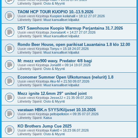
Lähetetty Sijainti:
Osto & Myynti
TAOM HCP TOUR KUOPIO 10.-13.9.2026
Uusin viesti Kirjoittaja
Kuopion keilahalli
«
18:12 27.07.2026
Lähetetty Sijainti:
Muut kansalliset kilpailut
DST Sawohouse Kuopio Warmup Perjantaina 31.7.2026
Uusin viesti Kirjoittaja
JoonatanK
«
14:27 27.07.2026
Lähetetty Sijainti:
Muut kansalliset kilpailut
Rondo Beer House, open parikisat Lauantaina 1.8 klo 12.00
Uusin viesti Kirjoittaja
Tonyu
«
15:18 24.07.2026
Lähetetty Sijainti:
Muut kansalliset kilpailut
M: mezz wx900 wavy. Predator 4/8 bagi
Uusin viesti Kirjoittaja
Jona88
«
09:14 19.07.2026
Lähetetty Sijainti:
Osto & Myynti
Economer Summer Open Ulkoturnaus (nelurit) 1.8
Uusin viesti Kirjoittaja
Aku-M
«
21:50 09.07.2026
Lähetetty Sijainti:
Muut kansalliset kilpailut
Mezz ignite 12.6mm 29” united joint
Uusin viesti Kirjoittaja
JesseJJ
«
21:35 09.07.2026
Lähetetty Sijainti:
Osto & Myynti
varataan HBK.n SYYS/Kiljuset 10.10.2026
Uusin viesti Kirjoittaja
peltsipelloton
«
09:35 07.07.2026
Lähetetty Sijainti:
Kaisa
KO Brothers Jump Cue 2025
Uusin viesti Kirjoittaja
Kalet0
«
16:23 06.07.2026
Lähetetty Sijainti:
Osto & Myynti