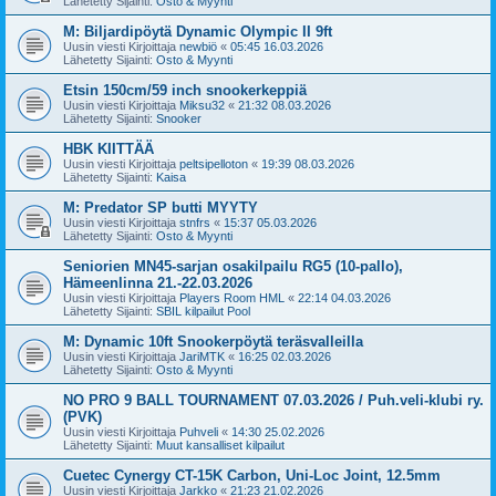
Lähetetty Sijainti:
Osto & Myynti
M: Biljardipöytä Dynamic Olympic II 9ft
Uusin viesti Kirjoittaja
newbiö
«
05:45 16.03.2026
Lähetetty Sijainti:
Osto & Myynti
Etsin 150cm/59 inch snookerkeppiä
Uusin viesti Kirjoittaja
Miksu32
«
21:32 08.03.2026
Lähetetty Sijainti:
Snooker
HBK KIITTÄÄ
Uusin viesti Kirjoittaja
peltsipelloton
«
19:39 08.03.2026
Lähetetty Sijainti:
Kaisa
M: Predator SP butti MYYTY
Uusin viesti Kirjoittaja
stnfrs
«
15:37 05.03.2026
Lähetetty Sijainti:
Osto & Myynti
Seniorien MN45-sarjan osakilpailu RG5 (10-pallo),
Hämeenlinna 21.-22.03.2026
Uusin viesti Kirjoittaja
Players Room HML
«
22:14 04.03.2026
Lähetetty Sijainti:
SBIL kilpailut Pool
M: Dynamic 10ft Snookerpöytä teräsvalleilla
Uusin viesti Kirjoittaja
JariMTK
«
16:25 02.03.2026
Lähetetty Sijainti:
Osto & Myynti
NO PRO 9 BALL TOURNAMENT 07.03.2026 / Puh.veli-klubi ry.
(PVK)
Uusin viesti Kirjoittaja
Puhveli
«
14:30 25.02.2026
Lähetetty Sijainti:
Muut kansalliset kilpailut
Cuetec Cynergy CT-15K Carbon, Uni-Loc Joint, 12.5mm
Uusin viesti Kirjoittaja
Jarkko
«
21:23 21.02.2026