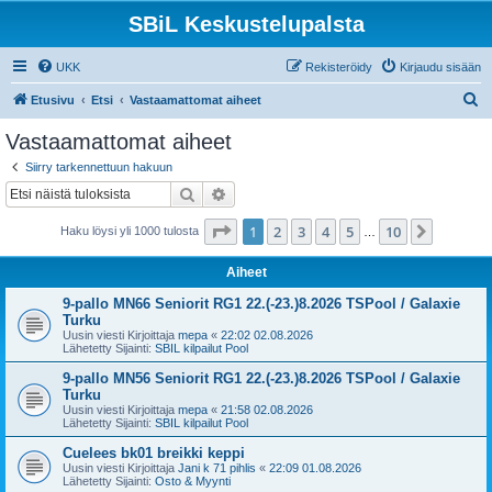
SBiL Keskustelupalsta
UKK
Rekisteröidy
Kirjaudu sisään
E
Etusivu
Etsi
Vastaamattomat aiheet
t
Vastaamattomat aiheet
s
Siirry tarkennettuun hakuun
i
Etsi
Tarkennettu haku
Sivu
1
/
10
1
2
3
4
5
10
Seuraa
Haku löysi yli 1000 tulosta
…
Aiheet
9-pallo MN66 Seniorit RG1 22.(-23.)8.2026 TSPool / Galaxie
Turku
Uusin viesti Kirjoittaja
mepa
«
22:02 02.08.2026
Lähetetty Sijainti:
SBIL kilpailut Pool
9-pallo MN56 Seniorit RG1 22.(-23.)8.2026 TSPool / Galaxie
Turku
Uusin viesti Kirjoittaja
mepa
«
21:58 02.08.2026
Lähetetty Sijainti:
SBIL kilpailut Pool
Cuelees bk01 breikki keppi
Uusin viesti Kirjoittaja
Jani k 71 pihlis
«
22:09 01.08.2026
Lähetetty Sijainti:
Osto & Myynti