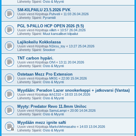
Lähetetty Sijainti:
Osto & Myynti
SM-KILPAILU 23.5.2026 PVK
Uusin viesti Kirjoittaja
Puhveli
«
11:03 26.04.2026
Lähetetty Sijainti:
Pyramidi
PGL 9-PALLO HCP OPEN 2026 (9.5)
Uusin viesti Kirjoittaja
villeh
«
10:57 26.04.2026
Lähetetty Sijainti:
Muut kansalliset kilpailut
Lajikokeilu Kokkolassa
Uusin viesti Kirjoittaja
N1ksu_toy
«
13:27 25.04.2026
Lähetetty Sijainti:
Snooker
TNT carbon hypäri.
Uusin viesti Kirjoittaja
OlVi
«
13:11 20.04.2026
Lähetetty Sijainti:
Osto & Myynti
Ostetaan Mezz Pro Extension
Uusin viesti Kirjoittaja
MK91
«
22:00 15.04.2026
Lähetetty Sijainti:
Osto & Myynti
Myydään: Peradon Lazer snookerkeppi + jatkovarsi (Vantaa)
Uusin viesti Kirjoittaja
tkh1310
«
18:03 15.04.2026
Lähetetty Sijainti:
Osto & Myynti
Myyty: Predator Revo 11.8mm Uniloc
Uusin viesti Kirjoittaja
SamuLampi
«
20:00 14.04.2026
Lähetetty Sijainti:
Osto & Myynti
Myydään mezz ignite safti
Uusin viesti Kirjoittaja
MarkoVehmasaho
«
14:03 13.04.2026
Lähetetty Sijainti:
Osto & Myynti