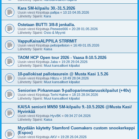
Kara SM-kilpailu 30.-31.5.2026
Uusin viesti Kirjoittaja
pafipa
«
10:15 04.05.2026
Lähetetty Sijainti:
Kara
Ostetaan BUTTI 3/8-8 jenkalla.
Uusin viesti Kirjoittaja
Peewee666
«
20:28 01.05.2026
Lähetetty Sijainti:
Osto & Myynti
VappuKaisaALPPILA STRRMIT
Uusin viesti Kirjoittaja
peltsipelloton
«
16:49 01.05.2026
Lähetetty Sijainti:
Kaisa
TAOM HCP Open tour 2026 - Vaasa 8-10.5.2026
Uusin viesti Kirjoittaja
Jaba
«
19:28 29.04.2026
Lähetetty Sijainti:
Muut kansalliset kilpailut
10-pallokisat pallotasurein @ Musta Kasi 1.5.26
Uusin viesti Kirjoittaja
Hibzu
«
18:49 28.04.2026
Lähetetty Sijainti:
Muut kansalliset kilpailut
Seniorien Pirkanmaan 9-palloparimestaruuskilpailut (+40v)
Uusin viesti Kirjoittaja
Terhi Halme
«
18:15 28.04.2026
Lähetetty Sijainti:
Muut kansalliset kilpailut
KAISA seniorit MN50 SM-kilpailu 9.-10.5.2026 @Musta Kasi/
Hyvinkää
Uusin viesti Kirjoittaja
HyvBK
«
09:34 27.04.2026
Lähetetty Sijainti:
Kaisa
Myydään käytetty Stamford Cuemakers custom snookerkeppi
(Espoo)
Uusin viesti Kirjoittaja
AKV
«
19:28 26.04.2026