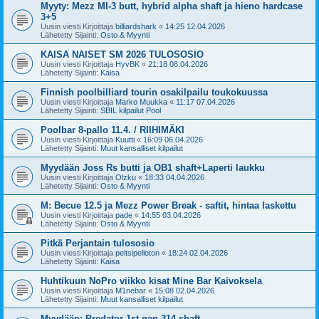
Myyty: Mezz MI-3 butt, hybrid alpha shaft ja hieno hardcase
3+5
Uusin viesti Kirjoittaja
billiardshark
«
14:25 12.04.2026
Lähetetty Sijainti:
Osto & Myynti
KAISA NAISET SM 2026 TULOSOSIO
Uusin viesti Kirjoittaja
HyvBK
«
21:18 08.04.2026
Lähetetty Sijainti:
Kaisa
Finnish poolbilliard tourin osakilpailu toukokuussa
Uusin viesti Kirjoittaja
Marko Muukka
«
11:17 07.04.2026
Lähetetty Sijainti:
SBIL kilpailut Pool
Poolbar 8-pallo 11.4. / RIIHIMÄKI
Uusin viesti Kirjoittaja
Kuutti
«
16:09 06.04.2026
Lähetetty Sijainti:
Muut kansalliset kilpailut
Myydään Joss Rs butti ja OB1 shaft+Laperti laukku
Uusin viesti Kirjoittaja
Olzku
«
18:33 04.04.2026
Lähetetty Sijainti:
Osto & Myynti
M: Becue 12.5 ja Mezz Power Break - saftit, hintaa laskettu
Uusin viesti Kirjoittaja
pade
«
14:55 03.04.2026
Lähetetty Sijainti:
Osto & Myynti
Pitkä Perjantain tulososio
Uusin viesti Kirjoittaja
peltsipelloton
«
18:24 02.04.2026
Lähetetty Sijainti:
Kaisa
Huhtikuun NoPro viikko kisat Mine Bar Kaivoksela
Uusin viesti Kirjoittaja
M1nebar
«
15:08 02.04.2026
Lähetetty Sijainti:
Muut kansalliset kilpailut
Myydään: Predator 1st gen 314 shaft