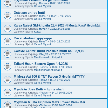
Uusin viesti Kirjoittaja
Rivera
«
16:06 30.03.2026
Lähetetty Sijainti:
Osto & Myynti
Ostetaan uniloc butti
Uusin viesti Kirjoittaja
rontti27
«
15:23 27.03.2026
Lähetetty Sijainti:
Osto & Myynti
Kaisa Naiset SM-kilpailu 11.4.2026 @Musta Kasi/ Hyvinkää
Uusin viesti Kirjoittaja
HyvBK
«
10:52 24.03.2026
Lähetetty Sijainti:
Kaisa
Crical aloitus-hyppykeppi
Uusin viesti Kirjoittaja
ReneT
«
18:04 22.03.2026
Lähetetty Sijainti:
Osto & Myynti
Galaxie Center Turku Pääsiäis multi ball, 8,9,10
Uusin viesti Kirjoittaja
Ville_78
«
12:55 19.03.2026
Lähetetty Sijainti:
Muut kansalliset kilpailut
Taikuri Hatun Eastern Open 4.4.2026
Uusin viesti Kirjoittaja
-Tobias-
«
16:32 17.03.2026
Lähetetty Sijainti:
Muut kansalliset kilpailut
M Mezz-Axi 606 & TNT Falcon 3 Hypäri (MYYTY)
Uusin viesti Kirjoittaja
TessU
«
16:14 17.03.2026
Lähetetty Sijainti:
Osto & Myynti
Myydään Joss Butti + Ignite shafti
Uusin viesti Kirjoittaja
-Tobias-
«
14:14 16.03.2026
Lähetetty Sijainti:
Osto & Myynti
Myydään Musta Gripillen Mezz Power Break Kai
Uusin viesti Kirjoittaja
-Tobias-
«
13:54 16.03.2026