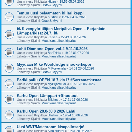
Uusin viesti Kirjoittaja
Hibzu
«
19:56 05.07.2026
Lähetetty Sijainti:
Osto & Myynti
Temun uusi pelaamaton hiilari keppi
Uusin viesti Kirjoittaja
hustleri
«
15:37 04.07.2026
Lähetetty Sijainti:
Osto & Myynti
🎱 Kivenpyörittäjien Meripäivä Open – Perjantain
Lämppärikisat 24.7. 🎱
Uusin viesti Kirjoittaja
Keissa
«
22:43 03.07.2026
Lähetetty Sijainti:
Muut kansalliset kilpailut
Lahti Diamond Open vol.2 9-11.10.2026
Uusin viesti Kirjoittaja
BarTripla
«
19:22 01.07.2026
Lähetetty Sijainti:
Muut kansalliset kilpailut
Myydään Mike Wooldridge snookerkeppi
Uusin viesti Kirjoittaja
M Korvenala
«
14:31 28.06.2026
Lähetetty Sijainti:
Osto & Myynti
Parikilpailu OPEN 18.7 klo13 #Sarzamatkustaa
Uusin viesti Kirjoittaja
MyBiljardiBar
«
18:51 23.06.2026
Lähetetty Sijainti:
Muut kansalliset kilpailut
Karhu Open Lämppäri +Shootout
Uusin viesti Kirjoittaja
Bilishost
«
17:21 17.06.2026
Lähetetty Sijainti:
Muut kansalliset kilpailut
Karhu Open 28.8-30.8 2026 Lahti
Uusin viesti Kirjoittaja
Bilishost
«
19:24 16.06.2026
Lähetetty Sijainti:
Muut kansalliset kilpailut
Uusi WNT/Matchroom kisapallosarja!
Uusin viesti Kirjoittaja
Sisu Biljardi
«
21:31 28.05.2026