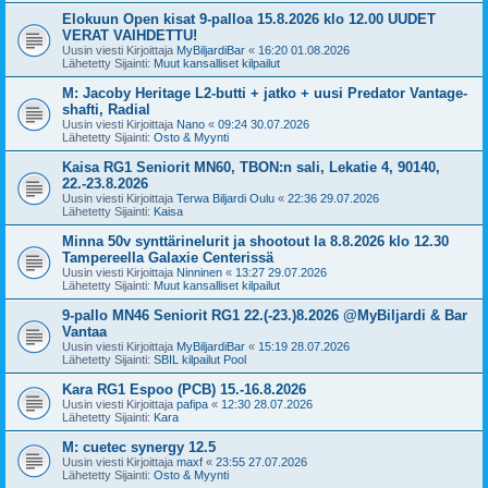
Elokuun Open kisat 9-palloa 15.8.2026 klo 12.00 UUDET
VERAT VAIHDETTU!
Uusin viesti Kirjoittaja
MyBiljardiBar
«
16:20 01.08.2026
Lähetetty Sijainti:
Muut kansalliset kilpailut
M: Jacoby Heritage L2-butti + jatko + uusi Predator Vantage-
shafti, Radial
Uusin viesti Kirjoittaja
Nano
«
09:24 30.07.2026
Lähetetty Sijainti:
Osto & Myynti
Kaisa RG1 Seniorit MN60, TBON:n sali, Lekatie 4, 90140,
22.-23.8.2026
Uusin viesti Kirjoittaja
Terwa Biljardi Oulu
«
22:36 29.07.2026
Lähetetty Sijainti:
Kaisa
Minna 50v synttärinelurit ja shootout la 8.8.2026 klo 12.30
Tampereella Galaxie Centerissä
Uusin viesti Kirjoittaja
Ninninen
«
13:27 29.07.2026
Lähetetty Sijainti:
Muut kansalliset kilpailut
9-pallo MN46 Seniorit RG1 22.(-23.)8.2026 @MyBiljardi & Bar
Vantaa
Uusin viesti Kirjoittaja
MyBiljardiBar
«
15:19 28.07.2026
Lähetetty Sijainti:
SBIL kilpailut Pool
Kara RG1 Espoo (PCB) 15.-16.8.2026
Uusin viesti Kirjoittaja
pafipa
«
12:30 28.07.2026
Lähetetty Sijainti:
Kara
M: cuetec synergy 12.5
Uusin viesti Kirjoittaja
maxf
«
23:55 27.07.2026
Lähetetty Sijainti:
Osto & Myynti