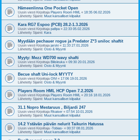
Hämeenlinna One Pocket Open
Uusin viesti Kirjoittaja
Players Room HML
«
18:35 06.02.2026
Lähetetty Sijainti:
Muut kansalliset kilpailut
Kara RG7 Espoo (PCB) 28.2-1.3.2026
Uusin viesti Kirjoittaja
pafipa
«
22:33 05.02.2026
Lähetetty Sijainti:
Kara
Myydään pechauer rogue ja Predator Z*3 uniloc shaftit
Uusin viesti Kirjoittaja
jarski
«
11:33 27.01.2026
Lähetetty Sijainti:
Osto & Myynti
Myyty: Mezz WD700 wavy shafti
Uusin viesti Kirjoittaja
Bilisleuka
«
09:30 20.01.2026
Lähetetty Sijainti:
Osto & Myynti
Becue shaft Uni-lock MYYTY
Uusin viesti Kirjoittaja
OlVi
«
17:06 19.01.2026
Lähetetty Sijainti:
Osto & Myynti
Players Room HML HCP Open 7.2.2026
Uusin viesti Kirjoittaja
Players Room HML
«
20:16 18.01.2026
Lähetetty Sijainti:
Muut kansalliset kilpailut
31.1 Nopro Mestaruus , Biljardi 247
Uusin viesti Kirjoittaja
Rkaiser
«
07:54 10.01.2026
Lähetetty Sijainti:
Muut kansalliset kilpailut
14.2 Ystävän päivän nelurit Taikurin Hatussa
Uusin viesti Kirjoittaja
-Tobias-
«
00:37 08.01.2026
Lähetetty Sijainti:
Muut kansalliset kilpailut