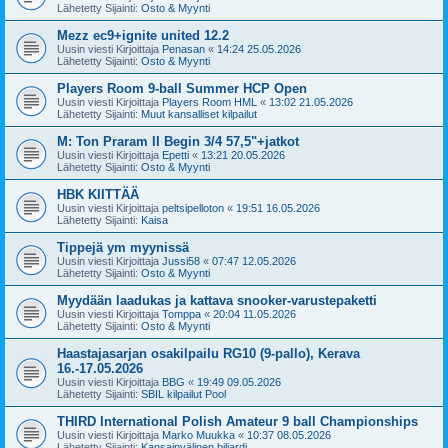
Lähetetty Sijainti:
Osto & Myynti
Mezz ec9+ignite united 12.2
Uusin viesti Kirjoittaja
Penasan
«
14:24 25.05.2026
Lähetetty Sijainti:
Osto & Myynti
Players Room 9-ball Summer HCP Open
Uusin viesti Kirjoittaja
Players Room HML
«
13:02 21.05.2026
Lähetetty Sijainti:
Muut kansalliset kilpailut
M: Ton Praram II Begin 3/4 57,5"+jatkot
Uusin viesti Kirjoittaja
Epetti
«
13:21 20.05.2026
Lähetetty Sijainti:
Osto & Myynti
HBK KIITTÄÄ
Uusin viesti Kirjoittaja
peltsipelloton
«
19:51 16.05.2026
Lähetetty Sijainti:
Kaisa
Tippejä ym myynissä
Uusin viesti Kirjoittaja
Jussi58
«
07:47 12.05.2026
Lähetetty Sijainti:
Osto & Myynti
Myydään laadukas ja kattava snooker-varustepaketti
Uusin viesti Kirjoittaja
Tomppa
«
20:04 11.05.2026
Lähetetty Sijainti:
Osto & Myynti
Haastajasarjan osakilpailu RG10 (9-pallo), Kerava
16.-17.05.2026
Uusin viesti Kirjoittaja
BBG
«
19:49 09.05.2026
Lähetetty Sijainti:
SBIL kilpailut Pool
THIRD International Polish Amateur 9 ball Championships
Uusin viesti Kirjoittaja
Marko Muukka
«
10:37 08.05.2026
Lähetetty Sijainti:
Kansainvälinen biljardi