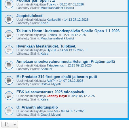
Poolbar pari open 7.2
Uusin viesti Kirjoittaja
Tuisku
«
08:26 07.01.2026
Lähetetty Sijainti:
Muut kansalliset kilpailut
Jeppistulokset
Uusin viesti Kirjoittaja
Kankee86
«
14:13 27.12.2025
Lähetetty Sijainti:
Kaisa
Taikurin Hatun Uudenvuodenpäivän 9-pallo Open 1.1.2026
Uusin viesti Kirjoittaja
-Tobias-
«
01:21 14.12.2025
Lähetetty Sijainti:
Muut kansalliset kilpailut
Hyvinkään Mestaruudet. Tulokset.
Uusin viesti Kirjoittaja
HyvBK
«
14:58 13.12.2025
Lähetetty Sijainti:
Kaisa
Annetaan snookervalmennusta Helsingin Pitäjänmäellä
Uusin viesti Kirjoittaja
Tatudeemus
«
12:13 09.12.2025
Lähetetty Sijainti:
Snooker
M: Predator 314 first gen shafti ja bearin putti
Uusin viesti Kirjoittaja
Apk74
«
14:07 08.12.2025
Lähetetty Sijainti:
Osto & Myynti
EBK kaisamestaruus 2025 tulospalvelu
Uusin viesti Kirjoittaja
Johnny Boyh
«
20:38 05.12.2025
Lähetetty Sijainti:
Kaisa
O: Aramith aloituspallo
Uusin viesti Kirjoittaja
Jussi58
«
09:14 05.12.2025
Lähetetty Sijainti:
Osto & Myynti