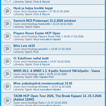
Lähetetty Sijainti:
Osto & Myynti
Hyvä ja halpa breikki keppi
Uusin viesti Kirjoittaja
hustleri
«
17:20 21.02.2026
Lähetetty Sijainti:
Osto & Myynti
Seniorit RG5 Pietarsaari 21.2.2026 tulokset
Uusin viesti Kirjoittaja
Kankee86
«
21:24 18.02.2026
Lähetetty Sijainti:
Kaisa
Players Room Easter HCP Open
Uusin viesti Kirjoittaja
Players Room HML
«
19:35 17.02.2026
Lähetetty Sijainti:
Muut kansalliset kilpailut
Bilis Levi vk10
Uusin viesti Kirjoittaja
pena65+
«
12:05 17.02.2026
Lähetetty Sijainti:
Pool
O: Edullinen radial butti
Uusin viesti Kirjoittaja
jvaarala
«
14:07 15.02.2026
Lähetetty Sijainti:
Osto & Myynti
MN55 28.2. & MN65 1.3. 8-pallo Seniorit SM-kilpailu - Vaasa
Uusin viesti Kirjoittaja
Jaba
«
16:00 12.02.2026
Lähetetty Sijainti:
SBIL kilpailut Pool
Mine ystävänpäivä mestaruuskisat 14.02
Uusin viesti Kirjoittaja
M1nebar
«
13:14 11.02.2026
Lähetetty Sijainti:
Muut kansalliset kilpailut
TAOM HCP Open Tour 2026, The Break Kajaani 12.-15.3.2026
(Added 1200€)
Uusin viesti Kirjoittaja
Rahu
«
21:47 10.02.2026
Lähetetty Sijainti:
Muut kansalliset kilpailut