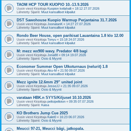
TAOM HCP TOUR KUOPIO 10.-13.9.2026
Uusin viesti Kirjoittaja
Kuopion keilahalli
«
18:12 27.07.2026
Lähetetty Sijainti:
Muut kansalliset kilpailut
DST Sawohouse Kuopio Warmup Perjantaina 31.7.2026
Uusin viesti Kirjoittaja
JoonatanK
«
14:27 27.07.2026
Lähetetty Sijainti:
Muut kansalliset kilpailut
Rondo Beer House, open parikisat Lauantaina 1.8 klo 12.00
Uusin viesti Kirjoittaja
Tonyu
«
15:18 24.07.2026
Lähetetty Sijainti:
Muut kansalliset kilpailut
M: mezz wx900 wavy. Predator 4/8 bagi
Uusin viesti Kirjoittaja
Jona88
«
09:14 19.07.2026
Lähetetty Sijainti:
Osto & Myynti
Economer Summer Open Ulkoturnaus (nelurit) 1.8
Uusin viesti Kirjoittaja
Aku-M
«
21:50 09.07.2026
Lähetetty Sijainti:
Muut kansalliset kilpailut
Mezz ignite 12.6mm 29” united joint
Uusin viesti Kirjoittaja
JesseJJ
«
21:35 09.07.2026
Lähetetty Sijainti:
Osto & Myynti
varataan HBK.n SYYS/Kiljuset 10.10.2026
Uusin viesti Kirjoittaja
peltsipelloton
«
09:35 07.07.2026
Lähetetty Sijainti:
Kaisa
KO Brothers Jump Cue 2025
Uusin viesti Kirjoittaja
Kalet0
«
16:23 06.07.2026
Lähetetty Sijainti:
Osto & Myynti
Meucci 97-21, Meucci bägi, jatkopala.