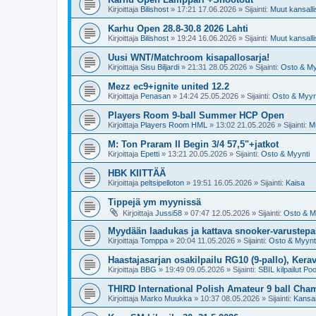
Kirjoittaja
Bilishost
»
17:21 17.06.2026
» Sijainti:
Muut kansallis
Karhu Open 28.8-30.8 2026 Lahti
Kirjoittaja
Bilishost
»
19:24 16.06.2026
» Sijainti:
Muut kansallis
Uusi WNT/Matchroom kisapallosarja!
Kirjoittaja
Sisu Biljardi
»
21:31 28.05.2026
» Sijainti:
Osto & My
Mezz ec9+ignite united 12.2
Kirjoittaja
Penasan
»
14:24 25.05.2026
» Sijainti:
Osto & Myyn
Players Room 9-ball Summer HCP Open
Kirjoittaja
Players Room HML
»
13:02 21.05.2026
» Sijainti:
Mu
M: Ton Praram II Begin 3/4 57,5"+jatkot
Kirjoittaja
Epetti
»
13:21 20.05.2026
» Sijainti:
Osto & Myynti
HBK KIITTÄÄ
Kirjoittaja
peltsipelloton
»
19:51 16.05.2026
» Sijainti:
Kaisa
Tippejä ym myynissä
Kirjoittaja
Jussi58
»
07:47 12.05.2026
» Sijainti:
Osto & M
Myydään laadukas ja kattava snooker-varustepak
Kirjoittaja
Tomppa
»
20:04 11.05.2026
» Sijainti:
Osto & Myynt
Haastajasarjan osakilpailu RG10 (9-pallo), Kerav
Kirjoittaja
BBG
»
19:49 09.05.2026
» Sijainti:
SBIL kilpailut Poo
THIRD International Polish Amateur 9 ball Ch
Kirjoittaja
Marko Muukka
»
10:37 08.05.2026
» Sijainti:
Kansai