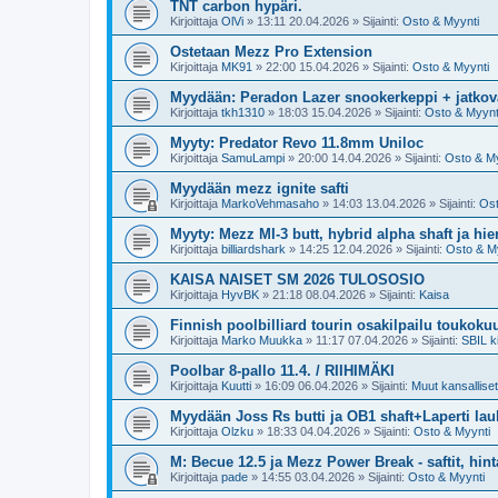
TNT carbon hypäri.
Kirjoittaja
OlVi
»
13:11 20.04.2026
» Sijainti:
Osto & Myynti
Ostetaan Mezz Pro Extension
Kirjoittaja
MK91
»
22:00 15.04.2026
» Sijainti:
Osto & Myynti
Myydään: Peradon Lazer snookerkeppi + jatkova
Kirjoittaja
tkh1310
»
18:03 15.04.2026
» Sijainti:
Osto & Myynt
Myyty: Predator Revo 11.8mm Uniloc
Kirjoittaja
SamuLampi
»
20:00 14.04.2026
» Sijainti:
Osto & My
Myydään mezz ignite safti
Kirjoittaja
MarkoVehmasaho
»
14:03 13.04.2026
» Sijainti:
Ost
Myyty: Mezz MI-3 butt, hybrid alpha shaft ja hi
Kirjoittaja
billiardshark
»
14:25 12.04.2026
» Sijainti:
Osto & M
KAISA NAISET SM 2026 TULOSOSIO
Kirjoittaja
HyvBK
»
21:18 08.04.2026
» Sijainti:
Kaisa
Finnish poolbilliard tourin osakilpailu toukoku
Kirjoittaja
Marko Muukka
»
11:17 07.04.2026
» Sijainti:
SBIL ki
Poolbar 8-pallo 11.4. / RIIHIMÄKI
Kirjoittaja
Kuutti
»
16:09 06.04.2026
» Sijainti:
Muut kansalliset 
Myydään Joss Rs butti ja OB1 shaft+Laperti la
Kirjoittaja
Olzku
»
18:33 04.04.2026
» Sijainti:
Osto & Myynti
M: Becue 12.5 ja Mezz Power Break - saftit, hint
Kirjoittaja
pade
»
14:55 03.04.2026
» Sijainti:
Osto & Myynti