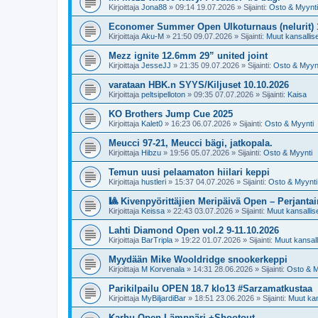
Kirjoittaja
Jona88
»
09:14 19.07.2026
» Sijainti:
Osto & Myynti
Economer Summer Open Ulkoturnaus (nelurit) 
Kirjoittaja
Aku-M
»
21:50 09.07.2026
» Sijainti:
Muut kansalliset
Mezz ignite 12.6mm 29” united joint
Kirjoittaja
JesseJJ
»
21:35 09.07.2026
» Sijainti:
Osto & Myyn
varataan HBK.n SYYS/Kiljuset 10.10.2026
Kirjoittaja
peltsipelloton
»
09:35 07.07.2026
» Sijainti:
Kaisa
KO Brothers Jump Cue 2025
Kirjoittaja
Kalet0
»
16:23 06.07.2026
» Sijainti:
Osto & Myynti
Meucci 97-21, Meucci bägi, jatkopala.
Kirjoittaja
Hibzu
»
19:56 05.07.2026
» Sijainti:
Osto & Myynti
Temun uusi pelaamaton hiilari keppi
Kirjoittaja
hustleri
»
15:37 04.07.2026
» Sijainti:
Osto & Myynti
🎱 Kivenpyörittäjien Meripäivä Open – Perjantai
Kirjoittaja
Keissa
»
22:43 03.07.2026
» Sijainti:
Muut kansalliset
Lahti Diamond Open vol.2 9-11.10.2026
Kirjoittaja
BarTripla
»
19:22 01.07.2026
» Sijainti:
Muut kansalli
Myydään Mike Wooldridge snookerkeppi
Kirjoittaja
M Korvenala
»
14:31 28.06.2026
» Sijainti:
Osto & M
Parikilpailu OPEN 18.7 klo13 #Sarzamatkustaa
Kirjoittaja
MyBiljardiBar
»
18:51 23.06.2026
» Sijainti:
Muut kans
Karhu Open Lämppäri +Shootout