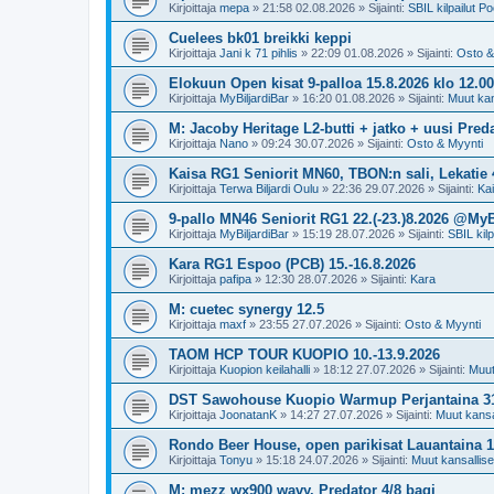
Kirjoittaja
mepa
»
21:58 02.08.2026
» Sijainti:
SBIL kilpailut Po
Cuelees bk01 breikki keppi
Kirjoittaja
Jani k 71 pihlis
»
22:09 01.08.2026
» Sijainti:
Osto &
Elokuun Open kisat 9-palloa 15.8.2026 klo 1
Kirjoittaja
MyBiljardiBar
»
16:20 01.08.2026
» Sijainti:
Muut kans
M: Jacoby Heritage L2-butti + jatko + uusi Preda
Kirjoittaja
Nano
»
09:24 30.07.2026
» Sijainti:
Osto & Myynti
Kaisa RG1 Seniorit MN60, TBON:n sali, Lekatie 4
Kirjoittaja
Terwa Biljardi Oulu
»
22:36 29.07.2026
» Sijainti:
Ka
9-pallo MN46 Seniorit RG1 22.(-23.)8.2026 @MyB
Kirjoittaja
MyBiljardiBar
»
15:19 28.07.2026
» Sijainti:
SBIL kilp
Kara RG1 Espoo (PCB) 15.-16.8.2026
Kirjoittaja
pafipa
»
12:30 28.07.2026
» Sijainti:
Kara
M: cuetec synergy 12.5
Kirjoittaja
maxf
»
23:55 27.07.2026
» Sijainti:
Osto & Myynti
TAOM HCP TOUR KUOPIO 10.-13.9.2026
Kirjoittaja
Kuopion keilahalli
»
18:12 27.07.2026
» Sijainti:
Muut 
DST Sawohouse Kuopio Warmup Perjantaina 31
Kirjoittaja
JoonatanK
»
14:27 27.07.2026
» Sijainti:
Muut kansal
Rondo Beer House, open parikisat Lauantaina 1.
Kirjoittaja
Tonyu
»
15:18 24.07.2026
» Sijainti:
Muut kansalliset
M: mezz wx900 wavy. Predator 4/8 bagi