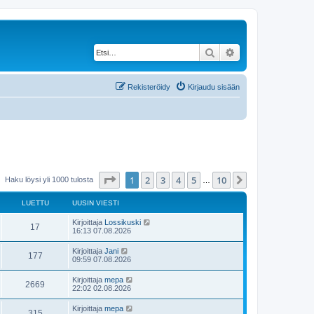
Etsi
Tarkennettu haku
Rekisteröidy
Kirjaudu sisään
Sivu
1
/
10
1
2
3
4
5
10
Seuraava
Haku löysi yli 1000 tulosta
…
LUETTU
UUSIN VIESTI
U
Kirjoittaja
Lossikuski
L
17
u
16:13 07.08.2026
s
u
i
U
Kirjoittaja
Jani
L
177
n
u
09:59 07.08.2026
e
v
s
i
u
i
U
Kirjoittaja
mepa
t
e
L
2669
n
u
22:02 02.08.2026
s
e
v
s
t
t
i
u
i
i
U
Kirjoittaja
mepa
t
e
L
315
n