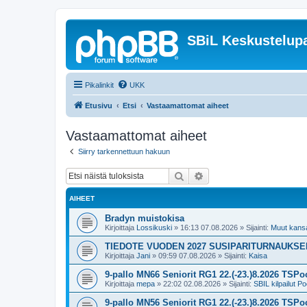
SBiL Keskustelupa
Pikalinkit
UKK
Etusivu
Etsi
Vastaamattomat aiheet
Vastaamattomat aiheet
Siirry tarkennettuun hakuun
Etsi
Tarkennettu haku
AIHEET
Bradyn muistokisa
Kirjoittaja
Lossikuski
»
16:13 07.08.2026
» Sijainti:
Muut kansal
TIEDOTE VUODEN 2027 SUSIPARITURNAUKS
Kirjoittaja
Jani
»
09:59 07.08.2026
» Sijainti:
Kaisa
9-pallo MN66 Seniorit RG1 22.(-23.)8.2026 TSPoo
Kirjoittaja
mepa
»
22:02 02.08.2026
» Sijainti:
SBIL kilpailut Po
9-pallo MN56 Seniorit RG1 22.(-23.)8.2026 TSPoo