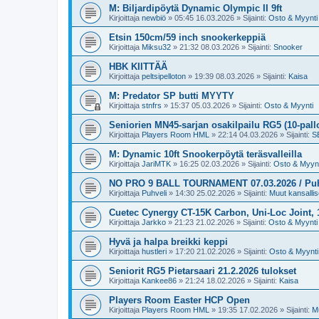
M: Biljardipöytä Dynamic Olympic II 9ft
Kirjoittaja
newbiö
»
05:45 16.03.2026
» Sijainti:
Osto & Myynti
Etsin 150cm/59 inch snookerkeppiä
Kirjoittaja
Miksu32
»
21:32 08.03.2026
» Sijainti:
Snooker
HBK KIITTÄÄ
Kirjoittaja
peltsipelloton
»
19:39 08.03.2026
» Sijainti:
Kaisa
M: Predator SP butti MYYTY
Kirjoittaja
stnfrs
»
15:37 05.03.2026
» Sijainti:
Osto & Myynti
Seniorien MN45-sarjan osakilpailu RG5 (10-pall
Kirjoittaja
Players Room HML
»
22:14 04.03.2026
» Sijainti:
SB
M: Dynamic 10ft Snookerpöytä teräsvalleilla
Kirjoittaja
JariMTK
»
16:25 02.03.2026
» Sijainti:
Osto & Myynt
NO PRO 9 BALL TOURNAMENT 07.03.2026 / Puh.v
Kirjoittaja
Puhveli
»
14:30 25.02.2026
» Sijainti:
Muut kansallise
Cuetec Cynergy CT-15K Carbon, Uni-Loc Joint,
Kirjoittaja
Jarkko
»
21:23 21.02.2026
» Sijainti:
Osto & Myynti
Hyvä ja halpa breikki keppi
Kirjoittaja
hustleri
»
17:20 21.02.2026
» Sijainti:
Osto & Myynti
Seniorit RG5 Pietarsaari 21.2.2026 tulokset
Kirjoittaja
Kankee86
»
21:24 18.02.2026
» Sijainti:
Kaisa
Players Room Easter HCP Open
Kirjoittaja
Players Room HML
»
19:35 17.02.2026
» Sijainti:
Mu