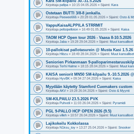
Kara SM-kilpailu 30.-31.5.2026
Kirjoittaja
pafipa
»
10:15 04.05.2026
» Sijainti:
Kara
Ostetaan BUTTI 3/8-8 jenkalla.
Kirjoittaja
Peewee666
»
20:28 01.05.2026
» Sijainti:
Osto & My
VappuKaisaALPPILA STRRMIT
Kirjoittaja
peltsipelloton
»
16:49 01.05.2026
» Sijainti:
Kaisa
TAOM HCP Open tour 2026 - Vaasa 8-10.5.2026
Kirjoittaja
Jaba
»
19:28 29.04.2026
» Sijainti:
Muut kansalliset k
10-pallokisat pallotasurein @ Musta Kasi 1.5.26
Kirjoittaja
Hibzu
»
18:49 28.04.2026
» Sijainti:
Muut kansalliset 
Seniorien Pirkanmaan 9-palloparimestaruuskilpa
Kirjoittaja
Terhi Halme
»
18:15 28.04.2026
» Sijainti:
Muut kansa
KAISA seniorit MN50 SM-kilpailu 9.-10.5.2026 
Kirjoittaja
HyvBK
»
09:34 27.04.2026
» Sijainti:
Kaisa
Myydään käytetty Stamford Cuemakers custom 
Kirjoittaja
AKV
»
19:28 26.04.2026
» Sijainti:
Osto & Myynti
SM-KILPAILU 23.5.2026 PVK
Kirjoittaja
Puhveli
»
11:03 26.04.2026
» Sijainti:
Pyramidi
PGL 9-PALLO HCP OPEN 2026 (9.5)
Kirjoittaja
villeh
»
10:57 26.04.2026
» Sijainti:
Muut kansalliset k
Lajikokeilu Kokkolassa
Kirjoittaja
N1ksu_toy
»
13:27 25.04.2026
» Sijainti:
Snooker