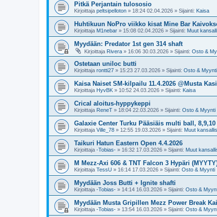
Pitkä Perjantain tulososio
Kirjoittaja
peltsipelloton
»
18:24 02.04.2026
» Sijainti:
Kaisa
Huhtikuun NoPro viikko kisat Mine Bar Kaivoks
Kirjoittaja
M1nebar
»
15:08 02.04.2026
» Sijainti:
Muut kansalli
Myydään: Predator 1st gen 314 shaft
Kirjoittaja
Rivera
»
16:06 30.03.2026
» Sijainti:
Osto & My
Ostetaan uniloc butti
Kirjoittaja
rontti27
»
15:23 27.03.2026
» Sijainti:
Osto & Myynti
Kaisa Naiset SM-kilpailu 11.4.2026 @Musta Kasi
Kirjoittaja
HyvBK
»
10:52 24.03.2026
» Sijainti:
Kaisa
Crical aloitus-hyppykeppi
Kirjoittaja
ReneT
»
18:04 22.03.2026
» Sijainti:
Osto & Myynti
Galaxie Center Turku Pääsiäis multi ball, 8,9,10
Kirjoittaja
Ville_78
»
12:55 19.03.2026
» Sijainti:
Muut kansallise
Taikuri Hatun Eastern Open 4.4.2026
Kirjoittaja
-Tobias-
»
16:32 17.03.2026
» Sijainti:
Muut kansallis
M Mezz-Axi 606 & TNT Falcon 3 Hypäri (MYYTY
Kirjoittaja
TessU
»
16:14 17.03.2026
» Sijainti:
Osto & Myynti
Myydään Joss Butti + Ignite shafti
Kirjoittaja
-Tobias-
»
14:14 16.03.2026
» Sijainti:
Osto & Myynt
Myydään Musta Gripillen Mezz Power Break Ka
Kirjoittaja
-Tobias-
»
13:54 16.03.2026
» Sijainti:
Osto & Myynt