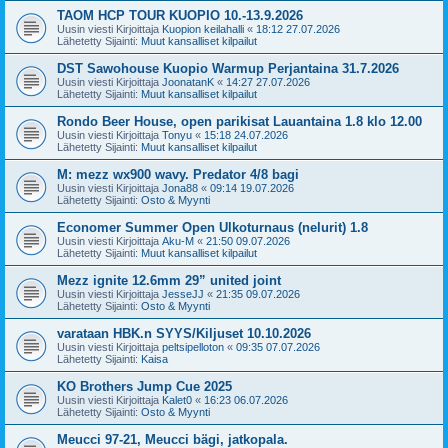
TAOM HCP TOUR KUOPIO 10.-13.9.2026
Uusin viesti Kirjoittaja
Kuopion keilahalli
«
18:12 27.07.2026
Lähetetty Sijainti:
Muut kansalliset kilpailut
DST Sawohouse Kuopio Warmup Perjantaina 31.7.2026
Uusin viesti Kirjoittaja
JoonatanK
«
14:27 27.07.2026
Lähetetty Sijainti:
Muut kansalliset kilpailut
Rondo Beer House, open parikisat Lauantaina 1.8 klo 12.00
Uusin viesti Kirjoittaja
Tonyu
«
15:18 24.07.2026
Lähetetty Sijainti:
Muut kansalliset kilpailut
M: mezz wx900 wavy. Predator 4/8 bagi
Uusin viesti Kirjoittaja
Jona88
«
09:14 19.07.2026
Lähetetty Sijainti:
Osto & Myynti
Economer Summer Open Ulkoturnaus (nelurit) 1.8
Uusin viesti Kirjoittaja
Aku-M
«
21:50 09.07.2026
Lähetetty Sijainti:
Muut kansalliset kilpailut
Mezz ignite 12.6mm 29” united joint
Uusin viesti Kirjoittaja
JesseJJ
«
21:35 09.07.2026
Lähetetty Sijainti:
Osto & Myynti
varataan HBK.n SYYS/Kiljuset 10.10.2026
Uusin viesti Kirjoittaja
peltsipelloton
«
09:35 07.07.2026
Lähetetty Sijainti:
Kaisa
KO Brothers Jump Cue 2025
Uusin viesti Kirjoittaja
Kalet0
«
16:23 06.07.2026
Lähetetty Sijainti:
Osto & Myynti
Meucci 97-21, Meucci bägi, jatkopala.