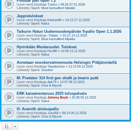
Poolbar pari open 7.2
Uusin viesti Kirjoittaja
Tuisku
«
08:26 07.01.2026
Lähetetty Sijainti:
Muut kansalliset kilpailut
Jeppistulokset
Uusin viesti Kirjoittaja
Kankee86
«
14:13 27.12.2025
Lähetetty Sijainti:
Kaisa
Taikurin Hatun Uudenvuodenpäivän 9-pallo Open 1.1.2026
Uusin viesti Kirjoittaja
-Tobias-
«
01:21 14.12.2025
Lähetetty Sijainti:
Muut kansalliset kilpailut
Hyvinkään Mestaruudet. Tulokset.
Uusin viesti Kirjoittaja
HyvBK
«
14:58 13.12.2025
Lähetetty Sijainti:
Kaisa
Annetaan snookervalmennusta Helsingin Pitäjänmäellä
Uusin viesti Kirjoittaja
Tatudeemus
«
12:13 09.12.2025
Lähetetty Sijainti:
Snooker
M: Predator 314 first gen shafti ja bearin putti
Uusin viesti Kirjoittaja
Apk74
«
14:07 08.12.2025
Lähetetty Sijainti:
Osto & Myynti
EBK kaisamestaruus 2025 tulospalvelu
Uusin viesti Kirjoittaja
Johnny Boyh
«
20:38 05.12.2025
Lähetetty Sijainti:
Kaisa
O: Aramith aloituspallo
Uusin viesti Kirjoittaja
Jussi58
«
09:14 05.12.2025
Lähetetty Sijainti:
Osto & Myynti