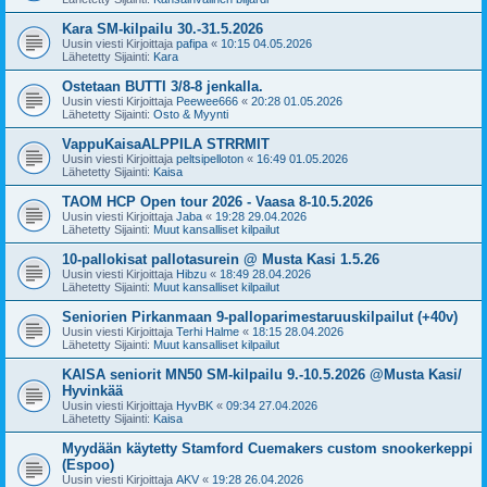
Kara SM-kilpailu 30.-31.5.2026
Uusin viesti Kirjoittaja
pafipa
«
10:15 04.05.2026
Lähetetty Sijainti:
Kara
Ostetaan BUTTI 3/8-8 jenkalla.
Uusin viesti Kirjoittaja
Peewee666
«
20:28 01.05.2026
Lähetetty Sijainti:
Osto & Myynti
VappuKaisaALPPILA STRRMIT
Uusin viesti Kirjoittaja
peltsipelloton
«
16:49 01.05.2026
Lähetetty Sijainti:
Kaisa
TAOM HCP Open tour 2026 - Vaasa 8-10.5.2026
Uusin viesti Kirjoittaja
Jaba
«
19:28 29.04.2026
Lähetetty Sijainti:
Muut kansalliset kilpailut
10-pallokisat pallotasurein @ Musta Kasi 1.5.26
Uusin viesti Kirjoittaja
Hibzu
«
18:49 28.04.2026
Lähetetty Sijainti:
Muut kansalliset kilpailut
Seniorien Pirkanmaan 9-palloparimestaruuskilpailut (+40v)
Uusin viesti Kirjoittaja
Terhi Halme
«
18:15 28.04.2026
Lähetetty Sijainti:
Muut kansalliset kilpailut
KAISA seniorit MN50 SM-kilpailu 9.-10.5.2026 @Musta Kasi/
Hyvinkää
Uusin viesti Kirjoittaja
HyvBK
«
09:34 27.04.2026
Lähetetty Sijainti:
Kaisa
Myydään käytetty Stamford Cuemakers custom snookerkeppi
(Espoo)
Uusin viesti Kirjoittaja
AKV
«
19:28 26.04.2026