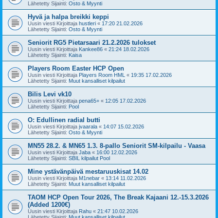
Lähetetty Sijainti:
Osto & Myynti
Hyvä ja halpa breikki keppi
Uusin viesti Kirjoittaja
hustleri
«
17:20 21.02.2026
Lähetetty Sijainti:
Osto & Myynti
Seniorit RG5 Pietarsaari 21.2.2026 tulokset
Uusin viesti Kirjoittaja
Kankee86
«
21:24 18.02.2026
Lähetetty Sijainti:
Kaisa
Players Room Easter HCP Open
Uusin viesti Kirjoittaja
Players Room HML
«
19:35 17.02.2026
Lähetetty Sijainti:
Muut kansalliset kilpailut
Bilis Levi vk10
Uusin viesti Kirjoittaja
pena65+
«
12:05 17.02.2026
Lähetetty Sijainti:
Pool
O: Edullinen radial butti
Uusin viesti Kirjoittaja
jvaarala
«
14:07 15.02.2026
Lähetetty Sijainti:
Osto & Myynti
MN55 28.2. & MN65 1.3. 8-pallo Seniorit SM-kilpailu - Vaasa
Uusin viesti Kirjoittaja
Jaba
«
16:00 12.02.2026
Lähetetty Sijainti:
SBIL kilpailut Pool
Mine ystävänpäivä mestaruuskisat 14.02
Uusin viesti Kirjoittaja
M1nebar
«
13:14 11.02.2026
Lähetetty Sijainti:
Muut kansalliset kilpailut
TAOM HCP Open Tour 2026, The Break Kajaani 12.-15.3.2026
(Added 1200€)
Uusin viesti Kirjoittaja
Rahu
«
21:47 10.02.2026
Lähetetty Sijainti:
Muut kansalliset kilpailut