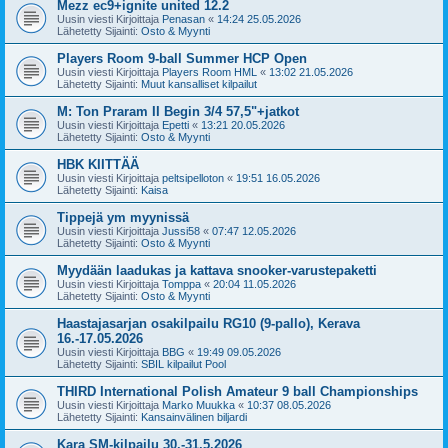
Mezz ec9+ignite united 12.2
Uusin viesti Kirjoittaja
Penasan
«
14:24 25.05.2026
Lähetetty Sijainti:
Osto & Myynti
Players Room 9-ball Summer HCP Open
Uusin viesti Kirjoittaja
Players Room HML
«
13:02 21.05.2026
Lähetetty Sijainti:
Muut kansalliset kilpailut
M: Ton Praram II Begin 3/4 57,5"+jatkot
Uusin viesti Kirjoittaja
Epetti
«
13:21 20.05.2026
Lähetetty Sijainti:
Osto & Myynti
HBK KIITTÄÄ
Uusin viesti Kirjoittaja
peltsipelloton
«
19:51 16.05.2026
Lähetetty Sijainti:
Kaisa
Tippejä ym myynissä
Uusin viesti Kirjoittaja
Jussi58
«
07:47 12.05.2026
Lähetetty Sijainti:
Osto & Myynti
Myydään laadukas ja kattava snooker-varustepaketti
Uusin viesti Kirjoittaja
Tomppa
«
20:04 11.05.2026
Lähetetty Sijainti:
Osto & Myynti
Haastajasarjan osakilpailu RG10 (9-pallo), Kerava
16.-17.05.2026
Uusin viesti Kirjoittaja
BBG
«
19:49 09.05.2026
Lähetetty Sijainti:
SBIL kilpailut Pool
THIRD International Polish Amateur 9 ball Championships
Uusin viesti Kirjoittaja
Marko Muukka
«
10:37 08.05.2026
Lähetetty Sijainti:
Kansainvälinen biljardi
Kara SM-kilpailu 30.-31.5.2026