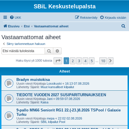
SBiL Keskustelupalsta
UKK
Rekisteröidy
Kirjaudu sisään
E
Etusivu
Etsi
Vastaamattomat aiheet
t
Vastaamattomat aiheet
s
Siirry tarkennettuun hakuun
i
Etsi
Tarkennettu haku
Sivu
1
/
10
1
2
3
4
5
10
Seuraa
Haku löysi yli 1000 tulosta
…
Aiheet
Bradyn muistokisa
Uusin viesti Kirjoittaja
Lossikuski
«
16:13 07.08.2026
Lähetetty Sijainti:
Muut kansalliset kilpailut
TIEDOTE VUODEN 2027 SUSIPARITURNAUKSEEN
Uusin viesti Kirjoittaja
Jani
«
09:59 07.08.2026
Lähetetty Sijainti:
Kaisa
9-pallo MN66 Seniorit RG1 22.(-23.)8.2026 TSPool / Galaxie
Turku
Uusin viesti Kirjoittaja
mepa
«
22:02 02.08.2026
Lähetetty Sijainti:
SBIL kilpailut Pool