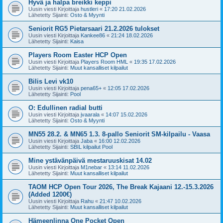
Hyvä ja halpa breikki keppi
Uusin viesti Kirjoittaja
hustleri
«
17:20 21.02.2026
Lähetetty Sijainti:
Osto & Myynti
Seniorit RG5 Pietarsaari 21.2.2026 tulokset
Uusin viesti Kirjoittaja
Kankee86
«
21:24 18.02.2026
Lähetetty Sijainti:
Kaisa
Players Room Easter HCP Open
Uusin viesti Kirjoittaja
Players Room HML
«
19:35 17.02.2026
Lähetetty Sijainti:
Muut kansalliset kilpailut
Bilis Levi vk10
Uusin viesti Kirjoittaja
pena65+
«
12:05 17.02.2026
Lähetetty Sijainti:
Pool
O: Edullinen radial butti
Uusin viesti Kirjoittaja
jvaarala
«
14:07 15.02.2026
Lähetetty Sijainti:
Osto & Myynti
MN55 28.2. & MN65 1.3. 8-pallo Seniorit SM-kilpailu - Vaasa
Uusin viesti Kirjoittaja
Jaba
«
16:00 12.02.2026
Lähetetty Sijainti:
SBIL kilpailut Pool
Mine ystävänpäivä mestaruuskisat 14.02
Uusin viesti Kirjoittaja
M1nebar
«
13:14 11.02.2026
Lähetetty Sijainti:
Muut kansalliset kilpailut
TAOM HCP Open Tour 2026, The Break Kajaani 12.-15.3.2026
(Added 1200€)
Uusin viesti Kirjoittaja
Rahu
«
21:47 10.02.2026
Lähetetty Sijainti:
Muut kansalliset kilpailut
Hämeenlinna One Pocket Open