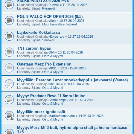
SM-KILPAILU 23.5.2026 PVK
Uusin viesti Kirjoittaja
Puhveli
«
11:03 26.04.2026
Lähetetty Sijainti:
Pyramidi
PGL 9-PALLO HCP OPEN 2026 (9.5)
Uusin viesti Kirjoittaja
villeh
«
10:57 26.04.2026
Lähetetty Sijainti:
Muut kansalliset kilpailut
Lajikokeilu Kokkolassa
Uusin viesti Kirjoittaja
N1ksu_toy
«
13:27 25.04.2026
Lähetetty Sijainti:
Snooker
TNT carbon hypäri.
Uusin viesti Kirjoittaja
OlVi
«
13:11 20.04.2026
Lähetetty Sijainti:
Osto & Myynti
Ostetaan Mezz Pro Extension
Uusin viesti Kirjoittaja
MK91
«
22:00 15.04.2026
Lähetetty Sijainti:
Osto & Myynti
Myydään: Peradon Lazer snookerkeppi + jatkovarsi (Vantaa)
Uusin viesti Kirjoittaja
tkh1310
«
18:03 15.04.2026
Lähetetty Sijainti:
Osto & Myynti
Myyty: Predator Revo 11.8mm Uniloc
Uusin viesti Kirjoittaja
SamuLampi
«
20:00 14.04.2026
Lähetetty Sijainti:
Osto & Myynti
Myydään mezz ignite safti
Uusin viesti Kirjoittaja
MarkoVehmasaho
«
14:03 13.04.2026
Lähetetty Sijainti:
Osto & Myynti
Myyty: Mezz MI-3 butt, hybrid alpha shaft ja hieno hardcase
3+5