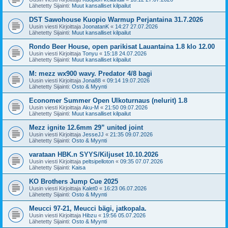
Lähetetty Sijainti:
Muut kansalliset kilpailut
DST Sawohouse Kuopio Warmup Perjantaina 31.7.2026
Uusin viesti Kirjoittaja
JoonatanK
«
14:27 27.07.2026
Lähetetty Sijainti:
Muut kansalliset kilpailut
Rondo Beer House, open parikisat Lauantaina 1.8 klo 12.00
Uusin viesti Kirjoittaja
Tonyu
«
15:18 24.07.2026
Lähetetty Sijainti:
Muut kansalliset kilpailut
M: mezz wx900 wavy. Predator 4/8 bagi
Uusin viesti Kirjoittaja
Jona88
«
09:14 19.07.2026
Lähetetty Sijainti:
Osto & Myynti
Economer Summer Open Ulkoturnaus (nelurit) 1.8
Uusin viesti Kirjoittaja
Aku-M
«
21:50 09.07.2026
Lähetetty Sijainti:
Muut kansalliset kilpailut
Mezz ignite 12.6mm 29” united joint
Uusin viesti Kirjoittaja
JesseJJ
«
21:35 09.07.2026
Lähetetty Sijainti:
Osto & Myynti
varataan HBK.n SYYS/Kiljuset 10.10.2026
Uusin viesti Kirjoittaja
peltsipelloton
«
09:35 07.07.2026
Lähetetty Sijainti:
Kaisa
KO Brothers Jump Cue 2025
Uusin viesti Kirjoittaja
Kalet0
«
16:23 06.07.2026
Lähetetty Sijainti:
Osto & Myynti
Meucci 97-21, Meucci bägi, jatkopala.
Uusin viesti Kirjoittaja
Hibzu
«
19:56 05.07.2026
Lähetetty Sijainti:
Osto & Myynti