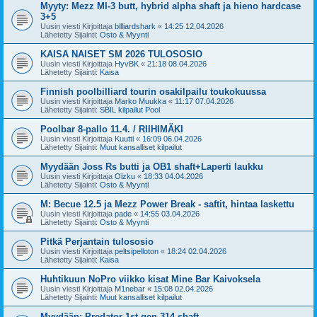
Myyty: Mezz MI-3 butt, hybrid alpha shaft ja hieno hardcase
3+5
Uusin viesti Kirjoittaja
billiardshark
«
14:25 12.04.2026
Lähetetty Sijainti:
Osto & Myynti
KAISA NAISET SM 2026 TULOSOSIO
Uusin viesti Kirjoittaja
HyvBK
«
21:18 08.04.2026
Lähetetty Sijainti:
Kaisa
Finnish poolbilliard tourin osakilpailu toukokuussa
Uusin viesti Kirjoittaja
Marko Muukka
«
11:17 07.04.2026
Lähetetty Sijainti:
SBIL kilpailut Pool
Poolbar 8-pallo 11.4. / RIIHIMÄKI
Uusin viesti Kirjoittaja
Kuutti
«
16:09 06.04.2026
Lähetetty Sijainti:
Muut kansalliset kilpailut
Myydään Joss Rs butti ja OB1 shaft+Laperti laukku
Uusin viesti Kirjoittaja
Olzku
«
18:33 04.04.2026
Lähetetty Sijainti:
Osto & Myynti
M: Becue 12.5 ja Mezz Power Break - saftit, hintaa laskettu
Uusin viesti Kirjoittaja
pade
«
14:55 03.04.2026
Lähetetty Sijainti:
Osto & Myynti
Pitkä Perjantain tulososio
Uusin viesti Kirjoittaja
peltsipelloton
«
18:24 02.04.2026
Lähetetty Sijainti:
Kaisa
Huhtikuun NoPro viikko kisat Mine Bar Kaivoksela
Uusin viesti Kirjoittaja
M1nebar
«
15:08 02.04.2026
Lähetetty Sijainti:
Muut kansalliset kilpailut
Myydään: Predator 1st gen 314 shaft