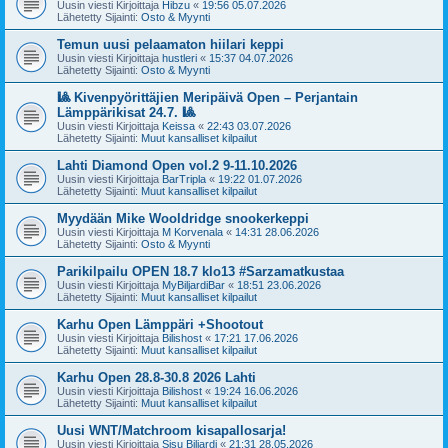
Uusin viesti Kirjoittaja
Hibzu
«
19:56 05.07.2026
Lähetetty Sijainti:
Osto & Myynti
Temun uusi pelaamaton hiilari keppi
Uusin viesti Kirjoittaja
hustleri
«
15:37 04.07.2026
Lähetetty Sijainti:
Osto & Myynti
🎱 Kivenpyörittäjien Meripäivä Open – Perjantain
Lämppärikisat 24.7. 🎱
Uusin viesti Kirjoittaja
Keissa
«
22:43 03.07.2026
Lähetetty Sijainti:
Muut kansalliset kilpailut
Lahti Diamond Open vol.2 9-11.10.2026
Uusin viesti Kirjoittaja
BarTripla
«
19:22 01.07.2026
Lähetetty Sijainti:
Muut kansalliset kilpailut
Myydään Mike Wooldridge snookerkeppi
Uusin viesti Kirjoittaja
M Korvenala
«
14:31 28.06.2026
Lähetetty Sijainti:
Osto & Myynti
Parikilpailu OPEN 18.7 klo13 #Sarzamatkustaa
Uusin viesti Kirjoittaja
MyBiljardiBar
«
18:51 23.06.2026
Lähetetty Sijainti:
Muut kansalliset kilpailut
Karhu Open Lämppäri +Shootout
Uusin viesti Kirjoittaja
Bilishost
«
17:21 17.06.2026
Lähetetty Sijainti:
Muut kansalliset kilpailut
Karhu Open 28.8-30.8 2026 Lahti
Uusin viesti Kirjoittaja
Bilishost
«
19:24 16.06.2026
Lähetetty Sijainti:
Muut kansalliset kilpailut
Uusi WNT/Matchroom kisapallosarja!
Uusin viesti Kirjoittaja
Sisu Biljardi
«
21:31 28.05.2026