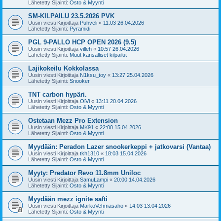
Lähetetty Sijainti:
Osto & Myynti
SM-KILPAILU 23.5.2026 PVK
Uusin viesti Kirjoittaja
Puhveli
«
11:03 26.04.2026
Lähetetty Sijainti:
Pyramidi
PGL 9-PALLO HCP OPEN 2026 (9.5)
Uusin viesti Kirjoittaja
villeh
«
10:57 26.04.2026
Lähetetty Sijainti:
Muut kansalliset kilpailut
Lajikokeilu Kokkolassa
Uusin viesti Kirjoittaja
N1ksu_toy
«
13:27 25.04.2026
Lähetetty Sijainti:
Snooker
TNT carbon hypäri.
Uusin viesti Kirjoittaja
OlVi
«
13:11 20.04.2026
Lähetetty Sijainti:
Osto & Myynti
Ostetaan Mezz Pro Extension
Uusin viesti Kirjoittaja
MK91
«
22:00 15.04.2026
Lähetetty Sijainti:
Osto & Myynti
Myydään: Peradon Lazer snookerkeppi + jatkovarsi (Vantaa)
Uusin viesti Kirjoittaja
tkh1310
«
18:03 15.04.2026
Lähetetty Sijainti:
Osto & Myynti
Myyty: Predator Revo 11.8mm Uniloc
Uusin viesti Kirjoittaja
SamuLampi
«
20:00 14.04.2026
Lähetetty Sijainti:
Osto & Myynti
Myydään mezz ignite safti
Uusin viesti Kirjoittaja
MarkoVehmasaho
«
14:03 13.04.2026
Lähetetty Sijainti:
Osto & Myynti