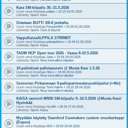
Kara SM-kilpailu 30.-31.5.2026
Uusin viesti Kirjoittaja
pafipa
«
10:15 04.05.2026
Lähetetty Sijainti:
Kara
Ostetaan BUTTI 3/8-8 jenkalla.
Uusin viesti Kirjoittaja
Peewee666
«
20:28 01.05.2026
Lähetetty Sijainti:
Osto & Myynti
VappuKaisaALPPILA STRRMIT
Uusin viesti Kirjoittaja
peltsipelloton
«
16:49 01.05.2026
Lähetetty Sijainti:
Kaisa
TAOM HCP Open tour 2026 - Vaasa 8-10.5.2026
Uusin viesti Kirjoittaja
Jaba
«
19:28 29.04.2026
Lähetetty Sijainti:
Muut kansalliset kilpailut
10-pallokisat pallotasurein @ Musta Kasi 1.5.26
Uusin viesti Kirjoittaja
Hibzu
«
18:49 28.04.2026
Lähetetty Sijainti:
Muut kansalliset kilpailut
Seniorien Pirkanmaan 9-palloparimestaruuskilpailut (+40v)
Uusin viesti Kirjoittaja
Terhi Halme
«
18:15 28.04.2026
Lähetetty Sijainti:
Muut kansalliset kilpailut
KAISA seniorit MN50 SM-kilpailu 9.-10.5.2026 @Musta Kasi/
Hyvinkää
Uusin viesti Kirjoittaja
HyvBK
«
09:34 27.04.2026
Lähetetty Sijainti:
Kaisa
Myydään käytetty Stamford Cuemakers custom snookerkeppi
(Espoo)
Uusin viesti Kirjoittaja
AKV
«
19:28 26.04.2026