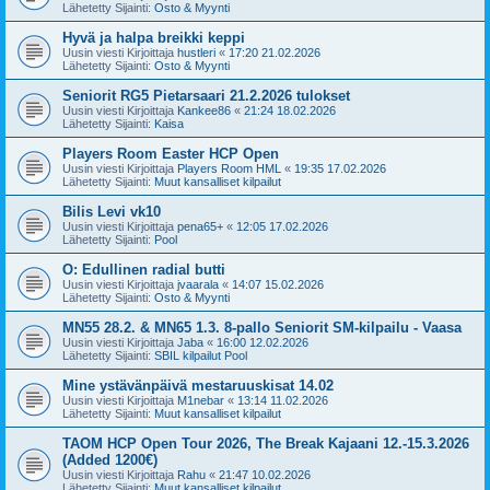
Lähetetty Sijainti:
Osto & Myynti
Hyvä ja halpa breikki keppi
Uusin viesti Kirjoittaja
hustleri
«
17:20 21.02.2026
Lähetetty Sijainti:
Osto & Myynti
Seniorit RG5 Pietarsaari 21.2.2026 tulokset
Uusin viesti Kirjoittaja
Kankee86
«
21:24 18.02.2026
Lähetetty Sijainti:
Kaisa
Players Room Easter HCP Open
Uusin viesti Kirjoittaja
Players Room HML
«
19:35 17.02.2026
Lähetetty Sijainti:
Muut kansalliset kilpailut
Bilis Levi vk10
Uusin viesti Kirjoittaja
pena65+
«
12:05 17.02.2026
Lähetetty Sijainti:
Pool
O: Edullinen radial butti
Uusin viesti Kirjoittaja
jvaarala
«
14:07 15.02.2026
Lähetetty Sijainti:
Osto & Myynti
MN55 28.2. & MN65 1.3. 8-pallo Seniorit SM-kilpailu - Vaasa
Uusin viesti Kirjoittaja
Jaba
«
16:00 12.02.2026
Lähetetty Sijainti:
SBIL kilpailut Pool
Mine ystävänpäivä mestaruuskisat 14.02
Uusin viesti Kirjoittaja
M1nebar
«
13:14 11.02.2026
Lähetetty Sijainti:
Muut kansalliset kilpailut
TAOM HCP Open Tour 2026, The Break Kajaani 12.-15.3.2026
(Added 1200€)
Uusin viesti Kirjoittaja
Rahu
«
21:47 10.02.2026
Lähetetty Sijainti:
Muut kansalliset kilpailut