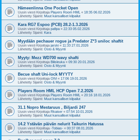
Hämeenlinna One Pocket Open
Uusin viesti Kirjoittaja
Players Room HML
«
18:35 06.02.2026
Lähetetty Sijainti:
Muut kansalliset kilpailut
Kara RG7 Espoo (PCB) 28.2-1.3.2026
Uusin viesti Kirjoittaja
pafipa
«
22:33 05.02.2026
Lähetetty Sijainti:
Kara
Myydään pechauer rogue ja Predator Z*3 uniloc shaftit
Uusin viesti Kirjoittaja
jarski
«
11:33 27.01.2026
Lähetetty Sijainti:
Osto & Myynti
Myyty: Mezz WD700 wavy shafti
Uusin viesti Kirjoittaja
Bilisleuka
«
09:30 20.01.2026
Lähetetty Sijainti:
Osto & Myynti
Becue shaft Uni-lock MYYTY
Uusin viesti Kirjoittaja
OlVi
«
17:06 19.01.2026
Lähetetty Sijainti:
Osto & Myynti
Players Room HML HCP Open 7.2.2026
Uusin viesti Kirjoittaja
Players Room HML
«
20:16 18.01.2026
Lähetetty Sijainti:
Muut kansalliset kilpailut
31.1 Nopro Mestaruus , Biljardi 247
Uusin viesti Kirjoittaja
Rkaiser
«
07:54 10.01.2026
Lähetetty Sijainti:
Muut kansalliset kilpailut
14.2 Ystävän päivän nelurit Taikurin Hatussa
Uusin viesti Kirjoittaja
-Tobias-
«
00:37 08.01.2026
Lähetetty Sijainti:
Muut kansalliset kilpailut