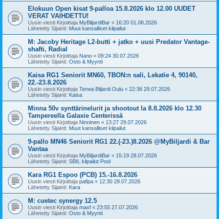
Elokuun Open kisat 9-palloa 15.8.2026 klo 12.00 UUDET
VERAT VAIHDETTU!
Uusin viesti Kirjoittaja
MyBiljardiBar
«
16:20 01.08.2026
Lähetetty Sijainti:
Muut kansalliset kilpailut
M: Jacoby Heritage L2-butti + jatko + uusi Predator Vantage-
shafti, Radial
Uusin viesti Kirjoittaja
Nano
«
09:24 30.07.2026
Lähetetty Sijainti:
Osto & Myynti
Kaisa RG1 Seniorit MN60, TBON:n sali, Lekatie 4, 90140,
22.-23.8.2026
Uusin viesti Kirjoittaja
Terwa Biljardi Oulu
«
22:36 29.07.2026
Lähetetty Sijainti:
Kaisa
Minna 50v synttärinelurit ja shootout la 8.8.2026 klo 12.30
Tampereella Galaxie Centerissä
Uusin viesti Kirjoittaja
Ninninen
«
13:27 29.07.2026
Lähetetty Sijainti:
Muut kansalliset kilpailut
9-pallo MN46 Seniorit RG1 22.(-23.)8.2026 @MyBiljardi & Bar
Vantaa
Uusin viesti Kirjoittaja
MyBiljardiBar
«
15:19 28.07.2026
Lähetetty Sijainti:
SBIL kilpailut Pool
Kara RG1 Espoo (PCB) 15.-16.8.2026
Uusin viesti Kirjoittaja
pafipa
«
12:30 28.07.2026
Lähetetty Sijainti:
Kara
M: cuetec synergy 12.5
Uusin viesti Kirjoittaja
maxf
«
23:55 27.07.2026
Lähetetty Sijainti:
Osto & Myynti