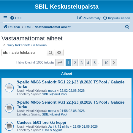
SBiL Keskustelupalsta
UKK
Rekisteröidy
Kirjaudu sisään
E
Etusivu
Etsi
Vastaamattomat aiheet
t
Vastaamattomat aiheet
s
Siirry tarkennettuun hakuun
i
Etsi
Tarkennettu haku
Sivu
1
/
10
1
2
3
4
5
10
Seuraa
Haku löysi yli 1000 tulosta
…
Aiheet
9-pallo MN66 Seniorit RG1 22.(-23.)8.2026 TSPool / Galaxie
Turku
Uusin viesti Kirjoittaja
mepa
«
22:02 02.08.2026
Lähetetty Sijainti:
SBIL kilpailut Pool
9-pallo MN56 Seniorit RG1 22.(-23.)8.2026 TSPool / Galaxie
Turku
Uusin viesti Kirjoittaja
mepa
«
21:58 02.08.2026
Lähetetty Sijainti:
SBIL kilpailut Pool
Cuelees bk01 breikki keppi
Uusin viesti Kirjoittaja
Jani k 71 pihlis
«
22:09 01.08.2026
Lähetetty Sijainti:
Osto & Myynti