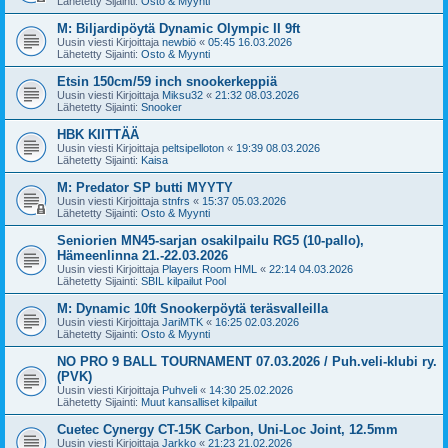
Lähetetty Sijainti:
Osto & Myynti
M: Biljardipöytä Dynamic Olympic II 9ft
Uusin viesti Kirjoittaja
newbiö
«
05:45 16.03.2026
Lähetetty Sijainti:
Osto & Myynti
Etsin 150cm/59 inch snookerkeppiä
Uusin viesti Kirjoittaja
Miksu32
«
21:32 08.03.2026
Lähetetty Sijainti:
Snooker
HBK KIITTÄÄ
Uusin viesti Kirjoittaja
peltsipelloton
«
19:39 08.03.2026
Lähetetty Sijainti:
Kaisa
M: Predator SP butti MYYTY
Uusin viesti Kirjoittaja
stnfrs
«
15:37 05.03.2026
Lähetetty Sijainti:
Osto & Myynti
Seniorien MN45-sarjan osakilpailu RG5 (10-pallo),
Hämeenlinna 21.-22.03.2026
Uusin viesti Kirjoittaja
Players Room HML
«
22:14 04.03.2026
Lähetetty Sijainti:
SBIL kilpailut Pool
M: Dynamic 10ft Snookerpöytä teräsvalleilla
Uusin viesti Kirjoittaja
JariMTK
«
16:25 02.03.2026
Lähetetty Sijainti:
Osto & Myynti
NO PRO 9 BALL TOURNAMENT 07.03.2026 / Puh.veli-klubi ry.
(PVK)
Uusin viesti Kirjoittaja
Puhveli
«
14:30 25.02.2026
Lähetetty Sijainti:
Muut kansalliset kilpailut
Cuetec Cynergy CT-15K Carbon, Uni-Loc Joint, 12.5mm
Uusin viesti Kirjoittaja
Jarkko
«
21:23 21.02.2026