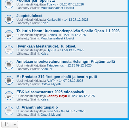
Poolbar pari open 7.2
Uusin viesti Kirjoittaja
Tuisku
«
08:26 07.01.2026
Lähetetty Sijainti:
Muut kansalliset kilpailut
Jeppistulokset
Uusin viesti Kirjoittaja
Kankee86
«
14:13 27.12.2025
Lähetetty Sijainti:
Kaisa
Taikurin Hatun Uudenvuodenpäivän 9-pallo Open 1.1.2026
Uusin viesti Kirjoittaja
-Tobias-
«
01:21 14.12.2025
Lähetetty Sijainti:
Muut kansalliset kilpailut
Hyvinkään Mestaruudet. Tulokset.
Uusin viesti Kirjoittaja
HyvBK
«
14:58 13.12.2025
Lähetetty Sijainti:
Kaisa
Annetaan snookervalmennusta Helsingin Pitäjänmäellä
Uusin viesti Kirjoittaja
Tatudeemus
«
12:13 09.12.2025
Lähetetty Sijainti:
Snooker
M: Predator 314 first gen shafti ja bearin putti
Uusin viesti Kirjoittaja
Apk74
«
14:07 08.12.2025
Lähetetty Sijainti:
Osto & Myynti
EBK kaisamestaruus 2025 tulospalvelu
Uusin viesti Kirjoittaja
Johnny Boyh
«
20:38 05.12.2025
Lähetetty Sijainti:
Kaisa
O: Aramith aloituspallo
Uusin viesti Kirjoittaja
Jussi58
«
09:14 05.12.2025
Lähetetty Sijainti:
Osto & Myynti