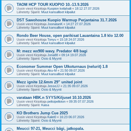
TAOM HCP TOUR KUOPIO 10.-13.9.2026
Uusin viesti Kirjoittaja
Kuopion keilahalli
«
18:12 27.07.2026
Lähetetty Sijainti:
Muut kansalliset kilpailut
DST Sawohouse Kuopio Warmup Perjantaina 31.7.2026
Uusin viesti Kirjoittaja
JoonatanK
«
14:27 27.07.2026
Lähetetty Sijainti:
Muut kansalliset kilpailut
Rondo Beer House, open parikisat Lauantaina 1.8 klo 12.00
Uusin viesti Kirjoittaja
Tonyu
«
15:18 24.07.2026
Lähetetty Sijainti:
Muut kansalliset kilpailut
M: mezz wx900 wavy. Predator 4/8 bagi
Uusin viesti Kirjoittaja
Jona88
«
09:14 19.07.2026
Lähetetty Sijainti:
Osto & Myynti
Economer Summer Open Ulkoturnaus (nelurit) 1.8
Uusin viesti Kirjoittaja
Aku-M
«
21:50 09.07.2026
Lähetetty Sijainti:
Muut kansalliset kilpailut
Mezz ignite 12.6mm 29” united joint
Uusin viesti Kirjoittaja
JesseJJ
«
21:35 09.07.2026
Lähetetty Sijainti:
Osto & Myynti
varataan HBK.n SYYS/Kiljuset 10.10.2026
Uusin viesti Kirjoittaja
peltsipelloton
«
09:35 07.07.2026
Lähetetty Sijainti:
Kaisa
KO Brothers Jump Cue 2025
Uusin viesti Kirjoittaja
Kalet0
«
16:23 06.07.2026
Lähetetty Sijainti:
Osto & Myynti
Meucci 97-21, Meucci bägi, jatkopala.