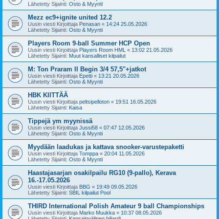
Lähetetty Sijainti:
Osto & Myynti
Mezz ec9+ignite united 12.2
Uusin viesti Kirjoittaja
Penasan
«
14:24 25.05.2026
Lähetetty Sijainti:
Osto & Myynti
Players Room 9-ball Summer HCP Open
Uusin viesti Kirjoittaja
Players Room HML
«
13:02 21.05.2026
Lähetetty Sijainti:
Muut kansalliset kilpailut
M: Ton Praram II Begin 3/4 57,5"+jatkot
Uusin viesti Kirjoittaja
Epetti
«
13:21 20.05.2026
Lähetetty Sijainti:
Osto & Myynti
HBK KIITTÄÄ
Uusin viesti Kirjoittaja
peltsipelloton
«
19:51 16.05.2026
Lähetetty Sijainti:
Kaisa
Tippejä ym myynissä
Uusin viesti Kirjoittaja
Jussi58
«
07:47 12.05.2026
Lähetetty Sijainti:
Osto & Myynti
Myydään laadukas ja kattava snooker-varustepaketti
Uusin viesti Kirjoittaja
Tomppa
«
20:04 11.05.2026
Lähetetty Sijainti:
Osto & Myynti
Haastajasarjan osakilpailu RG10 (9-pallo), Kerava
16.-17.05.2026
Uusin viesti Kirjoittaja
BBG
«
19:49 09.05.2026
Lähetetty Sijainti:
SBIL kilpailut Pool
THIRD International Polish Amateur 9 ball Championships
Uusin viesti Kirjoittaja
Marko Muukka
«
10:37 08.05.2026
Lähetetty Sijainti:
Kansainvälinen biljardi