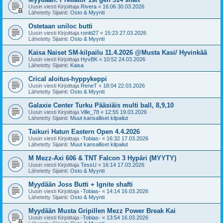
Uusin viesti Kirjoittaja
Rivera
«
16:06 30.03.2026
Lähetetty Sijainti:
Osto & Myynti
Ostetaan uniloc butti
Uusin viesti Kirjoittaja
rontti27
«
15:23 27.03.2026
Lähetetty Sijainti:
Osto & Myynti
Kaisa Naiset SM-kilpailu 11.4.2026 @Musta Kasi/ Hyvinkää
Uusin viesti Kirjoittaja
HyvBK
«
10:52 24.03.2026
Lähetetty Sijainti:
Kaisa
Crical aloitus-hyppykeppi
Uusin viesti Kirjoittaja
ReneT
«
18:04 22.03.2026
Lähetetty Sijainti:
Osto & Myynti
Galaxie Center Turku Pääsiäis multi ball, 8,9,10
Uusin viesti Kirjoittaja
Ville_78
«
12:55 19.03.2026
Lähetetty Sijainti:
Muut kansalliset kilpailut
Taikuri Hatun Eastern Open 4.4.2026
Uusin viesti Kirjoittaja
-Tobias-
«
16:32 17.03.2026
Lähetetty Sijainti:
Muut kansalliset kilpailut
M Mezz-Axi 606 & TNT Falcon 3 Hypäri (MYYTY)
Uusin viesti Kirjoittaja
TessU
«
16:14 17.03.2026
Lähetetty Sijainti:
Osto & Myynti
Myydään Joss Butti + Ignite shafti
Uusin viesti Kirjoittaja
-Tobias-
«
14:14 16.03.2026
Lähetetty Sijainti:
Osto & Myynti
Myydään Musta Gripillen Mezz Power Break Kai
Uusin viesti Kirjoittaja
-Tobias-
«
13:54 16.03.2026