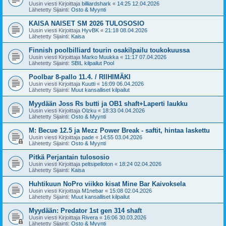
Uusin viesti Kirjoittaja
billiardshark
«
14:25 12.04.2026
Lähetetty Sijainti:
Osto & Myynti
KAISA NAISET SM 2026 TULOSOSIO
Uusin viesti Kirjoittaja
HyvBK
«
21:18 08.04.2026
Lähetetty Sijainti:
Kaisa
Finnish poolbilliard tourin osakilpailu toukokuussa
Uusin viesti Kirjoittaja
Marko Muukka
«
11:17 07.04.2026
Lähetetty Sijainti:
SBIL kilpailut Pool
Poolbar 8-pallo 11.4. / RIIHIMÄKI
Uusin viesti Kirjoittaja
Kuutti
«
16:09 06.04.2026
Lähetetty Sijainti:
Muut kansalliset kilpailut
Myydään Joss Rs butti ja OB1 shaft+Laperti laukku
Uusin viesti Kirjoittaja
Olzku
«
18:33 04.04.2026
Lähetetty Sijainti:
Osto & Myynti
M: Becue 12.5 ja Mezz Power Break - saftit, hintaa laskettu
Uusin viesti Kirjoittaja
pade
«
14:55 03.04.2026
Lähetetty Sijainti:
Osto & Myynti
Pitkä Perjantain tulososio
Uusin viesti Kirjoittaja
peltsipelloton
«
18:24 02.04.2026
Lähetetty Sijainti:
Kaisa
Huhtikuun NoPro viikko kisat Mine Bar Kaivoksela
Uusin viesti Kirjoittaja
M1nebar
«
15:08 02.04.2026
Lähetetty Sijainti:
Muut kansalliset kilpailut
Myydään: Predator 1st gen 314 shaft
Uusin viesti Kirjoittaja
Rivera
«
16:06 30.03.2026
Lähetetty Sijainti:
Osto & Myynti