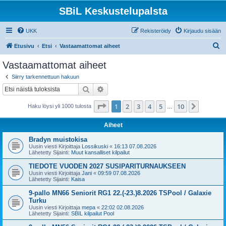
SBiL Keskustelupalsta
UKK
Rekisteröidy
Kirjaudu sisään
E
Etusivu
Etsi
Vastaamattomat aiheet
t
Vastaamattomat aiheet
s
Siirry tarkennettuun hakuun
i
Etsi
Tarkennettu haku
Sivu
1
/
10
1
2
3
4
5
10
Seuraa
Haku löysi yli 1000 tulosta
…
Aiheet
Bradyn muistokisa
Uusin viesti Kirjoittaja
Lossikuski
«
16:13 07.08.2026
Lähetetty Sijainti:
Muut kansalliset kilpailut
TIEDOTE VUODEN 2027 SUSIPARITURNAUKSEEN
Uusin viesti Kirjoittaja
Jani
«
09:59 07.08.2026
Lähetetty Sijainti:
Kaisa
9-pallo MN66 Seniorit RG1 22.(-23.)8.2026 TSPool / Galaxie
Turku
Uusin viesti Kirjoittaja
mepa
«
22:02 02.08.2026
Lähetetty Sijainti:
SBIL kilpailut Pool