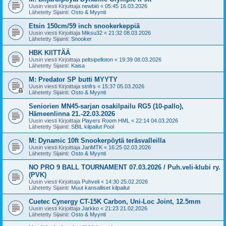
Uusin viesti Kirjoittaja
newbiö
«
05:45 16.03.2026
Lähetetty Sijainti:
Osto & Myynti
Etsin 150cm/59 inch snookerkeppiä
Uusin viesti Kirjoittaja
Miksu32
«
21:32 08.03.2026
Lähetetty Sijainti:
Snooker
HBK KIITTÄÄ
Uusin viesti Kirjoittaja
peltsipelloton
«
19:39 08.03.2026
Lähetetty Sijainti:
Kaisa
M: Predator SP butti MYYTY
Uusin viesti Kirjoittaja
stnfrs
«
15:37 05.03.2026
Lähetetty Sijainti:
Osto & Myynti
Seniorien MN45-sarjan osakilpailu RG5 (10-pallo),
Hämeenlinna 21.-22.03.2026
Uusin viesti Kirjoittaja
Players Room HML
«
22:14 04.03.2026
Lähetetty Sijainti:
SBIL kilpailut Pool
M: Dynamic 10ft Snookerpöytä teräsvalleilla
Uusin viesti Kirjoittaja
JariMTK
«
16:25 02.03.2026
Lähetetty Sijainti:
Osto & Myynti
NO PRO 9 BALL TOURNAMENT 07.03.2026 / Puh.veli-klubi ry.
(PVK)
Uusin viesti Kirjoittaja
Puhveli
«
14:30 25.02.2026
Lähetetty Sijainti:
Muut kansalliset kilpailut
Cuetec Cynergy CT-15K Carbon, Uni-Loc Joint, 12.5mm
Uusin viesti Kirjoittaja
Jarkko
«
21:23 21.02.2026
Lähetetty Sijainti:
Osto & Myynti