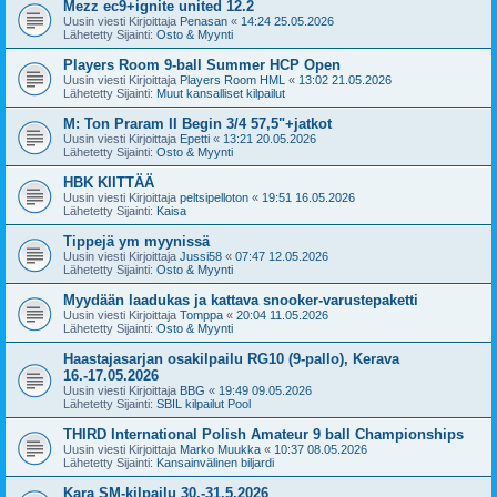
Mezz ec9+ignite united 12.2
Uusin viesti Kirjoittaja
Penasan
«
14:24 25.05.2026
Lähetetty Sijainti:
Osto & Myynti
Players Room 9-ball Summer HCP Open
Uusin viesti Kirjoittaja
Players Room HML
«
13:02 21.05.2026
Lähetetty Sijainti:
Muut kansalliset kilpailut
M: Ton Praram II Begin 3/4 57,5"+jatkot
Uusin viesti Kirjoittaja
Epetti
«
13:21 20.05.2026
Lähetetty Sijainti:
Osto & Myynti
HBK KIITTÄÄ
Uusin viesti Kirjoittaja
peltsipelloton
«
19:51 16.05.2026
Lähetetty Sijainti:
Kaisa
Tippejä ym myynissä
Uusin viesti Kirjoittaja
Jussi58
«
07:47 12.05.2026
Lähetetty Sijainti:
Osto & Myynti
Myydään laadukas ja kattava snooker-varustepaketti
Uusin viesti Kirjoittaja
Tomppa
«
20:04 11.05.2026
Lähetetty Sijainti:
Osto & Myynti
Haastajasarjan osakilpailu RG10 (9-pallo), Kerava
16.-17.05.2026
Uusin viesti Kirjoittaja
BBG
«
19:49 09.05.2026
Lähetetty Sijainti:
SBIL kilpailut Pool
THIRD International Polish Amateur 9 ball Championships
Uusin viesti Kirjoittaja
Marko Muukka
«
10:37 08.05.2026
Lähetetty Sijainti:
Kansainvälinen biljardi
Kara SM-kilpailu 30.-31.5.2026