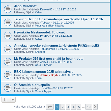
Jeppistulokset
Uusin viesti Kirjoittaja
Kankee86
«
14:13 27.12.2025
Lähetetty Sijainti:
Kaisa
Taikurin Hatun Uudenvuodenpäivän 9-pallo Open 1.1.2026
Uusin viesti Kirjoittaja
-Tobias-
«
01:21 14.12.2025
Lähetetty Sijainti:
Muut kansalliset kilpailut
Hyvinkään Mestaruudet. Tulokset.
Uusin viesti Kirjoittaja
HyvBK
«
14:58 13.12.2025
Lähetetty Sijainti:
Kaisa
Annetaan snookervalmennusta Helsingin Pitäjänmäellä
Uusin viesti Kirjoittaja
Tatudeemus
«
12:13 09.12.2025
Lähetetty Sijainti:
Snooker
M: Predator 314 first gen shafti ja bearin putti
Uusin viesti Kirjoittaja
Apk74
«
14:07 08.12.2025
Lähetetty Sijainti:
Osto & Myynti
EBK kaisamestaruus 2025 tulospalvelu
Uusin viesti Kirjoittaja
Johnny Boyh
«
20:38 05.12.2025
Lähetetty Sijainti:
Kaisa
O: Aramith aloituspallo
Uusin viesti Kirjoittaja
Jussi58
«
09:14 05.12.2025
Lähetetty Sijainti:
Osto & Myynti
Sivu
1
/
10
1
2
3
4
5
10
Seuraa
Haku löysi yli 1000 tulosta
…