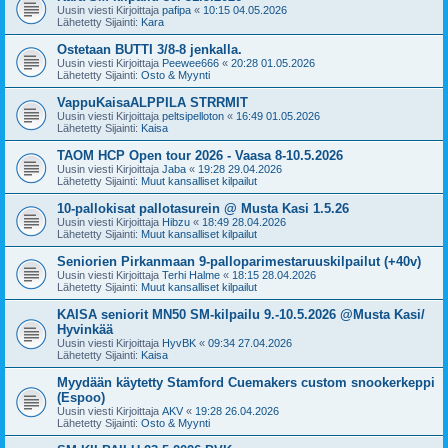
Uusin viesti Kirjoittaja
pafipa
«
10:15 04.05.2026
Lähetetty Sijainti:
Kara
Ostetaan BUTTI 3/8-8 jenkalla.
Uusin viesti Kirjoittaja
Peewee666
«
20:28 01.05.2026
Lähetetty Sijainti:
Osto & Myynti
VappuKaisaALPPILA STRRMIT
Uusin viesti Kirjoittaja
peltsipelloton
«
16:49 01.05.2026
Lähetetty Sijainti:
Kaisa
TAOM HCP Open tour 2026 - Vaasa 8-10.5.2026
Uusin viesti Kirjoittaja
Jaba
«
19:28 29.04.2026
Lähetetty Sijainti:
Muut kansalliset kilpailut
10-pallokisat pallotasurein @ Musta Kasi 1.5.26
Uusin viesti Kirjoittaja
Hibzu
«
18:49 28.04.2026
Lähetetty Sijainti:
Muut kansalliset kilpailut
Seniorien Pirkanmaan 9-palloparimestaruuskilpailut (+40v)
Uusin viesti Kirjoittaja
Terhi Halme
«
18:15 28.04.2026
Lähetetty Sijainti:
Muut kansalliset kilpailut
KAISA seniorit MN50 SM-kilpailu 9.-10.5.2026 @Musta Kasi/
Hyvinkää
Uusin viesti Kirjoittaja
HyvBK
«
09:34 27.04.2026
Lähetetty Sijainti:
Kaisa
Myydään käytetty Stamford Cuemakers custom snookerkeppi
(Espoo)
Uusin viesti Kirjoittaja
AKV
«
19:28 26.04.2026
Lähetetty Sijainti:
Osto & Myynti