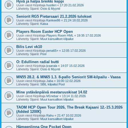
Hyvä ja halpa breikki keppi
Uusin viesti Kirjoittaja
hustleri
«
17:20 21.02.2026
Lähetetty Sijainti:
Osto & Myynti
Seniorit RG5 Pietarsaari 21.2.2026 tulokset
Uusin viesti Kirjoittaja
Kankee86
«
21:24 18.02.2026
Lähetetty Sijainti:
Kaisa
Players Room Easter HCP Open
Uusin viesti Kirjoittaja
Players Room HML
«
19:35 17.02.2026
Lähetetty Sijainti:
Muut kansalliset kilpailut
Bilis Levi vk10
Uusin viesti Kirjoittaja
pena65+
«
12:05 17.02.2026
Lähetetty Sijainti:
Pool
O: Edullinen radial butti
Uusin viesti Kirjoittaja
jvaarala
«
14:07 15.02.2026
Lähetetty Sijainti:
Osto & Myynti
MN55 28.2. & MN65 1.3. 8-pallo Seniorit SM-kilpailu - Vaasa
Uusin viesti Kirjoittaja
Jaba
«
16:00 12.02.2026
Lähetetty Sijainti:
SBIL kilpailut Pool
Mine ystävänpäivä mestaruuskisat 14.02
Uusin viesti Kirjoittaja
M1nebar
«
13:14 11.02.2026
Lähetetty Sijainti:
Muut kansalliset kilpailut
TAOM HCP Open Tour 2026, The Break Kajaani 12.-15.3.2026
(Added 1200€)
Uusin viesti Kirjoittaja
Rahu
«
21:47 10.02.2026
Lähetetty Sijainti:
Muut kansalliset kilpailut
Hämeenlinna One Pocket Open