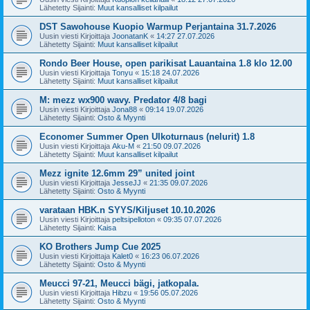
Lähetetty Sijainti:
Muut kansalliset kilpailut
DST Sawohouse Kuopio Warmup Perjantaina 31.7.2026
Uusin viesti Kirjoittaja
JoonatanK
«
14:27 27.07.2026
Lähetetty Sijainti:
Muut kansalliset kilpailut
Rondo Beer House, open parikisat Lauantaina 1.8 klo 12.00
Uusin viesti Kirjoittaja
Tonyu
«
15:18 24.07.2026
Lähetetty Sijainti:
Muut kansalliset kilpailut
M: mezz wx900 wavy. Predator 4/8 bagi
Uusin viesti Kirjoittaja
Jona88
«
09:14 19.07.2026
Lähetetty Sijainti:
Osto & Myynti
Economer Summer Open Ulkoturnaus (nelurit) 1.8
Uusin viesti Kirjoittaja
Aku-M
«
21:50 09.07.2026
Lähetetty Sijainti:
Muut kansalliset kilpailut
Mezz ignite 12.6mm 29” united joint
Uusin viesti Kirjoittaja
JesseJJ
«
21:35 09.07.2026
Lähetetty Sijainti:
Osto & Myynti
varataan HBK.n SYYS/Kiljuset 10.10.2026
Uusin viesti Kirjoittaja
peltsipelloton
«
09:35 07.07.2026
Lähetetty Sijainti:
Kaisa
KO Brothers Jump Cue 2025
Uusin viesti Kirjoittaja
Kalet0
«
16:23 06.07.2026
Lähetetty Sijainti:
Osto & Myynti
Meucci 97-21, Meucci bägi, jatkopala.
Uusin viesti Kirjoittaja
Hibzu
«
19:56 05.07.2026
Lähetetty Sijainti:
Osto & Myynti