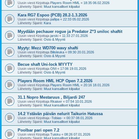
Uusin viesti Kirjoittaja
Players Room HML
«
18:35 06.02.2026
Lähetetty Sijainti:
Muut kansalliset kilpailut
Kara RG7 Espoo (PCB) 28.2-1.3.2026
Uusin viesti Kirjoittaja
pafipa
«
22:33 05.02.2026
Lähetetty Sijainti:
Kara
Myydään pechauer rogue ja Predator Z*3 uniloc shaftit
Uusin viesti Kirjoittaja
jarski
«
11:33 27.01.2026
Lähetetty Sijainti:
Osto & Myynti
Myyty: Mezz WD700 wavy shafti
Uusin viesti Kirjoittaja
Bilisleuka
«
09:30 20.01.2026
Lähetetty Sijainti:
Osto & Myynti
Becue shaft Uni-lock MYYTY
Uusin viesti Kirjoittaja
OlVi
«
17:06 19.01.2026
Lähetetty Sijainti:
Osto & Myynti
Players Room HML HCP Open 7.2.2026
Uusin viesti Kirjoittaja
Players Room HML
«
20:16 18.01.2026
Lähetetty Sijainti:
Muut kansalliset kilpailut
31.1 Nopro Mestaruus , Biljardi 247
Uusin viesti Kirjoittaja
Rkaiser
«
07:54 10.01.2026
Lähetetty Sijainti:
Muut kansalliset kilpailut
14.2 Ystävän päivän nelurit Taikurin Hatussa
Uusin viesti Kirjoittaja
-Tobias-
«
00:37 08.01.2026
Lähetetty Sijainti:
Muut kansalliset kilpailut
Poolbar pari open 7.2
Uusin viesti Kirjoittaja
Tuisku
«
08:26 07.01.2026
Lähetetty Sijainti:
Muut kansalliset kilpailut