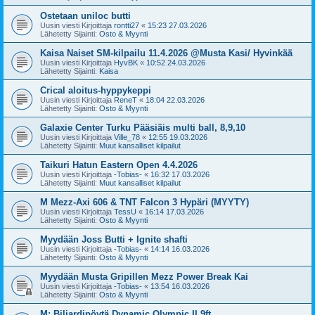
Ostetaan uniloc butti
Uusin viesti Kirjoittaja
rontti27
«
15:23 27.03.2026
Lähetetty Sijainti:
Osto & Myynti
Kaisa Naiset SM-kilpailu 11.4.2026 @Musta Kasi/ Hyvinkää
Uusin viesti Kirjoittaja
HyvBK
«
10:52 24.03.2026
Lähetetty Sijainti:
Kaisa
Crical aloitus-hyppykeppi
Uusin viesti Kirjoittaja
ReneT
«
18:04 22.03.2026
Lähetetty Sijainti:
Osto & Myynti
Galaxie Center Turku Pääsiäis multi ball, 8,9,10
Uusin viesti Kirjoittaja
Ville_78
«
12:55 19.03.2026
Lähetetty Sijainti:
Muut kansalliset kilpailut
Taikuri Hatun Eastern Open 4.4.2026
Uusin viesti Kirjoittaja
-Tobias-
«
16:32 17.03.2026
Lähetetty Sijainti:
Muut kansalliset kilpailut
M Mezz-Axi 606 & TNT Falcon 3 Hypäri (MYYTY)
Uusin viesti Kirjoittaja
TessU
«
16:14 17.03.2026
Lähetetty Sijainti:
Osto & Myynti
Myydään Joss Butti + Ignite shafti
Uusin viesti Kirjoittaja
-Tobias-
«
14:14 16.03.2026
Lähetetty Sijainti:
Osto & Myynti
Myydään Musta Gripillen Mezz Power Break Kai
Uusin viesti Kirjoittaja
-Tobias-
«
13:54 16.03.2026
Lähetetty Sijainti:
Osto & Myynti
M: Biljardipöytä Dynamic Olympic II 9ft