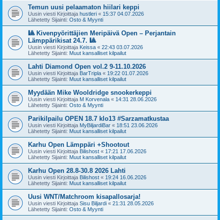
Temun uusi pelaamaton hiilari keppi
Uusin viesti Kirjoittaja
hustleri
«
15:37 04.07.2026
Lähetetty Sijainti:
Osto & Myynti
🎱 Kivenpyörittäjien Meripäivä Open – Perjantain
Lämppärikisat 24.7. 🎱
Uusin viesti Kirjoittaja
Keissa
«
22:43 03.07.2026
Lähetetty Sijainti:
Muut kansalliset kilpailut
Lahti Diamond Open vol.2 9-11.10.2026
Uusin viesti Kirjoittaja
BarTripla
«
19:22 01.07.2026
Lähetetty Sijainti:
Muut kansalliset kilpailut
Myydään Mike Wooldridge snookerkeppi
Uusin viesti Kirjoittaja
M Korvenala
«
14:31 28.06.2026
Lähetetty Sijainti:
Osto & Myynti
Parikilpailu OPEN 18.7 klo13 #Sarzamatkustaa
Uusin viesti Kirjoittaja
MyBiljardiBar
«
18:51 23.06.2026
Lähetetty Sijainti:
Muut kansalliset kilpailut
Karhu Open Lämppäri +Shootout
Uusin viesti Kirjoittaja
Bilishost
«
17:21 17.06.2026
Lähetetty Sijainti:
Muut kansalliset kilpailut
Karhu Open 28.8-30.8 2026 Lahti
Uusin viesti Kirjoittaja
Bilishost
«
19:24 16.06.2026
Lähetetty Sijainti:
Muut kansalliset kilpailut
Uusi WNT/Matchroom kisapallosarja!
Uusin viesti Kirjoittaja
Sisu Biljardi
«
21:31 28.05.2026
Lähetetty Sijainti:
Osto & Myynti