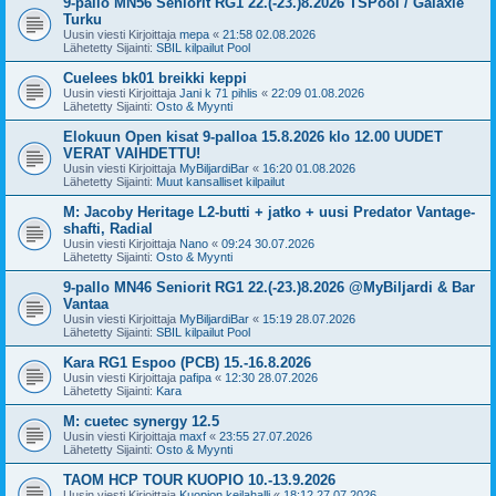
9-pallo MN56 Seniorit RG1 22.(-23.)8.2026 TSPool / Galaxie
Turku
Uusin viesti Kirjoittaja
mepa
«
21:58 02.08.2026
Lähetetty Sijainti:
SBIL kilpailut Pool
Cuelees bk01 breikki keppi
Uusin viesti Kirjoittaja
Jani k 71 pihlis
«
22:09 01.08.2026
Lähetetty Sijainti:
Osto & Myynti
Elokuun Open kisat 9-palloa 15.8.2026 klo 12.00 UUDET
VERAT VAIHDETTU!
Uusin viesti Kirjoittaja
MyBiljardiBar
«
16:20 01.08.2026
Lähetetty Sijainti:
Muut kansalliset kilpailut
M: Jacoby Heritage L2-butti + jatko + uusi Predator Vantage-
shafti, Radial
Uusin viesti Kirjoittaja
Nano
«
09:24 30.07.2026
Lähetetty Sijainti:
Osto & Myynti
9-pallo MN46 Seniorit RG1 22.(-23.)8.2026 @MyBiljardi & Bar
Vantaa
Uusin viesti Kirjoittaja
MyBiljardiBar
«
15:19 28.07.2026
Lähetetty Sijainti:
SBIL kilpailut Pool
Kara RG1 Espoo (PCB) 15.-16.8.2026
Uusin viesti Kirjoittaja
pafipa
«
12:30 28.07.2026
Lähetetty Sijainti:
Kara
M: cuetec synergy 12.5
Uusin viesti Kirjoittaja
maxf
«
23:55 27.07.2026
Lähetetty Sijainti:
Osto & Myynti
TAOM HCP TOUR KUOPIO 10.-13.9.2026
Uusin viesti Kirjoittaja
Kuopion keilahalli
«
18:12 27.07.2026