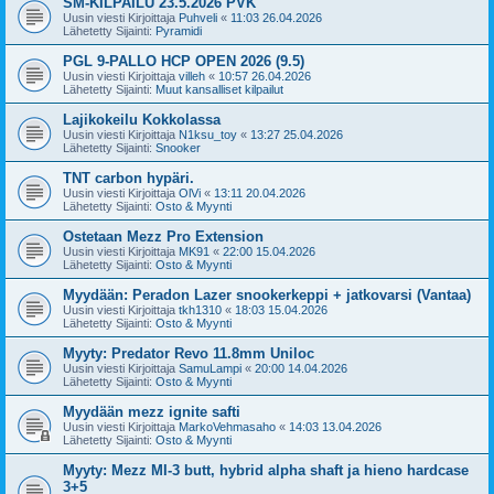
SM-KILPAILU 23.5.2026 PVK
Uusin viesti Kirjoittaja
Puhveli
«
11:03 26.04.2026
Lähetetty Sijainti:
Pyramidi
PGL 9-PALLO HCP OPEN 2026 (9.5)
Uusin viesti Kirjoittaja
villeh
«
10:57 26.04.2026
Lähetetty Sijainti:
Muut kansalliset kilpailut
Lajikokeilu Kokkolassa
Uusin viesti Kirjoittaja
N1ksu_toy
«
13:27 25.04.2026
Lähetetty Sijainti:
Snooker
TNT carbon hypäri.
Uusin viesti Kirjoittaja
OlVi
«
13:11 20.04.2026
Lähetetty Sijainti:
Osto & Myynti
Ostetaan Mezz Pro Extension
Uusin viesti Kirjoittaja
MK91
«
22:00 15.04.2026
Lähetetty Sijainti:
Osto & Myynti
Myydään: Peradon Lazer snookerkeppi + jatkovarsi (Vantaa)
Uusin viesti Kirjoittaja
tkh1310
«
18:03 15.04.2026
Lähetetty Sijainti:
Osto & Myynti
Myyty: Predator Revo 11.8mm Uniloc
Uusin viesti Kirjoittaja
SamuLampi
«
20:00 14.04.2026
Lähetetty Sijainti:
Osto & Myynti
Myydään mezz ignite safti
Uusin viesti Kirjoittaja
MarkoVehmasaho
«
14:03 13.04.2026
Lähetetty Sijainti:
Osto & Myynti
Myyty: Mezz MI-3 butt, hybrid alpha shaft ja hieno hardcase
3+5