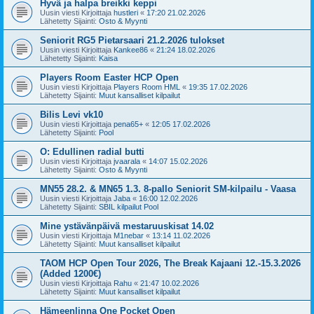
Hyvä ja halpa breikki keppi
Uusin viesti Kirjoittaja
hustleri
«
17:20 21.02.2026
Lähetetty Sijainti:
Osto & Myynti
Seniorit RG5 Pietarsaari 21.2.2026 tulokset
Uusin viesti Kirjoittaja
Kankee86
«
21:24 18.02.2026
Lähetetty Sijainti:
Kaisa
Players Room Easter HCP Open
Uusin viesti Kirjoittaja
Players Room HML
«
19:35 17.02.2026
Lähetetty Sijainti:
Muut kansalliset kilpailut
Bilis Levi vk10
Uusin viesti Kirjoittaja
pena65+
«
12:05 17.02.2026
Lähetetty Sijainti:
Pool
O: Edullinen radial butti
Uusin viesti Kirjoittaja
jvaarala
«
14:07 15.02.2026
Lähetetty Sijainti:
Osto & Myynti
MN55 28.2. & MN65 1.3. 8-pallo Seniorit SM-kilpailu - Vaasa
Uusin viesti Kirjoittaja
Jaba
«
16:00 12.02.2026
Lähetetty Sijainti:
SBIL kilpailut Pool
Mine ystävänpäivä mestaruuskisat 14.02
Uusin viesti Kirjoittaja
M1nebar
«
13:14 11.02.2026
Lähetetty Sijainti:
Muut kansalliset kilpailut
TAOM HCP Open Tour 2026, The Break Kajaani 12.-15.3.2026
(Added 1200€)
Uusin viesti Kirjoittaja
Rahu
«
21:47 10.02.2026
Lähetetty Sijainti:
Muut kansalliset kilpailut
Hämeenlinna One Pocket Open