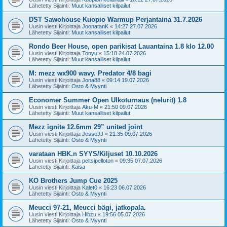
Lähetetty Sijainti:
Muut kansalliset kilpailut
DST Sawohouse Kuopio Warmup Perjantaina 31.7.2026
Uusin viesti Kirjoittaja
JoonatanK
«
14:27 27.07.2026
Lähetetty Sijainti:
Muut kansalliset kilpailut
Rondo Beer House, open parikisat Lauantaina 1.8 klo 12.00
Uusin viesti Kirjoittaja
Tonyu
«
15:18 24.07.2026
Lähetetty Sijainti:
Muut kansalliset kilpailut
M: mezz wx900 wavy. Predator 4/8 bagi
Uusin viesti Kirjoittaja
Jona88
«
09:14 19.07.2026
Lähetetty Sijainti:
Osto & Myynti
Economer Summer Open Ulkoturnaus (nelurit) 1.8
Uusin viesti Kirjoittaja
Aku-M
«
21:50 09.07.2026
Lähetetty Sijainti:
Muut kansalliset kilpailut
Mezz ignite 12.6mm 29” united joint
Uusin viesti Kirjoittaja
JesseJJ
«
21:35 09.07.2026
Lähetetty Sijainti:
Osto & Myynti
varataan HBK.n SYYS/Kiljuset 10.10.2026
Uusin viesti Kirjoittaja
peltsipelloton
«
09:35 07.07.2026
Lähetetty Sijainti:
Kaisa
KO Brothers Jump Cue 2025
Uusin viesti Kirjoittaja
Kalet0
«
16:23 06.07.2026
Lähetetty Sijainti:
Osto & Myynti
Meucci 97-21, Meucci bägi, jatkopala.
Uusin viesti Kirjoittaja
Hibzu
«
19:56 05.07.2026
Lähetetty Sijainti:
Osto & Myynti