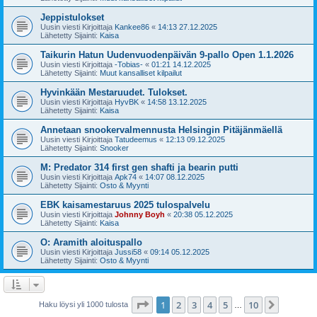
Jeppistulokset
Uusin viesti Kirjoittaja
Kankee86
«
14:13 27.12.2025
Lähetetty Sijainti:
Kaisa
Taikurin Hatun Uudenvuodenpäivän 9-pallo Open 1.1.2026
Uusin viesti Kirjoittaja
-Tobias-
«
01:21 14.12.2025
Lähetetty Sijainti:
Muut kansalliset kilpailut
Hyvinkään Mestaruudet. Tulokset.
Uusin viesti Kirjoittaja
HyvBK
«
14:58 13.12.2025
Lähetetty Sijainti:
Kaisa
Annetaan snookervalmennusta Helsingin Pitäjänmäellä
Uusin viesti Kirjoittaja
Tatudeemus
«
12:13 09.12.2025
Lähetetty Sijainti:
Snooker
M: Predator 314 first gen shafti ja bearin putti
Uusin viesti Kirjoittaja
Apk74
«
14:07 08.12.2025
Lähetetty Sijainti:
Osto & Myynti
EBK kaisamestaruus 2025 tulospalvelu
Uusin viesti Kirjoittaja
Johnny Boyh
«
20:38 05.12.2025
Lähetetty Sijainti:
Kaisa
O: Aramith aloituspallo
Uusin viesti Kirjoittaja
Jussi58
«
09:14 05.12.2025
Lähetetty Sijainti:
Osto & Myynti
Sivu
1
/
10
1
2
3
4
5
10
Seuraa
Haku löysi yli 1000 tulosta
…