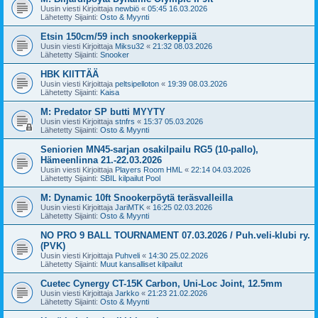
Uusin viesti Kirjoittaja
newbiö
«
05:45 16.03.2026
Lähetetty Sijainti:
Osto & Myynti
Etsin 150cm/59 inch snookerkeppiä
Uusin viesti Kirjoittaja
Miksu32
«
21:32 08.03.2026
Lähetetty Sijainti:
Snooker
HBK KIITTÄÄ
Uusin viesti Kirjoittaja
peltsipelloton
«
19:39 08.03.2026
Lähetetty Sijainti:
Kaisa
M: Predator SP butti MYYTY
Uusin viesti Kirjoittaja
stnfrs
«
15:37 05.03.2026
Lähetetty Sijainti:
Osto & Myynti
Seniorien MN45-sarjan osakilpailu RG5 (10-pallo),
Hämeenlinna 21.-22.03.2026
Uusin viesti Kirjoittaja
Players Room HML
«
22:14 04.03.2026
Lähetetty Sijainti:
SBIL kilpailut Pool
M: Dynamic 10ft Snookerpöytä teräsvalleilla
Uusin viesti Kirjoittaja
JariMTK
«
16:25 02.03.2026
Lähetetty Sijainti:
Osto & Myynti
NO PRO 9 BALL TOURNAMENT 07.03.2026 / Puh.veli-klubi ry.
(PVK)
Uusin viesti Kirjoittaja
Puhveli
«
14:30 25.02.2026
Lähetetty Sijainti:
Muut kansalliset kilpailut
Cuetec Cynergy CT-15K Carbon, Uni-Loc Joint, 12.5mm
Uusin viesti Kirjoittaja
Jarkko
«
21:23 21.02.2026
Lähetetty Sijainti:
Osto & Myynti