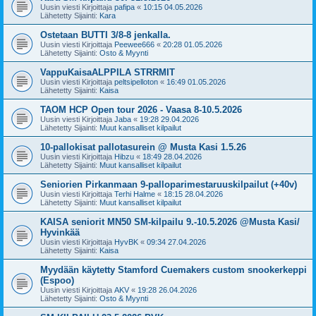
Uusin viesti Kirjoittaja
pafipa
«
10:15 04.05.2026
Lähetetty Sijainti:
Kara
Ostetaan BUTTI 3/8-8 jenkalla.
Uusin viesti Kirjoittaja
Peewee666
«
20:28 01.05.2026
Lähetetty Sijainti:
Osto & Myynti
VappuKaisaALPPILA STRRMIT
Uusin viesti Kirjoittaja
peltsipelloton
«
16:49 01.05.2026
Lähetetty Sijainti:
Kaisa
TAOM HCP Open tour 2026 - Vaasa 8-10.5.2026
Uusin viesti Kirjoittaja
Jaba
«
19:28 29.04.2026
Lähetetty Sijainti:
Muut kansalliset kilpailut
10-pallokisat pallotasurein @ Musta Kasi 1.5.26
Uusin viesti Kirjoittaja
Hibzu
«
18:49 28.04.2026
Lähetetty Sijainti:
Muut kansalliset kilpailut
Seniorien Pirkanmaan 9-palloparimestaruuskilpailut (+40v)
Uusin viesti Kirjoittaja
Terhi Halme
«
18:15 28.04.2026
Lähetetty Sijainti:
Muut kansalliset kilpailut
KAISA seniorit MN50 SM-kilpailu 9.-10.5.2026 @Musta Kasi/
Hyvinkää
Uusin viesti Kirjoittaja
HyvBK
«
09:34 27.04.2026
Lähetetty Sijainti:
Kaisa
Myydään käytetty Stamford Cuemakers custom snookerkeppi
(Espoo)
Uusin viesti Kirjoittaja
AKV
«
19:28 26.04.2026
Lähetetty Sijainti:
Osto & Myynti