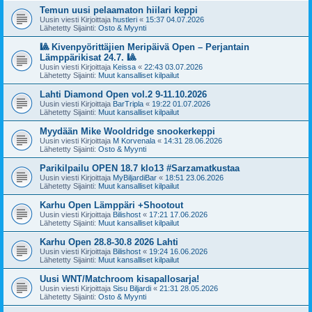
Temun uusi pelaamaton hiilari keppi
Uusin viesti Kirjoittaja
hustleri
«
15:37 04.07.2026
Lähetetty Sijainti:
Osto & Myynti
🎱 Kivenpyörittäjien Meripäivä Open – Perjantain
Lämppärikisat 24.7. 🎱
Uusin viesti Kirjoittaja
Keissa
«
22:43 03.07.2026
Lähetetty Sijainti:
Muut kansalliset kilpailut
Lahti Diamond Open vol.2 9-11.10.2026
Uusin viesti Kirjoittaja
BarTripla
«
19:22 01.07.2026
Lähetetty Sijainti:
Muut kansalliset kilpailut
Myydään Mike Wooldridge snookerkeppi
Uusin viesti Kirjoittaja
M Korvenala
«
14:31 28.06.2026
Lähetetty Sijainti:
Osto & Myynti
Parikilpailu OPEN 18.7 klo13 #Sarzamatkustaa
Uusin viesti Kirjoittaja
MyBiljardiBar
«
18:51 23.06.2026
Lähetetty Sijainti:
Muut kansalliset kilpailut
Karhu Open Lämppäri +Shootout
Uusin viesti Kirjoittaja
Bilishost
«
17:21 17.06.2026
Lähetetty Sijainti:
Muut kansalliset kilpailut
Karhu Open 28.8-30.8 2026 Lahti
Uusin viesti Kirjoittaja
Bilishost
«
19:24 16.06.2026
Lähetetty Sijainti:
Muut kansalliset kilpailut
Uusi WNT/Matchroom kisapallosarja!
Uusin viesti Kirjoittaja
Sisu Biljardi
«
21:31 28.05.2026
Lähetetty Sijainti:
Osto & Myynti