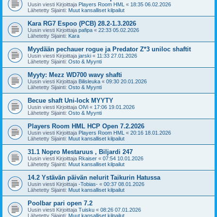
Uusin viesti Kirjoittaja
Players Room HML
«
18:35 06.02.2026
Lähetetty Sijainti:
Muut kansalliset kilpailut
Kara RG7 Espoo (PCB) 28.2-1.3.2026
Uusin viesti Kirjoittaja
pafipa
«
22:33 05.02.2026
Lähetetty Sijainti:
Kara
Myydään pechauer rogue ja Predator Z*3 uniloc shaftit
Uusin viesti Kirjoittaja
jarski
«
11:33 27.01.2026
Lähetetty Sijainti:
Osto & Myynti
Myyty: Mezz WD700 wavy shafti
Uusin viesti Kirjoittaja
Bilisleuka
«
09:30 20.01.2026
Lähetetty Sijainti:
Osto & Myynti
Becue shaft Uni-lock MYYTY
Uusin viesti Kirjoittaja
OlVi
«
17:06 19.01.2026
Lähetetty Sijainti:
Osto & Myynti
Players Room HML HCP Open 7.2.2026
Uusin viesti Kirjoittaja
Players Room HML
«
20:16 18.01.2026
Lähetetty Sijainti:
Muut kansalliset kilpailut
31.1 Nopro Mestaruus , Biljardi 247
Uusin viesti Kirjoittaja
Rkaiser
«
07:54 10.01.2026
Lähetetty Sijainti:
Muut kansalliset kilpailut
14.2 Ystävän päivän nelurit Taikurin Hatussa
Uusin viesti Kirjoittaja
-Tobias-
«
00:37 08.01.2026
Lähetetty Sijainti:
Muut kansalliset kilpailut
Poolbar pari open 7.2
Uusin viesti Kirjoittaja
Tuisku
«
08:26 07.01.2026
Lähetetty Sijainti:
Muut kansalliset kilpailut