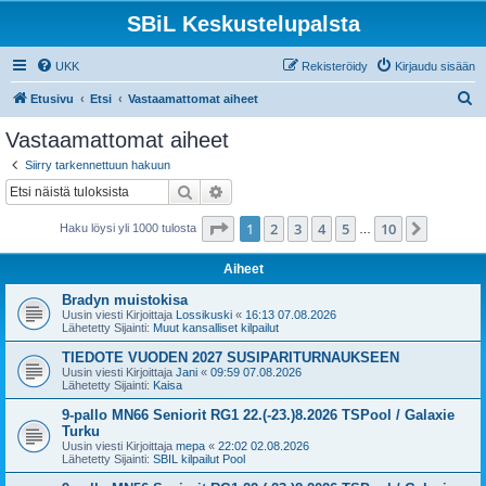
SBiL Keskustelupalsta
UKK
Rekisteröidy
Kirjaudu sisään
E
Etusivu
Etsi
Vastaamattomat aiheet
t
Vastaamattomat aiheet
s
Siirry tarkennettuun hakuun
i
Etsi
Tarkennettu haku
Sivu
1
/
10
1
2
3
4
5
10
Seuraa
Haku löysi yli 1000 tulosta
…
Aiheet
Bradyn muistokisa
Uusin viesti Kirjoittaja
Lossikuski
«
16:13 07.08.2026
Lähetetty Sijainti:
Muut kansalliset kilpailut
TIEDOTE VUODEN 2027 SUSIPARITURNAUKSEEN
Uusin viesti Kirjoittaja
Jani
«
09:59 07.08.2026
Lähetetty Sijainti:
Kaisa
9-pallo MN66 Seniorit RG1 22.(-23.)8.2026 TSPool / Galaxie
Turku
Uusin viesti Kirjoittaja
mepa
«
22:02 02.08.2026
Lähetetty Sijainti:
SBIL kilpailut Pool