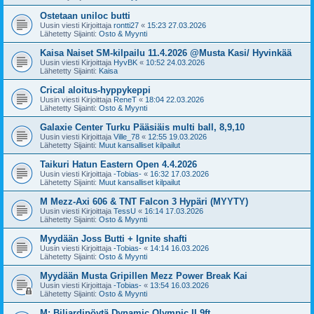
Ostetaan uniloc butti
Uusin viesti Kirjoittaja
rontti27
«
15:23 27.03.2026
Lähetetty Sijainti:
Osto & Myynti
Kaisa Naiset SM-kilpailu 11.4.2026 @Musta Kasi/ Hyvinkää
Uusin viesti Kirjoittaja
HyvBK
«
10:52 24.03.2026
Lähetetty Sijainti:
Kaisa
Crical aloitus-hyppykeppi
Uusin viesti Kirjoittaja
ReneT
«
18:04 22.03.2026
Lähetetty Sijainti:
Osto & Myynti
Galaxie Center Turku Pääsiäis multi ball, 8,9,10
Uusin viesti Kirjoittaja
Ville_78
«
12:55 19.03.2026
Lähetetty Sijainti:
Muut kansalliset kilpailut
Taikuri Hatun Eastern Open 4.4.2026
Uusin viesti Kirjoittaja
-Tobias-
«
16:32 17.03.2026
Lähetetty Sijainti:
Muut kansalliset kilpailut
M Mezz-Axi 606 & TNT Falcon 3 Hypäri (MYYTY)
Uusin viesti Kirjoittaja
TessU
«
16:14 17.03.2026
Lähetetty Sijainti:
Osto & Myynti
Myydään Joss Butti + Ignite shafti
Uusin viesti Kirjoittaja
-Tobias-
«
14:14 16.03.2026
Lähetetty Sijainti:
Osto & Myynti
Myydään Musta Gripillen Mezz Power Break Kai
Uusin viesti Kirjoittaja
-Tobias-
«
13:54 16.03.2026
Lähetetty Sijainti:
Osto & Myynti
M: Biljardipöytä Dynamic Olympic II 9ft