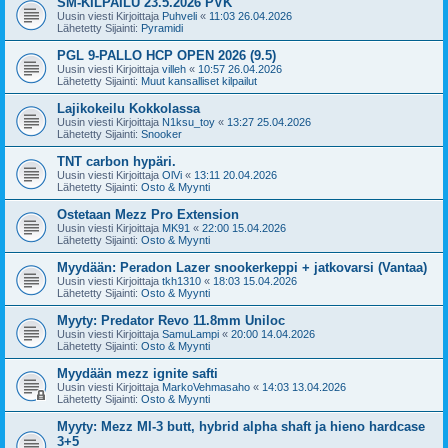
SM-KILPAILU 23.5.2026 PVK
Uusin viesti Kirjoittaja
Puhveli
«
11:03 26.04.2026
Lähetetty Sijainti:
Pyramidi
PGL 9-PALLO HCP OPEN 2026 (9.5)
Uusin viesti Kirjoittaja
villeh
«
10:57 26.04.2026
Lähetetty Sijainti:
Muut kansalliset kilpailut
Lajikokeilu Kokkolassa
Uusin viesti Kirjoittaja
N1ksu_toy
«
13:27 25.04.2026
Lähetetty Sijainti:
Snooker
TNT carbon hypäri.
Uusin viesti Kirjoittaja
OlVi
«
13:11 20.04.2026
Lähetetty Sijainti:
Osto & Myynti
Ostetaan Mezz Pro Extension
Uusin viesti Kirjoittaja
MK91
«
22:00 15.04.2026
Lähetetty Sijainti:
Osto & Myynti
Myydään: Peradon Lazer snookerkeppi + jatkovarsi (Vantaa)
Uusin viesti Kirjoittaja
tkh1310
«
18:03 15.04.2026
Lähetetty Sijainti:
Osto & Myynti
Myyty: Predator Revo 11.8mm Uniloc
Uusin viesti Kirjoittaja
SamuLampi
«
20:00 14.04.2026
Lähetetty Sijainti:
Osto & Myynti
Myydään mezz ignite safti
Uusin viesti Kirjoittaja
MarkoVehmasaho
«
14:03 13.04.2026
Lähetetty Sijainti:
Osto & Myynti
Myyty: Mezz MI-3 butt, hybrid alpha shaft ja hieno hardcase
3+5