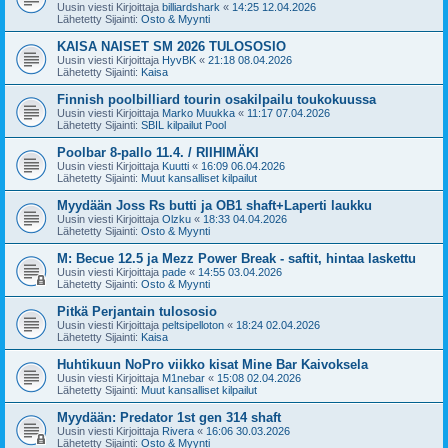
Uusin viesti Kirjoittaja
billiardshark
«
14:25 12.04.2026
Lähetetty Sijainti:
Osto & Myynti
KAISA NAISET SM 2026 TULOSOSIO
Uusin viesti Kirjoittaja
HyvBK
«
21:18 08.04.2026
Lähetetty Sijainti:
Kaisa
Finnish poolbilliard tourin osakilpailu toukokuussa
Uusin viesti Kirjoittaja
Marko Muukka
«
11:17 07.04.2026
Lähetetty Sijainti:
SBIL kilpailut Pool
Poolbar 8-pallo 11.4. / RIIHIMÄKI
Uusin viesti Kirjoittaja
Kuutti
«
16:09 06.04.2026
Lähetetty Sijainti:
Muut kansalliset kilpailut
Myydään Joss Rs butti ja OB1 shaft+Laperti laukku
Uusin viesti Kirjoittaja
Olzku
«
18:33 04.04.2026
Lähetetty Sijainti:
Osto & Myynti
M: Becue 12.5 ja Mezz Power Break - saftit, hintaa laskettu
Uusin viesti Kirjoittaja
pade
«
14:55 03.04.2026
Lähetetty Sijainti:
Osto & Myynti
Pitkä Perjantain tulososio
Uusin viesti Kirjoittaja
peltsipelloton
«
18:24 02.04.2026
Lähetetty Sijainti:
Kaisa
Huhtikuun NoPro viikko kisat Mine Bar Kaivoksela
Uusin viesti Kirjoittaja
M1nebar
«
15:08 02.04.2026
Lähetetty Sijainti:
Muut kansalliset kilpailut
Myydään: Predator 1st gen 314 shaft
Uusin viesti Kirjoittaja
Rivera
«
16:06 30.03.2026
Lähetetty Sijainti:
Osto & Myynti