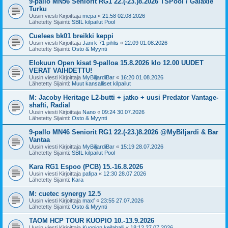
9-pallo MN56 Seniorit RG1 22.(-23.)8.2026 TSPool / Galaxie
Turku
Uusin viesti Kirjoittaja
mepa
«
21:58 02.08.2026
Lähetetty Sijainti:
SBIL kilpailut Pool
Cuelees bk01 breikki keppi
Uusin viesti Kirjoittaja
Jani k 71 pihlis
«
22:09 01.08.2026
Lähetetty Sijainti:
Osto & Myynti
Elokuun Open kisat 9-palloa 15.8.2026 klo 12.00 UUDET
VERAT VAIHDETTU!
Uusin viesti Kirjoittaja
MyBiljardiBar
«
16:20 01.08.2026
Lähetetty Sijainti:
Muut kansalliset kilpailut
M: Jacoby Heritage L2-butti + jatko + uusi Predator Vantage-
shafti, Radial
Uusin viesti Kirjoittaja
Nano
«
09:24 30.07.2026
Lähetetty Sijainti:
Osto & Myynti
9-pallo MN46 Seniorit RG1 22.(-23.)8.2026 @MyBiljardi & Bar
Vantaa
Uusin viesti Kirjoittaja
MyBiljardiBar
«
15:19 28.07.2026
Lähetetty Sijainti:
SBIL kilpailut Pool
Kara RG1 Espoo (PCB) 15.-16.8.2026
Uusin viesti Kirjoittaja
pafipa
«
12:30 28.07.2026
Lähetetty Sijainti:
Kara
M: cuetec synergy 12.5
Uusin viesti Kirjoittaja
maxf
«
23:55 27.07.2026
Lähetetty Sijainti:
Osto & Myynti
TAOM HCP TOUR KUOPIO 10.-13.9.2026
Uusin viesti Kirjoittaja
Kuopion keilahalli
«
18:12 27.07.2026