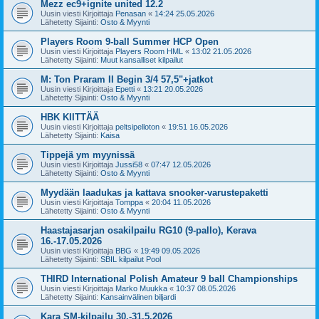
Mezz ec9+ignite united 12.2
Uusin viesti Kirjoittaja
Penasan
«
14:24 25.05.2026
Lähetetty Sijainti:
Osto & Myynti
Players Room 9-ball Summer HCP Open
Uusin viesti Kirjoittaja
Players Room HML
«
13:02 21.05.2026
Lähetetty Sijainti:
Muut kansalliset kilpailut
M: Ton Praram II Begin 3/4 57,5"+jatkot
Uusin viesti Kirjoittaja
Epetti
«
13:21 20.05.2026
Lähetetty Sijainti:
Osto & Myynti
HBK KIITTÄÄ
Uusin viesti Kirjoittaja
peltsipelloton
«
19:51 16.05.2026
Lähetetty Sijainti:
Kaisa
Tippejä ym myynissä
Uusin viesti Kirjoittaja
Jussi58
«
07:47 12.05.2026
Lähetetty Sijainti:
Osto & Myynti
Myydään laadukas ja kattava snooker-varustepaketti
Uusin viesti Kirjoittaja
Tomppa
«
20:04 11.05.2026
Lähetetty Sijainti:
Osto & Myynti
Haastajasarjan osakilpailu RG10 (9-pallo), Kerava
16.-17.05.2026
Uusin viesti Kirjoittaja
BBG
«
19:49 09.05.2026
Lähetetty Sijainti:
SBIL kilpailut Pool
THIRD International Polish Amateur 9 ball Championships
Uusin viesti Kirjoittaja
Marko Muukka
«
10:37 08.05.2026
Lähetetty Sijainti:
Kansainvälinen biljardi
Kara SM-kilpailu 30.-31.5.2026