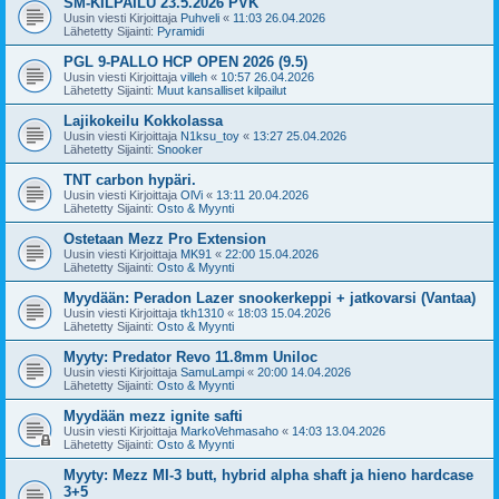
SM-KILPAILU 23.5.2026 PVK
Uusin viesti Kirjoittaja
Puhveli
«
11:03 26.04.2026
Lähetetty Sijainti:
Pyramidi
PGL 9-PALLO HCP OPEN 2026 (9.5)
Uusin viesti Kirjoittaja
villeh
«
10:57 26.04.2026
Lähetetty Sijainti:
Muut kansalliset kilpailut
Lajikokeilu Kokkolassa
Uusin viesti Kirjoittaja
N1ksu_toy
«
13:27 25.04.2026
Lähetetty Sijainti:
Snooker
TNT carbon hypäri.
Uusin viesti Kirjoittaja
OlVi
«
13:11 20.04.2026
Lähetetty Sijainti:
Osto & Myynti
Ostetaan Mezz Pro Extension
Uusin viesti Kirjoittaja
MK91
«
22:00 15.04.2026
Lähetetty Sijainti:
Osto & Myynti
Myydään: Peradon Lazer snookerkeppi + jatkovarsi (Vantaa)
Uusin viesti Kirjoittaja
tkh1310
«
18:03 15.04.2026
Lähetetty Sijainti:
Osto & Myynti
Myyty: Predator Revo 11.8mm Uniloc
Uusin viesti Kirjoittaja
SamuLampi
«
20:00 14.04.2026
Lähetetty Sijainti:
Osto & Myynti
Myydään mezz ignite safti
Uusin viesti Kirjoittaja
MarkoVehmasaho
«
14:03 13.04.2026
Lähetetty Sijainti:
Osto & Myynti
Myyty: Mezz MI-3 butt, hybrid alpha shaft ja hieno hardcase
3+5