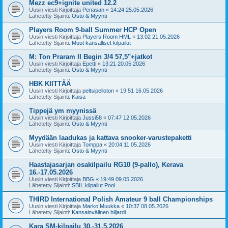
Mezz ec9+ignite united 12.2
Uusin viesti Kirjoittaja
Penasan
«
14:24 25.05.2026
Lähetetty Sijainti:
Osto & Myynti
Players Room 9-ball Summer HCP Open
Uusin viesti Kirjoittaja
Players Room HML
«
13:02 21.05.2026
Lähetetty Sijainti:
Muut kansalliset kilpailut
M: Ton Praram II Begin 3/4 57,5"+jatkot
Uusin viesti Kirjoittaja
Epetti
«
13:21 20.05.2026
Lähetetty Sijainti:
Osto & Myynti
HBK KIITTÄÄ
Uusin viesti Kirjoittaja
peltsipelloton
«
19:51 16.05.2026
Lähetetty Sijainti:
Kaisa
Tippejä ym myynissä
Uusin viesti Kirjoittaja
Jussi58
«
07:47 12.05.2026
Lähetetty Sijainti:
Osto & Myynti
Myydään laadukas ja kattava snooker-varustepaketti
Uusin viesti Kirjoittaja
Tomppa
«
20:04 11.05.2026
Lähetetty Sijainti:
Osto & Myynti
Haastajasarjan osakilpailu RG10 (9-pallo), Kerava
16.-17.05.2026
Uusin viesti Kirjoittaja
BBG
«
19:49 09.05.2026
Lähetetty Sijainti:
SBIL kilpailut Pool
THIRD International Polish Amateur 9 ball Championships
Uusin viesti Kirjoittaja
Marko Muukka
«
10:37 08.05.2026
Lähetetty Sijainti:
Kansainvälinen biljardi
Kara SM-kilpailu 30.-31.5.2026