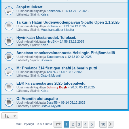
Jeppistulokset
Uusin viesti Kirjoittaja
Kankee86
«
14:13 27.12.2025
Lähetetty Sijainti:
Kaisa
Taikurin Hatun Uudenvuodenpäivän 9-pallo Open 1.1.2026
Uusin viesti Kirjoittaja
-Tobias-
«
01:21 14.12.2025
Lähetetty Sijainti:
Muut kansalliset kilpailut
Hyvinkään Mestaruudet. Tulokset.
Uusin viesti Kirjoittaja
HyvBK
«
14:58 13.12.2025
Lähetetty Sijainti:
Kaisa
Annetaan snookervalmennusta Helsingin Pitäjänmäellä
Uusin viesti Kirjoittaja
Tatudeemus
«
12:13 09.12.2025
Lähetetty Sijainti:
Snooker
M: Predator 314 first gen shafti ja bearin putti
Uusin viesti Kirjoittaja
Apk74
«
14:07 08.12.2025
Lähetetty Sijainti:
Osto & Myynti
EBK kaisamestaruus 2025 tulospalvelu
Uusin viesti Kirjoittaja
Johnny Boyh
«
20:38 05.12.2025
Lähetetty Sijainti:
Kaisa
O: Aramith aloituspallo
Uusin viesti Kirjoittaja
Jussi58
«
09:14 05.12.2025
Lähetetty Sijainti:
Osto & Myynti
Sivu
1
/
10
1
2
3
4
5
10
Seuraa
Haku löysi yli 1000 tulosta
…