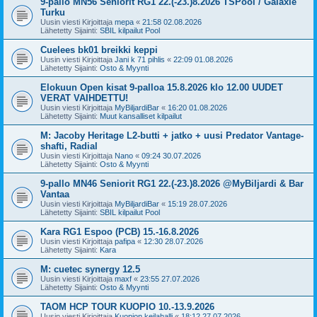
9-pallo MN56 Seniorit RG1 22.(-23.)8.2026 TSPool / Galaxie
Turku
Uusin viesti Kirjoittaja
mepa
«
21:58 02.08.2026
Lähetetty Sijainti:
SBIL kilpailut Pool
Cuelees bk01 breikki keppi
Uusin viesti Kirjoittaja
Jani k 71 pihlis
«
22:09 01.08.2026
Lähetetty Sijainti:
Osto & Myynti
Elokuun Open kisat 9-palloa 15.8.2026 klo 12.00 UUDET
VERAT VAIHDETTU!
Uusin viesti Kirjoittaja
MyBiljardiBar
«
16:20 01.08.2026
Lähetetty Sijainti:
Muut kansalliset kilpailut
M: Jacoby Heritage L2-butti + jatko + uusi Predator Vantage-
shafti, Radial
Uusin viesti Kirjoittaja
Nano
«
09:24 30.07.2026
Lähetetty Sijainti:
Osto & Myynti
9-pallo MN46 Seniorit RG1 22.(-23.)8.2026 @MyBiljardi & Bar
Vantaa
Uusin viesti Kirjoittaja
MyBiljardiBar
«
15:19 28.07.2026
Lähetetty Sijainti:
SBIL kilpailut Pool
Kara RG1 Espoo (PCB) 15.-16.8.2026
Uusin viesti Kirjoittaja
pafipa
«
12:30 28.07.2026
Lähetetty Sijainti:
Kara
M: cuetec synergy 12.5
Uusin viesti Kirjoittaja
maxf
«
23:55 27.07.2026
Lähetetty Sijainti:
Osto & Myynti
TAOM HCP TOUR KUOPIO 10.-13.9.2026
Uusin viesti Kirjoittaja
Kuopion keilahalli
«
18:12 27.07.2026