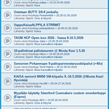
Uusin viesti Kirjoittaja
pafipa
«
10:15 04.05.2026
Lähetetty Sijainti:
Kara
Ostetaan BUTTI 3/8-8 jenkalla.
Uusin viesti Kirjoittaja
Peewee666
«
20:28 01.05.2026
Lähetetty Sijainti:
Osto & Myynti
VappuKaisaALPPILA STRRMIT
Uusin viesti Kirjoittaja
peltsipelloton
«
16:49 01.05.2026
Lähetetty Sijainti:
Kaisa
TAOM HCP Open tour 2026 - Vaasa 8-10.5.2026
Uusin viesti Kirjoittaja
Jaba
«
19:28 29.04.2026
Lähetetty Sijainti:
Muut kansalliset kilpailut
10-pallokisat pallotasurein @ Musta Kasi 1.5.26
Uusin viesti Kirjoittaja
Hibzu
«
18:49 28.04.2026
Lähetetty Sijainti:
Muut kansalliset kilpailut
Seniorien Pirkanmaan 9-palloparimestaruuskilpailut (+40v)
Uusin viesti Kirjoittaja
Terhi Halme
«
18:15 28.04.2026
Lähetetty Sijainti:
Muut kansalliset kilpailut
KAISA seniorit MN50 SM-kilpailu 9.-10.5.2026 @Musta Kasi/
Hyvinkää
Uusin viesti Kirjoittaja
HyvBK
«
09:34 27.04.2026
Lähetetty Sijainti:
Kaisa
Myydään käytetty Stamford Cuemakers custom snookerkeppi
(Espoo)
Uusin viesti Kirjoittaja
AKV
«
19:28 26.04.2026
Lähetetty Sijainti:
Osto & Myynti