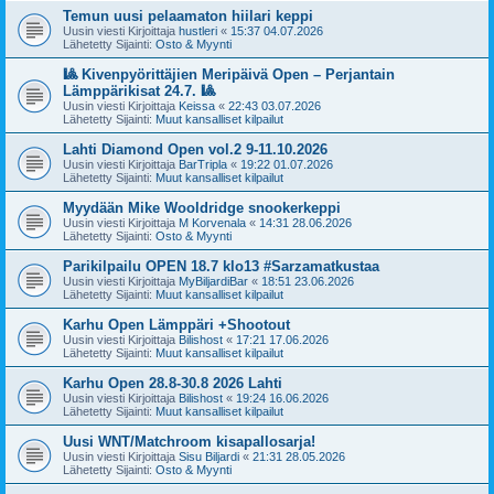
Temun uusi pelaamaton hiilari keppi
Uusin viesti Kirjoittaja
hustleri
«
15:37 04.07.2026
Lähetetty Sijainti:
Osto & Myynti
🎱 Kivenpyörittäjien Meripäivä Open – Perjantain
Lämppärikisat 24.7. 🎱
Uusin viesti Kirjoittaja
Keissa
«
22:43 03.07.2026
Lähetetty Sijainti:
Muut kansalliset kilpailut
Lahti Diamond Open vol.2 9-11.10.2026
Uusin viesti Kirjoittaja
BarTripla
«
19:22 01.07.2026
Lähetetty Sijainti:
Muut kansalliset kilpailut
Myydään Mike Wooldridge snookerkeppi
Uusin viesti Kirjoittaja
M Korvenala
«
14:31 28.06.2026
Lähetetty Sijainti:
Osto & Myynti
Parikilpailu OPEN 18.7 klo13 #Sarzamatkustaa
Uusin viesti Kirjoittaja
MyBiljardiBar
«
18:51 23.06.2026
Lähetetty Sijainti:
Muut kansalliset kilpailut
Karhu Open Lämppäri +Shootout
Uusin viesti Kirjoittaja
Bilishost
«
17:21 17.06.2026
Lähetetty Sijainti:
Muut kansalliset kilpailut
Karhu Open 28.8-30.8 2026 Lahti
Uusin viesti Kirjoittaja
Bilishost
«
19:24 16.06.2026
Lähetetty Sijainti:
Muut kansalliset kilpailut
Uusi WNT/Matchroom kisapallosarja!
Uusin viesti Kirjoittaja
Sisu Biljardi
«
21:31 28.05.2026
Lähetetty Sijainti:
Osto & Myynti