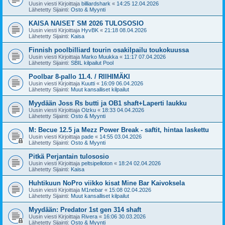
Uusin viesti Kirjoittaja
billiardshark
«
14:25 12.04.2026
Lähetetty Sijainti:
Osto & Myynti
KAISA NAISET SM 2026 TULOSOSIO
Uusin viesti Kirjoittaja
HyvBK
«
21:18 08.04.2026
Lähetetty Sijainti:
Kaisa
Finnish poolbilliard tourin osakilpailu toukokuussa
Uusin viesti Kirjoittaja
Marko Muukka
«
11:17 07.04.2026
Lähetetty Sijainti:
SBIL kilpailut Pool
Poolbar 8-pallo 11.4. / RIIHIMÄKI
Uusin viesti Kirjoittaja
Kuutti
«
16:09 06.04.2026
Lähetetty Sijainti:
Muut kansalliset kilpailut
Myydään Joss Rs butti ja OB1 shaft+Laperti laukku
Uusin viesti Kirjoittaja
Olzku
«
18:33 04.04.2026
Lähetetty Sijainti:
Osto & Myynti
M: Becue 12.5 ja Mezz Power Break - saftit, hintaa laskettu
Uusin viesti Kirjoittaja
pade
«
14:55 03.04.2026
Lähetetty Sijainti:
Osto & Myynti
Pitkä Perjantain tulososio
Uusin viesti Kirjoittaja
peltsipelloton
«
18:24 02.04.2026
Lähetetty Sijainti:
Kaisa
Huhtikuun NoPro viikko kisat Mine Bar Kaivoksela
Uusin viesti Kirjoittaja
M1nebar
«
15:08 02.04.2026
Lähetetty Sijainti:
Muut kansalliset kilpailut
Myydään: Predator 1st gen 314 shaft
Uusin viesti Kirjoittaja
Rivera
«
16:06 30.03.2026
Lähetetty Sijainti:
Osto & Myynti