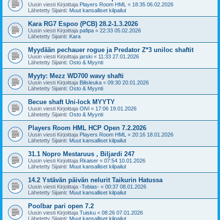
Uusin viesti Kirjoittaja
Players Room HML
«
18:35 06.02.2026
Lähetetty Sijainti:
Muut kansalliset kilpailut
Kara RG7 Espoo (PCB) 28.2-1.3.2026
Uusin viesti Kirjoittaja
pafipa
«
22:33 05.02.2026
Lähetetty Sijainti:
Kara
Myydään pechauer rogue ja Predator Z*3 uniloc shaftit
Uusin viesti Kirjoittaja
jarski
«
11:33 27.01.2026
Lähetetty Sijainti:
Osto & Myynti
Myyty: Mezz WD700 wavy shafti
Uusin viesti Kirjoittaja
Bilisleuka
«
09:30 20.01.2026
Lähetetty Sijainti:
Osto & Myynti
Becue shaft Uni-lock MYYTY
Uusin viesti Kirjoittaja
OlVi
«
17:06 19.01.2026
Lähetetty Sijainti:
Osto & Myynti
Players Room HML HCP Open 7.2.2026
Uusin viesti Kirjoittaja
Players Room HML
«
20:16 18.01.2026
Lähetetty Sijainti:
Muut kansalliset kilpailut
31.1 Nopro Mestaruus , Biljardi 247
Uusin viesti Kirjoittaja
Rkaiser
«
07:54 10.01.2026
Lähetetty Sijainti:
Muut kansalliset kilpailut
14.2 Ystävän päivän nelurit Taikurin Hatussa
Uusin viesti Kirjoittaja
-Tobias-
«
00:37 08.01.2026
Lähetetty Sijainti:
Muut kansalliset kilpailut
Poolbar pari open 7.2
Uusin viesti Kirjoittaja
Tuisku
«
08:26 07.01.2026
Lähetetty Sijainti:
Muut kansalliset kilpailut