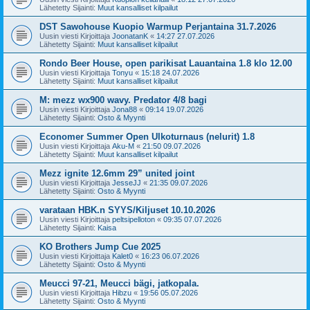
Lähetetty Sijainti:
Muut kansalliset kilpailut
DST Sawohouse Kuopio Warmup Perjantaina 31.7.2026
Uusin viesti Kirjoittaja
JoonatanK
«
14:27 27.07.2026
Lähetetty Sijainti:
Muut kansalliset kilpailut
Rondo Beer House, open parikisat Lauantaina 1.8 klo 12.00
Uusin viesti Kirjoittaja
Tonyu
«
15:18 24.07.2026
Lähetetty Sijainti:
Muut kansalliset kilpailut
M: mezz wx900 wavy. Predator 4/8 bagi
Uusin viesti Kirjoittaja
Jona88
«
09:14 19.07.2026
Lähetetty Sijainti:
Osto & Myynti
Economer Summer Open Ulkoturnaus (nelurit) 1.8
Uusin viesti Kirjoittaja
Aku-M
«
21:50 09.07.2026
Lähetetty Sijainti:
Muut kansalliset kilpailut
Mezz ignite 12.6mm 29” united joint
Uusin viesti Kirjoittaja
JesseJJ
«
21:35 09.07.2026
Lähetetty Sijainti:
Osto & Myynti
varataan HBK.n SYYS/Kiljuset 10.10.2026
Uusin viesti Kirjoittaja
peltsipelloton
«
09:35 07.07.2026
Lähetetty Sijainti:
Kaisa
KO Brothers Jump Cue 2025
Uusin viesti Kirjoittaja
Kalet0
«
16:23 06.07.2026
Lähetetty Sijainti:
Osto & Myynti
Meucci 97-21, Meucci bägi, jatkopala.
Uusin viesti Kirjoittaja
Hibzu
«
19:56 05.07.2026
Lähetetty Sijainti:
Osto & Myynti