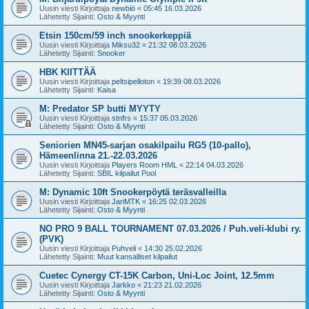
Uusin viesti Kirjoittaja
newbiö
«
05:45 16.03.2026
Lähetetty Sijainti:
Osto & Myynti
Etsin 150cm/59 inch snookerkeppiä
Uusin viesti Kirjoittaja
Miksu32
«
21:32 08.03.2026
Lähetetty Sijainti:
Snooker
HBK KIITTÄÄ
Uusin viesti Kirjoittaja
peltsipelloton
«
19:39 08.03.2026
Lähetetty Sijainti:
Kaisa
M: Predator SP butti MYYTY
Uusin viesti Kirjoittaja
stnfrs
«
15:37 05.03.2026
Lähetetty Sijainti:
Osto & Myynti
Seniorien MN45-sarjan osakilpailu RG5 (10-pallo),
Hämeenlinna 21.-22.03.2026
Uusin viesti Kirjoittaja
Players Room HML
«
22:14 04.03.2026
Lähetetty Sijainti:
SBIL kilpailut Pool
M: Dynamic 10ft Snookerpöytä teräsvalleilla
Uusin viesti Kirjoittaja
JariMTK
«
16:25 02.03.2026
Lähetetty Sijainti:
Osto & Myynti
NO PRO 9 BALL TOURNAMENT 07.03.2026 / Puh.veli-klubi ry.
(PVK)
Uusin viesti Kirjoittaja
Puhveli
«
14:30 25.02.2026
Lähetetty Sijainti:
Muut kansalliset kilpailut
Cuetec Cynergy CT-15K Carbon, Uni-Loc Joint, 12.5mm
Uusin viesti Kirjoittaja
Jarkko
«
21:23 21.02.2026
Lähetetty Sijainti:
Osto & Myynti