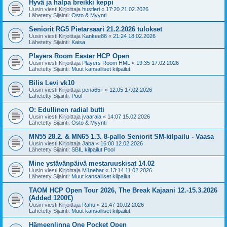
Hyvä ja halpa breikki keppi
Uusin viesti Kirjoittaja
hustleri
«
17:20 21.02.2026
Lähetetty Sijainti:
Osto & Myynti
Seniorit RG5 Pietarsaari 21.2.2026 tulokset
Uusin viesti Kirjoittaja
Kankee86
«
21:24 18.02.2026
Lähetetty Sijainti:
Kaisa
Players Room Easter HCP Open
Uusin viesti Kirjoittaja
Players Room HML
«
19:35 17.02.2026
Lähetetty Sijainti:
Muut kansalliset kilpailut
Bilis Levi vk10
Uusin viesti Kirjoittaja
pena65+
«
12:05 17.02.2026
Lähetetty Sijainti:
Pool
O: Edullinen radial butti
Uusin viesti Kirjoittaja
jvaarala
«
14:07 15.02.2026
Lähetetty Sijainti:
Osto & Myynti
MN55 28.2. & MN65 1.3. 8-pallo Seniorit SM-kilpailu - Vaasa
Uusin viesti Kirjoittaja
Jaba
«
16:00 12.02.2026
Lähetetty Sijainti:
SBIL kilpailut Pool
Mine ystävänpäivä mestaruuskisat 14.02
Uusin viesti Kirjoittaja
M1nebar
«
13:14 11.02.2026
Lähetetty Sijainti:
Muut kansalliset kilpailut
TAOM HCP Open Tour 2026, The Break Kajaani 12.-15.3.2026
(Added 1200€)
Uusin viesti Kirjoittaja
Rahu
«
21:47 10.02.2026
Lähetetty Sijainti:
Muut kansalliset kilpailut
Hämeenlinna One Pocket Open