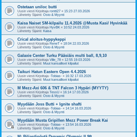
Ostetaan uniloc butti
Uusin viesti Kirjoittaja
rontti27
«
15:23 27.03.2026
Lähetetty Sijainti:
Osto & Myynti
Kaisa Naiset SM-kilpailu 11.4.2026 @Musta Kasi/ Hyvinkää
Uusin viesti Kirjoittaja
HyvBK
«
10:52 24.03.2026
Lähetetty Sijainti:
Kaisa
Crical aloitus-hyppykeppi
Uusin viesti Kirjoittaja
ReneT
«
18:04 22.03.2026
Lähetetty Sijainti:
Osto & Myynti
Galaxie Center Turku Pääsiäis multi ball, 8,9,10
Uusin viesti Kirjoittaja
Ville_78
«
12:55 19.03.2026
Lähetetty Sijainti:
Muut kansalliset kilpailut
Taikuri Hatun Eastern Open 4.4.2026
Uusin viesti Kirjoittaja
-Tobias-
«
16:32 17.03.2026
Lähetetty Sijainti:
Muut kansalliset kilpailut
M Mezz-Axi 606 & TNT Falcon 3 Hypäri (MYYTY)
Uusin viesti Kirjoittaja
TessU
«
16:14 17.03.2026
Lähetetty Sijainti:
Osto & Myynti
Myydään Joss Butti + Ignite shafti
Uusin viesti Kirjoittaja
-Tobias-
«
14:14 16.03.2026
Lähetetty Sijainti:
Osto & Myynti
Myydään Musta Gripillen Mezz Power Break Kai
Uusin viesti Kirjoittaja
-Tobias-
«
13:54 16.03.2026
Lähetetty Sijainti:
Osto & Myynti
M: Biljardipöytä Dynamic Olympic II 9ft