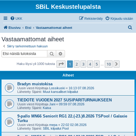
SBiL Keskustelupalsta
UKK
Rekisteröidy
Kirjaudu sisään
E
Etusivu
Etsi
Vastaamattomat aiheet
t
Vastaamattomat aiheet
s
Siirry tarkennettuun hakuun
i
Etsi
Tarkennettu haku
Sivu
1
/
10
1
2
3
4
5
10
Seuraa
Haku löysi yli 1000 tulosta
…
Aiheet
Bradyn muistokisa
Uusin viesti Kirjoittaja
Lossikuski
«
16:13 07.08.2026
Lähetetty Sijainti:
Muut kansalliset kilpailut
TIEDOTE VUODEN 2027 SUSIPARITURNAUKSEEN
Uusin viesti Kirjoittaja
Jani
«
09:59 07.08.2026
Lähetetty Sijainti:
Kaisa
9-pallo MN66 Seniorit RG1 22.(-23.)8.2026 TSPool / Galaxie
Turku
Uusin viesti Kirjoittaja
mepa
«
22:02 02.08.2026
Lähetetty Sijainti:
SBIL kilpailut Pool