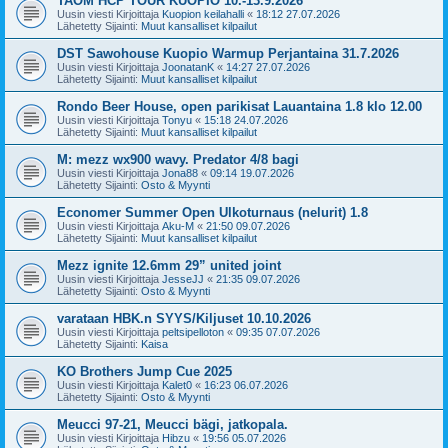
TAOM HCP TOUR KUOPIO 10.-13.9.2026
Uusin viesti Kirjoittaja
Kuopion keilahalli
«
18:12 27.07.2026
Lähetetty Sijainti:
Muut kansalliset kilpailut
DST Sawohouse Kuopio Warmup Perjantaina 31.7.2026
Uusin viesti Kirjoittaja
JoonatanK
«
14:27 27.07.2026
Lähetetty Sijainti:
Muut kansalliset kilpailut
Rondo Beer House, open parikisat Lauantaina 1.8 klo 12.00
Uusin viesti Kirjoittaja
Tonyu
«
15:18 24.07.2026
Lähetetty Sijainti:
Muut kansalliset kilpailut
M: mezz wx900 wavy. Predator 4/8 bagi
Uusin viesti Kirjoittaja
Jona88
«
09:14 19.07.2026
Lähetetty Sijainti:
Osto & Myynti
Economer Summer Open Ulkoturnaus (nelurit) 1.8
Uusin viesti Kirjoittaja
Aku-M
«
21:50 09.07.2026
Lähetetty Sijainti:
Muut kansalliset kilpailut
Mezz ignite 12.6mm 29” united joint
Uusin viesti Kirjoittaja
JesseJJ
«
21:35 09.07.2026
Lähetetty Sijainti:
Osto & Myynti
varataan HBK.n SYYS/Kiljuset 10.10.2026
Uusin viesti Kirjoittaja
peltsipelloton
«
09:35 07.07.2026
Lähetetty Sijainti:
Kaisa
KO Brothers Jump Cue 2025
Uusin viesti Kirjoittaja
Kalet0
«
16:23 06.07.2026
Lähetetty Sijainti:
Osto & Myynti
Meucci 97-21, Meucci bägi, jatkopala.
Uusin viesti Kirjoittaja
Hibzu
«
19:56 05.07.2026