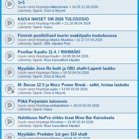
3+5
Uusin viesti Kirjoittaja
billiardshark
«
14:25 12.04.2026
Lähetetty Sijainti:
Osto & Myynti
KAISA NAISET SM 2026 TULOSOSIO
Uusin viesti Kirjoittaja
HyvBK
«
21:18 08.04.2026
Lähetetty Sijainti:
Kaisa
Finnish poolbilliard tourin osakilpailu toukokuussa
Uusin viesti Kirjoittaja
Marko Muukka
«
11:17 07.04.2026
Lähetetty Sijainti:
SBIL kilpailut Pool
Poolbar 8-pallo 11.4. / RIIHIMÄKI
Uusin viesti Kirjoittaja
Kuutti
«
16:09 06.04.2026
Lähetetty Sijainti:
Muut kansalliset kilpailut
Myydään Joss Rs butti ja OB1 shaft+Laperti laukku
Uusin viesti Kirjoittaja
Olzku
«
18:33 04.04.2026
Lähetetty Sijainti:
Osto & Myynti
M: Becue 12.5 ja Mezz Power Break - saftit, hintaa laskettu
Uusin viesti Kirjoittaja
pade
«
14:55 03.04.2026
Lähetetty Sijainti:
Osto & Myynti
Pitkä Perjantain tulososio
Uusin viesti Kirjoittaja
peltsipelloton
«
18:24 02.04.2026
Lähetetty Sijainti:
Kaisa
Huhtikuun NoPro viikko kisat Mine Bar Kaivoksela
Uusin viesti Kirjoittaja
M1nebar
«
15:08 02.04.2026
Lähetetty Sijainti:
Muut kansalliset kilpailut
Myydään: Predator 1st gen 314 shaft
Uusin viesti Kirjoittaja
Rivera
«
16:06 30.03.2026