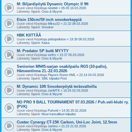
M: Biljardipöytä Dynamic Olympic II 9ft
Uusin viesti Kirjoittaja
newbiö
«
05:45 16.03.2026
Lähetetty Sijainti:
Osto & Myynti
Etsin 150cm/59 inch snookerkeppiä
Uusin viesti Kirjoittaja
Miksu32
«
21:32 08.03.2026
Lähetetty Sijainti:
Snooker
HBK KIITTÄÄ
Uusin viesti Kirjoittaja
peltsipelloton
«
19:39 08.03.2026
Lähetetty Sijainti:
Kaisa
M: Predator SP butti MYYTY
Uusin viesti Kirjoittaja
stnfrs
«
15:37 05.03.2026
Lähetetty Sijainti:
Osto & Myynti
Seniorien MN45-sarjan osakilpailu RG5 (10-pallo),
Hämeenlinna 21.-22.03.2026
Uusin viesti Kirjoittaja
Players Room HML
«
22:14 04.03.2026
Lähetetty Sijainti:
SBIL kilpailut Pool
M: Dynamic 10ft Snookerpöytä teräsvalleilla
Uusin viesti Kirjoittaja
JariMTK
«
16:25 02.03.2026
Lähetetty Sijainti:
Osto & Myynti
NO PRO 9 BALL TOURNAMENT 07.03.2026 / Puh.veli-klubi ry.
(PVK)
Uusin viesti Kirjoittaja
Puhveli
«
14:30 25.02.2026
Lähetetty Sijainti:
Muut kansalliset kilpailut
Cuetec Cynergy CT-15K Carbon, Uni-Loc Joint, 12.5mm
Uusin viesti Kirjoittaja
Jarkko
«
21:23 21.02.2026
Lähetetty Sijainti:
Osto & Myynti