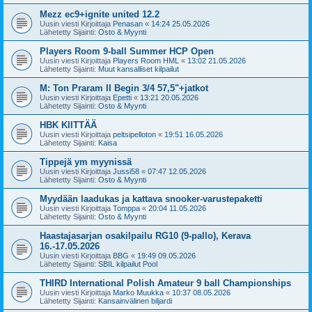
Mezz ec9+ignite united 12.2
Uusin viesti Kirjoittaja
Penasan
«
14:24 25.05.2026
Lähetetty Sijainti:
Osto & Myynti
Players Room 9-ball Summer HCP Open
Uusin viesti Kirjoittaja
Players Room HML
«
13:02 21.05.2026
Lähetetty Sijainti:
Muut kansalliset kilpailut
M: Ton Praram II Begin 3/4 57,5"+jatkot
Uusin viesti Kirjoittaja
Epetti
«
13:21 20.05.2026
Lähetetty Sijainti:
Osto & Myynti
HBK KIITTÄÄ
Uusin viesti Kirjoittaja
peltsipelloton
«
19:51 16.05.2026
Lähetetty Sijainti:
Kaisa
Tippejä ym myynissä
Uusin viesti Kirjoittaja
Jussi58
«
07:47 12.05.2026
Lähetetty Sijainti:
Osto & Myynti
Myydään laadukas ja kattava snooker-varustepaketti
Uusin viesti Kirjoittaja
Tomppa
«
20:04 11.05.2026
Lähetetty Sijainti:
Osto & Myynti
Haastajasarjan osakilpailu RG10 (9-pallo), Kerava
16.-17.05.2026
Uusin viesti Kirjoittaja
BBG
«
19:49 09.05.2026
Lähetetty Sijainti:
SBIL kilpailut Pool
THIRD International Polish Amateur 9 ball Championships
Uusin viesti Kirjoittaja
Marko Muukka
«
10:37 08.05.2026
Lähetetty Sijainti:
Kansainvälinen biljardi