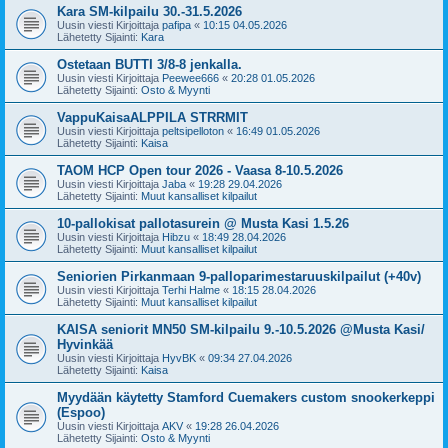
Kara SM-kilpailu 30.-31.5.2026
Uusin viesti Kirjoittaja
pafipa
«
10:15 04.05.2026
Lähetetty Sijainti:
Kara
Ostetaan BUTTI 3/8-8 jenkalla.
Uusin viesti Kirjoittaja
Peewee666
«
20:28 01.05.2026
Lähetetty Sijainti:
Osto & Myynti
VappuKaisaALPPILA STRRMIT
Uusin viesti Kirjoittaja
peltsipelloton
«
16:49 01.05.2026
Lähetetty Sijainti:
Kaisa
TAOM HCP Open tour 2026 - Vaasa 8-10.5.2026
Uusin viesti Kirjoittaja
Jaba
«
19:28 29.04.2026
Lähetetty Sijainti:
Muut kansalliset kilpailut
10-pallokisat pallotasurein @ Musta Kasi 1.5.26
Uusin viesti Kirjoittaja
Hibzu
«
18:49 28.04.2026
Lähetetty Sijainti:
Muut kansalliset kilpailut
Seniorien Pirkanmaan 9-palloparimestaruuskilpailut (+40v)
Uusin viesti Kirjoittaja
Terhi Halme
«
18:15 28.04.2026
Lähetetty Sijainti:
Muut kansalliset kilpailut
KAISA seniorit MN50 SM-kilpailu 9.-10.5.2026 @Musta Kasi/
Hyvinkää
Uusin viesti Kirjoittaja
HyvBK
«
09:34 27.04.2026
Lähetetty Sijainti:
Kaisa
Myydään käytetty Stamford Cuemakers custom snookerkeppi
(Espoo)
Uusin viesti Kirjoittaja
AKV
«
19:28 26.04.2026
Lähetetty Sijainti:
Osto & Myynti