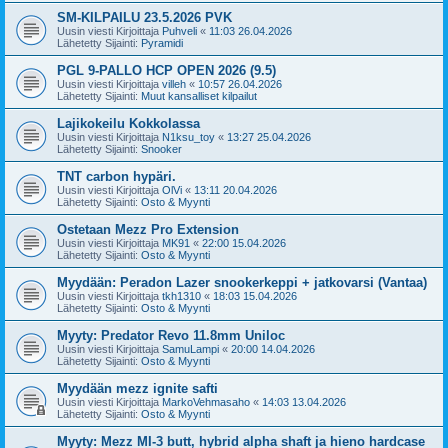
SM-KILPAILU 23.5.2026 PVK
Uusin viesti Kirjoittaja
Puhveli
«
11:03 26.04.2026
Lähetetty Sijainti:
Pyramidi
PGL 9-PALLO HCP OPEN 2026 (9.5)
Uusin viesti Kirjoittaja
villeh
«
10:57 26.04.2026
Lähetetty Sijainti:
Muut kansalliset kilpailut
Lajikokeilu Kokkolassa
Uusin viesti Kirjoittaja
N1ksu_toy
«
13:27 25.04.2026
Lähetetty Sijainti:
Snooker
TNT carbon hypäri.
Uusin viesti Kirjoittaja
OlVi
«
13:11 20.04.2026
Lähetetty Sijainti:
Osto & Myynti
Ostetaan Mezz Pro Extension
Uusin viesti Kirjoittaja
MK91
«
22:00 15.04.2026
Lähetetty Sijainti:
Osto & Myynti
Myydään: Peradon Lazer snookerkeppi + jatkovarsi (Vantaa)
Uusin viesti Kirjoittaja
tkh1310
«
18:03 15.04.2026
Lähetetty Sijainti:
Osto & Myynti
Myyty: Predator Revo 11.8mm Uniloc
Uusin viesti Kirjoittaja
SamuLampi
«
20:00 14.04.2026
Lähetetty Sijainti:
Osto & Myynti
Myydään mezz ignite safti
Uusin viesti Kirjoittaja
MarkoVehmasaho
«
14:03 13.04.2026
Lähetetty Sijainti:
Osto & Myynti
Myyty: Mezz MI-3 butt, hybrid alpha shaft ja hieno hardcase