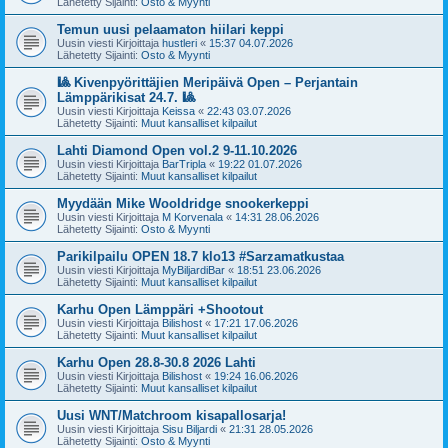
Lähetetty Sijainti:
Osto & Myynti
Temun uusi pelaamaton hiilari keppi
Uusin viesti Kirjoittaja
hustleri
«
15:37 04.07.2026
Lähetetty Sijainti:
Osto & Myynti
🎱 Kivenpyörittäjien Meripäivä Open – Perjantain
Lämppärikisat 24.7. 🎱
Uusin viesti Kirjoittaja
Keissa
«
22:43 03.07.2026
Lähetetty Sijainti:
Muut kansalliset kilpailut
Lahti Diamond Open vol.2 9-11.10.2026
Uusin viesti Kirjoittaja
BarTripla
«
19:22 01.07.2026
Lähetetty Sijainti:
Muut kansalliset kilpailut
Myydään Mike Wooldridge snookerkeppi
Uusin viesti Kirjoittaja
M Korvenala
«
14:31 28.06.2026
Lähetetty Sijainti:
Osto & Myynti
Parikilpailu OPEN 18.7 klo13 #Sarzamatkustaa
Uusin viesti Kirjoittaja
MyBiljardiBar
«
18:51 23.06.2026
Lähetetty Sijainti:
Muut kansalliset kilpailut
Karhu Open Lämppäri +Shootout
Uusin viesti Kirjoittaja
Bilishost
«
17:21 17.06.2026
Lähetetty Sijainti:
Muut kansalliset kilpailut
Karhu Open 28.8-30.8 2026 Lahti
Uusin viesti Kirjoittaja
Bilishost
«
19:24 16.06.2026
Lähetetty Sijainti:
Muut kansalliset kilpailut
Uusi WNT/Matchroom kisapallosarja!
Uusin viesti Kirjoittaja
Sisu Biljardi
«
21:31 28.05.2026
Lähetetty Sijainti:
Osto & Myynti