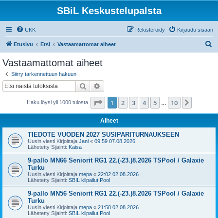
SBiL Keskustelupalsta
UKK
Rekisteröidy
Kirjaudu sisään
E
Etusivu
Etsi
Vastaamattomat aiheet
t
Vastaamattomat aiheet
s
Siirry tarkennettuun hakuun
i
Etsi
Tarkennettu haku
Sivu
1
/
10
1
2
3
4
5
10
Seuraa
Haku löysi yli 1000 tulosta
…
Aiheet
TIEDOTE VUODEN 2027 SUSIPARITURNAUKSEEN
Uusin viesti Kirjoittaja
Jani
«
09:59 07.08.2026
Lähetetty Sijainti:
Kaisa
9-pallo MN66 Seniorit RG1 22.(-23.)8.2026 TSPool / Galaxie
Turku
Uusin viesti Kirjoittaja
mepa
«
22:02 02.08.2026
Lähetetty Sijainti:
SBIL kilpailut Pool
9-pallo MN56 Seniorit RG1 22.(-23.)8.2026 TSPool / Galaxie
Turku
Uusin viesti Kirjoittaja
mepa
«
21:58 02.08.2026
Lähetetty Sijainti:
SBIL kilpailut Pool