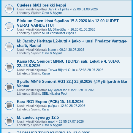
Cuelees bk01 breikki keppi
Uusin viesti Kirjoittaja
Jani k 71 pihlis
«
22:09 01.08.2026
Lähetetty Sijainti:
Osto & Myynti
Elokuun Open kisat 9-palloa 15.8.2026 klo 12.00 UUDET
VERAT VAIHDETTU!
Uusin viesti Kirjoittaja
MyBiljardiBar
«
16:20 01.08.2026
Lähetetty Sijainti:
Muut kansalliset kilpailut
M: Jacoby Heritage L2-butti + jatko + uusi Predator Vantage-
shafti, Radial
Uusin viesti Kirjoittaja
Nano
«
09:24 30.07.2026
Lähetetty Sijainti:
Osto & Myynti
Kaisa RG1 Seniorit MN60, TBON:n sali, Lekatie 4, 90140,
22.-23.8.2026
Uusin viesti Kirjoittaja
Terwa Biljardi Oulu
«
22:36 29.07.2026
Lähetetty Sijainti:
Kaisa
9-pallo MN46 Seniorit RG1 22.(-23.)8.2026 @MyBiljardi & Bar
Vantaa
Uusin viesti Kirjoittaja
MyBiljardiBar
«
15:19 28.07.2026
Lähetetty Sijainti:
SBIL kilpailut Pool
Kara RG1 Espoo (PCB) 15.-16.8.2026
Uusin viesti Kirjoittaja
pafipa
«
12:30 28.07.2026
Lähetetty Sijainti:
Kara
M: cuetec synergy 12.5
Uusin viesti Kirjoittaja
maxf
«
23:55 27.07.2026
Lähetetty Sijainti:
Osto & Myynti