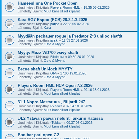
Hämeenlinna One Pocket Open
Uusin viesti Kirjoittaja
Players Room HML
«
18:35 06.02.2026
Lähetetty Sijainti:
Muut kansalliset kilpailut
Kara RG7 Espoo (PCB) 28.2-1.3.2026
Uusin viesti Kirjoittaja
pafipa
«
22:33 05.02.2026
Lähetetty Sijainti:
Kara
Myydään pechauer rogue ja Predator Z*3 uniloc shaftit
Uusin viesti Kirjoittaja
jarski
«
11:33 27.01.2026
Lähetetty Sijainti:
Osto & Myynti
Myyty: Mezz WD700 wavy shafti
Uusin viesti Kirjoittaja
Bilisleuka
«
09:30 20.01.2026
Lähetetty Sijainti:
Osto & Myynti
Becue shaft Uni-lock MYYTY
Uusin viesti Kirjoittaja
OlVi
«
17:06 19.01.2026
Lähetetty Sijainti:
Osto & Myynti
Players Room HML HCP Open 7.2.2026
Uusin viesti Kirjoittaja
Players Room HML
«
20:16 18.01.2026
Lähetetty Sijainti:
Muut kansalliset kilpailut
31.1 Nopro Mestaruus , Biljardi 247
Uusin viesti Kirjoittaja
Rkaiser
«
07:54 10.01.2026
Lähetetty Sijainti:
Muut kansalliset kilpailut
14.2 Ystävän päivän nelurit Taikurin Hatussa
Uusin viesti Kirjoittaja
-Tobias-
«
00:37 08.01.2026
Lähetetty Sijainti:
Muut kansalliset kilpailut
Poolbar pari open 7.2
Uusin viesti Kirjoittaja
Tuisku
«
08:26 07.01.2026