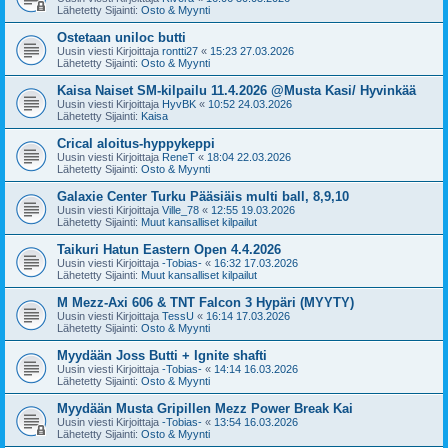
Lähetetty Sijainti:
Osto & Myynti
Ostetaan uniloc butti
Uusin viesti Kirjoittaja
rontti27
«
15:23 27.03.2026
Lähetetty Sijainti:
Osto & Myynti
Kaisa Naiset SM-kilpailu 11.4.2026 @Musta Kasi/ Hyvinkää
Uusin viesti Kirjoittaja
HyvBK
«
10:52 24.03.2026
Lähetetty Sijainti:
Kaisa
Crical aloitus-hyppykeppi
Uusin viesti Kirjoittaja
ReneT
«
18:04 22.03.2026
Lähetetty Sijainti:
Osto & Myynti
Galaxie Center Turku Pääsiäis multi ball, 8,9,10
Uusin viesti Kirjoittaja
Ville_78
«
12:55 19.03.2026
Lähetetty Sijainti:
Muut kansalliset kilpailut
Taikuri Hatun Eastern Open 4.4.2026
Uusin viesti Kirjoittaja
-Tobias-
«
16:32 17.03.2026
Lähetetty Sijainti:
Muut kansalliset kilpailut
M Mezz-Axi 606 & TNT Falcon 3 Hypäri (MYYTY)
Uusin viesti Kirjoittaja
TessU
«
16:14 17.03.2026
Lähetetty Sijainti:
Osto & Myynti
Myydään Joss Butti + Ignite shafti
Uusin viesti Kirjoittaja
-Tobias-
«
14:14 16.03.2026
Lähetetty Sijainti:
Osto & Myynti
Myydään Musta Gripillen Mezz Power Break Kai
Uusin viesti Kirjoittaja
-Tobias-
«
13:54 16.03.2026
Lähetetty Sijainti:
Osto & Myynti