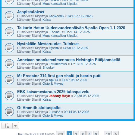
Lähetetty Sijainti:
Muut kansalliset kilpailut
Jeppistulokset
Uusin viesti Kirjoittaja
Kankee86
«
14:13 27.12.2025
Lähetetty Sijainti:
Kaisa
Taikurin Hatun Uudenvuodenpäivän 9-pallo Open 1.1.2026
Uusin viesti Kirjoittaja
-Tobias-
«
01:21 14.12.2025
Lähetetty Sijainti:
Muut kansalliset kilpailut
Hyvinkään Mestaruudet. Tulokset.
Uusin viesti Kirjoittaja
HyvBK
«
14:58 13.12.2025
Lähetetty Sijainti:
Kaisa
Annetaan snookervalmennusta Helsingin Pitäjänmäellä
Uusin viesti Kirjoittaja
Tatudeemus
«
12:13 09.12.2025
Lähetetty Sijainti:
Snooker
M: Predator 314 first gen shafti ja bearin putti
Uusin viesti Kirjoittaja
Apk74
«
14:07 08.12.2025
Lähetetty Sijainti:
Osto & Myynti
EBK kaisamestaruus 2025 tulospalvelu
Uusin viesti Kirjoittaja
Johnny Boyh
«
20:38 05.12.2025
Lähetetty Sijainti:
Kaisa
O: Aramith aloituspallo
Uusin viesti Kirjoittaja
Jussi58
«
09:14 05.12.2025
Lähetetty Sijainti:
Osto & Myynti
Sivu
1
/
10
1
2
3
4
5
10
Seuraa
Haku löysi yli 1000 tulosta
…