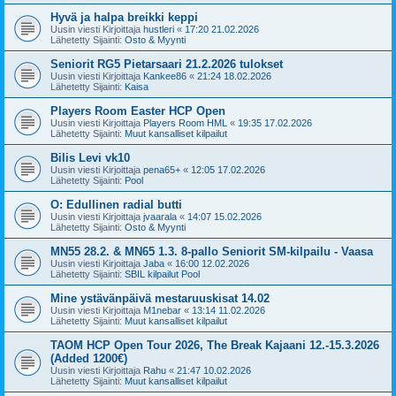
Hyvä ja halpa breikki keppi
Uusin viesti Kirjoittaja
hustleri
«
17:20 21.02.2026
Lähetetty Sijainti:
Osto & Myynti
Seniorit RG5 Pietarsaari 21.2.2026 tulokset
Uusin viesti Kirjoittaja
Kankee86
«
21:24 18.02.2026
Lähetetty Sijainti:
Kaisa
Players Room Easter HCP Open
Uusin viesti Kirjoittaja
Players Room HML
«
19:35 17.02.2026
Lähetetty Sijainti:
Muut kansalliset kilpailut
Bilis Levi vk10
Uusin viesti Kirjoittaja
pena65+
«
12:05 17.02.2026
Lähetetty Sijainti:
Pool
O: Edullinen radial butti
Uusin viesti Kirjoittaja
jvaarala
«
14:07 15.02.2026
Lähetetty Sijainti:
Osto & Myynti
MN55 28.2. & MN65 1.3. 8-pallo Seniorit SM-kilpailu - Vaasa
Uusin viesti Kirjoittaja
Jaba
«
16:00 12.02.2026
Lähetetty Sijainti:
SBIL kilpailut Pool
Mine ystävänpäivä mestaruuskisat 14.02
Uusin viesti Kirjoittaja
M1nebar
«
13:14 11.02.2026
Lähetetty Sijainti:
Muut kansalliset kilpailut
TAOM HCP Open Tour 2026, The Break Kajaani 12.-15.3.2026
(Added 1200€)
Uusin viesti Kirjoittaja
Rahu
«
21:47 10.02.2026
Lähetetty Sijainti:
Muut kansalliset kilpailut