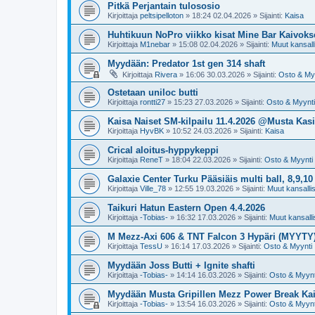
Pitkä Perjantain tulososio
Kirjoittaja
peltsipelloton
»
18:24 02.04.2026
» Sijainti:
Kaisa
Huhtikuun NoPro viikko kisat Mine Bar Kaivoks
Kirjoittaja
M1nebar
»
15:08 02.04.2026
» Sijainti:
Muut kansalli
Myydään: Predator 1st gen 314 shaft
Kirjoittaja
Rivera
»
16:06 30.03.2026
» Sijainti:
Osto & My
Ostetaan uniloc butti
Kirjoittaja
rontti27
»
15:23 27.03.2026
» Sijainti:
Osto & Myynti
Kaisa Naiset SM-kilpailu 11.4.2026 @Musta Kasi
Kirjoittaja
HyvBK
»
10:52 24.03.2026
» Sijainti:
Kaisa
Crical aloitus-hyppykeppi
Kirjoittaja
ReneT
»
18:04 22.03.2026
» Sijainti:
Osto & Myynti
Galaxie Center Turku Pääsiäis multi ball, 8,9,10
Kirjoittaja
Ville_78
»
12:55 19.03.2026
» Sijainti:
Muut kansallise
Taikuri Hatun Eastern Open 4.4.2026
Kirjoittaja
-Tobias-
»
16:32 17.03.2026
» Sijainti:
Muut kansallis
M Mezz-Axi 606 & TNT Falcon 3 Hypäri (MYYTY
Kirjoittaja
TessU
»
16:14 17.03.2026
» Sijainti:
Osto & Myynti
Myydään Joss Butti + Ignite shafti
Kirjoittaja
-Tobias-
»
14:14 16.03.2026
» Sijainti:
Osto & Myynt
Myydään Musta Gripillen Mezz Power Break Ka
Kirjoittaja
-Tobias-
»
13:54 16.03.2026
» Sijainti:
Osto & Myynt