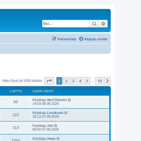
Etsi
Tarkennettu haku
Rekisteröidy
Kirjaudu sisään
Sivu
1
/
10
1
2
3
4
5
10
Seuraava
Haku löysi yli 1000 tulosta
…
LUETTU
UUSIN VIESTI
U
Kirjoittaja
AlexOhtonen
L
96
u
14:03 08.08.2026
s
u
i
U
Kirjoittaja
Lossikuski
L
222
n
u
16:13 07.08.2026
e
v
s
i
u
i
U
Kirjoittaja
Jani
t
e
L
313
n
u
09:59 07.08.2026
s
e
v
s
t
t
i
u
i
i
U
Kirjoittaja
mepa
t
e
L
3354
n