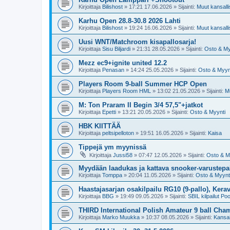
Kirjoittaja
Bilishost
»
17:21 17.06.2026
» Sijainti:
Muut kansallis
Karhu Open 28.8-30.8 2026 Lahti
Kirjoittaja
Bilishost
»
19:24 16.06.2026
» Sijainti:
Muut kansallis
Uusi WNT/Matchroom kisapallosarja!
Kirjoittaja
Sisu Biljardi
»
21:31 28.05.2026
» Sijainti:
Osto & My
Mezz ec9+ignite united 12.2
Kirjoittaja
Penasan
»
14:24 25.05.2026
» Sijainti:
Osto & Myyn
Players Room 9-ball Summer HCP Open
Kirjoittaja
Players Room HML
»
13:02 21.05.2026
» Sijainti:
Mu
M: Ton Praram II Begin 3/4 57,5"+jatkot
Kirjoittaja
Epetti
»
13:21 20.05.2026
» Sijainti:
Osto & Myynti
HBK KIITTÄÄ
Kirjoittaja
peltsipelloton
»
19:51 16.05.2026
» Sijainti:
Kaisa
Tippejä ym myynissä
Kirjoittaja
Jussi58
»
07:47 12.05.2026
» Sijainti:
Osto & M
Myydään laadukas ja kattava snooker-varustepak
Kirjoittaja
Tomppa
»
20:04 11.05.2026
» Sijainti:
Osto & Myynt
Haastajasarjan osakilpailu RG10 (9-pallo), Kerav
Kirjoittaja
BBG
»
19:49 09.05.2026
» Sijainti:
SBIL kilpailut Poo
THIRD International Polish Amateur 9 ball Ch
Kirjoittaja
Marko Muukka
»
10:37 08.05.2026
» Sijainti:
Kansai