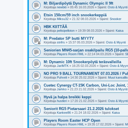
M: Biljardipöytä Dynamic Olympic II 9ft
Kirjoittaja
newbiö
»
05:45 16.03.2026
» Sijainti:
Osto & Myynti
Etsin 150cm/59 inch snookerkeppiä
Kirjoittaja
Miksu32
»
21:32 08.03.2026
» Sijainti:
Snooker
HBK KIITTÄÄ
Kirjoittaja
peltsipelloton
»
19:39 08.03.2026
» Sijainti:
Kaisa
M: Predator SP butti MYYTY
Kirjoittaja
stnfrs
»
15:37 05.03.2026
» Sijainti:
Osto & Myynti
Seniorien MN45-sarjan osakilpailu RG5 (10-pall
Kirjoittaja
Players Room HML
»
22:14 04.03.2026
» Sijainti:
SB
M: Dynamic 10ft Snookerpöytä teräsvalleilla
Kirjoittaja
JariMTK
»
16:25 02.03.2026
» Sijainti:
Osto & Myynt
NO PRO 9 BALL TOURNAMENT 07.03.2026 / Puh.v
Kirjoittaja
Puhveli
»
14:30 25.02.2026
» Sijainti:
Muut kansallise
Cuetec Cynergy CT-15K Carbon, Uni-Loc Joint,
Kirjoittaja
Jarkko
»
21:23 21.02.2026
» Sijainti:
Osto & Myynti
Hyvä ja halpa breikki keppi
Kirjoittaja
hustleri
»
17:20 21.02.2026
» Sijainti:
Osto & Myynti
Seniorit RG5 Pietarsaari 21.2.2026 tulokset
Kirjoittaja
Kankee86
»
21:24 18.02.2026
» Sijainti:
Kaisa
Players Room Easter HCP Open
Kirjoittaja
Players Room HML
»
19:35 17.02.2026
» Sijainti:
Mu