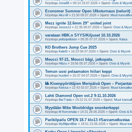
Kirjoittaja
Jona88
»
09:14 19.07.2026
» Sijainti:
Osto & Myynti
Economer Summer Open Ulkoturnaus (nelurit) 
Kirjoittaja
Aku-M
»
21:50 09.07.2026
» Sijainti:
Muut kansalliset
Mezz ignite 12.6mm 29” united joint
Kirjoittaja
JesseJJ
»
21:35 09.07.2026
» Sijainti:
Osto & Myyn
varataan HBK.n SYYS/Kiljuset 10.10.2026
Kirjoittaja
peltsipelloton
»
09:35 07.07.2026
» Sijainti:
Kaisa
KO Brothers Jump Cue 2025
Kirjoittaja
Kalet0
»
16:23 06.07.2026
» Sijainti:
Osto & Myynti
Meucci 97-21, Meucci bägi, jatkopala.
Kirjoittaja
Hibzu
»
19:56 05.07.2026
» Sijainti:
Osto & Myynti
Temun uusi pelaamaton hiilari keppi
Kirjoittaja
hustleri
»
15:37 04.07.2026
» Sijainti:
Osto & Myynti
🎱 Kivenpyörittäjien Meripäivä Open – Perjantai
Kirjoittaja
Keissa
»
22:43 03.07.2026
» Sijainti:
Muut kansalliset
Lahti Diamond Open vol.2 9-11.10.2026
Kirjoittaja
BarTripla
»
19:22 01.07.2026
» Sijainti:
Muut kansalli
Myydään Mike Wooldridge snookerkeppi
Kirjoittaja
M Korvenala
»
14:31 28.06.2026
» Sijainti:
Osto & M
Parikilpailu OPEN 18.7 klo13 #Sarzamatkustaa
Kirjoittaja
MyBiljardiBar
»
18:51 23.06.2026
» Sijainti:
Muut kans
Karhu Open Lämppäri +Shootout