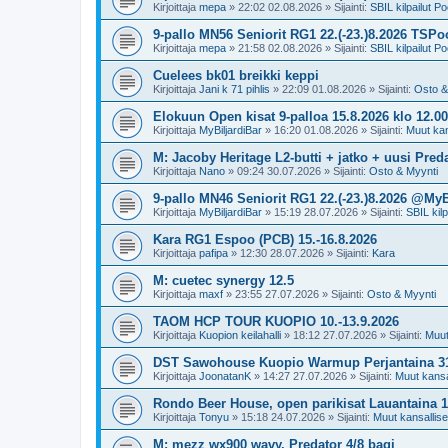
Kirjoittaja
mepa
»
22:02 02.08.2026
» Sijainti:
SBIL kilpailut Po
9-pallo MN56 Seniorit RG1 22.(-23.)8.2026 TSPoo
Kirjoittaja
mepa
»
21:58 02.08.2026
» Sijainti:
SBIL kilpailut Po
Cuelees bk01 breikki keppi
Kirjoittaja
Jani k 71 pihlis
»
22:09 01.08.2026
» Sijainti:
Osto &
Elokuun Open kisat 9-palloa 15.8.2026 klo 1
Kirjoittaja
MyBiljardiBar
»
16:20 01.08.2026
» Sijainti:
Muut kans
M: Jacoby Heritage L2-butti + jatko + uusi Preda
Kirjoittaja
Nano
»
09:24 30.07.2026
» Sijainti:
Osto & Myynti
9-pallo MN46 Seniorit RG1 22.(-23.)8.2026 @MyB
Kirjoittaja
MyBiljardiBar
»
15:19 28.07.2026
» Sijainti:
SBIL kilp
Kara RG1 Espoo (PCB) 15.-16.8.2026
Kirjoittaja
pafipa
»
12:30 28.07.2026
» Sijainti:
Kara
M: cuetec synergy 12.5
Kirjoittaja
maxf
»
23:55 27.07.2026
» Sijainti:
Osto & Myynti
TAOM HCP TOUR KUOPIO 10.-13.9.2026
Kirjoittaja
Kuopion keilahalli
»
18:12 27.07.2026
» Sijainti:
Muut 
DST Sawohouse Kuopio Warmup Perjantaina 31
Kirjoittaja
JoonatanK
»
14:27 27.07.2026
» Sijainti:
Muut kansal
Rondo Beer House, open parikisat Lauantaina 1.
Kirjoittaja
Tonyu
»
15:18 24.07.2026
» Sijainti:
Muut kansalliset
M: mezz wx900 wavy. Predator 4/8 bagi