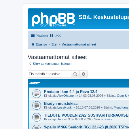
SBiL Keskustelupa
Pikalinkit
UKK
Etusivu
Etsi
Vastaamattomat aiheet
Vastaamattomat aiheet
Siirry tarkennettuun hakuun
Etsi
Tarkennettu haku
AIHEET
Predator Ikon 4-4 ja Revo 12.4
Kirjoittaja
AlexOhtonen
»
14:03 08.08.2026
» Sijainti:
Osto & 
Bradyn muistokisa
Kirjoittaja
Lossikuski
»
16:13 07.08.2026
» Sijainti:
Muut kansal
TIEDOTE VUODEN 2027 SUSIPARITURNAUKS
Kirjoittaja
Jani
»
09:59 07.08.2026
» Sijainti:
Kaisa
9-pallo MN66 Seniorit RG1 22.(-23.)8.2026 TSPoo