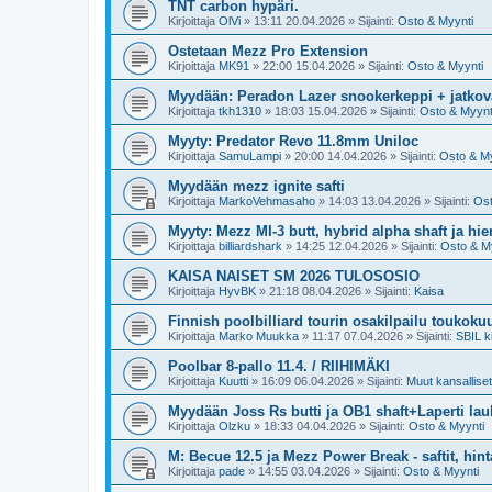
TNT carbon hypäri.
Kirjoittaja
OlVi
»
13:11 20.04.2026
» Sijainti:
Osto & Myynti
Ostetaan Mezz Pro Extension
Kirjoittaja
MK91
»
22:00 15.04.2026
» Sijainti:
Osto & Myynti
Myydään: Peradon Lazer snookerkeppi + jatkova
Kirjoittaja
tkh1310
»
18:03 15.04.2026
» Sijainti:
Osto & Myynt
Myyty: Predator Revo 11.8mm Uniloc
Kirjoittaja
SamuLampi
»
20:00 14.04.2026
» Sijainti:
Osto & My
Myydään mezz ignite safti
Kirjoittaja
MarkoVehmasaho
»
14:03 13.04.2026
» Sijainti:
Ost
Myyty: Mezz MI-3 butt, hybrid alpha shaft ja hi
Kirjoittaja
billiardshark
»
14:25 12.04.2026
» Sijainti:
Osto & M
KAISA NAISET SM 2026 TULOSOSIO
Kirjoittaja
HyvBK
»
21:18 08.04.2026
» Sijainti:
Kaisa
Finnish poolbilliard tourin osakilpailu toukoku
Kirjoittaja
Marko Muukka
»
11:17 07.04.2026
» Sijainti:
SBIL ki
Poolbar 8-pallo 11.4. / RIIHIMÄKI
Kirjoittaja
Kuutti
»
16:09 06.04.2026
» Sijainti:
Muut kansalliset 
Myydään Joss Rs butti ja OB1 shaft+Laperti la
Kirjoittaja
Olzku
»
18:33 04.04.2026
» Sijainti:
Osto & Myynti
M: Becue 12.5 ja Mezz Power Break - saftit, hint
Kirjoittaja
pade
»
14:55 03.04.2026
» Sijainti:
Osto & Myynti