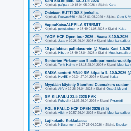
Kara SM-kilpailu 30.-31.5.2026
Kirjoittaja
pafipa
»
10:15 04.05.2026
» Sijainti:
Kara
Ostetaan BUTTI 3/8-8 jenkalla.
Kirjoittaja
Peewee666
»
20:28 01.05.2026
» Sijainti:
Osto & My
VappuKaisaALPPILA STRRMIT
Kirjoittaja
peltsipelloton
»
16:49 01.05.2026
» Sijainti:
Kaisa
TAOM HCP Open tour 2026 - Vaasa 8-10.5.2026
Kirjoittaja
Jaba
»
19:28 29.04.2026
» Sijainti:
Muut kansalliset k
10-pallokisat pallotasurein @ Musta Kasi 1.5.26
Kirjoittaja
Hibzu
»
18:49 28.04.2026
» Sijainti:
Muut kansalliset 
Seniorien Pirkanmaan 9-palloparimestaruuskilpa
Kirjoittaja
Terhi Halme
»
18:15 28.04.2026
» Sijainti:
Muut kansa
KAISA seniorit MN50 SM-kilpailu 9.-10.5.2026 
Kirjoittaja
HyvBK
»
09:34 27.04.2026
» Sijainti:
Kaisa
Myydään käytetty Stamford Cuemakers custom 
Kirjoittaja
AKV
»
19:28 26.04.2026
» Sijainti:
Osto & Myynti
SM-KILPAILU 23.5.2026 PVK
Kirjoittaja
Puhveli
»
11:03 26.04.2026
» Sijainti:
Pyramidi
PGL 9-PALLO HCP OPEN 2026 (9.5)
Kirjoittaja
villeh
»
10:57 26.04.2026
» Sijainti:
Muut kansalliset k
Lajikokeilu Kokkolassa
Kirjoittaja
N1ksu_toy
»
13:27 25.04.2026
» Sijainti:
Snooker