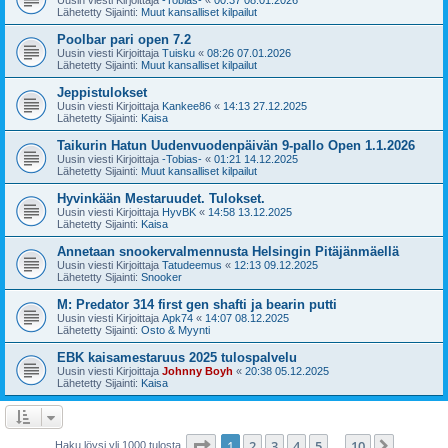
Lähetetty Sijainti:
Muut kansalliset kilpailut
Poolbar pari open 7.2
Uusin viesti Kirjoittaja
Tuisku
«
08:26 07.01.2026
Lähetetty Sijainti:
Muut kansalliset kilpailut
Jeppistulokset
Uusin viesti Kirjoittaja
Kankee86
«
14:13 27.12.2025
Lähetetty Sijainti:
Kaisa
Taikurin Hatun Uudenvuodenpäivän 9-pallo Open 1.1.2026
Uusin viesti Kirjoittaja
-Tobias-
«
01:21 14.12.2025
Lähetetty Sijainti:
Muut kansalliset kilpailut
Hyvinkään Mestaruudet. Tulokset.
Uusin viesti Kirjoittaja
HyvBK
«
14:58 13.12.2025
Lähetetty Sijainti:
Kaisa
Annetaan snookervalmennusta Helsingin Pitäjänmäellä
Uusin viesti Kirjoittaja
Tatudeemus
«
12:13 09.12.2025
Lähetetty Sijainti:
Snooker
M: Predator 314 first gen shafti ja bearin putti
Uusin viesti Kirjoittaja
Apk74
«
14:07 08.12.2025
Lähetetty Sijainti:
Osto & Myynti
EBK kaisamestaruus 2025 tulospalvelu
Uusin viesti Kirjoittaja
Johnny Boyh
«
20:38 05.12.2025
Lähetetty Sijainti:
Kaisa
Sivu
1
/
10
1
2
3
4
5
10
Seuraa
Haku löysi yli 1000 tulosta
…