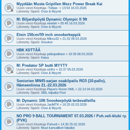
Myydään Musta Gripillen Mezz Power Break Kai
Uusin viesti Kirjoittaja
-Tobias-
«
13:54 16.03.2026
Lähetetty Sijainti:
Osto & Myynti
M: Biljardipöytä Dynamic Olympic II 9ft
Uusin viesti Kirjoittaja
newbiö
«
05:45 16.03.2026
Lähetetty Sijainti:
Osto & Myynti
Etsin 150cm/59 inch snookerkeppiä
Uusin viesti Kirjoittaja
Miksu32
«
21:32 08.03.2026
Lähetetty Sijainti:
Snooker
HBK KIITTÄÄ
Uusin viesti Kirjoittaja
peltsipelloton
«
19:39 08.03.2026
Lähetetty Sijainti:
Kaisa
M: Predator SP butti MYYTY
Uusin viesti Kirjoittaja
stnfrs
«
15:37 05.03.2026
Lähetetty Sijainti:
Osto & Myynti
Seniorien MN45-sarjan osakilpailu RG5 (10-pallo),
Hämeenlinna 21.-22.03.2026
Uusin viesti Kirjoittaja
Players Room HML
«
22:14 04.03.2026
Lähetetty Sijainti:
SBIL kilpailut Pool
M: Dynamic 10ft Snookerpöytä teräsvalleilla
Uusin viesti Kirjoittaja
JariMTK
«
16:25 02.03.2026
Lähetetty Sijainti:
Osto & Myynti
NO PRO 9 BALL TOURNAMENT 07.03.2026 / Puh.veli-klubi ry.
(PVK)
Uusin viesti Kirjoittaja
Puhveli
«
14:30 25.02.2026
Lähetetty Sijainti:
Muut kansalliset kilpailut