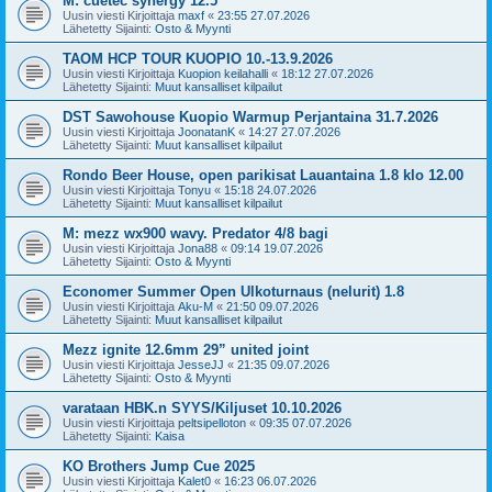
M: cuetec synergy 12.5
Uusin viesti Kirjoittaja
maxf
«
23:55 27.07.2026
Lähetetty Sijainti:
Osto & Myynti
TAOM HCP TOUR KUOPIO 10.-13.9.2026
Uusin viesti Kirjoittaja
Kuopion keilahalli
«
18:12 27.07.2026
Lähetetty Sijainti:
Muut kansalliset kilpailut
DST Sawohouse Kuopio Warmup Perjantaina 31.7.2026
Uusin viesti Kirjoittaja
JoonatanK
«
14:27 27.07.2026
Lähetetty Sijainti:
Muut kansalliset kilpailut
Rondo Beer House, open parikisat Lauantaina 1.8 klo 12.00
Uusin viesti Kirjoittaja
Tonyu
«
15:18 24.07.2026
Lähetetty Sijainti:
Muut kansalliset kilpailut
M: mezz wx900 wavy. Predator 4/8 bagi
Uusin viesti Kirjoittaja
Jona88
«
09:14 19.07.2026
Lähetetty Sijainti:
Osto & Myynti
Economer Summer Open Ulkoturnaus (nelurit) 1.8
Uusin viesti Kirjoittaja
Aku-M
«
21:50 09.07.2026
Lähetetty Sijainti:
Muut kansalliset kilpailut
Mezz ignite 12.6mm 29” united joint
Uusin viesti Kirjoittaja
JesseJJ
«
21:35 09.07.2026
Lähetetty Sijainti:
Osto & Myynti
varataan HBK.n SYYS/Kiljuset 10.10.2026
Uusin viesti Kirjoittaja
peltsipelloton
«
09:35 07.07.2026
Lähetetty Sijainti:
Kaisa
KO Brothers Jump Cue 2025
Uusin viesti Kirjoittaja
Kalet0
«
16:23 06.07.2026