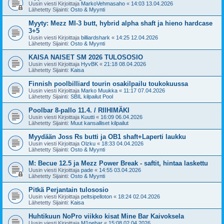
Uusin viesti Kirjoittaja
MarkoVehmasaho
«
14:03 13.04.2026
Lähetetty Sijainti:
Osto & Myynti
Myyty: Mezz MI-3 butt, hybrid alpha shaft ja hieno hardcase
3+5
Uusin viesti Kirjoittaja
billiardshark
«
14:25 12.04.2026
Lähetetty Sijainti:
Osto & Myynti
KAISA NAISET SM 2026 TULOSOSIO
Uusin viesti Kirjoittaja
HyvBK
«
21:18 08.04.2026
Lähetetty Sijainti:
Kaisa
Finnish poolbilliard tourin osakilpailu toukokuussa
Uusin viesti Kirjoittaja
Marko Muukka
«
11:17 07.04.2026
Lähetetty Sijainti:
SBIL kilpailut Pool
Poolbar 8-pallo 11.4. / RIIHIMÄKI
Uusin viesti Kirjoittaja
Kuutti
«
16:09 06.04.2026
Lähetetty Sijainti:
Muut kansalliset kilpailut
Myydään Joss Rs butti ja OB1 shaft+Laperti laukku
Uusin viesti Kirjoittaja
Olzku
«
18:33 04.04.2026
Lähetetty Sijainti:
Osto & Myynti
M: Becue 12.5 ja Mezz Power Break - saftit, hintaa laskettu
Uusin viesti Kirjoittaja
pade
«
14:55 03.04.2026
Lähetetty Sijainti:
Osto & Myynti
Pitkä Perjantain tulososio
Uusin viesti Kirjoittaja
peltsipelloton
«
18:24 02.04.2026
Lähetetty Sijainti:
Kaisa
Huhtikuun NoPro viikko kisat Mine Bar Kaivoksela
Uusin viesti Kirjoittaja
M1nebar
«
15:08 02.04.2026