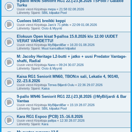
9-pallo MN56 Seniorit RG1 22.(-23.)8.2026 TSPool / Galaxie
Turku
Uusin viesti Kirjoittaja
mepa
«
21:58 02.08.2026
Lähetetty Sijainti:
SBIL kilpailut Pool
Cuelees bk01 breikki keppi
Uusin viesti Kirjoittaja
Jani k 71 pihlis
«
22:09 01.08.2026
Lähetetty Sijainti:
Osto & Myynti
Elokuun Open kisat 9-palloa 15.8.2026 klo 12.00 UUDET
VERAT VAIHDETTU!
Uusin viesti Kirjoittaja
MyBiljardiBar
«
16:20 01.08.2026
Lähetetty Sijainti:
Muut kansalliset kilpailut
M: Jacoby Heritage L2-butti + jatko + uusi Predator Vantage-
shafti, Radial
Uusin viesti Kirjoittaja
Nano
«
09:24 30.07.2026
Lähetetty Sijainti:
Osto & Myynti
Kaisa RG1 Seniorit MN60, TBON:n sali, Lekatie 4, 90140,
22.-23.8.2026
Uusin viesti Kirjoittaja
Terwa Biljardi Oulu
«
22:36 29.07.2026
Lähetetty Sijainti:
Kaisa
9-pallo MN46 Seniorit RG1 22.(-23.)8.2026 @MyBiljardi & Bar
Vantaa
Uusin viesti Kirjoittaja
MyBiljardiBar
«
15:19 28.07.2026
Lähetetty Sijainti:
SBIL kilpailut Pool
Kara RG1 Espoo (PCB) 15.-16.8.2026
Uusin viesti Kirjoittaja
pafipa
«
12:30 28.07.2026
Lähetetty Sijainti:
Kara