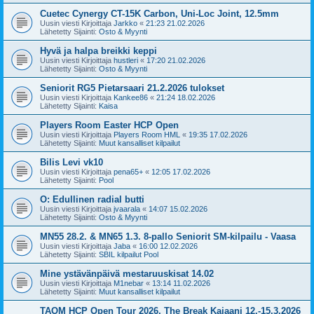
Cuetec Cynergy CT-15K Carbon, Uni-Loc Joint, 12.5mm
Uusin viesti Kirjoittaja
Jarkko
«
21:23 21.02.2026
Lähetetty Sijainti:
Osto & Myynti
Hyvä ja halpa breikki keppi
Uusin viesti Kirjoittaja
hustleri
«
17:20 21.02.2026
Lähetetty Sijainti:
Osto & Myynti
Seniorit RG5 Pietarsaari 21.2.2026 tulokset
Uusin viesti Kirjoittaja
Kankee86
«
21:24 18.02.2026
Lähetetty Sijainti:
Kaisa
Players Room Easter HCP Open
Uusin viesti Kirjoittaja
Players Room HML
«
19:35 17.02.2026
Lähetetty Sijainti:
Muut kansalliset kilpailut
Bilis Levi vk10
Uusin viesti Kirjoittaja
pena65+
«
12:05 17.02.2026
Lähetetty Sijainti:
Pool
O: Edullinen radial butti
Uusin viesti Kirjoittaja
jvaarala
«
14:07 15.02.2026
Lähetetty Sijainti:
Osto & Myynti
MN55 28.2. & MN65 1.3. 8-pallo Seniorit SM-kilpailu - Vaasa
Uusin viesti Kirjoittaja
Jaba
«
16:00 12.02.2026
Lähetetty Sijainti:
SBIL kilpailut Pool
Mine ystävänpäivä mestaruuskisat 14.02
Uusin viesti Kirjoittaja
M1nebar
«
13:14 11.02.2026
Lähetetty Sijainti:
Muut kansalliset kilpailut
TAOM HCP Open Tour 2026, The Break Kajaani 12.-15.3.2026