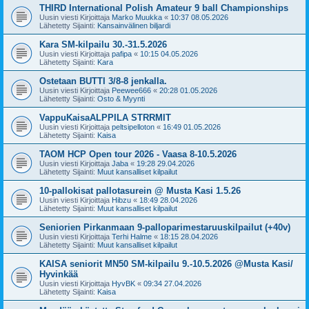
THIRD International Polish Amateur 9 ball Championships
Uusin viesti Kirjoittaja
Marko Muukka
«
10:37 08.05.2026
Lähetetty Sijainti:
Kansainvälinen biljardi
Kara SM-kilpailu 30.-31.5.2026
Uusin viesti Kirjoittaja
pafipa
«
10:15 04.05.2026
Lähetetty Sijainti:
Kara
Ostetaan BUTTI 3/8-8 jenkalla.
Uusin viesti Kirjoittaja
Peewee666
«
20:28 01.05.2026
Lähetetty Sijainti:
Osto & Myynti
VappuKaisaALPPILA STRRMIT
Uusin viesti Kirjoittaja
peltsipelloton
«
16:49 01.05.2026
Lähetetty Sijainti:
Kaisa
TAOM HCP Open tour 2026 - Vaasa 8-10.5.2026
Uusin viesti Kirjoittaja
Jaba
«
19:28 29.04.2026
Lähetetty Sijainti:
Muut kansalliset kilpailut
10-pallokisat pallotasurein @ Musta Kasi 1.5.26
Uusin viesti Kirjoittaja
Hibzu
«
18:49 28.04.2026
Lähetetty Sijainti:
Muut kansalliset kilpailut
Seniorien Pirkanmaan 9-palloparimestaruuskilpailut (+40v)
Uusin viesti Kirjoittaja
Terhi Halme
«
18:15 28.04.2026
Lähetetty Sijainti:
Muut kansalliset kilpailut
KAISA seniorit MN50 SM-kilpailu 9.-10.5.2026 @Musta Kasi/
Hyvinkää
Uusin viesti Kirjoittaja
HyvBK
«
09:34 27.04.2026
Lähetetty Sijainti:
Kaisa