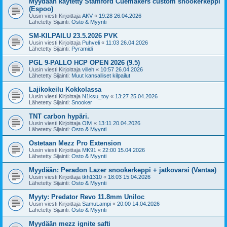
Myydään käytetty Stamford Cuemakers custom snookerkeppi
(Espoo)
Uusin viesti Kirjoittaja
AKV
«
19:28 26.04.2026
Lähetetty Sijainti:
Osto & Myynti
SM-KILPAILU 23.5.2026 PVK
Uusin viesti Kirjoittaja
Puhveli
«
11:03 26.04.2026
Lähetetty Sijainti:
Pyramidi
PGL 9-PALLO HCP OPEN 2026 (9.5)
Uusin viesti Kirjoittaja
villeh
«
10:57 26.04.2026
Lähetetty Sijainti:
Muut kansalliset kilpailut
Lajikokeilu Kokkolassa
Uusin viesti Kirjoittaja
N1ksu_toy
«
13:27 25.04.2026
Lähetetty Sijainti:
Snooker
TNT carbon hypäri.
Uusin viesti Kirjoittaja
OlVi
«
13:11 20.04.2026
Lähetetty Sijainti:
Osto & Myynti
Ostetaan Mezz Pro Extension
Uusin viesti Kirjoittaja
MK91
«
22:00 15.04.2026
Lähetetty Sijainti:
Osto & Myynti
Myydään: Peradon Lazer snookerkeppi + jatkovarsi (Vantaa)
Uusin viesti Kirjoittaja
tkh1310
«
18:03 15.04.2026
Lähetetty Sijainti:
Osto & Myynti
Myyty: Predator Revo 11.8mm Uniloc
Uusin viesti Kirjoittaja
SamuLampi
«
20:00 14.04.2026
Lähetetty Sijainti:
Osto & Myynti
Myydään mezz ignite safti