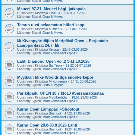
Lähetetty Sijainti:
Osto & Myynti
Meucci 97-21, Meucci bägi, jatkopala.
Uusin viesti Kirjoittaja
Hibzu
«
19:56 05.07.2026
Lähetetty Sijainti:
Osto & Myynti
Temun uusi pelaamaton hiilari keppi
Uusin viesti Kirjoittaja
hustleri
«
15:37 04.07.2026
Lähetetty Sijainti:
Osto & Myynti
🎱 Kivenpyörittäjien Meripäivä Open – Perjantain
Lämppärikisat 24.7. 🎱
Uusin viesti Kirjoittaja
Keissa
«
22:43 03.07.2026
Lähetetty Sijainti:
Muut kansalliset kilpailut
Lahti Diamond Open vol.2 9-11.10.2026
Uusin viesti Kirjoittaja
BarTripla
«
19:22 01.07.2026
Lähetetty Sijainti:
Muut kansalliset kilpailut
Myydään Mike Wooldridge snookerkeppi
Uusin viesti Kirjoittaja
M Korvenala
«
14:31 28.06.2026
Lähetetty Sijainti:
Osto & Myynti
Parikilpailu OPEN 18.7 klo13 #Sarzamatkustaa
Uusin viesti Kirjoittaja
MyBiljardiBar
«
18:51 23.06.2026
Lähetetty Sijainti:
Muut kansalliset kilpailut
Karhu Open Lämppäri +Shootout
Uusin viesti Kirjoittaja
Bilishost
«
17:21 17.06.2026
Lähetetty Sijainti:
Muut kansalliset kilpailut
Karhu Open 28.8-30.8 2026 Lahti
Uusin viesti Kirjoittaja
Bilishost
«
19:24 16.06.2026
Lähetetty Sijainti:
Muut kansalliset kilpailut