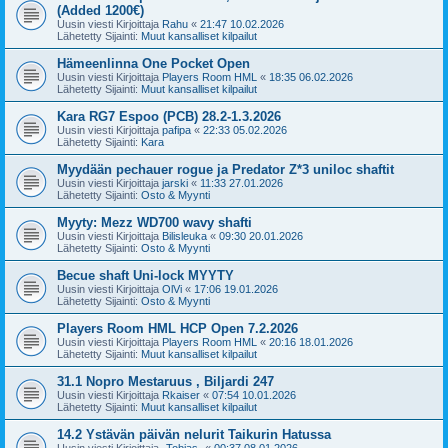
(Added 1200€)
Uusin viesti Kirjoittaja
Rahu
«
21:47 10.02.2026
Lähetetty Sijainti:
Muut kansalliset kilpailut
Hämeenlinna One Pocket Open
Uusin viesti Kirjoittaja
Players Room HML
«
18:35 06.02.2026
Lähetetty Sijainti:
Muut kansalliset kilpailut
Kara RG7 Espoo (PCB) 28.2-1.3.2026
Uusin viesti Kirjoittaja
pafipa
«
22:33 05.02.2026
Lähetetty Sijainti:
Kara
Myydään pechauer rogue ja Predator Z*3 uniloc shaftit
Uusin viesti Kirjoittaja
jarski
«
11:33 27.01.2026
Lähetetty Sijainti:
Osto & Myynti
Myyty: Mezz WD700 wavy shafti
Uusin viesti Kirjoittaja
Bilisleuka
«
09:30 20.01.2026
Lähetetty Sijainti:
Osto & Myynti
Becue shaft Uni-lock MYYTY
Uusin viesti Kirjoittaja
OlVi
«
17:06 19.01.2026
Lähetetty Sijainti:
Osto & Myynti
Players Room HML HCP Open 7.2.2026
Uusin viesti Kirjoittaja
Players Room HML
«
20:16 18.01.2026
Lähetetty Sijainti:
Muut kansalliset kilpailut
31.1 Nopro Mestaruus , Biljardi 247
Uusin viesti Kirjoittaja
Rkaiser
«
07:54 10.01.2026
Lähetetty Sijainti:
Muut kansalliset kilpailut
14.2 Ystävän päivän nelurit Taikurin Hatussa
Uusin viesti Kirjoittaja
-Tobias-
«
00:37 08.01.2026