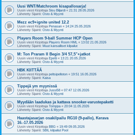
Uusi WNT/Matchroom kisapallosarja!
Uusin viesti Kirjoittaja
Sisu Biljardi
«
21:31 28.05.2026
Lähetetty Sijainti:
Osto & Myynti
Mezz ec9+ignite united 12.2
Uusin viesti Kirjoittaja
Penasan
«
14:24 25.05.2026
Lähetetty Sijainti:
Osto & Myynti
Players Room 9-ball Summer HCP Open
Uusin viesti Kirjoittaja
Players Room HML
«
13:02 21.05.2026
Lähetetty Sijainti:
Muut kansalliset kilpailut
M: Ton Praram II Begin 3/4 57,5"+jatkot
Uusin viesti Kirjoittaja
Epetti
«
13:21 20.05.2026
Lähetetty Sijainti:
Osto & Myynti
HBK KIITTÄÄ
Uusin viesti Kirjoittaja
peltsipelloton
«
19:51 16.05.2026
Lähetetty Sijainti:
Kaisa
Tippejä ym myynissä
Uusin viesti Kirjoittaja
Jussi58
«
07:47 12.05.2026
Lähetetty Sijainti:
Osto & Myynti
Myydään laadukas ja kattava snooker-varustepaketti
Uusin viesti Kirjoittaja
Tomppa
«
20:04 11.05.2026
Lähetetty Sijainti:
Osto & Myynti
Haastajasarjan osakilpailu RG10 (9-pallo), Kerava
16.-17.05.2026
Uusin viesti Kirjoittaja
BBG
«
19:49 09.05.2026
Lähetetty Sijainti:
SBIL kilpailut Pool