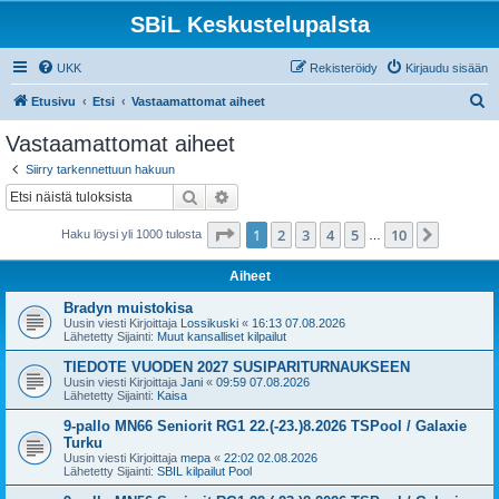
SBiL Keskustelupalsta
UKK
Rekisteröidy
Kirjaudu sisään
E
Etusivu
Etsi
Vastaamattomat aiheet
t
Vastaamattomat aiheet
s
Siirry tarkennettuun hakuun
i
Etsi
Tarkennettu haku
Sivu
1
/
10
1
2
3
4
5
10
Seuraa
Haku löysi yli 1000 tulosta
…
Aiheet
Bradyn muistokisa
Uusin viesti Kirjoittaja
Lossikuski
«
16:13 07.08.2026
Lähetetty Sijainti:
Muut kansalliset kilpailut
TIEDOTE VUODEN 2027 SUSIPARITURNAUKSEEN
Uusin viesti Kirjoittaja
Jani
«
09:59 07.08.2026
Lähetetty Sijainti:
Kaisa
9-pallo MN66 Seniorit RG1 22.(-23.)8.2026 TSPool / Galaxie
Turku
Uusin viesti Kirjoittaja
mepa
«
22:02 02.08.2026
Lähetetty Sijainti:
SBIL kilpailut Pool