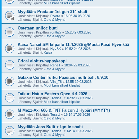
Lähetetty Sijainti:
Muut kansalliset kilpailut
Myydään: Predator 1st gen 314 shaft
Uusin viesti Kirjoittaja
Rivera
«
16:06 30.03.2026
Lähetetty Sijainti:
Osto & Myynti
Ostetaan uniloc butti
Uusin viesti Kirjoittaja
rontti27
«
15:23 27.03.2026
Lähetetty Sijainti:
Osto & Myynti
Kaisa Naiset SM-kilpailu 11.4.2026 @Musta Kasi/ Hyvinkää
Uusin viesti Kirjoittaja
HyvBK
«
10:52 24.03.2026
Lähetetty Sijainti:
Kaisa
Crical aloitus-hyppykeppi
Uusin viesti Kirjoittaja
ReneT
«
18:04 22.03.2026
Lähetetty Sijainti:
Osto & Myynti
Galaxie Center Turku Pääsiäis multi ball, 8,9,10
Uusin viesti Kirjoittaja
Ville_78
«
12:55 19.03.2026
Lähetetty Sijainti:
Muut kansalliset kilpailut
Taikuri Hatun Eastern Open 4.4.2026
Uusin viesti Kirjoittaja
-Tobias-
«
16:32 17.03.2026
Lähetetty Sijainti:
Muut kansalliset kilpailut
M Mezz-Axi 606 & TNT Falcon 3 Hypäri (MYYTY)
Uusin viesti Kirjoittaja
TessU
«
16:14 17.03.2026
Lähetetty Sijainti:
Osto & Myynti
Myydään Joss Butti + Ignite shafti
Uusin viesti Kirjoittaja
-Tobias-
«
14:14 16.03.2026
Lähetetty Sijainti:
Osto & Myynti