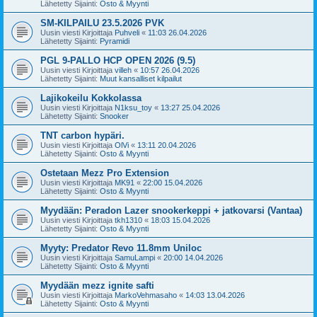
Lähetetty Sijainti:
Osto & Myynti
SM-KILPAILU 23.5.2026 PVK
Uusin viesti Kirjoittaja
Puhveli
«
11:03 26.04.2026
Lähetetty Sijainti:
Pyramidi
PGL 9-PALLO HCP OPEN 2026 (9.5)
Uusin viesti Kirjoittaja
villeh
«
10:57 26.04.2026
Lähetetty Sijainti:
Muut kansalliset kilpailut
Lajikokeilu Kokkolassa
Uusin viesti Kirjoittaja
N1ksu_toy
«
13:27 25.04.2026
Lähetetty Sijainti:
Snooker
TNT carbon hypäri.
Uusin viesti Kirjoittaja
OlVi
«
13:11 20.04.2026
Lähetetty Sijainti:
Osto & Myynti
Ostetaan Mezz Pro Extension
Uusin viesti Kirjoittaja
MK91
«
22:00 15.04.2026
Lähetetty Sijainti:
Osto & Myynti
Myydään: Peradon Lazer snookerkeppi + jatkovarsi (Vantaa)
Uusin viesti Kirjoittaja
tkh1310
«
18:03 15.04.2026
Lähetetty Sijainti:
Osto & Myynti
Myyty: Predator Revo 11.8mm Uniloc
Uusin viesti Kirjoittaja
SamuLampi
«
20:00 14.04.2026
Lähetetty Sijainti:
Osto & Myynti
Myydään mezz ignite safti
Uusin viesti Kirjoittaja
MarkoVehmasaho
«
14:03 13.04.2026
Lähetetty Sijainti:
Osto & Myynti