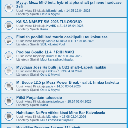
Myyty: Mezz MI-3 butt, hybrid alpha shaft ja hieno hardcase
3+5
Uusin viesti Kirjoittaja
billiardshark
«
14:25 12.04.2026
Lähetetty Sijainti:
Osto & Myynti
KAISA NAISET SM 2026 TULOSOSIO
Uusin viesti Kirjoittaja
HyvBK
«
21:18 08.04.2026
Lähetetty Sijainti:
Kaisa
Finnish poolbilliard tourin osakilpailu toukokuussa
Uusin viesti Kirjoittaja
Marko Muukka
«
11:17 07.04.2026
Lähetetty Sijainti:
SBIL kilpailut Pool
Poolbar 8-pallo 11.4. / RIIHIMÄKI
Uusin viesti Kirjoittaja
Kuutti
«
16:09 06.04.2026
Lähetetty Sijainti:
Muut kansalliset kilpailut
Myydään Joss Rs butti ja OB1 shaft+Laperti laukku
Uusin viesti Kirjoittaja
Olzku
«
18:33 04.04.2026
Lähetetty Sijainti:
Osto & Myynti
M: Becue 12.5 ja Mezz Power Break - saftit, hintaa laskettu
Uusin viesti Kirjoittaja
pade
«
14:55 03.04.2026
Lähetetty Sijainti:
Osto & Myynti
Pitkä Perjantain tulososio
Uusin viesti Kirjoittaja
peltsipelloton
«
18:24 02.04.2026
Lähetetty Sijainti:
Kaisa
Huhtikuun NoPro viikko kisat Mine Bar Kaivoksela
Uusin viesti Kirjoittaja
M1nebar
«
15:08 02.04.2026
Lähetetty Sijainti:
Muut kansalliset kilpailut
Myydään: Predator 1st gen 314 shaft