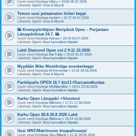
Uusin viesti Kirjoittaja
Hibzu
«
19:56 05.07.2026
Lähetetty Sijainti:
Osto & Myynti
Temun uusi pelaamaton hiilari keppi
Uusin viesti Kirjoittaja
hustleri
«
15:37 04.07.2026
Lähetetty Sijainti:
Osto & Myynti
🎱 Kivenpyörittäjien Meripäivä Open – Perjantain
Lämppärikisat 24.7. 🎱
Uusin viesti Kirjoittaja
Keissa
«
22:43 03.07.2026
Lähetetty Sijainti:
Muut kansalliset kilpailut
Lahti Diamond Open vol.2 9-11.10.2026
Uusin viesti Kirjoittaja
BarTripla
«
19:22 01.07.2026
Lähetetty Sijainti:
Muut kansalliset kilpailut
Myydään Mike Wooldridge snookerkeppi
Uusin viesti Kirjoittaja
M Korvenala
«
14:31 28.06.2026
Lähetetty Sijainti:
Osto & Myynti
Parikilpailu OPEN 18.7 klo13 #Sarzamatkustaa
Uusin viesti Kirjoittaja
MyBiljardiBar
«
18:51 23.06.2026
Lähetetty Sijainti:
Muut kansalliset kilpailut
Karhu Open Lämppäri +Shootout
Uusin viesti Kirjoittaja
Bilishost
«
17:21 17.06.2026
Lähetetty Sijainti:
Muut kansalliset kilpailut
Karhu Open 28.8-30.8 2026 Lahti
Uusin viesti Kirjoittaja
Bilishost
«
19:24 16.06.2026
Lähetetty Sijainti:
Muut kansalliset kilpailut
Uusi WNT/Matchroom kisapallosarja!
Uusin viesti Kirjoittaja
Sisu Biljardi
«
21:31 28.05.2026