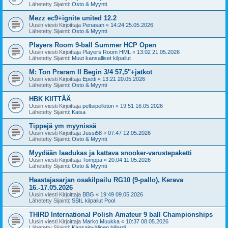
Lähetetty Sijainti:
Osto & Myynti
Mezz ec9+ignite united 12.2
Uusin viesti Kirjoittaja
Penasan
«
14:24 25.05.2026
Lähetetty Sijainti:
Osto & Myynti
Players Room 9-ball Summer HCP Open
Uusin viesti Kirjoittaja
Players Room HML
«
13:02 21.05.2026
Lähetetty Sijainti:
Muut kansalliset kilpailut
M: Ton Praram II Begin 3/4 57,5"+jatkot
Uusin viesti Kirjoittaja
Epetti
«
13:21 20.05.2026
Lähetetty Sijainti:
Osto & Myynti
HBK KIITTÄÄ
Uusin viesti Kirjoittaja
peltsipelloton
«
19:51 16.05.2026
Lähetetty Sijainti:
Kaisa
Tippejä ym myynissä
Uusin viesti Kirjoittaja
Jussi58
«
07:47 12.05.2026
Lähetetty Sijainti:
Osto & Myynti
Myydään laadukas ja kattava snooker-varustepaketti
Uusin viesti Kirjoittaja
Tomppa
«
20:04 11.05.2026
Lähetetty Sijainti:
Osto & Myynti
Haastajasarjan osakilpailu RG10 (9-pallo), Kerava
16.-17.05.2026
Uusin viesti Kirjoittaja
BBG
«
19:49 09.05.2026
Lähetetty Sijainti:
SBIL kilpailut Pool
THIRD International Polish Amateur 9 ball Championships
Uusin viesti Kirjoittaja
Marko Muukka
«
10:37 08.05.2026
Lähetetty Sijainti:
Kansainvälinen biljardi