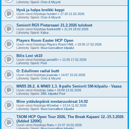
Lähetetty Sijainti:
Osto & Myynti
Hyvä ja halpa breikki keppi
Uusin viesti Kirjoittaja
hustleri
«
17:20 21.02.2026
Lähetetty Sijainti:
Osto & Myynti
Seniorit RG5 Pietarsaari 21.2.2026 tulokset
Uusin viesti Kirjoittaja
Kankee86
«
21:24 18.02.2026
Lähetetty Sijainti:
Kaisa
Players Room Easter HCP Open
Uusin viesti Kirjoittaja
Players Room HML
«
19:35 17.02.2026
Lähetetty Sijainti:
Muut kansalliset kilpailut
Bilis Levi vk10
Uusin viesti Kirjoittaja
pena65+
«
12:05 17.02.2026
Lähetetty Sijainti:
Pool
O: Edullinen radial butti
Uusin viesti Kirjoittaja
jvaarala
«
14:07 15.02.2026
Lähetetty Sijainti:
Osto & Myynti
MN55 28.2. & MN65 1.3. 8-pallo Seniorit SM-kilpailu - Vaasa
Uusin viesti Kirjoittaja
Jaba
«
16:00 12.02.2026
Lähetetty Sijainti:
SBIL kilpailut Pool
Mine ystävänpäivä mestaruuskisat 14.02
Uusin viesti Kirjoittaja
M1nebar
«
13:14 11.02.2026
Lähetetty Sijainti:
Muut kansalliset kilpailut
TAOM HCP Open Tour 2026, The Break Kajaani 12.-15.3.2026
(Added 1200€)
Uusin viesti Kirjoittaja
Rahu
«
21:47 10.02.2026
Lähetetty Sijainti:
Muut kansalliset kilpailut