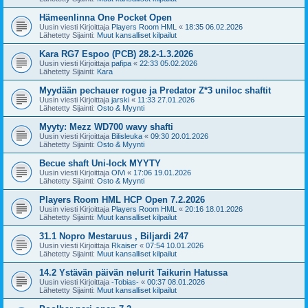
Hämeenlinna One Pocket Open
Uusin viesti Kirjoittaja
Players Room HML
«
18:35 06.02.2026
Lähetetty Sijainti:
Muut kansalliset kilpailut
Kara RG7 Espoo (PCB) 28.2-1.3.2026
Uusin viesti Kirjoittaja
pafipa
«
22:33 05.02.2026
Lähetetty Sijainti:
Kara
Myydään pechauer rogue ja Predator Z*3 uniloc shaftit
Uusin viesti Kirjoittaja
jarski
«
11:33 27.01.2026
Lähetetty Sijainti:
Osto & Myynti
Myyty: Mezz WD700 wavy shafti
Uusin viesti Kirjoittaja
Bilisleuka
«
09:30 20.01.2026
Lähetetty Sijainti:
Osto & Myynti
Becue shaft Uni-lock MYYTY
Uusin viesti Kirjoittaja
OlVi
«
17:06 19.01.2026
Lähetetty Sijainti:
Osto & Myynti
Players Room HML HCP Open 7.2.2026
Uusin viesti Kirjoittaja
Players Room HML
«
20:16 18.01.2026
Lähetetty Sijainti:
Muut kansalliset kilpailut
31.1 Nopro Mestaruus , Biljardi 247
Uusin viesti Kirjoittaja
Rkaiser
«
07:54 10.01.2026
Lähetetty Sijainti:
Muut kansalliset kilpailut
14.2 Ystävän päivän nelurit Taikurin Hatussa
Uusin viesti Kirjoittaja
-Tobias-
«
00:37 08.01.2026
Lähetetty Sijainti:
Muut kansalliset kilpailut