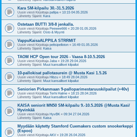
Kara SM-kilpailu 30.-31.5.2026
Uusin viesti Kirjoittaja
pafipa
«
10:15 04.05.2026
Lähetetty Sijainti:
Kara
Ostetaan BUTTI 3/8-8 jenkalla.
Uusin viesti Kirjoittaja
Peewee666
«
20:28 01.05.2026
Lähetetty Sijainti:
Osto & Myynti
VappuKaisaALPPILA STRRMIT
Uusin viesti Kirjoittaja
peltsipelloton
«
16:49 01.05.2026
Lähetetty Sijainti:
Kaisa
TAOM HCP Open tour 2026 - Vaasa 8-10.5.2026
Uusin viesti Kirjoittaja
Jaba
«
19:28 29.04.2026
Lähetetty Sijainti:
Muut kansalliset kilpailut
10-pallokisat pallotasurein @ Musta Kasi 1.5.26
Uusin viesti Kirjoittaja
Hibzu
«
18:49 28.04.2026
Lähetetty Sijainti:
Muut kansalliset kilpailut
Seniorien Pirkanmaan 9-palloparimestaruuskilpailut (+40v)
Uusin viesti Kirjoittaja
Terhi Halme
«
18:15 28.04.2026
Lähetetty Sijainti:
Muut kansalliset kilpailut
KAISA seniorit MN50 SM-kilpailu 9.-10.5.2026 @Musta Kasi/
Hyvinkää
Uusin viesti Kirjoittaja
HyvBK
«
09:34 27.04.2026
Lähetetty Sijainti:
Kaisa
Myydään käytetty Stamford Cuemakers custom snookerkeppi
(Espoo)
Uusin viesti Kirjoittaja
AKV
«
19:28 26.04.2026