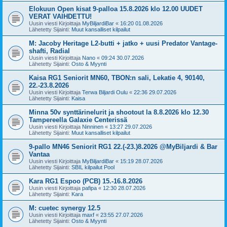
Elokuun Open kisat 9-palloa 15.8.2026 klo 12.00 UUDET
VERAT VAIHDETTU!
Uusin viesti Kirjoittaja
MyBiljardiBar
«
16:20 01.08.2026
Lähetetty Sijainti:
Muut kansalliset kilpailut
M: Jacoby Heritage L2-butti + jatko + uusi Predator Vantage-
shafti, Radial
Uusin viesti Kirjoittaja
Nano
«
09:24 30.07.2026
Lähetetty Sijainti:
Osto & Myynti
Kaisa RG1 Seniorit MN60, TBON:n sali, Lekatie 4, 90140,
22.-23.8.2026
Uusin viesti Kirjoittaja
Terwa Biljardi Oulu
«
22:36 29.07.2026
Lähetetty Sijainti:
Kaisa
Minna 50v synttärinelurit ja shootout la 8.8.2026 klo 12.30
Tampereella Galaxie Centerissä
Uusin viesti Kirjoittaja
Ninninen
«
13:27 29.07.2026
Lähetetty Sijainti:
Muut kansalliset kilpailut
9-pallo MN46 Seniorit RG1 22.(-23.)8.2026 @MyBiljardi & Bar
Vantaa
Uusin viesti Kirjoittaja
MyBiljardiBar
«
15:19 28.07.2026
Lähetetty Sijainti:
SBIL kilpailut Pool
Kara RG1 Espoo (PCB) 15.-16.8.2026
Uusin viesti Kirjoittaja
pafipa
«
12:30 28.07.2026
Lähetetty Sijainti:
Kara
M: cuetec synergy 12.5
Uusin viesti Kirjoittaja
maxf
«
23:55 27.07.2026
Lähetetty Sijainti:
Osto & Myynti