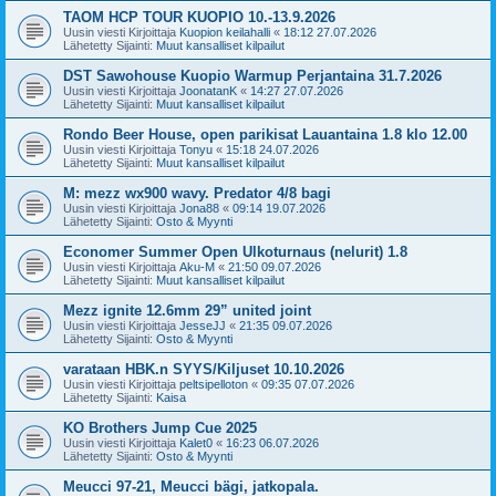
TAOM HCP TOUR KUOPIO 10.-13.9.2026
Uusin viesti Kirjoittaja
Kuopion keilahalli
«
18:12 27.07.2026
Lähetetty Sijainti:
Muut kansalliset kilpailut
DST Sawohouse Kuopio Warmup Perjantaina 31.7.2026
Uusin viesti Kirjoittaja
JoonatanK
«
14:27 27.07.2026
Lähetetty Sijainti:
Muut kansalliset kilpailut
Rondo Beer House, open parikisat Lauantaina 1.8 klo 12.00
Uusin viesti Kirjoittaja
Tonyu
«
15:18 24.07.2026
Lähetetty Sijainti:
Muut kansalliset kilpailut
M: mezz wx900 wavy. Predator 4/8 bagi
Uusin viesti Kirjoittaja
Jona88
«
09:14 19.07.2026
Lähetetty Sijainti:
Osto & Myynti
Economer Summer Open Ulkoturnaus (nelurit) 1.8
Uusin viesti Kirjoittaja
Aku-M
«
21:50 09.07.2026
Lähetetty Sijainti:
Muut kansalliset kilpailut
Mezz ignite 12.6mm 29” united joint
Uusin viesti Kirjoittaja
JesseJJ
«
21:35 09.07.2026
Lähetetty Sijainti:
Osto & Myynti
varataan HBK.n SYYS/Kiljuset 10.10.2026
Uusin viesti Kirjoittaja
peltsipelloton
«
09:35 07.07.2026
Lähetetty Sijainti:
Kaisa
KO Brothers Jump Cue 2025
Uusin viesti Kirjoittaja
Kalet0
«
16:23 06.07.2026
Lähetetty Sijainti:
Osto & Myynti
Meucci 97-21, Meucci bägi, jatkopala.