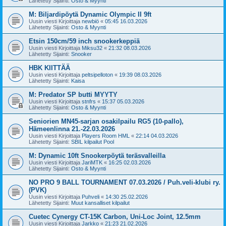
Lähetetty Sijainti:
Osto & Myynti
M: Biljardipöytä Dynamic Olympic II 9ft
Uusin viesti Kirjoittaja
newbiö
«
05:45 16.03.2026
Lähetetty Sijainti:
Osto & Myynti
Etsin 150cm/59 inch snookerkeppiä
Uusin viesti Kirjoittaja
Miksu32
«
21:32 08.03.2026
Lähetetty Sijainti:
Snooker
HBK KIITTÄÄ
Uusin viesti Kirjoittaja
peltsipelloton
«
19:39 08.03.2026
Lähetetty Sijainti:
Kaisa
M: Predator SP butti MYYTY
Uusin viesti Kirjoittaja
stnfrs
«
15:37 05.03.2026
Lähetetty Sijainti:
Osto & Myynti
Seniorien MN45-sarjan osakilpailu RG5 (10-pallo),
Hämeenlinna 21.-22.03.2026
Uusin viesti Kirjoittaja
Players Room HML
«
22:14 04.03.2026
Lähetetty Sijainti:
SBIL kilpailut Pool
M: Dynamic 10ft Snookerpöytä teräsvalleilla
Uusin viesti Kirjoittaja
JariMTK
«
16:25 02.03.2026
Lähetetty Sijainti:
Osto & Myynti
NO PRO 9 BALL TOURNAMENT 07.03.2026 / Puh.veli-klubi ry.
(PVK)
Uusin viesti Kirjoittaja
Puhveli
«
14:30 25.02.2026
Lähetetty Sijainti:
Muut kansalliset kilpailut
Cuetec Cynergy CT-15K Carbon, Uni-Loc Joint, 12.5mm
Uusin viesti Kirjoittaja
Jarkko
«
21:23 21.02.2026