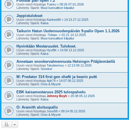
Poolbar pari open 7.2
Uusin viesti Kirjoittaja
Tuisku
«
08:26 07.01.2026
Lähetetty Sijainti:
Muut kansalliset kilpailut
Jeppistulokset
Uusin viesti Kirjoittaja
Kankee86
«
14:13 27.12.2025
Lähetetty Sijainti:
Kaisa
Taikurin Hatun Uudenvuodenpäivän 9-pallo Open 1.1.2026
Uusin viesti Kirjoittaja
-Tobias-
«
01:21 14.12.2025
Lähetetty Sijainti:
Muut kansalliset kilpailut
Hyvinkään Mestaruudet. Tulokset.
Uusin viesti Kirjoittaja
HyvBK
«
14:58 13.12.2025
Lähetetty Sijainti:
Kaisa
Annetaan snookervalmennusta Helsingin Pitäjänmäellä
Uusin viesti Kirjoittaja
Tatudeemus
«
12:13 09.12.2025
Lähetetty Sijainti:
Snooker
M: Predator 314 first gen shafti ja bearin putti
Uusin viesti Kirjoittaja
Apk74
«
14:07 08.12.2025
Lähetetty Sijainti:
Osto & Myynti
EBK kaisamestaruus 2025 tulospalvelu
Uusin viesti Kirjoittaja
Johnny Boyh
«
20:38 05.12.2025
Lähetetty Sijainti:
Kaisa
O: Aramith aloituspallo
Uusin viesti Kirjoittaja
Jussi58
«
09:14 05.12.2025
Lähetetty Sijainti:
Osto & Myynti