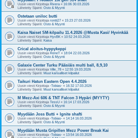
Uusin viesti Kirjoittaja
Rivera
«
16:06 30.03.2026
Lähetetty Sijainti:
Osto & Myynti
Ostetaan uniloc butti
Uusin viesti Kirjoittaja
rontti27
«
15:23 27.03.2026
Lähetetty Sijainti:
Osto & Myynti
Kaisa Naiset SM-kilpailu 11.4.2026 @Musta Kasi/ Hyvinkää
Uusin viesti Kirjoittaja
HyvBK
«
10:52 24.03.2026
Lähetetty Sijainti:
Kaisa
Crical aloitus-hyppykeppi
Uusin viesti Kirjoittaja
ReneT
«
18:04 22.03.2026
Lähetetty Sijainti:
Osto & Myynti
Galaxie Center Turku Pääsiäis multi ball, 8,9,10
Uusin viesti Kirjoittaja
Ville_78
«
12:55 19.03.2026
Lähetetty Sijainti:
Muut kansalliset kilpailut
Taikuri Hatun Eastern Open 4.4.2026
Uusin viesti Kirjoittaja
-Tobias-
«
16:32 17.03.2026
Lähetetty Sijainti:
Muut kansalliset kilpailut
M Mezz-Axi 606 & TNT Falcon 3 Hypäri (MYYTY)
Uusin viesti Kirjoittaja
TessU
«
16:14 17.03.2026
Lähetetty Sijainti:
Osto & Myynti
Myydään Joss Butti + Ignite shafti
Uusin viesti Kirjoittaja
-Tobias-
«
14:14 16.03.2026
Lähetetty Sijainti:
Osto & Myynti
Myydään Musta Gripillen Mezz Power Break Kai
Uusin viesti Kirjoittaja
-Tobias-
«
13:54 16.03.2026