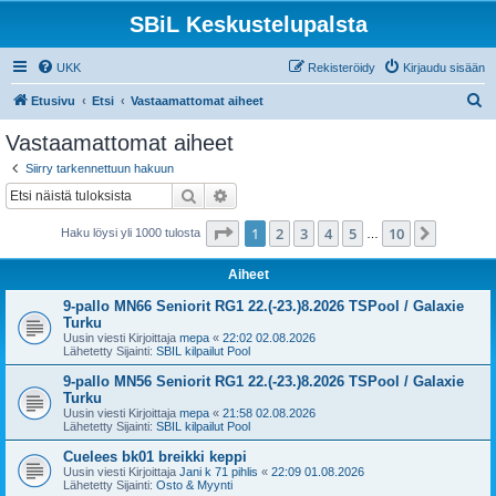
SBiL Keskustelupalsta
UKK
Rekisteröidy
Kirjaudu sisään
E
Etusivu
Etsi
Vastaamattomat aiheet
t
Vastaamattomat aiheet
s
Siirry tarkennettuun hakuun
i
Etsi
Tarkennettu haku
Sivu
1
/
10
1
2
3
4
5
10
Seuraa
Haku löysi yli 1000 tulosta
…
Aiheet
9-pallo MN66 Seniorit RG1 22.(-23.)8.2026 TSPool / Galaxie
Turku
Uusin viesti Kirjoittaja
mepa
«
22:02 02.08.2026
Lähetetty Sijainti:
SBIL kilpailut Pool
9-pallo MN56 Seniorit RG1 22.(-23.)8.2026 TSPool / Galaxie
Turku
Uusin viesti Kirjoittaja
mepa
«
21:58 02.08.2026
Lähetetty Sijainti:
SBIL kilpailut Pool
Cuelees bk01 breikki keppi
Uusin viesti Kirjoittaja
Jani k 71 pihlis
«
22:09 01.08.2026
Lähetetty Sijainti:
Osto & Myynti