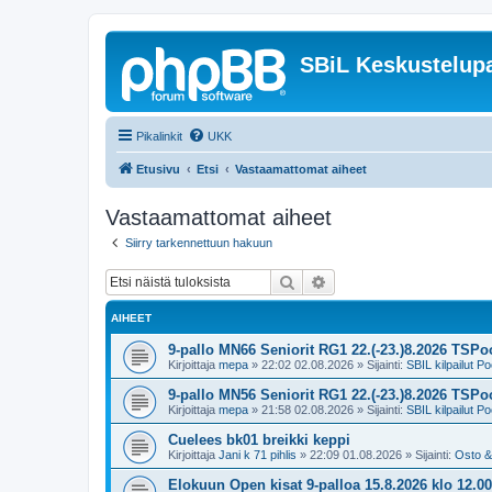
SBiL Keskustelupa
Pikalinkit
UKK
Etusivu
Etsi
Vastaamattomat aiheet
Vastaamattomat aiheet
Siirry tarkennettuun hakuun
Etsi
Tarkennettu haku
AIHEET
9-pallo MN66 Seniorit RG1 22.(-23.)8.2026 TSPoo
Kirjoittaja
mepa
»
22:02 02.08.2026
» Sijainti:
SBIL kilpailut Po
9-pallo MN56 Seniorit RG1 22.(-23.)8.2026 TSPoo
Kirjoittaja
mepa
»
21:58 02.08.2026
» Sijainti:
SBIL kilpailut Po
Cuelees bk01 breikki keppi
Kirjoittaja
Jani k 71 pihlis
»
22:09 01.08.2026
» Sijainti:
Osto &
Elokuun Open kisat 9-palloa 15.8.2026 klo 1