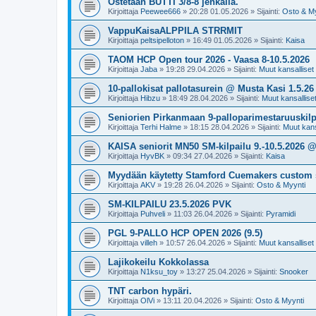
Ostetaan BUTTI 3/8-8 jenkalla.
Kirjoittaja
Peewee666
»
20:28 01.05.2026
» Sijainti:
Osto & My
VappuKaisaALPPILA STRRMIT
Kirjoittaja
peltsipelloton
»
16:49 01.05.2026
» Sijainti:
Kaisa
TAOM HCP Open tour 2026 - Vaasa 8-10.5.2026
Kirjoittaja
Jaba
»
19:28 29.04.2026
» Sijainti:
Muut kansalliset k
10-pallokisat pallotasurein @ Musta Kasi 1.5.26
Kirjoittaja
Hibzu
»
18:49 28.04.2026
» Sijainti:
Muut kansalliset 
Seniorien Pirkanmaan 9-palloparimestaruuskilpa
Kirjoittaja
Terhi Halme
»
18:15 28.04.2026
» Sijainti:
Muut kansa
KAISA seniorit MN50 SM-kilpailu 9.-10.5.2026 
Kirjoittaja
HyvBK
»
09:34 27.04.2026
» Sijainti:
Kaisa
Myydään käytetty Stamford Cuemakers custom 
Kirjoittaja
AKV
»
19:28 26.04.2026
» Sijainti:
Osto & Myynti
SM-KILPAILU 23.5.2026 PVK
Kirjoittaja
Puhveli
»
11:03 26.04.2026
» Sijainti:
Pyramidi
PGL 9-PALLO HCP OPEN 2026 (9.5)
Kirjoittaja
villeh
»
10:57 26.04.2026
» Sijainti:
Muut kansalliset k
Lajikokeilu Kokkolassa
Kirjoittaja
N1ksu_toy
»
13:27 25.04.2026
» Sijainti:
Snooker
TNT carbon hypäri.
Kirjoittaja
OlVi
»
13:11 20.04.2026
» Sijainti:
Osto & Myynti