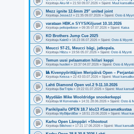
Kirjoittaja
Aku-M
»
21:50 09.07.2026
» Sijainti:
Muut kansalliset
Mezz ignite 12.6mm 29” united joint
Kirjoittaja
JesseJJ
»
21:35 09.07.2026
» Sijainti:
Osto & Myyn
varataan HBK.n SYYS/Kiljuset 10.10.2026
Kirjoittaja
peltsipelloton
»
09:35 07.07.2026
» Sijainti:
Kaisa
KO Brothers Jump Cue 2025
Kirjoittaja
Kalet0
»
16:23 06.07.2026
» Sijainti:
Osto & Myynti
Meucci 97-21, Meucci bägi, jatkopala.
Kirjoittaja
Hibzu
»
19:56 05.07.2026
» Sijainti:
Osto & Myynti
Temun uusi pelaamaton hiilari keppi
Kirjoittaja
hustleri
»
15:37 04.07.2026
» Sijainti:
Osto & Myynti
🎱 Kivenpyörittäjien Meripäivä Open – Perjantai
Kirjoittaja
Keissa
»
22:43 03.07.2026
» Sijainti:
Muut kansalliset
Lahti Diamond Open vol.2 9-11.10.2026
Kirjoittaja
BarTripla
»
19:22 01.07.2026
» Sijainti:
Muut kansalli
Myydään Mike Wooldridge snookerkeppi
Kirjoittaja
M Korvenala
»
14:31 28.06.2026
» Sijainti:
Osto & M
Parikilpailu OPEN 18.7 klo13 #Sarzamatkustaa
Kirjoittaja
MyBiljardiBar
»
18:51 23.06.2026
» Sijainti:
Muut kans
Karhu Open Lämppäri +Shootout
Kirjoittaja
Bilishost
»
17:21 17.06.2026
» Sijainti:
Muut kansallis
Karhu Open 28.8-30.8 2026 Lahti