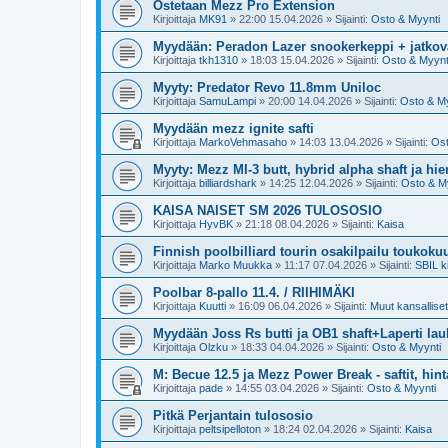
Ostetaan Mezz Pro Extension
Kirjoittaja
MK91
»
22:00 15.04.2026
» Sijainti:
Osto & Myynti
Myydään: Peradon Lazer snookerkeppi + jatkova
Kirjoittaja
tkh1310
»
18:03 15.04.2026
» Sijainti:
Osto & Myynt
Myyty: Predator Revo 11.8mm Uniloc
Kirjoittaja
SamuLampi
»
20:00 14.04.2026
» Sijainti:
Osto & My
Myydään mezz ignite safti
Kirjoittaja
MarkoVehmasaho
»
14:03 13.04.2026
» Sijainti:
Ost
Myyty: Mezz MI-3 butt, hybrid alpha shaft ja hi
Kirjoittaja
billiardshark
»
14:25 12.04.2026
» Sijainti:
Osto & M
KAISA NAISET SM 2026 TULOSOSIO
Kirjoittaja
HyvBK
»
21:18 08.04.2026
» Sijainti:
Kaisa
Finnish poolbilliard tourin osakilpailu toukoku
Kirjoittaja
Marko Muukka
»
11:17 07.04.2026
» Sijainti:
SBIL ki
Poolbar 8-pallo 11.4. / RIIHIMÄKI
Kirjoittaja
Kuutti
»
16:09 06.04.2026
» Sijainti:
Muut kansalliset 
Myydään Joss Rs butti ja OB1 shaft+Laperti la
Kirjoittaja
Olzku
»
18:33 04.04.2026
» Sijainti:
Osto & Myynti
M: Becue 12.5 ja Mezz Power Break - saftit, hint
Kirjoittaja
pade
»
14:55 03.04.2026
» Sijainti:
Osto & Myynti
Pitkä Perjantain tulososio
Kirjoittaja
peltsipelloton
»
18:24 02.04.2026
» Sijainti:
Kaisa