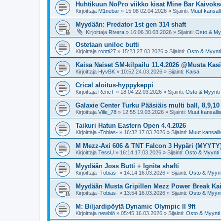
Huhtikuun NoPro viikko kisat Mine Bar Kaivoks
Kirjoittaja
M1nebar
»
15:08 02.04.2026
» Sijainti:
Muut kansalli
Myydään: Predator 1st gen 314 shaft
Kirjoittaja
Rivera
»
16:06 30.03.2026
» Sijainti:
Osto & My
Ostetaan uniloc butti
Kirjoittaja
rontti27
»
15:23 27.03.2026
» Sijainti:
Osto & Myynti
Kaisa Naiset SM-kilpailu 11.4.2026 @Musta Kasi
Kirjoittaja
HyvBK
»
10:52 24.03.2026
» Sijainti:
Kaisa
Crical aloitus-hyppykeppi
Kirjoittaja
ReneT
»
18:04 22.03.2026
» Sijainti:
Osto & Myynti
Galaxie Center Turku Pääsiäis multi ball, 8,9,10
Kirjoittaja
Ville_78
»
12:55 19.03.2026
» Sijainti:
Muut kansallise
Taikuri Hatun Eastern Open 4.4.2026
Kirjoittaja
-Tobias-
»
16:32 17.03.2026
» Sijainti:
Muut kansallis
M Mezz-Axi 606 & TNT Falcon 3 Hypäri (MYYTY
Kirjoittaja
TessU
»
16:14 17.03.2026
» Sijainti:
Osto & Myynti
Myydään Joss Butti + Ignite shafti
Kirjoittaja
-Tobias-
»
14:14 16.03.2026
» Sijainti:
Osto & Myynt
Myydään Musta Gripillen Mezz Power Break Ka
Kirjoittaja
-Tobias-
»
13:54 16.03.2026
» Sijainti:
Osto & Myynt
M: Biljardipöytä Dynamic Olympic II 9ft
Kirjoittaja
newbiö
»
05:45 16.03.2026
» Sijainti:
Osto & Myynti