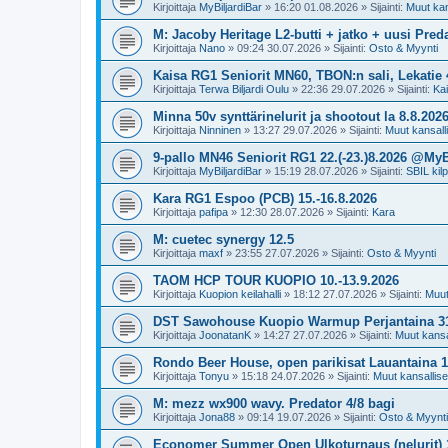
Kirjoittaja
MyBiljardiBar
»
16:20 01.08.2026
» Sijainti:
Muut kans
M: Jacoby Heritage L2-butti + jatko + uusi Preda
Kirjoittaja
Nano
»
09:24 30.07.2026
» Sijainti:
Osto & Myynti
Kaisa RG1 Seniorit MN60, TBON:n sali, Lekatie 4
Kirjoittaja
Terwa Biljardi Oulu
»
22:36 29.07.2026
» Sijainti:
Ka
Minna 50v synttärinelurit ja shootout la 8.8.202
Kirjoittaja
Ninninen
»
13:27 29.07.2026
» Sijainti:
Muut kansallis
9-pallo MN46 Seniorit RG1 22.(-23.)8.2026 @MyB
Kirjoittaja
MyBiljardiBar
»
15:19 28.07.2026
» Sijainti:
SBIL kilp
Kara RG1 Espoo (PCB) 15.-16.8.2026
Kirjoittaja
pafipa
»
12:30 28.07.2026
» Sijainti:
Kara
M: cuetec synergy 12.5
Kirjoittaja
maxf
»
23:55 27.07.2026
» Sijainti:
Osto & Myynti
TAOM HCP TOUR KUOPIO 10.-13.9.2026
Kirjoittaja
Kuopion keilahalli
»
18:12 27.07.2026
» Sijainti:
Muut 
DST Sawohouse Kuopio Warmup Perjantaina 31
Kirjoittaja
JoonatanK
»
14:27 27.07.2026
» Sijainti:
Muut kansal
Rondo Beer House, open parikisat Lauantaina 1.
Kirjoittaja
Tonyu
»
15:18 24.07.2026
» Sijainti:
Muut kansalliset
M: mezz wx900 wavy. Predator 4/8 bagi
Kirjoittaja
Jona88
»
09:14 19.07.2026
» Sijainti:
Osto & Myynti
Economer Summer Open Ulkoturnaus (nelurit) 