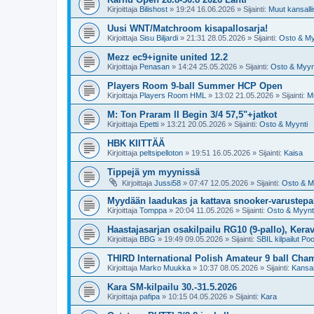
Kirjoittaja
Bilishost
»
19:24 16.06.2026
» Sijainti:
Muut kansallis
Uusi WNT/Matchroom kisapallosarja!
Kirjoittaja
Sisu Biljardi
»
21:31 28.05.2026
» Sijainti:
Osto & My
Mezz ec9+ignite united 12.2
Kirjoittaja
Penasan
»
14:24 25.05.2026
» Sijainti:
Osto & Myyn
Players Room 9-ball Summer HCP Open
Kirjoittaja
Players Room HML
»
13:02 21.05.2026
» Sijainti:
Mu
M: Ton Praram II Begin 3/4 57,5"+jatkot
Kirjoittaja
Epetti
»
13:21 20.05.2026
» Sijainti:
Osto & Myynti
HBK KIITTÄÄ
Kirjoittaja
peltsipelloton
»
19:51 16.05.2026
» Sijainti:
Kaisa
Tippejä ym myynissä
Kirjoittaja
Jussi58
»
07:47 12.05.2026
» Sijainti:
Osto & M
Myydään laadukas ja kattava snooker-varustepak
Kirjoittaja
Tomppa
»
20:04 11.05.2026
» Sijainti:
Osto & Myynt
Haastajasarjan osakilpailu RG10 (9-pallo), Kerav
Kirjoittaja
BBG
»
19:49 09.05.2026
» Sijainti:
SBIL kilpailut Poo
THIRD International Polish Amateur 9 ball Ch
Kirjoittaja
Marko Muukka
»
10:37 08.05.2026
» Sijainti:
Kansai
Kara SM-kilpailu 30.-31.5.2026
Kirjoittaja
pafipa
»
10:15 04.05.2026
» Sijainti:
Kara