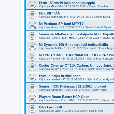
Etsin 150cm/59 inch snookerkeppiä
Kirjoittaja
Miksu32
»
21:32 08.03.2026
» Sijainti:
Snooker
HBK KIITTÄÄ
Kirjoittaja
peltsipelloton
»
19:39 08.03.2026
» Sijainti:
Kaisa
M: Predator SP butti MYYTY
Kirjoittaja
stnfrs
»
15:37 05.03.2026
» Sijainti:
Osto & Myynti
Seniorien MN45-sarjan osakilpailu RG5 (10-pall
Kirjoittaja
Players Room HML
»
22:14 04.03.2026
» Sijainti:
SB
M: Dynamic 10ft Snookerpöytä teräsvalleilla
Kirjoittaja
JariMTK
»
16:25 02.03.2026
» Sijainti:
Osto & Myynt
NO PRO 9 BALL TOURNAMENT 07.03.2026 / Puh.v
Kirjoittaja
Puhveli
»
14:30 25.02.2026
» Sijainti:
Muut kansallise
Cuetec Cynergy CT-15K Carbon, Uni-Loc Joint,
Kirjoittaja
Jarkko
»
21:23 21.02.2026
» Sijainti:
Osto & Myynti
Hyvä ja halpa breikki keppi
Kirjoittaja
hustleri
»
17:20 21.02.2026
» Sijainti:
Osto & Myynti
Seniorit RG5 Pietarsaari 21.2.2026 tulokset
Kirjoittaja
Kankee86
»
21:24 18.02.2026
» Sijainti:
Kaisa
Players Room Easter HCP Open
Kirjoittaja
Players Room HML
»
19:35 17.02.2026
» Sijainti:
Mu
Bilis Levi vk10
Kirjoittaja
pena65+
»
12:05 17.02.2026
» Sijainti:
Pool