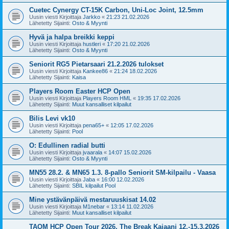
Cuetec Cynergy CT-15K Carbon, Uni-Loc Joint, 12.5mm
Uusin viesti Kirjoittaja
Jarkko
«
21:23 21.02.2026
Lähetetty Sijainti:
Osto & Myynti
Hyvä ja halpa breikki keppi
Uusin viesti Kirjoittaja
hustleri
«
17:20 21.02.2026
Lähetetty Sijainti:
Osto & Myynti
Seniorit RG5 Pietarsaari 21.2.2026 tulokset
Uusin viesti Kirjoittaja
Kankee86
«
21:24 18.02.2026
Lähetetty Sijainti:
Kaisa
Players Room Easter HCP Open
Uusin viesti Kirjoittaja
Players Room HML
«
19:35 17.02.2026
Lähetetty Sijainti:
Muut kansalliset kilpailut
Bilis Levi vk10
Uusin viesti Kirjoittaja
pena65+
«
12:05 17.02.2026
Lähetetty Sijainti:
Pool
O: Edullinen radial butti
Uusin viesti Kirjoittaja
jvaarala
«
14:07 15.02.2026
Lähetetty Sijainti:
Osto & Myynti
MN55 28.2. & MN65 1.3. 8-pallo Seniorit SM-kilpailu - Vaasa
Uusin viesti Kirjoittaja
Jaba
«
16:00 12.02.2026
Lähetetty Sijainti:
SBIL kilpailut Pool
Mine ystävänpäivä mestaruuskisat 14.02
Uusin viesti Kirjoittaja
M1nebar
«
13:14 11.02.2026
Lähetetty Sijainti:
Muut kansalliset kilpailut
TAOM HCP Open Tour 2026, The Break Kajaani 12.-15.3.2026