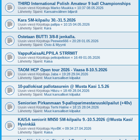
THIRD International Polish Amateur 9 ball Championships
Uusin viesti Kirjoittaja
Marko Muukka
«
10:37 08.05.2026
Lähetetty Sijainti:
Kansainvälinen biljardi
Kara SM-kilpailu 30.-31.5.2026
Uusin viesti Kirjoittaja
pafipa
«
10:15 04.05.2026
Lähetetty Sijainti:
Kara
Ostetaan BUTTI 3/8-8 jenkalla.
Uusin viesti Kirjoittaja
Peewee666
«
20:28 01.05.2026
Lähetetty Sijainti:
Osto & Myynti
VappuKaisaALPPILA STRRMIT
Uusin viesti Kirjoittaja
peltsipelloton
«
16:49 01.05.2026
Lähetetty Sijainti:
Kaisa
TAOM HCP Open tour 2026 - Vaasa 8-10.5.2026
Uusin viesti Kirjoittaja
Jaba
«
19:28 29.04.2026
Lähetetty Sijainti:
Muut kansalliset kilpailut
10-pallokisat pallotasurein @ Musta Kasi 1.5.26
Uusin viesti Kirjoittaja
Hibzu
«
18:49 28.04.2026
Lähetetty Sijainti:
Muut kansalliset kilpailut
Seniorien Pirkanmaan 9-palloparimestaruuskilpailut (+40v)
Uusin viesti Kirjoittaja
Terhi Halme
«
18:15 28.04.2026
Lähetetty Sijainti:
Muut kansalliset kilpailut
KAISA seniorit MN50 SM-kilpailu 9.-10.5.2026 @Musta Kasi/
Hyvinkää
Uusin viesti Kirjoittaja
HyvBK
«
09:34 27.04.2026
Lähetetty Sijainti:
Kaisa