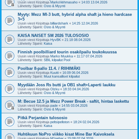
Uusin viesti Kirjoittaja
MarkoVehmasaho
«
14:03 13.04.2026
Lähetetty Sijainti:
Osto & Myynti
Myyty: Mezz MI-3 butt, hybrid alpha shaft ja hieno hardcase
3+5
Uusin viesti Kirjoittaja
billiardshark
«
14:25 12.04.2026
Lähetetty Sijainti:
Osto & Myynti
KAISA NAISET SM 2026 TULOSOSIO
Uusin viesti Kirjoittaja
HyvBK
«
21:18 08.04.2026
Lähetetty Sijainti:
Kaisa
Finnish poolbilliard tourin osakilpailu toukokuussa
Uusin viesti Kirjoittaja
Marko Muukka
«
11:17 07.04.2026
Lähetetty Sijainti:
SBIL kilpailut Pool
Poolbar 8-pallo 11.4. / RIIHIMÄKI
Uusin viesti Kirjoittaja
Kuutti
«
16:09 06.04.2026
Lähetetty Sijainti:
Muut kansalliset kilpailut
Myydään Joss Rs butti ja OB1 shaft+Laperti laukku
Uusin viesti Kirjoittaja
Olzku
«
18:33 04.04.2026
Lähetetty Sijainti:
Osto & Myynti
M: Becue 12.5 ja Mezz Power Break - saftit, hintaa laskettu
Uusin viesti Kirjoittaja
pade
«
14:55 03.04.2026
Lähetetty Sijainti:
Osto & Myynti
Pitkä Perjantain tulososio
Uusin viesti Kirjoittaja
peltsipelloton
«
18:24 02.04.2026
Lähetetty Sijainti:
Kaisa
Huhtikuun NoPro viikko kisat Mine Bar Kaivoksela
Uusin viesti Kirjoittaja
M1nebar
«
15:08 02.04.2026