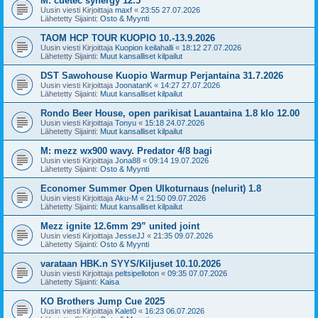
M: cuetec synergy 12.5
Uusin viesti Kirjoittaja
maxf
«
23:55 27.07.2026
Lähetetty Sijainti:
Osto & Myynti
TAOM HCP TOUR KUOPIO 10.-13.9.2026
Uusin viesti Kirjoittaja
Kuopion keilahalli
«
18:12 27.07.2026
Lähetetty Sijainti:
Muut kansalliset kilpailut
DST Sawohouse Kuopio Warmup Perjantaina 31.7.2026
Uusin viesti Kirjoittaja
JoonatanK
«
14:27 27.07.2026
Lähetetty Sijainti:
Muut kansalliset kilpailut
Rondo Beer House, open parikisat Lauantaina 1.8 klo 12.00
Uusin viesti Kirjoittaja
Tonyu
«
15:18 24.07.2026
Lähetetty Sijainti:
Muut kansalliset kilpailut
M: mezz wx900 wavy. Predator 4/8 bagi
Uusin viesti Kirjoittaja
Jona88
«
09:14 19.07.2026
Lähetetty Sijainti:
Osto & Myynti
Economer Summer Open Ulkoturnaus (nelurit) 1.8
Uusin viesti Kirjoittaja
Aku-M
«
21:50 09.07.2026
Lähetetty Sijainti:
Muut kansalliset kilpailut
Mezz ignite 12.6mm 29” united joint
Uusin viesti Kirjoittaja
JesseJJ
«
21:35 09.07.2026
Lähetetty Sijainti:
Osto & Myynti
varataan HBK.n SYYS/Kiljuset 10.10.2026
Uusin viesti Kirjoittaja
peltsipelloton
«
09:35 07.07.2026
Lähetetty Sijainti:
Kaisa
KO Brothers Jump Cue 2025
Uusin viesti Kirjoittaja
Kalet0
«
16:23 06.07.2026