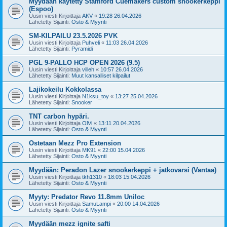
Myydään käytetty Stamford Cuemakers custom snookerkeppi
(Espoo)
Uusin viesti Kirjoittaja
AKV
«
19:28 26.04.2026
Lähetetty Sijainti:
Osto & Myynti
SM-KILPAILU 23.5.2026 PVK
Uusin viesti Kirjoittaja
Puhveli
«
11:03 26.04.2026
Lähetetty Sijainti:
Pyramidi
PGL 9-PALLO HCP OPEN 2026 (9.5)
Uusin viesti Kirjoittaja
villeh
«
10:57 26.04.2026
Lähetetty Sijainti:
Muut kansalliset kilpailut
Lajikokeilu Kokkolassa
Uusin viesti Kirjoittaja
N1ksu_toy
«
13:27 25.04.2026
Lähetetty Sijainti:
Snooker
TNT carbon hypäri.
Uusin viesti Kirjoittaja
OlVi
«
13:11 20.04.2026
Lähetetty Sijainti:
Osto & Myynti
Ostetaan Mezz Pro Extension
Uusin viesti Kirjoittaja
MK91
«
22:00 15.04.2026
Lähetetty Sijainti:
Osto & Myynti
Myydään: Peradon Lazer snookerkeppi + jatkovarsi (Vantaa)
Uusin viesti Kirjoittaja
tkh1310
«
18:03 15.04.2026
Lähetetty Sijainti:
Osto & Myynti
Myyty: Predator Revo 11.8mm Uniloc
Uusin viesti Kirjoittaja
SamuLampi
«
20:00 14.04.2026
Lähetetty Sijainti:
Osto & Myynti
Myydään mezz ignite safti