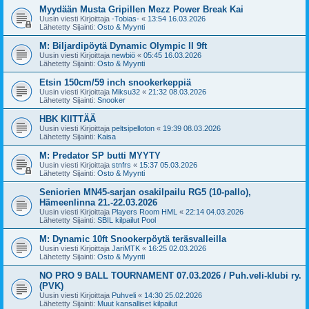
Myydään Musta Gripillen Mezz Power Break Kai
Uusin viesti Kirjoittaja
-Tobias-
«
13:54 16.03.2026
Lähetetty Sijainti:
Osto & Myynti
M: Biljardipöytä Dynamic Olympic II 9ft
Uusin viesti Kirjoittaja
newbiö
«
05:45 16.03.2026
Lähetetty Sijainti:
Osto & Myynti
Etsin 150cm/59 inch snookerkeppiä
Uusin viesti Kirjoittaja
Miksu32
«
21:32 08.03.2026
Lähetetty Sijainti:
Snooker
HBK KIITTÄÄ
Uusin viesti Kirjoittaja
peltsipelloton
«
19:39 08.03.2026
Lähetetty Sijainti:
Kaisa
M: Predator SP butti MYYTY
Uusin viesti Kirjoittaja
stnfrs
«
15:37 05.03.2026
Lähetetty Sijainti:
Osto & Myynti
Seniorien MN45-sarjan osakilpailu RG5 (10-pallo),
Hämeenlinna 21.-22.03.2026
Uusin viesti Kirjoittaja
Players Room HML
«
22:14 04.03.2026
Lähetetty Sijainti:
SBIL kilpailut Pool
M: Dynamic 10ft Snookerpöytä teräsvalleilla
Uusin viesti Kirjoittaja
JariMTK
«
16:25 02.03.2026
Lähetetty Sijainti:
Osto & Myynti
NO PRO 9 BALL TOURNAMENT 07.03.2026 / Puh.veli-klubi ry.
(PVK)
Uusin viesti Kirjoittaja
Puhveli
«
14:30 25.02.2026
Lähetetty Sijainti:
Muut kansalliset kilpailut