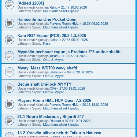
(Added 1200€)
Uusin viesti Kirjoittaja
Rahu
«
21:47 10.02.2026
Lähetetty Sijainti:
Muut kansalliset kilpailut
Hämeenlinna One Pocket Open
Uusin viesti Kirjoittaja
Players Room HML
«
18:35 06.02.2026
Lähetetty Sijainti:
Muut kansalliset kilpailut
Kara RG7 Espoo (PCB) 28.2-1.3.2026
Uusin viesti Kirjoittaja
pafipa
«
22:33 05.02.2026
Lähetetty Sijainti:
Kara
Myydään pechauer rogue ja Predator Z*3 uniloc shaftit
Uusin viesti Kirjoittaja
jarski
«
11:33 27.01.2026
Lähetetty Sijainti:
Osto & Myynti
Myyty: Mezz WD700 wavy shafti
Uusin viesti Kirjoittaja
Bilisleuka
«
09:30 20.01.2026
Lähetetty Sijainti:
Osto & Myynti
Becue shaft Uni-lock MYYTY
Uusin viesti Kirjoittaja
OlVi
«
17:06 19.01.2026
Lähetetty Sijainti:
Osto & Myynti
Players Room HML HCP Open 7.2.2026
Uusin viesti Kirjoittaja
Players Room HML
«
20:16 18.01.2026
Lähetetty Sijainti:
Muut kansalliset kilpailut
31.1 Nopro Mestaruus , Biljardi 247
Uusin viesti Kirjoittaja
Rkaiser
«
07:54 10.01.2026
Lähetetty Sijainti:
Muut kansalliset kilpailut
14.2 Ystävän päivän nelurit Taikurin Hatussa
Uusin viesti Kirjoittaja
-Tobias-
«
00:37 08.01.2026