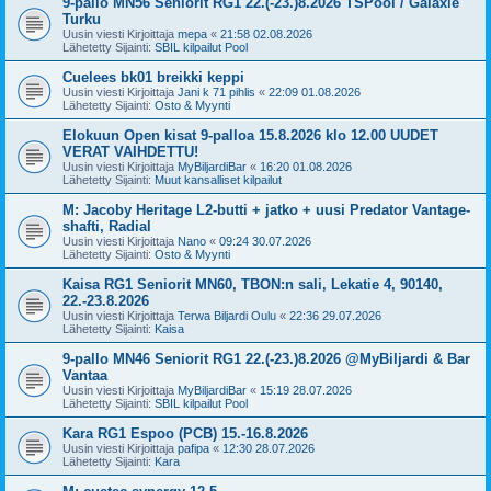
9-pallo MN56 Seniorit RG1 22.(-23.)8.2026 TSPool / Galaxie
Turku
Uusin viesti Kirjoittaja
mepa
«
21:58 02.08.2026
Lähetetty Sijainti:
SBIL kilpailut Pool
Cuelees bk01 breikki keppi
Uusin viesti Kirjoittaja
Jani k 71 pihlis
«
22:09 01.08.2026
Lähetetty Sijainti:
Osto & Myynti
Elokuun Open kisat 9-palloa 15.8.2026 klo 12.00 UUDET
VERAT VAIHDETTU!
Uusin viesti Kirjoittaja
MyBiljardiBar
«
16:20 01.08.2026
Lähetetty Sijainti:
Muut kansalliset kilpailut
M: Jacoby Heritage L2-butti + jatko + uusi Predator Vantage-
shafti, Radial
Uusin viesti Kirjoittaja
Nano
«
09:24 30.07.2026
Lähetetty Sijainti:
Osto & Myynti
Kaisa RG1 Seniorit MN60, TBON:n sali, Lekatie 4, 90140,
22.-23.8.2026
Uusin viesti Kirjoittaja
Terwa Biljardi Oulu
«
22:36 29.07.2026
Lähetetty Sijainti:
Kaisa
9-pallo MN46 Seniorit RG1 22.(-23.)8.2026 @MyBiljardi & Bar
Vantaa
Uusin viesti Kirjoittaja
MyBiljardiBar
«
15:19 28.07.2026
Lähetetty Sijainti:
SBIL kilpailut Pool
Kara RG1 Espoo (PCB) 15.-16.8.2026
Uusin viesti Kirjoittaja
pafipa
«
12:30 28.07.2026
Lähetetty Sijainti:
Kara