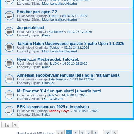
Lähetetty Sijainti:
Muut kansalliset kilpailut
Poolbar pari open 7.2
Uusin viesti Kirjoittaja
Tuisku
«
08:26 07.01.2026
Lähetetty Sijainti:
Muut kansalliset kilpailut
Jeppistulokset
Uusin viesti Kirjoittaja
Kankee86
«
14:13 27.12.2025
Lähetetty Sijainti:
Kaisa
Taikurin Hatun Uudenvuodenpäivän 9-pallo Open 1.1.2026
Uusin viesti Kirjoittaja
-Tobias-
«
01:21 14.12.2025
Lähetetty Sijainti:
Muut kansalliset kilpailut
Hyvinkään Mestaruudet. Tulokset.
Uusin viesti Kirjoittaja
HyvBK
«
14:58 13.12.2025
Lähetetty Sijainti:
Kaisa
Annetaan snookervalmennusta Helsingin Pitäjänmäellä
Uusin viesti Kirjoittaja
Tatudeemus
«
12:13 09.12.2025
Lähetetty Sijainti:
Snooker
M: Predator 314 first gen shafti ja bearin putti
Uusin viesti Kirjoittaja
Apk74
«
14:07 08.12.2025
Lähetetty Sijainti:
Osto & Myynti
EBK kaisamestaruus 2025 tulospalvelu
Uusin viesti Kirjoittaja
Johnny Boyh
«
20:38 05.12.2025
Lähetetty Sijainti:
Kaisa
Sivu
1
/
10
1
2
3
4
5
10
Seuraa
Haku löysi yli 1000 tulosta
…