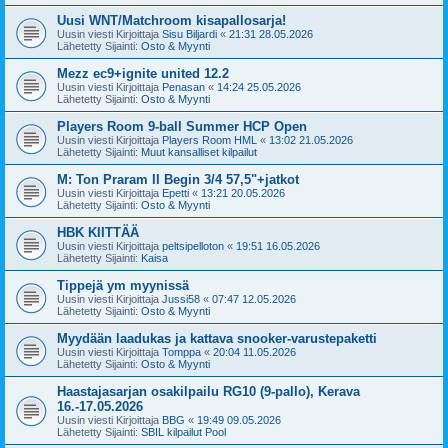
Uusi WNT/Matchroom kisapallosarja!
Uusin viesti Kirjoittaja
Sisu Biljardi
«
21:31 28.05.2026
Lähetetty Sijainti:
Osto & Myynti
Mezz ec9+ignite united 12.2
Uusin viesti Kirjoittaja
Penasan
«
14:24 25.05.2026
Lähetetty Sijainti:
Osto & Myynti
Players Room 9-ball Summer HCP Open
Uusin viesti Kirjoittaja
Players Room HML
«
13:02 21.05.2026
Lähetetty Sijainti:
Muut kansalliset kilpailut
M: Ton Praram II Begin 3/4 57,5"+jatkot
Uusin viesti Kirjoittaja
Epetti
«
13:21 20.05.2026
Lähetetty Sijainti:
Osto & Myynti
HBK KIITTÄÄ
Uusin viesti Kirjoittaja
peltsipelloton
«
19:51 16.05.2026
Lähetetty Sijainti:
Kaisa
Tippejä ym myynissä
Uusin viesti Kirjoittaja
Jussi58
«
07:47 12.05.2026
Lähetetty Sijainti:
Osto & Myynti
Myydään laadukas ja kattava snooker-varustepaketti
Uusin viesti Kirjoittaja
Tomppa
«
20:04 11.05.2026
Lähetetty Sijainti:
Osto & Myynti
Haastajasarjan osakilpailu RG10 (9-pallo), Kerava
16.-17.05.2026
Uusin viesti Kirjoittaja
BBG
«
19:49 09.05.2026
Lähetetty Sijainti:
SBIL kilpailut Pool