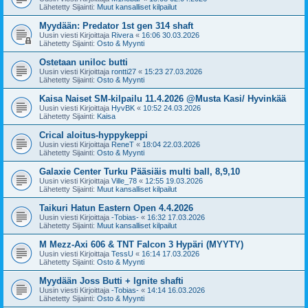
Lähetetty Sijainti:
Muut kansalliset kilpailut
Myydään: Predator 1st gen 314 shaft
Uusin viesti Kirjoittaja
Rivera
«
16:06 30.03.2026
Lähetetty Sijainti:
Osto & Myynti
Ostetaan uniloc butti
Uusin viesti Kirjoittaja
rontti27
«
15:23 27.03.2026
Lähetetty Sijainti:
Osto & Myynti
Kaisa Naiset SM-kilpailu 11.4.2026 @Musta Kasi/ Hyvinkää
Uusin viesti Kirjoittaja
HyvBK
«
10:52 24.03.2026
Lähetetty Sijainti:
Kaisa
Crical aloitus-hyppykeppi
Uusin viesti Kirjoittaja
ReneT
«
18:04 22.03.2026
Lähetetty Sijainti:
Osto & Myynti
Galaxie Center Turku Pääsiäis multi ball, 8,9,10
Uusin viesti Kirjoittaja
Ville_78
«
12:55 19.03.2026
Lähetetty Sijainti:
Muut kansalliset kilpailut
Taikuri Hatun Eastern Open 4.4.2026
Uusin viesti Kirjoittaja
-Tobias-
«
16:32 17.03.2026
Lähetetty Sijainti:
Muut kansalliset kilpailut
M Mezz-Axi 606 & TNT Falcon 3 Hypäri (MYYTY)
Uusin viesti Kirjoittaja
TessU
«
16:14 17.03.2026
Lähetetty Sijainti:
Osto & Myynti
Myydään Joss Butti + Ignite shafti
Uusin viesti Kirjoittaja
-Tobias-
«
14:14 16.03.2026
Lähetetty Sijainti:
Osto & Myynti