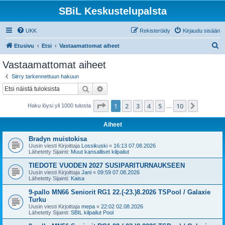
SBiL Keskustelupalsta
UKK
Rekisteröidy
Kirjaudu sisään
E
Etusivu
Etsi
Vastaamattomat aiheet
t
Vastaamattomat aiheet
s
Siirry tarkennettuun hakuun
i
Etsi
Tarkennettu haku
Sivu
1
/
10
1
2
3
4
5
10
Seuraa
Haku löysi yli 1000 tulosta
…
Aiheet
Bradyn muistokisa
Uusin viesti Kirjoittaja
Lossikuski
«
16:13 07.08.2026
Lähetetty Sijainti:
Muut kansalliset kilpailut
TIEDOTE VUODEN 2027 SUSIPARITURNAUKSEEN
Uusin viesti Kirjoittaja
Jani
«
09:59 07.08.2026
Lähetetty Sijainti:
Kaisa
9-pallo MN66 Seniorit RG1 22.(-23.)8.2026 TSPool / Galaxie
Turku
Uusin viesti Kirjoittaja
mepa
«
22:02 02.08.2026
Lähetetty Sijainti:
SBIL kilpailut Pool