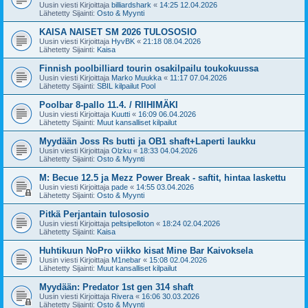
Uusin viesti Kirjoittaja
billiardshark
«
14:25 12.04.2026
Lähetetty Sijainti:
Osto & Myynti
KAISA NAISET SM 2026 TULOSOSIO
Uusin viesti Kirjoittaja
HyvBK
«
21:18 08.04.2026
Lähetetty Sijainti:
Kaisa
Finnish poolbilliard tourin osakilpailu toukokuussa
Uusin viesti Kirjoittaja
Marko Muukka
«
11:17 07.04.2026
Lähetetty Sijainti:
SBIL kilpailut Pool
Poolbar 8-pallo 11.4. / RIIHIMÄKI
Uusin viesti Kirjoittaja
Kuutti
«
16:09 06.04.2026
Lähetetty Sijainti:
Muut kansalliset kilpailut
Myydään Joss Rs butti ja OB1 shaft+Laperti laukku
Uusin viesti Kirjoittaja
Olzku
«
18:33 04.04.2026
Lähetetty Sijainti:
Osto & Myynti
M: Becue 12.5 ja Mezz Power Break - saftit, hintaa laskettu
Uusin viesti Kirjoittaja
pade
«
14:55 03.04.2026
Lähetetty Sijainti:
Osto & Myynti
Pitkä Perjantain tulososio
Uusin viesti Kirjoittaja
peltsipelloton
«
18:24 02.04.2026
Lähetetty Sijainti:
Kaisa
Huhtikuun NoPro viikko kisat Mine Bar Kaivoksela
Uusin viesti Kirjoittaja
M1nebar
«
15:08 02.04.2026
Lähetetty Sijainti:
Muut kansalliset kilpailut
Myydään: Predator 1st gen 314 shaft
Uusin viesti Kirjoittaja
Rivera
«
16:06 30.03.2026
Lähetetty Sijainti:
Osto & Myynti