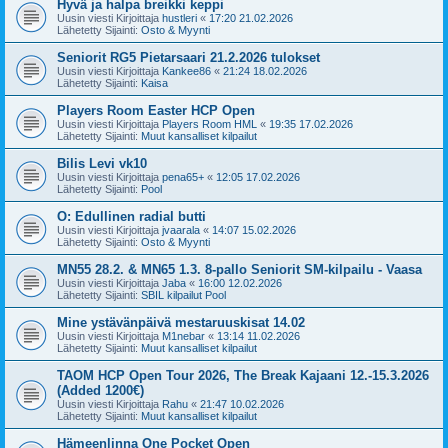
Hyvä ja halpa breikki keppi
Uusin viesti Kirjoittaja
hustleri
«
17:20 21.02.2026
Lähetetty Sijainti:
Osto & Myynti
Seniorit RG5 Pietarsaari 21.2.2026 tulokset
Uusin viesti Kirjoittaja
Kankee86
«
21:24 18.02.2026
Lähetetty Sijainti:
Kaisa
Players Room Easter HCP Open
Uusin viesti Kirjoittaja
Players Room HML
«
19:35 17.02.2026
Lähetetty Sijainti:
Muut kansalliset kilpailut
Bilis Levi vk10
Uusin viesti Kirjoittaja
pena65+
«
12:05 17.02.2026
Lähetetty Sijainti:
Pool
O: Edullinen radial butti
Uusin viesti Kirjoittaja
jvaarala
«
14:07 15.02.2026
Lähetetty Sijainti:
Osto & Myynti
MN55 28.2. & MN65 1.3. 8-pallo Seniorit SM-kilpailu - Vaasa
Uusin viesti Kirjoittaja
Jaba
«
16:00 12.02.2026
Lähetetty Sijainti:
SBIL kilpailut Pool
Mine ystävänpäivä mestaruuskisat 14.02
Uusin viesti Kirjoittaja
M1nebar
«
13:14 11.02.2026
Lähetetty Sijainti:
Muut kansalliset kilpailut
TAOM HCP Open Tour 2026, The Break Kajaani 12.-15.3.2026
(Added 1200€)
Uusin viesti Kirjoittaja
Rahu
«
21:47 10.02.2026
Lähetetty Sijainti:
Muut kansalliset kilpailut
Hämeenlinna One Pocket Open