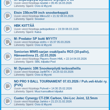
Uusin viesti Kirjoittaja
newbiö
«
05:45 16.03.2026
Lähetetty Sijainti:
Osto & Myynti
Etsin 150cm/59 inch snookerkeppiä
Uusin viesti Kirjoittaja
Miksu32
«
21:32 08.03.2026
Lähetetty Sijainti:
Snooker
HBK KIITTÄÄ
Uusin viesti Kirjoittaja
peltsipelloton
«
19:39 08.03.2026
Lähetetty Sijainti:
Kaisa
M: Predator SP butti MYYTY
Uusin viesti Kirjoittaja
stnfrs
«
15:37 05.03.2026
Lähetetty Sijainti:
Osto & Myynti
Seniorien MN45-sarjan osakilpailu RG5 (10-pallo),
Hämeenlinna 21.-22.03.2026
Uusin viesti Kirjoittaja
Players Room HML
«
22:14 04.03.2026
Lähetetty Sijainti:
SBIL kilpailut Pool
M: Dynamic 10ft Snookerpöytä teräsvalleilla
Uusin viesti Kirjoittaja
JariMTK
«
16:25 02.03.2026
Lähetetty Sijainti:
Osto & Myynti
NO PRO 9 BALL TOURNAMENT 07.03.2026 / Puh.veli-klubi ry.
(PVK)
Uusin viesti Kirjoittaja
Puhveli
«
14:30 25.02.2026
Lähetetty Sijainti:
Muut kansalliset kilpailut
Cuetec Cynergy CT-15K Carbon, Uni-Loc Joint, 12.5mm
Uusin viesti Kirjoittaja
Jarkko
«
21:23 21.02.2026
Lähetetty Sijainti:
Osto & Myynti