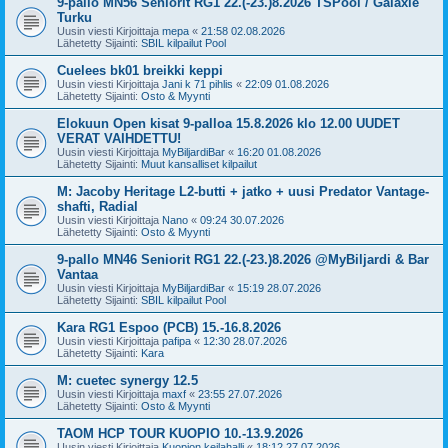
9-pallo MN56 Seniorit RG1 22.(-23.)8.2026 TSPool / Galaxie
Turku
Uusin viesti Kirjoittaja
mepa
«
21:58 02.08.2026
Lähetetty Sijainti:
SBIL kilpailut Pool
Cuelees bk01 breikki keppi
Uusin viesti Kirjoittaja
Jani k 71 pihlis
«
22:09 01.08.2026
Lähetetty Sijainti:
Osto & Myynti
Elokuun Open kisat 9-palloa 15.8.2026 klo 12.00 UUDET
VERAT VAIHDETTU!
Uusin viesti Kirjoittaja
MyBiljardiBar
«
16:20 01.08.2026
Lähetetty Sijainti:
Muut kansalliset kilpailut
M: Jacoby Heritage L2-butti + jatko + uusi Predator Vantage-
shafti, Radial
Uusin viesti Kirjoittaja
Nano
«
09:24 30.07.2026
Lähetetty Sijainti:
Osto & Myynti
9-pallo MN46 Seniorit RG1 22.(-23.)8.2026 @MyBiljardi & Bar
Vantaa
Uusin viesti Kirjoittaja
MyBiljardiBar
«
15:19 28.07.2026
Lähetetty Sijainti:
SBIL kilpailut Pool
Kara RG1 Espoo (PCB) 15.-16.8.2026
Uusin viesti Kirjoittaja
pafipa
«
12:30 28.07.2026
Lähetetty Sijainti:
Kara
M: cuetec synergy 12.5
Uusin viesti Kirjoittaja
maxf
«
23:55 27.07.2026
Lähetetty Sijainti:
Osto & Myynti
TAOM HCP TOUR KUOPIO 10.-13.9.2026
Uusin viesti Kirjoittaja
Kuopion keilahalli
«
18:12 27.07.2026