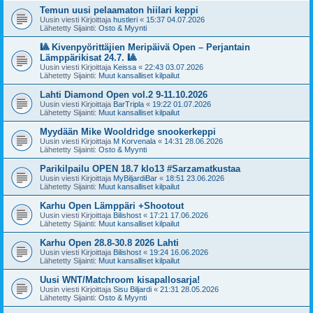
Temun uusi pelaamaton hiilari keppi
Uusin viesti Kirjoittaja
hustleri
«
15:37 04.07.2026
Lähetetty Sijainti:
Osto & Myynti
🎱 Kivenpyörittäjien Meripäivä Open – Perjantain
Lämppärikisat 24.7. 🎱
Uusin viesti Kirjoittaja
Keissa
«
22:43 03.07.2026
Lähetetty Sijainti:
Muut kansalliset kilpailut
Lahti Diamond Open vol.2 9-11.10.2026
Uusin viesti Kirjoittaja
BarTripla
«
19:22 01.07.2026
Lähetetty Sijainti:
Muut kansalliset kilpailut
Myydään Mike Wooldridge snookerkeppi
Uusin viesti Kirjoittaja
M Korvenala
«
14:31 28.06.2026
Lähetetty Sijainti:
Osto & Myynti
Parikilpailu OPEN 18.7 klo13 #Sarzamatkustaa
Uusin viesti Kirjoittaja
MyBiljardiBar
«
18:51 23.06.2026
Lähetetty Sijainti:
Muut kansalliset kilpailut
Karhu Open Lämppäri +Shootout
Uusin viesti Kirjoittaja
Bilishost
«
17:21 17.06.2026
Lähetetty Sijainti:
Muut kansalliset kilpailut
Karhu Open 28.8-30.8 2026 Lahti
Uusin viesti Kirjoittaja
Bilishost
«
19:24 16.06.2026
Lähetetty Sijainti:
Muut kansalliset kilpailut
Uusi WNT/Matchroom kisapallosarja!
Uusin viesti Kirjoittaja
Sisu Biljardi
«
21:31 28.05.2026
Lähetetty Sijainti:
Osto & Myynti