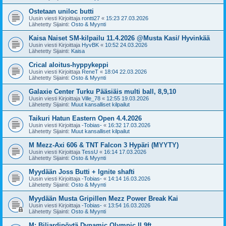
Ostetaan uniloc butti
Uusin viesti Kirjoittaja
rontti27
«
15:23 27.03.2026
Lähetetty Sijainti:
Osto & Myynti
Kaisa Naiset SM-kilpailu 11.4.2026 @Musta Kasi/ Hyvinkää
Uusin viesti Kirjoittaja
HyvBK
«
10:52 24.03.2026
Lähetetty Sijainti:
Kaisa
Crical aloitus-hyppykeppi
Uusin viesti Kirjoittaja
ReneT
«
18:04 22.03.2026
Lähetetty Sijainti:
Osto & Myynti
Galaxie Center Turku Pääsiäis multi ball, 8,9,10
Uusin viesti Kirjoittaja
Ville_78
«
12:55 19.03.2026
Lähetetty Sijainti:
Muut kansalliset kilpailut
Taikuri Hatun Eastern Open 4.4.2026
Uusin viesti Kirjoittaja
-Tobias-
«
16:32 17.03.2026
Lähetetty Sijainti:
Muut kansalliset kilpailut
M Mezz-Axi 606 & TNT Falcon 3 Hypäri (MYYTY)
Uusin viesti Kirjoittaja
TessU
«
16:14 17.03.2026
Lähetetty Sijainti:
Osto & Myynti
Myydään Joss Butti + Ignite shafti
Uusin viesti Kirjoittaja
-Tobias-
«
14:14 16.03.2026
Lähetetty Sijainti:
Osto & Myynti
Myydään Musta Gripillen Mezz Power Break Kai
Uusin viesti Kirjoittaja
-Tobias-
«
13:54 16.03.2026
Lähetetty Sijainti:
Osto & Myynti
M: Biljardipöytä Dynamic Olympic II 9ft