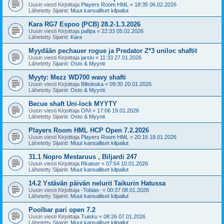
Uusin viesti Kirjoittaja
Players Room HML
«
18:35 06.02.2026
Lähetetty Sijainti:
Muut kansalliset kilpailut
Kara RG7 Espoo (PCB) 28.2-1.3.2026
Uusin viesti Kirjoittaja
pafipa
«
22:33 05.02.2026
Lähetetty Sijainti:
Kara
Myydään pechauer rogue ja Predator Z*3 uniloc shaftit
Uusin viesti Kirjoittaja
jarski
«
11:33 27.01.2026
Lähetetty Sijainti:
Osto & Myynti
Myyty: Mezz WD700 wavy shafti
Uusin viesti Kirjoittaja
Bilisleuka
«
09:30 20.01.2026
Lähetetty Sijainti:
Osto & Myynti
Becue shaft Uni-lock MYYTY
Uusin viesti Kirjoittaja
OlVi
«
17:06 19.01.2026
Lähetetty Sijainti:
Osto & Myynti
Players Room HML HCP Open 7.2.2026
Uusin viesti Kirjoittaja
Players Room HML
«
20:16 18.01.2026
Lähetetty Sijainti:
Muut kansalliset kilpailut
31.1 Nopro Mestaruus , Biljardi 247
Uusin viesti Kirjoittaja
Rkaiser
«
07:54 10.01.2026
Lähetetty Sijainti:
Muut kansalliset kilpailut
14.2 Ystävän päivän nelurit Taikurin Hatussa
Uusin viesti Kirjoittaja
-Tobias-
«
00:37 08.01.2026
Lähetetty Sijainti:
Muut kansalliset kilpailut
Poolbar pari open 7.2
Uusin viesti Kirjoittaja
Tuisku
«
08:26 07.01.2026
Lähetetty Sijainti:
Muut kansalliset kilpailut