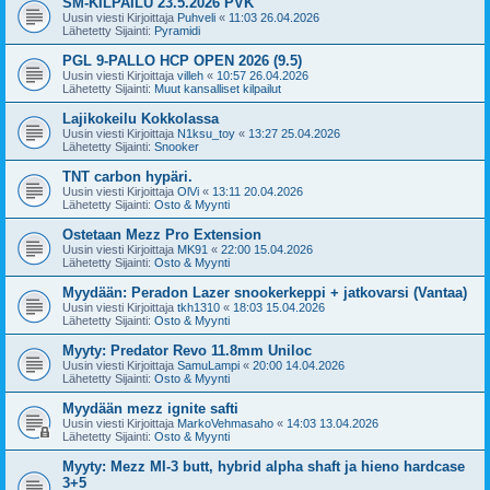
SM-KILPAILU 23.5.2026 PVK
Uusin viesti Kirjoittaja
Puhveli
«
11:03 26.04.2026
Lähetetty Sijainti:
Pyramidi
PGL 9-PALLO HCP OPEN 2026 (9.5)
Uusin viesti Kirjoittaja
villeh
«
10:57 26.04.2026
Lähetetty Sijainti:
Muut kansalliset kilpailut
Lajikokeilu Kokkolassa
Uusin viesti Kirjoittaja
N1ksu_toy
«
13:27 25.04.2026
Lähetetty Sijainti:
Snooker
TNT carbon hypäri.
Uusin viesti Kirjoittaja
OlVi
«
13:11 20.04.2026
Lähetetty Sijainti:
Osto & Myynti
Ostetaan Mezz Pro Extension
Uusin viesti Kirjoittaja
MK91
«
22:00 15.04.2026
Lähetetty Sijainti:
Osto & Myynti
Myydään: Peradon Lazer snookerkeppi + jatkovarsi (Vantaa)
Uusin viesti Kirjoittaja
tkh1310
«
18:03 15.04.2026
Lähetetty Sijainti:
Osto & Myynti
Myyty: Predator Revo 11.8mm Uniloc
Uusin viesti Kirjoittaja
SamuLampi
«
20:00 14.04.2026
Lähetetty Sijainti:
Osto & Myynti
Myydään mezz ignite safti
Uusin viesti Kirjoittaja
MarkoVehmasaho
«
14:03 13.04.2026
Lähetetty Sijainti:
Osto & Myynti
Myyty: Mezz MI-3 butt, hybrid alpha shaft ja hieno hardcase
3+5