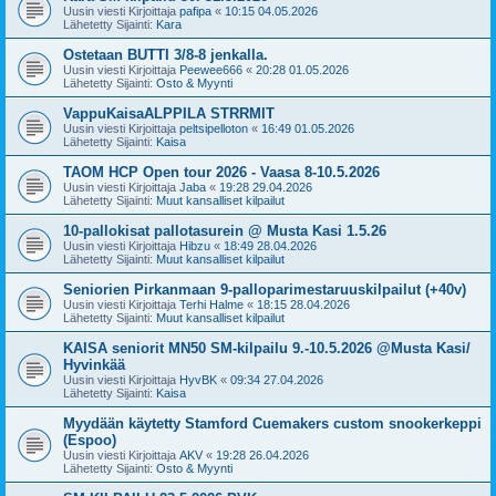
Uusin viesti Kirjoittaja
pafipa
«
10:15 04.05.2026
Lähetetty Sijainti:
Kara
Ostetaan BUTTI 3/8-8 jenkalla.
Uusin viesti Kirjoittaja
Peewee666
«
20:28 01.05.2026
Lähetetty Sijainti:
Osto & Myynti
VappuKaisaALPPILA STRRMIT
Uusin viesti Kirjoittaja
peltsipelloton
«
16:49 01.05.2026
Lähetetty Sijainti:
Kaisa
TAOM HCP Open tour 2026 - Vaasa 8-10.5.2026
Uusin viesti Kirjoittaja
Jaba
«
19:28 29.04.2026
Lähetetty Sijainti:
Muut kansalliset kilpailut
10-pallokisat pallotasurein @ Musta Kasi 1.5.26
Uusin viesti Kirjoittaja
Hibzu
«
18:49 28.04.2026
Lähetetty Sijainti:
Muut kansalliset kilpailut
Seniorien Pirkanmaan 9-palloparimestaruuskilpailut (+40v)
Uusin viesti Kirjoittaja
Terhi Halme
«
18:15 28.04.2026
Lähetetty Sijainti:
Muut kansalliset kilpailut
KAISA seniorit MN50 SM-kilpailu 9.-10.5.2026 @Musta Kasi/
Hyvinkää
Uusin viesti Kirjoittaja
HyvBK
«
09:34 27.04.2026
Lähetetty Sijainti:
Kaisa
Myydään käytetty Stamford Cuemakers custom snookerkeppi
(Espoo)
Uusin viesti Kirjoittaja
AKV
«
19:28 26.04.2026
Lähetetty Sijainti:
Osto & Myynti