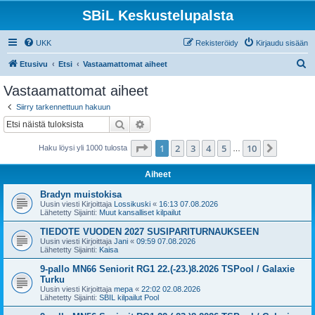
SBiL Keskustelupalsta
UKK
Rekisteröidy
Kirjaudu sisään
E
Etusivu
Etsi
Vastaamattomat aiheet
t
Vastaamattomat aiheet
s
Siirry tarkennettuun hakuun
i
Etsi
Tarkennettu haku
Sivu
1
/
10
1
2
3
4
5
10
Seuraa
Haku löysi yli 1000 tulosta
…
Aiheet
Bradyn muistokisa
Uusin viesti Kirjoittaja
Lossikuski
«
16:13 07.08.2026
Lähetetty Sijainti:
Muut kansalliset kilpailut
TIEDOTE VUODEN 2027 SUSIPARITURNAUKSEEN
Uusin viesti Kirjoittaja
Jani
«
09:59 07.08.2026
Lähetetty Sijainti:
Kaisa
9-pallo MN66 Seniorit RG1 22.(-23.)8.2026 TSPool / Galaxie
Turku
Uusin viesti Kirjoittaja
mepa
«
22:02 02.08.2026
Lähetetty Sijainti:
SBIL kilpailut Pool