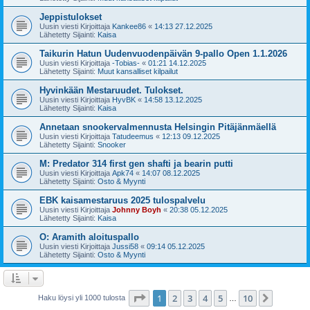
Jeppistulokset
Uusin viesti Kirjoittaja
Kankee86
«
14:13 27.12.2025
Lähetetty Sijainti:
Kaisa
Taikurin Hatun Uudenvuodenpäivän 9-pallo Open 1.1.2026
Uusin viesti Kirjoittaja
-Tobias-
«
01:21 14.12.2025
Lähetetty Sijainti:
Muut kansalliset kilpailut
Hyvinkään Mestaruudet. Tulokset.
Uusin viesti Kirjoittaja
HyvBK
«
14:58 13.12.2025
Lähetetty Sijainti:
Kaisa
Annetaan snookervalmennusta Helsingin Pitäjänmäellä
Uusin viesti Kirjoittaja
Tatudeemus
«
12:13 09.12.2025
Lähetetty Sijainti:
Snooker
M: Predator 314 first gen shafti ja bearin putti
Uusin viesti Kirjoittaja
Apk74
«
14:07 08.12.2025
Lähetetty Sijainti:
Osto & Myynti
EBK kaisamestaruus 2025 tulospalvelu
Uusin viesti Kirjoittaja
Johnny Boyh
«
20:38 05.12.2025
Lähetetty Sijainti:
Kaisa
O: Aramith aloituspallo
Uusin viesti Kirjoittaja
Jussi58
«
09:14 05.12.2025
Lähetetty Sijainti:
Osto & Myynti
Sivu
1
/
10
1
2
3
4
5
10
Seuraa
Haku löysi yli 1000 tulosta
…