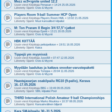
Mezz ec9+ignite united 12.2
Uusin viesti Kirjoittaja
Penasan
«
14:24 25.05.2026
Lähetetty Sijainti:
Osto & Myynti
Players Room 9-ball Summer HCP Open
Uusin viesti Kirjoittaja
Players Room HML
«
13:02 21.05.2026
Lähetetty Sijainti:
Muut kansalliset kilpailut
M: Ton Praram II Begin 3/4 57,5"+jatkot
Uusin viesti Kirjoittaja
Epetti
«
13:21 20.05.2026
Lähetetty Sijainti:
Osto & Myynti
HBK KIITTÄÄ
Uusin viesti Kirjoittaja
peltsipelloton
«
19:51 16.05.2026
Lähetetty Sijainti:
Kaisa
Tippejä ym myynissä
Uusin viesti Kirjoittaja
Jussi58
«
07:47 12.05.2026
Lähetetty Sijainti:
Osto & Myynti
Myydään laadukas ja kattava snooker-varustepaketti
Uusin viesti Kirjoittaja
Tomppa
«
20:04 11.05.2026
Lähetetty Sijainti:
Osto & Myynti
Haastajasarjan osakilpailu RG10 (9-pallo), Kerava
16.-17.05.2026
Uusin viesti Kirjoittaja
BBG
«
19:49 09.05.2026
Lähetetty Sijainti:
SBIL kilpailut Pool
THIRD International Polish Amateur 9 ball Championships
Uusin viesti Kirjoittaja
Marko Muukka
«
10:37 08.05.2026
Lähetetty Sijainti:
Kansainvälinen biljardi
Kara SM-kilpailu 30.-31.5.2026