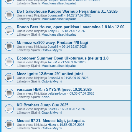
Lähetetty Sijainti:
Muut kansalliset kilpailut
DST Sawohouse Kuopio Warmup Perjantaina 31.7.2026
Uusin viesti Kirjoittaja
JoonatanK
«
14:27 27.07.2026
Lähetetty Sijainti:
Muut kansalliset kilpailut
Rondo Beer House, open parikisat Lauantaina 1.8 klo 12.00
Uusin viesti Kirjoittaja
Tonyu
«
15:18 24.07.2026
Lähetetty Sijainti:
Muut kansalliset kilpailut
M: mezz wx900 wavy. Predator 4/8 bagi
Uusin viesti Kirjoittaja
Jona88
«
09:14 19.07.2026
Lähetetty Sijainti:
Osto & Myynti
Economer Summer Open Ulkoturnaus (nelurit) 1.8
Uusin viesti Kirjoittaja
Aku-M
«
21:50 09.07.2026
Lähetetty Sijainti:
Muut kansalliset kilpailut
Mezz ignite 12.6mm 29” united joint
Uusin viesti Kirjoittaja
JesseJJ
«
21:35 09.07.2026
Lähetetty Sijainti:
Osto & Myynti
varataan HBK.n SYYS/Kiljuset 10.10.2026
Uusin viesti Kirjoittaja
peltsipelloton
«
09:35 07.07.2026
Lähetetty Sijainti:
Kaisa
KO Brothers Jump Cue 2025
Uusin viesti Kirjoittaja
Kalet0
«
16:23 06.07.2026
Lähetetty Sijainti:
Osto & Myynti
Meucci 97-21, Meucci bägi, jatkopala.
Uusin viesti Kirjoittaja
Hibzu
«
19:56 05.07.2026
Lähetetty Sijainti:
Osto & Myynti