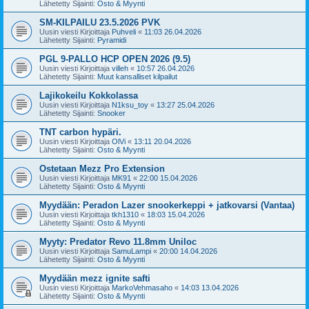
Lähetetty Sijainti:
Osto & Myynti
SM-KILPAILU 23.5.2026 PVK
Uusin viesti Kirjoittaja
Puhveli
«
11:03 26.04.2026
Lähetetty Sijainti:
Pyramidi
PGL 9-PALLO HCP OPEN 2026 (9.5)
Uusin viesti Kirjoittaja
villeh
«
10:57 26.04.2026
Lähetetty Sijainti:
Muut kansalliset kilpailut
Lajikokeilu Kokkolassa
Uusin viesti Kirjoittaja
N1ksu_toy
«
13:27 25.04.2026
Lähetetty Sijainti:
Snooker
TNT carbon hypäri.
Uusin viesti Kirjoittaja
OlVi
«
13:11 20.04.2026
Lähetetty Sijainti:
Osto & Myynti
Ostetaan Mezz Pro Extension
Uusin viesti Kirjoittaja
MK91
«
22:00 15.04.2026
Lähetetty Sijainti:
Osto & Myynti
Myydään: Peradon Lazer snookerkeppi + jatkovarsi (Vantaa)
Uusin viesti Kirjoittaja
tkh1310
«
18:03 15.04.2026
Lähetetty Sijainti:
Osto & Myynti
Myyty: Predator Revo 11.8mm Uniloc
Uusin viesti Kirjoittaja
SamuLampi
«
20:00 14.04.2026
Lähetetty Sijainti:
Osto & Myynti
Myydään mezz ignite safti
Uusin viesti Kirjoittaja
MarkoVehmasaho
«
14:03 13.04.2026
Lähetetty Sijainti:
Osto & Myynti