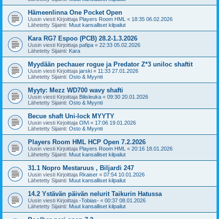
Hämeenlinna One Pocket Open
Uusin viesti Kirjoittaja
Players Room HML
«
18:35 06.02.2026
Lähetetty Sijainti:
Muut kansalliset kilpailut
Kara RG7 Espoo (PCB) 28.2-1.3.2026
Uusin viesti Kirjoittaja
pafipa
«
22:33 05.02.2026
Lähetetty Sijainti:
Kara
Myydään pechauer rogue ja Predator Z*3 uniloc shaftit
Uusin viesti Kirjoittaja
jarski
«
11:33 27.01.2026
Lähetetty Sijainti:
Osto & Myynti
Myyty: Mezz WD700 wavy shafti
Uusin viesti Kirjoittaja
Bilisleuka
«
09:30 20.01.2026
Lähetetty Sijainti:
Osto & Myynti
Becue shaft Uni-lock MYYTY
Uusin viesti Kirjoittaja
OlVi
«
17:06 19.01.2026
Lähetetty Sijainti:
Osto & Myynti
Players Room HML HCP Open 7.2.2026
Uusin viesti Kirjoittaja
Players Room HML
«
20:16 18.01.2026
Lähetetty Sijainti:
Muut kansalliset kilpailut
31.1 Nopro Mestaruus , Biljardi 247
Uusin viesti Kirjoittaja
Rkaiser
«
07:54 10.01.2026
Lähetetty Sijainti:
Muut kansalliset kilpailut
14.2 Ystävän päivän nelurit Taikurin Hatussa
Uusin viesti Kirjoittaja
-Tobias-
«
00:37 08.01.2026
Lähetetty Sijainti:
Muut kansalliset kilpailut