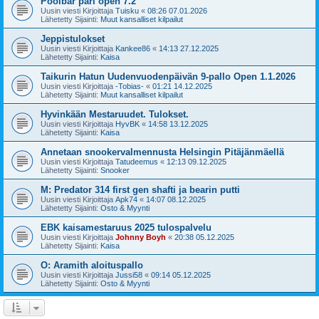
Poolbar pari open 7.2
Uusin viesti Kirjoittaja
Tuisku
«
08:26 07.01.2026
Lähetetty Sijainti:
Muut kansalliset kilpailut
Jeppistulokset
Uusin viesti Kirjoittaja
Kankee86
«
14:13 27.12.2025
Lähetetty Sijainti:
Kaisa
Taikurin Hatun Uudenvuodenpäivän 9-pallo Open 1.1.2026
Uusin viesti Kirjoittaja
-Tobias-
«
01:21 14.12.2025
Lähetetty Sijainti:
Muut kansalliset kilpailut
Hyvinkään Mestaruudet. Tulokset.
Uusin viesti Kirjoittaja
HyvBK
«
14:58 13.12.2025
Lähetetty Sijainti:
Kaisa
Annetaan snookervalmennusta Helsingin Pitäjänmäellä
Uusin viesti Kirjoittaja
Tatudeemus
«
12:13 09.12.2025
Lähetetty Sijainti:
Snooker
M: Predator 314 first gen shafti ja bearin putti
Uusin viesti Kirjoittaja
Apk74
«
14:07 08.12.2025
Lähetetty Sijainti:
Osto & Myynti
EBK kaisamestaruus 2025 tulospalvelu
Uusin viesti Kirjoittaja
Johnny Boyh
«
20:38 05.12.2025
Lähetetty Sijainti:
Kaisa
O: Aramith aloituspallo
Uusin viesti Kirjoittaja
Jussi58
«
09:14 05.12.2025
Lähetetty Sijainti:
Osto & Myynti