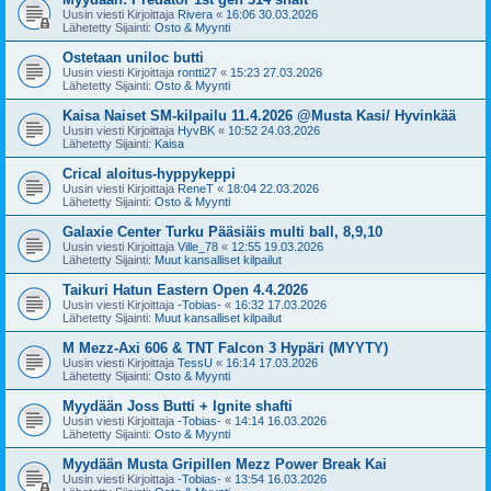
Uusin viesti Kirjoittaja
Rivera
«
16:06 30.03.2026
Lähetetty Sijainti:
Osto & Myynti
Ostetaan uniloc butti
Uusin viesti Kirjoittaja
rontti27
«
15:23 27.03.2026
Lähetetty Sijainti:
Osto & Myynti
Kaisa Naiset SM-kilpailu 11.4.2026 @Musta Kasi/ Hyvinkää
Uusin viesti Kirjoittaja
HyvBK
«
10:52 24.03.2026
Lähetetty Sijainti:
Kaisa
Crical aloitus-hyppykeppi
Uusin viesti Kirjoittaja
ReneT
«
18:04 22.03.2026
Lähetetty Sijainti:
Osto & Myynti
Galaxie Center Turku Pääsiäis multi ball, 8,9,10
Uusin viesti Kirjoittaja
Ville_78
«
12:55 19.03.2026
Lähetetty Sijainti:
Muut kansalliset kilpailut
Taikuri Hatun Eastern Open 4.4.2026
Uusin viesti Kirjoittaja
-Tobias-
«
16:32 17.03.2026
Lähetetty Sijainti:
Muut kansalliset kilpailut
M Mezz-Axi 606 & TNT Falcon 3 Hypäri (MYYTY)
Uusin viesti Kirjoittaja
TessU
«
16:14 17.03.2026
Lähetetty Sijainti:
Osto & Myynti
Myydään Joss Butti + Ignite shafti
Uusin viesti Kirjoittaja
-Tobias-
«
14:14 16.03.2026
Lähetetty Sijainti:
Osto & Myynti
Myydään Musta Gripillen Mezz Power Break Kai
Uusin viesti Kirjoittaja
-Tobias-
«
13:54 16.03.2026