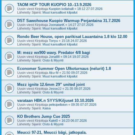
TAOM HCP TOUR KUOPIO 10.-13.9.2026
Uusin viesti Kirjoittaja
Kuopion keilahalli
«
18:12 27.07.2026
Lähetetty Sijainti:
Muut kansalliset kilpailut
DST Sawohouse Kuopio Warmup Perjantaina 31.7.2026
Uusin viesti Kirjoittaja
JoonatanK
«
14:27 27.07.2026
Lähetetty Sijainti:
Muut kansalliset kilpailut
Rondo Beer House, open parikisat Lauantaina 1.8 klo 12.00
Uusin viesti Kirjoittaja
Tonyu
«
15:18 24.07.2026
Lähetetty Sijainti:
Muut kansalliset kilpailut
M: mezz wx900 wavy. Predator 4/8 bagi
Uusin viesti Kirjoittaja
Jona88
«
09:14 19.07.2026
Lähetetty Sijainti:
Osto & Myynti
Economer Summer Open Ulkoturnaus (nelurit) 1.8
Uusin viesti Kirjoittaja
Aku-M
«
21:50 09.07.2026
Lähetetty Sijainti:
Muut kansalliset kilpailut
Mezz ignite 12.6mm 29” united joint
Uusin viesti Kirjoittaja
JesseJJ
«
21:35 09.07.2026
Lähetetty Sijainti:
Osto & Myynti
varataan HBK.n SYYS/Kiljuset 10.10.2026
Uusin viesti Kirjoittaja
peltsipelloton
«
09:35 07.07.2026
Lähetetty Sijainti:
Kaisa
KO Brothers Jump Cue 2025
Uusin viesti Kirjoittaja
Kalet0
«
16:23 06.07.2026
Lähetetty Sijainti:
Osto & Myynti
Meucci 97-21, Meucci bägi, jatkopala.