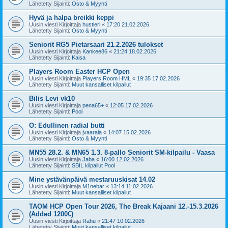
Lähetetty Sijainti:
Osto & Myynti
Hyvä ja halpa breikki keppi
Uusin viesti Kirjoittaja
hustleri
«
17:20 21.02.2026
Lähetetty Sijainti:
Osto & Myynti
Seniorit RG5 Pietarsaari 21.2.2026 tulokset
Uusin viesti Kirjoittaja
Kankee86
«
21:24 18.02.2026
Lähetetty Sijainti:
Kaisa
Players Room Easter HCP Open
Uusin viesti Kirjoittaja
Players Room HML
«
19:35 17.02.2026
Lähetetty Sijainti:
Muut kansalliset kilpailut
Bilis Levi vk10
Uusin viesti Kirjoittaja
pena65+
«
12:05 17.02.2026
Lähetetty Sijainti:
Pool
O: Edullinen radial butti
Uusin viesti Kirjoittaja
jvaarala
«
14:07 15.02.2026
Lähetetty Sijainti:
Osto & Myynti
MN55 28.2. & MN65 1.3. 8-pallo Seniorit SM-kilpailu - Vaasa
Uusin viesti Kirjoittaja
Jaba
«
16:00 12.02.2026
Lähetetty Sijainti:
SBIL kilpailut Pool
Mine ystävänpäivä mestaruuskisat 14.02
Uusin viesti Kirjoittaja
M1nebar
«
13:14 11.02.2026
Lähetetty Sijainti:
Muut kansalliset kilpailut
TAOM HCP Open Tour 2026, The Break Kajaani 12.-15.3.2026
(Added 1200€)
Uusin viesti Kirjoittaja
Rahu
«
21:47 10.02.2026
Lähetetty Sijainti:
Muut kansalliset kilpailut