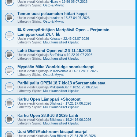
Uusin viesti Kirjoittaja
Hibzu
«
19:56 05.07.2026
Lähetetty Sijainti:
Osto & Myynti
Temun uusi pelaamaton hiilari keppi
Uusin viesti Kirjoittaja
hustleri
«
15:37 04.07.2026
Lähetetty Sijainti:
Osto & Myynti
🎱 Kivenpyörittäjien Meripäivä Open – Perjantain
Lämppärikisat 24.7. 🎱
Uusin viesti Kirjoittaja
Keissa
«
22:43 03.07.2026
Lähetetty Sijainti:
Muut kansalliset kilpailut
Lahti Diamond Open vol.2 9-11.10.2026
Uusin viesti Kirjoittaja
BarTripla
«
19:22 01.07.2026
Lähetetty Sijainti:
Muut kansalliset kilpailut
Myydään Mike Wooldridge snookerkeppi
Uusin viesti Kirjoittaja
M Korvenala
«
14:31 28.06.2026
Lähetetty Sijainti:
Osto & Myynti
Parikilpailu OPEN 18.7 klo13 #Sarzamatkustaa
Uusin viesti Kirjoittaja
MyBiljardiBar
«
18:51 23.06.2026
Lähetetty Sijainti:
Muut kansalliset kilpailut
Karhu Open Lämppäri +Shootout
Uusin viesti Kirjoittaja
Bilishost
«
17:21 17.06.2026
Lähetetty Sijainti:
Muut kansalliset kilpailut
Karhu Open 28.8-30.8 2026 Lahti
Uusin viesti Kirjoittaja
Bilishost
«
19:24 16.06.2026
Lähetetty Sijainti:
Muut kansalliset kilpailut
Uusi WNT/Matchroom kisapallosarja!
Uusin viesti Kirjoittaja
Sisu Biljardi
«
21:31 28.05.2026