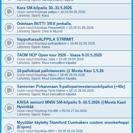
Kara SM-kilpailu 30.-31.5.2026
Uusin viesti Kirjoittaja
pafipa
«
10:15 04.05.2026
Lähetetty Sijainti:
Kara
Ostetaan BUTTI 3/8-8 jenkalla.
Uusin viesti Kirjoittaja
Peewee666
«
20:28 01.05.2026
Lähetetty Sijainti:
Osto & Myynti
VappuKaisaALPPILA STRRMIT
Uusin viesti Kirjoittaja
peltsipelloton
«
16:49 01.05.2026
Lähetetty Sijainti:
Kaisa
TAOM HCP Open tour 2026 - Vaasa 8-10.5.2026
Uusin viesti Kirjoittaja
Jaba
«
19:28 29.04.2026
Lähetetty Sijainti:
Muut kansalliset kilpailut
10-pallokisat pallotasurein @ Musta Kasi 1.5.26
Uusin viesti Kirjoittaja
Hibzu
«
18:49 28.04.2026
Lähetetty Sijainti:
Muut kansalliset kilpailut
Seniorien Pirkanmaan 9-palloparimestaruuskilpailut (+40v)
Uusin viesti Kirjoittaja
Terhi Halme
«
18:15 28.04.2026
Lähetetty Sijainti:
Muut kansalliset kilpailut
KAISA seniorit MN50 SM-kilpailu 9.-10.5.2026 @Musta Kasi/
Hyvinkää
Uusin viesti Kirjoittaja
HyvBK
«
09:34 27.04.2026
Lähetetty Sijainti:
Kaisa
Myydään käytetty Stamford Cuemakers custom snookerkeppi
(Espoo)
Uusin viesti Kirjoittaja
AKV
«
19:28 26.04.2026