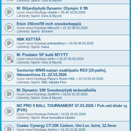
Lähetetty Sijainti:
Osto & Myynti
M: Biljardipöytä Dynamic Olympic II 9ft
Uusin viesti Kirjoittaja
newbiö
«
05:45 16.03.2026
Lähetetty Sijainti:
Osto & Myynti
Etsin 150cm/59 inch snookerkeppiä
Uusin viesti Kirjoittaja
Miksu32
«
21:32 08.03.2026
Lähetetty Sijainti:
Snooker
HBK KIITTÄÄ
Uusin viesti Kirjoittaja
peltsipelloton
«
19:39 08.03.2026
Lähetetty Sijainti:
Kaisa
M: Predator SP butti MYYTY
Uusin viesti Kirjoittaja
stnfrs
«
15:37 05.03.2026
Lähetetty Sijainti:
Osto & Myynti
Seniorien MN45-sarjan osakilpailu RG5 (10-pallo),
Hämeenlinna 21.-22.03.2026
Uusin viesti Kirjoittaja
Players Room HML
«
22:14 04.03.2026
Lähetetty Sijainti:
SBIL kilpailut Pool
M: Dynamic 10ft Snookerpöytä teräsvalleilla
Uusin viesti Kirjoittaja
JariMTK
«
16:25 02.03.2026
Lähetetty Sijainti:
Osto & Myynti
NO PRO 9 BALL TOURNAMENT 07.03.2026 / Puh.veli-klubi ry.
(PVK)
Uusin viesti Kirjoittaja
Puhveli
«
14:30 25.02.2026
Lähetetty Sijainti:
Muut kansalliset kilpailut
Cuetec Cynergy CT-15K Carbon, Uni-Loc Joint, 12.5mm
Uusin viesti Kirjoittaja
Jarkko
«
21:23 21.02.2026