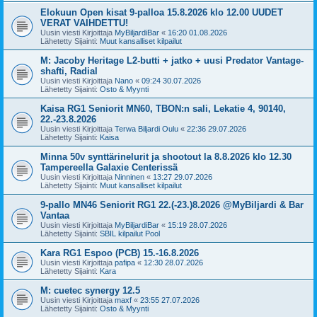
Elokuun Open kisat 9-palloa 15.8.2026 klo 12.00 UUDET
VERAT VAIHDETTU!
Uusin viesti Kirjoittaja
MyBiljardiBar
«
16:20 01.08.2026
Lähetetty Sijainti:
Muut kansalliset kilpailut
M: Jacoby Heritage L2-butti + jatko + uusi Predator Vantage-
shafti, Radial
Uusin viesti Kirjoittaja
Nano
«
09:24 30.07.2026
Lähetetty Sijainti:
Osto & Myynti
Kaisa RG1 Seniorit MN60, TBON:n sali, Lekatie 4, 90140,
22.-23.8.2026
Uusin viesti Kirjoittaja
Terwa Biljardi Oulu
«
22:36 29.07.2026
Lähetetty Sijainti:
Kaisa
Minna 50v synttärinelurit ja shootout la 8.8.2026 klo 12.30
Tampereella Galaxie Centerissä
Uusin viesti Kirjoittaja
Ninninen
«
13:27 29.07.2026
Lähetetty Sijainti:
Muut kansalliset kilpailut
9-pallo MN46 Seniorit RG1 22.(-23.)8.2026 @MyBiljardi & Bar
Vantaa
Uusin viesti Kirjoittaja
MyBiljardiBar
«
15:19 28.07.2026
Lähetetty Sijainti:
SBIL kilpailut Pool
Kara RG1 Espoo (PCB) 15.-16.8.2026
Uusin viesti Kirjoittaja
pafipa
«
12:30 28.07.2026
Lähetetty Sijainti:
Kara
M: cuetec synergy 12.5
Uusin viesti Kirjoittaja
maxf
«
23:55 27.07.2026
Lähetetty Sijainti:
Osto & Myynti