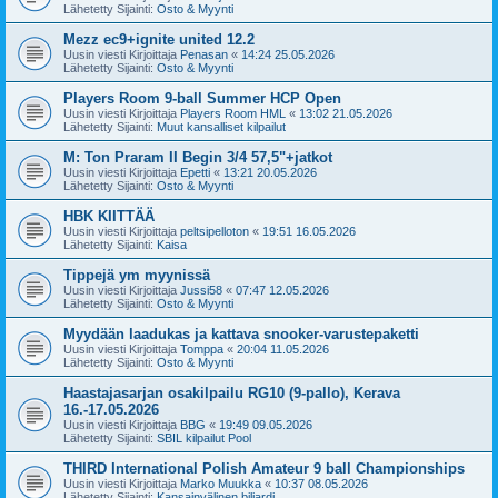
Lähetetty Sijainti:
Osto & Myynti
Mezz ec9+ignite united 12.2
Uusin viesti Kirjoittaja
Penasan
«
14:24 25.05.2026
Lähetetty Sijainti:
Osto & Myynti
Players Room 9-ball Summer HCP Open
Uusin viesti Kirjoittaja
Players Room HML
«
13:02 21.05.2026
Lähetetty Sijainti:
Muut kansalliset kilpailut
M: Ton Praram II Begin 3/4 57,5"+jatkot
Uusin viesti Kirjoittaja
Epetti
«
13:21 20.05.2026
Lähetetty Sijainti:
Osto & Myynti
HBK KIITTÄÄ
Uusin viesti Kirjoittaja
peltsipelloton
«
19:51 16.05.2026
Lähetetty Sijainti:
Kaisa
Tippejä ym myynissä
Uusin viesti Kirjoittaja
Jussi58
«
07:47 12.05.2026
Lähetetty Sijainti:
Osto & Myynti
Myydään laadukas ja kattava snooker-varustepaketti
Uusin viesti Kirjoittaja
Tomppa
«
20:04 11.05.2026
Lähetetty Sijainti:
Osto & Myynti
Haastajasarjan osakilpailu RG10 (9-pallo), Kerava
16.-17.05.2026
Uusin viesti Kirjoittaja
BBG
«
19:49 09.05.2026
Lähetetty Sijainti:
SBIL kilpailut Pool
THIRD International Polish Amateur 9 ball Championships
Uusin viesti Kirjoittaja
Marko Muukka
«
10:37 08.05.2026
Lähetetty Sijainti:
Kansainvälinen biljardi