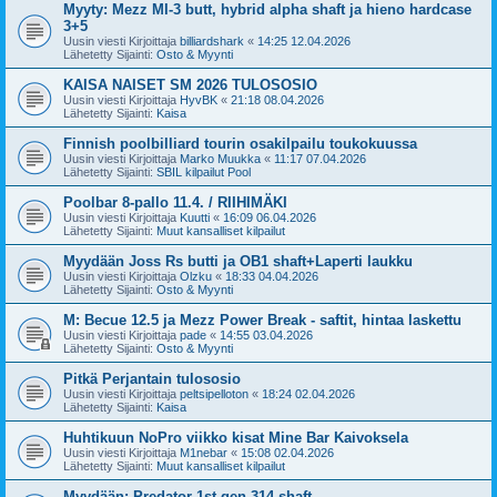
Myyty: Mezz MI-3 butt, hybrid alpha shaft ja hieno hardcase
3+5
Uusin viesti Kirjoittaja
billiardshark
«
14:25 12.04.2026
Lähetetty Sijainti:
Osto & Myynti
KAISA NAISET SM 2026 TULOSOSIO
Uusin viesti Kirjoittaja
HyvBK
«
21:18 08.04.2026
Lähetetty Sijainti:
Kaisa
Finnish poolbilliard tourin osakilpailu toukokuussa
Uusin viesti Kirjoittaja
Marko Muukka
«
11:17 07.04.2026
Lähetetty Sijainti:
SBIL kilpailut Pool
Poolbar 8-pallo 11.4. / RIIHIMÄKI
Uusin viesti Kirjoittaja
Kuutti
«
16:09 06.04.2026
Lähetetty Sijainti:
Muut kansalliset kilpailut
Myydään Joss Rs butti ja OB1 shaft+Laperti laukku
Uusin viesti Kirjoittaja
Olzku
«
18:33 04.04.2026
Lähetetty Sijainti:
Osto & Myynti
M: Becue 12.5 ja Mezz Power Break - saftit, hintaa laskettu
Uusin viesti Kirjoittaja
pade
«
14:55 03.04.2026
Lähetetty Sijainti:
Osto & Myynti
Pitkä Perjantain tulososio
Uusin viesti Kirjoittaja
peltsipelloton
«
18:24 02.04.2026
Lähetetty Sijainti:
Kaisa
Huhtikuun NoPro viikko kisat Mine Bar Kaivoksela
Uusin viesti Kirjoittaja
M1nebar
«
15:08 02.04.2026
Lähetetty Sijainti:
Muut kansalliset kilpailut
Myydään: Predator 1st gen 314 shaft