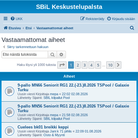
SBiL Keskustelupalsta
UKK
Rekisteröidy
Kirjaudu sisään
E
Etusivu
Etsi
Vastaamattomat aiheet
t
Vastaamattomat aiheet
s
Siirry tarkennettuun hakuun
i
Etsi
Tarkennettu haku
Sivu
1
/
10
1
2
3
4
5
10
Seuraa
Haku löysi yli 1000 tulosta
…
Aiheet
9-pallo MN66 Seniorit RG1 22.(-23.)8.2026 TSPool / Galaxie
Turku
Uusin viesti Kirjoittaja
mepa
«
22:02 02.08.2026
Lähetetty Sijainti:
SBIL kilpailut Pool
9-pallo MN56 Seniorit RG1 22.(-23.)8.2026 TSPool / Galaxie
Turku
Uusin viesti Kirjoittaja
mepa
«
21:58 02.08.2026
Lähetetty Sijainti:
SBIL kilpailut Pool
Cuelees bk01 breikki keppi
Uusin viesti Kirjoittaja
Jani k 71 pihlis
«
22:09 01.08.2026
Lähetetty Sijainti:
Osto & Myynti