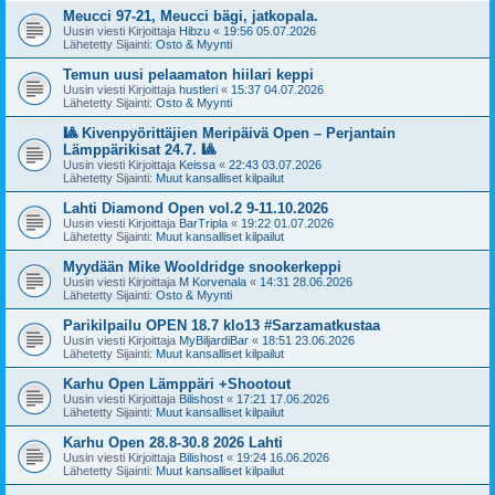
Meucci 97-21, Meucci bägi, jatkopala.
Uusin viesti Kirjoittaja
Hibzu
«
19:56 05.07.2026
Lähetetty Sijainti:
Osto & Myynti
Temun uusi pelaamaton hiilari keppi
Uusin viesti Kirjoittaja
hustleri
«
15:37 04.07.2026
Lähetetty Sijainti:
Osto & Myynti
🎱 Kivenpyörittäjien Meripäivä Open – Perjantain
Lämppärikisat 24.7. 🎱
Uusin viesti Kirjoittaja
Keissa
«
22:43 03.07.2026
Lähetetty Sijainti:
Muut kansalliset kilpailut
Lahti Diamond Open vol.2 9-11.10.2026
Uusin viesti Kirjoittaja
BarTripla
«
19:22 01.07.2026
Lähetetty Sijainti:
Muut kansalliset kilpailut
Myydään Mike Wooldridge snookerkeppi
Uusin viesti Kirjoittaja
M Korvenala
«
14:31 28.06.2026
Lähetetty Sijainti:
Osto & Myynti
Parikilpailu OPEN 18.7 klo13 #Sarzamatkustaa
Uusin viesti Kirjoittaja
MyBiljardiBar
«
18:51 23.06.2026
Lähetetty Sijainti:
Muut kansalliset kilpailut
Karhu Open Lämppäri +Shootout
Uusin viesti Kirjoittaja
Bilishost
«
17:21 17.06.2026
Lähetetty Sijainti:
Muut kansalliset kilpailut
Karhu Open 28.8-30.8 2026 Lahti
Uusin viesti Kirjoittaja
Bilishost
«
19:24 16.06.2026
Lähetetty Sijainti:
Muut kansalliset kilpailut