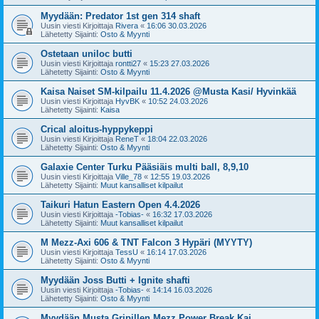
Myydään: Predator 1st gen 314 shaft
Uusin viesti Kirjoittaja
Rivera
«
16:06 30.03.2026
Lähetetty Sijainti:
Osto & Myynti
Ostetaan uniloc butti
Uusin viesti Kirjoittaja
rontti27
«
15:23 27.03.2026
Lähetetty Sijainti:
Osto & Myynti
Kaisa Naiset SM-kilpailu 11.4.2026 @Musta Kasi/ Hyvinkää
Uusin viesti Kirjoittaja
HyvBK
«
10:52 24.03.2026
Lähetetty Sijainti:
Kaisa
Crical aloitus-hyppykeppi
Uusin viesti Kirjoittaja
ReneT
«
18:04 22.03.2026
Lähetetty Sijainti:
Osto & Myynti
Galaxie Center Turku Pääsiäis multi ball, 8,9,10
Uusin viesti Kirjoittaja
Ville_78
«
12:55 19.03.2026
Lähetetty Sijainti:
Muut kansalliset kilpailut
Taikuri Hatun Eastern Open 4.4.2026
Uusin viesti Kirjoittaja
-Tobias-
«
16:32 17.03.2026
Lähetetty Sijainti:
Muut kansalliset kilpailut
M Mezz-Axi 606 & TNT Falcon 3 Hypäri (MYYTY)
Uusin viesti Kirjoittaja
TessU
«
16:14 17.03.2026
Lähetetty Sijainti:
Osto & Myynti
Myydään Joss Butti + Ignite shafti
Uusin viesti Kirjoittaja
-Tobias-
«
14:14 16.03.2026
Lähetetty Sijainti:
Osto & Myynti
Myydään Musta Gripillen Mezz Power Break Kai