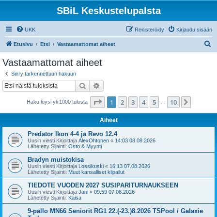
SBiL Keskustelupalsta
UKK
Rekisteröidy
Kirjaudu sisään
E
Etusivu
Etsi
Vastaamattomat aiheet
t
Vastaamattomat aiheet
s
Siirry tarkennettuun hakuun
i
Etsi
Tarkennettu haku
Sivu
1
/
10
1
2
3
4
5
10
Seuraa
Haku löysi yli 1000 tulosta
…
Aiheet
Predator Ikon 4-4 ja Revo 12.4
Uusin viesti Kirjoittaja
AlexOhtonen
«
14:03 08.08.2026
Lähetetty Sijainti:
Osto & Myynti
Bradyn muistokisa
Uusin viesti Kirjoittaja
Lossikuski
«
16:13 07.08.2026
Lähetetty Sijainti:
Muut kansalliset kilpailut
TIEDOTE VUODEN 2027 SUSIPARITURNAUKSEEN
Uusin viesti Kirjoittaja
Jani
«
09:59 07.08.2026
Lähetetty Sijainti:
Kaisa
9-pallo MN66 Seniorit RG1 22.(-23.)8.2026 TSPool / Galaxie