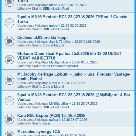
Turku
Uusin viesti Kirjoittaja
mepa
«
22:02 02.08.2026
Lähetetty Sijainti:
SBIL kilpailut Pool
9-pallo MN56 Seniorit RG1 22.(-23.)8.2026 TSPool / Galaxie
Turku
Uusin viesti Kirjoittaja
mepa
«
21:58 02.08.2026
Lähetetty Sijainti:
SBIL kilpailut Pool
Cuelees bk01 breikki keppi
Uusin viesti Kirjoittaja
Jani k 71 pihlis
«
22:09 01.08.2026
Lähetetty Sijainti:
Osto & Myynti
Elokuun Open kisat 9-palloa 15.8.2026 klo 12.00 UUDET
VERAT VAIHDETTU!
Uusin viesti Kirjoittaja
MyBiljardiBar
«
16:20 01.08.2026
Lähetetty Sijainti:
Muut kansalliset kilpailut
M: Jacoby Heritage L2-butti + jatko + uusi Predator Vantage-
shafti, Radial
Uusin viesti Kirjoittaja
Nano
«
09:24 30.07.2026
Lähetetty Sijainti:
Osto & Myynti
9-pallo MN46 Seniorit RG1 22.(-23.)8.2026 @MyBiljardi & Bar
Vantaa
Uusin viesti Kirjoittaja
MyBiljardiBar
«
15:19 28.07.2026
Lähetetty Sijainti:
SBIL kilpailut Pool
Kara RG1 Espoo (PCB) 15.-16.8.2026
Uusin viesti Kirjoittaja
pafipa
«
12:30 28.07.2026
Lähetetty Sijainti:
Kara
M: cuetec synergy 12.5
Uusin viesti Kirjoittaja
maxf
«
23:55 27.07.2026