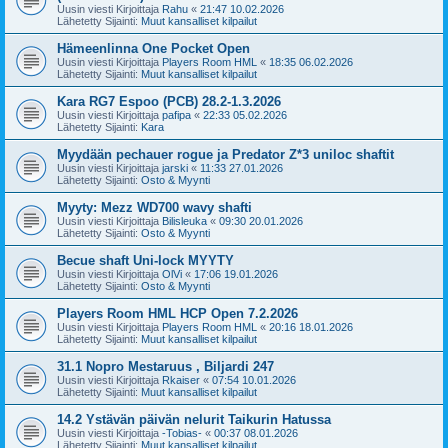
Uusin viesti Kirjoittaja
Rahu
«
21:47 10.02.2026
Lähetetty Sijainti:
Muut kansalliset kilpailut
Hämeenlinna One Pocket Open
Uusin viesti Kirjoittaja
Players Room HML
«
18:35 06.02.2026
Lähetetty Sijainti:
Muut kansalliset kilpailut
Kara RG7 Espoo (PCB) 28.2-1.3.2026
Uusin viesti Kirjoittaja
pafipa
«
22:33 05.02.2026
Lähetetty Sijainti:
Kara
Myydään pechauer rogue ja Predator Z*3 uniloc shaftit
Uusin viesti Kirjoittaja
jarski
«
11:33 27.01.2026
Lähetetty Sijainti:
Osto & Myynti
Myyty: Mezz WD700 wavy shafti
Uusin viesti Kirjoittaja
Bilisleuka
«
09:30 20.01.2026
Lähetetty Sijainti:
Osto & Myynti
Becue shaft Uni-lock MYYTY
Uusin viesti Kirjoittaja
OlVi
«
17:06 19.01.2026
Lähetetty Sijainti:
Osto & Myynti
Players Room HML HCP Open 7.2.2026
Uusin viesti Kirjoittaja
Players Room HML
«
20:16 18.01.2026
Lähetetty Sijainti:
Muut kansalliset kilpailut
31.1 Nopro Mestaruus , Biljardi 247
Uusin viesti Kirjoittaja
Rkaiser
«
07:54 10.01.2026
Lähetetty Sijainti:
Muut kansalliset kilpailut
14.2 Ystävän päivän nelurit Taikurin Hatussa
Uusin viesti Kirjoittaja
-Tobias-
«
00:37 08.01.2026
Lähetetty Sijainti:
Muut kansalliset kilpailut