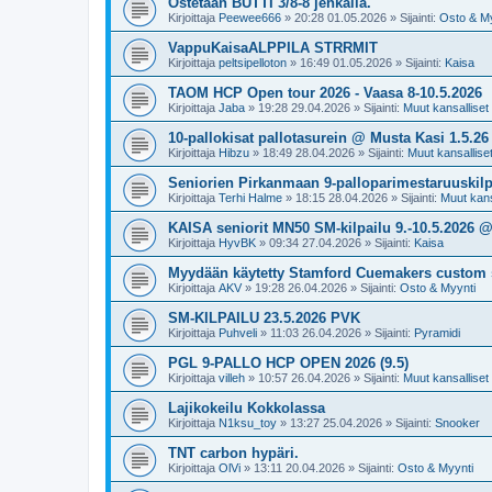
Ostetaan BUTTI 3/8-8 jenkalla.
Kirjoittaja
Peewee666
»
20:28 01.05.2026
» Sijainti:
Osto & My
VappuKaisaALPPILA STRRMIT
Kirjoittaja
peltsipelloton
»
16:49 01.05.2026
» Sijainti:
Kaisa
TAOM HCP Open tour 2026 - Vaasa 8-10.5.2026
Kirjoittaja
Jaba
»
19:28 29.04.2026
» Sijainti:
Muut kansalliset k
10-pallokisat pallotasurein @ Musta Kasi 1.5.26
Kirjoittaja
Hibzu
»
18:49 28.04.2026
» Sijainti:
Muut kansalliset 
Seniorien Pirkanmaan 9-palloparimestaruuskilpa
Kirjoittaja
Terhi Halme
»
18:15 28.04.2026
» Sijainti:
Muut kansa
KAISA seniorit MN50 SM-kilpailu 9.-10.5.2026 
Kirjoittaja
HyvBK
»
09:34 27.04.2026
» Sijainti:
Kaisa
Myydään käytetty Stamford Cuemakers custom 
Kirjoittaja
AKV
»
19:28 26.04.2026
» Sijainti:
Osto & Myynti
SM-KILPAILU 23.5.2026 PVK
Kirjoittaja
Puhveli
»
11:03 26.04.2026
» Sijainti:
Pyramidi
PGL 9-PALLO HCP OPEN 2026 (9.5)
Kirjoittaja
villeh
»
10:57 26.04.2026
» Sijainti:
Muut kansalliset k
Lajikokeilu Kokkolassa
Kirjoittaja
N1ksu_toy
»
13:27 25.04.2026
» Sijainti:
Snooker
TNT carbon hypäri.
Kirjoittaja
OlVi
»
13:11 20.04.2026
» Sijainti:
Osto & Myynti