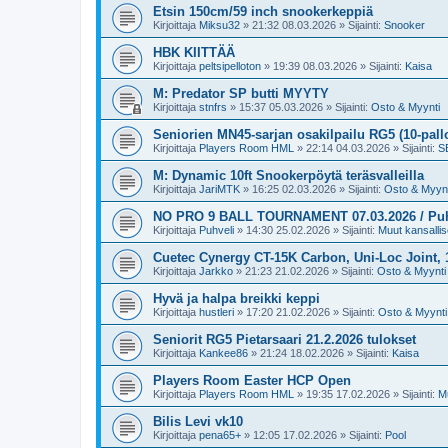
Etsin 150cm/59 inch snookerkeppiä
Kirjoittaja
Miksu32
»
21:32 08.03.2026
» Sijainti:
Snooker
HBK KIITTÄÄ
Kirjoittaja
peltsipelloton
»
19:39 08.03.2026
» Sijainti:
Kaisa
M: Predator SP butti MYYTY
Kirjoittaja
stnfrs
»
15:37 05.03.2026
» Sijainti:
Osto & Myynti
Seniorien MN45-sarjan osakilpailu RG5 (10-pall
Kirjoittaja
Players Room HML
»
22:14 04.03.2026
» Sijainti:
SB
M: Dynamic 10ft Snookerpöytä teräsvalleilla
Kirjoittaja
JariMTK
»
16:25 02.03.2026
» Sijainti:
Osto & Myynt
NO PRO 9 BALL TOURNAMENT 07.03.2026 / Puh.v
Kirjoittaja
Puhveli
»
14:30 25.02.2026
» Sijainti:
Muut kansallise
Cuetec Cynergy CT-15K Carbon, Uni-Loc Joint,
Kirjoittaja
Jarkko
»
21:23 21.02.2026
» Sijainti:
Osto & Myynti
Hyvä ja halpa breikki keppi
Kirjoittaja
hustleri
»
17:20 21.02.2026
» Sijainti:
Osto & Myynti
Seniorit RG5 Pietarsaari 21.2.2026 tulokset
Kirjoittaja
Kankee86
»
21:24 18.02.2026
» Sijainti:
Kaisa
Players Room Easter HCP Open
Kirjoittaja
Players Room HML
»
19:35 17.02.2026
» Sijainti:
Mu
Bilis Levi vk10
Kirjoittaja
pena65+
»
12:05 17.02.2026
» Sijainti:
Pool