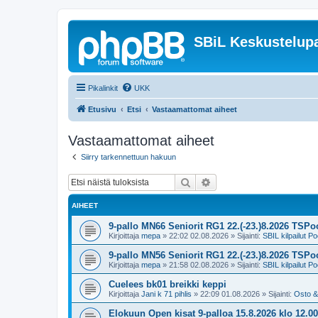
SBiL Keskustelupa
Pikalinkit
UKK
Etusivu
Etsi
Vastaamattomat aiheet
Vastaamattomat aiheet
Siirry tarkennettuun hakuun
Etsi
Tarkennettu haku
AIHEET
9-pallo MN66 Seniorit RG1 22.(-23.)8.2026 TSPoo
Kirjoittaja
mepa
»
22:02 02.08.2026
» Sijainti:
SBIL kilpailut Po
9-pallo MN56 Seniorit RG1 22.(-23.)8.2026 TSPoo
Kirjoittaja
mepa
»
21:58 02.08.2026
» Sijainti:
SBIL kilpailut Po
Cuelees bk01 breikki keppi
Kirjoittaja
Jani k 71 pihlis
»
22:09 01.08.2026
» Sijainti:
Osto &
Elokuun Open kisat 9-palloa 15.8.2026 klo 1