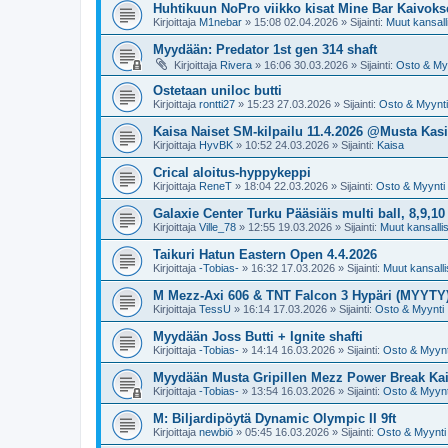
Huhtikuun NoPro viikko kisat Mine Bar Kaivoks
Kirjoittaja
M1nebar
»
15:08 02.04.2026
» Sijainti:
Muut kansalli
Myydään: Predator 1st gen 314 shaft
Kirjoittaja
Rivera
»
16:06 30.03.2026
» Sijainti:
Osto & My
Ostetaan uniloc butti
Kirjoittaja
rontti27
»
15:23 27.03.2026
» Sijainti:
Osto & Myynti
Kaisa Naiset SM-kilpailu 11.4.2026 @Musta Kasi
Kirjoittaja
HyvBK
»
10:52 24.03.2026
» Sijainti:
Kaisa
Crical aloitus-hyppykeppi
Kirjoittaja
ReneT
»
18:04 22.03.2026
» Sijainti:
Osto & Myynti
Galaxie Center Turku Pääsiäis multi ball, 8,9,10
Kirjoittaja
Ville_78
»
12:55 19.03.2026
» Sijainti:
Muut kansallise
Taikuri Hatun Eastern Open 4.4.2026
Kirjoittaja
-Tobias-
»
16:32 17.03.2026
» Sijainti:
Muut kansallis
M Mezz-Axi 606 & TNT Falcon 3 Hypäri (MYYTY
Kirjoittaja
TessU
»
16:14 17.03.2026
» Sijainti:
Osto & Myynti
Myydään Joss Butti + Ignite shafti
Kirjoittaja
-Tobias-
»
14:14 16.03.2026
» Sijainti:
Osto & Myynt
Myydään Musta Gripillen Mezz Power Break Ka
Kirjoittaja
-Tobias-
»
13:54 16.03.2026
» Sijainti:
Osto & Myynt
M: Biljardipöytä Dynamic Olympic II 9ft
Kirjoittaja
newbiö
»
05:45 16.03.2026
» Sijainti:
Osto & Myynti