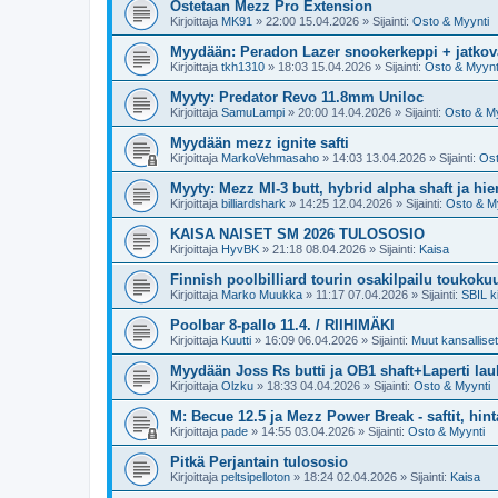
Ostetaan Mezz Pro Extension
Kirjoittaja
MK91
»
22:00 15.04.2026
» Sijainti:
Osto & Myynti
Myydään: Peradon Lazer snookerkeppi + jatkova
Kirjoittaja
tkh1310
»
18:03 15.04.2026
» Sijainti:
Osto & Myynt
Myyty: Predator Revo 11.8mm Uniloc
Kirjoittaja
SamuLampi
»
20:00 14.04.2026
» Sijainti:
Osto & My
Myydään mezz ignite safti
Kirjoittaja
MarkoVehmasaho
»
14:03 13.04.2026
» Sijainti:
Ost
Myyty: Mezz MI-3 butt, hybrid alpha shaft ja hi
Kirjoittaja
billiardshark
»
14:25 12.04.2026
» Sijainti:
Osto & M
KAISA NAISET SM 2026 TULOSOSIO
Kirjoittaja
HyvBK
»
21:18 08.04.2026
» Sijainti:
Kaisa
Finnish poolbilliard tourin osakilpailu toukoku
Kirjoittaja
Marko Muukka
»
11:17 07.04.2026
» Sijainti:
SBIL ki
Poolbar 8-pallo 11.4. / RIIHIMÄKI
Kirjoittaja
Kuutti
»
16:09 06.04.2026
» Sijainti:
Muut kansalliset 
Myydään Joss Rs butti ja OB1 shaft+Laperti la
Kirjoittaja
Olzku
»
18:33 04.04.2026
» Sijainti:
Osto & Myynti
M: Becue 12.5 ja Mezz Power Break - saftit, hint
Kirjoittaja
pade
»
14:55 03.04.2026
» Sijainti:
Osto & Myynti
Pitkä Perjantain tulososio
Kirjoittaja
peltsipelloton
»
18:24 02.04.2026
» Sijainti:
Kaisa