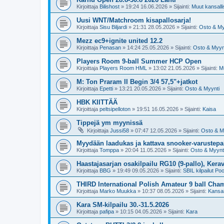
Kirjoittaja
Bilishost
»
19:24 16.06.2026
» Sijainti:
Muut kansallis
Uusi WNT/Matchroom kisapallosarja!
Kirjoittaja
Sisu Biljardi
»
21:31 28.05.2026
» Sijainti:
Osto & My
Mezz ec9+ignite united 12.2
Kirjoittaja
Penasan
»
14:24 25.05.2026
» Sijainti:
Osto & Myyn
Players Room 9-ball Summer HCP Open
Kirjoittaja
Players Room HML
»
13:02 21.05.2026
» Sijainti:
Mu
M: Ton Praram II Begin 3/4 57,5"+jatkot
Kirjoittaja
Epetti
»
13:21 20.05.2026
» Sijainti:
Osto & Myynti
HBK KIITTÄÄ
Kirjoittaja
peltsipelloton
»
19:51 16.05.2026
» Sijainti:
Kaisa
Tippejä ym myynissä
Kirjoittaja
Jussi58
»
07:47 12.05.2026
» Sijainti:
Osto & M
Myydään laadukas ja kattava snooker-varustepak
Kirjoittaja
Tomppa
»
20:04 11.05.2026
» Sijainti:
Osto & Myynt
Haastajasarjan osakilpailu RG10 (9-pallo), Kerav
Kirjoittaja
BBG
»
19:49 09.05.2026
» Sijainti:
SBIL kilpailut Poo
THIRD International Polish Amateur 9 ball Ch
Kirjoittaja
Marko Muukka
»
10:37 08.05.2026
» Sijainti:
Kansai
Kara SM-kilpailu 30.-31.5.2026
Kirjoittaja
pafipa
»
10:15 04.05.2026
» Sijainti:
Kara