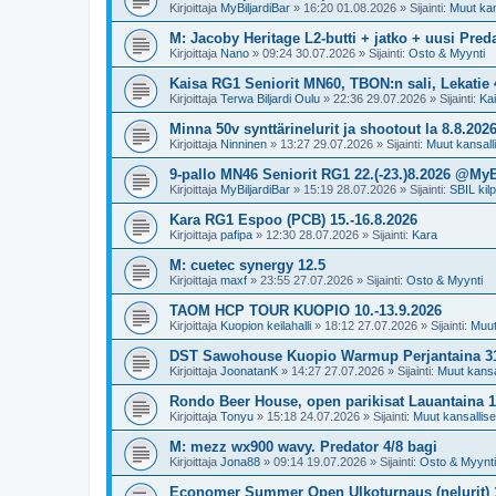
Kirjoittaja
MyBiljardiBar
»
16:20 01.08.2026
» Sijainti:
Muut kans
M: Jacoby Heritage L2-butti + jatko + uusi Preda
Kirjoittaja
Nano
»
09:24 30.07.2026
» Sijainti:
Osto & Myynti
Kaisa RG1 Seniorit MN60, TBON:n sali, Lekatie 4
Kirjoittaja
Terwa Biljardi Oulu
»
22:36 29.07.2026
» Sijainti:
Ka
Minna 50v synttärinelurit ja shootout la 8.8.202
Kirjoittaja
Ninninen
»
13:27 29.07.2026
» Sijainti:
Muut kansallis
9-pallo MN46 Seniorit RG1 22.(-23.)8.2026 @MyB
Kirjoittaja
MyBiljardiBar
»
15:19 28.07.2026
» Sijainti:
SBIL kilp
Kara RG1 Espoo (PCB) 15.-16.8.2026
Kirjoittaja
pafipa
»
12:30 28.07.2026
» Sijainti:
Kara
M: cuetec synergy 12.5
Kirjoittaja
maxf
»
23:55 27.07.2026
» Sijainti:
Osto & Myynti
TAOM HCP TOUR KUOPIO 10.-13.9.2026
Kirjoittaja
Kuopion keilahalli
»
18:12 27.07.2026
» Sijainti:
Muut 
DST Sawohouse Kuopio Warmup Perjantaina 31
Kirjoittaja
JoonatanK
»
14:27 27.07.2026
» Sijainti:
Muut kansal
Rondo Beer House, open parikisat Lauantaina 1.
Kirjoittaja
Tonyu
»
15:18 24.07.2026
» Sijainti:
Muut kansalliset
M: mezz wx900 wavy. Predator 4/8 bagi
Kirjoittaja
Jona88
»
09:14 19.07.2026
» Sijainti:
Osto & Myynti
Economer Summer Open Ulkoturnaus (nelurit) 