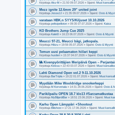
Kirjoittaja
Aku-M
»
21:50 09.07.2026
» Sijainti:
Muut kansalliset
Mezz ignite 12.6mm 29” united joint
Kirjoittaja
JesseJJ
»
21:35 09.07.2026
» Sijainti:
Osto & Myyn
varataan HBK.n SYYS/Kiljuset 10.10.2026
Kirjoittaja
peltsipelloton
»
09:35 07.07.2026
» Sijainti:
Kaisa
KO Brothers Jump Cue 2025
Kirjoittaja
Kalet0
»
16:23 06.07.2026
» Sijainti:
Osto & Myynti
Meucci 97-21, Meucci bägi, jatkopala.
Kirjoittaja
Hibzu
»
19:56 05.07.2026
» Sijainti:
Osto & Myynti
Temun uusi pelaamaton hiilari keppi
Kirjoittaja
hustleri
»
15:37 04.07.2026
» Sijainti:
Osto & Myynti
🎱 Kivenpyörittäjien Meripäivä Open – Perjantai
Kirjoittaja
Keissa
»
22:43 03.07.2026
» Sijainti:
Muut kansalliset
Lahti Diamond Open vol.2 9-11.10.2026
Kirjoittaja
BarTripla
»
19:22 01.07.2026
» Sijainti:
Muut kansalli
Myydään Mike Wooldridge snookerkeppi
Kirjoittaja
M Korvenala
»
14:31 28.06.2026
» Sijainti:
Osto & M
Parikilpailu OPEN 18.7 klo13 #Sarzamatkustaa
Kirjoittaja
MyBiljardiBar
»
18:51 23.06.2026
» Sijainti:
Muut kans
Karhu Open Lämppäri +Shootout
Kirjoittaja
Bilishost
»
17:21 17.06.2026
» Sijainti:
Muut kansallis
Karhu Open 28.8-30.8 2026 Lahti