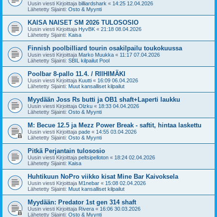
Uusin viesti Kirjoittaja
billiardshark
«
14:25 12.04.2026
Lähetetty Sijainti:
Osto & Myynti
KAISA NAISET SM 2026 TULOSOSIO
Uusin viesti Kirjoittaja
HyvBK
«
21:18 08.04.2026
Lähetetty Sijainti:
Kaisa
Finnish poolbilliard tourin osakilpailu toukokuussa
Uusin viesti Kirjoittaja
Marko Muukka
«
11:17 07.04.2026
Lähetetty Sijainti:
SBIL kilpailut Pool
Poolbar 8-pallo 11.4. / RIIHIMÄKI
Uusin viesti Kirjoittaja
Kuutti
«
16:09 06.04.2026
Lähetetty Sijainti:
Muut kansalliset kilpailut
Myydään Joss Rs butti ja OB1 shaft+Laperti laukku
Uusin viesti Kirjoittaja
Olzku
«
18:33 04.04.2026
Lähetetty Sijainti:
Osto & Myynti
M: Becue 12.5 ja Mezz Power Break - saftit, hintaa laskettu
Uusin viesti Kirjoittaja
pade
«
14:55 03.04.2026
Lähetetty Sijainti:
Osto & Myynti
Pitkä Perjantain tulososio
Uusin viesti Kirjoittaja
peltsipelloton
«
18:24 02.04.2026
Lähetetty Sijainti:
Kaisa
Huhtikuun NoPro viikko kisat Mine Bar Kaivoksela
Uusin viesti Kirjoittaja
M1nebar
«
15:08 02.04.2026
Lähetetty Sijainti:
Muut kansalliset kilpailut
Myydään: Predator 1st gen 314 shaft
Uusin viesti Kirjoittaja
Rivera
«
16:06 30.03.2026
Lähetetty Sijainti:
Osto & Myynti