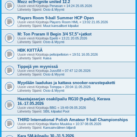
Mezz ec9+ignite united 12.2
Uusin viesti Kirjoittaja
Penasan
«
14:24 25.05.2026
Lähetetty Sijainti:
Osto & Myynti
Players Room 9-ball Summer HCP Open
Uusin viesti Kirjoittaja
Players Room HML
«
13:02 21.05.2026
Lähetetty Sijainti:
Muut kansalliset kilpailut
M: Ton Praram II Begin 3/4 57,5"+jatkot
Uusin viesti Kirjoittaja
Epetti
«
13:21 20.05.2026
Lähetetty Sijainti:
Osto & Myynti
HBK KIITTÄÄ
Uusin viesti Kirjoittaja
peltsipelloton
«
19:51 16.05.2026
Lähetetty Sijainti:
Kaisa
Tippejä ym myynissä
Uusin viesti Kirjoittaja
Jussi58
«
07:47 12.05.2026
Lähetetty Sijainti:
Osto & Myynti
Myydään laadukas ja kattava snooker-varustepaketti
Uusin viesti Kirjoittaja
Tomppa
«
20:04 11.05.2026
Lähetetty Sijainti:
Osto & Myynti
Haastajasarjan osakilpailu RG10 (9-pallo), Kerava
16.-17.05.2026
Uusin viesti Kirjoittaja
BBG
«
19:49 09.05.2026
Lähetetty Sijainti:
SBIL kilpailut Pool
THIRD International Polish Amateur 9 ball Championships
Uusin viesti Kirjoittaja
Marko Muukka
«
10:37 08.05.2026
Lähetetty Sijainti:
Kansainvälinen biljardi
Kara SM-kilpailu 30.-31.5.2026