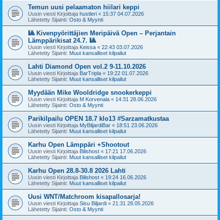
Temun uusi pelaamaton hiilari keppi
Uusin viesti Kirjoittaja
hustleri
«
15:37 04.07.2026
Lähetetty Sijainti:
Osto & Myynti
🎱 Kivenpyörittäjien Meripäivä Open – Perjantain
Lämppärikisat 24.7. 🎱
Uusin viesti Kirjoittaja
Keissa
«
22:43 03.07.2026
Lähetetty Sijainti:
Muut kansalliset kilpailut
Lahti Diamond Open vol.2 9-11.10.2026
Uusin viesti Kirjoittaja
BarTripla
«
19:22 01.07.2026
Lähetetty Sijainti:
Muut kansalliset kilpailut
Myydään Mike Wooldridge snookerkeppi
Uusin viesti Kirjoittaja
M Korvenala
«
14:31 28.06.2026
Lähetetty Sijainti:
Osto & Myynti
Parikilpailu OPEN 18.7 klo13 #Sarzamatkustaa
Uusin viesti Kirjoittaja
MyBiljardiBar
«
18:51 23.06.2026
Lähetetty Sijainti:
Muut kansalliset kilpailut
Karhu Open Lämppäri +Shootout
Uusin viesti Kirjoittaja
Bilishost
«
17:21 17.06.2026
Lähetetty Sijainti:
Muut kansalliset kilpailut
Karhu Open 28.8-30.8 2026 Lahti
Uusin viesti Kirjoittaja
Bilishost
«
19:24 16.06.2026
Lähetetty Sijainti:
Muut kansalliset kilpailut
Uusi WNT/Matchroom kisapallosarja!
Uusin viesti Kirjoittaja
Sisu Biljardi
«
21:31 28.05.2026
Lähetetty Sijainti:
Osto & Myynti