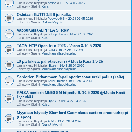
Uusin viesti Kirjoittaja
pafipa
«
10:15 04.05.2026
Lähetetty Sijainti:
Kara
Ostetaan BUTTI 3/8-8 jenkalla.
Uusin viesti Kirjoittaja
Peewee666
«
20:28 01.05.2026
Lähetetty Sijainti:
Osto & Myynti
VappuKaisaALPPILA STRRMIT
Uusin viesti Kirjoittaja
peltsipelloton
«
16:49 01.05.2026
Lähetetty Sijainti:
Kaisa
TAOM HCP Open tour 2026 - Vaasa 8-10.5.2026
Uusin viesti Kirjoittaja
Jaba
«
19:28 29.04.2026
Lähetetty Sijainti:
Muut kansalliset kilpailut
10-pallokisat pallotasurein @ Musta Kasi 1.5.26
Uusin viesti Kirjoittaja
Hibzu
«
18:49 28.04.2026
Lähetetty Sijainti:
Muut kansalliset kilpailut
Seniorien Pirkanmaan 9-palloparimestaruuskilpailut (+40v)
Uusin viesti Kirjoittaja
Terhi Halme
«
18:15 28.04.2026
Lähetetty Sijainti:
Muut kansalliset kilpailut
KAISA seniorit MN50 SM-kilpailu 9.-10.5.2026 @Musta Kasi/
Hyvinkää
Uusin viesti Kirjoittaja
HyvBK
«
09:34 27.04.2026
Lähetetty Sijainti:
Kaisa
Myydään käytetty Stamford Cuemakers custom snookerkeppi
(Espoo)
Uusin viesti Kirjoittaja
AKV
«
19:28 26.04.2026
Lähetetty Sijainti:
Osto & Myynti