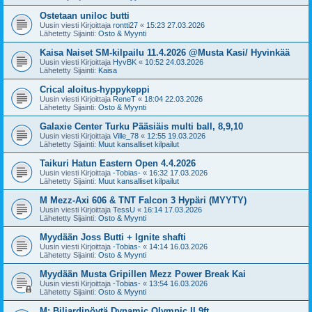
Ostetaan uniloc butti
Uusin viesti Kirjoittaja
rontti27
«
15:23 27.03.2026
Lähetetty Sijainti:
Osto & Myynti
Kaisa Naiset SM-kilpailu 11.4.2026 @Musta Kasi/ Hyvinkää
Uusin viesti Kirjoittaja
HyvBK
«
10:52 24.03.2026
Lähetetty Sijainti:
Kaisa
Crical aloitus-hyppykeppi
Uusin viesti Kirjoittaja
ReneT
«
18:04 22.03.2026
Lähetetty Sijainti:
Osto & Myynti
Galaxie Center Turku Pääsiäis multi ball, 8,9,10
Uusin viesti Kirjoittaja
Ville_78
«
12:55 19.03.2026
Lähetetty Sijainti:
Muut kansalliset kilpailut
Taikuri Hatun Eastern Open 4.4.2026
Uusin viesti Kirjoittaja
-Tobias-
«
16:32 17.03.2026
Lähetetty Sijainti:
Muut kansalliset kilpailut
M Mezz-Axi 606 & TNT Falcon 3 Hypäri (MYYTY)
Uusin viesti Kirjoittaja
TessU
«
16:14 17.03.2026
Lähetetty Sijainti:
Osto & Myynti
Myydään Joss Butti + Ignite shafti
Uusin viesti Kirjoittaja
-Tobias-
«
14:14 16.03.2026
Lähetetty Sijainti:
Osto & Myynti
Myydään Musta Gripillen Mezz Power Break Kai
Uusin viesti Kirjoittaja
-Tobias-
«
13:54 16.03.2026
Lähetetty Sijainti:
Osto & Myynti
M: Biljardipöytä Dynamic Olympic II 9ft