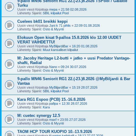
9-pallo MN56 Seniorit RG1 22.(-23.)8.2026 TSPool / Galaxie
Turku
Uusin viesti Kirjoittaja
mepa
«
21:58 02.08.2026
Lähetetty Sijainti:
SBIL kilpailut Pool
Cuelees bk01 breikki keppi
Uusin viesti Kirjoittaja
Jani k 71 pihlis
«
22:09 01.08.2026
Lähetetty Sijainti:
Osto & Myynti
Elokuun Open kisat 9-palloa 15.8.2026 klo 12.00 UUDET
VERAT VAIHDETTU!
Uusin viesti Kirjoittaja
MyBiljardiBar
«
16:20 01.08.2026
Lähetetty Sijainti:
Muut kansalliset kilpailut
M: Jacoby Heritage L2-butti + jatko + uusi Predator Vantage-
shafti, Radial
Uusin viesti Kirjoittaja
Nano
«
09:24 30.07.2026
Lähetetty Sijainti:
Osto & Myynti
9-pallo MN46 Seniorit RG1 22.(-23.)8.2026 @MyBiljardi & Bar
Vantaa
Uusin viesti Kirjoittaja
MyBiljardiBar
«
15:19 28.07.2026
Lähetetty Sijainti:
SBIL kilpailut Pool
Kara RG1 Espoo (PCB) 15.-16.8.2026
Uusin viesti Kirjoittaja
pafipa
«
12:30 28.07.2026
Lähetetty Sijainti:
Kara
M: cuetec synergy 12.5
Uusin viesti Kirjoittaja
maxf
«
23:55 27.07.2026
Lähetetty Sijainti:
Osto & Myynti
TAOM HCP TOUR KUOPIO 10.-13.9.2026
Uusin viesti Kirjoittaja
Kuopion keilahalli
«
18:12 27.07.2026