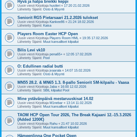
Hyvä ja halpa breikki keppi
Uusin viesti Kirjoittaja
hustleri
«
17:20 21.02.2026
Lähetetty Sijainti:
Osto & Myynti
Seniorit RG5 Pietarsaari 21.2.2026 tulokset
Uusin viesti Kirjoittaja
Kankee86
«
21:24 18.02.2026
Lähetetty Sijainti:
Kaisa
Players Room Easter HCP Open
Uusin viesti Kirjoittaja
Players Room HML
«
19:35 17.02.2026
Lähetetty Sijainti:
Muut kansalliset kilpailut
Bilis Levi vk10
Uusin viesti Kirjoittaja
pena65+
«
12:05 17.02.2026
Lähetetty Sijainti:
Pool
O: Edullinen radial butti
Uusin viesti Kirjoittaja
jvaarala
«
14:07 15.02.2026
Lähetetty Sijainti:
Osto & Myynti
MN55 28.2. & MN65 1.3. 8-pallo Seniorit SM-kilpailu - Vaasa
Uusin viesti Kirjoittaja
Jaba
«
16:00 12.02.2026
Lähetetty Sijainti:
SBIL kilpailut Pool
Mine ystävänpäivä mestaruuskisat 14.02
Uusin viesti Kirjoittaja
M1nebar
«
13:14 11.02.2026
Lähetetty Sijainti:
Muut kansalliset kilpailut
TAOM HCP Open Tour 2026, The Break Kajaani 12.-15.3.2026
(Added 1200€)
Uusin viesti Kirjoittaja
Rahu
«
21:47 10.02.2026
Lähetetty Sijainti:
Muut kansalliset kilpailut
Hämeenlinna One Pocket Open