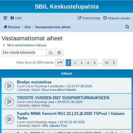
SBiL Keskustelupalsta
UKK
Rekisteröidy
Kirjaudu sisään
E
Etusivu
Etsi
Vastaamattomat aiheet
t
Vastaamattomat aiheet
s
Siirry tarkennettuun hakuun
i
Etsi
Tarkennettu haku
Sivu
1
/
10
1
2
3
4
5
10
Seuraa
Haku löysi yli 1000 tulosta
…
Aiheet
Bradyn muistokisa
Uusin viesti Kirjoittaja
Lossikuski
«
16:13 07.08.2026
Lähetetty Sijainti:
Muut kansalliset kilpailut
TIEDOTE VUODEN 2027 SUSIPARITURNAUKSEEN
Uusin viesti Kirjoittaja
Jani
«
09:59 07.08.2026
Lähetetty Sijainti:
Kaisa
9-pallo MN66 Seniorit RG1 22.(-23.)8.2026 TSPool / Galaxie
Turku
Uusin viesti Kirjoittaja
mepa
«
22:02 02.08.2026
Lähetetty Sijainti:
SBIL kilpailut Pool