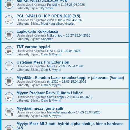
SM-KILPAILU 23.5.2026 PVK
Uusin viesti Kirjoittaja
Puhveli
«
11:03 26.04.2026
Lähetetty Sijainti:
Pyramidi
PGL 9-PALLO HCP OPEN 2026 (9.5)
Uusin viesti Kirjoittaja
villeh
«
10:57 26.04.2026
Lähetetty Sijainti:
Muut kansalliset kilpailut
Lajikokeilu Kokkolassa
Uusin viesti Kirjoittaja
N1ksu_toy
«
13:27 25.04.2026
Lähetetty Sijainti:
Snooker
TNT carbon hypäri.
Uusin viesti Kirjoittaja
OlVi
«
13:11 20.04.2026
Lähetetty Sijainti:
Osto & Myynti
Ostetaan Mezz Pro Extension
Uusin viesti Kirjoittaja
MK91
«
22:00 15.04.2026
Lähetetty Sijainti:
Osto & Myynti
Myydään: Peradon Lazer snookerkeppi + jatkovarsi (Vantaa)
Uusin viesti Kirjoittaja
tkh1310
«
18:03 15.04.2026
Lähetetty Sijainti:
Osto & Myynti
Myyty: Predator Revo 11.8mm Uniloc
Uusin viesti Kirjoittaja
SamuLampi
«
20:00 14.04.2026
Lähetetty Sijainti:
Osto & Myynti
Myydään mezz ignite safti
Uusin viesti Kirjoittaja
MarkoVehmasaho
«
14:03 13.04.2026
Lähetetty Sijainti:
Osto & Myynti
Myyty: Mezz MI-3 butt, hybrid alpha shaft ja hieno hardcase
3+5