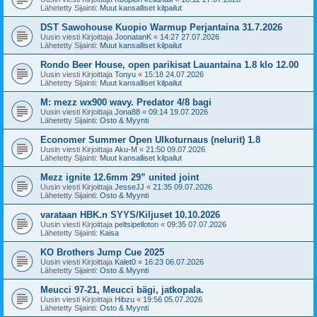
Lähetetty Sijainti:
Muut kansalliset kilpailut
DST Sawohouse Kuopio Warmup Perjantaina 31.7.2026
Uusin viesti Kirjoittaja
JoonatanK
«
14:27 27.07.2026
Lähetetty Sijainti:
Muut kansalliset kilpailut
Rondo Beer House, open parikisat Lauantaina 1.8 klo 12.00
Uusin viesti Kirjoittaja
Tonyu
«
15:18 24.07.2026
Lähetetty Sijainti:
Muut kansalliset kilpailut
M: mezz wx900 wavy. Predator 4/8 bagi
Uusin viesti Kirjoittaja
Jona88
«
09:14 19.07.2026
Lähetetty Sijainti:
Osto & Myynti
Economer Summer Open Ulkoturnaus (nelurit) 1.8
Uusin viesti Kirjoittaja
Aku-M
«
21:50 09.07.2026
Lähetetty Sijainti:
Muut kansalliset kilpailut
Mezz ignite 12.6mm 29” united joint
Uusin viesti Kirjoittaja
JesseJJ
«
21:35 09.07.2026
Lähetetty Sijainti:
Osto & Myynti
varataan HBK.n SYYS/Kiljuset 10.10.2026
Uusin viesti Kirjoittaja
peltsipelloton
«
09:35 07.07.2026
Lähetetty Sijainti:
Kaisa
KO Brothers Jump Cue 2025
Uusin viesti Kirjoittaja
Kalet0
«
16:23 06.07.2026
Lähetetty Sijainti:
Osto & Myynti
Meucci 97-21, Meucci bägi, jatkopala.
Uusin viesti Kirjoittaja
Hibzu
«
19:56 05.07.2026
Lähetetty Sijainti:
Osto & Myynti