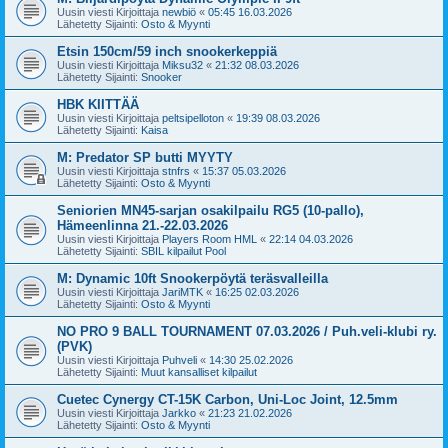
Uusin viesti Kirjoittaja
newbiö
«
05:45 16.03.2026
Lähetetty Sijainti:
Osto & Myynti
Etsin 150cm/59 inch snookerkeppiä
Uusin viesti Kirjoittaja
Miksu32
«
21:32 08.03.2026
Lähetetty Sijainti:
Snooker
HBK KIITTÄÄ
Uusin viesti Kirjoittaja
peltsipelloton
«
19:39 08.03.2026
Lähetetty Sijainti:
Kaisa
M: Predator SP butti MYYTY
Uusin viesti Kirjoittaja
stnfrs
«
15:37 05.03.2026
Lähetetty Sijainti:
Osto & Myynti
Seniorien MN45-sarjan osakilpailu RG5 (10-pallo),
Hämeenlinna 21.-22.03.2026
Uusin viesti Kirjoittaja
Players Room HML
«
22:14 04.03.2026
Lähetetty Sijainti:
SBIL kilpailut Pool
M: Dynamic 10ft Snookerpöytä teräsvalleilla
Uusin viesti Kirjoittaja
JariMTK
«
16:25 02.03.2026
Lähetetty Sijainti:
Osto & Myynti
NO PRO 9 BALL TOURNAMENT 07.03.2026 / Puh.veli-klubi ry.
(PVK)
Uusin viesti Kirjoittaja
Puhveli
«
14:30 25.02.2026
Lähetetty Sijainti:
Muut kansalliset kilpailut
Cuetec Cynergy CT-15K Carbon, Uni-Loc Joint, 12.5mm
Uusin viesti Kirjoittaja
Jarkko
«
21:23 21.02.2026
Lähetetty Sijainti:
Osto & Myynti