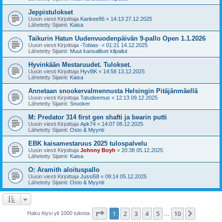
Jeppistulokset
Uusin viesti Kirjoittaja
Kankee86
«
14:13 27.12.2025
Lähetetty Sijainti:
Kaisa
Taikurin Hatun Uudenvuodenpäivän 9-pallo Open 1.1.2026
Uusin viesti Kirjoittaja
-Tobias-
«
01:21 14.12.2025
Lähetetty Sijainti:
Muut kansalliset kilpailut
Hyvinkään Mestaruudet. Tulokset.
Uusin viesti Kirjoittaja
HyvBK
«
14:58 13.12.2025
Lähetetty Sijainti:
Kaisa
Annetaan snookervalmennusta Helsingin Pitäjänmäellä
Uusin viesti Kirjoittaja
Tatudeemus
«
12:13 09.12.2025
Lähetetty Sijainti:
Snooker
M: Predator 314 first gen shafti ja bearin putti
Uusin viesti Kirjoittaja
Apk74
«
14:07 08.12.2025
Lähetetty Sijainti:
Osto & Myynti
EBK kaisamestaruus 2025 tulospalvelu
Uusin viesti Kirjoittaja
Johnny Boyh
«
20:38 05.12.2025
Lähetetty Sijainti:
Kaisa
O: Aramith aloituspallo
Uusin viesti Kirjoittaja
Jussi58
«
09:14 05.12.2025
Lähetetty Sijainti:
Osto & Myynti
Sivu
1
/
10
1
2
3
4
5
10
Seuraa
Haku löysi yli 1000 tulosta
…