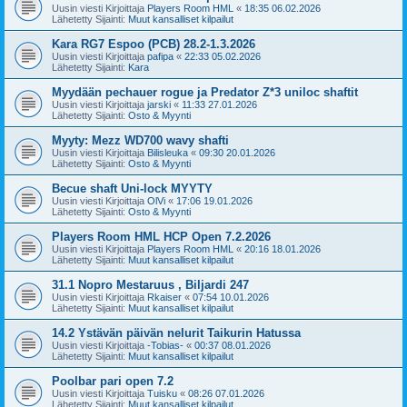
Uusin viesti Kirjoittaja
Players Room HML
«
18:35 06.02.2026
Lähetetty Sijainti:
Muut kansalliset kilpailut
Kara RG7 Espoo (PCB) 28.2-1.3.2026
Uusin viesti Kirjoittaja
pafipa
«
22:33 05.02.2026
Lähetetty Sijainti:
Kara
Myydään pechauer rogue ja Predator Z*3 uniloc shaftit
Uusin viesti Kirjoittaja
jarski
«
11:33 27.01.2026
Lähetetty Sijainti:
Osto & Myynti
Myyty: Mezz WD700 wavy shafti
Uusin viesti Kirjoittaja
Bilisleuka
«
09:30 20.01.2026
Lähetetty Sijainti:
Osto & Myynti
Becue shaft Uni-lock MYYTY
Uusin viesti Kirjoittaja
OlVi
«
17:06 19.01.2026
Lähetetty Sijainti:
Osto & Myynti
Players Room HML HCP Open 7.2.2026
Uusin viesti Kirjoittaja
Players Room HML
«
20:16 18.01.2026
Lähetetty Sijainti:
Muut kansalliset kilpailut
31.1 Nopro Mestaruus , Biljardi 247
Uusin viesti Kirjoittaja
Rkaiser
«
07:54 10.01.2026
Lähetetty Sijainti:
Muut kansalliset kilpailut
14.2 Ystävän päivän nelurit Taikurin Hatussa
Uusin viesti Kirjoittaja
-Tobias-
«
00:37 08.01.2026
Lähetetty Sijainti:
Muut kansalliset kilpailut
Poolbar pari open 7.2
Uusin viesti Kirjoittaja
Tuisku
«
08:26 07.01.2026
Lähetetty Sijainti:
Muut kansalliset kilpailut