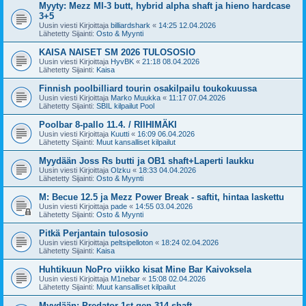
Myyty: Mezz MI-3 butt, hybrid alpha shaft ja hieno hardcase
3+5
Uusin viesti Kirjoittaja
billiardshark
«
14:25 12.04.2026
Lähetetty Sijainti:
Osto & Myynti
KAISA NAISET SM 2026 TULOSOSIO
Uusin viesti Kirjoittaja
HyvBK
«
21:18 08.04.2026
Lähetetty Sijainti:
Kaisa
Finnish poolbilliard tourin osakilpailu toukokuussa
Uusin viesti Kirjoittaja
Marko Muukka
«
11:17 07.04.2026
Lähetetty Sijainti:
SBIL kilpailut Pool
Poolbar 8-pallo 11.4. / RIIHIMÄKI
Uusin viesti Kirjoittaja
Kuutti
«
16:09 06.04.2026
Lähetetty Sijainti:
Muut kansalliset kilpailut
Myydään Joss Rs butti ja OB1 shaft+Laperti laukku
Uusin viesti Kirjoittaja
Olzku
«
18:33 04.04.2026
Lähetetty Sijainti:
Osto & Myynti
M: Becue 12.5 ja Mezz Power Break - saftit, hintaa laskettu
Uusin viesti Kirjoittaja
pade
«
14:55 03.04.2026
Lähetetty Sijainti:
Osto & Myynti
Pitkä Perjantain tulososio
Uusin viesti Kirjoittaja
peltsipelloton
«
18:24 02.04.2026
Lähetetty Sijainti:
Kaisa
Huhtikuun NoPro viikko kisat Mine Bar Kaivoksela
Uusin viesti Kirjoittaja
M1nebar
«
15:08 02.04.2026
Lähetetty Sijainti:
Muut kansalliset kilpailut
Myydään: Predator 1st gen 314 shaft