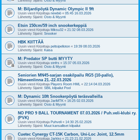
Lähetetty Sijainti:
Osto & Myynti
M: Biljardipöytä Dynamic Olympic II 9ft
Uusin viesti Kirjoittaja
newbiö
«
05:45 16.03.2026
Lähetetty Sijainti:
Osto & Myynti
Etsin 150cm/59 inch snookerkeppiä
Uusin viesti Kirjoittaja
Miksu32
«
21:32 08.03.2026
Lähetetty Sijainti:
Snooker
HBK KIITTÄÄ
Uusin viesti Kirjoittaja
peltsipelloton
«
19:39 08.03.2026
Lähetetty Sijainti:
Kaisa
M: Predator SP butti MYYTY
Uusin viesti Kirjoittaja
stnfrs
«
15:37 05.03.2026
Lähetetty Sijainti:
Osto & Myynti
Seniorien MN45-sarjan osakilpailu RG5 (10-pallo),
Hämeenlinna 21.-22.03.2026
Uusin viesti Kirjoittaja
Players Room HML
«
22:14 04.03.2026
Lähetetty Sijainti:
SBIL kilpailut Pool
M: Dynamic 10ft Snookerpöytä teräsvalleilla
Uusin viesti Kirjoittaja
JariMTK
«
16:25 02.03.2026
Lähetetty Sijainti:
Osto & Myynti
NO PRO 9 BALL TOURNAMENT 07.03.2026 / Puh.veli-klubi ry.
(PVK)
Uusin viesti Kirjoittaja
Puhveli
«
14:30 25.02.2026
Lähetetty Sijainti:
Muut kansalliset kilpailut
Cuetec Cynergy CT-15K Carbon, Uni-Loc Joint, 12.5mm
Uusin viesti Kirjoittaja
Jarkko
«
21:23 21.02.2026