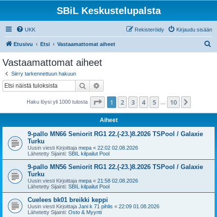
SBiL Keskustelupalsta
UKK
Rekisteröidy
Kirjaudu sisään
E
Etusivu
Etsi
Vastaamattomat aiheet
t
Vastaamattomat aiheet
s
Siirry tarkennettuun hakuun
i
Etsi
Tarkennettu haku
Sivu
1
/
10
1
2
3
4
5
10
Seuraa
Haku löysi yli 1000 tulosta
…
Aiheet
9-pallo MN66 Seniorit RG1 22.(-23.)8.2026 TSPool / Galaxie
Turku
Uusin viesti Kirjoittaja
mepa
«
22:02 02.08.2026
Lähetetty Sijainti:
SBIL kilpailut Pool
9-pallo MN56 Seniorit RG1 22.(-23.)8.2026 TSPool / Galaxie
Turku
Uusin viesti Kirjoittaja
mepa
«
21:58 02.08.2026
Lähetetty Sijainti:
SBIL kilpailut Pool
Cuelees bk01 breikki keppi
Uusin viesti Kirjoittaja
Jani k 71 pihlis
«
22:09 01.08.2026
Lähetetty Sijainti:
Osto & Myynti