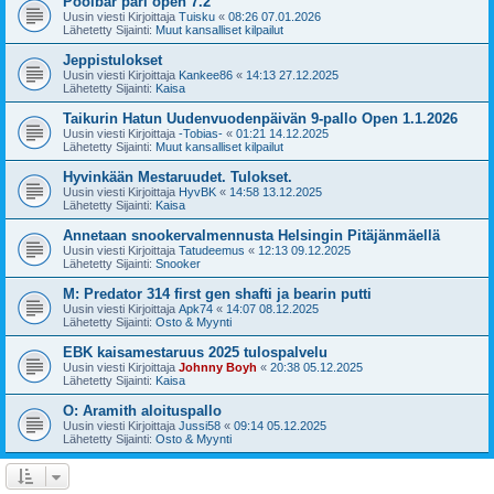
Poolbar pari open 7.2
Uusin viesti Kirjoittaja
Tuisku
«
08:26 07.01.2026
Lähetetty Sijainti:
Muut kansalliset kilpailut
Jeppistulokset
Uusin viesti Kirjoittaja
Kankee86
«
14:13 27.12.2025
Lähetetty Sijainti:
Kaisa
Taikurin Hatun Uudenvuodenpäivän 9-pallo Open 1.1.2026
Uusin viesti Kirjoittaja
-Tobias-
«
01:21 14.12.2025
Lähetetty Sijainti:
Muut kansalliset kilpailut
Hyvinkään Mestaruudet. Tulokset.
Uusin viesti Kirjoittaja
HyvBK
«
14:58 13.12.2025
Lähetetty Sijainti:
Kaisa
Annetaan snookervalmennusta Helsingin Pitäjänmäellä
Uusin viesti Kirjoittaja
Tatudeemus
«
12:13 09.12.2025
Lähetetty Sijainti:
Snooker
M: Predator 314 first gen shafti ja bearin putti
Uusin viesti Kirjoittaja
Apk74
«
14:07 08.12.2025
Lähetetty Sijainti:
Osto & Myynti
EBK kaisamestaruus 2025 tulospalvelu
Uusin viesti Kirjoittaja
Johnny Boyh
«
20:38 05.12.2025
Lähetetty Sijainti:
Kaisa
O: Aramith aloituspallo
Uusin viesti Kirjoittaja
Jussi58
«
09:14 05.12.2025
Lähetetty Sijainti:
Osto & Myynti