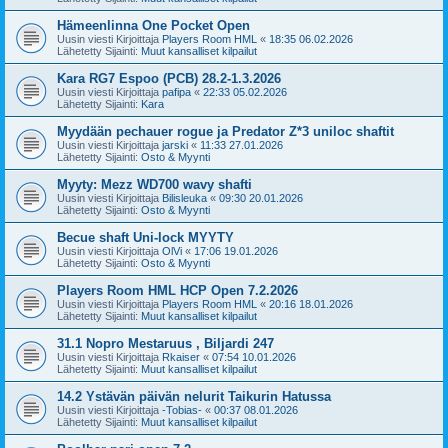
Hämeenlinna One Pocket Open
Uusin viesti Kirjoittaja
Players Room HML
«
18:35 06.02.2026
Lähetetty Sijainti:
Muut kansalliset kilpailut
Kara RG7 Espoo (PCB) 28.2-1.3.2026
Uusin viesti Kirjoittaja
pafipa
«
22:33 05.02.2026
Lähetetty Sijainti:
Kara
Myydään pechauer rogue ja Predator Z*3 uniloc shaftit
Uusin viesti Kirjoittaja
jarski
«
11:33 27.01.2026
Lähetetty Sijainti:
Osto & Myynti
Myyty: Mezz WD700 wavy shafti
Uusin viesti Kirjoittaja
Bilisleuka
«
09:30 20.01.2026
Lähetetty Sijainti:
Osto & Myynti
Becue shaft Uni-lock MYYTY
Uusin viesti Kirjoittaja
OlVi
«
17:06 19.01.2026
Lähetetty Sijainti:
Osto & Myynti
Players Room HML HCP Open 7.2.2026
Uusin viesti Kirjoittaja
Players Room HML
«
20:16 18.01.2026
Lähetetty Sijainti:
Muut kansalliset kilpailut
31.1 Nopro Mestaruus , Biljardi 247
Uusin viesti Kirjoittaja
Rkaiser
«
07:54 10.01.2026
Lähetetty Sijainti:
Muut kansalliset kilpailut
14.2 Ystävän päivän nelurit Taikurin Hatussa
Uusin viesti Kirjoittaja
-Tobias-
«
00:37 08.01.2026
Lähetetty Sijainti:
Muut kansalliset kilpailut