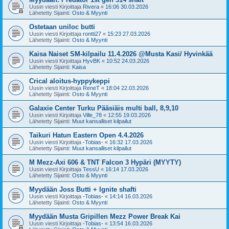
Uusin viesti Kirjoittaja
Rivera
«
16:06 30.03.2026
Lähetetty Sijainti:
Osto & Myynti
Ostetaan uniloc butti
Uusin viesti Kirjoittaja
rontti27
«
15:23 27.03.2026
Lähetetty Sijainti:
Osto & Myynti
Kaisa Naiset SM-kilpailu 11.4.2026 @Musta Kasi/ Hyvinkää
Uusin viesti Kirjoittaja
HyvBK
«
10:52 24.03.2026
Lähetetty Sijainti:
Kaisa
Crical aloitus-hyppykeppi
Uusin viesti Kirjoittaja
ReneT
«
18:04 22.03.2026
Lähetetty Sijainti:
Osto & Myynti
Galaxie Center Turku Pääsiäis multi ball, 8,9,10
Uusin viesti Kirjoittaja
Ville_78
«
12:55 19.03.2026
Lähetetty Sijainti:
Muut kansalliset kilpailut
Taikuri Hatun Eastern Open 4.4.2026
Uusin viesti Kirjoittaja
-Tobias-
«
16:32 17.03.2026
Lähetetty Sijainti:
Muut kansalliset kilpailut
M Mezz-Axi 606 & TNT Falcon 3 Hypäri (MYYTY)
Uusin viesti Kirjoittaja
TessU
«
16:14 17.03.2026
Lähetetty Sijainti:
Osto & Myynti
Myydään Joss Butti + Ignite shafti
Uusin viesti Kirjoittaja
-Tobias-
«
14:14 16.03.2026
Lähetetty Sijainti:
Osto & Myynti
Myydään Musta Gripillen Mezz Power Break Kai
Uusin viesti Kirjoittaja
-Tobias-
«
13:54 16.03.2026