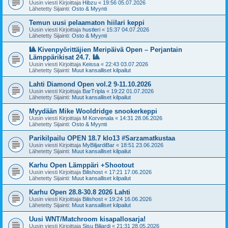
Uusin viesti Kirjoittaja
Hibzu
«
19:56 05.07.2026
Lähetetty Sijainti:
Osto & Myynti
Temun uusi pelaamaton hiilari keppi
Uusin viesti Kirjoittaja
hustleri
«
15:37 04.07.2026
Lähetetty Sijainti:
Osto & Myynti
🎱 Kivenpyörittäjien Meripäivä Open – Perjantain
Lämppärikisat 24.7. 🎱
Uusin viesti Kirjoittaja
Keissa
«
22:43 03.07.2026
Lähetetty Sijainti:
Muut kansalliset kilpailut
Lahti Diamond Open vol.2 9-11.10.2026
Uusin viesti Kirjoittaja
BarTripla
«
19:22 01.07.2026
Lähetetty Sijainti:
Muut kansalliset kilpailut
Myydään Mike Wooldridge snookerkeppi
Uusin viesti Kirjoittaja
M Korvenala
«
14:31 28.06.2026
Lähetetty Sijainti:
Osto & Myynti
Parikilpailu OPEN 18.7 klo13 #Sarzamatkustaa
Uusin viesti Kirjoittaja
MyBiljardiBar
«
18:51 23.06.2026
Lähetetty Sijainti:
Muut kansalliset kilpailut
Karhu Open Lämppäri +Shootout
Uusin viesti Kirjoittaja
Bilishost
«
17:21 17.06.2026
Lähetetty Sijainti:
Muut kansalliset kilpailut
Karhu Open 28.8-30.8 2026 Lahti
Uusin viesti Kirjoittaja
Bilishost
«
19:24 16.06.2026
Lähetetty Sijainti:
Muut kansalliset kilpailut
Uusi WNT/Matchroom kisapallosarja!
Uusin viesti Kirjoittaja
Sisu Biljardi
«
21:31 28.05.2026