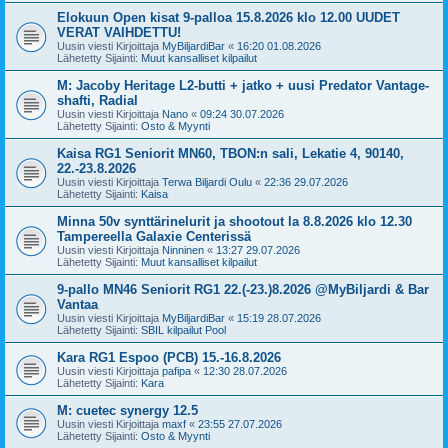
Elokuun Open kisat 9-palloa 15.8.2026 klo 12.00 UUDET
VERAT VAIHDETTU!
Uusin viesti Kirjoittaja
MyBiljardiBar
«
16:20 01.08.2026
Lähetetty Sijainti:
Muut kansalliset kilpailut
M: Jacoby Heritage L2-butti + jatko + uusi Predator Vantage-
shafti, Radial
Uusin viesti Kirjoittaja
Nano
«
09:24 30.07.2026
Lähetetty Sijainti:
Osto & Myynti
Kaisa RG1 Seniorit MN60, TBON:n sali, Lekatie 4, 90140,
22.-23.8.2026
Uusin viesti Kirjoittaja
Terwa Biljardi Oulu
«
22:36 29.07.2026
Lähetetty Sijainti:
Kaisa
Minna 50v synttärinelurit ja shootout la 8.8.2026 klo 12.30
Tampereella Galaxie Centerissä
Uusin viesti Kirjoittaja
Ninninen
«
13:27 29.07.2026
Lähetetty Sijainti:
Muut kansalliset kilpailut
9-pallo MN46 Seniorit RG1 22.(-23.)8.2026 @MyBiljardi & Bar
Vantaa
Uusin viesti Kirjoittaja
MyBiljardiBar
«
15:19 28.07.2026
Lähetetty Sijainti:
SBIL kilpailut Pool
Kara RG1 Espoo (PCB) 15.-16.8.2026
Uusin viesti Kirjoittaja
pafipa
«
12:30 28.07.2026
Lähetetty Sijainti:
Kara
M: cuetec synergy 12.5
Uusin viesti Kirjoittaja
maxf
«
23:55 27.07.2026
Lähetetty Sijainti:
Osto & Myynti