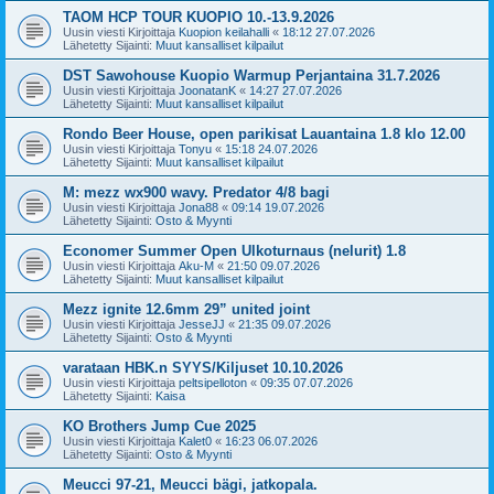
TAOM HCP TOUR KUOPIO 10.-13.9.2026
Uusin viesti Kirjoittaja
Kuopion keilahalli
«
18:12 27.07.2026
Lähetetty Sijainti:
Muut kansalliset kilpailut
DST Sawohouse Kuopio Warmup Perjantaina 31.7.2026
Uusin viesti Kirjoittaja
JoonatanK
«
14:27 27.07.2026
Lähetetty Sijainti:
Muut kansalliset kilpailut
Rondo Beer House, open parikisat Lauantaina 1.8 klo 12.00
Uusin viesti Kirjoittaja
Tonyu
«
15:18 24.07.2026
Lähetetty Sijainti:
Muut kansalliset kilpailut
M: mezz wx900 wavy. Predator 4/8 bagi
Uusin viesti Kirjoittaja
Jona88
«
09:14 19.07.2026
Lähetetty Sijainti:
Osto & Myynti
Economer Summer Open Ulkoturnaus (nelurit) 1.8
Uusin viesti Kirjoittaja
Aku-M
«
21:50 09.07.2026
Lähetetty Sijainti:
Muut kansalliset kilpailut
Mezz ignite 12.6mm 29” united joint
Uusin viesti Kirjoittaja
JesseJJ
«
21:35 09.07.2026
Lähetetty Sijainti:
Osto & Myynti
varataan HBK.n SYYS/Kiljuset 10.10.2026
Uusin viesti Kirjoittaja
peltsipelloton
«
09:35 07.07.2026
Lähetetty Sijainti:
Kaisa
KO Brothers Jump Cue 2025
Uusin viesti Kirjoittaja
Kalet0
«
16:23 06.07.2026
Lähetetty Sijainti:
Osto & Myynti
Meucci 97-21, Meucci bägi, jatkopala.