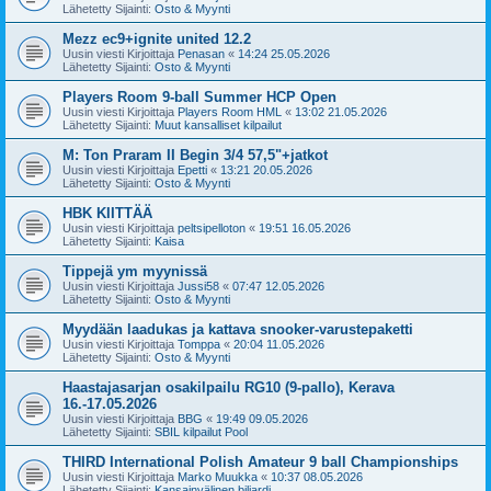
Lähetetty Sijainti:
Osto & Myynti
Mezz ec9+ignite united 12.2
Uusin viesti Kirjoittaja
Penasan
«
14:24 25.05.2026
Lähetetty Sijainti:
Osto & Myynti
Players Room 9-ball Summer HCP Open
Uusin viesti Kirjoittaja
Players Room HML
«
13:02 21.05.2026
Lähetetty Sijainti:
Muut kansalliset kilpailut
M: Ton Praram II Begin 3/4 57,5"+jatkot
Uusin viesti Kirjoittaja
Epetti
«
13:21 20.05.2026
Lähetetty Sijainti:
Osto & Myynti
HBK KIITTÄÄ
Uusin viesti Kirjoittaja
peltsipelloton
«
19:51 16.05.2026
Lähetetty Sijainti:
Kaisa
Tippejä ym myynissä
Uusin viesti Kirjoittaja
Jussi58
«
07:47 12.05.2026
Lähetetty Sijainti:
Osto & Myynti
Myydään laadukas ja kattava snooker-varustepaketti
Uusin viesti Kirjoittaja
Tomppa
«
20:04 11.05.2026
Lähetetty Sijainti:
Osto & Myynti
Haastajasarjan osakilpailu RG10 (9-pallo), Kerava
16.-17.05.2026
Uusin viesti Kirjoittaja
BBG
«
19:49 09.05.2026
Lähetetty Sijainti:
SBIL kilpailut Pool
THIRD International Polish Amateur 9 ball Championships
Uusin viesti Kirjoittaja
Marko Muukka
«
10:37 08.05.2026
Lähetetty Sijainti:
Kansainvälinen biljardi