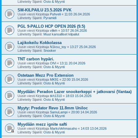
Lähetetty Sijainti:
Osto & Myynti
SM-KILPAILU 23.5.2026 PVK
Uusin viesti Kirjoittaja
Puhveli
«
11:03 26.04.2026
Lähetetty Sijainti:
Pyramidi
PGL 9-PALLO HCP OPEN 2026 (9.5)
Uusin viesti Kirjoittaja
villeh
«
10:57 26.04.2026
Lähetetty Sijainti:
Muut kansalliset kilpailut
Lajikokeilu Kokkolassa
Uusin viesti Kirjoittaja
N1ksu_toy
«
13:27 25.04.2026
Lähetetty Sijainti:
Snooker
TNT carbon hypäri.
Uusin viesti Kirjoittaja
OlVi
«
13:11 20.04.2026
Lähetetty Sijainti:
Osto & Myynti
Ostetaan Mezz Pro Extension
Uusin viesti Kirjoittaja
MK91
«
22:00 15.04.2026
Lähetetty Sijainti:
Osto & Myynti
Myydään: Peradon Lazer snookerkeppi + jatkovarsi (Vantaa)
Uusin viesti Kirjoittaja
tkh1310
«
18:03 15.04.2026
Lähetetty Sijainti:
Osto & Myynti
Myyty: Predator Revo 11.8mm Uniloc
Uusin viesti Kirjoittaja
SamuLampi
«
20:00 14.04.2026
Lähetetty Sijainti:
Osto & Myynti
Myydään mezz ignite safti
Uusin viesti Kirjoittaja
MarkoVehmasaho
«
14:03 13.04.2026
Lähetetty Sijainti:
Osto & Myynti