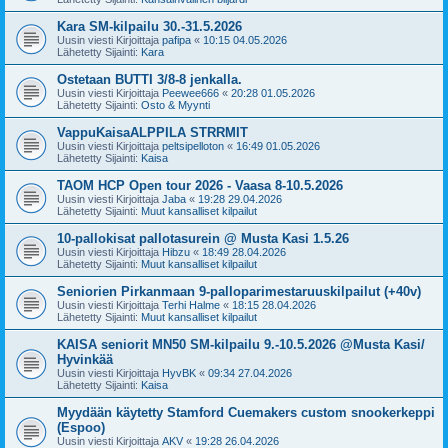
Kara SM-kilpailu 30.-31.5.2026
Uusin viesti Kirjoittaja
pafipa
«
10:15 04.05.2026
Lähetetty Sijainti:
Kara
Ostetaan BUTTI 3/8-8 jenkalla.
Uusin viesti Kirjoittaja
Peewee666
«
20:28 01.05.2026
Lähetetty Sijainti:
Osto & Myynti
VappuKaisaALPPILA STRRMIT
Uusin viesti Kirjoittaja
peltsipelloton
«
16:49 01.05.2026
Lähetetty Sijainti:
Kaisa
TAOM HCP Open tour 2026 - Vaasa 8-10.5.2026
Uusin viesti Kirjoittaja
Jaba
«
19:28 29.04.2026
Lähetetty Sijainti:
Muut kansalliset kilpailut
10-pallokisat pallotasurein @ Musta Kasi 1.5.26
Uusin viesti Kirjoittaja
Hibzu
«
18:49 28.04.2026
Lähetetty Sijainti:
Muut kansalliset kilpailut
Seniorien Pirkanmaan 9-palloparimestaruuskilpailut (+40v)
Uusin viesti Kirjoittaja
Terhi Halme
«
18:15 28.04.2026
Lähetetty Sijainti:
Muut kansalliset kilpailut
KAISA seniorit MN50 SM-kilpailu 9.-10.5.2026 @Musta Kasi/
Hyvinkää
Uusin viesti Kirjoittaja
HyvBK
«
09:34 27.04.2026
Lähetetty Sijainti:
Kaisa
Myydään käytetty Stamford Cuemakers custom snookerkeppi
(Espoo)
Uusin viesti Kirjoittaja
AKV
«
19:28 26.04.2026