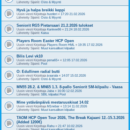
Lähetetty Sijainti:
Osto & Myynti
Hyvä ja halpa breikki keppi
Uusin viesti Kirjoittaja
hustleri
«
17:20 21.02.2026
Lähetetty Sijainti:
Osto & Myynti
Seniorit RG5 Pietarsaari 21.2.2026 tulokset
Uusin viesti Kirjoittaja
Kankee86
«
21:24 18.02.2026
Lähetetty Sijainti:
Kaisa
Players Room Easter HCP Open
Uusin viesti Kirjoittaja
Players Room HML
«
19:35 17.02.2026
Lähetetty Sijainti:
Muut kansalliset kilpailut
Bilis Levi vk10
Uusin viesti Kirjoittaja
pena65+
«
12:05 17.02.2026
Lähetetty Sijainti:
Pool
O: Edullinen radial butti
Uusin viesti Kirjoittaja
jvaarala
«
14:07 15.02.2026
Lähetetty Sijainti:
Osto & Myynti
MN55 28.2. & MN65 1.3. 8-pallo Seniorit SM-kilpailu - Vaasa
Uusin viesti Kirjoittaja
Jaba
«
16:00 12.02.2026
Lähetetty Sijainti:
SBIL kilpailut Pool
Mine ystävänpäivä mestaruuskisat 14.02
Uusin viesti Kirjoittaja
M1nebar
«
13:14 11.02.2026
Lähetetty Sijainti:
Muut kansalliset kilpailut
TAOM HCP Open Tour 2026, The Break Kajaani 12.-15.3.2026
(Added 1200€)
Uusin viesti Kirjoittaja
Rahu
«
21:47 10.02.2026
Lähetetty Sijainti:
Muut kansalliset kilpailut