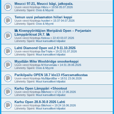
Meucci 97-21, Meucci bägi, jatkopala.
Uusin viesti Kirjoittaja
Hibzu
«
19:56 05.07.2026
Lähetetty Sijainti:
Osto & Myynti
Temun uusi pelaamaton hiilari keppi
Uusin viesti Kirjoittaja
hustleri
«
15:37 04.07.2026
Lähetetty Sijainti:
Osto & Myynti
🎱 Kivenpyörittäjien Meripäivä Open – Perjantain
Lämppärikisat 24.7. 🎱
Uusin viesti Kirjoittaja
Keissa
«
22:43 03.07.2026
Lähetetty Sijainti:
Muut kansalliset kilpailut
Lahti Diamond Open vol.2 9-11.10.2026
Uusin viesti Kirjoittaja
BarTripla
«
19:22 01.07.2026
Lähetetty Sijainti:
Muut kansalliset kilpailut
Myydään Mike Wooldridge snookerkeppi
Uusin viesti Kirjoittaja
M Korvenala
«
14:31 28.06.2026
Lähetetty Sijainti:
Osto & Myynti
Parikilpailu OPEN 18.7 klo13 #Sarzamatkustaa
Uusin viesti Kirjoittaja
MyBiljardiBar
«
18:51 23.06.2026
Lähetetty Sijainti:
Muut kansalliset kilpailut
Karhu Open Lämppäri +Shootout
Uusin viesti Kirjoittaja
Bilishost
«
17:21 17.06.2026
Lähetetty Sijainti:
Muut kansalliset kilpailut
Karhu Open 28.8-30.8 2026 Lahti
Uusin viesti Kirjoittaja
Bilishost
«
19:24 16.06.2026
Lähetetty Sijainti:
Muut kansalliset kilpailut