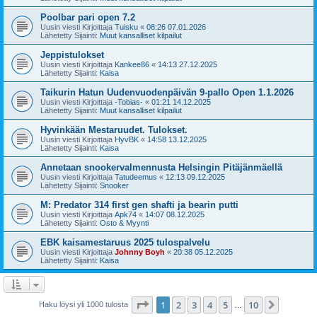
Poolbar pari open 7.2
Uusin viesti Kirjoittaja
Tuisku
«
08:26 07.01.2026
Lähetetty Sijainti:
Muut kansalliset kilpailut
Jeppistulokset
Uusin viesti Kirjoittaja
Kankee86
«
14:13 27.12.2025
Lähetetty Sijainti:
Kaisa
Taikurin Hatun Uudenvuodenpäivän 9-pallo Open 1.1.2026
Uusin viesti Kirjoittaja
-Tobias-
«
01:21 14.12.2025
Lähetetty Sijainti:
Muut kansalliset kilpailut
Hyvinkään Mestaruudet. Tulokset.
Uusin viesti Kirjoittaja
HyvBK
«
14:58 13.12.2025
Lähetetty Sijainti:
Kaisa
Annetaan snookervalmennusta Helsingin Pitäjänmäellä
Uusin viesti Kirjoittaja
Tatudeemus
«
12:13 09.12.2025
Lähetetty Sijainti:
Snooker
M: Predator 314 first gen shafti ja bearin putti
Uusin viesti Kirjoittaja
Apk74
«
14:07 08.12.2025
Lähetetty Sijainti:
Osto & Myynti
EBK kaisamestaruus 2025 tulospalvelu
Uusin viesti Kirjoittaja
Johnny Boyh
«
20:38 05.12.2025
Lähetetty Sijainti:
Kaisa
Sivu
1
/
10
1
2
3
4
5
10
Seuraa
Haku löysi yli 1000 tulosta
…