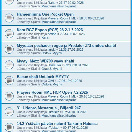
Uusin viesti Kirjoittaja
Rahu
«
21:47 10.02.2026
Lähetetty Sijainti:
Muut kansalliset kilpailut
Hämeenlinna One Pocket Open
Uusin viesti Kirjoittaja
Players Room HML
«
18:35 06.02.2026
Lähetetty Sijainti:
Muut kansalliset kilpailut
Kara RG7 Espoo (PCB) 28.2-1.3.2026
Uusin viesti Kirjoittaja
pafipa
«
22:33 05.02.2026
Lähetetty Sijainti:
Kara
Myydään pechauer rogue ja Predator Z*3 uniloc shaftit
Uusin viesti Kirjoittaja
jarski
«
11:33 27.01.2026
Lähetetty Sijainti:
Osto & Myynti
Myyty: Mezz WD700 wavy shafti
Uusin viesti Kirjoittaja
Bilisleuka
«
09:30 20.01.2026
Lähetetty Sijainti:
Osto & Myynti
Becue shaft Uni-lock MYYTY
Uusin viesti Kirjoittaja
OlVi
«
17:06 19.01.2026
Lähetetty Sijainti:
Osto & Myynti
Players Room HML HCP Open 7.2.2026
Uusin viesti Kirjoittaja
Players Room HML
«
20:16 18.01.2026
Lähetetty Sijainti:
Muut kansalliset kilpailut
31.1 Nopro Mestaruus , Biljardi 247
Uusin viesti Kirjoittaja
Rkaiser
«
07:54 10.01.2026
Lähetetty Sijainti:
Muut kansalliset kilpailut
14.2 Ystävän päivän nelurit Taikurin Hatussa
Uusin viesti Kirjoittaja
-Tobias-
«
00:37 08.01.2026
Lähetetty Sijainti:
Muut kansalliset kilpailut