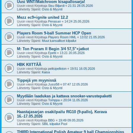
Uusi WNT/Matchroom kisapallosarja!
Uusin viesti Kirjoittaja
Sisu Biljardi
«
21:31 28.05.2026
Lähetetty Sijainti:
Osto & Myynti
Mezz ec9+ignite united 12.2
Uusin viesti Kirjoittaja
Penasan
«
14:24 25.05.2026
Lähetetty Sijainti:
Osto & Myynti
Players Room 9-ball Summer HCP Open
Uusin viesti Kirjoittaja
Players Room HML
«
13:02 21.05.2026
Lähetetty Sijainti:
Muut kansalliset kilpailut
M: Ton Praram II Begin 3/4 57,5"+jatkot
Uusin viesti Kirjoittaja
Epetti
«
13:21 20.05.2026
Lähetetty Sijainti:
Osto & Myynti
HBK KIITTÄÄ
Uusin viesti Kirjoittaja
peltsipelloton
«
19:51 16.05.2026
Lähetetty Sijainti:
Kaisa
Tippejä ym myynissä
Uusin viesti Kirjoittaja
Jussi58
«
07:47 12.05.2026
Lähetetty Sijainti:
Osto & Myynti
Myydään laadukas ja kattava snooker-varustepaketti
Uusin viesti Kirjoittaja
Tomppa
«
20:04 11.05.2026
Lähetetty Sijainti:
Osto & Myynti
Haastajasarjan osakilpailu RG10 (9-pallo), Kerava
16.-17.05.2026
Uusin viesti Kirjoittaja
BBG
«
19:49 09.05.2026
Lähetetty Sijainti:
SBIL kilpailut Pool
THIRD International Polish Amateur 9 ball Championships