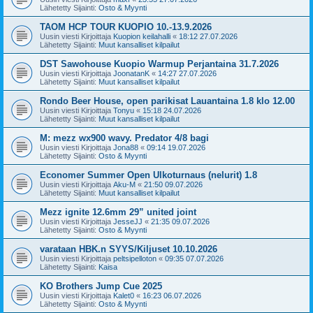
Lähetetty Sijainti:
Osto & Myynti
TAOM HCP TOUR KUOPIO 10.-13.9.2026
Uusin viesti Kirjoittaja
Kuopion keilahalli
«
18:12 27.07.2026
Lähetetty Sijainti:
Muut kansalliset kilpailut
DST Sawohouse Kuopio Warmup Perjantaina 31.7.2026
Uusin viesti Kirjoittaja
JoonatanK
«
14:27 27.07.2026
Lähetetty Sijainti:
Muut kansalliset kilpailut
Rondo Beer House, open parikisat Lauantaina 1.8 klo 12.00
Uusin viesti Kirjoittaja
Tonyu
«
15:18 24.07.2026
Lähetetty Sijainti:
Muut kansalliset kilpailut
M: mezz wx900 wavy. Predator 4/8 bagi
Uusin viesti Kirjoittaja
Jona88
«
09:14 19.07.2026
Lähetetty Sijainti:
Osto & Myynti
Economer Summer Open Ulkoturnaus (nelurit) 1.8
Uusin viesti Kirjoittaja
Aku-M
«
21:50 09.07.2026
Lähetetty Sijainti:
Muut kansalliset kilpailut
Mezz ignite 12.6mm 29” united joint
Uusin viesti Kirjoittaja
JesseJJ
«
21:35 09.07.2026
Lähetetty Sijainti:
Osto & Myynti
varataan HBK.n SYYS/Kiljuset 10.10.2026
Uusin viesti Kirjoittaja
peltsipelloton
«
09:35 07.07.2026
Lähetetty Sijainti:
Kaisa
KO Brothers Jump Cue 2025
Uusin viesti Kirjoittaja
Kalet0
«
16:23 06.07.2026
Lähetetty Sijainti:
Osto & Myynti