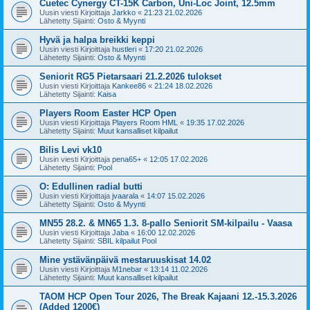
Cuetec Cynergy CT-15K Carbon, Uni-Loc Joint, 12.5mm
Uusin viesti Kirjoittaja
Jarkko
«
21:23 21.02.2026
Lähetetty Sijainti:
Osto & Myynti
Hyvä ja halpa breikki keppi
Uusin viesti Kirjoittaja
hustleri
«
17:20 21.02.2026
Lähetetty Sijainti:
Osto & Myynti
Seniorit RG5 Pietarsaari 21.2.2026 tulokset
Uusin viesti Kirjoittaja
Kankee86
«
21:24 18.02.2026
Lähetetty Sijainti:
Kaisa
Players Room Easter HCP Open
Uusin viesti Kirjoittaja
Players Room HML
«
19:35 17.02.2026
Lähetetty Sijainti:
Muut kansalliset kilpailut
Bilis Levi vk10
Uusin viesti Kirjoittaja
pena65+
«
12:05 17.02.2026
Lähetetty Sijainti:
Pool
O: Edullinen radial butti
Uusin viesti Kirjoittaja
jvaarala
«
14:07 15.02.2026
Lähetetty Sijainti:
Osto & Myynti
MN55 28.2. & MN65 1.3. 8-pallo Seniorit SM-kilpailu - Vaasa
Uusin viesti Kirjoittaja
Jaba
«
16:00 12.02.2026
Lähetetty Sijainti:
SBIL kilpailut Pool
Mine ystävänpäivä mestaruuskisat 14.02
Uusin viesti Kirjoittaja
M1nebar
«
13:14 11.02.2026
Lähetetty Sijainti:
Muut kansalliset kilpailut
TAOM HCP Open Tour 2026, The Break Kajaani 12.-15.3.2026
(Added 1200€)