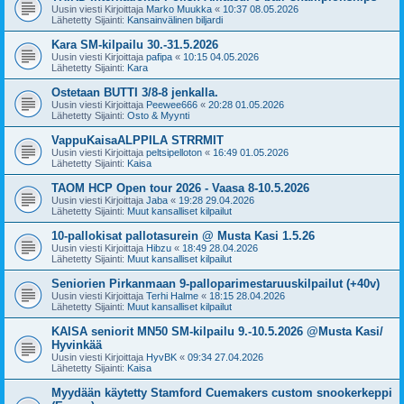
Uusin viesti Kirjoittaja
Marko Muukka
«
10:37 08.05.2026
Lähetetty Sijainti:
Kansainvälinen biljardi
Kara SM-kilpailu 30.-31.5.2026
Uusin viesti Kirjoittaja
pafipa
«
10:15 04.05.2026
Lähetetty Sijainti:
Kara
Ostetaan BUTTI 3/8-8 jenkalla.
Uusin viesti Kirjoittaja
Peewee666
«
20:28 01.05.2026
Lähetetty Sijainti:
Osto & Myynti
VappuKaisaALPPILA STRRMIT
Uusin viesti Kirjoittaja
peltsipelloton
«
16:49 01.05.2026
Lähetetty Sijainti:
Kaisa
TAOM HCP Open tour 2026 - Vaasa 8-10.5.2026
Uusin viesti Kirjoittaja
Jaba
«
19:28 29.04.2026
Lähetetty Sijainti:
Muut kansalliset kilpailut
10-pallokisat pallotasurein @ Musta Kasi 1.5.26
Uusin viesti Kirjoittaja
Hibzu
«
18:49 28.04.2026
Lähetetty Sijainti:
Muut kansalliset kilpailut
Seniorien Pirkanmaan 9-palloparimestaruuskilpailut (+40v)
Uusin viesti Kirjoittaja
Terhi Halme
«
18:15 28.04.2026
Lähetetty Sijainti:
Muut kansalliset kilpailut
KAISA seniorit MN50 SM-kilpailu 9.-10.5.2026 @Musta Kasi/
Hyvinkää
Uusin viesti Kirjoittaja
HyvBK
«
09:34 27.04.2026
Lähetetty Sijainti:
Kaisa
Myydään käytetty Stamford Cuemakers custom snookerkeppi