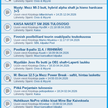
Lähetetty Sijainti:
Osto & Myynti
Myyty: Mezz MI-3 butt, hybrid alpha shaft ja hieno hardcase
3+5
Uusin viesti Kirjoittaja
billiardshark
«
14:25 12.04.2026
Lähetetty Sijainti:
Osto & Myynti
KAISA NAISET SM 2026 TULOSOSIO
Uusin viesti Kirjoittaja
HyvBK
«
21:18 08.04.2026
Lähetetty Sijainti:
Kaisa
Finnish poolbilliard tourin osakilpailu toukokuussa
Uusin viesti Kirjoittaja
Marko Muukka
«
11:17 07.04.2026
Lähetetty Sijainti:
SBIL kilpailut Pool
Poolbar 8-pallo 11.4. / RIIHIMÄKI
Uusin viesti Kirjoittaja
Kuutti
«
16:09 06.04.2026
Lähetetty Sijainti:
Muut kansalliset kilpailut
Myydään Joss Rs butti ja OB1 shaft+Laperti laukku
Uusin viesti Kirjoittaja
Olzku
«
18:33 04.04.2026
Lähetetty Sijainti:
Osto & Myynti
M: Becue 12.5 ja Mezz Power Break - saftit, hintaa laskettu
Uusin viesti Kirjoittaja
pade
«
14:55 03.04.2026
Lähetetty Sijainti:
Osto & Myynti
Pitkä Perjantain tulososio
Uusin viesti Kirjoittaja
peltsipelloton
«
18:24 02.04.2026
Lähetetty Sijainti:
Kaisa
Huhtikuun NoPro viikko kisat Mine Bar Kaivoksela
Uusin viesti Kirjoittaja
M1nebar
«
15:08 02.04.2026
Lähetetty Sijainti:
Muut kansalliset kilpailut