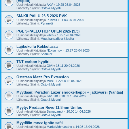
(Espoo)
Uusin viesti Kirjoittaja
AKV
«
19:28 26.04.2026
Lähetetty Sijainti:
Osto & Myynti
SM-KILPAILU 23.5.2026 PVK
Uusin viesti Kirjoittaja
Puhveli
«
11:03 26.04.2026
Lähetetty Sijainti:
Pyramidi
PGL 9-PALLO HCP OPEN 2026 (9.5)
Uusin viesti Kirjoittaja
villeh
«
10:57 26.04.2026
Lähetetty Sijainti:
Muut kansalliset kilpailut
Lajikokeilu Kokkolassa
Uusin viesti Kirjoittaja
N1ksu_toy
«
13:27 25.04.2026
Lähetetty Sijainti:
Snooker
TNT carbon hypäri.
Uusin viesti Kirjoittaja
OlVi
«
13:11 20.04.2026
Lähetetty Sijainti:
Osto & Myynti
Ostetaan Mezz Pro Extension
Uusin viesti Kirjoittaja
MK91
«
22:00 15.04.2026
Lähetetty Sijainti:
Osto & Myynti
Myydään: Peradon Lazer snookerkeppi + jatkovarsi (Vantaa)
Uusin viesti Kirjoittaja
tkh1310
«
18:03 15.04.2026
Lähetetty Sijainti:
Osto & Myynti
Myyty: Predator Revo 11.8mm Uniloc
Uusin viesti Kirjoittaja
SamuLampi
«
20:00 14.04.2026
Lähetetty Sijainti:
Osto & Myynti
Myydään mezz ignite safti
Uusin viesti Kirjoittaja
MarkoVehmasaho
«
14:03 13.04.2026