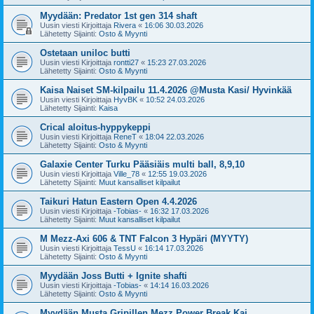
Myydään: Predator 1st gen 314 shaft
Uusin viesti Kirjoittaja
Rivera
«
16:06 30.03.2026
Lähetetty Sijainti:
Osto & Myynti
Ostetaan uniloc butti
Uusin viesti Kirjoittaja
rontti27
«
15:23 27.03.2026
Lähetetty Sijainti:
Osto & Myynti
Kaisa Naiset SM-kilpailu 11.4.2026 @Musta Kasi/ Hyvinkää
Uusin viesti Kirjoittaja
HyvBK
«
10:52 24.03.2026
Lähetetty Sijainti:
Kaisa
Crical aloitus-hyppykeppi
Uusin viesti Kirjoittaja
ReneT
«
18:04 22.03.2026
Lähetetty Sijainti:
Osto & Myynti
Galaxie Center Turku Pääsiäis multi ball, 8,9,10
Uusin viesti Kirjoittaja
Ville_78
«
12:55 19.03.2026
Lähetetty Sijainti:
Muut kansalliset kilpailut
Taikuri Hatun Eastern Open 4.4.2026
Uusin viesti Kirjoittaja
-Tobias-
«
16:32 17.03.2026
Lähetetty Sijainti:
Muut kansalliset kilpailut
M Mezz-Axi 606 & TNT Falcon 3 Hypäri (MYYTY)
Uusin viesti Kirjoittaja
TessU
«
16:14 17.03.2026
Lähetetty Sijainti:
Osto & Myynti
Myydään Joss Butti + Ignite shafti
Uusin viesti Kirjoittaja
-Tobias-
«
14:14 16.03.2026
Lähetetty Sijainti:
Osto & Myynti
Myydään Musta Gripillen Mezz Power Break Kai