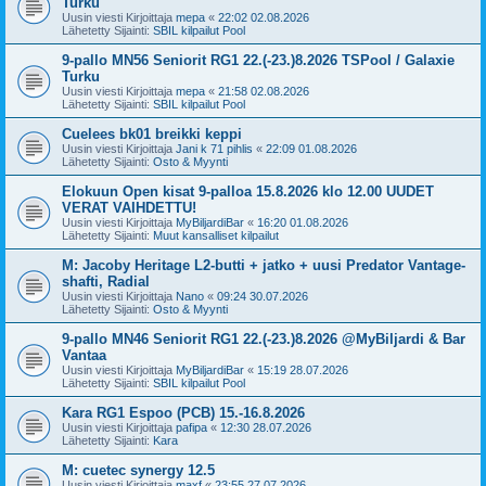
Turku
Uusin viesti Kirjoittaja
mepa
«
22:02 02.08.2026
Lähetetty Sijainti:
SBIL kilpailut Pool
9-pallo MN56 Seniorit RG1 22.(-23.)8.2026 TSPool / Galaxie
Turku
Uusin viesti Kirjoittaja
mepa
«
21:58 02.08.2026
Lähetetty Sijainti:
SBIL kilpailut Pool
Cuelees bk01 breikki keppi
Uusin viesti Kirjoittaja
Jani k 71 pihlis
«
22:09 01.08.2026
Lähetetty Sijainti:
Osto & Myynti
Elokuun Open kisat 9-palloa 15.8.2026 klo 12.00 UUDET
VERAT VAIHDETTU!
Uusin viesti Kirjoittaja
MyBiljardiBar
«
16:20 01.08.2026
Lähetetty Sijainti:
Muut kansalliset kilpailut
M: Jacoby Heritage L2-butti + jatko + uusi Predator Vantage-
shafti, Radial
Uusin viesti Kirjoittaja
Nano
«
09:24 30.07.2026
Lähetetty Sijainti:
Osto & Myynti
9-pallo MN46 Seniorit RG1 22.(-23.)8.2026 @MyBiljardi & Bar
Vantaa
Uusin viesti Kirjoittaja
MyBiljardiBar
«
15:19 28.07.2026
Lähetetty Sijainti:
SBIL kilpailut Pool
Kara RG1 Espoo (PCB) 15.-16.8.2026
Uusin viesti Kirjoittaja
pafipa
«
12:30 28.07.2026
Lähetetty Sijainti:
Kara
M: cuetec synergy 12.5
Uusin viesti Kirjoittaja
maxf
«
23:55 27.07.2026