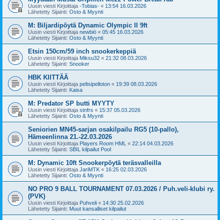
Uusin viesti Kirjoittaja
-Tobias-
«
13:54 16.03.2026
Lähetetty Sijainti:
Osto & Myynti
M: Biljardipöytä Dynamic Olympic II 9ft
Uusin viesti Kirjoittaja
newbiö
«
05:45 16.03.2026
Lähetetty Sijainti:
Osto & Myynti
Etsin 150cm/59 inch snookerkeppiä
Uusin viesti Kirjoittaja
Miksu32
«
21:32 08.03.2026
Lähetetty Sijainti:
Snooker
HBK KIITTÄÄ
Uusin viesti Kirjoittaja
peltsipelloton
«
19:39 08.03.2026
Lähetetty Sijainti:
Kaisa
M: Predator SP butti MYYTY
Uusin viesti Kirjoittaja
stnfrs
«
15:37 05.03.2026
Lähetetty Sijainti:
Osto & Myynti
Seniorien MN45-sarjan osakilpailu RG5 (10-pallo),
Hämeenlinna 21.-22.03.2026
Uusin viesti Kirjoittaja
Players Room HML
«
22:14 04.03.2026
Lähetetty Sijainti:
SBIL kilpailut Pool
M: Dynamic 10ft Snookerpöytä teräsvalleilla
Uusin viesti Kirjoittaja
JariMTK
«
16:25 02.03.2026
Lähetetty Sijainti:
Osto & Myynti
NO PRO 9 BALL TOURNAMENT 07.03.2026 / Puh.veli-klubi ry.
(PVK)
Uusin viesti Kirjoittaja
Puhveli
«
14:30 25.02.2026
Lähetetty Sijainti:
Muut kansalliset kilpailut