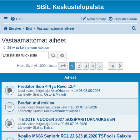
SBiL Keskustelupalsta
UKK
Rekisteröidy
Kirjaudu sisään
E
Etusivu
Etsi
Vastaamattomat aiheet
t
Vastaamattomat aiheet
s
Siirry tarkennettuun hakuun
i
Etsi
Tarkennettu haku
Sivu
1
/
10
1
2
3
4
5
10
Seuraa
Haku löysi yli 1000 tulosta
…
Aiheet
Predator Ikon 4-4 ja Revo 12.4
Uusin viesti Kirjoittaja
AlexOhtonen
«
14:03 08.08.2026
Lähetetty Sijainti:
Osto & Myynti
Bradyn muistokisa
Uusin viesti Kirjoittaja
Lossikuski
«
16:13 07.08.2026
Lähetetty Sijainti:
Muut kansalliset kilpailut
TIEDOTE VUODEN 2027 SUSIPARITURNAUKSEEN
Uusin viesti Kirjoittaja
Jani
«
09:59 07.08.2026
Lähetetty Sijainti:
Kaisa
9-pallo MN66 Seniorit RG1 22.(-23.)8.2026 TSPool / Galaxie