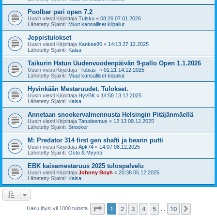
Poolbar pari open 7.2
Uusin viesti Kirjoittaja
Tuisku
«
08:26 07.01.2026
Lähetetty Sijainti:
Muut kansalliset kilpailut
Jeppistulokset
Uusin viesti Kirjoittaja
Kankee86
«
14:13 27.12.2025
Lähetetty Sijainti:
Kaisa
Taikurin Hatun Uudenvuodenpäivän 9-pallo Open 1.1.2026
Uusin viesti Kirjoittaja
-Tobias-
«
01:21 14.12.2025
Lähetetty Sijainti:
Muut kansalliset kilpailut
Hyvinkään Mestaruudet. Tulokset.
Uusin viesti Kirjoittaja
HyvBK
«
14:58 13.12.2025
Lähetetty Sijainti:
Kaisa
Annetaan snookervalmennusta Helsingin Pitäjänmäellä
Uusin viesti Kirjoittaja
Tatudeemus
«
12:13 09.12.2025
Lähetetty Sijainti:
Snooker
M: Predator 314 first gen shafti ja bearin putti
Uusin viesti Kirjoittaja
Apk74
«
14:07 08.12.2025
Lähetetty Sijainti:
Osto & Myynti
EBK kaisamestaruus 2025 tulospalvelu
Uusin viesti Kirjoittaja
Johnny Boyh
«
20:38 05.12.2025
Lähetetty Sijainti:
Kaisa
Sivu
1
/
10
1
2
3
4
5
10
Seuraa
Haku löysi yli 1000 tulosta
…