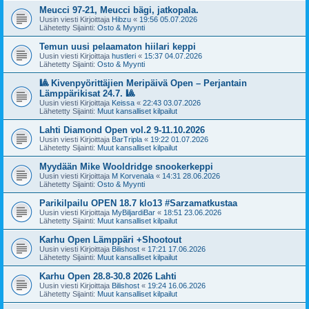
Meucci 97-21, Meucci bägi, jatkopala.
Uusin viesti Kirjoittaja
Hibzu
«
19:56 05.07.2026
Lähetetty Sijainti:
Osto & Myynti
Temun uusi pelaamaton hiilari keppi
Uusin viesti Kirjoittaja
hustleri
«
15:37 04.07.2026
Lähetetty Sijainti:
Osto & Myynti
🎱 Kivenpyörittäjien Meripäivä Open – Perjantain
Lämppärikisat 24.7. 🎱
Uusin viesti Kirjoittaja
Keissa
«
22:43 03.07.2026
Lähetetty Sijainti:
Muut kansalliset kilpailut
Lahti Diamond Open vol.2 9-11.10.2026
Uusin viesti Kirjoittaja
BarTripla
«
19:22 01.07.2026
Lähetetty Sijainti:
Muut kansalliset kilpailut
Myydään Mike Wooldridge snookerkeppi
Uusin viesti Kirjoittaja
M Korvenala
«
14:31 28.06.2026
Lähetetty Sijainti:
Osto & Myynti
Parikilpailu OPEN 18.7 klo13 #Sarzamatkustaa
Uusin viesti Kirjoittaja
MyBiljardiBar
«
18:51 23.06.2026
Lähetetty Sijainti:
Muut kansalliset kilpailut
Karhu Open Lämppäri +Shootout
Uusin viesti Kirjoittaja
Bilishost
«
17:21 17.06.2026
Lähetetty Sijainti:
Muut kansalliset kilpailut
Karhu Open 28.8-30.8 2026 Lahti
Uusin viesti Kirjoittaja
Bilishost
«
19:24 16.06.2026
Lähetetty Sijainti:
Muut kansalliset kilpailut