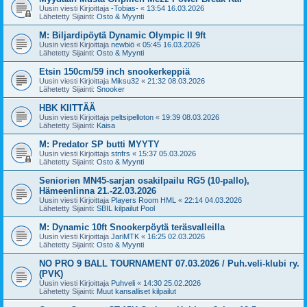
Uusin viesti Kirjoittaja
-Tobias-
«
13:54 16.03.2026
Lähetetty Sijainti:
Osto & Myynti
M: Biljardipöytä Dynamic Olympic II 9ft
Uusin viesti Kirjoittaja
newbiö
«
05:45 16.03.2026
Lähetetty Sijainti:
Osto & Myynti
Etsin 150cm/59 inch snookerkeppiä
Uusin viesti Kirjoittaja
Miksu32
«
21:32 08.03.2026
Lähetetty Sijainti:
Snooker
HBK KIITTÄÄ
Uusin viesti Kirjoittaja
peltsipelloton
«
19:39 08.03.2026
Lähetetty Sijainti:
Kaisa
M: Predator SP butti MYYTY
Uusin viesti Kirjoittaja
stnfrs
«
15:37 05.03.2026
Lähetetty Sijainti:
Osto & Myynti
Seniorien MN45-sarjan osakilpailu RG5 (10-pallo),
Hämeenlinna 21.-22.03.2026
Uusin viesti Kirjoittaja
Players Room HML
«
22:14 04.03.2026
Lähetetty Sijainti:
SBIL kilpailut Pool
M: Dynamic 10ft Snookerpöytä teräsvalleilla
Uusin viesti Kirjoittaja
JariMTK
«
16:25 02.03.2026
Lähetetty Sijainti:
Osto & Myynti
NO PRO 9 BALL TOURNAMENT 07.03.2026 / Puh.veli-klubi ry.
(PVK)
Uusin viesti Kirjoittaja
Puhveli
«
14:30 25.02.2026
Lähetetty Sijainti:
Muut kansalliset kilpailut