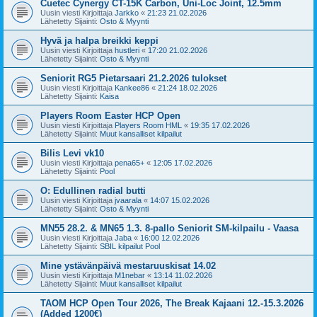
Cuetec Cynergy CT-15K Carbon, Uni-Loc Joint, 12.5mm
Uusin viesti Kirjoittaja
Jarkko
«
21:23 21.02.2026
Lähetetty Sijainti:
Osto & Myynti
Hyvä ja halpa breikki keppi
Uusin viesti Kirjoittaja
hustleri
«
17:20 21.02.2026
Lähetetty Sijainti:
Osto & Myynti
Seniorit RG5 Pietarsaari 21.2.2026 tulokset
Uusin viesti Kirjoittaja
Kankee86
«
21:24 18.02.2026
Lähetetty Sijainti:
Kaisa
Players Room Easter HCP Open
Uusin viesti Kirjoittaja
Players Room HML
«
19:35 17.02.2026
Lähetetty Sijainti:
Muut kansalliset kilpailut
Bilis Levi vk10
Uusin viesti Kirjoittaja
pena65+
«
12:05 17.02.2026
Lähetetty Sijainti:
Pool
O: Edullinen radial butti
Uusin viesti Kirjoittaja
jvaarala
«
14:07 15.02.2026
Lähetetty Sijainti:
Osto & Myynti
MN55 28.2. & MN65 1.3. 8-pallo Seniorit SM-kilpailu - Vaasa
Uusin viesti Kirjoittaja
Jaba
«
16:00 12.02.2026
Lähetetty Sijainti:
SBIL kilpailut Pool
Mine ystävänpäivä mestaruuskisat 14.02
Uusin viesti Kirjoittaja
M1nebar
«
13:14 11.02.2026
Lähetetty Sijainti:
Muut kansalliset kilpailut
TAOM HCP Open Tour 2026, The Break Kajaani 12.-15.3.2026
(Added 1200€)