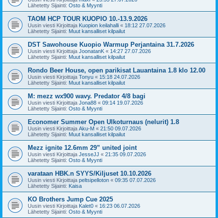
Lähetetty Sijainti:
Osto & Myynti
TAOM HCP TOUR KUOPIO 10.-13.9.2026
Uusin viesti Kirjoittaja
Kuopion keilahalli
«
18:12 27.07.2026
Lähetetty Sijainti:
Muut kansalliset kilpailut
DST Sawohouse Kuopio Warmup Perjantaina 31.7.2026
Uusin viesti Kirjoittaja
JoonatanK
«
14:27 27.07.2026
Lähetetty Sijainti:
Muut kansalliset kilpailut
Rondo Beer House, open parikisat Lauantaina 1.8 klo 12.00
Uusin viesti Kirjoittaja
Tonyu
«
15:18 24.07.2026
Lähetetty Sijainti:
Muut kansalliset kilpailut
M: mezz wx900 wavy. Predator 4/8 bagi
Uusin viesti Kirjoittaja
Jona88
«
09:14 19.07.2026
Lähetetty Sijainti:
Osto & Myynti
Economer Summer Open Ulkoturnaus (nelurit) 1.8
Uusin viesti Kirjoittaja
Aku-M
«
21:50 09.07.2026
Lähetetty Sijainti:
Muut kansalliset kilpailut
Mezz ignite 12.6mm 29” united joint
Uusin viesti Kirjoittaja
JesseJJ
«
21:35 09.07.2026
Lähetetty Sijainti:
Osto & Myynti
varataan HBK.n SYYS/Kiljuset 10.10.2026
Uusin viesti Kirjoittaja
peltsipelloton
«
09:35 07.07.2026
Lähetetty Sijainti:
Kaisa
KO Brothers Jump Cue 2025
Uusin viesti Kirjoittaja
Kalet0
«
16:23 06.07.2026
Lähetetty Sijainti:
Osto & Myynti