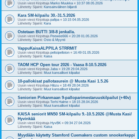
Uusin viesti Kirjoittaja
Marko Muukka
«
10:37 08.05.2026
Lähetetty Sijainti:
Kansainvälinen biljardi
Kara SM-kilpailu 30.-31.5.2026
Uusin viesti Kirjoittaja
pafipa
«
10:15 04.05.2026
Lähetetty Sijainti:
Kara
Ostetaan BUTTI 3/8-8 jenkalla.
Uusin viesti Kirjoittaja
Peewee666
«
20:28 01.05.2026
Lähetetty Sijainti:
Osto & Myynti
VappuKaisaALPPILA STRRMIT
Uusin viesti Kirjoittaja
peltsipelloton
«
16:49 01.05.2026
Lähetetty Sijainti:
Kaisa
TAOM HCP Open tour 2026 - Vaasa 8-10.5.2026
Uusin viesti Kirjoittaja
Jaba
«
19:28 29.04.2026
Lähetetty Sijainti:
Muut kansalliset kilpailut
10-pallokisat pallotasurein @ Musta Kasi 1.5.26
Uusin viesti Kirjoittaja
Hibzu
«
18:49 28.04.2026
Lähetetty Sijainti:
Muut kansalliset kilpailut
Seniorien Pirkanmaan 9-palloparimestaruuskilpailut (+40v)
Uusin viesti Kirjoittaja
Terhi Halme
«
18:15 28.04.2026
Lähetetty Sijainti:
Muut kansalliset kilpailut
KAISA seniorit MN50 SM-kilpailu 9.-10.5.2026 @Musta Kasi/
Hyvinkää
Uusin viesti Kirjoittaja
HyvBK
«
09:34 27.04.2026
Lähetetty Sijainti:
Kaisa
Myydään käytetty Stamford Cuemakers custom snookerkeppi