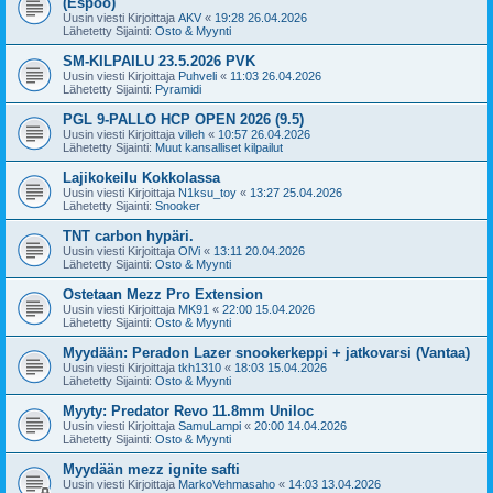
(Espoo)
Uusin viesti Kirjoittaja
AKV
«
19:28 26.04.2026
Lähetetty Sijainti:
Osto & Myynti
SM-KILPAILU 23.5.2026 PVK
Uusin viesti Kirjoittaja
Puhveli
«
11:03 26.04.2026
Lähetetty Sijainti:
Pyramidi
PGL 9-PALLO HCP OPEN 2026 (9.5)
Uusin viesti Kirjoittaja
villeh
«
10:57 26.04.2026
Lähetetty Sijainti:
Muut kansalliset kilpailut
Lajikokeilu Kokkolassa
Uusin viesti Kirjoittaja
N1ksu_toy
«
13:27 25.04.2026
Lähetetty Sijainti:
Snooker
TNT carbon hypäri.
Uusin viesti Kirjoittaja
OlVi
«
13:11 20.04.2026
Lähetetty Sijainti:
Osto & Myynti
Ostetaan Mezz Pro Extension
Uusin viesti Kirjoittaja
MK91
«
22:00 15.04.2026
Lähetetty Sijainti:
Osto & Myynti
Myydään: Peradon Lazer snookerkeppi + jatkovarsi (Vantaa)
Uusin viesti Kirjoittaja
tkh1310
«
18:03 15.04.2026
Lähetetty Sijainti:
Osto & Myynti
Myyty: Predator Revo 11.8mm Uniloc
Uusin viesti Kirjoittaja
SamuLampi
«
20:00 14.04.2026
Lähetetty Sijainti:
Osto & Myynti
Myydään mezz ignite safti
Uusin viesti Kirjoittaja
MarkoVehmasaho
«
14:03 13.04.2026