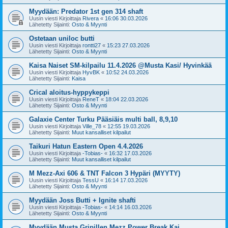
Myydään: Predator 1st gen 314 shaft
Uusin viesti Kirjoittaja
Rivera
«
16:06 30.03.2026
Lähetetty Sijainti:
Osto & Myynti
Ostetaan uniloc butti
Uusin viesti Kirjoittaja
rontti27
«
15:23 27.03.2026
Lähetetty Sijainti:
Osto & Myynti
Kaisa Naiset SM-kilpailu 11.4.2026 @Musta Kasi/ Hyvinkää
Uusin viesti Kirjoittaja
HyvBK
«
10:52 24.03.2026
Lähetetty Sijainti:
Kaisa
Crical aloitus-hyppykeppi
Uusin viesti Kirjoittaja
ReneT
«
18:04 22.03.2026
Lähetetty Sijainti:
Osto & Myynti
Galaxie Center Turku Pääsiäis multi ball, 8,9,10
Uusin viesti Kirjoittaja
Ville_78
«
12:55 19.03.2026
Lähetetty Sijainti:
Muut kansalliset kilpailut
Taikuri Hatun Eastern Open 4.4.2026
Uusin viesti Kirjoittaja
-Tobias-
«
16:32 17.03.2026
Lähetetty Sijainti:
Muut kansalliset kilpailut
M Mezz-Axi 606 & TNT Falcon 3 Hypäri (MYYTY)
Uusin viesti Kirjoittaja
TessU
«
16:14 17.03.2026
Lähetetty Sijainti:
Osto & Myynti
Myydään Joss Butti + Ignite shafti
Uusin viesti Kirjoittaja
-Tobias-
«
14:14 16.03.2026
Lähetetty Sijainti:
Osto & Myynti
Myydään Musta Gripillen Mezz Power Break Kai