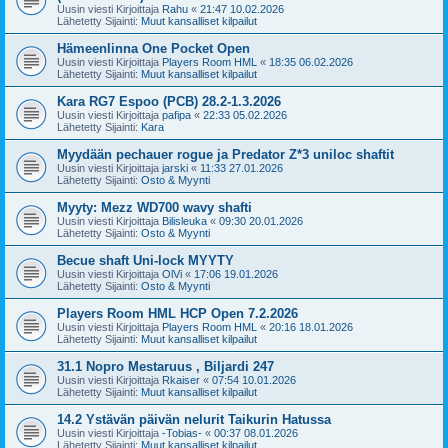
Uusin viesti Kirjoittaja
Rahu
«
21:47 10.02.2026
Lähetetty Sijainti:
Muut kansalliset kilpailut
Hämeenlinna One Pocket Open
Uusin viesti Kirjoittaja
Players Room HML
«
18:35 06.02.2026
Lähetetty Sijainti:
Muut kansalliset kilpailut
Kara RG7 Espoo (PCB) 28.2-1.3.2026
Uusin viesti Kirjoittaja
pafipa
«
22:33 05.02.2026
Lähetetty Sijainti:
Kara
Myydään pechauer rogue ja Predator Z*3 uniloc shaftit
Uusin viesti Kirjoittaja
jarski
«
11:33 27.01.2026
Lähetetty Sijainti:
Osto & Myynti
Myyty: Mezz WD700 wavy shafti
Uusin viesti Kirjoittaja
Bilisleuka
«
09:30 20.01.2026
Lähetetty Sijainti:
Osto & Myynti
Becue shaft Uni-lock MYYTY
Uusin viesti Kirjoittaja
OlVi
«
17:06 19.01.2026
Lähetetty Sijainti:
Osto & Myynti
Players Room HML HCP Open 7.2.2026
Uusin viesti Kirjoittaja
Players Room HML
«
20:16 18.01.2026
Lähetetty Sijainti:
Muut kansalliset kilpailut
31.1 Nopro Mestaruus , Biljardi 247
Uusin viesti Kirjoittaja
Rkaiser
«
07:54 10.01.2026
Lähetetty Sijainti:
Muut kansalliset kilpailut
14.2 Ystävän päivän nelurit Taikurin Hatussa
Uusin viesti Kirjoittaja
-Tobias-
«
00:37 08.01.2026
Lähetetty Sijainti:
Muut kansalliset kilpailut