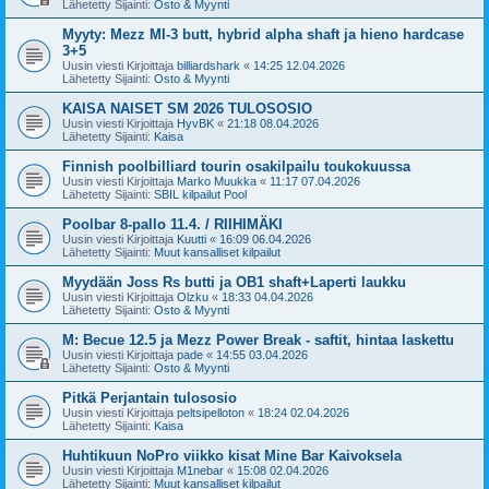
Lähetetty Sijainti:
Osto & Myynti
Myyty: Mezz MI-3 butt, hybrid alpha shaft ja hieno hardcase
3+5
Uusin viesti Kirjoittaja
billiardshark
«
14:25 12.04.2026
Lähetetty Sijainti:
Osto & Myynti
KAISA NAISET SM 2026 TULOSOSIO
Uusin viesti Kirjoittaja
HyvBK
«
21:18 08.04.2026
Lähetetty Sijainti:
Kaisa
Finnish poolbilliard tourin osakilpailu toukokuussa
Uusin viesti Kirjoittaja
Marko Muukka
«
11:17 07.04.2026
Lähetetty Sijainti:
SBIL kilpailut Pool
Poolbar 8-pallo 11.4. / RIIHIMÄKI
Uusin viesti Kirjoittaja
Kuutti
«
16:09 06.04.2026
Lähetetty Sijainti:
Muut kansalliset kilpailut
Myydään Joss Rs butti ja OB1 shaft+Laperti laukku
Uusin viesti Kirjoittaja
Olzku
«
18:33 04.04.2026
Lähetetty Sijainti:
Osto & Myynti
M: Becue 12.5 ja Mezz Power Break - saftit, hintaa laskettu
Uusin viesti Kirjoittaja
pade
«
14:55 03.04.2026
Lähetetty Sijainti:
Osto & Myynti
Pitkä Perjantain tulososio
Uusin viesti Kirjoittaja
peltsipelloton
«
18:24 02.04.2026
Lähetetty Sijainti:
Kaisa
Huhtikuun NoPro viikko kisat Mine Bar Kaivoksela
Uusin viesti Kirjoittaja
M1nebar
«
15:08 02.04.2026
Lähetetty Sijainti:
Muut kansalliset kilpailut