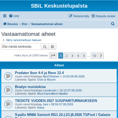
SBiL Keskustelupalsta
UKK
Rekisteröidy
Kirjaudu sisään
E
Etusivu
Etsi
Vastaamattomat aiheet
t
Vastaamattomat aiheet
s
Siirry tarkennettuun hakuun
i
Etsi
Tarkennettu haku
Sivu
1
/
10
1
2
3
4
5
10
Seuraa
Haku löysi yli 1000 tulosta
…
Aiheet
Predator Ikon 4-4 ja Revo 12.4
Uusin viesti Kirjoittaja
AlexOhtonen
«
14:03 08.08.2026
Lähetetty Sijainti:
Osto & Myynti
Bradyn muistokisa
Uusin viesti Kirjoittaja
Lossikuski
«
16:13 07.08.2026
Lähetetty Sijainti:
Muut kansalliset kilpailut
TIEDOTE VUODEN 2027 SUSIPARITURNAUKSEEN
Uusin viesti Kirjoittaja
Jani
«
09:59 07.08.2026
Lähetetty Sijainti:
Kaisa
9-pallo MN66 Seniorit RG1 22.(-23.)8.2026 TSPool / Galaxie