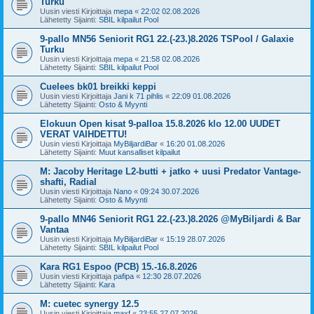
Turku
Uusin viesti Kirjoittaja
mepa
«
22:02 02.08.2026
Lähetetty Sijainti:
SBIL kilpailut Pool
9-pallo MN56 Seniorit RG1 22.(-23.)8.2026 TSPool / Galaxie
Turku
Uusin viesti Kirjoittaja
mepa
«
21:58 02.08.2026
Lähetetty Sijainti:
SBIL kilpailut Pool
Cuelees bk01 breikki keppi
Uusin viesti Kirjoittaja
Jani k 71 pihlis
«
22:09 01.08.2026
Lähetetty Sijainti:
Osto & Myynti
Elokuun Open kisat 9-palloa 15.8.2026 klo 12.00 UUDET
VERAT VAIHDETTU!
Uusin viesti Kirjoittaja
MyBiljardiBar
«
16:20 01.08.2026
Lähetetty Sijainti:
Muut kansalliset kilpailut
M: Jacoby Heritage L2-butti + jatko + uusi Predator Vantage-
shafti, Radial
Uusin viesti Kirjoittaja
Nano
«
09:24 30.07.2026
Lähetetty Sijainti:
Osto & Myynti
9-pallo MN46 Seniorit RG1 22.(-23.)8.2026 @MyBiljardi & Bar
Vantaa
Uusin viesti Kirjoittaja
MyBiljardiBar
«
15:19 28.07.2026
Lähetetty Sijainti:
SBIL kilpailut Pool
Kara RG1 Espoo (PCB) 15.-16.8.2026
Uusin viesti Kirjoittaja
pafipa
«
12:30 28.07.2026
Lähetetty Sijainti:
Kara
M: cuetec synergy 12.5
Uusin viesti Kirjoittaja
maxf
«
23:55 27.07.2026