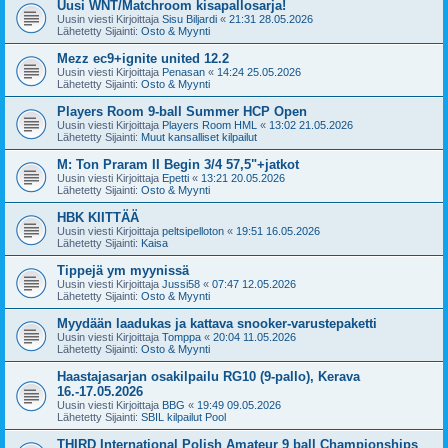
Uusi WNT/Matchroom kisapallosarja!
Uusin viesti Kirjoittaja
Sisu Biljardi
«
21:31 28.05.2026
Lähetetty Sijainti:
Osto & Myynti
Mezz ec9+ignite united 12.2
Uusin viesti Kirjoittaja
Penasan
«
14:24 25.05.2026
Lähetetty Sijainti:
Osto & Myynti
Players Room 9-ball Summer HCP Open
Uusin viesti Kirjoittaja
Players Room HML
«
13:02 21.05.2026
Lähetetty Sijainti:
Muut kansalliset kilpailut
M: Ton Praram II Begin 3/4 57,5"+jatkot
Uusin viesti Kirjoittaja
Epetti
«
13:21 20.05.2026
Lähetetty Sijainti:
Osto & Myynti
HBK KIITTÄÄ
Uusin viesti Kirjoittaja
peltsipelloton
«
19:51 16.05.2026
Lähetetty Sijainti:
Kaisa
Tippejä ym myynissä
Uusin viesti Kirjoittaja
Jussi58
«
07:47 12.05.2026
Lähetetty Sijainti:
Osto & Myynti
Myydään laadukas ja kattava snooker-varustepaketti
Uusin viesti Kirjoittaja
Tomppa
«
20:04 11.05.2026
Lähetetty Sijainti:
Osto & Myynti
Haastajasarjan osakilpailu RG10 (9-pallo), Kerava
16.-17.05.2026
Uusin viesti Kirjoittaja
BBG
«
19:49 09.05.2026
Lähetetty Sijainti:
SBIL kilpailut Pool
THIRD International Polish Amateur 9 ball Championships