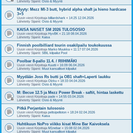
Lähetetty Sijainti:
Osto & Myynti
Myyty: Mezz MI-3 butt, hybrid alpha shaft ja hieno hardcase
3+5
Uusin viesti Kirjoittaja
billiardshark
«
14:25 12.04.2026
Lähetetty Sijainti:
Osto & Myynti
KAISA NAISET SM 2026 TULOSOSIO
Uusin viesti Kirjoittaja
HyvBK
«
21:18 08.04.2026
Lähetetty Sijainti:
Kaisa
Finnish poolbilliard tourin osakilpailu toukokuussa
Uusin viesti Kirjoittaja
Marko Muukka
«
11:17 07.04.2026
Lähetetty Sijainti:
SBIL kilpailut Pool
Poolbar 8-pallo 11.4. / RIIHIMÄKI
Uusin viesti Kirjoittaja
Kuutti
«
16:09 06.04.2026
Lähetetty Sijainti:
Muut kansalliset kilpailut
Myydään Joss Rs butti ja OB1 shaft+Laperti laukku
Uusin viesti Kirjoittaja
Olzku
«
18:33 04.04.2026
Lähetetty Sijainti:
Osto & Myynti
M: Becue 12.5 ja Mezz Power Break - saftit, hintaa laskettu
Uusin viesti Kirjoittaja
pade
«
14:55 03.04.2026
Lähetetty Sijainti:
Osto & Myynti
Pitkä Perjantain tulososio
Uusin viesti Kirjoittaja
peltsipelloton
«
18:24 02.04.2026
Lähetetty Sijainti:
Kaisa
Huhtikuun NoPro viikko kisat Mine Bar Kaivoksela
Uusin viesti Kirjoittaja
M1nebar
«
15:08 02.04.2026
Lähetetty Sijainti:
Muut kansalliset kilpailut