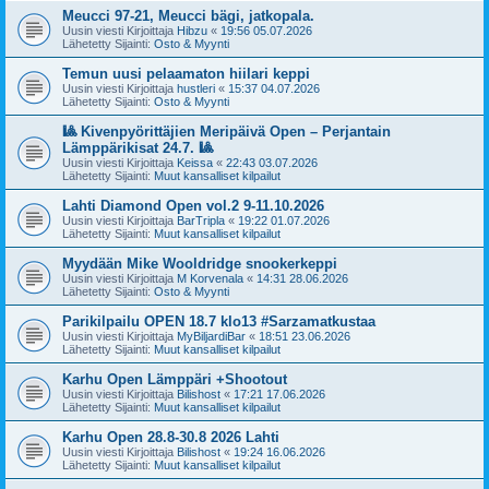
Meucci 97-21, Meucci bägi, jatkopala.
Uusin viesti Kirjoittaja
Hibzu
«
19:56 05.07.2026
Lähetetty Sijainti:
Osto & Myynti
Temun uusi pelaamaton hiilari keppi
Uusin viesti Kirjoittaja
hustleri
«
15:37 04.07.2026
Lähetetty Sijainti:
Osto & Myynti
🎱 Kivenpyörittäjien Meripäivä Open – Perjantain
Lämppärikisat 24.7. 🎱
Uusin viesti Kirjoittaja
Keissa
«
22:43 03.07.2026
Lähetetty Sijainti:
Muut kansalliset kilpailut
Lahti Diamond Open vol.2 9-11.10.2026
Uusin viesti Kirjoittaja
BarTripla
«
19:22 01.07.2026
Lähetetty Sijainti:
Muut kansalliset kilpailut
Myydään Mike Wooldridge snookerkeppi
Uusin viesti Kirjoittaja
M Korvenala
«
14:31 28.06.2026
Lähetetty Sijainti:
Osto & Myynti
Parikilpailu OPEN 18.7 klo13 #Sarzamatkustaa
Uusin viesti Kirjoittaja
MyBiljardiBar
«
18:51 23.06.2026
Lähetetty Sijainti:
Muut kansalliset kilpailut
Karhu Open Lämppäri +Shootout
Uusin viesti Kirjoittaja
Bilishost
«
17:21 17.06.2026
Lähetetty Sijainti:
Muut kansalliset kilpailut
Karhu Open 28.8-30.8 2026 Lahti
Uusin viesti Kirjoittaja
Bilishost
«
19:24 16.06.2026
Lähetetty Sijainti:
Muut kansalliset kilpailut