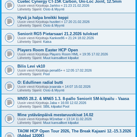
Cuetec Cynergy CT-15K Carbon, Uni-Loc Joint, 12.5mm
Uusin viesti Kirjoittaja
Jarkko
«
21:23 21.02.2026
Lähetetty Sijainti:
Osto & Myynti
Hyvä ja halpa breikki keppi
Uusin viesti Kirjoittaja
hustleri
«
17:20 21.02.2026
Lähetetty Sijainti:
Osto & Myynti
Seniorit RG5 Pietarsaari 21.2.2026 tulokset
Uusin viesti Kirjoittaja
Kankee86
«
21:24 18.02.2026
Lähetetty Sijainti:
Kaisa
Players Room Easter HCP Open
Uusin viesti Kirjoittaja
Players Room HML
«
19:35 17.02.2026
Lähetetty Sijainti:
Muut kansalliset kilpailut
Bilis Levi vk10
Uusin viesti Kirjoittaja
pena65+
«
12:05 17.02.2026
Lähetetty Sijainti:
Pool
O: Edullinen radial butti
Uusin viesti Kirjoittaja
jvaarala
«
14:07 15.02.2026
Lähetetty Sijainti:
Osto & Myynti
MN55 28.2. & MN65 1.3. 8-pallo Seniorit SM-kilpailu - Vaasa
Uusin viesti Kirjoittaja
Jaba
«
16:00 12.02.2026
Lähetetty Sijainti:
SBIL kilpailut Pool
Mine ystävänpäivä mestaruuskisat 14.02
Uusin viesti Kirjoittaja
M1nebar
«
13:14 11.02.2026
Lähetetty Sijainti:
Muut kansalliset kilpailut
TAOM HCP Open Tour 2026, The Break Kajaani 12.-15.3.2026
(Added 1200€)