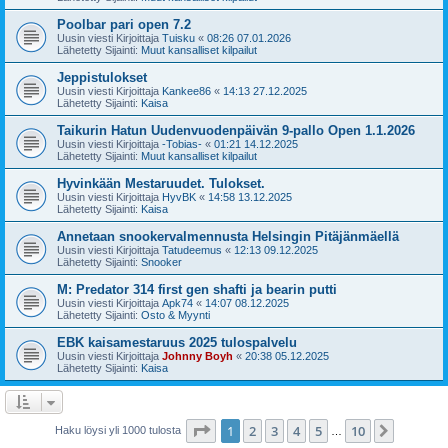
Poolbar pari open 7.2
Uusin viesti Kirjoittaja
Tuisku
«
08:26 07.01.2026
Lähetetty Sijainti:
Muut kansalliset kilpailut
Jeppistulokset
Uusin viesti Kirjoittaja
Kankee86
«
14:13 27.12.2025
Lähetetty Sijainti:
Kaisa
Taikurin Hatun Uudenvuodenpäivän 9-pallo Open 1.1.2026
Uusin viesti Kirjoittaja
-Tobias-
«
01:21 14.12.2025
Lähetetty Sijainti:
Muut kansalliset kilpailut
Hyvinkään Mestaruudet. Tulokset.
Uusin viesti Kirjoittaja
HyvBK
«
14:58 13.12.2025
Lähetetty Sijainti:
Kaisa
Annetaan snookervalmennusta Helsingin Pitäjänmäellä
Uusin viesti Kirjoittaja
Tatudeemus
«
12:13 09.12.2025
Lähetetty Sijainti:
Snooker
M: Predator 314 first gen shafti ja bearin putti
Uusin viesti Kirjoittaja
Apk74
«
14:07 08.12.2025
Lähetetty Sijainti:
Osto & Myynti
EBK kaisamestaruus 2025 tulospalvelu
Uusin viesti Kirjoittaja
Johnny Boyh
«
20:38 05.12.2025
Lähetetty Sijainti:
Kaisa
Sivu
1
/
10
1
2
3
4
5
10
Seuraa
Haku löysi yli 1000 tulosta
…