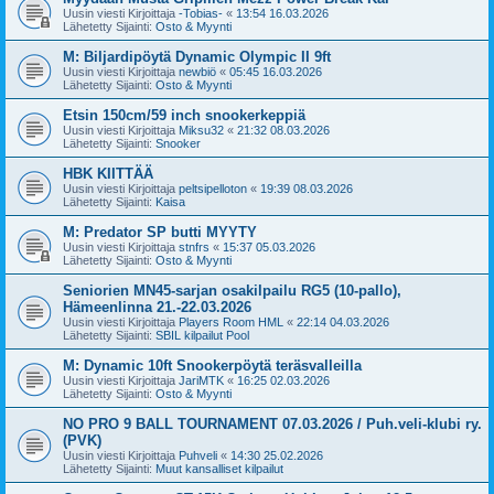
Uusin viesti Kirjoittaja
-Tobias-
«
13:54 16.03.2026
Lähetetty Sijainti:
Osto & Myynti
M: Biljardipöytä Dynamic Olympic II 9ft
Uusin viesti Kirjoittaja
newbiö
«
05:45 16.03.2026
Lähetetty Sijainti:
Osto & Myynti
Etsin 150cm/59 inch snookerkeppiä
Uusin viesti Kirjoittaja
Miksu32
«
21:32 08.03.2026
Lähetetty Sijainti:
Snooker
HBK KIITTÄÄ
Uusin viesti Kirjoittaja
peltsipelloton
«
19:39 08.03.2026
Lähetetty Sijainti:
Kaisa
M: Predator SP butti MYYTY
Uusin viesti Kirjoittaja
stnfrs
«
15:37 05.03.2026
Lähetetty Sijainti:
Osto & Myynti
Seniorien MN45-sarjan osakilpailu RG5 (10-pallo),
Hämeenlinna 21.-22.03.2026
Uusin viesti Kirjoittaja
Players Room HML
«
22:14 04.03.2026
Lähetetty Sijainti:
SBIL kilpailut Pool
M: Dynamic 10ft Snookerpöytä teräsvalleilla
Uusin viesti Kirjoittaja
JariMTK
«
16:25 02.03.2026
Lähetetty Sijainti:
Osto & Myynti
NO PRO 9 BALL TOURNAMENT 07.03.2026 / Puh.veli-klubi ry.
(PVK)
Uusin viesti Kirjoittaja
Puhveli
«
14:30 25.02.2026
Lähetetty Sijainti:
Muut kansalliset kilpailut