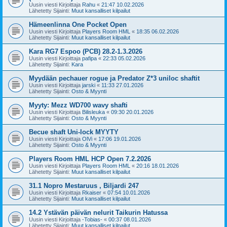
Uusin viesti Kirjoittaja
Rahu
«
21:47 10.02.2026
Lähetetty Sijainti:
Muut kansalliset kilpailut
Hämeenlinna One Pocket Open
Uusin viesti Kirjoittaja
Players Room HML
«
18:35 06.02.2026
Lähetetty Sijainti:
Muut kansalliset kilpailut
Kara RG7 Espoo (PCB) 28.2-1.3.2026
Uusin viesti Kirjoittaja
pafipa
«
22:33 05.02.2026
Lähetetty Sijainti:
Kara
Myydään pechauer rogue ja Predator Z*3 uniloc shaftit
Uusin viesti Kirjoittaja
jarski
«
11:33 27.01.2026
Lähetetty Sijainti:
Osto & Myynti
Myyty: Mezz WD700 wavy shafti
Uusin viesti Kirjoittaja
Bilisleuka
«
09:30 20.01.2026
Lähetetty Sijainti:
Osto & Myynti
Becue shaft Uni-lock MYYTY
Uusin viesti Kirjoittaja
OlVi
«
17:06 19.01.2026
Lähetetty Sijainti:
Osto & Myynti
Players Room HML HCP Open 7.2.2026
Uusin viesti Kirjoittaja
Players Room HML
«
20:16 18.01.2026
Lähetetty Sijainti:
Muut kansalliset kilpailut
31.1 Nopro Mestaruus , Biljardi 247
Uusin viesti Kirjoittaja
Rkaiser
«
07:54 10.01.2026
Lähetetty Sijainti:
Muut kansalliset kilpailut
14.2 Ystävän päivän nelurit Taikurin Hatussa
Uusin viesti Kirjoittaja
-Tobias-
«
00:37 08.01.2026
Lähetetty Sijainti:
Muut kansalliset kilpailut