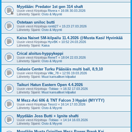
Myydään: Predator 1st gen 314 shaft
Uusin viesti Kirjoittaja
Rivera
«
16:06 30.03.2026
Lähetetty Sijainti:
Osto & Myynti
Ostetaan uniloc butti
Uusin viesti Kirjoittaja
rontti27
«
15:23 27.03.2026
Lähetetty Sijainti:
Osto & Myynti
Kaisa Naiset SM-kilpailu 11.4.2026 @Musta Kasi/ Hyvinkää
Uusin viesti Kirjoittaja
HyvBK
«
10:52 24.03.2026
Lähetetty Sijainti:
Kaisa
Crical aloitus-hyppykeppi
Uusin viesti Kirjoittaja
ReneT
«
18:04 22.03.2026
Lähetetty Sijainti:
Osto & Myynti
Galaxie Center Turku Pääsiäis multi ball, 8,9,10
Uusin viesti Kirjoittaja
Ville_78
«
12:55 19.03.2026
Lähetetty Sijainti:
Muut kansalliset kilpailut
Taikuri Hatun Eastern Open 4.4.2026
Uusin viesti Kirjoittaja
-Tobias-
«
16:32 17.03.2026
Lähetetty Sijainti:
Muut kansalliset kilpailut
M Mezz-Axi 606 & TNT Falcon 3 Hypäri (MYYTY)
Uusin viesti Kirjoittaja
TessU
«
16:14 17.03.2026
Lähetetty Sijainti:
Osto & Myynti
Myydään Joss Butti + Ignite shafti
Uusin viesti Kirjoittaja
-Tobias-
«
14:14 16.03.2026
Lähetetty Sijainti:
Osto & Myynti
Myydään Musta Gripillen Mezz Power Break Kai