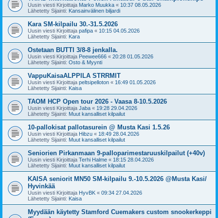
Uusin viesti Kirjoittaja
Marko Muukka
«
10:37 08.05.2026
Lähetetty Sijainti:
Kansainvälinen biljardi
Kara SM-kilpailu 30.-31.5.2026
Uusin viesti Kirjoittaja
pafipa
«
10:15 04.05.2026
Lähetetty Sijainti:
Kara
Ostetaan BUTTI 3/8-8 jenkalla.
Uusin viesti Kirjoittaja
Peewee666
«
20:28 01.05.2026
Lähetetty Sijainti:
Osto & Myynti
VappuKaisaALPPILA STRRMIT
Uusin viesti Kirjoittaja
peltsipelloton
«
16:49 01.05.2026
Lähetetty Sijainti:
Kaisa
TAOM HCP Open tour 2026 - Vaasa 8-10.5.2026
Uusin viesti Kirjoittaja
Jaba
«
19:28 29.04.2026
Lähetetty Sijainti:
Muut kansalliset kilpailut
10-pallokisat pallotasurein @ Musta Kasi 1.5.26
Uusin viesti Kirjoittaja
Hibzu
«
18:49 28.04.2026
Lähetetty Sijainti:
Muut kansalliset kilpailut
Seniorien Pirkanmaan 9-palloparimestaruuskilpailut (+40v)
Uusin viesti Kirjoittaja
Terhi Halme
«
18:15 28.04.2026
Lähetetty Sijainti:
Muut kansalliset kilpailut
KAISA seniorit MN50 SM-kilpailu 9.-10.5.2026 @Musta Kasi/
Hyvinkää
Uusin viesti Kirjoittaja
HyvBK
«
09:34 27.04.2026
Lähetetty Sijainti:
Kaisa
Myydään käytetty Stamford Cuemakers custom snookerkeppi