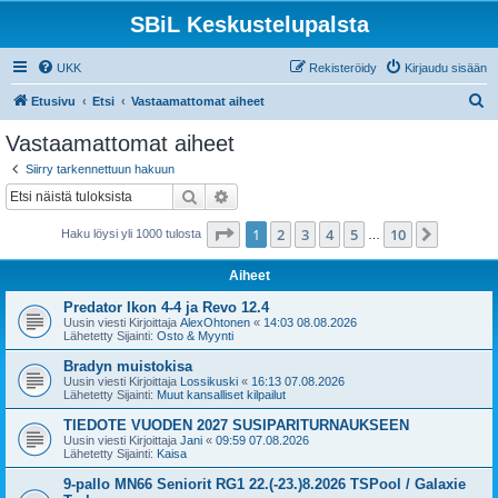
SBiL Keskustelupalsta
UKK
Rekisteröidy
Kirjaudu sisään
E
Etusivu
Etsi
Vastaamattomat aiheet
t
Vastaamattomat aiheet
s
Siirry tarkennettuun hakuun
i
Etsi
Tarkennettu haku
Sivu
1
/
10
1
2
3
4
5
10
Seuraa
Haku löysi yli 1000 tulosta
…
Aiheet
Predator Ikon 4-4 ja Revo 12.4
Uusin viesti Kirjoittaja
AlexOhtonen
«
14:03 08.08.2026
Lähetetty Sijainti:
Osto & Myynti
Bradyn muistokisa
Uusin viesti Kirjoittaja
Lossikuski
«
16:13 07.08.2026
Lähetetty Sijainti:
Muut kansalliset kilpailut
TIEDOTE VUODEN 2027 SUSIPARITURNAUKSEEN
Uusin viesti Kirjoittaja
Jani
«
09:59 07.08.2026
Lähetetty Sijainti:
Kaisa
9-pallo MN66 Seniorit RG1 22.(-23.)8.2026 TSPool / Galaxie