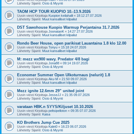
Lähetetty Sijainti:
Osto & Myynti
TAOM HCP TOUR KUOPIO 10.-13.9.2026
Uusin viesti Kirjoittaja
Kuopion keilahalli
«
18:12 27.07.2026
Lähetetty Sijainti:
Muut kansalliset kilpailut
DST Sawohouse Kuopio Warmup Perjantaina 31.7.2026
Uusin viesti Kirjoittaja
JoonatanK
«
14:27 27.07.2026
Lähetetty Sijainti:
Muut kansalliset kilpailut
Rondo Beer House, open parikisat Lauantaina 1.8 klo 12.00
Uusin viesti Kirjoittaja
Tonyu
«
15:18 24.07.2026
Lähetetty Sijainti:
Muut kansalliset kilpailut
M: mezz wx900 wavy. Predator 4/8 bagi
Uusin viesti Kirjoittaja
Jona88
«
09:14 19.07.2026
Lähetetty Sijainti:
Osto & Myynti
Economer Summer Open Ulkoturnaus (nelurit) 1.8
Uusin viesti Kirjoittaja
Aku-M
«
21:50 09.07.2026
Lähetetty Sijainti:
Muut kansalliset kilpailut
Mezz ignite 12.6mm 29” united joint
Uusin viesti Kirjoittaja
JesseJJ
«
21:35 09.07.2026
Lähetetty Sijainti:
Osto & Myynti
varataan HBK.n SYYS/Kiljuset 10.10.2026
Uusin viesti Kirjoittaja
peltsipelloton
«
09:35 07.07.2026
Lähetetty Sijainti:
Kaisa
KO Brothers Jump Cue 2025
Uusin viesti Kirjoittaja
Kalet0
«
16:23 06.07.2026
Lähetetty Sijainti:
Osto & Myynti