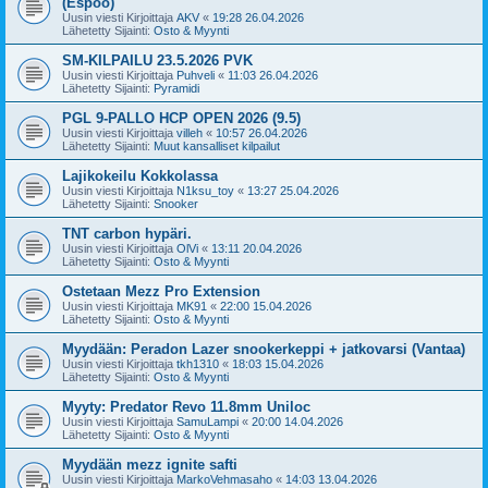
(Espoo)
Uusin viesti Kirjoittaja
AKV
«
19:28 26.04.2026
Lähetetty Sijainti:
Osto & Myynti
SM-KILPAILU 23.5.2026 PVK
Uusin viesti Kirjoittaja
Puhveli
«
11:03 26.04.2026
Lähetetty Sijainti:
Pyramidi
PGL 9-PALLO HCP OPEN 2026 (9.5)
Uusin viesti Kirjoittaja
villeh
«
10:57 26.04.2026
Lähetetty Sijainti:
Muut kansalliset kilpailut
Lajikokeilu Kokkolassa
Uusin viesti Kirjoittaja
N1ksu_toy
«
13:27 25.04.2026
Lähetetty Sijainti:
Snooker
TNT carbon hypäri.
Uusin viesti Kirjoittaja
OlVi
«
13:11 20.04.2026
Lähetetty Sijainti:
Osto & Myynti
Ostetaan Mezz Pro Extension
Uusin viesti Kirjoittaja
MK91
«
22:00 15.04.2026
Lähetetty Sijainti:
Osto & Myynti
Myydään: Peradon Lazer snookerkeppi + jatkovarsi (Vantaa)
Uusin viesti Kirjoittaja
tkh1310
«
18:03 15.04.2026
Lähetetty Sijainti:
Osto & Myynti
Myyty: Predator Revo 11.8mm Uniloc
Uusin viesti Kirjoittaja
SamuLampi
«
20:00 14.04.2026
Lähetetty Sijainti:
Osto & Myynti
Myydään mezz ignite safti
Uusin viesti Kirjoittaja
MarkoVehmasaho
«
14:03 13.04.2026