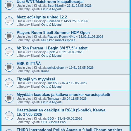
Uusi WNT/Matchroom kisapallosarja!
Uusin viesti Kirjoittaja
Sisu Biljardi
«
21:31 28.05.2026
Lähetetty Sijainti:
Osto & Myynti
Mezz ec9+ignite united 12.2
Uusin viesti Kirjoittaja
Penasan
«
14:24 25.05.2026
Lähetetty Sijainti:
Osto & Myynti
Players Room 9-ball Summer HCP Open
Uusin viesti Kirjoittaja
Players Room HML
«
13:02 21.05.2026
Lähetetty Sijainti:
Muut kansalliset kilpailut
M: Ton Praram II Begin 3/4 57,5"+jatkot
Uusin viesti Kirjoittaja
Epetti
«
13:21 20.05.2026
Lähetetty Sijainti:
Osto & Myynti
HBK KIITTÄÄ
Uusin viesti Kirjoittaja
peltsipelloton
«
19:51 16.05.2026
Lähetetty Sijainti:
Kaisa
Tippejä ym myynissä
Uusin viesti Kirjoittaja
Jussi58
«
07:47 12.05.2026
Lähetetty Sijainti:
Osto & Myynti
Myydään laadukas ja kattava snooker-varustepaketti
Uusin viesti Kirjoittaja
Tomppa
«
20:04 11.05.2026
Lähetetty Sijainti:
Osto & Myynti
Haastajasarjan osakilpailu RG10 (9-pallo), Kerava
16.-17.05.2026
Uusin viesti Kirjoittaja
BBG
«
19:49 09.05.2026
Lähetetty Sijainti:
SBIL kilpailut Pool
THIRD International Polish Amateur 9 ball Championships