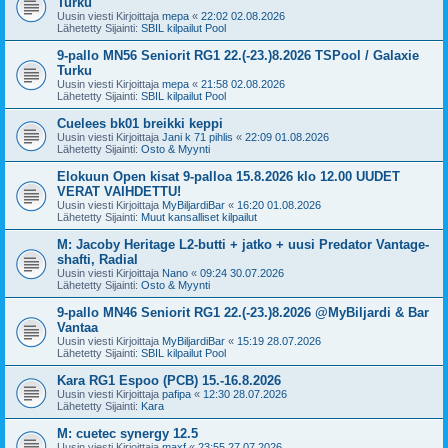
Turku
Uusin viesti Kirjoittaja
mepa
«
22:02 02.08.2026
Lähetetty Sijainti:
SBIL kilpailut Pool
9-pallo MN56 Seniorit RG1 22.(-23.)8.2026 TSPool / Galaxie
Turku
Uusin viesti Kirjoittaja
mepa
«
21:58 02.08.2026
Lähetetty Sijainti:
SBIL kilpailut Pool
Cuelees bk01 breikki keppi
Uusin viesti Kirjoittaja
Jani k 71 pihlis
«
22:09 01.08.2026
Lähetetty Sijainti:
Osto & Myynti
Elokuun Open kisat 9-palloa 15.8.2026 klo 12.00 UUDET
VERAT VAIHDETTU!
Uusin viesti Kirjoittaja
MyBiljardiBar
«
16:20 01.08.2026
Lähetetty Sijainti:
Muut kansalliset kilpailut
M: Jacoby Heritage L2-butti + jatko + uusi Predator Vantage-
shafti, Radial
Uusin viesti Kirjoittaja
Nano
«
09:24 30.07.2026
Lähetetty Sijainti:
Osto & Myynti
9-pallo MN46 Seniorit RG1 22.(-23.)8.2026 @MyBiljardi & Bar
Vantaa
Uusin viesti Kirjoittaja
MyBiljardiBar
«
15:19 28.07.2026
Lähetetty Sijainti:
SBIL kilpailut Pool
Kara RG1 Espoo (PCB) 15.-16.8.2026
Uusin viesti Kirjoittaja
pafipa
«
12:30 28.07.2026
Lähetetty Sijainti:
Kara
M: cuetec synergy 12.5
Uusin viesti Kirjoittaja
maxf
«
23:55 27.07.2026