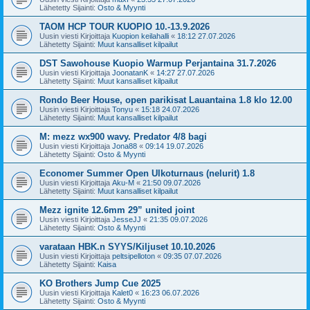
Lähetetty Sijainti:
Osto & Myynti
TAOM HCP TOUR KUOPIO 10.-13.9.2026
Uusin viesti Kirjoittaja
Kuopion keilahalli
«
18:12 27.07.2026
Lähetetty Sijainti:
Muut kansalliset kilpailut
DST Sawohouse Kuopio Warmup Perjantaina 31.7.2026
Uusin viesti Kirjoittaja
JoonatanK
«
14:27 27.07.2026
Lähetetty Sijainti:
Muut kansalliset kilpailut
Rondo Beer House, open parikisat Lauantaina 1.8 klo 12.00
Uusin viesti Kirjoittaja
Tonyu
«
15:18 24.07.2026
Lähetetty Sijainti:
Muut kansalliset kilpailut
M: mezz wx900 wavy. Predator 4/8 bagi
Uusin viesti Kirjoittaja
Jona88
«
09:14 19.07.2026
Lähetetty Sijainti:
Osto & Myynti
Economer Summer Open Ulkoturnaus (nelurit) 1.8
Uusin viesti Kirjoittaja
Aku-M
«
21:50 09.07.2026
Lähetetty Sijainti:
Muut kansalliset kilpailut
Mezz ignite 12.6mm 29” united joint
Uusin viesti Kirjoittaja
JesseJJ
«
21:35 09.07.2026
Lähetetty Sijainti:
Osto & Myynti
varataan HBK.n SYYS/Kiljuset 10.10.2026
Uusin viesti Kirjoittaja
peltsipelloton
«
09:35 07.07.2026
Lähetetty Sijainti:
Kaisa
KO Brothers Jump Cue 2025
Uusin viesti Kirjoittaja
Kalet0
«
16:23 06.07.2026
Lähetetty Sijainti:
Osto & Myynti