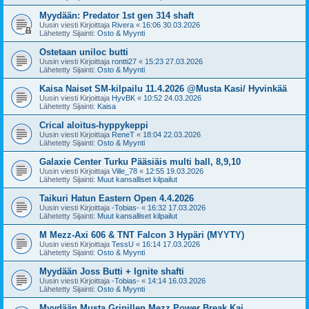
Myydään: Predator 1st gen 314 shaft
Uusin viesti Kirjoittaja
Rivera
«
16:06 30.03.2026
Lähetetty Sijainti:
Osto & Myynti
Ostetaan uniloc butti
Uusin viesti Kirjoittaja
rontti27
«
15:23 27.03.2026
Lähetetty Sijainti:
Osto & Myynti
Kaisa Naiset SM-kilpailu 11.4.2026 @Musta Kasi/ Hyvinkää
Uusin viesti Kirjoittaja
HyvBK
«
10:52 24.03.2026
Lähetetty Sijainti:
Kaisa
Crical aloitus-hyppykeppi
Uusin viesti Kirjoittaja
ReneT
«
18:04 22.03.2026
Lähetetty Sijainti:
Osto & Myynti
Galaxie Center Turku Pääsiäis multi ball, 8,9,10
Uusin viesti Kirjoittaja
Ville_78
«
12:55 19.03.2026
Lähetetty Sijainti:
Muut kansalliset kilpailut
Taikuri Hatun Eastern Open 4.4.2026
Uusin viesti Kirjoittaja
-Tobias-
«
16:32 17.03.2026
Lähetetty Sijainti:
Muut kansalliset kilpailut
M Mezz-Axi 606 & TNT Falcon 3 Hypäri (MYYTY)
Uusin viesti Kirjoittaja
TessU
«
16:14 17.03.2026
Lähetetty Sijainti:
Osto & Myynti
Myydään Joss Butti + Ignite shafti
Uusin viesti Kirjoittaja
-Tobias-
«
14:14 16.03.2026
Lähetetty Sijainti:
Osto & Myynti
Myydään Musta Gripillen Mezz Power Break Kai