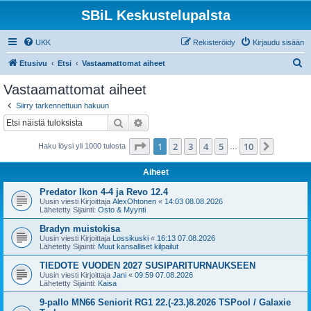
SBiL Keskustelupalsta
UKK
Rekisteröidy
Kirjaudu sisään
E
Etusivu
Etsi
Vastaamattomat aiheet
t
Vastaamattomat aiheet
s
Siirry tarkennettuun hakuun
i
Etsi
Tarkennettu haku
Sivu
1
/
10
1
2
3
4
5
10
Seuraa
Haku löysi yli 1000 tulosta
…
Aiheet
Predator Ikon 4-4 ja Revo 12.4
Uusin viesti Kirjoittaja
AlexOhtonen
«
14:03 08.08.2026
Lähetetty Sijainti:
Osto & Myynti
Bradyn muistokisa
Uusin viesti Kirjoittaja
Lossikuski
«
16:13 07.08.2026
Lähetetty Sijainti:
Muut kansalliset kilpailut
TIEDOTE VUODEN 2027 SUSIPARITURNAUKSEEN
Uusin viesti Kirjoittaja
Jani
«
09:59 07.08.2026
Lähetetty Sijainti:
Kaisa
9-pallo MN66 Seniorit RG1 22.(-23.)8.2026 TSPool / Galaxie