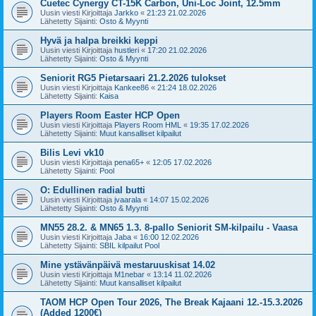
Cuetec Cynergy CT-15K Carbon, Uni-Loc Joint, 12.5mm
Uusin viesti Kirjoittaja
Jarkko
«
21:23 21.02.2026
Lähetetty Sijainti:
Osto & Myynti
Hyvä ja halpa breikki keppi
Uusin viesti Kirjoittaja
hustleri
«
17:20 21.02.2026
Lähetetty Sijainti:
Osto & Myynti
Seniorit RG5 Pietarsaari 21.2.2026 tulokset
Uusin viesti Kirjoittaja
Kankee86
«
21:24 18.02.2026
Lähetetty Sijainti:
Kaisa
Players Room Easter HCP Open
Uusin viesti Kirjoittaja
Players Room HML
«
19:35 17.02.2026
Lähetetty Sijainti:
Muut kansalliset kilpailut
Bilis Levi vk10
Uusin viesti Kirjoittaja
pena65+
«
12:05 17.02.2026
Lähetetty Sijainti:
Pool
O: Edullinen radial butti
Uusin viesti Kirjoittaja
jvaarala
«
14:07 15.02.2026
Lähetetty Sijainti:
Osto & Myynti
MN55 28.2. & MN65 1.3. 8-pallo Seniorit SM-kilpailu - Vaasa
Uusin viesti Kirjoittaja
Jaba
«
16:00 12.02.2026
Lähetetty Sijainti:
SBIL kilpailut Pool
Mine ystävänpäivä mestaruuskisat 14.02
Uusin viesti Kirjoittaja
M1nebar
«
13:14 11.02.2026
Lähetetty Sijainti:
Muut kansalliset kilpailut
TAOM HCP Open Tour 2026, The Break Kajaani 12.-15.3.2026
(Added 1200€)