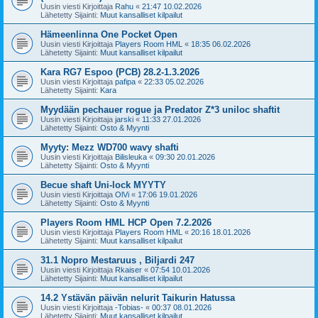
Uusin viesti Kirjoittaja
Rahu
«
21:47 10.02.2026
Lähetetty Sijainti:
Muut kansalliset kilpailut
Hämeenlinna One Pocket Open
Uusin viesti Kirjoittaja
Players Room HML
«
18:35 06.02.2026
Lähetetty Sijainti:
Muut kansalliset kilpailut
Kara RG7 Espoo (PCB) 28.2-1.3.2026
Uusin viesti Kirjoittaja
pafipa
«
22:33 05.02.2026
Lähetetty Sijainti:
Kara
Myydään pechauer rogue ja Predator Z*3 uniloc shaftit
Uusin viesti Kirjoittaja
jarski
«
11:33 27.01.2026
Lähetetty Sijainti:
Osto & Myynti
Myyty: Mezz WD700 wavy shafti
Uusin viesti Kirjoittaja
Bilisleuka
«
09:30 20.01.2026
Lähetetty Sijainti:
Osto & Myynti
Becue shaft Uni-lock MYYTY
Uusin viesti Kirjoittaja
OlVi
«
17:06 19.01.2026
Lähetetty Sijainti:
Osto & Myynti
Players Room HML HCP Open 7.2.2026
Uusin viesti Kirjoittaja
Players Room HML
«
20:16 18.01.2026
Lähetetty Sijainti:
Muut kansalliset kilpailut
31.1 Nopro Mestaruus , Biljardi 247
Uusin viesti Kirjoittaja
Rkaiser
«
07:54 10.01.2026
Lähetetty Sijainti:
Muut kansalliset kilpailut
14.2 Ystävän päivän nelurit Taikurin Hatussa
Uusin viesti Kirjoittaja
-Tobias-
«
00:37 08.01.2026
Lähetetty Sijainti:
Muut kansalliset kilpailut