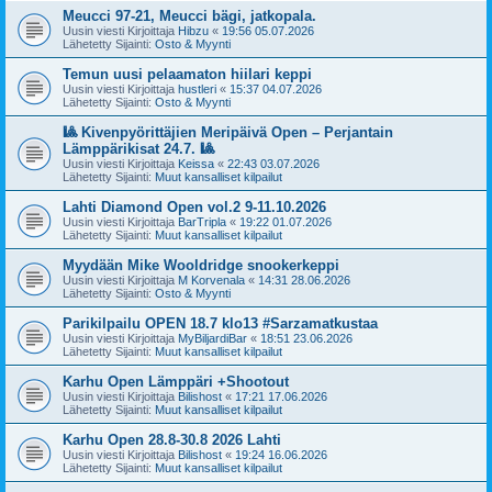
Meucci 97-21, Meucci bägi, jatkopala.
Uusin viesti Kirjoittaja
Hibzu
«
19:56 05.07.2026
Lähetetty Sijainti:
Osto & Myynti
Temun uusi pelaamaton hiilari keppi
Uusin viesti Kirjoittaja
hustleri
«
15:37 04.07.2026
Lähetetty Sijainti:
Osto & Myynti
🎱 Kivenpyörittäjien Meripäivä Open – Perjantain
Lämppärikisat 24.7. 🎱
Uusin viesti Kirjoittaja
Keissa
«
22:43 03.07.2026
Lähetetty Sijainti:
Muut kansalliset kilpailut
Lahti Diamond Open vol.2 9-11.10.2026
Uusin viesti Kirjoittaja
BarTripla
«
19:22 01.07.2026
Lähetetty Sijainti:
Muut kansalliset kilpailut
Myydään Mike Wooldridge snookerkeppi
Uusin viesti Kirjoittaja
M Korvenala
«
14:31 28.06.2026
Lähetetty Sijainti:
Osto & Myynti
Parikilpailu OPEN 18.7 klo13 #Sarzamatkustaa
Uusin viesti Kirjoittaja
MyBiljardiBar
«
18:51 23.06.2026
Lähetetty Sijainti:
Muut kansalliset kilpailut
Karhu Open Lämppäri +Shootout
Uusin viesti Kirjoittaja
Bilishost
«
17:21 17.06.2026
Lähetetty Sijainti:
Muut kansalliset kilpailut
Karhu Open 28.8-30.8 2026 Lahti
Uusin viesti Kirjoittaja
Bilishost
«
19:24 16.06.2026
Lähetetty Sijainti:
Muut kansalliset kilpailut