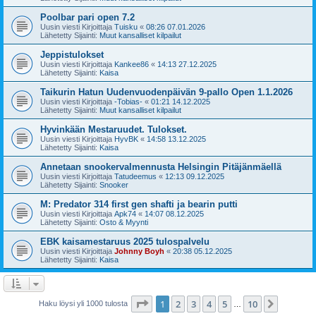
Poolbar pari open 7.2
Uusin viesti Kirjoittaja
Tuisku
«
08:26 07.01.2026
Lähetetty Sijainti:
Muut kansalliset kilpailut
Jeppistulokset
Uusin viesti Kirjoittaja
Kankee86
«
14:13 27.12.2025
Lähetetty Sijainti:
Kaisa
Taikurin Hatun Uudenvuodenpäivän 9-pallo Open 1.1.2026
Uusin viesti Kirjoittaja
-Tobias-
«
01:21 14.12.2025
Lähetetty Sijainti:
Muut kansalliset kilpailut
Hyvinkään Mestaruudet. Tulokset.
Uusin viesti Kirjoittaja
HyvBK
«
14:58 13.12.2025
Lähetetty Sijainti:
Kaisa
Annetaan snookervalmennusta Helsingin Pitäjänmäellä
Uusin viesti Kirjoittaja
Tatudeemus
«
12:13 09.12.2025
Lähetetty Sijainti:
Snooker
M: Predator 314 first gen shafti ja bearin putti
Uusin viesti Kirjoittaja
Apk74
«
14:07 08.12.2025
Lähetetty Sijainti:
Osto & Myynti
EBK kaisamestaruus 2025 tulospalvelu
Uusin viesti Kirjoittaja
Johnny Boyh
«
20:38 05.12.2025
Lähetetty Sijainti:
Kaisa
Sivu
1
/
10
1
2
3
4
5
10
Seuraa
Haku löysi yli 1000 tulosta
…