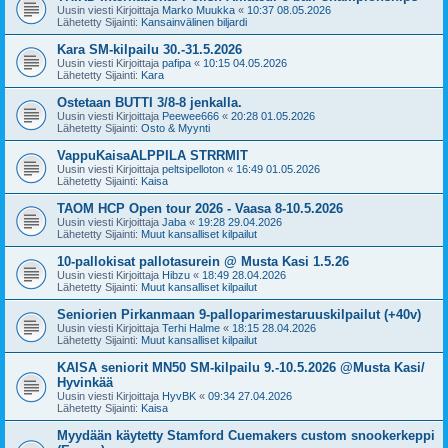
Uusin viesti Kirjoittaja
Marko Muukka
«
10:37 08.05.2026
Lähetetty Sijainti:
Kansainvälinen biljardi
Kara SM-kilpailu 30.-31.5.2026
Uusin viesti Kirjoittaja
pafipa
«
10:15 04.05.2026
Lähetetty Sijainti:
Kara
Ostetaan BUTTI 3/8-8 jenkalla.
Uusin viesti Kirjoittaja
Peewee666
«
20:28 01.05.2026
Lähetetty Sijainti:
Osto & Myynti
VappuKaisaALPPILA STRRMIT
Uusin viesti Kirjoittaja
peltsipelloton
«
16:49 01.05.2026
Lähetetty Sijainti:
Kaisa
TAOM HCP Open tour 2026 - Vaasa 8-10.5.2026
Uusin viesti Kirjoittaja
Jaba
«
19:28 29.04.2026
Lähetetty Sijainti:
Muut kansalliset kilpailut
10-pallokisat pallotasurein @ Musta Kasi 1.5.26
Uusin viesti Kirjoittaja
Hibzu
«
18:49 28.04.2026
Lähetetty Sijainti:
Muut kansalliset kilpailut
Seniorien Pirkanmaan 9-palloparimestaruuskilpailut (+40v)
Uusin viesti Kirjoittaja
Terhi Halme
«
18:15 28.04.2026
Lähetetty Sijainti:
Muut kansalliset kilpailut
KAISA seniorit MN50 SM-kilpailu 9.-10.5.2026 @Musta Kasi/
Hyvinkää
Uusin viesti Kirjoittaja
HyvBK
«
09:34 27.04.2026
Lähetetty Sijainti:
Kaisa
Myydään käytetty Stamford Cuemakers custom snookerkeppi