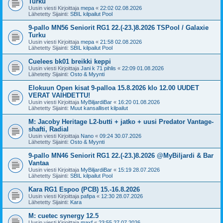
Turku
Uusin viesti Kirjoittaja
mepa
«
22:02 02.08.2026
Lähetetty Sijainti:
SBIL kilpailut Pool
9-pallo MN56 Seniorit RG1 22.(-23.)8.2026 TSPool / Galaxie
Turku
Uusin viesti Kirjoittaja
mepa
«
21:58 02.08.2026
Lähetetty Sijainti:
SBIL kilpailut Pool
Cuelees bk01 breikki keppi
Uusin viesti Kirjoittaja
Jani k 71 pihlis
«
22:09 01.08.2026
Lähetetty Sijainti:
Osto & Myynti
Elokuun Open kisat 9-palloa 15.8.2026 klo 12.00 UUDET
VERAT VAIHDETTU!
Uusin viesti Kirjoittaja
MyBiljardiBar
«
16:20 01.08.2026
Lähetetty Sijainti:
Muut kansalliset kilpailut
M: Jacoby Heritage L2-butti + jatko + uusi Predator Vantage-
shafti, Radial
Uusin viesti Kirjoittaja
Nano
«
09:24 30.07.2026
Lähetetty Sijainti:
Osto & Myynti
9-pallo MN46 Seniorit RG1 22.(-23.)8.2026 @MyBiljardi & Bar
Vantaa
Uusin viesti Kirjoittaja
MyBiljardiBar
«
15:19 28.07.2026
Lähetetty Sijainti:
SBIL kilpailut Pool
Kara RG1 Espoo (PCB) 15.-16.8.2026
Uusin viesti Kirjoittaja
pafipa
«
12:30 28.07.2026
Lähetetty Sijainti:
Kara
M: cuetec synergy 12.5
Uusin viesti Kirjoittaja
maxf
«
23:55 27.07.2026