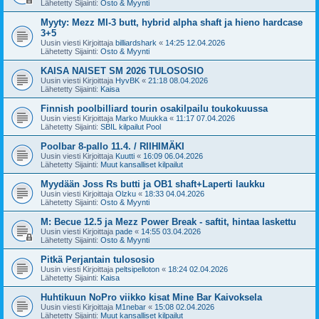
Lähetetty Sijainti:
Osto & Myynti
Myyty: Mezz MI-3 butt, hybrid alpha shaft ja hieno hardcase
3+5
Uusin viesti Kirjoittaja
billiardshark
«
14:25 12.04.2026
Lähetetty Sijainti:
Osto & Myynti
KAISA NAISET SM 2026 TULOSOSIO
Uusin viesti Kirjoittaja
HyvBK
«
21:18 08.04.2026
Lähetetty Sijainti:
Kaisa
Finnish poolbilliard tourin osakilpailu toukokuussa
Uusin viesti Kirjoittaja
Marko Muukka
«
11:17 07.04.2026
Lähetetty Sijainti:
SBIL kilpailut Pool
Poolbar 8-pallo 11.4. / RIIHIMÄKI
Uusin viesti Kirjoittaja
Kuutti
«
16:09 06.04.2026
Lähetetty Sijainti:
Muut kansalliset kilpailut
Myydään Joss Rs butti ja OB1 shaft+Laperti laukku
Uusin viesti Kirjoittaja
Olzku
«
18:33 04.04.2026
Lähetetty Sijainti:
Osto & Myynti
M: Becue 12.5 ja Mezz Power Break - saftit, hintaa laskettu
Uusin viesti Kirjoittaja
pade
«
14:55 03.04.2026
Lähetetty Sijainti:
Osto & Myynti
Pitkä Perjantain tulososio
Uusin viesti Kirjoittaja
peltsipelloton
«
18:24 02.04.2026
Lähetetty Sijainti:
Kaisa
Huhtikuun NoPro viikko kisat Mine Bar Kaivoksela
Uusin viesti Kirjoittaja
M1nebar
«
15:08 02.04.2026
Lähetetty Sijainti:
Muut kansalliset kilpailut