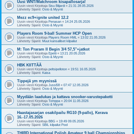
Uusi WNT/Matchroom kisapallosarja!
Uusin viesti Kirjoittaja
Sisu Biljardi
«
21:31 28.05.2026
Lähetetty Sijainti:
Osto & Myynti
Mezz ec9+ignite united 12.2
Uusin viesti Kirjoittaja
Penasan
«
14:24 25.05.2026
Lähetetty Sijainti:
Osto & Myynti
Players Room 9-ball Summer HCP Open
Uusin viesti Kirjoittaja
Players Room HML
«
13:02 21.05.2026
Lähetetty Sijainti:
Muut kansalliset kilpailut
M: Ton Praram II Begin 3/4 57,5"+jatkot
Uusin viesti Kirjoittaja
Epetti
«
13:21 20.05.2026
Lähetetty Sijainti:
Osto & Myynti
HBK KIITTÄÄ
Uusin viesti Kirjoittaja
peltsipelloton
«
19:51 16.05.2026
Lähetetty Sijainti:
Kaisa
Tippejä ym myynissä
Uusin viesti Kirjoittaja
Jussi58
«
07:47 12.05.2026
Lähetetty Sijainti:
Osto & Myynti
Myydään laadukas ja kattava snooker-varustepaketti
Uusin viesti Kirjoittaja
Tomppa
«
20:04 11.05.2026
Lähetetty Sijainti:
Osto & Myynti
Haastajasarjan osakilpailu RG10 (9-pallo), Kerava
16.-17.05.2026
Uusin viesti Kirjoittaja
BBG
«
19:49 09.05.2026
Lähetetty Sijainti:
SBIL kilpailut Pool
THIRD International Polish Amateur 9 ball Championships