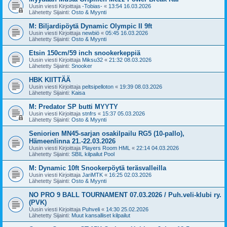
Uusin viesti Kirjoittaja
-Tobias-
«
13:54 16.03.2026
Lähetetty Sijainti:
Osto & Myynti
M: Biljardipöytä Dynamic Olympic II 9ft
Uusin viesti Kirjoittaja
newbiö
«
05:45 16.03.2026
Lähetetty Sijainti:
Osto & Myynti
Etsin 150cm/59 inch snookerkeppiä
Uusin viesti Kirjoittaja
Miksu32
«
21:32 08.03.2026
Lähetetty Sijainti:
Snooker
HBK KIITTÄÄ
Uusin viesti Kirjoittaja
peltsipelloton
«
19:39 08.03.2026
Lähetetty Sijainti:
Kaisa
M: Predator SP butti MYYTY
Uusin viesti Kirjoittaja
stnfrs
«
15:37 05.03.2026
Lähetetty Sijainti:
Osto & Myynti
Seniorien MN45-sarjan osakilpailu RG5 (10-pallo),
Hämeenlinna 21.-22.03.2026
Uusin viesti Kirjoittaja
Players Room HML
«
22:14 04.03.2026
Lähetetty Sijainti:
SBIL kilpailut Pool
M: Dynamic 10ft Snookerpöytä teräsvalleilla
Uusin viesti Kirjoittaja
JariMTK
«
16:25 02.03.2026
Lähetetty Sijainti:
Osto & Myynti
NO PRO 9 BALL TOURNAMENT 07.03.2026 / Puh.veli-klubi ry.
(PVK)
Uusin viesti Kirjoittaja
Puhveli
«
14:30 25.02.2026
Lähetetty Sijainti:
Muut kansalliset kilpailut