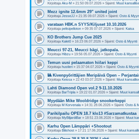
Kirjoittaja
Aku-M
»
21:50 09.07.2026
» Sijainti:
Muut kansalliset
Mezz ignite 12.6mm 29” united joint
Kirjoittaja
JesseJJ
»
21:35 09.07.2026
» Sijainti:
Osto & Myyn
varataan HBK.n SYYS/Kiljuset 10.10.2026
Kirjoittaja
peltsipelloton
»
09:35 07.07.2026
» Sijainti:
Kaisa
KO Brothers Jump Cue 2025
Kirjoittaja
Kalet0
»
16:23 06.07.2026
» Sijainti:
Osto & Myynti
Meucci 97-21, Meucci bägi, jatkopala.
Kirjoittaja
Hibzu
»
19:56 05.07.2026
» Sijainti:
Osto & Myynti
Temun uusi pelaamaton hiilari keppi
Kirjoittaja
hustleri
»
15:37 04.07.2026
» Sijainti:
Osto & Myynti
🎱 Kivenpyörittäjien Meripäivä Open – Perjantai
Kirjoittaja
Keissa
»
22:43 03.07.2026
» Sijainti:
Muut kansalliset
Lahti Diamond Open vol.2 9-11.10.2026
Kirjoittaja
BarTripla
»
19:22 01.07.2026
» Sijainti:
Muut kansalli
Myydään Mike Wooldridge snookerkeppi
Kirjoittaja
M Korvenala
»
14:31 28.06.2026
» Sijainti:
Osto & M
Parikilpailu OPEN 18.7 klo13 #Sarzamatkustaa
Kirjoittaja
MyBiljardiBar
»
18:51 23.06.2026
» Sijainti:
Muut kans
Karhu Open Lämppäri +Shootout
Kirjoittaja
Bilishost
»
17:21 17.06.2026
» Sijainti:
Muut kansallis
Karhu Open 28.8-30.8 2026 Lahti