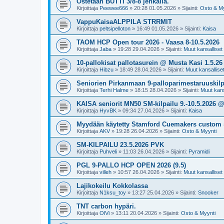
Ostetaan BUTTI 3/8-8 jenkalla.
Kirjoittaja
Peewee666
»
20:28 01.05.2026
» Sijainti:
Osto & My
VappuKaisaALPPILA STRRMIT
Kirjoittaja
peltsipelloton
»
16:49 01.05.2026
» Sijainti:
Kaisa
TAOM HCP Open tour 2026 - Vaasa 8-10.5.2026
Kirjoittaja
Jaba
»
19:28 29.04.2026
» Sijainti:
Muut kansalliset k
10-pallokisat pallotasurein @ Musta Kasi 1.5.26
Kirjoittaja
Hibzu
»
18:49 28.04.2026
» Sijainti:
Muut kansalliset 
Seniorien Pirkanmaan 9-palloparimestaruuskilpa
Kirjoittaja
Terhi Halme
»
18:15 28.04.2026
» Sijainti:
Muut kansa
KAISA seniorit MN50 SM-kilpailu 9.-10.5.2026 
Kirjoittaja
HyvBK
»
09:34 27.04.2026
» Sijainti:
Kaisa
Myydään käytetty Stamford Cuemakers custom 
Kirjoittaja
AKV
»
19:28 26.04.2026
» Sijainti:
Osto & Myynti
SM-KILPAILU 23.5.2026 PVK
Kirjoittaja
Puhveli
»
11:03 26.04.2026
» Sijainti:
Pyramidi
PGL 9-PALLO HCP OPEN 2026 (9.5)
Kirjoittaja
villeh
»
10:57 26.04.2026
» Sijainti:
Muut kansalliset k
Lajikokeilu Kokkolassa
Kirjoittaja
N1ksu_toy
»
13:27 25.04.2026
» Sijainti:
Snooker
TNT carbon hypäri.
Kirjoittaja
OlVi
»
13:11 20.04.2026
» Sijainti:
Osto & Myynti