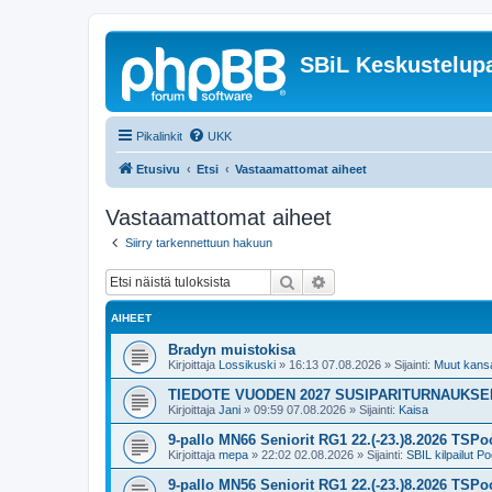
SBiL Keskustelupa
Pikalinkit
UKK
Etusivu
Etsi
Vastaamattomat aiheet
Vastaamattomat aiheet
Siirry tarkennettuun hakuun
Etsi
Tarkennettu haku
AIHEET
Bradyn muistokisa
Kirjoittaja
Lossikuski
»
16:13 07.08.2026
» Sijainti:
Muut kansal
TIEDOTE VUODEN 2027 SUSIPARITURNAUKS
Kirjoittaja
Jani
»
09:59 07.08.2026
» Sijainti:
Kaisa
9-pallo MN66 Seniorit RG1 22.(-23.)8.2026 TSPoo
Kirjoittaja
mepa
»
22:02 02.08.2026
» Sijainti:
SBIL kilpailut Po
9-pallo MN56 Seniorit RG1 22.(-23.)8.2026 TSPoo