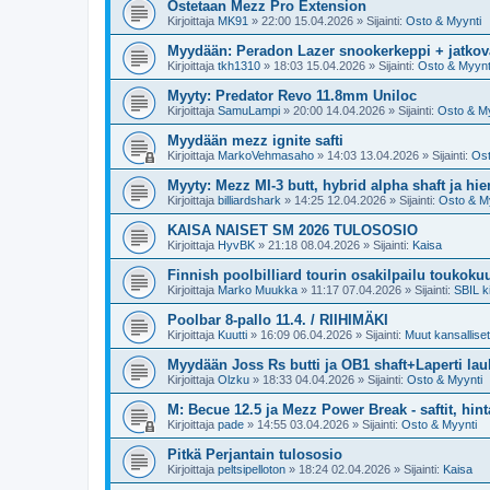
Ostetaan Mezz Pro Extension
Kirjoittaja
MK91
»
22:00 15.04.2026
» Sijainti:
Osto & Myynti
Myydään: Peradon Lazer snookerkeppi + jatkova
Kirjoittaja
tkh1310
»
18:03 15.04.2026
» Sijainti:
Osto & Myynt
Myyty: Predator Revo 11.8mm Uniloc
Kirjoittaja
SamuLampi
»
20:00 14.04.2026
» Sijainti:
Osto & My
Myydään mezz ignite safti
Kirjoittaja
MarkoVehmasaho
»
14:03 13.04.2026
» Sijainti:
Ost
Myyty: Mezz MI-3 butt, hybrid alpha shaft ja hi
Kirjoittaja
billiardshark
»
14:25 12.04.2026
» Sijainti:
Osto & M
KAISA NAISET SM 2026 TULOSOSIO
Kirjoittaja
HyvBK
»
21:18 08.04.2026
» Sijainti:
Kaisa
Finnish poolbilliard tourin osakilpailu toukoku
Kirjoittaja
Marko Muukka
»
11:17 07.04.2026
» Sijainti:
SBIL ki
Poolbar 8-pallo 11.4. / RIIHIMÄKI
Kirjoittaja
Kuutti
»
16:09 06.04.2026
» Sijainti:
Muut kansalliset 
Myydään Joss Rs butti ja OB1 shaft+Laperti la
Kirjoittaja
Olzku
»
18:33 04.04.2026
» Sijainti:
Osto & Myynti
M: Becue 12.5 ja Mezz Power Break - saftit, hint
Kirjoittaja
pade
»
14:55 03.04.2026
» Sijainti:
Osto & Myynti
Pitkä Perjantain tulososio
Kirjoittaja
peltsipelloton
»
18:24 02.04.2026
» Sijainti:
Kaisa