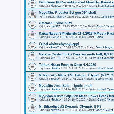
Huhtikuun NoPro viikko kisat Mine Bar Kaivoks
Kirjoittaja
M1nebar
»
15:08 02.04.2026
» Sijainti:
Muut kansalli
Myydään: Predator 1st gen 314 shaft
Kirjoittaja
Rivera
»
16:06 30.03.2026
» Sijainti:
Osto & My
Ostetaan uniloc butti
Kirjoittaja
rontti27
»
15:23 27.03.2026
» Sijainti:
Osto & Myynti
Kaisa Naiset SM-kilpailu 11.4.2026 @Musta Kasi
Kirjoittaja
HyvBK
»
10:52 24.03.2026
» Sijainti:
Kaisa
Crical aloitus-hyppykeppi
Kirjoittaja
ReneT
»
18:04 22.03.2026
» Sijainti:
Osto & Myynti
Galaxie Center Turku Pääsiäis multi ball, 8,9,10
Kirjoittaja
Ville_78
»
12:55 19.03.2026
» Sijainti:
Muut kansallise
Taikuri Hatun Eastern Open 4.4.2026
Kirjoittaja
-Tobias-
»
16:32 17.03.2026
» Sijainti:
Muut kansallis
M Mezz-Axi 606 & TNT Falcon 3 Hypäri (MYYTY
Kirjoittaja
TessU
»
16:14 17.03.2026
» Sijainti:
Osto & Myynti
Myydään Joss Butti + Ignite shafti
Kirjoittaja
-Tobias-
»
14:14 16.03.2026
» Sijainti:
Osto & Myynt
Myydään Musta Gripillen Mezz Power Break Ka
Kirjoittaja
-Tobias-
»
13:54 16.03.2026
» Sijainti:
Osto & Myynt
M: Biljardipöytä Dynamic Olympic II 9ft
Kirjoittaja
newbiö
»
05:45 16.03.2026
» Sijainti:
Osto & Myynti