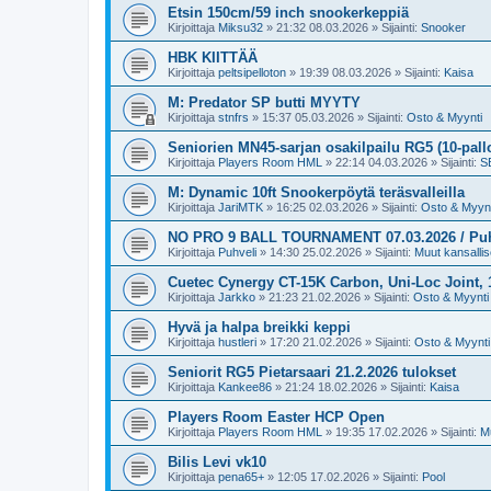
Etsin 150cm/59 inch snookerkeppiä
Kirjoittaja
Miksu32
»
21:32 08.03.2026
» Sijainti:
Snooker
HBK KIITTÄÄ
Kirjoittaja
peltsipelloton
»
19:39 08.03.2026
» Sijainti:
Kaisa
M: Predator SP butti MYYTY
Kirjoittaja
stnfrs
»
15:37 05.03.2026
» Sijainti:
Osto & Myynti
Seniorien MN45-sarjan osakilpailu RG5 (10-pall
Kirjoittaja
Players Room HML
»
22:14 04.03.2026
» Sijainti:
SB
M: Dynamic 10ft Snookerpöytä teräsvalleilla
Kirjoittaja
JariMTK
»
16:25 02.03.2026
» Sijainti:
Osto & Myynt
NO PRO 9 BALL TOURNAMENT 07.03.2026 / Puh.v
Kirjoittaja
Puhveli
»
14:30 25.02.2026
» Sijainti:
Muut kansallise
Cuetec Cynergy CT-15K Carbon, Uni-Loc Joint,
Kirjoittaja
Jarkko
»
21:23 21.02.2026
» Sijainti:
Osto & Myynti
Hyvä ja halpa breikki keppi
Kirjoittaja
hustleri
»
17:20 21.02.2026
» Sijainti:
Osto & Myynti
Seniorit RG5 Pietarsaari 21.2.2026 tulokset
Kirjoittaja
Kankee86
»
21:24 18.02.2026
» Sijainti:
Kaisa
Players Room Easter HCP Open
Kirjoittaja
Players Room HML
»
19:35 17.02.2026
» Sijainti:
Mu
Bilis Levi vk10
Kirjoittaja
pena65+
»
12:05 17.02.2026
» Sijainti:
Pool