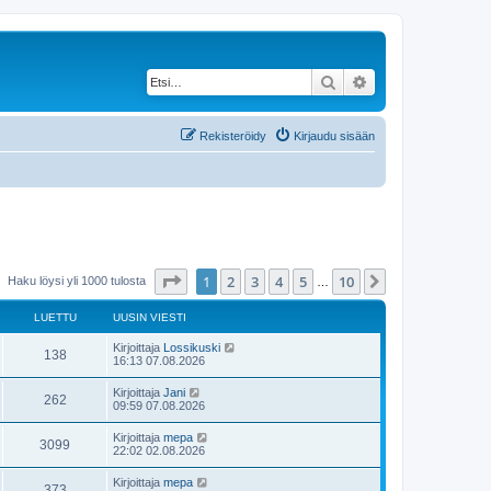
Etsi
Tarkennettu haku
Rekisteröidy
Kirjaudu sisään
Sivu
1
/
10
1
2
3
4
5
10
Seuraava
Haku löysi yli 1000 tulosta
…
LUETTU
UUSIN VIESTI
U
Kirjoittaja
Lossikuski
L
138
u
16:13 07.08.2026
s
u
i
U
Kirjoittaja
Jani
L
262
n
u
09:59 07.08.2026
e
v
s
i
u
i
U
Kirjoittaja
mepa
t
e
L
3099
n
u
22:02 02.08.2026
s
e
v
s
t
t
i
u
i
i
U
Kirjoittaja
mepa
t
e
L
373
n