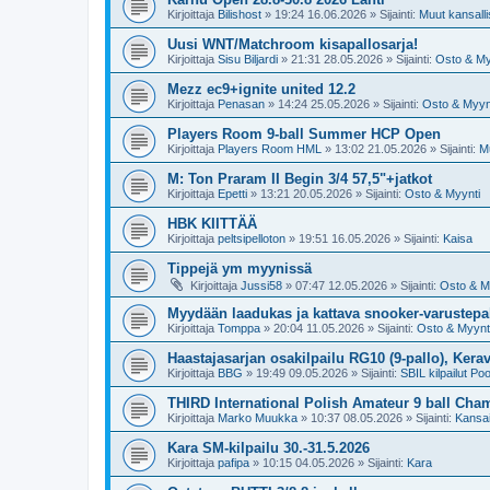
Kirjoittaja
Bilishost
»
19:24 16.06.2026
» Sijainti:
Muut kansallis
Uusi WNT/Matchroom kisapallosarja!
Kirjoittaja
Sisu Biljardi
»
21:31 28.05.2026
» Sijainti:
Osto & My
Mezz ec9+ignite united 12.2
Kirjoittaja
Penasan
»
14:24 25.05.2026
» Sijainti:
Osto & Myyn
Players Room 9-ball Summer HCP Open
Kirjoittaja
Players Room HML
»
13:02 21.05.2026
» Sijainti:
Mu
M: Ton Praram II Begin 3/4 57,5"+jatkot
Kirjoittaja
Epetti
»
13:21 20.05.2026
» Sijainti:
Osto & Myynti
HBK KIITTÄÄ
Kirjoittaja
peltsipelloton
»
19:51 16.05.2026
» Sijainti:
Kaisa
Tippejä ym myynissä
Kirjoittaja
Jussi58
»
07:47 12.05.2026
» Sijainti:
Osto & M
Myydään laadukas ja kattava snooker-varustepak
Kirjoittaja
Tomppa
»
20:04 11.05.2026
» Sijainti:
Osto & Myynt
Haastajasarjan osakilpailu RG10 (9-pallo), Kerav
Kirjoittaja
BBG
»
19:49 09.05.2026
» Sijainti:
SBIL kilpailut Poo
THIRD International Polish Amateur 9 ball Ch
Kirjoittaja
Marko Muukka
»
10:37 08.05.2026
» Sijainti:
Kansai
Kara SM-kilpailu 30.-31.5.2026
Kirjoittaja
pafipa
»
10:15 04.05.2026
» Sijainti:
Kara