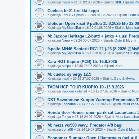
Kirjoittaja
mepa
»
21:58 02.08.2026
» Sijainti:
SBIL kilpailut Po
Cuelees bk01 breikki keppi
Kirjoittaja
Jani k 71 pihlis
»
22:09 01.08.2026
» Sijainti:
Osto &
Elokuun Open kisat 9-palloa 15.8.2026 klo 1
Kirjoittaja
MyBiljardiBar
»
16:20 01.08.2026
» Sijainti:
Muut kans
M: Jacoby Heritage L2-butti + jatko + uusi Preda
Kirjoittaja
Nano
»
09:24 30.07.2026
» Sijainti:
Osto & Myynti
9-pallo MN46 Seniorit RG1 22.(-23.)8.2026 @MyB
Kirjoittaja
MyBiljardiBar
»
15:19 28.07.2026
» Sijainti:
SBIL kilp
Kara RG1 Espoo (PCB) 15.-16.8.2026
Kirjoittaja
pafipa
»
12:30 28.07.2026
» Sijainti:
Kara
M: cuetec synergy 12.5
Kirjoittaja
maxf
»
23:55 27.07.2026
» Sijainti:
Osto & Myynti
TAOM HCP TOUR KUOPIO 10.-13.9.2026
Kirjoittaja
Kuopion keilahalli
»
18:12 27.07.2026
» Sijainti:
Muut 
DST Sawohouse Kuopio Warmup Perjantaina 31
Kirjoittaja
JoonatanK
»
14:27 27.07.2026
» Sijainti:
Muut kansal
Rondo Beer House, open parikisat Lauantaina 1.
Kirjoittaja
Tonyu
»
15:18 24.07.2026
» Sijainti:
Muut kansalliset
M: mezz wx900 wavy. Predator 4/8 bagi
Kirjoittaja
Jona88
»
09:14 19.07.2026
» Sijainti:
Osto & Myynti
Economer Summer Open Ulkoturnaus (nelurit) 