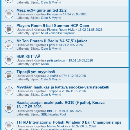
Lähetetty Sijainti:
Osto & Myynti
Mezz ec9+ignite united 12.2
Uusin viesti Kirjoittaja
Penasan
«
14:24 25.05.2026
Lähetetty Sijainti:
Osto & Myynti
Players Room 9-ball Summer HCP Open
Uusin viesti Kirjoittaja
Players Room HML
«
13:02 21.05.2026
Lähetetty Sijainti:
Muut kansalliset kilpailut
M: Ton Praram II Begin 3/4 57,5"+jatkot
Uusin viesti Kirjoittaja
Epetti
«
13:21 20.05.2026
Lähetetty Sijainti:
Osto & Myynti
HBK KIITTÄÄ
Uusin viesti Kirjoittaja
peltsipelloton
«
19:51 16.05.2026
Lähetetty Sijainti:
Kaisa
Tippejä ym myynissä
Uusin viesti Kirjoittaja
Jussi58
«
07:47 12.05.2026
Lähetetty Sijainti:
Osto & Myynti
Myydään laadukas ja kattava snooker-varustepaketti
Uusin viesti Kirjoittaja
Tomppa
«
20:04 11.05.2026
Lähetetty Sijainti:
Osto & Myynti
Haastajasarjan osakilpailu RG10 (9-pallo), Kerava
16.-17.05.2026
Uusin viesti Kirjoittaja
BBG
«
19:49 09.05.2026
Lähetetty Sijainti:
SBIL kilpailut Pool
THIRD International Polish Amateur 9 ball Championships
Uusin viesti Kirjoittaja
Marko Muukka
«
10:37 08.05.2026
Lähetetty Sijainti:
Kansainvälinen biljardi