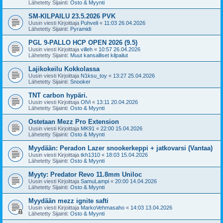
Lähetetty Sijainti:
Osto & Myynti
SM-KILPAILU 23.5.2026 PVK
Uusin viesti Kirjoittaja
Puhveli
«
11:03 26.04.2026
Lähetetty Sijainti:
Pyramidi
PGL 9-PALLO HCP OPEN 2026 (9.5)
Uusin viesti Kirjoittaja
villeh
«
10:57 26.04.2026
Lähetetty Sijainti:
Muut kansalliset kilpailut
Lajikokeilu Kokkolassa
Uusin viesti Kirjoittaja
N1ksu_toy
«
13:27 25.04.2026
Lähetetty Sijainti:
Snooker
TNT carbon hypäri.
Uusin viesti Kirjoittaja
OlVi
«
13:11 20.04.2026
Lähetetty Sijainti:
Osto & Myynti
Ostetaan Mezz Pro Extension
Uusin viesti Kirjoittaja
MK91
«
22:00 15.04.2026
Lähetetty Sijainti:
Osto & Myynti
Myydään: Peradon Lazer snookerkeppi + jatkovarsi (Vantaa)
Uusin viesti Kirjoittaja
tkh1310
«
18:03 15.04.2026
Lähetetty Sijainti:
Osto & Myynti
Myyty: Predator Revo 11.8mm Uniloc
Uusin viesti Kirjoittaja
SamuLampi
«
20:00 14.04.2026
Lähetetty Sijainti:
Osto & Myynti
Myydään mezz ignite safti
Uusin viesti Kirjoittaja
MarkoVehmasaho
«
14:03 13.04.2026
Lähetetty Sijainti:
Osto & Myynti