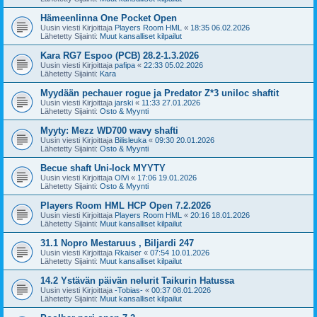
Hämeenlinna One Pocket Open
Uusin viesti Kirjoittaja
Players Room HML
«
18:35 06.02.2026
Lähetetty Sijainti:
Muut kansalliset kilpailut
Kara RG7 Espoo (PCB) 28.2-1.3.2026
Uusin viesti Kirjoittaja
pafipa
«
22:33 05.02.2026
Lähetetty Sijainti:
Kara
Myydään pechauer rogue ja Predator Z*3 uniloc shaftit
Uusin viesti Kirjoittaja
jarski
«
11:33 27.01.2026
Lähetetty Sijainti:
Osto & Myynti
Myyty: Mezz WD700 wavy shafti
Uusin viesti Kirjoittaja
Bilisleuka
«
09:30 20.01.2026
Lähetetty Sijainti:
Osto & Myynti
Becue shaft Uni-lock MYYTY
Uusin viesti Kirjoittaja
OlVi
«
17:06 19.01.2026
Lähetetty Sijainti:
Osto & Myynti
Players Room HML HCP Open 7.2.2026
Uusin viesti Kirjoittaja
Players Room HML
«
20:16 18.01.2026
Lähetetty Sijainti:
Muut kansalliset kilpailut
31.1 Nopro Mestaruus , Biljardi 247
Uusin viesti Kirjoittaja
Rkaiser
«
07:54 10.01.2026
Lähetetty Sijainti:
Muut kansalliset kilpailut
14.2 Ystävän päivän nelurit Taikurin Hatussa
Uusin viesti Kirjoittaja
-Tobias-
«
00:37 08.01.2026
Lähetetty Sijainti:
Muut kansalliset kilpailut