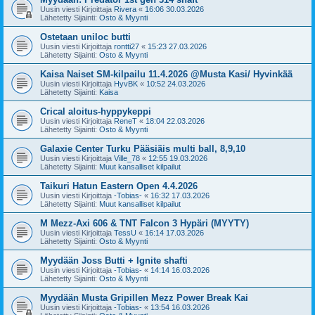
Uusin viesti Kirjoittaja
Rivera
«
16:06 30.03.2026
Lähetetty Sijainti:
Osto & Myynti
Ostetaan uniloc butti
Uusin viesti Kirjoittaja
rontti27
«
15:23 27.03.2026
Lähetetty Sijainti:
Osto & Myynti
Kaisa Naiset SM-kilpailu 11.4.2026 @Musta Kasi/ Hyvinkää
Uusin viesti Kirjoittaja
HyvBK
«
10:52 24.03.2026
Lähetetty Sijainti:
Kaisa
Crical aloitus-hyppykeppi
Uusin viesti Kirjoittaja
ReneT
«
18:04 22.03.2026
Lähetetty Sijainti:
Osto & Myynti
Galaxie Center Turku Pääsiäis multi ball, 8,9,10
Uusin viesti Kirjoittaja
Ville_78
«
12:55 19.03.2026
Lähetetty Sijainti:
Muut kansalliset kilpailut
Taikuri Hatun Eastern Open 4.4.2026
Uusin viesti Kirjoittaja
-Tobias-
«
16:32 17.03.2026
Lähetetty Sijainti:
Muut kansalliset kilpailut
M Mezz-Axi 606 & TNT Falcon 3 Hypäri (MYYTY)
Uusin viesti Kirjoittaja
TessU
«
16:14 17.03.2026
Lähetetty Sijainti:
Osto & Myynti
Myydään Joss Butti + Ignite shafti
Uusin viesti Kirjoittaja
-Tobias-
«
14:14 16.03.2026
Lähetetty Sijainti:
Osto & Myynti
Myydään Musta Gripillen Mezz Power Break Kai
Uusin viesti Kirjoittaja
-Tobias-
«
13:54 16.03.2026