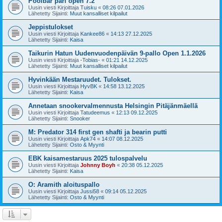
Poolbar pari open 7.2
Uusin viesti Kirjoittaja
Tuisku
«
08:26 07.01.2026
Lähetetty Sijainti:
Muut kansalliset kilpailut
Jeppistulokset
Uusin viesti Kirjoittaja
Kankee86
«
14:13 27.12.2025
Lähetetty Sijainti:
Kaisa
Taikurin Hatun Uudenvuodenpäivän 9-pallo Open 1.1.2026
Uusin viesti Kirjoittaja
-Tobias-
«
01:21 14.12.2025
Lähetetty Sijainti:
Muut kansalliset kilpailut
Hyvinkään Mestaruudet. Tulokset.
Uusin viesti Kirjoittaja
HyvBK
«
14:58 13.12.2025
Lähetetty Sijainti:
Kaisa
Annetaan snookervalmennusta Helsingin Pitäjänmäellä
Uusin viesti Kirjoittaja
Tatudeemus
«
12:13 09.12.2025
Lähetetty Sijainti:
Snooker
M: Predator 314 first gen shafti ja bearin putti
Uusin viesti Kirjoittaja
Apk74
«
14:07 08.12.2025
Lähetetty Sijainti:
Osto & Myynti
EBK kaisamestaruus 2025 tulospalvelu
Uusin viesti Kirjoittaja
Johnny Boyh
«
20:38 05.12.2025
Lähetetty Sijainti:
Kaisa
O: Aramith aloituspallo
Uusin viesti Kirjoittaja
Jussi58
«
09:14 05.12.2025
Lähetetty Sijainti:
Osto & Myynti