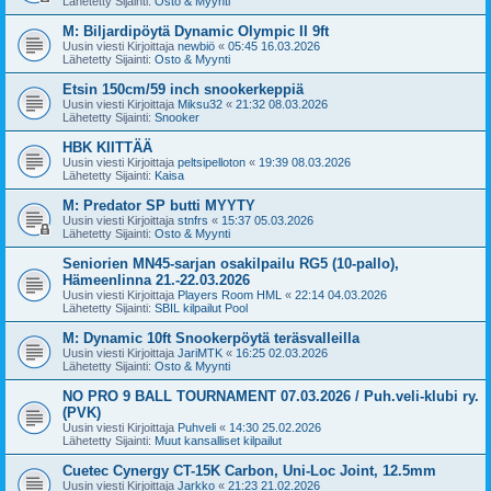
Lähetetty Sijainti:
Osto & Myynti
M: Biljardipöytä Dynamic Olympic II 9ft
Uusin viesti Kirjoittaja
newbiö
«
05:45 16.03.2026
Lähetetty Sijainti:
Osto & Myynti
Etsin 150cm/59 inch snookerkeppiä
Uusin viesti Kirjoittaja
Miksu32
«
21:32 08.03.2026
Lähetetty Sijainti:
Snooker
HBK KIITTÄÄ
Uusin viesti Kirjoittaja
peltsipelloton
«
19:39 08.03.2026
Lähetetty Sijainti:
Kaisa
M: Predator SP butti MYYTY
Uusin viesti Kirjoittaja
stnfrs
«
15:37 05.03.2026
Lähetetty Sijainti:
Osto & Myynti
Seniorien MN45-sarjan osakilpailu RG5 (10-pallo),
Hämeenlinna 21.-22.03.2026
Uusin viesti Kirjoittaja
Players Room HML
«
22:14 04.03.2026
Lähetetty Sijainti:
SBIL kilpailut Pool
M: Dynamic 10ft Snookerpöytä teräsvalleilla
Uusin viesti Kirjoittaja
JariMTK
«
16:25 02.03.2026
Lähetetty Sijainti:
Osto & Myynti
NO PRO 9 BALL TOURNAMENT 07.03.2026 / Puh.veli-klubi ry.
(PVK)
Uusin viesti Kirjoittaja
Puhveli
«
14:30 25.02.2026
Lähetetty Sijainti:
Muut kansalliset kilpailut
Cuetec Cynergy CT-15K Carbon, Uni-Loc Joint, 12.5mm
Uusin viesti Kirjoittaja
Jarkko
«
21:23 21.02.2026