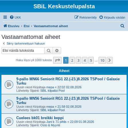
SBiL Keskustelupalsta
UKK
Rekisteröidy
Kirjaudu sisään
E
Etusivu
Etsi
Vastaamattomat aiheet
t
Vastaamattomat aiheet
s
Siirry tarkennettuun hakuun
i
Etsi
Tarkennettu haku
Sivu
1
/
10
1
2
3
4
5
10
Seuraa
Haku löysi yli 1000 tulosta
…
Aiheet
9-pallo MN66 Seniorit RG1 22.(-23.)8.2026 TSPool / Galaxie
Turku
Uusin viesti Kirjoittaja
mepa
«
22:02 02.08.2026
Lähetetty Sijainti:
SBIL kilpailut Pool
9-pallo MN56 Seniorit RG1 22.(-23.)8.2026 TSPool / Galaxie
Turku
Uusin viesti Kirjoittaja
mepa
«
21:58 02.08.2026
Lähetetty Sijainti:
SBIL kilpailut Pool
Cuelees bk01 breikki keppi
Uusin viesti Kirjoittaja
Jani k 71 pihlis
«
22:09 01.08.2026
Lähetetty Sijainti:
Osto & Myynti