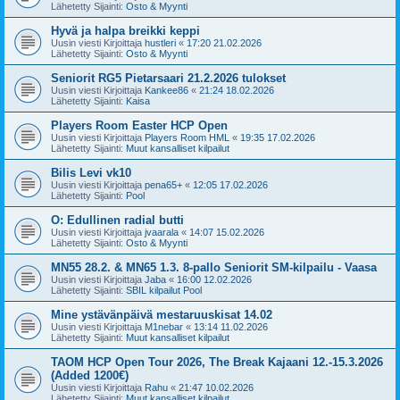
Lähetetty Sijainti:
Osto & Myynti
Hyvä ja halpa breikki keppi
Uusin viesti Kirjoittaja
hustleri
«
17:20 21.02.2026
Lähetetty Sijainti:
Osto & Myynti
Seniorit RG5 Pietarsaari 21.2.2026 tulokset
Uusin viesti Kirjoittaja
Kankee86
«
21:24 18.02.2026
Lähetetty Sijainti:
Kaisa
Players Room Easter HCP Open
Uusin viesti Kirjoittaja
Players Room HML
«
19:35 17.02.2026
Lähetetty Sijainti:
Muut kansalliset kilpailut
Bilis Levi vk10
Uusin viesti Kirjoittaja
pena65+
«
12:05 17.02.2026
Lähetetty Sijainti:
Pool
O: Edullinen radial butti
Uusin viesti Kirjoittaja
jvaarala
«
14:07 15.02.2026
Lähetetty Sijainti:
Osto & Myynti
MN55 28.2. & MN65 1.3. 8-pallo Seniorit SM-kilpailu - Vaasa
Uusin viesti Kirjoittaja
Jaba
«
16:00 12.02.2026
Lähetetty Sijainti:
SBIL kilpailut Pool
Mine ystävänpäivä mestaruuskisat 14.02
Uusin viesti Kirjoittaja
M1nebar
«
13:14 11.02.2026
Lähetetty Sijainti:
Muut kansalliset kilpailut
TAOM HCP Open Tour 2026, The Break Kajaani 12.-15.3.2026
(Added 1200€)
Uusin viesti Kirjoittaja
Rahu
«
21:47 10.02.2026
Lähetetty Sijainti:
Muut kansalliset kilpailut