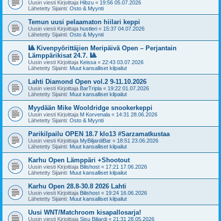
Uusin viesti Kirjoittaja
Hibzu
«
19:56 05.07.2026
Lähetetty Sijainti:
Osto & Myynti
Temun uusi pelaamaton hiilari keppi
Uusin viesti Kirjoittaja
hustleri
«
15:37 04.07.2026
Lähetetty Sijainti:
Osto & Myynti
🎱 Kivenpyörittäjien Meripäivä Open – Perjantain
Lämppärikisat 24.7. 🎱
Uusin viesti Kirjoittaja
Keissa
«
22:43 03.07.2026
Lähetetty Sijainti:
Muut kansalliset kilpailut
Lahti Diamond Open vol.2 9-11.10.2026
Uusin viesti Kirjoittaja
BarTripla
«
19:22 01.07.2026
Lähetetty Sijainti:
Muut kansalliset kilpailut
Myydään Mike Wooldridge snookerkeppi
Uusin viesti Kirjoittaja
M Korvenala
«
14:31 28.06.2026
Lähetetty Sijainti:
Osto & Myynti
Parikilpailu OPEN 18.7 klo13 #Sarzamatkustaa
Uusin viesti Kirjoittaja
MyBiljardiBar
«
18:51 23.06.2026
Lähetetty Sijainti:
Muut kansalliset kilpailut
Karhu Open Lämppäri +Shootout
Uusin viesti Kirjoittaja
Bilishost
«
17:21 17.06.2026
Lähetetty Sijainti:
Muut kansalliset kilpailut
Karhu Open 28.8-30.8 2026 Lahti
Uusin viesti Kirjoittaja
Bilishost
«
19:24 16.06.2026
Lähetetty Sijainti:
Muut kansalliset kilpailut
Uusi WNT/Matchroom kisapallosarja!
Uusin viesti Kirjoittaja
Sisu Biljardi
«
21:31 28.05.2026