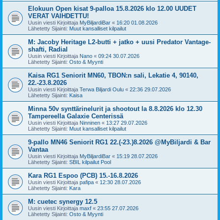
Elokuun Open kisat 9-palloa 15.8.2026 klo 12.00 UUDET
VERAT VAIHDETTU!
Uusin viesti Kirjoittaja
MyBiljardiBar
«
16:20 01.08.2026
Lähetetty Sijainti:
Muut kansalliset kilpailut
M: Jacoby Heritage L2-butti + jatko + uusi Predator Vantage-
shafti, Radial
Uusin viesti Kirjoittaja
Nano
«
09:24 30.07.2026
Lähetetty Sijainti:
Osto & Myynti
Kaisa RG1 Seniorit MN60, TBON:n sali, Lekatie 4, 90140,
22.-23.8.2026
Uusin viesti Kirjoittaja
Terwa Biljardi Oulu
«
22:36 29.07.2026
Lähetetty Sijainti:
Kaisa
Minna 50v synttärinelurit ja shootout la 8.8.2026 klo 12.30
Tampereella Galaxie Centerissä
Uusin viesti Kirjoittaja
Ninninen
«
13:27 29.07.2026
Lähetetty Sijainti:
Muut kansalliset kilpailut
9-pallo MN46 Seniorit RG1 22.(-23.)8.2026 @MyBiljardi & Bar
Vantaa
Uusin viesti Kirjoittaja
MyBiljardiBar
«
15:19 28.07.2026
Lähetetty Sijainti:
SBIL kilpailut Pool
Kara RG1 Espoo (PCB) 15.-16.8.2026
Uusin viesti Kirjoittaja
pafipa
«
12:30 28.07.2026
Lähetetty Sijainti:
Kara
M: cuetec synergy 12.5
Uusin viesti Kirjoittaja
maxf
«
23:55 27.07.2026
Lähetetty Sijainti:
Osto & Myynti