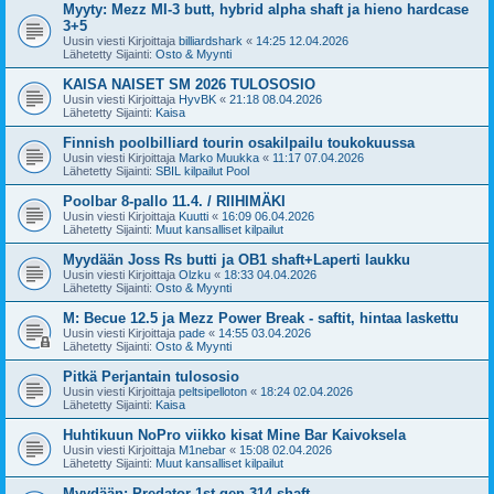
Myyty: Mezz MI-3 butt, hybrid alpha shaft ja hieno hardcase
3+5
Uusin viesti Kirjoittaja
billiardshark
«
14:25 12.04.2026
Lähetetty Sijainti:
Osto & Myynti
KAISA NAISET SM 2026 TULOSOSIO
Uusin viesti Kirjoittaja
HyvBK
«
21:18 08.04.2026
Lähetetty Sijainti:
Kaisa
Finnish poolbilliard tourin osakilpailu toukokuussa
Uusin viesti Kirjoittaja
Marko Muukka
«
11:17 07.04.2026
Lähetetty Sijainti:
SBIL kilpailut Pool
Poolbar 8-pallo 11.4. / RIIHIMÄKI
Uusin viesti Kirjoittaja
Kuutti
«
16:09 06.04.2026
Lähetetty Sijainti:
Muut kansalliset kilpailut
Myydään Joss Rs butti ja OB1 shaft+Laperti laukku
Uusin viesti Kirjoittaja
Olzku
«
18:33 04.04.2026
Lähetetty Sijainti:
Osto & Myynti
M: Becue 12.5 ja Mezz Power Break - saftit, hintaa laskettu
Uusin viesti Kirjoittaja
pade
«
14:55 03.04.2026
Lähetetty Sijainti:
Osto & Myynti
Pitkä Perjantain tulososio
Uusin viesti Kirjoittaja
peltsipelloton
«
18:24 02.04.2026
Lähetetty Sijainti:
Kaisa
Huhtikuun NoPro viikko kisat Mine Bar Kaivoksela
Uusin viesti Kirjoittaja
M1nebar
«
15:08 02.04.2026
Lähetetty Sijainti:
Muut kansalliset kilpailut
Myydään: Predator 1st gen 314 shaft