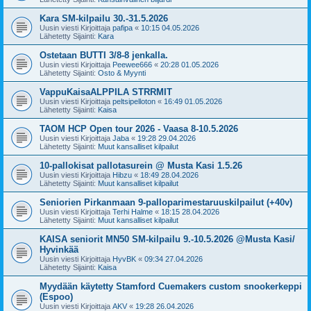
Kara SM-kilpailu 30.-31.5.2026
Uusin viesti Kirjoittaja
pafipa
«
10:15 04.05.2026
Lähetetty Sijainti:
Kara
Ostetaan BUTTI 3/8-8 jenkalla.
Uusin viesti Kirjoittaja
Peewee666
«
20:28 01.05.2026
Lähetetty Sijainti:
Osto & Myynti
VappuKaisaALPPILA STRRMIT
Uusin viesti Kirjoittaja
peltsipelloton
«
16:49 01.05.2026
Lähetetty Sijainti:
Kaisa
TAOM HCP Open tour 2026 - Vaasa 8-10.5.2026
Uusin viesti Kirjoittaja
Jaba
«
19:28 29.04.2026
Lähetetty Sijainti:
Muut kansalliset kilpailut
10-pallokisat pallotasurein @ Musta Kasi 1.5.26
Uusin viesti Kirjoittaja
Hibzu
«
18:49 28.04.2026
Lähetetty Sijainti:
Muut kansalliset kilpailut
Seniorien Pirkanmaan 9-palloparimestaruuskilpailut (+40v)
Uusin viesti Kirjoittaja
Terhi Halme
«
18:15 28.04.2026
Lähetetty Sijainti:
Muut kansalliset kilpailut
KAISA seniorit MN50 SM-kilpailu 9.-10.5.2026 @Musta Kasi/
Hyvinkää
Uusin viesti Kirjoittaja
HyvBK
«
09:34 27.04.2026
Lähetetty Sijainti:
Kaisa
Myydään käytetty Stamford Cuemakers custom snookerkeppi
(Espoo)
Uusin viesti Kirjoittaja
AKV
«
19:28 26.04.2026