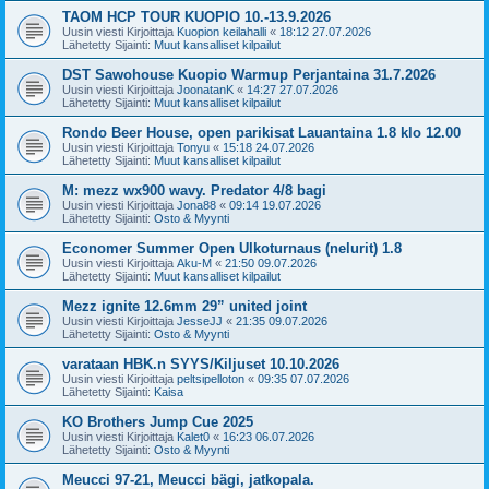
TAOM HCP TOUR KUOPIO 10.-13.9.2026
Uusin viesti Kirjoittaja
Kuopion keilahalli
«
18:12 27.07.2026
Lähetetty Sijainti:
Muut kansalliset kilpailut
DST Sawohouse Kuopio Warmup Perjantaina 31.7.2026
Uusin viesti Kirjoittaja
JoonatanK
«
14:27 27.07.2026
Lähetetty Sijainti:
Muut kansalliset kilpailut
Rondo Beer House, open parikisat Lauantaina 1.8 klo 12.00
Uusin viesti Kirjoittaja
Tonyu
«
15:18 24.07.2026
Lähetetty Sijainti:
Muut kansalliset kilpailut
M: mezz wx900 wavy. Predator 4/8 bagi
Uusin viesti Kirjoittaja
Jona88
«
09:14 19.07.2026
Lähetetty Sijainti:
Osto & Myynti
Economer Summer Open Ulkoturnaus (nelurit) 1.8
Uusin viesti Kirjoittaja
Aku-M
«
21:50 09.07.2026
Lähetetty Sijainti:
Muut kansalliset kilpailut
Mezz ignite 12.6mm 29” united joint
Uusin viesti Kirjoittaja
JesseJJ
«
21:35 09.07.2026
Lähetetty Sijainti:
Osto & Myynti
varataan HBK.n SYYS/Kiljuset 10.10.2026
Uusin viesti Kirjoittaja
peltsipelloton
«
09:35 07.07.2026
Lähetetty Sijainti:
Kaisa
KO Brothers Jump Cue 2025
Uusin viesti Kirjoittaja
Kalet0
«
16:23 06.07.2026
Lähetetty Sijainti:
Osto & Myynti
Meucci 97-21, Meucci bägi, jatkopala.