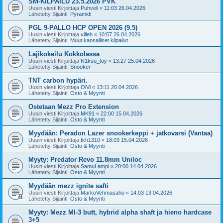
SM-KILPAILU 23.5.2026 PVK
Uusin viesti Kirjoittaja
Puhveli
«
11:03 26.04.2026
Lähetetty Sijainti:
Pyramidi
PGL 9-PALLO HCP OPEN 2026 (9.5)
Uusin viesti Kirjoittaja
villeh
«
10:57 26.04.2026
Lähetetty Sijainti:
Muut kansalliset kilpailut
Lajikokeilu Kokkolassa
Uusin viesti Kirjoittaja
N1ksu_toy
«
13:27 25.04.2026
Lähetetty Sijainti:
Snooker
TNT carbon hypäri.
Uusin viesti Kirjoittaja
OlVi
«
13:11 20.04.2026
Lähetetty Sijainti:
Osto & Myynti
Ostetaan Mezz Pro Extension
Uusin viesti Kirjoittaja
MK91
«
22:00 15.04.2026
Lähetetty Sijainti:
Osto & Myynti
Myydään: Peradon Lazer snookerkeppi + jatkovarsi (Vantaa)
Uusin viesti Kirjoittaja
tkh1310
«
18:03 15.04.2026
Lähetetty Sijainti:
Osto & Myynti
Myyty: Predator Revo 11.8mm Uniloc
Uusin viesti Kirjoittaja
SamuLampi
«
20:00 14.04.2026
Lähetetty Sijainti:
Osto & Myynti
Myydään mezz ignite safti
Uusin viesti Kirjoittaja
MarkoVehmasaho
«
14:03 13.04.2026
Lähetetty Sijainti:
Osto & Myynti
Myyty: Mezz MI-3 butt, hybrid alpha shaft ja hieno hardcase
3+5