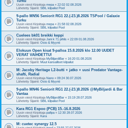
Turku
Uusin viesti Kirjoittaja
mepa
«
22:02 02.08.2026
Lähetetty Sijainti:
SBIL kilpailut Pool
9-pallo MN56 Seniorit RG1 22.(-23.)8.2026 TSPool / Galaxie
Turku
Uusin viesti Kirjoittaja
mepa
«
21:58 02.08.2026
Lähetetty Sijainti:
SBIL kilpailut Pool
Cuelees bk01 breikki keppi
Uusin viesti Kirjoittaja
Jani k 71 pihlis
«
22:09 01.08.2026
Lähetetty Sijainti:
Osto & Myynti
Elokuun Open kisat 9-palloa 15.8.2026 klo 12.00 UUDET
VERAT VAIHDETTU!
Uusin viesti Kirjoittaja
MyBiljardiBar
«
16:20 01.08.2026
Lähetetty Sijainti:
Muut kansalliset kilpailut
M: Jacoby Heritage L2-butti + jatko + uusi Predator Vantage-
shafti, Radial
Uusin viesti Kirjoittaja
Nano
«
09:24 30.07.2026
Lähetetty Sijainti:
Osto & Myynti
9-pallo MN46 Seniorit RG1 22.(-23.)8.2026 @MyBiljardi & Bar
Vantaa
Uusin viesti Kirjoittaja
MyBiljardiBar
«
15:19 28.07.2026
Lähetetty Sijainti:
SBIL kilpailut Pool
Kara RG1 Espoo (PCB) 15.-16.8.2026
Uusin viesti Kirjoittaja
pafipa
«
12:30 28.07.2026
Lähetetty Sijainti:
Kara
M: cuetec synergy 12.5
Uusin viesti Kirjoittaja
maxf
«
23:55 27.07.2026