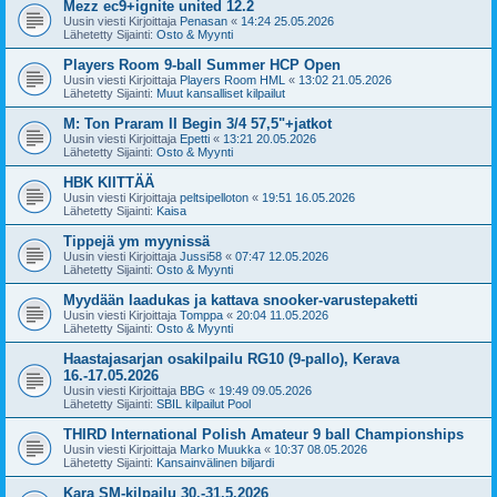
Mezz ec9+ignite united 12.2
Uusin viesti Kirjoittaja
Penasan
«
14:24 25.05.2026
Lähetetty Sijainti:
Osto & Myynti
Players Room 9-ball Summer HCP Open
Uusin viesti Kirjoittaja
Players Room HML
«
13:02 21.05.2026
Lähetetty Sijainti:
Muut kansalliset kilpailut
M: Ton Praram II Begin 3/4 57,5"+jatkot
Uusin viesti Kirjoittaja
Epetti
«
13:21 20.05.2026
Lähetetty Sijainti:
Osto & Myynti
HBK KIITTÄÄ
Uusin viesti Kirjoittaja
peltsipelloton
«
19:51 16.05.2026
Lähetetty Sijainti:
Kaisa
Tippejä ym myynissä
Uusin viesti Kirjoittaja
Jussi58
«
07:47 12.05.2026
Lähetetty Sijainti:
Osto & Myynti
Myydään laadukas ja kattava snooker-varustepaketti
Uusin viesti Kirjoittaja
Tomppa
«
20:04 11.05.2026
Lähetetty Sijainti:
Osto & Myynti
Haastajasarjan osakilpailu RG10 (9-pallo), Kerava
16.-17.05.2026
Uusin viesti Kirjoittaja
BBG
«
19:49 09.05.2026
Lähetetty Sijainti:
SBIL kilpailut Pool
THIRD International Polish Amateur 9 ball Championships
Uusin viesti Kirjoittaja
Marko Muukka
«
10:37 08.05.2026
Lähetetty Sijainti:
Kansainvälinen biljardi
Kara SM-kilpailu 30.-31.5.2026