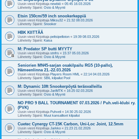
Uusin viesti Kirjoittaja
newbiö
«
05:45 16.03.2026
Lähetetty Sijainti:
Osto & Myynti
Etsin 150cm/59 inch snookerkeppiä
Uusin viesti Kirjoittaja
Miksu32
«
21:32 08.03.2026
Lähetetty Sijainti:
Snooker
HBK KIITTÄÄ
Uusin viesti Kirjoittaja
peltsipelloton
«
19:39 08.03.2026
Lähetetty Sijainti:
Kaisa
M: Predator SP butti MYYTY
Uusin viesti Kirjoittaja
stnfrs
«
15:37 05.03.2026
Lähetetty Sijainti:
Osto & Myynti
Seniorien MN45-sarjan osakilpailu RG5 (10-pallo),
Hämeenlinna 21.-22.03.2026
Uusin viesti Kirjoittaja
Players Room HML
«
22:14 04.03.2026
Lähetetty Sijainti:
SBIL kilpailut Pool
M: Dynamic 10ft Snookerpöytä teräsvalleilla
Uusin viesti Kirjoittaja
JariMTK
«
16:25 02.03.2026
Lähetetty Sijainti:
Osto & Myynti
NO PRO 9 BALL TOURNAMENT 07.03.2026 / Puh.veli-klubi ry.
(PVK)
Uusin viesti Kirjoittaja
Puhveli
«
14:30 25.02.2026
Lähetetty Sijainti:
Muut kansalliset kilpailut
Cuetec Cynergy CT-15K Carbon, Uni-Loc Joint, 12.5mm
Uusin viesti Kirjoittaja
Jarkko
«
21:23 21.02.2026
Lähetetty Sijainti:
Osto & Myynti