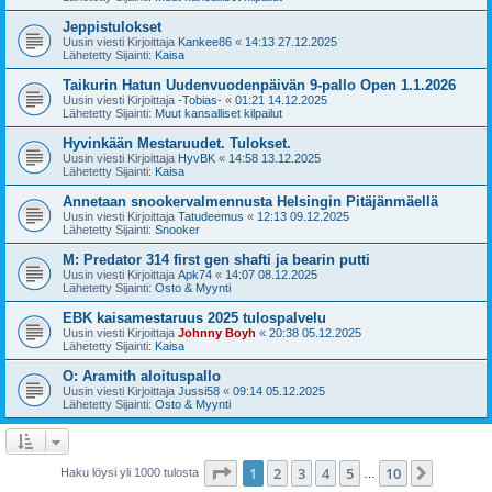
Jeppistulokset
Uusin viesti Kirjoittaja
Kankee86
«
14:13 27.12.2025
Lähetetty Sijainti:
Kaisa
Taikurin Hatun Uudenvuodenpäivän 9-pallo Open 1.1.2026
Uusin viesti Kirjoittaja
-Tobias-
«
01:21 14.12.2025
Lähetetty Sijainti:
Muut kansalliset kilpailut
Hyvinkään Mestaruudet. Tulokset.
Uusin viesti Kirjoittaja
HyvBK
«
14:58 13.12.2025
Lähetetty Sijainti:
Kaisa
Annetaan snookervalmennusta Helsingin Pitäjänmäellä
Uusin viesti Kirjoittaja
Tatudeemus
«
12:13 09.12.2025
Lähetetty Sijainti:
Snooker
M: Predator 314 first gen shafti ja bearin putti
Uusin viesti Kirjoittaja
Apk74
«
14:07 08.12.2025
Lähetetty Sijainti:
Osto & Myynti
EBK kaisamestaruus 2025 tulospalvelu
Uusin viesti Kirjoittaja
Johnny Boyh
«
20:38 05.12.2025
Lähetetty Sijainti:
Kaisa
O: Aramith aloituspallo
Uusin viesti Kirjoittaja
Jussi58
«
09:14 05.12.2025
Lähetetty Sijainti:
Osto & Myynti
Sivu
1
/
10
1
2
3
4
5
10
Seuraa
Haku löysi yli 1000 tulosta
…