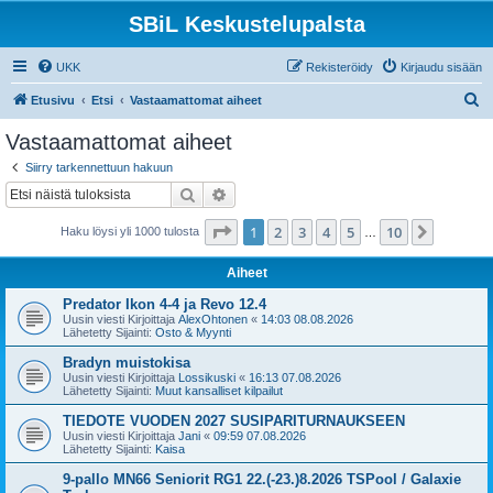
SBiL Keskustelupalsta
UKK
Rekisteröidy
Kirjaudu sisään
E
Etusivu
Etsi
Vastaamattomat aiheet
t
Vastaamattomat aiheet
s
Siirry tarkennettuun hakuun
i
Etsi
Tarkennettu haku
Sivu
1
/
10
1
2
3
4
5
10
Seuraa
Haku löysi yli 1000 tulosta
…
Aiheet
Predator Ikon 4-4 ja Revo 12.4
Uusin viesti Kirjoittaja
AlexOhtonen
«
14:03 08.08.2026
Lähetetty Sijainti:
Osto & Myynti
Bradyn muistokisa
Uusin viesti Kirjoittaja
Lossikuski
«
16:13 07.08.2026
Lähetetty Sijainti:
Muut kansalliset kilpailut
TIEDOTE VUODEN 2027 SUSIPARITURNAUKSEEN
Uusin viesti Kirjoittaja
Jani
«
09:59 07.08.2026
Lähetetty Sijainti:
Kaisa
9-pallo MN66 Seniorit RG1 22.(-23.)8.2026 TSPool / Galaxie