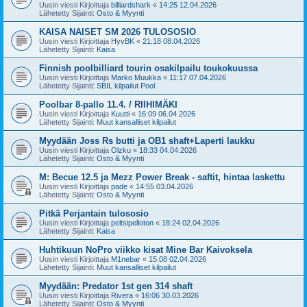
Uusin viesti Kirjoittaja
billiardshark
«
14:25 12.04.2026
Lähetetty Sijainti:
Osto & Myynti
KAISA NAISET SM 2026 TULOSOSIO
Uusin viesti Kirjoittaja
HyvBK
«
21:18 08.04.2026
Lähetetty Sijainti:
Kaisa
Finnish poolbilliard tourin osakilpailu toukokuussa
Uusin viesti Kirjoittaja
Marko Muukka
«
11:17 07.04.2026
Lähetetty Sijainti:
SBIL kilpailut Pool
Poolbar 8-pallo 11.4. / RIIHIMÄKI
Uusin viesti Kirjoittaja
Kuutti
«
16:09 06.04.2026
Lähetetty Sijainti:
Muut kansalliset kilpailut
Myydään Joss Rs butti ja OB1 shaft+Laperti laukku
Uusin viesti Kirjoittaja
Olzku
«
18:33 04.04.2026
Lähetetty Sijainti:
Osto & Myynti
M: Becue 12.5 ja Mezz Power Break - saftit, hintaa laskettu
Uusin viesti Kirjoittaja
pade
«
14:55 03.04.2026
Lähetetty Sijainti:
Osto & Myynti
Pitkä Perjantain tulososio
Uusin viesti Kirjoittaja
peltsipelloton
«
18:24 02.04.2026
Lähetetty Sijainti:
Kaisa
Huhtikuun NoPro viikko kisat Mine Bar Kaivoksela
Uusin viesti Kirjoittaja
M1nebar
«
15:08 02.04.2026
Lähetetty Sijainti:
Muut kansalliset kilpailut
Myydään: Predator 1st gen 314 shaft
Uusin viesti Kirjoittaja
Rivera
«
16:06 30.03.2026
Lähetetty Sijainti:
Osto & Myynti