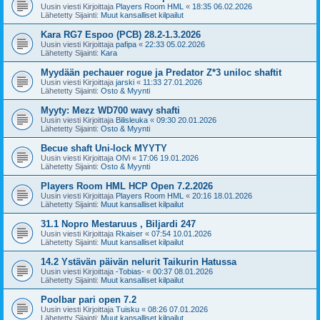
Uusin viesti Kirjoittaja
Players Room HML
«
18:35 06.02.2026
Lähetetty Sijainti:
Muut kansalliset kilpailut
Kara RG7 Espoo (PCB) 28.2-1.3.2026
Uusin viesti Kirjoittaja
pafipa
«
22:33 05.02.2026
Lähetetty Sijainti:
Kara
Myydään pechauer rogue ja Predator Z*3 uniloc shaftit
Uusin viesti Kirjoittaja
jarski
«
11:33 27.01.2026
Lähetetty Sijainti:
Osto & Myynti
Myyty: Mezz WD700 wavy shafti
Uusin viesti Kirjoittaja
Bilisleuka
«
09:30 20.01.2026
Lähetetty Sijainti:
Osto & Myynti
Becue shaft Uni-lock MYYTY
Uusin viesti Kirjoittaja
OlVi
«
17:06 19.01.2026
Lähetetty Sijainti:
Osto & Myynti
Players Room HML HCP Open 7.2.2026
Uusin viesti Kirjoittaja
Players Room HML
«
20:16 18.01.2026
Lähetetty Sijainti:
Muut kansalliset kilpailut
31.1 Nopro Mestaruus , Biljardi 247
Uusin viesti Kirjoittaja
Rkaiser
«
07:54 10.01.2026
Lähetetty Sijainti:
Muut kansalliset kilpailut
14.2 Ystävän päivän nelurit Taikurin Hatussa
Uusin viesti Kirjoittaja
-Tobias-
«
00:37 08.01.2026
Lähetetty Sijainti:
Muut kansalliset kilpailut
Poolbar pari open 7.2
Uusin viesti Kirjoittaja
Tuisku
«
08:26 07.01.2026
Lähetetty Sijainti:
Muut kansalliset kilpailut