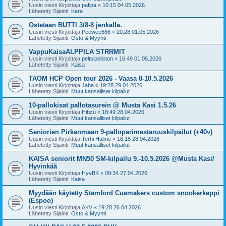
Uusin viesti Kirjoittaja
pafipa
«
10:15 04.05.2026
Lähetetty Sijainti:
Kara
Ostetaan BUTTI 3/8-8 jenkalla.
Uusin viesti Kirjoittaja
Peewee666
«
20:28 01.05.2026
Lähetetty Sijainti:
Osto & Myynti
VappuKaisaALPPILA STRRMIT
Uusin viesti Kirjoittaja
peltsipelloton
«
16:49 01.05.2026
Lähetetty Sijainti:
Kaisa
TAOM HCP Open tour 2026 - Vaasa 8-10.5.2026
Uusin viesti Kirjoittaja
Jaba
«
19:28 29.04.2026
Lähetetty Sijainti:
Muut kansalliset kilpailut
10-pallokisat pallotasurein @ Musta Kasi 1.5.26
Uusin viesti Kirjoittaja
Hibzu
«
18:49 28.04.2026
Lähetetty Sijainti:
Muut kansalliset kilpailut
Seniorien Pirkanmaan 9-palloparimestaruuskilpailut (+40v)
Uusin viesti Kirjoittaja
Terhi Halme
«
18:15 28.04.2026
Lähetetty Sijainti:
Muut kansalliset kilpailut
KAISA seniorit MN50 SM-kilpailu 9.-10.5.2026 @Musta Kasi/
Hyvinkää
Uusin viesti Kirjoittaja
HyvBK
«
09:34 27.04.2026
Lähetetty Sijainti:
Kaisa
Myydään käytetty Stamford Cuemakers custom snookerkeppi
(Espoo)
Uusin viesti Kirjoittaja
AKV
«
19:28 26.04.2026
Lähetetty Sijainti:
Osto & Myynti