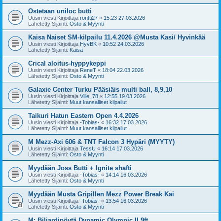
Ostetaan uniloc butti
Uusin viesti Kirjoittaja
rontti27
«
15:23 27.03.2026
Lähetetty Sijainti:
Osto & Myynti
Kaisa Naiset SM-kilpailu 11.4.2026 @Musta Kasi/ Hyvinkää
Uusin viesti Kirjoittaja
HyvBK
«
10:52 24.03.2026
Lähetetty Sijainti:
Kaisa
Crical aloitus-hyppykeppi
Uusin viesti Kirjoittaja
ReneT
«
18:04 22.03.2026
Lähetetty Sijainti:
Osto & Myynti
Galaxie Center Turku Pääsiäis multi ball, 8,9,10
Uusin viesti Kirjoittaja
Ville_78
«
12:55 19.03.2026
Lähetetty Sijainti:
Muut kansalliset kilpailut
Taikuri Hatun Eastern Open 4.4.2026
Uusin viesti Kirjoittaja
-Tobias-
«
16:32 17.03.2026
Lähetetty Sijainti:
Muut kansalliset kilpailut
M Mezz-Axi 606 & TNT Falcon 3 Hypäri (MYYTY)
Uusin viesti Kirjoittaja
TessU
«
16:14 17.03.2026
Lähetetty Sijainti:
Osto & Myynti
Myydään Joss Butti + Ignite shafti
Uusin viesti Kirjoittaja
-Tobias-
«
14:14 16.03.2026
Lähetetty Sijainti:
Osto & Myynti
Myydään Musta Gripillen Mezz Power Break Kai
Uusin viesti Kirjoittaja
-Tobias-
«
13:54 16.03.2026
Lähetetty Sijainti:
Osto & Myynti
M: Biljardipöytä Dynamic Olympic II 9ft