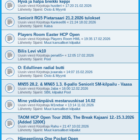
Hyvä ja halpa breikki keppi
Uusin viesti Kirjoittaja
hustleri
«
17:20 21.02.2026
Lähetetty Sijainti:
Osto & Myynti
Seniorit RG5 Pietarsaari 21.2.2026 tulokset
Uusin viesti Kirjoittaja
Kankee86
«
21:24 18.02.2026
Lähetetty Sijainti:
Kaisa
Players Room Easter HCP Open
Uusin viesti Kirjoittaja
Players Room HML
«
19:35 17.02.2026
Lähetetty Sijainti:
Muut kansalliset kilpailut
Bilis Levi vk10
Uusin viesti Kirjoittaja
pena65+
«
12:05 17.02.2026
Lähetetty Sijainti:
Pool
O: Edullinen radial butti
Uusin viesti Kirjoittaja
jvaarala
«
14:07 15.02.2026
Lähetetty Sijainti:
Osto & Myynti
MN55 28.2. & MN65 1.3. 8-pallo Seniorit SM-kilpailu - Vaasa
Uusin viesti Kirjoittaja
Jaba
«
16:00 12.02.2026
Lähetetty Sijainti:
SBIL kilpailut Pool
Mine ystävänpäivä mestaruuskisat 14.02
Uusin viesti Kirjoittaja
M1nebar
«
13:14 11.02.2026
Lähetetty Sijainti:
Muut kansalliset kilpailut
TAOM HCP Open Tour 2026, The Break Kajaani 12.-15.3.2026
(Added 1200€)
Uusin viesti Kirjoittaja
Rahu
«
21:47 10.02.2026
Lähetetty Sijainti:
Muut kansalliset kilpailut
Hämeenlinna One Pocket Open