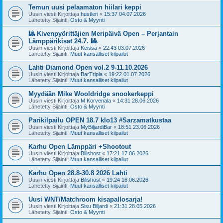
Temun uusi pelaamaton hiilari keppi
Uusin viesti Kirjoittaja
hustleri
«
15:37 04.07.2026
Lähetetty Sijainti:
Osto & Myynti
🎱 Kivenpyörittäjien Meripäivä Open – Perjantain
Lämppärikisat 24.7. 🎱
Uusin viesti Kirjoittaja
Keissa
«
22:43 03.07.2026
Lähetetty Sijainti:
Muut kansalliset kilpailut
Lahti Diamond Open vol.2 9-11.10.2026
Uusin viesti Kirjoittaja
BarTripla
«
19:22 01.07.2026
Lähetetty Sijainti:
Muut kansalliset kilpailut
Myydään Mike Wooldridge snookerkeppi
Uusin viesti Kirjoittaja
M Korvenala
«
14:31 28.06.2026
Lähetetty Sijainti:
Osto & Myynti
Parikilpailu OPEN 18.7 klo13 #Sarzamatkustaa
Uusin viesti Kirjoittaja
MyBiljardiBar
«
18:51 23.06.2026
Lähetetty Sijainti:
Muut kansalliset kilpailut
Karhu Open Lämppäri +Shootout
Uusin viesti Kirjoittaja
Bilishost
«
17:21 17.06.2026
Lähetetty Sijainti:
Muut kansalliset kilpailut
Karhu Open 28.8-30.8 2026 Lahti
Uusin viesti Kirjoittaja
Bilishost
«
19:24 16.06.2026
Lähetetty Sijainti:
Muut kansalliset kilpailut
Uusi WNT/Matchroom kisapallosarja!
Uusin viesti Kirjoittaja
Sisu Biljardi
«
21:31 28.05.2026
Lähetetty Sijainti:
Osto & Myynti