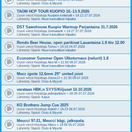
Lähetetty Sijainti:
Osto & Myynti
TAOM HCP TOUR KUOPIO 10.-13.9.2026
Uusin viesti Kirjoittaja
Kuopion keilahalli
«
18:12 27.07.2026
Lähetetty Sijainti:
Muut kansalliset kilpailut
DST Sawohouse Kuopio Warmup Perjantaina 31.7.2026
Uusin viesti Kirjoittaja
JoonatanK
«
14:27 27.07.2026
Lähetetty Sijainti:
Muut kansalliset kilpailut
Rondo Beer House, open parikisat Lauantaina 1.8 klo 12.00
Uusin viesti Kirjoittaja
Tonyu
«
15:18 24.07.2026
Lähetetty Sijainti:
Muut kansalliset kilpailut
Economer Summer Open Ulkoturnaus (nelurit) 1.8
Uusin viesti Kirjoittaja
Aku-M
«
21:50 09.07.2026
Lähetetty Sijainti:
Muut kansalliset kilpailut
Mezz ignite 12.6mm 29” united joint
Uusin viesti Kirjoittaja
JesseJJ
«
21:35 09.07.2026
Lähetetty Sijainti:
Osto & Myynti
varataan HBK.n SYYS/Kiljuset 10.10.2026
Uusin viesti Kirjoittaja
peltsipelloton
«
09:35 07.07.2026
Lähetetty Sijainti:
Kaisa
KO Brothers Jump Cue 2025
Uusin viesti Kirjoittaja
Kalet0
«
16:23 06.07.2026
Lähetetty Sijainti:
Osto & Myynti
Meucci 97-21, Meucci bägi, jatkopala.
Uusin viesti Kirjoittaja
Hibzu
«
19:56 05.07.2026
Lähetetty Sijainti:
Osto & Myynti