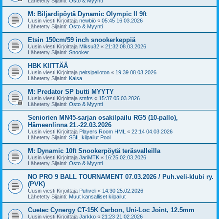
Lähetetty Sijainti:
Osto & Myynti
M: Biljardipöytä Dynamic Olympic II 9ft
Uusin viesti Kirjoittaja
newbiö
«
05:45 16.03.2026
Lähetetty Sijainti:
Osto & Myynti
Etsin 150cm/59 inch snookerkeppiä
Uusin viesti Kirjoittaja
Miksu32
«
21:32 08.03.2026
Lähetetty Sijainti:
Snooker
HBK KIITTÄÄ
Uusin viesti Kirjoittaja
peltsipelloton
«
19:39 08.03.2026
Lähetetty Sijainti:
Kaisa
M: Predator SP butti MYYTY
Uusin viesti Kirjoittaja
stnfrs
«
15:37 05.03.2026
Lähetetty Sijainti:
Osto & Myynti
Seniorien MN45-sarjan osakilpailu RG5 (10-pallo),
Hämeenlinna 21.-22.03.2026
Uusin viesti Kirjoittaja
Players Room HML
«
22:14 04.03.2026
Lähetetty Sijainti:
SBIL kilpailut Pool
M: Dynamic 10ft Snookerpöytä teräsvalleilla
Uusin viesti Kirjoittaja
JariMTK
«
16:25 02.03.2026
Lähetetty Sijainti:
Osto & Myynti
NO PRO 9 BALL TOURNAMENT 07.03.2026 / Puh.veli-klubi ry.
(PVK)
Uusin viesti Kirjoittaja
Puhveli
«
14:30 25.02.2026
Lähetetty Sijainti:
Muut kansalliset kilpailut
Cuetec Cynergy CT-15K Carbon, Uni-Loc Joint, 12.5mm
Uusin viesti Kirjoittaja
Jarkko
«
21:23 21.02.2026