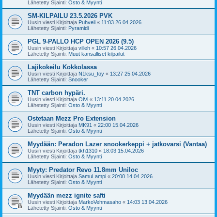
Lähetetty Sijainti:
Osto & Myynti
SM-KILPAILU 23.5.2026 PVK
Uusin viesti Kirjoittaja
Puhveli
«
11:03 26.04.2026
Lähetetty Sijainti:
Pyramidi
PGL 9-PALLO HCP OPEN 2026 (9.5)
Uusin viesti Kirjoittaja
villeh
«
10:57 26.04.2026
Lähetetty Sijainti:
Muut kansalliset kilpailut
Lajikokeilu Kokkolassa
Uusin viesti Kirjoittaja
N1ksu_toy
«
13:27 25.04.2026
Lähetetty Sijainti:
Snooker
TNT carbon hypäri.
Uusin viesti Kirjoittaja
OlVi
«
13:11 20.04.2026
Lähetetty Sijainti:
Osto & Myynti
Ostetaan Mezz Pro Extension
Uusin viesti Kirjoittaja
MK91
«
22:00 15.04.2026
Lähetetty Sijainti:
Osto & Myynti
Myydään: Peradon Lazer snookerkeppi + jatkovarsi (Vantaa)
Uusin viesti Kirjoittaja
tkh1310
«
18:03 15.04.2026
Lähetetty Sijainti:
Osto & Myynti
Myyty: Predator Revo 11.8mm Uniloc
Uusin viesti Kirjoittaja
SamuLampi
«
20:00 14.04.2026
Lähetetty Sijainti:
Osto & Myynti
Myydään mezz ignite safti
Uusin viesti Kirjoittaja
MarkoVehmasaho
«
14:03 13.04.2026
Lähetetty Sijainti:
Osto & Myynti