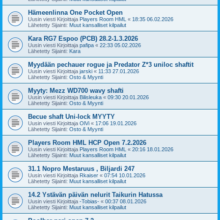
Hämeenlinna One Pocket Open
Uusin viesti Kirjoittaja
Players Room HML
«
18:35 06.02.2026
Lähetetty Sijainti:
Muut kansalliset kilpailut
Kara RG7 Espoo (PCB) 28.2-1.3.2026
Uusin viesti Kirjoittaja
pafipa
«
22:33 05.02.2026
Lähetetty Sijainti:
Kara
Myydään pechauer rogue ja Predator Z*3 uniloc shaftit
Uusin viesti Kirjoittaja
jarski
«
11:33 27.01.2026
Lähetetty Sijainti:
Osto & Myynti
Myyty: Mezz WD700 wavy shafti
Uusin viesti Kirjoittaja
Bilisleuka
«
09:30 20.01.2026
Lähetetty Sijainti:
Osto & Myynti
Becue shaft Uni-lock MYYTY
Uusin viesti Kirjoittaja
OlVi
«
17:06 19.01.2026
Lähetetty Sijainti:
Osto & Myynti
Players Room HML HCP Open 7.2.2026
Uusin viesti Kirjoittaja
Players Room HML
«
20:16 18.01.2026
Lähetetty Sijainti:
Muut kansalliset kilpailut
31.1 Nopro Mestaruus , Biljardi 247
Uusin viesti Kirjoittaja
Rkaiser
«
07:54 10.01.2026
Lähetetty Sijainti:
Muut kansalliset kilpailut
14.2 Ystävän päivän nelurit Taikurin Hatussa
Uusin viesti Kirjoittaja
-Tobias-
«
00:37 08.01.2026
Lähetetty Sijainti:
Muut kansalliset kilpailut