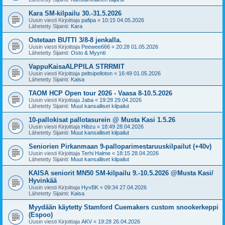
Kara SM-kilpailu 30.-31.5.2026
Uusin viesti Kirjoittaja
pafipa
«
10:15 04.05.2026
Lähetetty Sijainti:
Kara
Ostetaan BUTTI 3/8-8 jenkalla.
Uusin viesti Kirjoittaja
Peewee666
«
20:28 01.05.2026
Lähetetty Sijainti:
Osto & Myynti
VappuKaisaALPPILA STRRMIT
Uusin viesti Kirjoittaja
peltsipelloton
«
16:49 01.05.2026
Lähetetty Sijainti:
Kaisa
TAOM HCP Open tour 2026 - Vaasa 8-10.5.2026
Uusin viesti Kirjoittaja
Jaba
«
19:28 29.04.2026
Lähetetty Sijainti:
Muut kansalliset kilpailut
10-pallokisat pallotasurein @ Musta Kasi 1.5.26
Uusin viesti Kirjoittaja
Hibzu
«
18:49 28.04.2026
Lähetetty Sijainti:
Muut kansalliset kilpailut
Seniorien Pirkanmaan 9-palloparimestaruuskilpailut (+40v)
Uusin viesti Kirjoittaja
Terhi Halme
«
18:15 28.04.2026
Lähetetty Sijainti:
Muut kansalliset kilpailut
KAISA seniorit MN50 SM-kilpailu 9.-10.5.2026 @Musta Kasi/
Hyvinkää
Uusin viesti Kirjoittaja
HyvBK
«
09:34 27.04.2026
Lähetetty Sijainti:
Kaisa
Myydään käytetty Stamford Cuemakers custom snookerkeppi
(Espoo)
Uusin viesti Kirjoittaja
AKV
«
19:28 26.04.2026