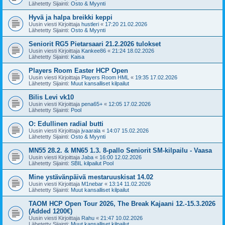
Lähetetty Sijainti:
Osto & Myynti
Hyvä ja halpa breikki keppi
Uusin viesti Kirjoittaja
hustleri
«
17:20 21.02.2026
Lähetetty Sijainti:
Osto & Myynti
Seniorit RG5 Pietarsaari 21.2.2026 tulokset
Uusin viesti Kirjoittaja
Kankee86
«
21:24 18.02.2026
Lähetetty Sijainti:
Kaisa
Players Room Easter HCP Open
Uusin viesti Kirjoittaja
Players Room HML
«
19:35 17.02.2026
Lähetetty Sijainti:
Muut kansalliset kilpailut
Bilis Levi vk10
Uusin viesti Kirjoittaja
pena65+
«
12:05 17.02.2026
Lähetetty Sijainti:
Pool
O: Edullinen radial butti
Uusin viesti Kirjoittaja
jvaarala
«
14:07 15.02.2026
Lähetetty Sijainti:
Osto & Myynti
MN55 28.2. & MN65 1.3. 8-pallo Seniorit SM-kilpailu - Vaasa
Uusin viesti Kirjoittaja
Jaba
«
16:00 12.02.2026
Lähetetty Sijainti:
SBIL kilpailut Pool
Mine ystävänpäivä mestaruuskisat 14.02
Uusin viesti Kirjoittaja
M1nebar
«
13:14 11.02.2026
Lähetetty Sijainti:
Muut kansalliset kilpailut
TAOM HCP Open Tour 2026, The Break Kajaani 12.-15.3.2026
(Added 1200€)
Uusin viesti Kirjoittaja
Rahu
«
21:47 10.02.2026
Lähetetty Sijainti:
Muut kansalliset kilpailut