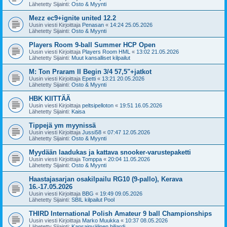
Lähetetty Sijainti:
Osto & Myynti
Mezz ec9+ignite united 12.2
Uusin viesti Kirjoittaja
Penasan
«
14:24 25.05.2026
Lähetetty Sijainti:
Osto & Myynti
Players Room 9-ball Summer HCP Open
Uusin viesti Kirjoittaja
Players Room HML
«
13:02 21.05.2026
Lähetetty Sijainti:
Muut kansalliset kilpailut
M: Ton Praram II Begin 3/4 57,5"+jatkot
Uusin viesti Kirjoittaja
Epetti
«
13:21 20.05.2026
Lähetetty Sijainti:
Osto & Myynti
HBK KIITTÄÄ
Uusin viesti Kirjoittaja
peltsipelloton
«
19:51 16.05.2026
Lähetetty Sijainti:
Kaisa
Tippejä ym myynissä
Uusin viesti Kirjoittaja
Jussi58
«
07:47 12.05.2026
Lähetetty Sijainti:
Osto & Myynti
Myydään laadukas ja kattava snooker-varustepaketti
Uusin viesti Kirjoittaja
Tomppa
«
20:04 11.05.2026
Lähetetty Sijainti:
Osto & Myynti
Haastajasarjan osakilpailu RG10 (9-pallo), Kerava
16.-17.05.2026
Uusin viesti Kirjoittaja
BBG
«
19:49 09.05.2026
Lähetetty Sijainti:
SBIL kilpailut Pool
THIRD International Polish Amateur 9 ball Championships
Uusin viesti Kirjoittaja
Marko Muukka
«
10:37 08.05.2026
Lähetetty Sijainti:
Kansainvälinen biljardi