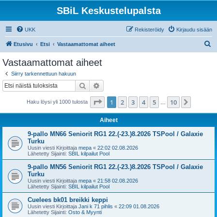
SBiL Keskustelupalsta
UKK
Rekisteröidy
Kirjaudu sisään
E
Etusivu
Etsi
Vastaamattomat aiheet
t
Vastaamattomat aiheet
s
Siirry tarkennettuun hakuun
i
Etsi
Tarkennettu haku
Sivu
1
/
10
1
2
3
4
5
10
Seuraa
Haku löysi yli 1000 tulosta
…
Aiheet
9-pallo MN66 Seniorit RG1 22.(-23.)8.2026 TSPool / Galaxie
Turku
Uusin viesti Kirjoittaja
mepa
«
22:02 02.08.2026
Lähetetty Sijainti:
SBIL kilpailut Pool
9-pallo MN56 Seniorit RG1 22.(-23.)8.2026 TSPool / Galaxie
Turku
Uusin viesti Kirjoittaja
mepa
«
21:58 02.08.2026
Lähetetty Sijainti:
SBIL kilpailut Pool
Cuelees bk01 breikki keppi
Uusin viesti Kirjoittaja
Jani k 71 pihlis
«
22:09 01.08.2026
Lähetetty Sijainti:
Osto & Myynti