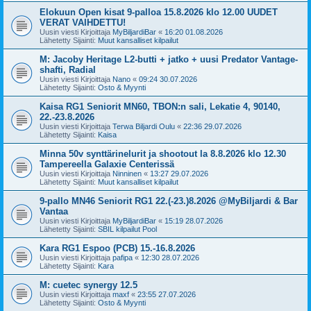
Elokuun Open kisat 9-palloa 15.8.2026 klo 12.00 UUDET
VERAT VAIHDETTU!
Uusin viesti Kirjoittaja
MyBiljardiBar
«
16:20 01.08.2026
Lähetetty Sijainti:
Muut kansalliset kilpailut
M: Jacoby Heritage L2-butti + jatko + uusi Predator Vantage-
shafti, Radial
Uusin viesti Kirjoittaja
Nano
«
09:24 30.07.2026
Lähetetty Sijainti:
Osto & Myynti
Kaisa RG1 Seniorit MN60, TBON:n sali, Lekatie 4, 90140,
22.-23.8.2026
Uusin viesti Kirjoittaja
Terwa Biljardi Oulu
«
22:36 29.07.2026
Lähetetty Sijainti:
Kaisa
Minna 50v synttärinelurit ja shootout la 8.8.2026 klo 12.30
Tampereella Galaxie Centerissä
Uusin viesti Kirjoittaja
Ninninen
«
13:27 29.07.2026
Lähetetty Sijainti:
Muut kansalliset kilpailut
9-pallo MN46 Seniorit RG1 22.(-23.)8.2026 @MyBiljardi & Bar
Vantaa
Uusin viesti Kirjoittaja
MyBiljardiBar
«
15:19 28.07.2026
Lähetetty Sijainti:
SBIL kilpailut Pool
Kara RG1 Espoo (PCB) 15.-16.8.2026
Uusin viesti Kirjoittaja
pafipa
«
12:30 28.07.2026
Lähetetty Sijainti:
Kara
M: cuetec synergy 12.5
Uusin viesti Kirjoittaja
maxf
«
23:55 27.07.2026
Lähetetty Sijainti:
Osto & Myynti