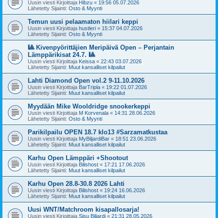
Uusin viesti Kirjoittaja
Hibzu
«
19:56 05.07.2026
Lähetetty Sijainti:
Osto & Myynti
Temun uusi pelaamaton hiilari keppi
Uusin viesti Kirjoittaja
hustleri
«
15:37 04.07.2026
Lähetetty Sijainti:
Osto & Myynti
🎱 Kivenpyörittäjien Meripäivä Open – Perjantain
Lämppärikisat 24.7. 🎱
Uusin viesti Kirjoittaja
Keissa
«
22:43 03.07.2026
Lähetetty Sijainti:
Muut kansalliset kilpailut
Lahti Diamond Open vol.2 9-11.10.2026
Uusin viesti Kirjoittaja
BarTripla
«
19:22 01.07.2026
Lähetetty Sijainti:
Muut kansalliset kilpailut
Myydään Mike Wooldridge snookerkeppi
Uusin viesti Kirjoittaja
M Korvenala
«
14:31 28.06.2026
Lähetetty Sijainti:
Osto & Myynti
Parikilpailu OPEN 18.7 klo13 #Sarzamatkustaa
Uusin viesti Kirjoittaja
MyBiljardiBar
«
18:51 23.06.2026
Lähetetty Sijainti:
Muut kansalliset kilpailut
Karhu Open Lämppäri +Shootout
Uusin viesti Kirjoittaja
Bilishost
«
17:21 17.06.2026
Lähetetty Sijainti:
Muut kansalliset kilpailut
Karhu Open 28.8-30.8 2026 Lahti
Uusin viesti Kirjoittaja
Bilishost
«
19:24 16.06.2026
Lähetetty Sijainti:
Muut kansalliset kilpailut
Uusi WNT/Matchroom kisapallosarja!
Uusin viesti Kirjoittaja
Sisu Biljardi
«
21:31 28.05.2026