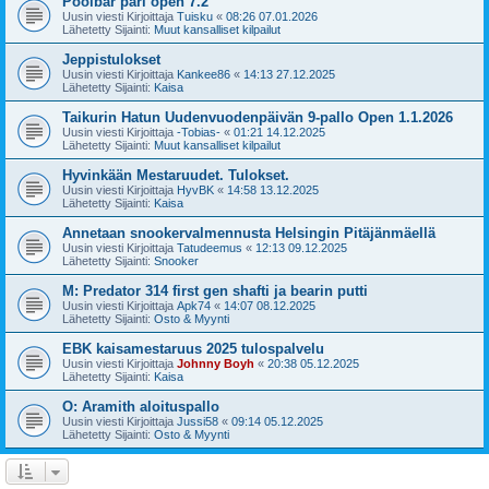
Poolbar pari open 7.2
Uusin viesti Kirjoittaja
Tuisku
«
08:26 07.01.2026
Lähetetty Sijainti:
Muut kansalliset kilpailut
Jeppistulokset
Uusin viesti Kirjoittaja
Kankee86
«
14:13 27.12.2025
Lähetetty Sijainti:
Kaisa
Taikurin Hatun Uudenvuodenpäivän 9-pallo Open 1.1.2026
Uusin viesti Kirjoittaja
-Tobias-
«
01:21 14.12.2025
Lähetetty Sijainti:
Muut kansalliset kilpailut
Hyvinkään Mestaruudet. Tulokset.
Uusin viesti Kirjoittaja
HyvBK
«
14:58 13.12.2025
Lähetetty Sijainti:
Kaisa
Annetaan snookervalmennusta Helsingin Pitäjänmäellä
Uusin viesti Kirjoittaja
Tatudeemus
«
12:13 09.12.2025
Lähetetty Sijainti:
Snooker
M: Predator 314 first gen shafti ja bearin putti
Uusin viesti Kirjoittaja
Apk74
«
14:07 08.12.2025
Lähetetty Sijainti:
Osto & Myynti
EBK kaisamestaruus 2025 tulospalvelu
Uusin viesti Kirjoittaja
Johnny Boyh
«
20:38 05.12.2025
Lähetetty Sijainti:
Kaisa
O: Aramith aloituspallo
Uusin viesti Kirjoittaja
Jussi58
«
09:14 05.12.2025
Lähetetty Sijainti:
Osto & Myynti