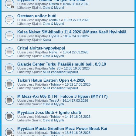
Uusin viesti Kirjoittaja
Rivera
«
16:06 30.03.2026
Lähetetty Sijainti:
Osto & Myynti
Ostetaan uniloc butti
Uusin viesti Kirjoittaja
rontti27
«
15:23 27.03.2026
Lähetetty Sijainti:
Osto & Myynti
Kaisa Naiset SM-kilpailu 11.4.2026 @Musta Kasi/ Hyvinkää
Uusin viesti Kirjoittaja
HyvBK
«
10:52 24.03.2026
Lähetetty Sijainti:
Kaisa
Crical aloitus-hyppykeppi
Uusin viesti Kirjoittaja
ReneT
«
18:04 22.03.2026
Lähetetty Sijainti:
Osto & Myynti
Galaxie Center Turku Pääsiäis multi ball, 8,9,10
Uusin viesti Kirjoittaja
Ville_78
«
12:55 19.03.2026
Lähetetty Sijainti:
Muut kansalliset kilpailut
Taikuri Hatun Eastern Open 4.4.2026
Uusin viesti Kirjoittaja
-Tobias-
«
16:32 17.03.2026
Lähetetty Sijainti:
Muut kansalliset kilpailut
M Mezz-Axi 606 & TNT Falcon 3 Hypäri (MYYTY)
Uusin viesti Kirjoittaja
TessU
«
16:14 17.03.2026
Lähetetty Sijainti:
Osto & Myynti
Myydään Joss Butti + Ignite shafti
Uusin viesti Kirjoittaja
-Tobias-
«
14:14 16.03.2026
Lähetetty Sijainti:
Osto & Myynti
Myydään Musta Gripillen Mezz Power Break Kai
Uusin viesti Kirjoittaja
-Tobias-
«
13:54 16.03.2026