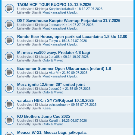
TAOM HCP TOUR KUOPIO 10.-13.9.2026
Uusin viesti Kirjoittaja
Kuopion keilahalli
«
18:12 27.07.2026
Lähetetty Sijainti:
Muut kansalliset kilpailut
DST Sawohouse Kuopio Warmup Perjantaina 31.7.2026
Uusin viesti Kirjoittaja
JoonatanK
«
14:27 27.07.2026
Lähetetty Sijainti:
Muut kansalliset kilpailut
Rondo Beer House, open parikisat Lauantaina 1.8 klo 12.00
Uusin viesti Kirjoittaja
Tonyu
«
15:18 24.07.2026
Lähetetty Sijainti:
Muut kansalliset kilpailut
M: mezz wx900 wavy. Predator 4/8 bagi
Uusin viesti Kirjoittaja
Jona88
«
09:14 19.07.2026
Lähetetty Sijainti:
Osto & Myynti
Economer Summer Open Ulkoturnaus (nelurit) 1.8
Uusin viesti Kirjoittaja
Aku-M
«
21:50 09.07.2026
Lähetetty Sijainti:
Muut kansalliset kilpailut
Mezz ignite 12.6mm 29” united joint
Uusin viesti Kirjoittaja
JesseJJ
«
21:35 09.07.2026
Lähetetty Sijainti:
Osto & Myynti
varataan HBK.n SYYS/Kiljuset 10.10.2026
Uusin viesti Kirjoittaja
peltsipelloton
«
09:35 07.07.2026
Lähetetty Sijainti:
Kaisa
KO Brothers Jump Cue 2025
Uusin viesti Kirjoittaja
Kalet0
«
16:23 06.07.2026
Lähetetty Sijainti:
Osto & Myynti
Meucci 97-21, Meucci bägi, jatkopala.