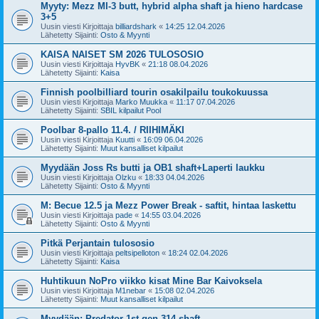
Myyty: Mezz MI-3 butt, hybrid alpha shaft ja hieno hardcase
3+5
Uusin viesti Kirjoittaja
billiardshark
«
14:25 12.04.2026
Lähetetty Sijainti:
Osto & Myynti
KAISA NAISET SM 2026 TULOSOSIO
Uusin viesti Kirjoittaja
HyvBK
«
21:18 08.04.2026
Lähetetty Sijainti:
Kaisa
Finnish poolbilliard tourin osakilpailu toukokuussa
Uusin viesti Kirjoittaja
Marko Muukka
«
11:17 07.04.2026
Lähetetty Sijainti:
SBIL kilpailut Pool
Poolbar 8-pallo 11.4. / RIIHIMÄKI
Uusin viesti Kirjoittaja
Kuutti
«
16:09 06.04.2026
Lähetetty Sijainti:
Muut kansalliset kilpailut
Myydään Joss Rs butti ja OB1 shaft+Laperti laukku
Uusin viesti Kirjoittaja
Olzku
«
18:33 04.04.2026
Lähetetty Sijainti:
Osto & Myynti
M: Becue 12.5 ja Mezz Power Break - saftit, hintaa laskettu
Uusin viesti Kirjoittaja
pade
«
14:55 03.04.2026
Lähetetty Sijainti:
Osto & Myynti
Pitkä Perjantain tulososio
Uusin viesti Kirjoittaja
peltsipelloton
«
18:24 02.04.2026
Lähetetty Sijainti:
Kaisa
Huhtikuun NoPro viikko kisat Mine Bar Kaivoksela
Uusin viesti Kirjoittaja
M1nebar
«
15:08 02.04.2026
Lähetetty Sijainti:
Muut kansalliset kilpailut
Myydään: Predator 1st gen 314 shaft