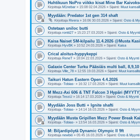
Huhtikuun NoPro viikko kisat Mine Bar Kaivoks
Kirjoittaja
M1nebar
»
15:08 02.04.2026
» Sijainti:
Muut kansalli
Myydään: Predator 1st gen 314 shaft
Kirjoittaja
Rivera
»
16:06 30.03.2026
» Sijainti:
Osto & My
Ostetaan uniloc butti
Kirjoittaja
rontti27
»
15:23 27.03.2026
» Sijainti:
Osto & Myynti
Kaisa Naiset SM-kilpailu 11.4.2026 @Musta Kasi
Kirjoittaja
HyvBK
»
10:52 24.03.2026
» Sijainti:
Kaisa
Crical aloitus-hyppykeppi
Kirjoittaja
ReneT
»
18:04 22.03.2026
» Sijainti:
Osto & Myynti
Galaxie Center Turku Pääsiäis multi ball, 8,9,10
Kirjoittaja
Ville_78
»
12:55 19.03.2026
» Sijainti:
Muut kansallise
Taikuri Hatun Eastern Open 4.4.2026
Kirjoittaja
-Tobias-
»
16:32 17.03.2026
» Sijainti:
Muut kansallis
M Mezz-Axi 606 & TNT Falcon 3 Hypäri (MYYTY
Kirjoittaja
TessU
»
16:14 17.03.2026
» Sijainti:
Osto & Myynti
Myydään Joss Butti + Ignite shafti
Kirjoittaja
-Tobias-
»
14:14 16.03.2026
» Sijainti:
Osto & Myynt
Myydään Musta Gripillen Mezz Power Break Ka
Kirjoittaja
-Tobias-
»
13:54 16.03.2026
» Sijainti:
Osto & Myynt
M: Biljardipöytä Dynamic Olympic II 9ft
Kirjoittaja
newbiö
»
05:45 16.03.2026
» Sijainti:
Osto & Myynti