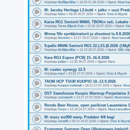
Kirjoittaja
MyBiljardiBar
»
16:20 01.08.2026
» Sijainti:
Muut kans
M: Jacoby Heritage L2-butti + jatko + uusi Preda
Kirjoittaja
Nano
»
09:24 30.07.2026
» Sijainti:
Osto & Myynti
Kaisa RG1 Seniorit MN60, TBON:n sali, Lekatie 4
Kirjoittaja
Terwa Biljardi Oulu
»
22:36 29.07.2026
» Sijainti:
Ka
Minna 50v synttärinelurit ja shootout la 8.8.202
Kirjoittaja
Ninninen
»
13:27 29.07.2026
» Sijainti:
Muut kansallis
9-pallo MN46 Seniorit RG1 22.(-23.)8.2026 @MyB
Kirjoittaja
MyBiljardiBar
»
15:19 28.07.2026
» Sijainti:
SBIL kilp
Kara RG1 Espoo (PCB) 15.-16.8.2026
Kirjoittaja
pafipa
»
12:30 28.07.2026
» Sijainti:
Kara
M: cuetec synergy 12.5
Kirjoittaja
maxf
»
23:55 27.07.2026
» Sijainti:
Osto & Myynti
TAOM HCP TOUR KUOPIO 10.-13.9.2026
Kirjoittaja
Kuopion keilahalli
»
18:12 27.07.2026
» Sijainti:
Muut 
DST Sawohouse Kuopio Warmup Perjantaina 31
Kirjoittaja
JoonatanK
»
14:27 27.07.2026
» Sijainti:
Muut kansal
Rondo Beer House, open parikisat Lauantaina 1.
Kirjoittaja
Tonyu
»
15:18 24.07.2026
» Sijainti:
Muut kansalliset
M: mezz wx900 wavy. Predator 4/8 bagi
Kirjoittaja
Jona88
»
09:14 19.07.2026
» Sijainti:
Osto & Myynti
Economer Summer Open Ulkoturnaus (nelurit) 