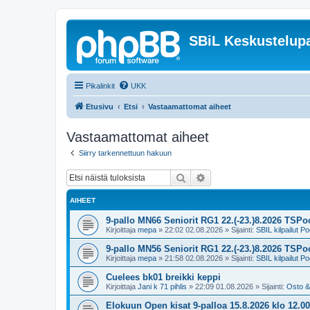
SBiL Keskustelupa
Pikalinkit
UKK
Etusivu
Etsi
Vastaamattomat aiheet
Vastaamattomat aiheet
Siirry tarkennettuun hakuun
Etsi
Tarkennettu haku
AIHEET
9-pallo MN66 Seniorit RG1 22.(-23.)8.2026 TSPoo
Kirjoittaja
mepa
»
22:02 02.08.2026
» Sijainti:
SBIL kilpailut Po
9-pallo MN56 Seniorit RG1 22.(-23.)8.2026 TSPoo
Kirjoittaja
mepa
»
21:58 02.08.2026
» Sijainti:
SBIL kilpailut Po
Cuelees bk01 breikki keppi
Kirjoittaja
Jani k 71 pihlis
»
22:09 01.08.2026
» Sijainti:
Osto &
Elokuun Open kisat 9-palloa 15.8.2026 klo 1