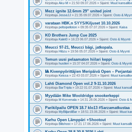
Kirjoittaja
Aku-M
»
21:50 09.07.2026
» Sijainti:
Muut kansalliset
Mezz ignite 12.6mm 29” united joint
Kirjoittaja
JesseJJ
»
21:35 09.07.2026
» Sijainti:
Osto & Myyn
varataan HBK.n SYYS/Kiljuset 10.10.2026
Kirjoittaja
peltsipelloton
»
09:35 07.07.2026
» Sijainti:
Kaisa
KO Brothers Jump Cue 2025
Kirjoittaja
Kalet0
»
16:23 06.07.2026
» Sijainti:
Osto & Myynti
Meucci 97-21, Meucci bägi, jatkopala.
Kirjoittaja
Hibzu
»
19:56 05.07.2026
» Sijainti:
Osto & Myynti
Temun uusi pelaamaton hiilari keppi
Kirjoittaja
hustleri
»
15:37 04.07.2026
» Sijainti:
Osto & Myynti
🎱 Kivenpyörittäjien Meripäivä Open – Perjantai
Kirjoittaja
Keissa
»
22:43 03.07.2026
» Sijainti:
Muut kansalliset
Lahti Diamond Open vol.2 9-11.10.2026
Kirjoittaja
BarTripla
»
19:22 01.07.2026
» Sijainti:
Muut kansalli
Myydään Mike Wooldridge snookerkeppi
Kirjoittaja
M Korvenala
»
14:31 28.06.2026
» Sijainti:
Osto & M
Parikilpailu OPEN 18.7 klo13 #Sarzamatkustaa
Kirjoittaja
MyBiljardiBar
»
18:51 23.06.2026
» Sijainti:
Muut kans
Karhu Open Lämppäri +Shootout
Kirjoittaja
Bilishost
»
17:21 17.06.2026
» Sijainti:
Muut kansallis
Karhu Open 28.8-30.8 2026 Lahti