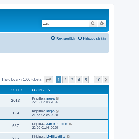
Etsi
Tarkennettu haku
Rekisteröidy
Kirjaudu sisään
Sivu
1
/
10
1
2
3
4
5
10
Seuraava
Haku löysi yli 1000 tulosta
…
LUETTU
UUSIN VIESTI
U
Kirjoittaja
mepa
L
2013
u
22:02 02.08.2026
s
u
i
U
Kirjoittaja
mepa
L
189
n
u
21:58 02.08.2026
e
v
s
i
u
i
U
Kirjoittaja
Jani k 71 pihlis
t
e
L
667
n
u
22:09 01.08.2026
s
e
v
s
t
t
i
u
i
i
U
Kirjoittaja
MyBiljardiBar
t
e
L
345
n