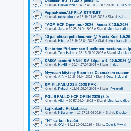
Ostetaan BUTTI 3/8-8 jenkalla.
Kirjoittaja
Peewee666
»
20:28 01.05.2026
» Sijainti:
Osto & My
VappuKaisaALPPILA STRRMIT
Kirjoittaja
peltsipelloton
»
16:49 01.05.2026
» Sijainti:
Kaisa
TAOM HCP Open tour 2026 - Vaasa 8-10.5.2026
Kirjoittaja
Jaba
»
19:28 29.04.2026
» Sijainti:
Muut kansalliset k
10-pallokisat pallotasurein @ Musta Kasi 1.5.26
Kirjoittaja
Hibzu
»
18:49 28.04.2026
» Sijainti:
Muut kansalliset 
Seniorien Pirkanmaan 9-palloparimestaruuskilpa
Kirjoittaja
Terhi Halme
»
18:15 28.04.2026
» Sijainti:
Muut kansa
KAISA seniorit MN50 SM-kilpailu 9.-10.5.2026 
Kirjoittaja
HyvBK
»
09:34 27.04.2026
» Sijainti:
Kaisa
Myydään käytetty Stamford Cuemakers custom 
Kirjoittaja
AKV
»
19:28 26.04.2026
» Sijainti:
Osto & Myynti
SM-KILPAILU 23.5.2026 PVK
Kirjoittaja
Puhveli
»
11:03 26.04.2026
» Sijainti:
Pyramidi
PGL 9-PALLO HCP OPEN 2026 (9.5)
Kirjoittaja
villeh
»
10:57 26.04.2026
» Sijainti:
Muut kansalliset k
Lajikokeilu Kokkolassa
Kirjoittaja
N1ksu_toy
»
13:27 25.04.2026
» Sijainti:
Snooker
TNT carbon hypäri.
Kirjoittaja
OlVi
»
13:11 20.04.2026
» Sijainti:
Osto & Myynti