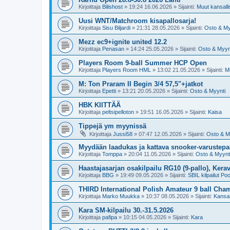
Kirjoittaja
Bilishost
»
19:24 16.06.2026
» Sijainti:
Muut kansallis
Uusi WNT/Matchroom kisapallosarja!
Kirjoittaja
Sisu Biljardi
»
21:31 28.05.2026
» Sijainti:
Osto & My
Mezz ec9+ignite united 12.2
Kirjoittaja
Penasan
»
14:24 25.05.2026
» Sijainti:
Osto & Myyn
Players Room 9-ball Summer HCP Open
Kirjoittaja
Players Room HML
»
13:02 21.05.2026
» Sijainti:
Mu
M: Ton Praram II Begin 3/4 57,5"+jatkot
Kirjoittaja
Epetti
»
13:21 20.05.2026
» Sijainti:
Osto & Myynti
HBK KIITTÄÄ
Kirjoittaja
peltsipelloton
»
19:51 16.05.2026
» Sijainti:
Kaisa
Tippejä ym myynissä
Kirjoittaja
Jussi58
»
07:47 12.05.2026
» Sijainti:
Osto & M
Myydään laadukas ja kattava snooker-varustepak
Kirjoittaja
Tomppa
»
20:04 11.05.2026
» Sijainti:
Osto & Myynt
Haastajasarjan osakilpailu RG10 (9-pallo), Kerav
Kirjoittaja
BBG
»
19:49 09.05.2026
» Sijainti:
SBIL kilpailut Poo
THIRD International Polish Amateur 9 ball Ch
Kirjoittaja
Marko Muukka
»
10:37 08.05.2026
» Sijainti:
Kansai
Kara SM-kilpailu 30.-31.5.2026
Kirjoittaja
pafipa
»
10:15 04.05.2026
» Sijainti:
Kara