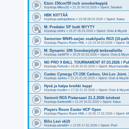
Etsin 150cm/59 inch snookerkeppiä
Kirjoittaja
Miksu32
»
21:32 08.03.2026
» Sijainti:
Snooker
HBK KIITTÄÄ
Kirjoittaja
peltsipelloton
»
19:39 08.03.2026
» Sijainti:
Kaisa
M: Predator SP butti MYYTY
Kirjoittaja
stnfrs
»
15:37 05.03.2026
» Sijainti:
Osto & Myynti
Seniorien MN45-sarjan osakilpailu RG5 (10-pall
Kirjoittaja
Players Room HML
»
22:14 04.03.2026
» Sijainti:
SB
M: Dynamic 10ft Snookerpöytä teräsvalleilla
Kirjoittaja
JariMTK
»
16:25 02.03.2026
» Sijainti:
Osto & Myynt
NO PRO 9 BALL TOURNAMENT 07.03.2026 / Puh.v
Kirjoittaja
Puhveli
»
14:30 25.02.2026
» Sijainti:
Muut kansallise
Cuetec Cynergy CT-15K Carbon, Uni-Loc Joint,
Kirjoittaja
Jarkko
»
21:23 21.02.2026
» Sijainti:
Osto & Myynti
Hyvä ja halpa breikki keppi
Kirjoittaja
hustleri
»
17:20 21.02.2026
» Sijainti:
Osto & Myynti
Seniorit RG5 Pietarsaari 21.2.2026 tulokset
Kirjoittaja
Kankee86
»
21:24 18.02.2026
» Sijainti:
Kaisa
Players Room Easter HCP Open
Kirjoittaja
Players Room HML
»
19:35 17.02.2026
» Sijainti:
Mu
Bilis Levi vk10
Kirjoittaja
pena65+
»
12:05 17.02.2026
» Sijainti:
Pool