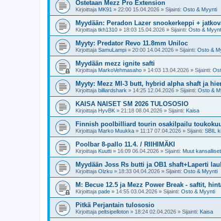
Ostetaan Mezz Pro Extension
Kirjoittaja
MK91
»
22:00 15.04.2026
» Sijainti:
Osto & Myynti
Myydään: Peradon Lazer snookerkeppi + jatkova
Kirjoittaja
tkh1310
»
18:03 15.04.2026
» Sijainti:
Osto & Myynt
Myyty: Predator Revo 11.8mm Uniloc
Kirjoittaja
SamuLampi
»
20:00 14.04.2026
» Sijainti:
Osto & My
Myydään mezz ignite safti
Kirjoittaja
MarkoVehmasaho
»
14:03 13.04.2026
» Sijainti:
Ost
Myyty: Mezz MI-3 butt, hybrid alpha shaft ja hi
Kirjoittaja
billiardshark
»
14:25 12.04.2026
» Sijainti:
Osto & M
KAISA NAISET SM 2026 TULOSOSIO
Kirjoittaja
HyvBK
»
21:18 08.04.2026
» Sijainti:
Kaisa
Finnish poolbilliard tourin osakilpailu toukoku
Kirjoittaja
Marko Muukka
»
11:17 07.04.2026
» Sijainti:
SBIL ki
Poolbar 8-pallo 11.4. / RIIHIMÄKI
Kirjoittaja
Kuutti
»
16:09 06.04.2026
» Sijainti:
Muut kansalliset 
Myydään Joss Rs butti ja OB1 shaft+Laperti la
Kirjoittaja
Olzku
»
18:33 04.04.2026
» Sijainti:
Osto & Myynti
M: Becue 12.5 ja Mezz Power Break - saftit, hint
Kirjoittaja
pade
»
14:55 03.04.2026
» Sijainti:
Osto & Myynti
Pitkä Perjantain tulososio
Kirjoittaja
peltsipelloton
»
18:24 02.04.2026
» Sijainti:
Kaisa