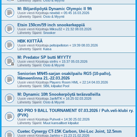
Lähetetty Sijainti:
Osto & Myynti
M: Biljardipöytä Dynamic Olympic II 9ft
Uusin viesti Kirjoittaja
newbiö
«
05:45 16.03.2026
Lähetetty Sijainti:
Osto & Myynti
Etsin 150cm/59 inch snookerkeppiä
Uusin viesti Kirjoittaja
Miksu32
«
21:32 08.03.2026
Lähetetty Sijainti:
Snooker
HBK KIITTÄÄ
Uusin viesti Kirjoittaja
peltsipelloton
«
19:39 08.03.2026
Lähetetty Sijainti:
Kaisa
M: Predator SP butti MYYTY
Uusin viesti Kirjoittaja
stnfrs
«
15:37 05.03.2026
Lähetetty Sijainti:
Osto & Myynti
Seniorien MN45-sarjan osakilpailu RG5 (10-pallo),
Hämeenlinna 21.-22.03.2026
Uusin viesti Kirjoittaja
Players Room HML
«
22:14 04.03.2026
Lähetetty Sijainti:
SBIL kilpailut Pool
M: Dynamic 10ft Snookerpöytä teräsvalleilla
Uusin viesti Kirjoittaja
JariMTK
«
16:25 02.03.2026
Lähetetty Sijainti:
Osto & Myynti
NO PRO 9 BALL TOURNAMENT 07.03.2026 / Puh.veli-klubi ry.
(PVK)
Uusin viesti Kirjoittaja
Puhveli
«
14:30 25.02.2026
Lähetetty Sijainti:
Muut kansalliset kilpailut
Cuetec Cynergy CT-15K Carbon, Uni-Loc Joint, 12.5mm
Uusin viesti Kirjoittaja
Jarkko
«
21:23 21.02.2026