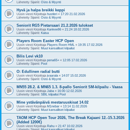
Lähetetty Sijainti:
Osto & Myynti
Hyvä ja halpa breikki keppi
Uusin viesti Kirjoittaja
hustleri
«
17:20 21.02.2026
Lähetetty Sijainti:
Osto & Myynti
Seniorit RG5 Pietarsaari 21.2.2026 tulokset
Uusin viesti Kirjoittaja
Kankee86
«
21:24 18.02.2026
Lähetetty Sijainti:
Kaisa
Players Room Easter HCP Open
Uusin viesti Kirjoittaja
Players Room HML
«
19:35 17.02.2026
Lähetetty Sijainti:
Muut kansalliset kilpailut
Bilis Levi vk10
Uusin viesti Kirjoittaja
pena65+
«
12:05 17.02.2026
Lähetetty Sijainti:
Pool
O: Edullinen radial butti
Uusin viesti Kirjoittaja
jvaarala
«
14:07 15.02.2026
Lähetetty Sijainti:
Osto & Myynti
MN55 28.2. & MN65 1.3. 8-pallo Seniorit SM-kilpailu - Vaasa
Uusin viesti Kirjoittaja
Jaba
«
16:00 12.02.2026
Lähetetty Sijainti:
SBIL kilpailut Pool
Mine ystävänpäivä mestaruuskisat 14.02
Uusin viesti Kirjoittaja
M1nebar
«
13:14 11.02.2026
Lähetetty Sijainti:
Muut kansalliset kilpailut
TAOM HCP Open Tour 2026, The Break Kajaani 12.-15.3.2026
(Added 1200€)
Uusin viesti Kirjoittaja
Rahu
«
21:47 10.02.2026
Lähetetty Sijainti:
Muut kansalliset kilpailut