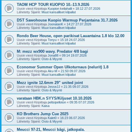
TAOM HCP TOUR KUOPIO 10.-13.9.2026
Uusin viesti Kirjoittaja
Kuopion keilahalli
«
18:12 27.07.2026
Lähetetty Sijainti:
Muut kansalliset kilpailut
DST Sawohouse Kuopio Warmup Perjantaina 31.7.2026
Uusin viesti Kirjoittaja
JoonatanK
«
14:27 27.07.2026
Lähetetty Sijainti:
Muut kansalliset kilpailut
Rondo Beer House, open parikisat Lauantaina 1.8 klo 12.00
Uusin viesti Kirjoittaja
Tonyu
«
15:18 24.07.2026
Lähetetty Sijainti:
Muut kansalliset kilpailut
M: mezz wx900 wavy. Predator 4/8 bagi
Uusin viesti Kirjoittaja
Jona88
«
09:14 19.07.2026
Lähetetty Sijainti:
Osto & Myynti
Economer Summer Open Ulkoturnaus (nelurit) 1.8
Uusin viesti Kirjoittaja
Aku-M
«
21:50 09.07.2026
Lähetetty Sijainti:
Muut kansalliset kilpailut
Mezz ignite 12.6mm 29” united joint
Uusin viesti Kirjoittaja
JesseJJ
«
21:35 09.07.2026
Lähetetty Sijainti:
Osto & Myynti
varataan HBK.n SYYS/Kiljuset 10.10.2026
Uusin viesti Kirjoittaja
peltsipelloton
«
09:35 07.07.2026
Lähetetty Sijainti:
Kaisa
KO Brothers Jump Cue 2025
Uusin viesti Kirjoittaja
Kalet0
«
16:23 06.07.2026
Lähetetty Sijainti:
Osto & Myynti
Meucci 97-21, Meucci bägi, jatkopala.