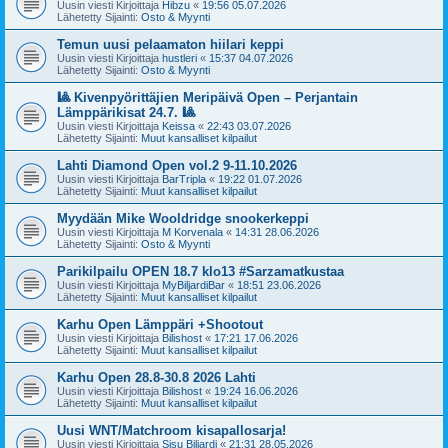
Uusin viesti Kirjoittaja
Hibzu
«
19:56 05.07.2026
Lähetetty Sijainti:
Osto & Myynti
Temun uusi pelaamaton hiilari keppi
Uusin viesti Kirjoittaja
hustleri
«
15:37 04.07.2026
Lähetetty Sijainti:
Osto & Myynti
🎱 Kivenpyörittäjien Meripäivä Open – Perjantain
Lämppärikisat 24.7. 🎱
Uusin viesti Kirjoittaja
Keissa
«
22:43 03.07.2026
Lähetetty Sijainti:
Muut kansalliset kilpailut
Lahti Diamond Open vol.2 9-11.10.2026
Uusin viesti Kirjoittaja
BarTripla
«
19:22 01.07.2026
Lähetetty Sijainti:
Muut kansalliset kilpailut
Myydään Mike Wooldridge snookerkeppi
Uusin viesti Kirjoittaja
M Korvenala
«
14:31 28.06.2026
Lähetetty Sijainti:
Osto & Myynti
Parikilpailu OPEN 18.7 klo13 #Sarzamatkustaa
Uusin viesti Kirjoittaja
MyBiljardiBar
«
18:51 23.06.2026
Lähetetty Sijainti:
Muut kansalliset kilpailut
Karhu Open Lämppäri +Shootout
Uusin viesti Kirjoittaja
Bilishost
«
17:21 17.06.2026
Lähetetty Sijainti:
Muut kansalliset kilpailut
Karhu Open 28.8-30.8 2026 Lahti
Uusin viesti Kirjoittaja
Bilishost
«
19:24 16.06.2026
Lähetetty Sijainti:
Muut kansalliset kilpailut
Uusi WNT/Matchroom kisapallosarja!
Uusin viesti Kirjoittaja
Sisu Biljardi
«
21:31 28.05.2026