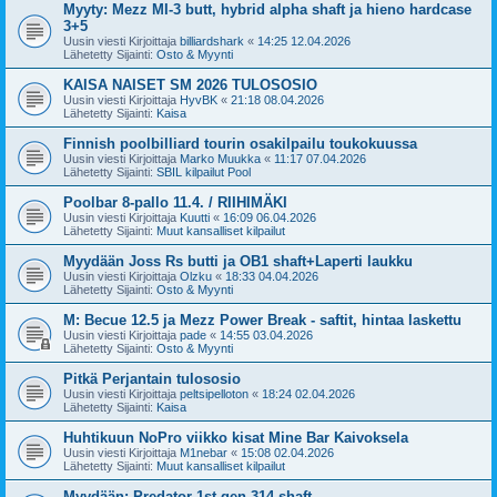
Myyty: Mezz MI-3 butt, hybrid alpha shaft ja hieno hardcase
3+5
Uusin viesti Kirjoittaja
billiardshark
«
14:25 12.04.2026
Lähetetty Sijainti:
Osto & Myynti
KAISA NAISET SM 2026 TULOSOSIO
Uusin viesti Kirjoittaja
HyvBK
«
21:18 08.04.2026
Lähetetty Sijainti:
Kaisa
Finnish poolbilliard tourin osakilpailu toukokuussa
Uusin viesti Kirjoittaja
Marko Muukka
«
11:17 07.04.2026
Lähetetty Sijainti:
SBIL kilpailut Pool
Poolbar 8-pallo 11.4. / RIIHIMÄKI
Uusin viesti Kirjoittaja
Kuutti
«
16:09 06.04.2026
Lähetetty Sijainti:
Muut kansalliset kilpailut
Myydään Joss Rs butti ja OB1 shaft+Laperti laukku
Uusin viesti Kirjoittaja
Olzku
«
18:33 04.04.2026
Lähetetty Sijainti:
Osto & Myynti
M: Becue 12.5 ja Mezz Power Break - saftit, hintaa laskettu
Uusin viesti Kirjoittaja
pade
«
14:55 03.04.2026
Lähetetty Sijainti:
Osto & Myynti
Pitkä Perjantain tulososio
Uusin viesti Kirjoittaja
peltsipelloton
«
18:24 02.04.2026
Lähetetty Sijainti:
Kaisa
Huhtikuun NoPro viikko kisat Mine Bar Kaivoksela
Uusin viesti Kirjoittaja
M1nebar
«
15:08 02.04.2026
Lähetetty Sijainti:
Muut kansalliset kilpailut
Myydään: Predator 1st gen 314 shaft