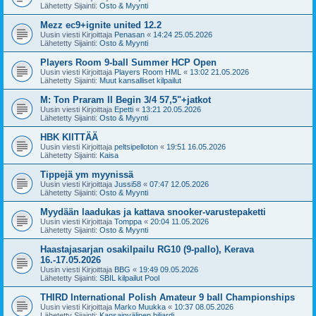
Lähetetty Sijainti:
Osto & Myynti
Mezz ec9+ignite united 12.2
Uusin viesti Kirjoittaja
Penasan
«
14:24 25.05.2026
Lähetetty Sijainti:
Osto & Myynti
Players Room 9-ball Summer HCP Open
Uusin viesti Kirjoittaja
Players Room HML
«
13:02 21.05.2026
Lähetetty Sijainti:
Muut kansalliset kilpailut
M: Ton Praram II Begin 3/4 57,5"+jatkot
Uusin viesti Kirjoittaja
Epetti
«
13:21 20.05.2026
Lähetetty Sijainti:
Osto & Myynti
HBK KIITTÄÄ
Uusin viesti Kirjoittaja
peltsipelloton
«
19:51 16.05.2026
Lähetetty Sijainti:
Kaisa
Tippejä ym myynissä
Uusin viesti Kirjoittaja
Jussi58
«
07:47 12.05.2026
Lähetetty Sijainti:
Osto & Myynti
Myydään laadukas ja kattava snooker-varustepaketti
Uusin viesti Kirjoittaja
Tomppa
«
20:04 11.05.2026
Lähetetty Sijainti:
Osto & Myynti
Haastajasarjan osakilpailu RG10 (9-pallo), Kerava
16.-17.05.2026
Uusin viesti Kirjoittaja
BBG
«
19:49 09.05.2026
Lähetetty Sijainti:
SBIL kilpailut Pool
THIRD International Polish Amateur 9 ball Championships
Uusin viesti Kirjoittaja
Marko Muukka
«
10:37 08.05.2026
Lähetetty Sijainti:
Kansainvälinen biljardi