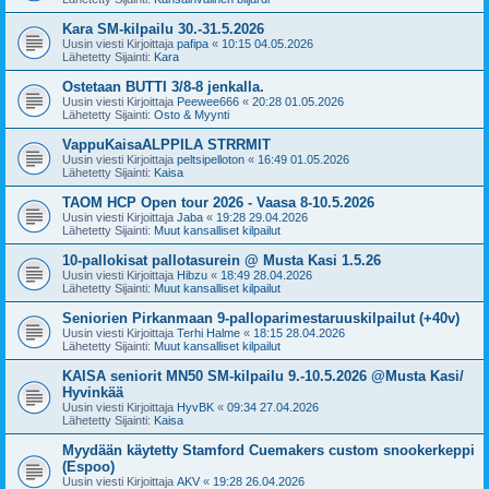
Kara SM-kilpailu 30.-31.5.2026
Uusin viesti Kirjoittaja
pafipa
«
10:15 04.05.2026
Lähetetty Sijainti:
Kara
Ostetaan BUTTI 3/8-8 jenkalla.
Uusin viesti Kirjoittaja
Peewee666
«
20:28 01.05.2026
Lähetetty Sijainti:
Osto & Myynti
VappuKaisaALPPILA STRRMIT
Uusin viesti Kirjoittaja
peltsipelloton
«
16:49 01.05.2026
Lähetetty Sijainti:
Kaisa
TAOM HCP Open tour 2026 - Vaasa 8-10.5.2026
Uusin viesti Kirjoittaja
Jaba
«
19:28 29.04.2026
Lähetetty Sijainti:
Muut kansalliset kilpailut
10-pallokisat pallotasurein @ Musta Kasi 1.5.26
Uusin viesti Kirjoittaja
Hibzu
«
18:49 28.04.2026
Lähetetty Sijainti:
Muut kansalliset kilpailut
Seniorien Pirkanmaan 9-palloparimestaruuskilpailut (+40v)
Uusin viesti Kirjoittaja
Terhi Halme
«
18:15 28.04.2026
Lähetetty Sijainti:
Muut kansalliset kilpailut
KAISA seniorit MN50 SM-kilpailu 9.-10.5.2026 @Musta Kasi/
Hyvinkää
Uusin viesti Kirjoittaja
HyvBK
«
09:34 27.04.2026
Lähetetty Sijainti:
Kaisa
Myydään käytetty Stamford Cuemakers custom snookerkeppi
(Espoo)
Uusin viesti Kirjoittaja
AKV
«
19:28 26.04.2026