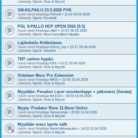
Lähetetty Sijainti:
Osto & Myynti
SM-KILPAILU 23.5.2026 PVK
Uusin viesti Kirjoittaja
Puhveli
«
11:03 26.04.2026
Lähetetty Sijainti:
Pyramidi
PGL 9-PALLO HCP OPEN 2026 (9.5)
Uusin viesti Kirjoittaja
villeh
«
10:57 26.04.2026
Lähetetty Sijainti:
Muut kansalliset kilpailut
Lajikokeilu Kokkolassa
Uusin viesti Kirjoittaja
N1ksu_toy
«
13:27 25.04.2026
Lähetetty Sijainti:
Snooker
TNT carbon hypäri.
Uusin viesti Kirjoittaja
OlVi
«
13:11 20.04.2026
Lähetetty Sijainti:
Osto & Myynti
Ostetaan Mezz Pro Extension
Uusin viesti Kirjoittaja
MK91
«
22:00 15.04.2026
Lähetetty Sijainti:
Osto & Myynti
Myydään: Peradon Lazer snookerkeppi + jatkovarsi (Vantaa)
Uusin viesti Kirjoittaja
tkh1310
«
18:03 15.04.2026
Lähetetty Sijainti:
Osto & Myynti
Myyty: Predator Revo 11.8mm Uniloc
Uusin viesti Kirjoittaja
SamuLampi
«
20:00 14.04.2026
Lähetetty Sijainti:
Osto & Myynti
Myydään mezz ignite safti
Uusin viesti Kirjoittaja
MarkoVehmasaho
«
14:03 13.04.2026
Lähetetty Sijainti:
Osto & Myynti