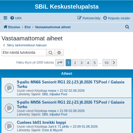
SBiL Keskustelupalsta
UKK
Rekisteröidy
Kirjaudu sisään
E
Etusivu
Etsi
Vastaamattomat aiheet
t
Vastaamattomat aiheet
s
Siirry tarkennettuun hakuun
i
Etsi
Tarkennettu haku
Sivu
1
/
10
1
2
3
4
5
10
Seuraa
Haku löysi yli 1000 tulosta
…
Aiheet
9-pallo MN66 Seniorit RG1 22.(-23.)8.2026 TSPool / Galaxie
Turku
Uusin viesti Kirjoittaja
mepa
«
22:02 02.08.2026
Lähetetty Sijainti:
SBIL kilpailut Pool
9-pallo MN56 Seniorit RG1 22.(-23.)8.2026 TSPool / Galaxie
Turku
Uusin viesti Kirjoittaja
mepa
«
21:58 02.08.2026
Lähetetty Sijainti:
SBIL kilpailut Pool
Cuelees bk01 breikki keppi
Uusin viesti Kirjoittaja
Jani k 71 pihlis
«
22:09 01.08.2026
Lähetetty Sijainti:
Osto & Myynti