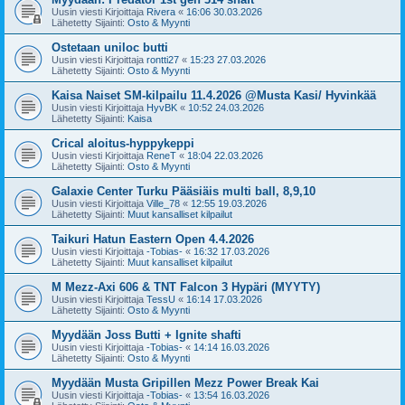
Uusin viesti Kirjoittaja
Rivera
«
16:06 30.03.2026
Lähetetty Sijainti:
Osto & Myynti
Ostetaan uniloc butti
Uusin viesti Kirjoittaja
rontti27
«
15:23 27.03.2026
Lähetetty Sijainti:
Osto & Myynti
Kaisa Naiset SM-kilpailu 11.4.2026 @Musta Kasi/ Hyvinkää
Uusin viesti Kirjoittaja
HyvBK
«
10:52 24.03.2026
Lähetetty Sijainti:
Kaisa
Crical aloitus-hyppykeppi
Uusin viesti Kirjoittaja
ReneT
«
18:04 22.03.2026
Lähetetty Sijainti:
Osto & Myynti
Galaxie Center Turku Pääsiäis multi ball, 8,9,10
Uusin viesti Kirjoittaja
Ville_78
«
12:55 19.03.2026
Lähetetty Sijainti:
Muut kansalliset kilpailut
Taikuri Hatun Eastern Open 4.4.2026
Uusin viesti Kirjoittaja
-Tobias-
«
16:32 17.03.2026
Lähetetty Sijainti:
Muut kansalliset kilpailut
M Mezz-Axi 606 & TNT Falcon 3 Hypäri (MYYTY)
Uusin viesti Kirjoittaja
TessU
«
16:14 17.03.2026
Lähetetty Sijainti:
Osto & Myynti
Myydään Joss Butti + Ignite shafti
Uusin viesti Kirjoittaja
-Tobias-
«
14:14 16.03.2026
Lähetetty Sijainti:
Osto & Myynti
Myydään Musta Gripillen Mezz Power Break Kai
Uusin viesti Kirjoittaja
-Tobias-
«
13:54 16.03.2026