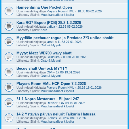
Hämeenlinna One Pocket Open
Uusin viesti Kirjoittaja
Players Room HML
«
18:35 06.02.2026
Lähetetty Sijainti:
Muut kansalliset kilpailut
Kara RG7 Espoo (PCB) 28.2-1.3.2026
Uusin viesti Kirjoittaja
pafipa
«
22:33 05.02.2026
Lähetetty Sijainti:
Kara
Myydään pechauer rogue ja Predator Z*3 uniloc shaftit
Uusin viesti Kirjoittaja
jarski
«
11:33 27.01.2026
Lähetetty Sijainti:
Osto & Myynti
Myyty: Mezz WD700 wavy shafti
Uusin viesti Kirjoittaja
Bilisleuka
«
09:30 20.01.2026
Lähetetty Sijainti:
Osto & Myynti
Becue shaft Uni-lock MYYTY
Uusin viesti Kirjoittaja
OlVi
«
17:06 19.01.2026
Lähetetty Sijainti:
Osto & Myynti
Players Room HML HCP Open 7.2.2026
Uusin viesti Kirjoittaja
Players Room HML
«
20:16 18.01.2026
Lähetetty Sijainti:
Muut kansalliset kilpailut
31.1 Nopro Mestaruus , Biljardi 247
Uusin viesti Kirjoittaja
Rkaiser
«
07:54 10.01.2026
Lähetetty Sijainti:
Muut kansalliset kilpailut
14.2 Ystävän päivän nelurit Taikurin Hatussa
Uusin viesti Kirjoittaja
-Tobias-
«
00:37 08.01.2026
Lähetetty Sijainti:
Muut kansalliset kilpailut