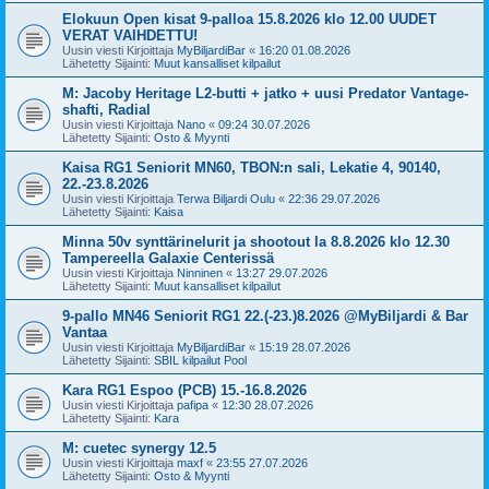
Elokuun Open kisat 9-palloa 15.8.2026 klo 12.00 UUDET
VERAT VAIHDETTU!
Uusin viesti Kirjoittaja
MyBiljardiBar
«
16:20 01.08.2026
Lähetetty Sijainti:
Muut kansalliset kilpailut
M: Jacoby Heritage L2-butti + jatko + uusi Predator Vantage-
shafti, Radial
Uusin viesti Kirjoittaja
Nano
«
09:24 30.07.2026
Lähetetty Sijainti:
Osto & Myynti
Kaisa RG1 Seniorit MN60, TBON:n sali, Lekatie 4, 90140,
22.-23.8.2026
Uusin viesti Kirjoittaja
Terwa Biljardi Oulu
«
22:36 29.07.2026
Lähetetty Sijainti:
Kaisa
Minna 50v synttärinelurit ja shootout la 8.8.2026 klo 12.30
Tampereella Galaxie Centerissä
Uusin viesti Kirjoittaja
Ninninen
«
13:27 29.07.2026
Lähetetty Sijainti:
Muut kansalliset kilpailut
9-pallo MN46 Seniorit RG1 22.(-23.)8.2026 @MyBiljardi & Bar
Vantaa
Uusin viesti Kirjoittaja
MyBiljardiBar
«
15:19 28.07.2026
Lähetetty Sijainti:
SBIL kilpailut Pool
Kara RG1 Espoo (PCB) 15.-16.8.2026
Uusin viesti Kirjoittaja
pafipa
«
12:30 28.07.2026
Lähetetty Sijainti:
Kara
M: cuetec synergy 12.5
Uusin viesti Kirjoittaja
maxf
«
23:55 27.07.2026
Lähetetty Sijainti:
Osto & Myynti