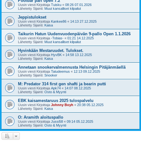
Poolbar pari open 7.2
Uusin viesti Kirjoittaja
Tuisku
«
08:26 07.01.2026
Lähetetty Sijainti:
Muut kansalliset kilpailut
Jeppistulokset
Uusin viesti Kirjoittaja
Kankee86
«
14:13 27.12.2025
Lähetetty Sijainti:
Kaisa
Taikurin Hatun Uudenvuodenpäivän 9-pallo Open 1.1.2026
Uusin viesti Kirjoittaja
-Tobias-
«
01:21 14.12.2025
Lähetetty Sijainti:
Muut kansalliset kilpailut
Hyvinkään Mestaruudet. Tulokset.
Uusin viesti Kirjoittaja
HyvBK
«
14:58 13.12.2025
Lähetetty Sijainti:
Kaisa
Annetaan snookervalmennusta Helsingin Pitäjänmäellä
Uusin viesti Kirjoittaja
Tatudeemus
«
12:13 09.12.2025
Lähetetty Sijainti:
Snooker
M: Predator 314 first gen shafti ja bearin putti
Uusin viesti Kirjoittaja
Apk74
«
14:07 08.12.2025
Lähetetty Sijainti:
Osto & Myynti
EBK kaisamestaruus 2025 tulospalvelu
Uusin viesti Kirjoittaja
Johnny Boyh
«
20:38 05.12.2025
Lähetetty Sijainti:
Kaisa
O: Aramith aloituspallo
Uusin viesti Kirjoittaja
Jussi58
«
09:14 05.12.2025
Lähetetty Sijainti:
Osto & Myynti