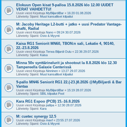
Elokuun Open kisat 9-palloa 15.8.2026 klo 12.00 UUDET
VERAT VAIHDETTU!
Uusin viesti Kirjoittaja
MyBiljardiBar
«
16:20 01.08.2026
Lähetetty Sijainti:
Muut kansalliset kilpailut
M: Jacoby Heritage L2-butti + jatko + uusi Predator Vantage-
shafti, Radial
Uusin viesti Kirjoittaja
Nano
«
09:24 30.07.2026
Lähetetty Sijainti:
Osto & Myynti
Kaisa RG1 Seniorit MN60, TBON:n sali, Lekatie 4, 90140,
22.-23.8.2026
Uusin viesti Kirjoittaja
Terwa Biljardi Oulu
«
22:36 29.07.2026
Lähetetty Sijainti:
Kaisa
Minna 50v synttärinelurit ja shootout la 8.8.2026 klo 12.30
Tampereella Galaxie Centerissä
Uusin viesti Kirjoittaja
Ninninen
«
13:27 29.07.2026
Lähetetty Sijainti:
Muut kansalliset kilpailut
9-pallo MN46 Seniorit RG1 22.(-23.)8.2026 @MyBiljardi & Bar
Vantaa
Uusin viesti Kirjoittaja
MyBiljardiBar
«
15:19 28.07.2026
Lähetetty Sijainti:
SBIL kilpailut Pool
Kara RG1 Espoo (PCB) 15.-16.8.2026
Uusin viesti Kirjoittaja
pafipa
«
12:30 28.07.2026
Lähetetty Sijainti:
Kara
M: cuetec synergy 12.5
Uusin viesti Kirjoittaja
maxf
«
23:55 27.07.2026
Lähetetty Sijainti:
Osto & Myynti