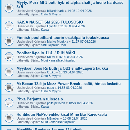
Myyty: Mezz MI-3 butt, hybrid alpha shaft ja hieno hardcase
3+5
Uusin viesti Kirjoittaja
billiardshark
«
14:25 12.04.2026
Lähetetty Sijainti:
Osto & Myynti
KAISA NAISET SM 2026 TULOSOSIO
Uusin viesti Kirjoittaja
HyvBK
«
21:18 08.04.2026
Lähetetty Sijainti:
Kaisa
Finnish poolbilliard tourin osakilpailu toukokuussa
Uusin viesti Kirjoittaja
Marko Muukka
«
11:17 07.04.2026
Lähetetty Sijainti:
SBIL kilpailut Pool
Poolbar 8-pallo 11.4. / RIIHIMÄKI
Uusin viesti Kirjoittaja
Kuutti
«
16:09 06.04.2026
Lähetetty Sijainti:
Muut kansalliset kilpailut
Myydään Joss Rs butti ja OB1 shaft+Laperti laukku
Uusin viesti Kirjoittaja
Olzku
«
18:33 04.04.2026
Lähetetty Sijainti:
Osto & Myynti
M: Becue 12.5 ja Mezz Power Break - saftit, hintaa laskettu
Uusin viesti Kirjoittaja
pade
«
14:55 03.04.2026
Lähetetty Sijainti:
Osto & Myynti
Pitkä Perjantain tulososio
Uusin viesti Kirjoittaja
peltsipelloton
«
18:24 02.04.2026
Lähetetty Sijainti:
Kaisa
Huhtikuun NoPro viikko kisat Mine Bar Kaivoksela
Uusin viesti Kirjoittaja
M1nebar
«
15:08 02.04.2026
Lähetetty Sijainti:
Muut kansalliset kilpailut
Myydään: Predator 1st gen 314 shaft