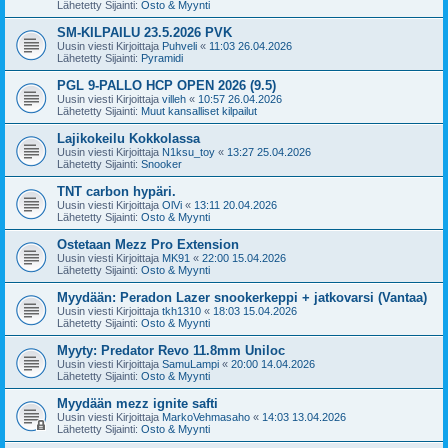
Lähetetty Sijainti:
Osto & Myynti
SM-KILPAILU 23.5.2026 PVK
Uusin viesti Kirjoittaja
Puhveli
«
11:03 26.04.2026
Lähetetty Sijainti:
Pyramidi
PGL 9-PALLO HCP OPEN 2026 (9.5)
Uusin viesti Kirjoittaja
villeh
«
10:57 26.04.2026
Lähetetty Sijainti:
Muut kansalliset kilpailut
Lajikokeilu Kokkolassa
Uusin viesti Kirjoittaja
N1ksu_toy
«
13:27 25.04.2026
Lähetetty Sijainti:
Snooker
TNT carbon hypäri.
Uusin viesti Kirjoittaja
OlVi
«
13:11 20.04.2026
Lähetetty Sijainti:
Osto & Myynti
Ostetaan Mezz Pro Extension
Uusin viesti Kirjoittaja
MK91
«
22:00 15.04.2026
Lähetetty Sijainti:
Osto & Myynti
Myydään: Peradon Lazer snookerkeppi + jatkovarsi (Vantaa)
Uusin viesti Kirjoittaja
tkh1310
«
18:03 15.04.2026
Lähetetty Sijainti:
Osto & Myynti
Myyty: Predator Revo 11.8mm Uniloc
Uusin viesti Kirjoittaja
SamuLampi
«
20:00 14.04.2026
Lähetetty Sijainti:
Osto & Myynti
Myydään mezz ignite safti
Uusin viesti Kirjoittaja
MarkoVehmasaho
«
14:03 13.04.2026
Lähetetty Sijainti:
Osto & Myynti