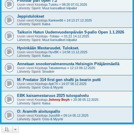
Poolbar pari open 7.2
Uusin viesti Kirjoittaja
Tuisku
«
08:26 07.01.2026
Lähetetty Sijainti:
Muut kansalliset kilpailut
Jeppistulokset
Uusin viesti Kirjoittaja
Kankee86
«
14:13 27.12.2025
Lähetetty Sijainti:
Kaisa
Taikurin Hatun Uudenvuodenpäivän 9-pallo Open 1.1.2026
Uusin viesti Kirjoittaja
-Tobias-
«
01:21 14.12.2025
Lähetetty Sijainti:
Muut kansalliset kilpailut
Hyvinkään Mestaruudet. Tulokset.
Uusin viesti Kirjoittaja
HyvBK
«
14:58 13.12.2025
Lähetetty Sijainti:
Kaisa
Annetaan snookervalmennusta Helsingin Pitäjänmäellä
Uusin viesti Kirjoittaja
Tatudeemus
«
12:13 09.12.2025
Lähetetty Sijainti:
Snooker
M: Predator 314 first gen shafti ja bearin putti
Uusin viesti Kirjoittaja
Apk74
«
14:07 08.12.2025
Lähetetty Sijainti:
Osto & Myynti
EBK kaisamestaruus 2025 tulospalvelu
Uusin viesti Kirjoittaja
Johnny Boyh
«
20:38 05.12.2025
Lähetetty Sijainti:
Kaisa
O: Aramith aloituspallo
Uusin viesti Kirjoittaja
Jussi58
«
09:14 05.12.2025
Lähetetty Sijainti:
Osto & Myynti