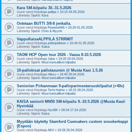
Kara SM-kilpailu 30.-31.5.2026
Uusin viesti Kirjoittaja
pafipa
«
10:15 04.05.2026
Lähetetty Sijainti:
Kara
Ostetaan BUTTI 3/8-8 jenkalla.
Uusin viesti Kirjoittaja
Peewee666
«
20:28 01.05.2026
Lähetetty Sijainti:
Osto & Myynti
VappuKaisaALPPILA STRRMIT
Uusin viesti Kirjoittaja
peltsipelloton
«
16:49 01.05.2026
Lähetetty Sijainti:
Kaisa
TAOM HCP Open tour 2026 - Vaasa 8-10.5.2026
Uusin viesti Kirjoittaja
Jaba
«
19:28 29.04.2026
Lähetetty Sijainti:
Muut kansalliset kilpailut
10-pallokisat pallotasurein @ Musta Kasi 1.5.26
Uusin viesti Kirjoittaja
Hibzu
«
18:49 28.04.2026
Lähetetty Sijainti:
Muut kansalliset kilpailut
Seniorien Pirkanmaan 9-palloparimestaruuskilpailut (+40v)
Uusin viesti Kirjoittaja
Terhi Halme
«
18:15 28.04.2026
Lähetetty Sijainti:
Muut kansalliset kilpailut
KAISA seniorit MN50 SM-kilpailu 9.-10.5.2026 @Musta Kasi/
Hyvinkää
Uusin viesti Kirjoittaja
HyvBK
«
09:34 27.04.2026
Lähetetty Sijainti:
Kaisa
Myydään käytetty Stamford Cuemakers custom snookerkeppi
(Espoo)
Uusin viesti Kirjoittaja
AKV
«
19:28 26.04.2026