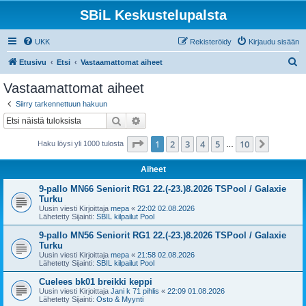
SBiL Keskustelupalsta
UKK
Rekisteröidy
Kirjaudu sisään
E
Etusivu
Etsi
Vastaamattomat aiheet
t
Vastaamattomat aiheet
s
Siirry tarkennettuun hakuun
i
Etsi
Tarkennettu haku
Sivu
1
/
10
1
2
3
4
5
10
Seuraa
Haku löysi yli 1000 tulosta
…
Aiheet
9-pallo MN66 Seniorit RG1 22.(-23.)8.2026 TSPool / Galaxie
Turku
Uusin viesti Kirjoittaja
mepa
«
22:02 02.08.2026
Lähetetty Sijainti:
SBIL kilpailut Pool
9-pallo MN56 Seniorit RG1 22.(-23.)8.2026 TSPool / Galaxie
Turku
Uusin viesti Kirjoittaja
mepa
«
21:58 02.08.2026
Lähetetty Sijainti:
SBIL kilpailut Pool
Cuelees bk01 breikki keppi
Uusin viesti Kirjoittaja
Jani k 71 pihlis
«
22:09 01.08.2026
Lähetetty Sijainti:
Osto & Myynti