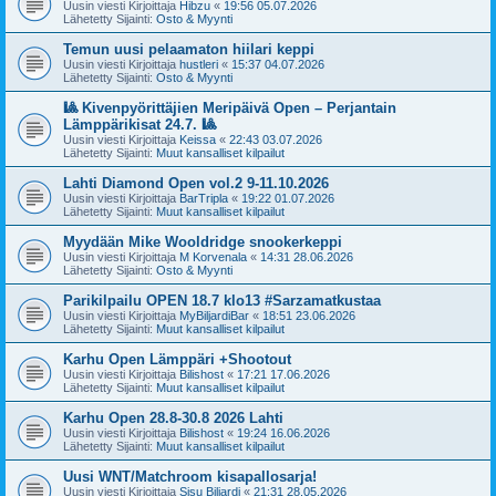
Uusin viesti Kirjoittaja
Hibzu
«
19:56 05.07.2026
Lähetetty Sijainti:
Osto & Myynti
Temun uusi pelaamaton hiilari keppi
Uusin viesti Kirjoittaja
hustleri
«
15:37 04.07.2026
Lähetetty Sijainti:
Osto & Myynti
🎱 Kivenpyörittäjien Meripäivä Open – Perjantain
Lämppärikisat 24.7. 🎱
Uusin viesti Kirjoittaja
Keissa
«
22:43 03.07.2026
Lähetetty Sijainti:
Muut kansalliset kilpailut
Lahti Diamond Open vol.2 9-11.10.2026
Uusin viesti Kirjoittaja
BarTripla
«
19:22 01.07.2026
Lähetetty Sijainti:
Muut kansalliset kilpailut
Myydään Mike Wooldridge snookerkeppi
Uusin viesti Kirjoittaja
M Korvenala
«
14:31 28.06.2026
Lähetetty Sijainti:
Osto & Myynti
Parikilpailu OPEN 18.7 klo13 #Sarzamatkustaa
Uusin viesti Kirjoittaja
MyBiljardiBar
«
18:51 23.06.2026
Lähetetty Sijainti:
Muut kansalliset kilpailut
Karhu Open Lämppäri +Shootout
Uusin viesti Kirjoittaja
Bilishost
«
17:21 17.06.2026
Lähetetty Sijainti:
Muut kansalliset kilpailut
Karhu Open 28.8-30.8 2026 Lahti
Uusin viesti Kirjoittaja
Bilishost
«
19:24 16.06.2026
Lähetetty Sijainti:
Muut kansalliset kilpailut
Uusi WNT/Matchroom kisapallosarja!
Uusin viesti Kirjoittaja
Sisu Biljardi
«
21:31 28.05.2026