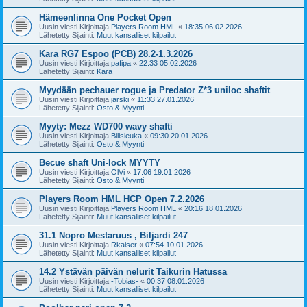
Hämeenlinna One Pocket Open
Uusin viesti Kirjoittaja
Players Room HML
«
18:35 06.02.2026
Lähetetty Sijainti:
Muut kansalliset kilpailut
Kara RG7 Espoo (PCB) 28.2-1.3.2026
Uusin viesti Kirjoittaja
pafipa
«
22:33 05.02.2026
Lähetetty Sijainti:
Kara
Myydään pechauer rogue ja Predator Z*3 uniloc shaftit
Uusin viesti Kirjoittaja
jarski
«
11:33 27.01.2026
Lähetetty Sijainti:
Osto & Myynti
Myyty: Mezz WD700 wavy shafti
Uusin viesti Kirjoittaja
Bilisleuka
«
09:30 20.01.2026
Lähetetty Sijainti:
Osto & Myynti
Becue shaft Uni-lock MYYTY
Uusin viesti Kirjoittaja
OlVi
«
17:06 19.01.2026
Lähetetty Sijainti:
Osto & Myynti
Players Room HML HCP Open 7.2.2026
Uusin viesti Kirjoittaja
Players Room HML
«
20:16 18.01.2026
Lähetetty Sijainti:
Muut kansalliset kilpailut
31.1 Nopro Mestaruus , Biljardi 247
Uusin viesti Kirjoittaja
Rkaiser
«
07:54 10.01.2026
Lähetetty Sijainti:
Muut kansalliset kilpailut
14.2 Ystävän päivän nelurit Taikurin Hatussa
Uusin viesti Kirjoittaja
-Tobias-
«
00:37 08.01.2026
Lähetetty Sijainti:
Muut kansalliset kilpailut