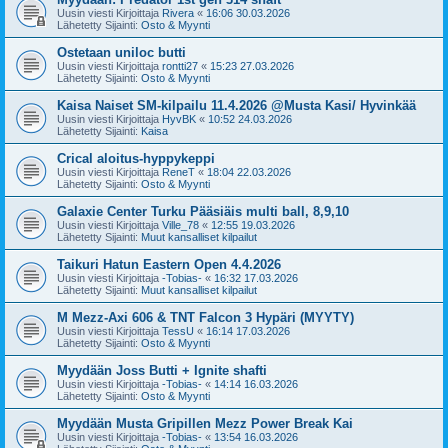
Uusin viesti Kirjoittaja
Rivera
«
16:06 30.03.2026
Lähetetty Sijainti:
Osto & Myynti
Ostetaan uniloc butti
Uusin viesti Kirjoittaja
rontti27
«
15:23 27.03.2026
Lähetetty Sijainti:
Osto & Myynti
Kaisa Naiset SM-kilpailu 11.4.2026 @Musta Kasi/ Hyvinkää
Uusin viesti Kirjoittaja
HyvBK
«
10:52 24.03.2026
Lähetetty Sijainti:
Kaisa
Crical aloitus-hyppykeppi
Uusin viesti Kirjoittaja
ReneT
«
18:04 22.03.2026
Lähetetty Sijainti:
Osto & Myynti
Galaxie Center Turku Pääsiäis multi ball, 8,9,10
Uusin viesti Kirjoittaja
Ville_78
«
12:55 19.03.2026
Lähetetty Sijainti:
Muut kansalliset kilpailut
Taikuri Hatun Eastern Open 4.4.2026
Uusin viesti Kirjoittaja
-Tobias-
«
16:32 17.03.2026
Lähetetty Sijainti:
Muut kansalliset kilpailut
M Mezz-Axi 606 & TNT Falcon 3 Hypäri (MYYTY)
Uusin viesti Kirjoittaja
TessU
«
16:14 17.03.2026
Lähetetty Sijainti:
Osto & Myynti
Myydään Joss Butti + Ignite shafti
Uusin viesti Kirjoittaja
-Tobias-
«
14:14 16.03.2026
Lähetetty Sijainti:
Osto & Myynti
Myydään Musta Gripillen Mezz Power Break Kai
Uusin viesti Kirjoittaja
-Tobias-
«
13:54 16.03.2026