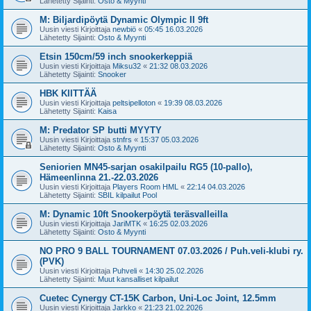
Lähetetty Sijainti:
Osto & Myynti
M: Biljardipöytä Dynamic Olympic II 9ft
Uusin viesti Kirjoittaja
newbiö
«
05:45 16.03.2026
Lähetetty Sijainti:
Osto & Myynti
Etsin 150cm/59 inch snookerkeppiä
Uusin viesti Kirjoittaja
Miksu32
«
21:32 08.03.2026
Lähetetty Sijainti:
Snooker
HBK KIITTÄÄ
Uusin viesti Kirjoittaja
peltsipelloton
«
19:39 08.03.2026
Lähetetty Sijainti:
Kaisa
M: Predator SP butti MYYTY
Uusin viesti Kirjoittaja
stnfrs
«
15:37 05.03.2026
Lähetetty Sijainti:
Osto & Myynti
Seniorien MN45-sarjan osakilpailu RG5 (10-pallo),
Hämeenlinna 21.-22.03.2026
Uusin viesti Kirjoittaja
Players Room HML
«
22:14 04.03.2026
Lähetetty Sijainti:
SBIL kilpailut Pool
M: Dynamic 10ft Snookerpöytä teräsvalleilla
Uusin viesti Kirjoittaja
JariMTK
«
16:25 02.03.2026
Lähetetty Sijainti:
Osto & Myynti
NO PRO 9 BALL TOURNAMENT 07.03.2026 / Puh.veli-klubi ry.
(PVK)
Uusin viesti Kirjoittaja
Puhveli
«
14:30 25.02.2026
Lähetetty Sijainti:
Muut kansalliset kilpailut
Cuetec Cynergy CT-15K Carbon, Uni-Loc Joint, 12.5mm
Uusin viesti Kirjoittaja
Jarkko
«
21:23 21.02.2026