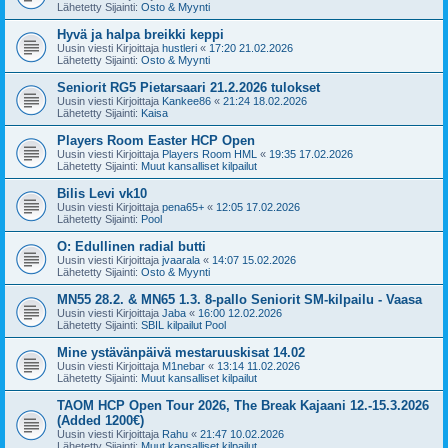
Lähetetty Sijainti:
Osto & Myynti
Hyvä ja halpa breikki keppi
Uusin viesti Kirjoittaja
hustleri
«
17:20 21.02.2026
Lähetetty Sijainti:
Osto & Myynti
Seniorit RG5 Pietarsaari 21.2.2026 tulokset
Uusin viesti Kirjoittaja
Kankee86
«
21:24 18.02.2026
Lähetetty Sijainti:
Kaisa
Players Room Easter HCP Open
Uusin viesti Kirjoittaja
Players Room HML
«
19:35 17.02.2026
Lähetetty Sijainti:
Muut kansalliset kilpailut
Bilis Levi vk10
Uusin viesti Kirjoittaja
pena65+
«
12:05 17.02.2026
Lähetetty Sijainti:
Pool
O: Edullinen radial butti
Uusin viesti Kirjoittaja
jvaarala
«
14:07 15.02.2026
Lähetetty Sijainti:
Osto & Myynti
MN55 28.2. & MN65 1.3. 8-pallo Seniorit SM-kilpailu - Vaasa
Uusin viesti Kirjoittaja
Jaba
«
16:00 12.02.2026
Lähetetty Sijainti:
SBIL kilpailut Pool
Mine ystävänpäivä mestaruuskisat 14.02
Uusin viesti Kirjoittaja
M1nebar
«
13:14 11.02.2026
Lähetetty Sijainti:
Muut kansalliset kilpailut
TAOM HCP Open Tour 2026, The Break Kajaani 12.-15.3.2026
(Added 1200€)
Uusin viesti Kirjoittaja
Rahu
«
21:47 10.02.2026
Lähetetty Sijainti:
Muut kansalliset kilpailut