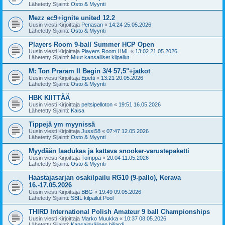
Lähetetty Sijainti:
Osto & Myynti
Mezz ec9+ignite united 12.2
Uusin viesti Kirjoittaja
Penasan
«
14:24 25.05.2026
Lähetetty Sijainti:
Osto & Myynti
Players Room 9-ball Summer HCP Open
Uusin viesti Kirjoittaja
Players Room HML
«
13:02 21.05.2026
Lähetetty Sijainti:
Muut kansalliset kilpailut
M: Ton Praram II Begin 3/4 57,5"+jatkot
Uusin viesti Kirjoittaja
Epetti
«
13:21 20.05.2026
Lähetetty Sijainti:
Osto & Myynti
HBK KIITTÄÄ
Uusin viesti Kirjoittaja
peltsipelloton
«
19:51 16.05.2026
Lähetetty Sijainti:
Kaisa
Tippejä ym myynissä
Uusin viesti Kirjoittaja
Jussi58
«
07:47 12.05.2026
Lähetetty Sijainti:
Osto & Myynti
Myydään laadukas ja kattava snooker-varustepaketti
Uusin viesti Kirjoittaja
Tomppa
«
20:04 11.05.2026
Lähetetty Sijainti:
Osto & Myynti
Haastajasarjan osakilpailu RG10 (9-pallo), Kerava
16.-17.05.2026
Uusin viesti Kirjoittaja
BBG
«
19:49 09.05.2026
Lähetetty Sijainti:
SBIL kilpailut Pool
THIRD International Polish Amateur 9 ball Championships
Uusin viesti Kirjoittaja
Marko Muukka
«
10:37 08.05.2026
Lähetetty Sijainti:
Kansainvälinen biljardi