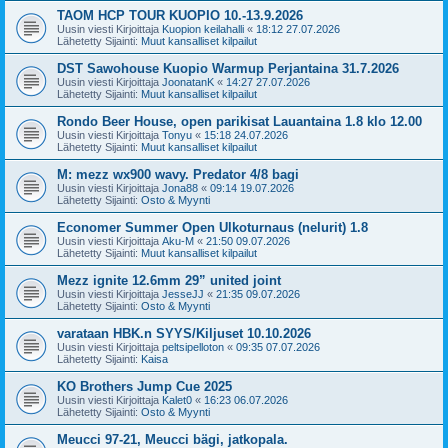
TAOM HCP TOUR KUOPIO 10.-13.9.2026
Uusin viesti Kirjoittaja
Kuopion keilahalli
«
18:12 27.07.2026
Lähetetty Sijainti:
Muut kansalliset kilpailut
DST Sawohouse Kuopio Warmup Perjantaina 31.7.2026
Uusin viesti Kirjoittaja
JoonatanK
«
14:27 27.07.2026
Lähetetty Sijainti:
Muut kansalliset kilpailut
Rondo Beer House, open parikisat Lauantaina 1.8 klo 12.00
Uusin viesti Kirjoittaja
Tonyu
«
15:18 24.07.2026
Lähetetty Sijainti:
Muut kansalliset kilpailut
M: mezz wx900 wavy. Predator 4/8 bagi
Uusin viesti Kirjoittaja
Jona88
«
09:14 19.07.2026
Lähetetty Sijainti:
Osto & Myynti
Economer Summer Open Ulkoturnaus (nelurit) 1.8
Uusin viesti Kirjoittaja
Aku-M
«
21:50 09.07.2026
Lähetetty Sijainti:
Muut kansalliset kilpailut
Mezz ignite 12.6mm 29” united joint
Uusin viesti Kirjoittaja
JesseJJ
«
21:35 09.07.2026
Lähetetty Sijainti:
Osto & Myynti
varataan HBK.n SYYS/Kiljuset 10.10.2026
Uusin viesti Kirjoittaja
peltsipelloton
«
09:35 07.07.2026
Lähetetty Sijainti:
Kaisa
KO Brothers Jump Cue 2025
Uusin viesti Kirjoittaja
Kalet0
«
16:23 06.07.2026
Lähetetty Sijainti:
Osto & Myynti
Meucci 97-21, Meucci bägi, jatkopala.