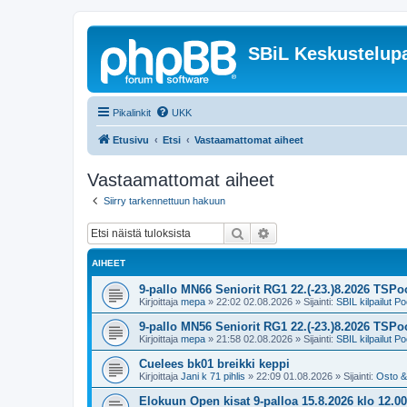
SBiL Keskustelupa
Pikalinkit
UKK
Etusivu
Etsi
Vastaamattomat aiheet
Vastaamattomat aiheet
Siirry tarkennettuun hakuun
Etsi
Tarkennettu haku
AIHEET
9-pallo MN66 Seniorit RG1 22.(-23.)8.2026 TSPoo
Kirjoittaja
mepa
»
22:02 02.08.2026
» Sijainti:
SBIL kilpailut Po
9-pallo MN56 Seniorit RG1 22.(-23.)8.2026 TSPoo
Kirjoittaja
mepa
»
21:58 02.08.2026
» Sijainti:
SBIL kilpailut Po
Cuelees bk01 breikki keppi
Kirjoittaja
Jani k 71 pihlis
»
22:09 01.08.2026
» Sijainti:
Osto &
Elokuun Open kisat 9-palloa 15.8.2026 klo 1