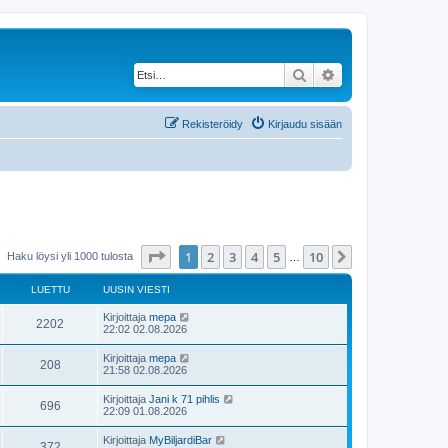
Etsi
Tarkennettu haku
Rekisteröidy
Kirjaudu sisään
Sivu
1
/
10
1
2
3
4
5
10
Seuraava
Haku löysi yli 1000 tulosta
…
LUETTU
UUSIN VIESTI
U
Kirjoittaja
mepa
L
2202
u
22:02 02.08.2026
s
u
i
U
Kirjoittaja
mepa
L
208
n
u
21:58 02.08.2026
e
v
s
i
u
i
U
Kirjoittaja
Jani k 71 pihlis
t
e
L
696
n
u
22:09 01.08.2026
s
e
v
s
t
t
i
u
i
i
U
Kirjoittaja
MyBiljardiBar
t
e
L
372
n