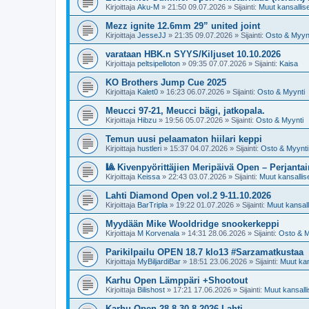
Kirjoittaja
Aku-M
»
21:50 09.07.2026
» Sijainti:
Muut kansalliset
Mezz ignite 12.6mm 29” united joint
Kirjoittaja
JesseJJ
»
21:35 09.07.2026
» Sijainti:
Osto & Myyn
varataan HBK.n SYYS/Kiljuset 10.10.2026
Kirjoittaja
peltsipelloton
»
09:35 07.07.2026
» Sijainti:
Kaisa
KO Brothers Jump Cue 2025
Kirjoittaja
Kalet0
»
16:23 06.07.2026
» Sijainti:
Osto & Myynti
Meucci 97-21, Meucci bägi, jatkopala.
Kirjoittaja
Hibzu
»
19:56 05.07.2026
» Sijainti:
Osto & Myynti
Temun uusi pelaamaton hiilari keppi
Kirjoittaja
hustleri
»
15:37 04.07.2026
» Sijainti:
Osto & Myynti
🎱 Kivenpyörittäjien Meripäivä Open – Perjantai
Kirjoittaja
Keissa
»
22:43 03.07.2026
» Sijainti:
Muut kansalliset
Lahti Diamond Open vol.2 9-11.10.2026
Kirjoittaja
BarTripla
»
19:22 01.07.2026
» Sijainti:
Muut kansalli
Myydään Mike Wooldridge snookerkeppi
Kirjoittaja
M Korvenala
»
14:31 28.06.2026
» Sijainti:
Osto & M
Parikilpailu OPEN 18.7 klo13 #Sarzamatkustaa
Kirjoittaja
MyBiljardiBar
»
18:51 23.06.2026
» Sijainti:
Muut kans
Karhu Open Lämppäri +Shootout
Kirjoittaja
Bilishost
»
17:21 17.06.2026
» Sijainti:
Muut kansallis
Karhu Open 28.8-30.8 2026 Lahti