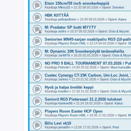
Etsin 150cm/59 inch snookerkeppiä
Kirjoittaja
Miksu32
»
21:32 08.03.2026
» Sijainti:
Snooker
HBK KIITTÄÄ
Kirjoittaja
peltsipelloton
»
19:39 08.03.2026
» Sijainti:
Kaisa
M: Predator SP butti MYYTY
Kirjoittaja
stnfrs
»
15:37 05.03.2026
» Sijainti:
Osto & Myynti
Seniorien MN45-sarjan osakilpailu RG5 (10-pall
Kirjoittaja
Players Room HML
»
22:14 04.03.2026
» Sijainti:
SB
M: Dynamic 10ft Snookerpöytä teräsvalleilla
Kirjoittaja
JariMTK
»
16:25 02.03.2026
» Sijainti:
Osto & Myynt
NO PRO 9 BALL TOURNAMENT 07.03.2026 / Puh.v
Kirjoittaja
Puhveli
»
14:30 25.02.2026
» Sijainti:
Muut kansallise
Cuetec Cynergy CT-15K Carbon, Uni-Loc Joint,
Kirjoittaja
Jarkko
»
21:23 21.02.2026
» Sijainti:
Osto & Myynti
Hyvä ja halpa breikki keppi
Kirjoittaja
hustleri
»
17:20 21.02.2026
» Sijainti:
Osto & Myynti
Seniorit RG5 Pietarsaari 21.2.2026 tulokset
Kirjoittaja
Kankee86
»
21:24 18.02.2026
» Sijainti:
Kaisa
Players Room Easter HCP Open
Kirjoittaja
Players Room HML
»
19:35 17.02.2026
» Sijainti:
Mu
Bilis Levi vk10
Kirjoittaja
pena65+
»
12:05 17.02.2026
» Sijainti:
Pool