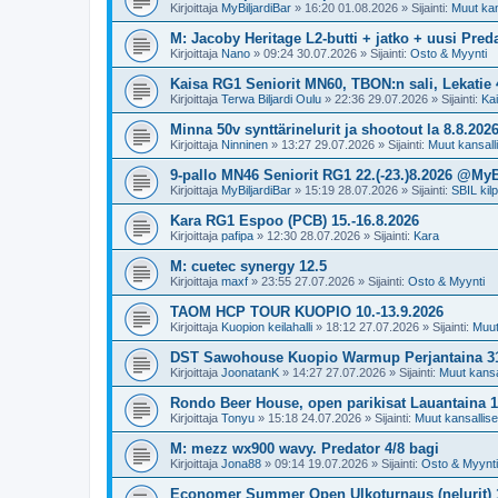
Kirjoittaja
MyBiljardiBar
»
16:20 01.08.2026
» Sijainti:
Muut kans
M: Jacoby Heritage L2-butti + jatko + uusi Preda
Kirjoittaja
Nano
»
09:24 30.07.2026
» Sijainti:
Osto & Myynti
Kaisa RG1 Seniorit MN60, TBON:n sali, Lekatie 4
Kirjoittaja
Terwa Biljardi Oulu
»
22:36 29.07.2026
» Sijainti:
Ka
Minna 50v synttärinelurit ja shootout la 8.8.202
Kirjoittaja
Ninninen
»
13:27 29.07.2026
» Sijainti:
Muut kansallis
9-pallo MN46 Seniorit RG1 22.(-23.)8.2026 @MyB
Kirjoittaja
MyBiljardiBar
»
15:19 28.07.2026
» Sijainti:
SBIL kilp
Kara RG1 Espoo (PCB) 15.-16.8.2026
Kirjoittaja
pafipa
»
12:30 28.07.2026
» Sijainti:
Kara
M: cuetec synergy 12.5
Kirjoittaja
maxf
»
23:55 27.07.2026
» Sijainti:
Osto & Myynti
TAOM HCP TOUR KUOPIO 10.-13.9.2026
Kirjoittaja
Kuopion keilahalli
»
18:12 27.07.2026
» Sijainti:
Muut 
DST Sawohouse Kuopio Warmup Perjantaina 31
Kirjoittaja
JoonatanK
»
14:27 27.07.2026
» Sijainti:
Muut kansal
Rondo Beer House, open parikisat Lauantaina 1.
Kirjoittaja
Tonyu
»
15:18 24.07.2026
» Sijainti:
Muut kansalliset
M: mezz wx900 wavy. Predator 4/8 bagi
Kirjoittaja
Jona88
»
09:14 19.07.2026
» Sijainti:
Osto & Myynti
Economer Summer Open Ulkoturnaus (nelurit) 