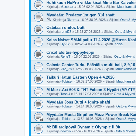
Huhtikuun NoPro viikko kisat Mine Bar Kaivoks
Kirjoittaja
M1nebar
»
15:08 02.04.2026
» Sijainti:
Muut kansalli
Myydään: Predator 1st gen 314 shaft
Kirjoittaja
Rivera
»
16:06 30.03.2026
» Sijainti:
Osto & My
Ostetaan uniloc butti
Kirjoittaja
rontti27
»
15:23 27.03.2026
» Sijainti:
Osto & Myynti
Kaisa Naiset SM-kilpailu 11.4.2026 @Musta Kasi
Kirjoittaja
HyvBK
»
10:52 24.03.2026
» Sijainti:
Kaisa
Crical aloitus-hyppykeppi
Kirjoittaja
ReneT
»
18:04 22.03.2026
» Sijainti:
Osto & Myynti
Galaxie Center Turku Pääsiäis multi ball, 8,9,10
Kirjoittaja
Ville_78
»
12:55 19.03.2026
» Sijainti:
Muut kansallise
Taikuri Hatun Eastern Open 4.4.2026
Kirjoittaja
-Tobias-
»
16:32 17.03.2026
» Sijainti:
Muut kansallis
M Mezz-Axi 606 & TNT Falcon 3 Hypäri (MYYTY
Kirjoittaja
TessU
»
16:14 17.03.2026
» Sijainti:
Osto & Myynti
Myydään Joss Butti + Ignite shafti
Kirjoittaja
-Tobias-
»
14:14 16.03.2026
» Sijainti:
Osto & Myynt
Myydään Musta Gripillen Mezz Power Break Ka
Kirjoittaja
-Tobias-
»
13:54 16.03.2026
» Sijainti:
Osto & Myynt
M: Biljardipöytä Dynamic Olympic II 9ft
Kirjoittaja
newbiö
»
05:45 16.03.2026
» Sijainti:
Osto & Myynti