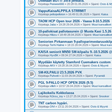
Ostetaan BUTTI 3/8-8 jenkalla.
Kirjoittaja
Peewee666
»
20:28 01.05.2026
» Sijainti:
Osto & My
VappuKaisaALPPILA STRRMIT
Kirjoittaja
peltsipelloton
»
16:49 01.05.2026
» Sijainti:
Kaisa
TAOM HCP Open tour 2026 - Vaasa 8-10.5.2026
Kirjoittaja
Jaba
»
19:28 29.04.2026
» Sijainti:
Muut kansalliset k
10-pallokisat pallotasurein @ Musta Kasi 1.5.26
Kirjoittaja
Hibzu
»
18:49 28.04.2026
» Sijainti:
Muut kansalliset 
Seniorien Pirkanmaan 9-palloparimestaruuskilpa
Kirjoittaja
Terhi Halme
»
18:15 28.04.2026
» Sijainti:
Muut kansa
KAISA seniorit MN50 SM-kilpailu 9.-10.5.2026 
Kirjoittaja
HyvBK
»
09:34 27.04.2026
» Sijainti:
Kaisa
Myydään käytetty Stamford Cuemakers custom 
Kirjoittaja
AKV
»
19:28 26.04.2026
» Sijainti:
Osto & Myynti
SM-KILPAILU 23.5.2026 PVK
Kirjoittaja
Puhveli
»
11:03 26.04.2026
» Sijainti:
Pyramidi
PGL 9-PALLO HCP OPEN 2026 (9.5)
Kirjoittaja
villeh
»
10:57 26.04.2026
» Sijainti:
Muut kansalliset k
Lajikokeilu Kokkolassa
Kirjoittaja
N1ksu_toy
»
13:27 25.04.2026
» Sijainti:
Snooker
TNT carbon hypäri.
Kirjoittaja
OlVi
»
13:11 20.04.2026
» Sijainti:
Osto & Myynti