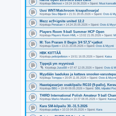
Kirjoittaja
Bilishost
»
19:24 16.06.2026
» Sijainti:
Muut kansallis
Uusi WNT/Matchroom kisapallosarja!
Kirjoittaja
Sisu Biljardi
»
21:31 28.05.2026
» Sijainti:
Osto & My
Mezz ec9+ignite united 12.2
Kirjoittaja
Penasan
»
14:24 25.05.2026
» Sijainti:
Osto & Myyn
Players Room 9-ball Summer HCP Open
Kirjoittaja
Players Room HML
»
13:02 21.05.2026
» Sijainti:
Mu
M: Ton Praram II Begin 3/4 57,5"+jatkot
Kirjoittaja
Epetti
»
13:21 20.05.2026
» Sijainti:
Osto & Myynti
HBK KIITTÄÄ
Kirjoittaja
peltsipelloton
»
19:51 16.05.2026
» Sijainti:
Kaisa
Tippejä ym myynissä
Kirjoittaja
Jussi58
»
07:47 12.05.2026
» Sijainti:
Osto & M
Myydään laadukas ja kattava snooker-varustepak
Kirjoittaja
Tomppa
»
20:04 11.05.2026
» Sijainti:
Osto & Myynt
Haastajasarjan osakilpailu RG10 (9-pallo), Kerav
Kirjoittaja
BBG
»
19:49 09.05.2026
» Sijainti:
SBIL kilpailut Poo
THIRD International Polish Amateur 9 ball Ch
Kirjoittaja
Marko Muukka
»
10:37 08.05.2026
» Sijainti:
Kansai
Kara SM-kilpailu 30.-31.5.2026
Kirjoittaja
pafipa
»
10:15 04.05.2026
» Sijainti:
Kara