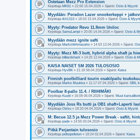
Ostetaan Mezz Pro Extension
Kirjoittaja
MK91
»
22:00 15.04.2026
» Sijainti:
Osto & Myynti
Myydään: Peradon Lazer snookerkeppi + jatkova
Kirjoittaja
tkh1310
»
18:03 15.04.2026
» Sijainti:
Osto & Myynt
Myyty: Predator Revo 11.8mm Uniloc
Kirjoittaja
SamuLampi
»
20:00 14.04.2026
» Sijainti:
Osto & My
Myydään mezz ignite safti
Kirjoittaja
MarkoVehmasaho
»
14:03 13.04.2026
» Sijainti:
Ost
Myyty: Mezz MI-3 butt, hybrid alpha shaft ja hi
Kirjoittaja
billiardshark
»
14:25 12.04.2026
» Sijainti:
Osto & M
KAISA NAISET SM 2026 TULOSOSIO
Kirjoittaja
HyvBK
»
21:18 08.04.2026
» Sijainti:
Kaisa
Finnish poolbilliard tourin osakilpailu toukoku
Kirjoittaja
Marko Muukka
»
11:17 07.04.2026
» Sijainti:
SBIL ki
Poolbar 8-pallo 11.4. / RIIHIMÄKI
Kirjoittaja
Kuutti
»
16:09 06.04.2026
» Sijainti:
Muut kansalliset 
Myydään Joss Rs butti ja OB1 shaft+Laperti la
Kirjoittaja
Olzku
»
18:33 04.04.2026
» Sijainti:
Osto & Myynti
M: Becue 12.5 ja Mezz Power Break - saftit, hint
Kirjoittaja
pade
»
14:55 03.04.2026
» Sijainti:
Osto & Myynti
Pitkä Perjantain tulososio
Kirjoittaja
peltsipelloton
»
18:24 02.04.2026
» Sijainti:
Kaisa