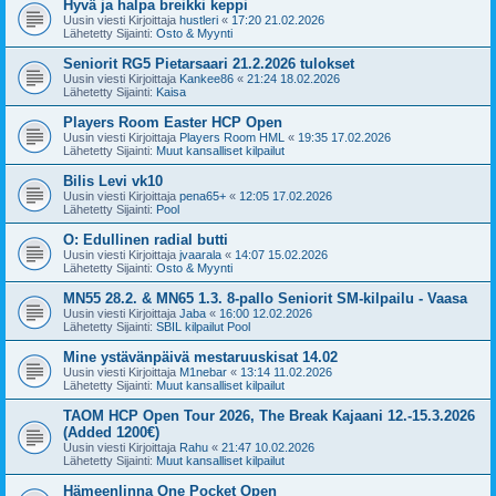
Hyvä ja halpa breikki keppi
Uusin viesti Kirjoittaja
hustleri
«
17:20 21.02.2026
Lähetetty Sijainti:
Osto & Myynti
Seniorit RG5 Pietarsaari 21.2.2026 tulokset
Uusin viesti Kirjoittaja
Kankee86
«
21:24 18.02.2026
Lähetetty Sijainti:
Kaisa
Players Room Easter HCP Open
Uusin viesti Kirjoittaja
Players Room HML
«
19:35 17.02.2026
Lähetetty Sijainti:
Muut kansalliset kilpailut
Bilis Levi vk10
Uusin viesti Kirjoittaja
pena65+
«
12:05 17.02.2026
Lähetetty Sijainti:
Pool
O: Edullinen radial butti
Uusin viesti Kirjoittaja
jvaarala
«
14:07 15.02.2026
Lähetetty Sijainti:
Osto & Myynti
MN55 28.2. & MN65 1.3. 8-pallo Seniorit SM-kilpailu - Vaasa
Uusin viesti Kirjoittaja
Jaba
«
16:00 12.02.2026
Lähetetty Sijainti:
SBIL kilpailut Pool
Mine ystävänpäivä mestaruuskisat 14.02
Uusin viesti Kirjoittaja
M1nebar
«
13:14 11.02.2026
Lähetetty Sijainti:
Muut kansalliset kilpailut
TAOM HCP Open Tour 2026, The Break Kajaani 12.-15.3.2026
(Added 1200€)
Uusin viesti Kirjoittaja
Rahu
«
21:47 10.02.2026
Lähetetty Sijainti:
Muut kansalliset kilpailut
Hämeenlinna One Pocket Open