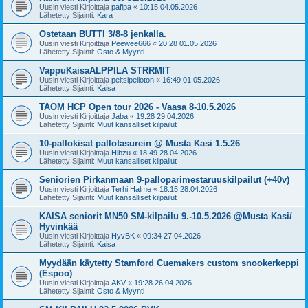
Uusin viesti Kirjoittaja
pafipa
«
10:15 04.05.2026
Lähetetty Sijainti:
Kara
Ostetaan BUTTI 3/8-8 jenkalla.
Uusin viesti Kirjoittaja
Peewee666
«
20:28 01.05.2026
Lähetetty Sijainti:
Osto & Myynti
VappuKaisaALPPILA STRRMIT
Uusin viesti Kirjoittaja
peltsipelloton
«
16:49 01.05.2026
Lähetetty Sijainti:
Kaisa
TAOM HCP Open tour 2026 - Vaasa 8-10.5.2026
Uusin viesti Kirjoittaja
Jaba
«
19:28 29.04.2026
Lähetetty Sijainti:
Muut kansalliset kilpailut
10-pallokisat pallotasurein @ Musta Kasi 1.5.26
Uusin viesti Kirjoittaja
Hibzu
«
18:49 28.04.2026
Lähetetty Sijainti:
Muut kansalliset kilpailut
Seniorien Pirkanmaan 9-palloparimestaruuskilpailut (+40v)
Uusin viesti Kirjoittaja
Terhi Halme
«
18:15 28.04.2026
Lähetetty Sijainti:
Muut kansalliset kilpailut
KAISA seniorit MN50 SM-kilpailu 9.-10.5.2026 @Musta Kasi/
Hyvinkää
Uusin viesti Kirjoittaja
HyvBK
«
09:34 27.04.2026
Lähetetty Sijainti:
Kaisa
Myydään käytetty Stamford Cuemakers custom snookerkeppi
(Espoo)
Uusin viesti Kirjoittaja
AKV
«
19:28 26.04.2026
Lähetetty Sijainti:
Osto & Myynti