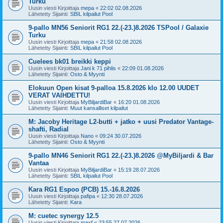
Turku
Uusin viesti Kirjoittaja
mepa
«
22:02 02.08.2026
Lähetetty Sijainti:
SBIL kilpailut Pool
9-pallo MN56 Seniorit RG1 22.(-23.)8.2026 TSPool / Galaxie
Turku
Uusin viesti Kirjoittaja
mepa
«
21:58 02.08.2026
Lähetetty Sijainti:
SBIL kilpailut Pool
Cuelees bk01 breikki keppi
Uusin viesti Kirjoittaja
Jani k 71 pihlis
«
22:09 01.08.2026
Lähetetty Sijainti:
Osto & Myynti
Elokuun Open kisat 9-palloa 15.8.2026 klo 12.00 UUDET
VERAT VAIHDETTU!
Uusin viesti Kirjoittaja
MyBiljardiBar
«
16:20 01.08.2026
Lähetetty Sijainti:
Muut kansalliset kilpailut
M: Jacoby Heritage L2-butti + jatko + uusi Predator Vantage-
shafti, Radial
Uusin viesti Kirjoittaja
Nano
«
09:24 30.07.2026
Lähetetty Sijainti:
Osto & Myynti
9-pallo MN46 Seniorit RG1 22.(-23.)8.2026 @MyBiljardi & Bar
Vantaa
Uusin viesti Kirjoittaja
MyBiljardiBar
«
15:19 28.07.2026
Lähetetty Sijainti:
SBIL kilpailut Pool
Kara RG1 Espoo (PCB) 15.-16.8.2026
Uusin viesti Kirjoittaja
pafipa
«
12:30 28.07.2026
Lähetetty Sijainti:
Kara
M: cuetec synergy 12.5
Uusin viesti Kirjoittaja
maxf
«
23:55 27.07.2026