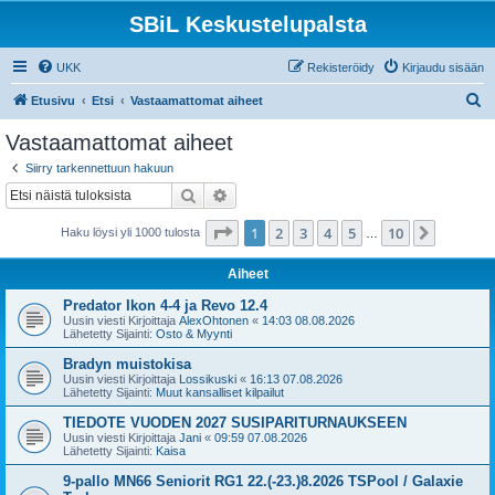
SBiL Keskustelupalsta
UKK
Rekisteröidy
Kirjaudu sisään
E
Etusivu
Etsi
Vastaamattomat aiheet
t
Vastaamattomat aiheet
s
Siirry tarkennettuun hakuun
i
Etsi
Tarkennettu haku
Sivu
1
/
10
1
2
3
4
5
10
Seuraa
Haku löysi yli 1000 tulosta
…
Aiheet
Predator Ikon 4-4 ja Revo 12.4
Uusin viesti Kirjoittaja
AlexOhtonen
«
14:03 08.08.2026
Lähetetty Sijainti:
Osto & Myynti
Bradyn muistokisa
Uusin viesti Kirjoittaja
Lossikuski
«
16:13 07.08.2026
Lähetetty Sijainti:
Muut kansalliset kilpailut
TIEDOTE VUODEN 2027 SUSIPARITURNAUKSEEN
Uusin viesti Kirjoittaja
Jani
«
09:59 07.08.2026
Lähetetty Sijainti:
Kaisa
9-pallo MN66 Seniorit RG1 22.(-23.)8.2026 TSPool / Galaxie