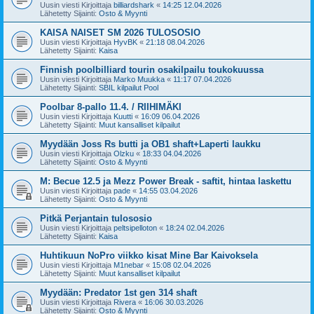
Uusin viesti Kirjoittaja
billiardshark
«
14:25 12.04.2026
Lähetetty Sijainti:
Osto & Myynti
KAISA NAISET SM 2026 TULOSOSIO
Uusin viesti Kirjoittaja
HyvBK
«
21:18 08.04.2026
Lähetetty Sijainti:
Kaisa
Finnish poolbilliard tourin osakilpailu toukokuussa
Uusin viesti Kirjoittaja
Marko Muukka
«
11:17 07.04.2026
Lähetetty Sijainti:
SBIL kilpailut Pool
Poolbar 8-pallo 11.4. / RIIHIMÄKI
Uusin viesti Kirjoittaja
Kuutti
«
16:09 06.04.2026
Lähetetty Sijainti:
Muut kansalliset kilpailut
Myydään Joss Rs butti ja OB1 shaft+Laperti laukku
Uusin viesti Kirjoittaja
Olzku
«
18:33 04.04.2026
Lähetetty Sijainti:
Osto & Myynti
M: Becue 12.5 ja Mezz Power Break - saftit, hintaa laskettu
Uusin viesti Kirjoittaja
pade
«
14:55 03.04.2026
Lähetetty Sijainti:
Osto & Myynti
Pitkä Perjantain tulososio
Uusin viesti Kirjoittaja
peltsipelloton
«
18:24 02.04.2026
Lähetetty Sijainti:
Kaisa
Huhtikuun NoPro viikko kisat Mine Bar Kaivoksela
Uusin viesti Kirjoittaja
M1nebar
«
15:08 02.04.2026
Lähetetty Sijainti:
Muut kansalliset kilpailut
Myydään: Predator 1st gen 314 shaft
Uusin viesti Kirjoittaja
Rivera
«
16:06 30.03.2026
Lähetetty Sijainti:
Osto & Myynti