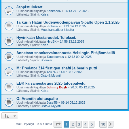
Jeppistulokset
Uusin viesti Kirjoittaja
Kankee86
«
14:13 27.12.2025
Lähetetty Sijainti:
Kaisa
Taikurin Hatun Uudenvuodenpäivän 9-pallo Open 1.1.2026
Uusin viesti Kirjoittaja
-Tobias-
«
01:21 14.12.2025
Lähetetty Sijainti:
Muut kansalliset kilpailut
Hyvinkään Mestaruudet. Tulokset.
Uusin viesti Kirjoittaja
HyvBK
«
14:58 13.12.2025
Lähetetty Sijainti:
Kaisa
Annetaan snookervalmennusta Helsingin Pitäjänmäellä
Uusin viesti Kirjoittaja
Tatudeemus
«
12:13 09.12.2025
Lähetetty Sijainti:
Snooker
M: Predator 314 first gen shafti ja bearin putti
Uusin viesti Kirjoittaja
Apk74
«
14:07 08.12.2025
Lähetetty Sijainti:
Osto & Myynti
EBK kaisamestaruus 2025 tulospalvelu
Uusin viesti Kirjoittaja
Johnny Boyh
«
20:38 05.12.2025
Lähetetty Sijainti:
Kaisa
O: Aramith aloituspallo
Uusin viesti Kirjoittaja
Jussi58
«
09:14 05.12.2025
Lähetetty Sijainti:
Osto & Myynti
Sivu
1
/
10
1
2
3
4
5
10
Seuraa
Haku löysi yli 1000 tulosta
…