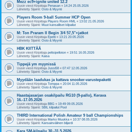
Mezz ec9+ignite united 12.2
Uusin viesti Kirjoittaja
Penasan
«
14:24 25.05.2026
Lähetetty Sijainti:
Osto & Myynti
Players Room 9-ball Summer HCP Open
Uusin viesti Kirjoittaja
Players Room HML
«
13:02 21.05.2026
Lähetetty Sijainti:
Muut kansalliset kilpailut
M: Ton Praram II Begin 3/4 57,5"+jatkot
Uusin viesti Kirjoittaja
Epetti
«
13:21 20.05.2026
Lähetetty Sijainti:
Osto & Myynti
HBK KIITTÄÄ
Uusin viesti Kirjoittaja
peltsipelloton
«
19:51 16.05.2026
Lähetetty Sijainti:
Kaisa
Tippejä ym myynissä
Uusin viesti Kirjoittaja
Jussi58
«
07:47 12.05.2026
Lähetetty Sijainti:
Osto & Myynti
Myydään laadukas ja kattava snooker-varustepaketti
Uusin viesti Kirjoittaja
Tomppa
«
20:04 11.05.2026
Lähetetty Sijainti:
Osto & Myynti
Haastajasarjan osakilpailu RG10 (9-pallo), Kerava
16.-17.05.2026
Uusin viesti Kirjoittaja
BBG
«
19:49 09.05.2026
Lähetetty Sijainti:
SBIL kilpailut Pool
THIRD International Polish Amateur 9 ball Championships
Uusin viesti Kirjoittaja
Marko Muukka
«
10:37 08.05.2026
Lähetetty Sijainti:
Kansainvälinen biljardi
Kara SM-kilpailu 30.-31.5.2026