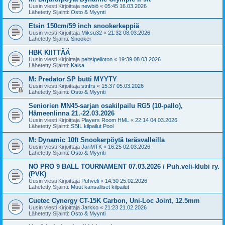
Uusin viesti Kirjoittaja
newbiö
«
05:45 16.03.2026
Lähetetty Sijainti:
Osto & Myynti
Etsin 150cm/59 inch snookerkeppiä
Uusin viesti Kirjoittaja
Miksu32
«
21:32 08.03.2026
Lähetetty Sijainti:
Snooker
HBK KIITTÄÄ
Uusin viesti Kirjoittaja
peltsipelloton
«
19:39 08.03.2026
Lähetetty Sijainti:
Kaisa
M: Predator SP butti MYYTY
Uusin viesti Kirjoittaja
stnfrs
«
15:37 05.03.2026
Lähetetty Sijainti:
Osto & Myynti
Seniorien MN45-sarjan osakilpailu RG5 (10-pallo),
Hämeenlinna 21.-22.03.2026
Uusin viesti Kirjoittaja
Players Room HML
«
22:14 04.03.2026
Lähetetty Sijainti:
SBIL kilpailut Pool
M: Dynamic 10ft Snookerpöytä teräsvalleilla
Uusin viesti Kirjoittaja
JariMTK
«
16:25 02.03.2026
Lähetetty Sijainti:
Osto & Myynti
NO PRO 9 BALL TOURNAMENT 07.03.2026 / Puh.veli-klubi ry.
(PVK)
Uusin viesti Kirjoittaja
Puhveli
«
14:30 25.02.2026
Lähetetty Sijainti:
Muut kansalliset kilpailut
Cuetec Cynergy CT-15K Carbon, Uni-Loc Joint, 12.5mm
Uusin viesti Kirjoittaja
Jarkko
«
21:23 21.02.2026
Lähetetty Sijainti:
Osto & Myynti