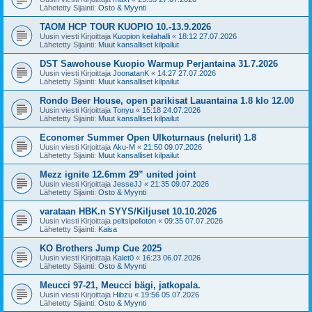
Lähetetty Sijainti:
Osto & Myynti
TAOM HCP TOUR KUOPIO 10.-13.9.2026
Uusin viesti Kirjoittaja
Kuopion keilahalli
«
18:12 27.07.2026
Lähetetty Sijainti:
Muut kansalliset kilpailut
DST Sawohouse Kuopio Warmup Perjantaina 31.7.2026
Uusin viesti Kirjoittaja
JoonatanK
«
14:27 27.07.2026
Lähetetty Sijainti:
Muut kansalliset kilpailut
Rondo Beer House, open parikisat Lauantaina 1.8 klo 12.00
Uusin viesti Kirjoittaja
Tonyu
«
15:18 24.07.2026
Lähetetty Sijainti:
Muut kansalliset kilpailut
Economer Summer Open Ulkoturnaus (nelurit) 1.8
Uusin viesti Kirjoittaja
Aku-M
«
21:50 09.07.2026
Lähetetty Sijainti:
Muut kansalliset kilpailut
Mezz ignite 12.6mm 29” united joint
Uusin viesti Kirjoittaja
JesseJJ
«
21:35 09.07.2026
Lähetetty Sijainti:
Osto & Myynti
varataan HBK.n SYYS/Kiljuset 10.10.2026
Uusin viesti Kirjoittaja
peltsipelloton
«
09:35 07.07.2026
Lähetetty Sijainti:
Kaisa
KO Brothers Jump Cue 2025
Uusin viesti Kirjoittaja
Kalet0
«
16:23 06.07.2026
Lähetetty Sijainti:
Osto & Myynti
Meucci 97-21, Meucci bägi, jatkopala.
Uusin viesti Kirjoittaja
Hibzu
«
19:56 05.07.2026
Lähetetty Sijainti:
Osto & Myynti