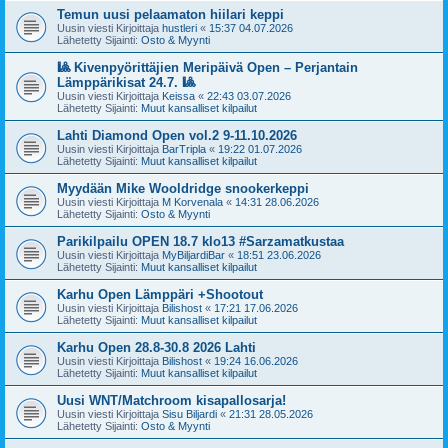
Temun uusi pelaamaton hiilari keppi
Uusin viesti Kirjoittaja
hustleri
«
15:37 04.07.2026
Lähetetty Sijainti:
Osto & Myynti
🎱 Kivenpyörittäjien Meripäivä Open – Perjantain
Lämppärikisat 24.7. 🎱
Uusin viesti Kirjoittaja
Keissa
«
22:43 03.07.2026
Lähetetty Sijainti:
Muut kansalliset kilpailut
Lahti Diamond Open vol.2 9-11.10.2026
Uusin viesti Kirjoittaja
BarTripla
«
19:22 01.07.2026
Lähetetty Sijainti:
Muut kansalliset kilpailut
Myydään Mike Wooldridge snookerkeppi
Uusin viesti Kirjoittaja
M Korvenala
«
14:31 28.06.2026
Lähetetty Sijainti:
Osto & Myynti
Parikilpailu OPEN 18.7 klo13 #Sarzamatkustaa
Uusin viesti Kirjoittaja
MyBiljardiBar
«
18:51 23.06.2026
Lähetetty Sijainti:
Muut kansalliset kilpailut
Karhu Open Lämppäri +Shootout
Uusin viesti Kirjoittaja
Bilishost
«
17:21 17.06.2026
Lähetetty Sijainti:
Muut kansalliset kilpailut
Karhu Open 28.8-30.8 2026 Lahti
Uusin viesti Kirjoittaja
Bilishost
«
19:24 16.06.2026
Lähetetty Sijainti:
Muut kansalliset kilpailut
Uusi WNT/Matchroom kisapallosarja!
Uusin viesti Kirjoittaja
Sisu Biljardi
«
21:31 28.05.2026
Lähetetty Sijainti:
Osto & Myynti