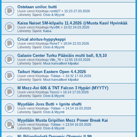
Ostetaan uniloc butti
Uusin viesti Kirjoittaja
rontti27
«
15:23 27.03.2026
Lähetetty Sijainti:
Osto & Myynti
Kaisa Naiset SM-kilpailu 11.4.2026 @Musta Kasi/ Hyvinkää
Uusin viesti Kirjoittaja
HyvBK
«
10:52 24.03.2026
Lähetetty Sijainti:
Kaisa
Crical aloitus-hyppykeppi
Uusin viesti Kirjoittaja
ReneT
«
18:04 22.03.2026
Lähetetty Sijainti:
Osto & Myynti
Galaxie Center Turku Pääsiäis multi ball, 8,9,10
Uusin viesti Kirjoittaja
Ville_78
«
12:55 19.03.2026
Lähetetty Sijainti:
Muut kansalliset kilpailut
Taikuri Hatun Eastern Open 4.4.2026
Uusin viesti Kirjoittaja
-Tobias-
«
16:32 17.03.2026
Lähetetty Sijainti:
Muut kansalliset kilpailut
M Mezz-Axi 606 & TNT Falcon 3 Hypäri (MYYTY)
Uusin viesti Kirjoittaja
TessU
«
16:14 17.03.2026
Lähetetty Sijainti:
Osto & Myynti
Myydään Joss Butti + Ignite shafti
Uusin viesti Kirjoittaja
-Tobias-
«
14:14 16.03.2026
Lähetetty Sijainti:
Osto & Myynti
Myydään Musta Gripillen Mezz Power Break Kai
Uusin viesti Kirjoittaja
-Tobias-
«
13:54 16.03.2026
Lähetetty Sijainti:
Osto & Myynti
M: Biljardipöytä Dynamic Olympic II 9ft