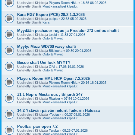
Uusin viesti Kirjoittaja
Players Room HML
«
18:35 06.02.2026
Lähetetty Sijainti:
Muut kansalliset kilpailut
Kara RG7 Espoo (PCB) 28.2-1.3.2026
Uusin viesti Kirjoittaja
pafipa
«
22:33 05.02.2026
Lähetetty Sijainti:
Kara
Myydään pechauer rogue ja Predator Z*3 uniloc shaftit
Uusin viesti Kirjoittaja
jarski
«
11:33 27.01.2026
Lähetetty Sijainti:
Osto & Myynti
Myyty: Mezz WD700 wavy shafti
Uusin viesti Kirjoittaja
Bilisleuka
«
09:30 20.01.2026
Lähetetty Sijainti:
Osto & Myynti
Becue shaft Uni-lock MYYTY
Uusin viesti Kirjoittaja
OlVi
«
17:06 19.01.2026
Lähetetty Sijainti:
Osto & Myynti
Players Room HML HCP Open 7.2.2026
Uusin viesti Kirjoittaja
Players Room HML
«
20:16 18.01.2026
Lähetetty Sijainti:
Muut kansalliset kilpailut
31.1 Nopro Mestaruus , Biljardi 247
Uusin viesti Kirjoittaja
Rkaiser
«
07:54 10.01.2026
Lähetetty Sijainti:
Muut kansalliset kilpailut
14.2 Ystävän päivän nelurit Taikurin Hatussa
Uusin viesti Kirjoittaja
-Tobias-
«
00:37 08.01.2026
Lähetetty Sijainti:
Muut kansalliset kilpailut
Poolbar pari open 7.2
Uusin viesti Kirjoittaja
Tuisku
«
08:26 07.01.2026
Lähetetty Sijainti:
Muut kansalliset kilpailut