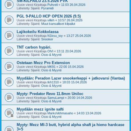
SM-KILPAILU 23.5.2026 PVK
Uusin viesti Kirjoittaja
Puhveli
«
11:03 26.04.2026
Lähetetty Sijainti:
Pyramidi
PGL 9-PALLO HCP OPEN 2026 (9.5)
Uusin viesti Kirjoittaja
villeh
«
10:57 26.04.2026
Lähetetty Sijainti:
Muut kansalliset kilpailut
Lajikokeilu Kokkolassa
Uusin viesti Kirjoittaja
N1ksu_toy
«
13:27 25.04.2026
Lähetetty Sijainti:
Snooker
TNT carbon hypäri.
Uusin viesti Kirjoittaja
OlVi
«
13:11 20.04.2026
Lähetetty Sijainti:
Osto & Myynti
Ostetaan Mezz Pro Extension
Uusin viesti Kirjoittaja
MK91
«
22:00 15.04.2026
Lähetetty Sijainti:
Osto & Myynti
Myydään: Peradon Lazer snookerkeppi + jatkovarsi (Vantaa)
Uusin viesti Kirjoittaja
tkh1310
«
18:03 15.04.2026
Lähetetty Sijainti:
Osto & Myynti
Myyty: Predator Revo 11.8mm Uniloc
Uusin viesti Kirjoittaja
SamuLampi
«
20:00 14.04.2026
Lähetetty Sijainti:
Osto & Myynti
Myydään mezz ignite safti
Uusin viesti Kirjoittaja
MarkoVehmasaho
«
14:03 13.04.2026
Lähetetty Sijainti:
Osto & Myynti
Myyty: Mezz MI-3 butt, hybrid alpha shaft ja hieno hardcase
3+5