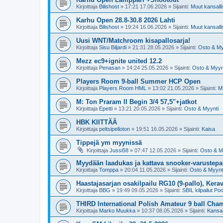
Kirjoittaja
Bilishost
»
17:21 17.06.2026
» Sijainti:
Muut kansallis
Karhu Open 28.8-30.8 2026 Lahti
Kirjoittaja
Bilishost
»
19:24 16.06.2026
» Sijainti:
Muut kansallis
Uusi WNT/Matchroom kisapallosarja!
Kirjoittaja
Sisu Biljardi
»
21:31 28.05.2026
» Sijainti:
Osto & My
Mezz ec9+ignite united 12.2
Kirjoittaja
Penasan
»
14:24 25.05.2026
» Sijainti:
Osto & Myyn
Players Room 9-ball Summer HCP Open
Kirjoittaja
Players Room HML
»
13:02 21.05.2026
» Sijainti:
Mu
M: Ton Praram II Begin 3/4 57,5"+jatkot
Kirjoittaja
Epetti
»
13:21 20.05.2026
» Sijainti:
Osto & Myynti
HBK KIITTÄÄ
Kirjoittaja
peltsipelloton
»
19:51 16.05.2026
» Sijainti:
Kaisa
Tippejä ym myynissä
Kirjoittaja
Jussi58
»
07:47 12.05.2026
» Sijainti:
Osto & M
Myydään laadukas ja kattava snooker-varustepak
Kirjoittaja
Tomppa
»
20:04 11.05.2026
» Sijainti:
Osto & Myynt
Haastajasarjan osakilpailu RG10 (9-pallo), Kerav
Kirjoittaja
BBG
»
19:49 09.05.2026
» Sijainti:
SBIL kilpailut Poo
THIRD International Polish Amateur 9 ball Ch
Kirjoittaja
Marko Muukka
»
10:37 08.05.2026
» Sijainti:
Kansai