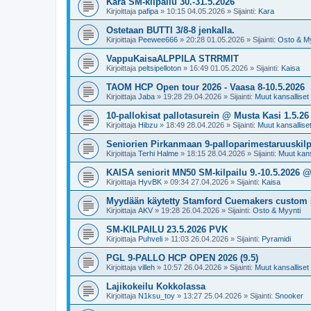
Kara SM-kilpailu 30.-31.5.2026
Kirjoittaja
pafipa
»
10:15 04.05.2026
» Sijainti:
Kara
Ostetaan BUTTI 3/8-8 jenkalla.
Kirjoittaja
Peewee666
»
20:28 01.05.2026
» Sijainti:
Osto & My
VappuKaisaALPPILA STRRMIT
Kirjoittaja
peltsipelloton
»
16:49 01.05.2026
» Sijainti:
Kaisa
TAOM HCP Open tour 2026 - Vaasa 8-10.5.2026
Kirjoittaja
Jaba
»
19:28 29.04.2026
» Sijainti:
Muut kansalliset k
10-pallokisat pallotasurein @ Musta Kasi 1.5.26
Kirjoittaja
Hibzu
»
18:49 28.04.2026
» Sijainti:
Muut kansalliset 
Seniorien Pirkanmaan 9-palloparimestaruuskilpa
Kirjoittaja
Terhi Halme
»
18:15 28.04.2026
» Sijainti:
Muut kansa
KAISA seniorit MN50 SM-kilpailu 9.-10.5.2026 
Kirjoittaja
HyvBK
»
09:34 27.04.2026
» Sijainti:
Kaisa
Myydään käytetty Stamford Cuemakers custom 
Kirjoittaja
AKV
»
19:28 26.04.2026
» Sijainti:
Osto & Myynti
SM-KILPAILU 23.5.2026 PVK
Kirjoittaja
Puhveli
»
11:03 26.04.2026
» Sijainti:
Pyramidi
PGL 9-PALLO HCP OPEN 2026 (9.5)
Kirjoittaja
villeh
»
10:57 26.04.2026
» Sijainti:
Muut kansalliset k
Lajikokeilu Kokkolassa
Kirjoittaja
N1ksu_toy
»
13:27 25.04.2026
» Sijainti:
Snooker