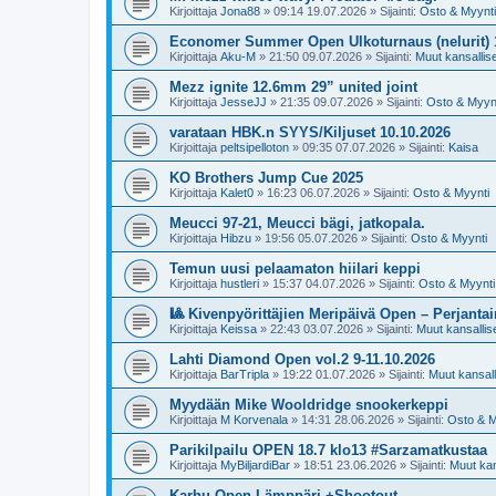
Kirjoittaja
Jona88
»
09:14 19.07.2026
» Sijainti:
Osto & Myynti
Economer Summer Open Ulkoturnaus (nelurit) 
Kirjoittaja
Aku-M
»
21:50 09.07.2026
» Sijainti:
Muut kansalliset
Mezz ignite 12.6mm 29” united joint
Kirjoittaja
JesseJJ
»
21:35 09.07.2026
» Sijainti:
Osto & Myyn
varataan HBK.n SYYS/Kiljuset 10.10.2026
Kirjoittaja
peltsipelloton
»
09:35 07.07.2026
» Sijainti:
Kaisa
KO Brothers Jump Cue 2025
Kirjoittaja
Kalet0
»
16:23 06.07.2026
» Sijainti:
Osto & Myynti
Meucci 97-21, Meucci bägi, jatkopala.
Kirjoittaja
Hibzu
»
19:56 05.07.2026
» Sijainti:
Osto & Myynti
Temun uusi pelaamaton hiilari keppi
Kirjoittaja
hustleri
»
15:37 04.07.2026
» Sijainti:
Osto & Myynti
🎱 Kivenpyörittäjien Meripäivä Open – Perjantai
Kirjoittaja
Keissa
»
22:43 03.07.2026
» Sijainti:
Muut kansalliset
Lahti Diamond Open vol.2 9-11.10.2026
Kirjoittaja
BarTripla
»
19:22 01.07.2026
» Sijainti:
Muut kansalli
Myydään Mike Wooldridge snookerkeppi
Kirjoittaja
M Korvenala
»
14:31 28.06.2026
» Sijainti:
Osto & M
Parikilpailu OPEN 18.7 klo13 #Sarzamatkustaa
Kirjoittaja
MyBiljardiBar
»
18:51 23.06.2026
» Sijainti:
Muut kans
Karhu Open Lämppäri +Shootout