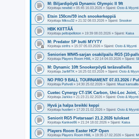
M: Biljardipöytä Dynamic Olympic II 9ft
Kirjoittaja
newbiö
»
05:45 16.03.2026
» Sijainti:
Osto & Myynti
Etsin 150cm/59 inch snookerkeppiä
Kirjoittaja
Miksu32
»
21:32 08.03.2026
» Sijainti:
Snooker
HBK KIITTÄÄ
Kirjoittaja
peltsipelloton
»
19:39 08.03.2026
» Sijainti:
Kaisa
M: Predator SP butti MYYTY
Kirjoittaja
stnfrs
»
15:37 05.03.2026
» Sijainti:
Osto & Myynti
Seniorien MN45-sarjan osakilpailu RG5 (10-pall
Kirjoittaja
Players Room HML
»
22:14 04.03.2026
» Sijainti:
SB
M: Dynamic 10ft Snookerpöytä teräsvalleilla
Kirjoittaja
JariMTK
»
16:25 02.03.2026
» Sijainti:
Osto & Myynt
NO PRO 9 BALL TOURNAMENT 07.03.2026 / Puh.v
Kirjoittaja
Puhveli
»
14:30 25.02.2026
» Sijainti:
Muut kansallise
Cuetec Cynergy CT-15K Carbon, Uni-Loc Joint,
Kirjoittaja
Jarkko
»
21:23 21.02.2026
» Sijainti:
Osto & Myynti
Hyvä ja halpa breikki keppi
Kirjoittaja
hustleri
»
17:20 21.02.2026
» Sijainti:
Osto & Myynti
Seniorit RG5 Pietarsaari 21.2.2026 tulokset
Kirjoittaja
Kankee86
»
21:24 18.02.2026
» Sijainti:
Kaisa
Players Room Easter HCP Open
Kirjoittaja
Players Room HML
»
19:35 17.02.2026
» Sijainti:
Mu