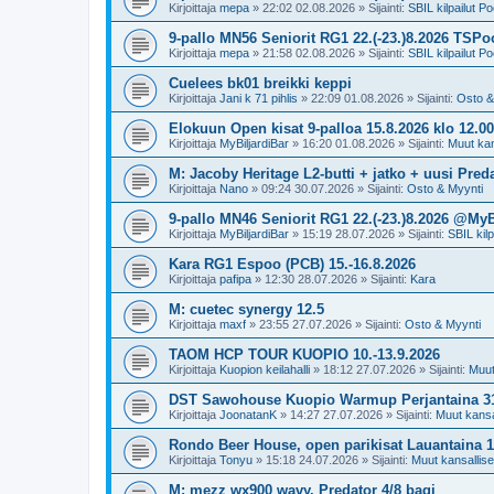
Kirjoittaja
mepa
»
22:02 02.08.2026
» Sijainti:
SBIL kilpailut Po
9-pallo MN56 Seniorit RG1 22.(-23.)8.2026 TSPoo
Kirjoittaja
mepa
»
21:58 02.08.2026
» Sijainti:
SBIL kilpailut Po
Cuelees bk01 breikki keppi
Kirjoittaja
Jani k 71 pihlis
»
22:09 01.08.2026
» Sijainti:
Osto &
Elokuun Open kisat 9-palloa 15.8.2026 klo 1
Kirjoittaja
MyBiljardiBar
»
16:20 01.08.2026
» Sijainti:
Muut kans
M: Jacoby Heritage L2-butti + jatko + uusi Preda
Kirjoittaja
Nano
»
09:24 30.07.2026
» Sijainti:
Osto & Myynti
9-pallo MN46 Seniorit RG1 22.(-23.)8.2026 @MyB
Kirjoittaja
MyBiljardiBar
»
15:19 28.07.2026
» Sijainti:
SBIL kilp
Kara RG1 Espoo (PCB) 15.-16.8.2026
Kirjoittaja
pafipa
»
12:30 28.07.2026
» Sijainti:
Kara
M: cuetec synergy 12.5
Kirjoittaja
maxf
»
23:55 27.07.2026
» Sijainti:
Osto & Myynti
TAOM HCP TOUR KUOPIO 10.-13.9.2026
Kirjoittaja
Kuopion keilahalli
»
18:12 27.07.2026
» Sijainti:
Muut 
DST Sawohouse Kuopio Warmup Perjantaina 31
Kirjoittaja
JoonatanK
»
14:27 27.07.2026
» Sijainti:
Muut kansal
Rondo Beer House, open parikisat Lauantaina 1.
Kirjoittaja
Tonyu
»
15:18 24.07.2026
» Sijainti:
Muut kansalliset
M: mezz wx900 wavy. Predator 4/8 bagi