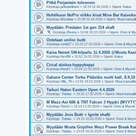
Pitkä Perjantain tulososio
Kirjoittaja
peltsipelloton
»
18:24 02.04.2026
» Sijainti:
Kaisa
Huhtikuun NoPro viikko kisat Mine Bar Kaivoks
Kirjoittaja
M1nebar
»
15:08 02.04.2026
» Sijainti:
Muut kansalli
Myydään: Predator 1st gen 314 shaft
Kirjoittaja
Rivera
»
16:06 30.03.2026
» Sijainti:
Osto & My
Ostetaan uniloc butti
Kirjoittaja
rontti27
»
15:23 27.03.2026
» Sijainti:
Osto & Myynti
Kaisa Naiset SM-kilpailu 11.4.2026 @Musta Kasi
Kirjoittaja
HyvBK
»
10:52 24.03.2026
» Sijainti:
Kaisa
Crical aloitus-hyppykeppi
Kirjoittaja
ReneT
»
18:04 22.03.2026
» Sijainti:
Osto & Myynti
Galaxie Center Turku Pääsiäis multi ball, 8,9,10
Kirjoittaja
Ville_78
»
12:55 19.03.2026
» Sijainti:
Muut kansallise
Taikuri Hatun Eastern Open 4.4.2026
Kirjoittaja
-Tobias-
»
16:32 17.03.2026
» Sijainti:
Muut kansallis
M Mezz-Axi 606 & TNT Falcon 3 Hypäri (MYYTY
Kirjoittaja
TessU
»
16:14 17.03.2026
» Sijainti:
Osto & Myynti
Myydään Joss Butti + Ignite shafti
Kirjoittaja
-Tobias-
»
14:14 16.03.2026
» Sijainti:
Osto & Myynt
Myydään Musta Gripillen Mezz Power Break Ka
Kirjoittaja
-Tobias-
»
13:54 16.03.2026
» Sijainti:
Osto & Myynt