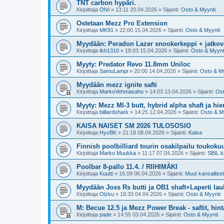
TNT carbon hypäri.
Kirjoittaja
OlVi
»
13:11 20.04.2026
» Sijainti:
Osto & Myynti
Ostetaan Mezz Pro Extension
Kirjoittaja
MK91
»
22:00 15.04.2026
» Sijainti:
Osto & Myynti
Myydään: Peradon Lazer snookerkeppi + jatkova
Kirjoittaja
tkh1310
»
18:03 15.04.2026
» Sijainti:
Osto & Myynt
Myyty: Predator Revo 11.8mm Uniloc
Kirjoittaja
SamuLampi
»
20:00 14.04.2026
» Sijainti:
Osto & My
Myydään mezz ignite safti
Kirjoittaja
MarkoVehmasaho
»
14:03 13.04.2026
» Sijainti:
Ost
Myyty: Mezz MI-3 butt, hybrid alpha shaft ja hi
Kirjoittaja
billiardshark
»
14:25 12.04.2026
» Sijainti:
Osto & M
KAISA NAISET SM 2026 TULOSOSIO
Kirjoittaja
HyvBK
»
21:18 08.04.2026
» Sijainti:
Kaisa
Finnish poolbilliard tourin osakilpailu toukoku
Kirjoittaja
Marko Muukka
»
11:17 07.04.2026
» Sijainti:
SBIL ki
Poolbar 8-pallo 11.4. / RIIHIMÄKI
Kirjoittaja
Kuutti
»
16:09 06.04.2026
» Sijainti:
Muut kansalliset 
Myydään Joss Rs butti ja OB1 shaft+Laperti la
Kirjoittaja
Olzku
»
18:33 04.04.2026
» Sijainti:
Osto & Myynti
M: Becue 12.5 ja Mezz Power Break - saftit, hint
Kirjoittaja
pade
»
14:55 03.04.2026
» Sijainti:
Osto & Myynti