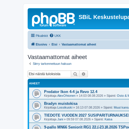
SBiL Keskustelupa
Pikalinkit
UKK
Etusivu
Etsi
Vastaamattomat aiheet
Vastaamattomat aiheet
Siirry tarkennettuun hakuun
Etsi
Tarkennettu haku
AIHEET
Predator Ikon 4-4 ja Revo 12.4
Kirjoittaja
AlexOhtonen
»
14:03 08.08.2026
» Sijainti:
Osto & 
Bradyn muistokisa
Kirjoittaja
Lossikuski
»
16:13 07.08.2026
» Sijainti:
Muut kansal
TIEDOTE VUODEN 2027 SUSIPARITURNAUKS
Kirjoittaja
Jani
»
09:59 07.08.2026
» Sijainti:
Kaisa
9-pallo MN66 Seniorit RG1 22.(-23.)8.2026 TSPoo