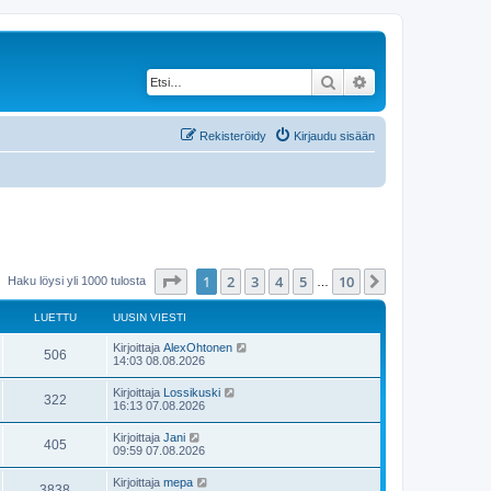
Etsi
Tarkennettu haku
Rekisteröidy
Kirjaudu sisään
Sivu
1
/
10
1
2
3
4
5
10
Seuraava
Haku löysi yli 1000 tulosta
…
LUETTU
UUSIN VIESTI
U
Kirjoittaja
AlexOhtonen
L
506
u
14:03 08.08.2026
s
u
i
U
Kirjoittaja
Lossikuski
L
322
n
u
16:13 07.08.2026
e
v
s
i
u
i
U
Kirjoittaja
Jani
t
e
L
405
n
u
09:59 07.08.2026
s
e
v
s
t
t
i
u
i
i
U
Kirjoittaja
mepa
t
e
L
3838
n