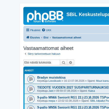
SBiL Keskustelupa
Pikalinkit
UKK
Etusivu
Etsi
Vastaamattomat aiheet
Vastaamattomat aiheet
Siirry tarkennettuun hakuun
Etsi
Tarkennettu haku
AIHEET
Bradyn muistokisa
Kirjoittaja
Lossikuski
»
16:13 07.08.2026
» Sijainti:
Muut kansal
TIEDOTE VUODEN 2027 SUSIPARITURNAUKS
Kirjoittaja
Jani
»
09:59 07.08.2026
» Sijainti:
Kaisa
9-pallo MN66 Seniorit RG1 22.(-23.)8.2026 TSPoo
Kirjoittaja
mepa
»
22:02 02.08.2026
» Sijainti:
SBIL kilpailut Po
9-pallo MN56 Seniorit RG1 22.(-23.)8.2026 TSPoo