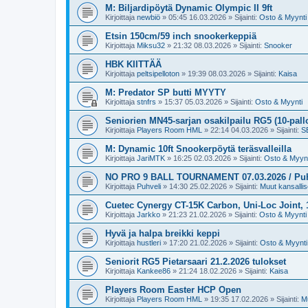
M: Biljardipöytä Dynamic Olympic II 9ft
Kirjoittaja
newbiö
»
05:45 16.03.2026
» Sijainti:
Osto & Myynti
Etsin 150cm/59 inch snookerkeppiä
Kirjoittaja
Miksu32
»
21:32 08.03.2026
» Sijainti:
Snooker
HBK KIITTÄÄ
Kirjoittaja
peltsipelloton
»
19:39 08.03.2026
» Sijainti:
Kaisa
M: Predator SP butti MYYTY
Kirjoittaja
stnfrs
»
15:37 05.03.2026
» Sijainti:
Osto & Myynti
Seniorien MN45-sarjan osakilpailu RG5 (10-pall
Kirjoittaja
Players Room HML
»
22:14 04.03.2026
» Sijainti:
SB
M: Dynamic 10ft Snookerpöytä teräsvalleilla
Kirjoittaja
JariMTK
»
16:25 02.03.2026
» Sijainti:
Osto & Myynt
NO PRO 9 BALL TOURNAMENT 07.03.2026 / Puh.v
Kirjoittaja
Puhveli
»
14:30 25.02.2026
» Sijainti:
Muut kansallise
Cuetec Cynergy CT-15K Carbon, Uni-Loc Joint,
Kirjoittaja
Jarkko
»
21:23 21.02.2026
» Sijainti:
Osto & Myynti
Hyvä ja halpa breikki keppi
Kirjoittaja
hustleri
»
17:20 21.02.2026
» Sijainti:
Osto & Myynti
Seniorit RG5 Pietarsaari 21.2.2026 tulokset
Kirjoittaja
Kankee86
»
21:24 18.02.2026
» Sijainti:
Kaisa
Players Room Easter HCP Open
Kirjoittaja
Players Room HML
»
19:35 17.02.2026
» Sijainti:
Mu