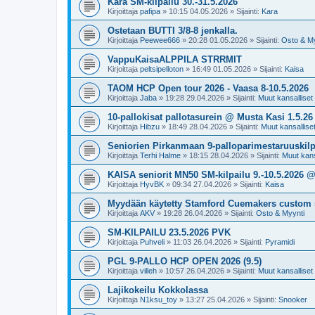
Kara SM-kilpailu 30.-31.5.2026
Kirjoittaja
pafipa
»
10:15 04.05.2026
» Sijainti:
Kara
Ostetaan BUTTI 3/8-8 jenkalla.
Kirjoittaja
Peewee666
»
20:28 01.05.2026
» Sijainti:
Osto & My
VappuKaisaALPPILA STRRMIT
Kirjoittaja
peltsipelloton
»
16:49 01.05.2026
» Sijainti:
Kaisa
TAOM HCP Open tour 2026 - Vaasa 8-10.5.2026
Kirjoittaja
Jaba
»
19:28 29.04.2026
» Sijainti:
Muut kansalliset k
10-pallokisat pallotasurein @ Musta Kasi 1.5.26
Kirjoittaja
Hibzu
»
18:49 28.04.2026
» Sijainti:
Muut kansalliset 
Seniorien Pirkanmaan 9-palloparimestaruuskilpa
Kirjoittaja
Terhi Halme
»
18:15 28.04.2026
» Sijainti:
Muut kansa
KAISA seniorit MN50 SM-kilpailu 9.-10.5.2026 
Kirjoittaja
HyvBK
»
09:34 27.04.2026
» Sijainti:
Kaisa
Myydään käytetty Stamford Cuemakers custom 
Kirjoittaja
AKV
»
19:28 26.04.2026
» Sijainti:
Osto & Myynti
SM-KILPAILU 23.5.2026 PVK
Kirjoittaja
Puhveli
»
11:03 26.04.2026
» Sijainti:
Pyramidi
PGL 9-PALLO HCP OPEN 2026 (9.5)
Kirjoittaja
villeh
»
10:57 26.04.2026
» Sijainti:
Muut kansalliset k
Lajikokeilu Kokkolassa
Kirjoittaja
N1ksu_toy
»
13:27 25.04.2026
» Sijainti:
Snooker