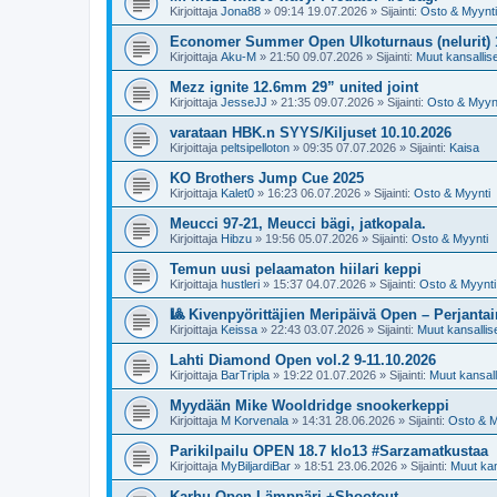
Kirjoittaja
Jona88
»
09:14 19.07.2026
» Sijainti:
Osto & Myynti
Economer Summer Open Ulkoturnaus (nelurit) 
Kirjoittaja
Aku-M
»
21:50 09.07.2026
» Sijainti:
Muut kansalliset
Mezz ignite 12.6mm 29” united joint
Kirjoittaja
JesseJJ
»
21:35 09.07.2026
» Sijainti:
Osto & Myyn
varataan HBK.n SYYS/Kiljuset 10.10.2026
Kirjoittaja
peltsipelloton
»
09:35 07.07.2026
» Sijainti:
Kaisa
KO Brothers Jump Cue 2025
Kirjoittaja
Kalet0
»
16:23 06.07.2026
» Sijainti:
Osto & Myynti
Meucci 97-21, Meucci bägi, jatkopala.
Kirjoittaja
Hibzu
»
19:56 05.07.2026
» Sijainti:
Osto & Myynti
Temun uusi pelaamaton hiilari keppi
Kirjoittaja
hustleri
»
15:37 04.07.2026
» Sijainti:
Osto & Myynti
🎱 Kivenpyörittäjien Meripäivä Open – Perjantai
Kirjoittaja
Keissa
»
22:43 03.07.2026
» Sijainti:
Muut kansalliset
Lahti Diamond Open vol.2 9-11.10.2026
Kirjoittaja
BarTripla
»
19:22 01.07.2026
» Sijainti:
Muut kansalli
Myydään Mike Wooldridge snookerkeppi
Kirjoittaja
M Korvenala
»
14:31 28.06.2026
» Sijainti:
Osto & M
Parikilpailu OPEN 18.7 klo13 #Sarzamatkustaa
Kirjoittaja
MyBiljardiBar
»
18:51 23.06.2026
» Sijainti:
Muut kans
Karhu Open Lämppäri +Shootout