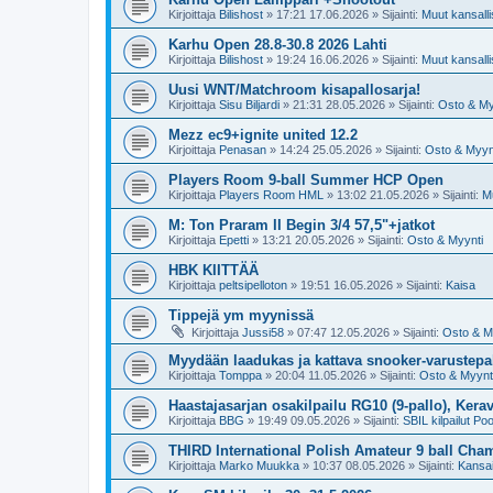
Kirjoittaja
Bilishost
»
17:21 17.06.2026
» Sijainti:
Muut kansallis
Karhu Open 28.8-30.8 2026 Lahti
Kirjoittaja
Bilishost
»
19:24 16.06.2026
» Sijainti:
Muut kansallis
Uusi WNT/Matchroom kisapallosarja!
Kirjoittaja
Sisu Biljardi
»
21:31 28.05.2026
» Sijainti:
Osto & My
Mezz ec9+ignite united 12.2
Kirjoittaja
Penasan
»
14:24 25.05.2026
» Sijainti:
Osto & Myyn
Players Room 9-ball Summer HCP Open
Kirjoittaja
Players Room HML
»
13:02 21.05.2026
» Sijainti:
Mu
M: Ton Praram II Begin 3/4 57,5"+jatkot
Kirjoittaja
Epetti
»
13:21 20.05.2026
» Sijainti:
Osto & Myynti
HBK KIITTÄÄ
Kirjoittaja
peltsipelloton
»
19:51 16.05.2026
» Sijainti:
Kaisa
Tippejä ym myynissä
Kirjoittaja
Jussi58
»
07:47 12.05.2026
» Sijainti:
Osto & M
Myydään laadukas ja kattava snooker-varustepak
Kirjoittaja
Tomppa
»
20:04 11.05.2026
» Sijainti:
Osto & Myynt
Haastajasarjan osakilpailu RG10 (9-pallo), Kerav
Kirjoittaja
BBG
»
19:49 09.05.2026
» Sijainti:
SBIL kilpailut Poo
THIRD International Polish Amateur 9 ball Ch
Kirjoittaja
Marko Muukka
»
10:37 08.05.2026
» Sijainti:
Kansai