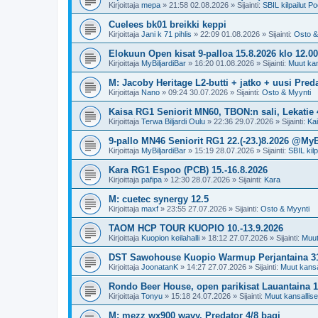
Kirjoittaja
mepa
»
21:58 02.08.2026
» Sijainti:
SBIL kilpailut Po
Cuelees bk01 breikki keppi
Kirjoittaja
Jani k 71 pihlis
»
22:09 01.08.2026
» Sijainti:
Osto &
Elokuun Open kisat 9-palloa 15.8.2026 klo 1
Kirjoittaja
MyBiljardiBar
»
16:20 01.08.2026
» Sijainti:
Muut kans
M: Jacoby Heritage L2-butti + jatko + uusi Preda
Kirjoittaja
Nano
»
09:24 30.07.2026
» Sijainti:
Osto & Myynti
Kaisa RG1 Seniorit MN60, TBON:n sali, Lekatie 4
Kirjoittaja
Terwa Biljardi Oulu
»
22:36 29.07.2026
» Sijainti:
Ka
9-pallo MN46 Seniorit RG1 22.(-23.)8.2026 @MyB
Kirjoittaja
MyBiljardiBar
»
15:19 28.07.2026
» Sijainti:
SBIL kilp
Kara RG1 Espoo (PCB) 15.-16.8.2026
Kirjoittaja
pafipa
»
12:30 28.07.2026
» Sijainti:
Kara
M: cuetec synergy 12.5
Kirjoittaja
maxf
»
23:55 27.07.2026
» Sijainti:
Osto & Myynti
TAOM HCP TOUR KUOPIO 10.-13.9.2026
Kirjoittaja
Kuopion keilahalli
»
18:12 27.07.2026
» Sijainti:
Muut 
DST Sawohouse Kuopio Warmup Perjantaina 31
Kirjoittaja
JoonatanK
»
14:27 27.07.2026
» Sijainti:
Muut kansal
Rondo Beer House, open parikisat Lauantaina 1.
Kirjoittaja
Tonyu
»
15:18 24.07.2026
» Sijainti:
Muut kansalliset
M: mezz wx900 wavy. Predator 4/8 bagi