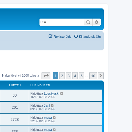
Etsi
Tarkennettu haku
Rekisteröidy
Kirjaudu sisään
Sivu
1
/
10
1
2
3
4
5
10
Seuraava
Haku löysi yli 1000 tulosta
…
LUETTU
UUSIN VIESTI
U
Kirjoittaja
Lossikuski
L
60
u
16:13 07.08.2026
s
u
i
U
Kirjoittaja
Jani
L
201
n
u
09:59 07.08.2026
e
v
s
i
u
i
U
Kirjoittaja
mepa
t
e
L
2728
n
u
22:02 02.08.2026
s
e
v
s
t
t
i
u
i
i
U
Kirjoittaja
mepa
t
e
L
338
n