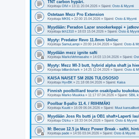
TNT carbon hypäri.
Kirjoittaja
OlVi
»
13:11 20.04.2026
» Sijainti:
Osto & Myynti
Ostetaan Mezz Pro Extension
Kirjoittaja
MK91
»
22:00 15.04.2026
» Sijainti:
Osto & Myynti
Myydään: Peradon Lazer snookerkeppi + jatkova
Kirjoittaja
tkh1310
»
18:03 15.04.2026
» Sijainti:
Osto & Myynt
Myyty: Predator Revo 11.8mm Uniloc
Kirjoittaja
SamuLampi
»
20:00 14.04.2026
» Sijainti:
Osto & My
Myydään mezz ignite safti
Kirjoittaja
MarkoVehmasaho
»
14:03 13.04.2026
» Sijainti:
Ost
Myyty: Mezz MI-3 butt, hybrid alpha shaft ja hi
Kirjoittaja
billiardshark
»
14:25 12.04.2026
» Sijainti:
Osto & M
KAISA NAISET SM 2026 TULOSOSIO
Kirjoittaja
HyvBK
»
21:18 08.04.2026
» Sijainti:
Kaisa
Finnish poolbilliard tourin osakilpailu toukoku
Kirjoittaja
Marko Muukka
»
11:17 07.04.2026
» Sijainti:
SBIL ki
Poolbar 8-pallo 11.4. / RIIHIMÄKI
Kirjoittaja
Kuutti
»
16:09 06.04.2026
» Sijainti:
Muut kansalliset 
Myydään Joss Rs butti ja OB1 shaft+Laperti la
Kirjoittaja
Olzku
»
18:33 04.04.2026
» Sijainti:
Osto & Myynti
M: Becue 12.5 ja Mezz Power Break - saftit, hint
Kirjoittaja
pade
»
14:55 03.04.2026
» Sijainti:
Osto & Myynti