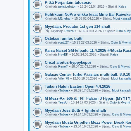
Pitkä Perjantain tulososio
Kirjoittaja
peltsipelloton
»
18:24 02.04.2026
» Sijainti:
Kaisa
Huhtikuun NoPro viikko kisat Mine Bar Kaivoks
Kirjoittaja
M1nebar
»
15:08 02.04.2026
» Sijainti:
Muut kansalli
Myydään: Predator 1st gen 314 shaft
Kirjoittaja
Rivera
»
16:06 30.03.2026
» Sijainti:
Osto & My
Ostetaan uniloc butti
Kirjoittaja
rontti27
»
15:23 27.03.2026
» Sijainti:
Osto & Myynti
Kaisa Naiset SM-kilpailu 11.4.2026 @Musta Kasi
Kirjoittaja
HyvBK
»
10:52 24.03.2026
» Sijainti:
Kaisa
Crical aloitus-hyppykeppi
Kirjoittaja
ReneT
»
18:04 22.03.2026
» Sijainti:
Osto & Myynti
Galaxie Center Turku Pääsiäis multi ball, 8,9,10
Kirjoittaja
Ville_78
»
12:55 19.03.2026
» Sijainti:
Muut kansallise
Taikuri Hatun Eastern Open 4.4.2026
Kirjoittaja
-Tobias-
»
16:32 17.03.2026
» Sijainti:
Muut kansallis
M Mezz-Axi 606 & TNT Falcon 3 Hypäri (MYYTY
Kirjoittaja
TessU
»
16:14 17.03.2026
» Sijainti:
Osto & Myynti
Myydään Joss Butti + Ignite shafti
Kirjoittaja
-Tobias-
»
14:14 16.03.2026
» Sijainti:
Osto & Myynt
Myydään Musta Gripillen Mezz Power Break Ka
Kirjoittaja
-Tobias-
»
13:54 16.03.2026
» Sijainti:
Osto & Myynt