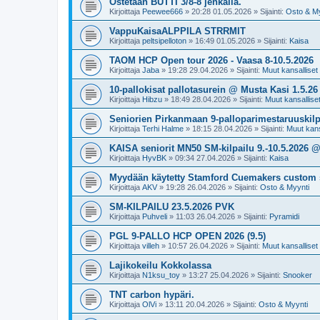
Ostetaan BUTTI 3/8-8 jenkalla.
Kirjoittaja
Peewee666
»
20:28 01.05.2026
» Sijainti:
Osto & My
VappuKaisaALPPILA STRRMIT
Kirjoittaja
peltsipelloton
»
16:49 01.05.2026
» Sijainti:
Kaisa
TAOM HCP Open tour 2026 - Vaasa 8-10.5.2026
Kirjoittaja
Jaba
»
19:28 29.04.2026
» Sijainti:
Muut kansalliset k
10-pallokisat pallotasurein @ Musta Kasi 1.5.26
Kirjoittaja
Hibzu
»
18:49 28.04.2026
» Sijainti:
Muut kansalliset 
Seniorien Pirkanmaan 9-palloparimestaruuskilpa
Kirjoittaja
Terhi Halme
»
18:15 28.04.2026
» Sijainti:
Muut kansa
KAISA seniorit MN50 SM-kilpailu 9.-10.5.2026 
Kirjoittaja
HyvBK
»
09:34 27.04.2026
» Sijainti:
Kaisa
Myydään käytetty Stamford Cuemakers custom 
Kirjoittaja
AKV
»
19:28 26.04.2026
» Sijainti:
Osto & Myynti
SM-KILPAILU 23.5.2026 PVK
Kirjoittaja
Puhveli
»
11:03 26.04.2026
» Sijainti:
Pyramidi
PGL 9-PALLO HCP OPEN 2026 (9.5)
Kirjoittaja
villeh
»
10:57 26.04.2026
» Sijainti:
Muut kansalliset k
Lajikokeilu Kokkolassa
Kirjoittaja
N1ksu_toy
»
13:27 25.04.2026
» Sijainti:
Snooker
TNT carbon hypäri.
Kirjoittaja
OlVi
»
13:11 20.04.2026
» Sijainti:
Osto & Myynti