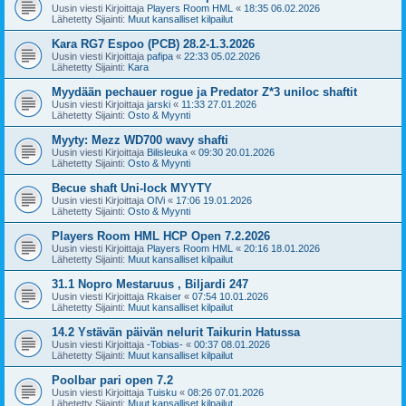
Uusin viesti Kirjoittaja
Players Room HML
«
18:35 06.02.2026
Lähetetty Sijainti:
Muut kansalliset kilpailut
Kara RG7 Espoo (PCB) 28.2-1.3.2026
Uusin viesti Kirjoittaja
pafipa
«
22:33 05.02.2026
Lähetetty Sijainti:
Kara
Myydään pechauer rogue ja Predator Z*3 uniloc shaftit
Uusin viesti Kirjoittaja
jarski
«
11:33 27.01.2026
Lähetetty Sijainti:
Osto & Myynti
Myyty: Mezz WD700 wavy shafti
Uusin viesti Kirjoittaja
Bilisleuka
«
09:30 20.01.2026
Lähetetty Sijainti:
Osto & Myynti
Becue shaft Uni-lock MYYTY
Uusin viesti Kirjoittaja
OlVi
«
17:06 19.01.2026
Lähetetty Sijainti:
Osto & Myynti
Players Room HML HCP Open 7.2.2026
Uusin viesti Kirjoittaja
Players Room HML
«
20:16 18.01.2026
Lähetetty Sijainti:
Muut kansalliset kilpailut
31.1 Nopro Mestaruus , Biljardi 247
Uusin viesti Kirjoittaja
Rkaiser
«
07:54 10.01.2026
Lähetetty Sijainti:
Muut kansalliset kilpailut
14.2 Ystävän päivän nelurit Taikurin Hatussa
Uusin viesti Kirjoittaja
-Tobias-
«
00:37 08.01.2026
Lähetetty Sijainti:
Muut kansalliset kilpailut
Poolbar pari open 7.2
Uusin viesti Kirjoittaja
Tuisku
«
08:26 07.01.2026
Lähetetty Sijainti:
Muut kansalliset kilpailut