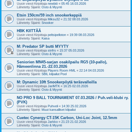
Uusin viesti Kirjoittaja
newbiö
«
05:45 16.03.2026
Lähetetty Sijainti:
Osto & Myynti
Etsin 150cm/59 inch snookerkeppiä
Uusin viesti Kirjoittaja
Miksu32
«
21:32 08.03.2026
Lähetetty Sijainti:
Snooker
HBK KIITTÄÄ
Uusin viesti Kirjoittaja
peltsipelloton
«
19:39 08.03.2026
Lähetetty Sijainti:
Kaisa
M: Predator SP butti MYYTY
Uusin viesti Kirjoittaja
stnfrs
«
15:37 05.03.2026
Lähetetty Sijainti:
Osto & Myynti
Seniorien MN45-sarjan osakilpailu RG5 (10-pallo),
Hämeenlinna 21.-22.03.2026
Uusin viesti Kirjoittaja
Players Room HML
«
22:14 04.03.2026
Lähetetty Sijainti:
SBIL kilpailut Pool
M: Dynamic 10ft Snookerpöytä teräsvalleilla
Uusin viesti Kirjoittaja
JariMTK
«
16:25 02.03.2026
Lähetetty Sijainti:
Osto & Myynti
NO PRO 9 BALL TOURNAMENT 07.03.2026 / Puh.veli-klubi ry.
(PVK)
Uusin viesti Kirjoittaja
Puhveli
«
14:30 25.02.2026
Lähetetty Sijainti:
Muut kansalliset kilpailut
Cuetec Cynergy CT-15K Carbon, Uni-Loc Joint, 12.5mm
Uusin viesti Kirjoittaja
Jarkko
«
21:23 21.02.2026
Lähetetty Sijainti:
Osto & Myynti