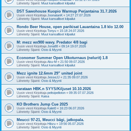
Lähetetty Sijainti:
Muut kansalliset kilpailut
DST Sawohouse Kuopio Warmup Perjantaina 31.7.2026
Uusin viesti Kirjoittaja
JoonatanK
«
14:27 27.07.2026
Lähetetty Sijainti:
Muut kansalliset kilpailut
Rondo Beer House, open parikisat Lauantaina 1.8 klo 12.00
Uusin viesti Kirjoittaja
Tonyu
«
15:18 24.07.2026
Lähetetty Sijainti:
Muut kansalliset kilpailut
M: mezz wx900 wavy. Predator 4/8 bagi
Uusin viesti Kirjoittaja
Jona88
«
09:14 19.07.2026
Lähetetty Sijainti:
Osto & Myynti
Economer Summer Open Ulkoturnaus (nelurit) 1.8
Uusin viesti Kirjoittaja
Aku-M
«
21:50 09.07.2026
Lähetetty Sijainti:
Muut kansalliset kilpailut
Mezz ignite 12.6mm 29” united joint
Uusin viesti Kirjoittaja
JesseJJ
«
21:35 09.07.2026
Lähetetty Sijainti:
Osto & Myynti
varataan HBK.n SYYS/Kiljuset 10.10.2026
Uusin viesti Kirjoittaja
peltsipelloton
«
09:35 07.07.2026
Lähetetty Sijainti:
Kaisa
KO Brothers Jump Cue 2025
Uusin viesti Kirjoittaja
Kalet0
«
16:23 06.07.2026
Lähetetty Sijainti:
Osto & Myynti
Meucci 97-21, Meucci bägi, jatkopala.
Uusin viesti Kirjoittaja
Hibzu
«
19:56 05.07.2026
Lähetetty Sijainti:
Osto & Myynti