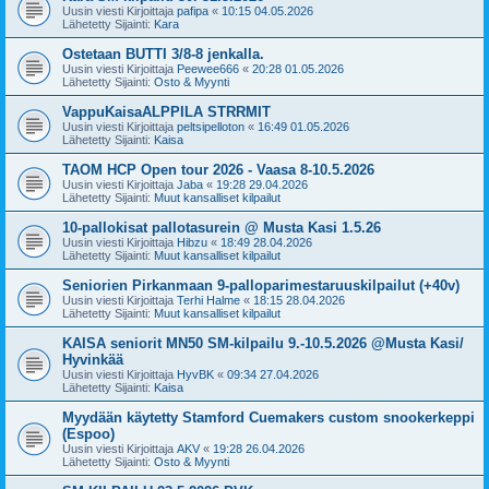
Uusin viesti Kirjoittaja
pafipa
«
10:15 04.05.2026
Lähetetty Sijainti:
Kara
Ostetaan BUTTI 3/8-8 jenkalla.
Uusin viesti Kirjoittaja
Peewee666
«
20:28 01.05.2026
Lähetetty Sijainti:
Osto & Myynti
VappuKaisaALPPILA STRRMIT
Uusin viesti Kirjoittaja
peltsipelloton
«
16:49 01.05.2026
Lähetetty Sijainti:
Kaisa
TAOM HCP Open tour 2026 - Vaasa 8-10.5.2026
Uusin viesti Kirjoittaja
Jaba
«
19:28 29.04.2026
Lähetetty Sijainti:
Muut kansalliset kilpailut
10-pallokisat pallotasurein @ Musta Kasi 1.5.26
Uusin viesti Kirjoittaja
Hibzu
«
18:49 28.04.2026
Lähetetty Sijainti:
Muut kansalliset kilpailut
Seniorien Pirkanmaan 9-palloparimestaruuskilpailut (+40v)
Uusin viesti Kirjoittaja
Terhi Halme
«
18:15 28.04.2026
Lähetetty Sijainti:
Muut kansalliset kilpailut
KAISA seniorit MN50 SM-kilpailu 9.-10.5.2026 @Musta Kasi/
Hyvinkää
Uusin viesti Kirjoittaja
HyvBK
«
09:34 27.04.2026
Lähetetty Sijainti:
Kaisa
Myydään käytetty Stamford Cuemakers custom snookerkeppi
(Espoo)
Uusin viesti Kirjoittaja
AKV
«
19:28 26.04.2026
Lähetetty Sijainti:
Osto & Myynti