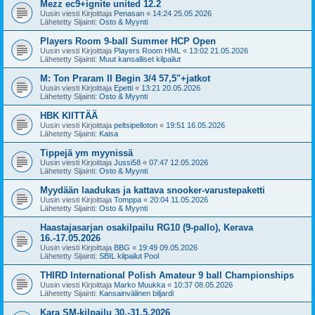
Mezz ec9+ignite united 12.2
Uusin viesti Kirjoittaja
Penasan
«
14:24 25.05.2026
Lähetetty Sijainti:
Osto & Myynti
Players Room 9-ball Summer HCP Open
Uusin viesti Kirjoittaja
Players Room HML
«
13:02 21.05.2026
Lähetetty Sijainti:
Muut kansalliset kilpailut
M: Ton Praram II Begin 3/4 57,5"+jatkot
Uusin viesti Kirjoittaja
Epetti
«
13:21 20.05.2026
Lähetetty Sijainti:
Osto & Myynti
HBK KIITTÄÄ
Uusin viesti Kirjoittaja
peltsipelloton
«
19:51 16.05.2026
Lähetetty Sijainti:
Kaisa
Tippejä ym myynissä
Uusin viesti Kirjoittaja
Jussi58
«
07:47 12.05.2026
Lähetetty Sijainti:
Osto & Myynti
Myydään laadukas ja kattava snooker-varustepaketti
Uusin viesti Kirjoittaja
Tomppa
«
20:04 11.05.2026
Lähetetty Sijainti:
Osto & Myynti
Haastajasarjan osakilpailu RG10 (9-pallo), Kerava
16.-17.05.2026
Uusin viesti Kirjoittaja
BBG
«
19:49 09.05.2026
Lähetetty Sijainti:
SBIL kilpailut Pool
THIRD International Polish Amateur 9 ball Championships
Uusin viesti Kirjoittaja
Marko Muukka
«
10:37 08.05.2026
Lähetetty Sijainti:
Kansainvälinen biljardi
Kara SM-kilpailu 30.-31.5.2026