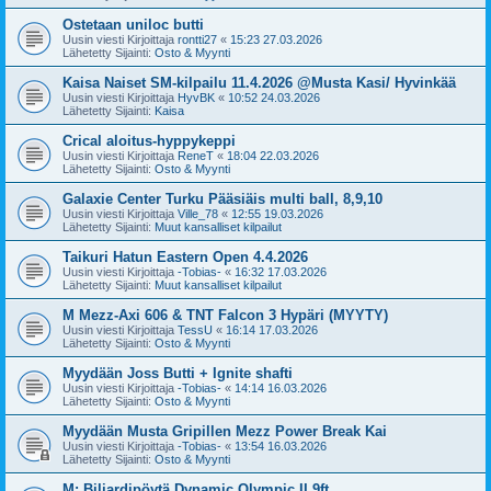
Ostetaan uniloc butti
Uusin viesti Kirjoittaja
rontti27
«
15:23 27.03.2026
Lähetetty Sijainti:
Osto & Myynti
Kaisa Naiset SM-kilpailu 11.4.2026 @Musta Kasi/ Hyvinkää
Uusin viesti Kirjoittaja
HyvBK
«
10:52 24.03.2026
Lähetetty Sijainti:
Kaisa
Crical aloitus-hyppykeppi
Uusin viesti Kirjoittaja
ReneT
«
18:04 22.03.2026
Lähetetty Sijainti:
Osto & Myynti
Galaxie Center Turku Pääsiäis multi ball, 8,9,10
Uusin viesti Kirjoittaja
Ville_78
«
12:55 19.03.2026
Lähetetty Sijainti:
Muut kansalliset kilpailut
Taikuri Hatun Eastern Open 4.4.2026
Uusin viesti Kirjoittaja
-Tobias-
«
16:32 17.03.2026
Lähetetty Sijainti:
Muut kansalliset kilpailut
M Mezz-Axi 606 & TNT Falcon 3 Hypäri (MYYTY)
Uusin viesti Kirjoittaja
TessU
«
16:14 17.03.2026
Lähetetty Sijainti:
Osto & Myynti
Myydään Joss Butti + Ignite shafti
Uusin viesti Kirjoittaja
-Tobias-
«
14:14 16.03.2026
Lähetetty Sijainti:
Osto & Myynti
Myydään Musta Gripillen Mezz Power Break Kai
Uusin viesti Kirjoittaja
-Tobias-
«
13:54 16.03.2026
Lähetetty Sijainti:
Osto & Myynti
M: Biljardipöytä Dynamic Olympic II 9ft