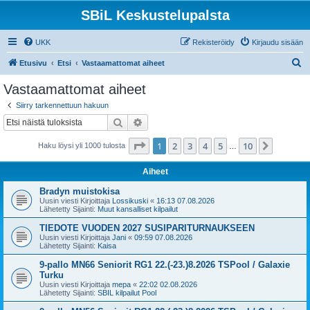
SBiL Keskustelupalsta
UKK
Rekisteröidy
Kirjaudu sisään
E
Etusivu
Etsi
Vastaamattomat aiheet
t
Vastaamattomat aiheet
s
Siirry tarkennettuun hakuun
i
Etsi
Tarkennettu haku
Sivu
1
/
10
1
2
3
4
5
10
Seuraa
Haku löysi yli 1000 tulosta
…
Aiheet
Bradyn muistokisa
Uusin viesti Kirjoittaja
Lossikuski
«
16:13 07.08.2026
Lähetetty Sijainti:
Muut kansalliset kilpailut
TIEDOTE VUODEN 2027 SUSIPARITURNAUKSEEN
Uusin viesti Kirjoittaja
Jani
«
09:59 07.08.2026
Lähetetty Sijainti:
Kaisa
9-pallo MN66 Seniorit RG1 22.(-23.)8.2026 TSPool / Galaxie
Turku
Uusin viesti Kirjoittaja
mepa
«
22:02 02.08.2026
Lähetetty Sijainti:
SBIL kilpailut Pool