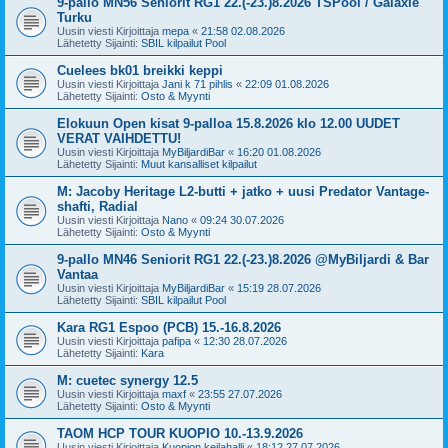
9-pallo MN56 Seniorit RG1 22.(-23.)8.2026 TSPool / Galaxie
Turku
Uusin viesti Kirjoittaja
mepa
«
21:58 02.08.2026
Lähetetty Sijainti:
SBIL kilpailut Pool
Cuelees bk01 breikki keppi
Uusin viesti Kirjoittaja
Jani k 71 pihlis
«
22:09 01.08.2026
Lähetetty Sijainti:
Osto & Myynti
Elokuun Open kisat 9-palloa 15.8.2026 klo 12.00 UUDET
VERAT VAIHDETTU!
Uusin viesti Kirjoittaja
MyBiljardiBar
«
16:20 01.08.2026
Lähetetty Sijainti:
Muut kansalliset kilpailut
M: Jacoby Heritage L2-butti + jatko + uusi Predator Vantage-
shafti, Radial
Uusin viesti Kirjoittaja
Nano
«
09:24 30.07.2026
Lähetetty Sijainti:
Osto & Myynti
9-pallo MN46 Seniorit RG1 22.(-23.)8.2026 @MyBiljardi & Bar
Vantaa
Uusin viesti Kirjoittaja
MyBiljardiBar
«
15:19 28.07.2026
Lähetetty Sijainti:
SBIL kilpailut Pool
Kara RG1 Espoo (PCB) 15.-16.8.2026
Uusin viesti Kirjoittaja
pafipa
«
12:30 28.07.2026
Lähetetty Sijainti:
Kara
M: cuetec synergy 12.5
Uusin viesti Kirjoittaja
maxf
«
23:55 27.07.2026
Lähetetty Sijainti:
Osto & Myynti
TAOM HCP TOUR KUOPIO 10.-13.9.2026
Uusin viesti Kirjoittaja
Kuopion keilahalli
«
18:12 27.07.2026