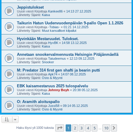
Jeppistulokset
Uusin viesti Kirjoittaja
Kankee86
«
14:13 27.12.2025
Lähetetty Sijainti:
Kaisa
Taikurin Hatun Uudenvuodenpäivän 9-pallo Open 1.1.2026
Uusin viesti Kirjoittaja
-Tobias-
«
01:21 14.12.2025
Lähetetty Sijainti:
Muut kansalliset kilpailut
Hyvinkään Mestaruudet. Tulokset.
Uusin viesti Kirjoittaja
HyvBK
«
14:58 13.12.2025
Lähetetty Sijainti:
Kaisa
Annetaan snookervalmennusta Helsingin Pitäjänmäellä
Uusin viesti Kirjoittaja
Tatudeemus
«
12:13 09.12.2025
Lähetetty Sijainti:
Snooker
M: Predator 314 first gen shafti ja bearin putti
Uusin viesti Kirjoittaja
Apk74
«
14:07 08.12.2025
Lähetetty Sijainti:
Osto & Myynti
EBK kaisamestaruus 2025 tulospalvelu
Uusin viesti Kirjoittaja
Johnny Boyh
«
20:38 05.12.2025
Lähetetty Sijainti:
Kaisa
O: Aramith aloituspallo
Uusin viesti Kirjoittaja
Jussi58
«
09:14 05.12.2025
Lähetetty Sijainti:
Osto & Myynti
Sivu
1
/
10
1
2
3
4
5
10
Seuraa
Haku löysi yli 1000 tulosta
…