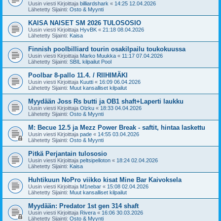
Uusin viesti Kirjoittaja
billiardshark
«
14:25 12.04.2026
Lähetetty Sijainti:
Osto & Myynti
KAISA NAISET SM 2026 TULOSOSIO
Uusin viesti Kirjoittaja
HyvBK
«
21:18 08.04.2026
Lähetetty Sijainti:
Kaisa
Finnish poolbilliard tourin osakilpailu toukokuussa
Uusin viesti Kirjoittaja
Marko Muukka
«
11:17 07.04.2026
Lähetetty Sijainti:
SBIL kilpailut Pool
Poolbar 8-pallo 11.4. / RIIHIMÄKI
Uusin viesti Kirjoittaja
Kuutti
«
16:09 06.04.2026
Lähetetty Sijainti:
Muut kansalliset kilpailut
Myydään Joss Rs butti ja OB1 shaft+Laperti laukku
Uusin viesti Kirjoittaja
Olzku
«
18:33 04.04.2026
Lähetetty Sijainti:
Osto & Myynti
M: Becue 12.5 ja Mezz Power Break - saftit, hintaa laskettu
Uusin viesti Kirjoittaja
pade
«
14:55 03.04.2026
Lähetetty Sijainti:
Osto & Myynti
Pitkä Perjantain tulososio
Uusin viesti Kirjoittaja
peltsipelloton
«
18:24 02.04.2026
Lähetetty Sijainti:
Kaisa
Huhtikuun NoPro viikko kisat Mine Bar Kaivoksela
Uusin viesti Kirjoittaja
M1nebar
«
15:08 02.04.2026
Lähetetty Sijainti:
Muut kansalliset kilpailut
Myydään: Predator 1st gen 314 shaft
Uusin viesti Kirjoittaja
Rivera
«
16:06 30.03.2026
Lähetetty Sijainti:
Osto & Myynti