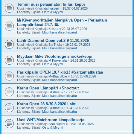
Temun uusi pelaamaton hiilari keppi
Uusin viesti Kirjoittaja
hustleri
«
15:37 04.07.2026
Lähetetty Sijainti:
Osto & Myynti
🎱 Kivenpyörittäjien Meripäivä Open – Perjantain
Lämppärikisat 24.7. 🎱
Uusin viesti Kirjoittaja
Keissa
«
22:43 03.07.2026
Lähetetty Sijainti:
Muut kansalliset kilpailut
Lahti Diamond Open vol.2 9-11.10.2026
Uusin viesti Kirjoittaja
BarTripla
«
19:22 01.07.2026
Lähetetty Sijainti:
Muut kansalliset kilpailut
Myydään Mike Wooldridge snookerkeppi
Uusin viesti Kirjoittaja
M Korvenala
«
14:31 28.06.2026
Lähetetty Sijainti:
Osto & Myynti
Parikilpailu OPEN 18.7 klo13 #Sarzamatkustaa
Uusin viesti Kirjoittaja
MyBiljardiBar
«
18:51 23.06.2026
Lähetetty Sijainti:
Muut kansalliset kilpailut
Karhu Open Lämppäri +Shootout
Uusin viesti Kirjoittaja
Bilishost
«
17:21 17.06.2026
Lähetetty Sijainti:
Muut kansalliset kilpailut
Karhu Open 28.8-30.8 2026 Lahti
Uusin viesti Kirjoittaja
Bilishost
«
19:24 16.06.2026
Lähetetty Sijainti:
Muut kansalliset kilpailut
Uusi WNT/Matchroom kisapallosarja!
Uusin viesti Kirjoittaja
Sisu Biljardi
«
21:31 28.05.2026
Lähetetty Sijainti:
Osto & Myynti