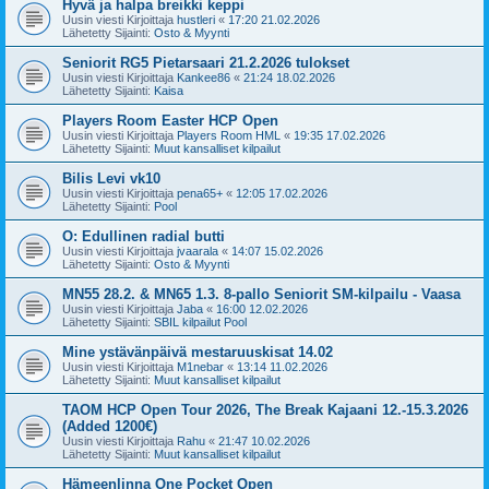
Hyvä ja halpa breikki keppi
Uusin viesti Kirjoittaja
hustleri
«
17:20 21.02.2026
Lähetetty Sijainti:
Osto & Myynti
Seniorit RG5 Pietarsaari 21.2.2026 tulokset
Uusin viesti Kirjoittaja
Kankee86
«
21:24 18.02.2026
Lähetetty Sijainti:
Kaisa
Players Room Easter HCP Open
Uusin viesti Kirjoittaja
Players Room HML
«
19:35 17.02.2026
Lähetetty Sijainti:
Muut kansalliset kilpailut
Bilis Levi vk10
Uusin viesti Kirjoittaja
pena65+
«
12:05 17.02.2026
Lähetetty Sijainti:
Pool
O: Edullinen radial butti
Uusin viesti Kirjoittaja
jvaarala
«
14:07 15.02.2026
Lähetetty Sijainti:
Osto & Myynti
MN55 28.2. & MN65 1.3. 8-pallo Seniorit SM-kilpailu - Vaasa
Uusin viesti Kirjoittaja
Jaba
«
16:00 12.02.2026
Lähetetty Sijainti:
SBIL kilpailut Pool
Mine ystävänpäivä mestaruuskisat 14.02
Uusin viesti Kirjoittaja
M1nebar
«
13:14 11.02.2026
Lähetetty Sijainti:
Muut kansalliset kilpailut
TAOM HCP Open Tour 2026, The Break Kajaani 12.-15.3.2026
(Added 1200€)
Uusin viesti Kirjoittaja
Rahu
«
21:47 10.02.2026
Lähetetty Sijainti:
Muut kansalliset kilpailut
Hämeenlinna One Pocket Open