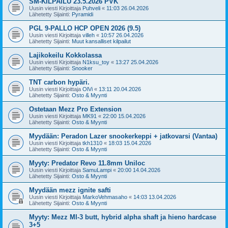
SM-KILPAILU 23.5.2026 PVK
Uusin viesti Kirjoittaja
Puhveli
«
11:03 26.04.2026
Lähetetty Sijainti:
Pyramidi
PGL 9-PALLO HCP OPEN 2026 (9.5)
Uusin viesti Kirjoittaja
villeh
«
10:57 26.04.2026
Lähetetty Sijainti:
Muut kansalliset kilpailut
Lajikokeilu Kokkolassa
Uusin viesti Kirjoittaja
N1ksu_toy
«
13:27 25.04.2026
Lähetetty Sijainti:
Snooker
TNT carbon hypäri.
Uusin viesti Kirjoittaja
OlVi
«
13:11 20.04.2026
Lähetetty Sijainti:
Osto & Myynti
Ostetaan Mezz Pro Extension
Uusin viesti Kirjoittaja
MK91
«
22:00 15.04.2026
Lähetetty Sijainti:
Osto & Myynti
Myydään: Peradon Lazer snookerkeppi + jatkovarsi (Vantaa)
Uusin viesti Kirjoittaja
tkh1310
«
18:03 15.04.2026
Lähetetty Sijainti:
Osto & Myynti
Myyty: Predator Revo 11.8mm Uniloc
Uusin viesti Kirjoittaja
SamuLampi
«
20:00 14.04.2026
Lähetetty Sijainti:
Osto & Myynti
Myydään mezz ignite safti
Uusin viesti Kirjoittaja
MarkoVehmasaho
«
14:03 13.04.2026
Lähetetty Sijainti:
Osto & Myynti
Myyty: Mezz MI-3 butt, hybrid alpha shaft ja hieno hardcase
3+5