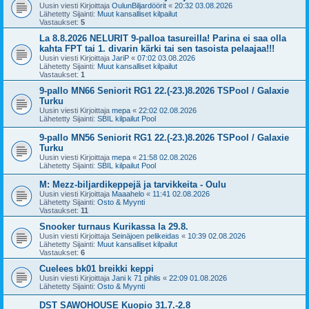
Uusin viesti Kirjoittaja
OulunBiljardöörit
«
20:32 03.08.2026
Lähetetty Sijainti:
Muut kansalliset kilpailut
Vastaukset:
5
La 8.8.2026 NELURIT 9-palloa tasureilla! Parina ei saa olla
kahta FPT tai 1. divarin kärki tai sen tasoista pelaajaa!!!
Uusin viesti Kirjoittaja
JariP
«
07:02 03.08.2026
Lähetetty Sijainti:
Muut kansalliset kilpailut
Vastaukset:
1
9-pallo MN66 Seniorit RG1 22.(-23.)8.2026 TSPool / Galaxie
Turku
Uusin viesti Kirjoittaja
mepa
«
22:02 02.08.2026
Lähetetty Sijainti:
SBIL kilpailut Pool
9-pallo MN56 Seniorit RG1 22.(-23.)8.2026 TSPool / Galaxie
Turku
Uusin viesti Kirjoittaja
mepa
«
21:58 02.08.2026
Lähetetty Sijainti:
SBIL kilpailut Pool
M: Mezz-biljardikeppejä ja tarvikkeita - Oulu
Uusin viesti Kirjoittaja
Maaahelo
«
11:41 02.08.2026
Lähetetty Sijainti:
Osto & Myynti
Vastaukset:
11
Snooker turnaus Kurikassa la 29.8.
Uusin viesti Kirjoittaja
Seinäjoen pelikeidas
«
10:39 02.08.2026
Lähetetty Sijainti:
Muut kansalliset kilpailut
Vastaukset:
6
Cuelees bk01 breikki keppi
Uusin viesti Kirjoittaja
Jani k 71 pihlis
«
22:09 01.08.2026
Lähetetty Sijainti:
Osto & Myynti
DST SAWOHOUSE Kuopio 31.7.-2.8