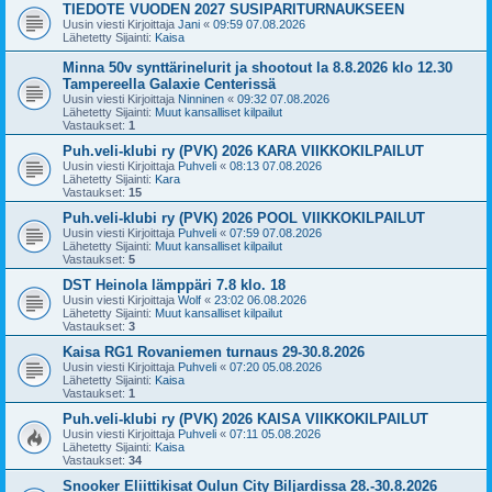
TIEDOTE VUODEN 2027 SUSIPARITURNAUKSEEN
Uusin viesti Kirjoittaja
Jani
«
09:59 07.08.2026
Lähetetty Sijainti:
Kaisa
Minna 50v synttärinelurit ja shootout la 8.8.2026 klo 12.30
Tampereella Galaxie Centerissä
Uusin viesti Kirjoittaja
Ninninen
«
09:32 07.08.2026
Lähetetty Sijainti:
Muut kansalliset kilpailut
Vastaukset:
1
Puh.veli-klubi ry (PVK) 2026 KARA VIIKKOKILPAILUT
Uusin viesti Kirjoittaja
Puhveli
«
08:13 07.08.2026
Lähetetty Sijainti:
Kara
Vastaukset:
15
Puh.veli-klubi ry (PVK) 2026 POOL VIIKKOKILPAILUT
Uusin viesti Kirjoittaja
Puhveli
«
07:59 07.08.2026
Lähetetty Sijainti:
Muut kansalliset kilpailut
Vastaukset:
5
DST Heinola lämppäri 7.8 klo. 18
Uusin viesti Kirjoittaja
Wolf
«
23:02 06.08.2026
Lähetetty Sijainti:
Muut kansalliset kilpailut
Vastaukset:
3
Kaisa RG1 Rovaniemen turnaus 29-30.8.2026
Uusin viesti Kirjoittaja
Puhveli
«
07:20 05.08.2026
Lähetetty Sijainti:
Kaisa
Vastaukset:
1
Puh.veli-klubi ry (PVK) 2026 KAISA VIIKKOKILPAILUT
Uusin viesti Kirjoittaja
Puhveli
«
07:11 05.08.2026
Lähetetty Sijainti:
Kaisa
Vastaukset:
34
Snooker Eliittikisat Oulun City Biljardissa 28.-30.8.2026