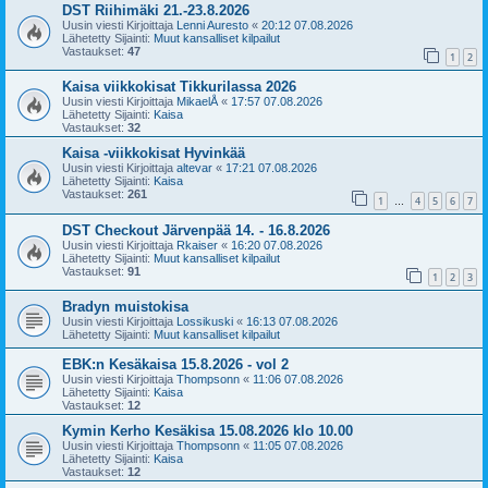
DST Riihimäki 21.-23.8.2026
Uusin viesti Kirjoittaja
Lenni Auresto
«
20:12 07.08.2026
Lähetetty Sijainti:
Muut kansalliset kilpailut
Vastaukset:
47
1
2
Kaisa viikkokisat Tikkurilassa 2026
Uusin viesti Kirjoittaja
MikaelÅ
«
17:57 07.08.2026
Lähetetty Sijainti:
Kaisa
Vastaukset:
32
Kaisa -viikkokisat Hyvinkää
Uusin viesti Kirjoittaja
altevar
«
17:21 07.08.2026
Lähetetty Sijainti:
Kaisa
Vastaukset:
261
1
4
5
6
7
…
DST Checkout Järvenpää 14. - 16.8.2026
Uusin viesti Kirjoittaja
Rkaiser
«
16:20 07.08.2026
Lähetetty Sijainti:
Muut kansalliset kilpailut
Vastaukset:
91
1
2
3
Bradyn muistokisa
Uusin viesti Kirjoittaja
Lossikuski
«
16:13 07.08.2026
Lähetetty Sijainti:
Muut kansalliset kilpailut
EBK:n Kesäkaisa 15.8.2026 - vol 2
Uusin viesti Kirjoittaja
Thompsonn
«
11:06 07.08.2026
Lähetetty Sijainti:
Kaisa
Vastaukset:
12
Kymin Kerho Kesäkisa 15.08.2026 klo 10.00
Uusin viesti Kirjoittaja
Thompsonn
«
11:05 07.08.2026
Lähetetty Sijainti:
Kaisa
Vastaukset:
12