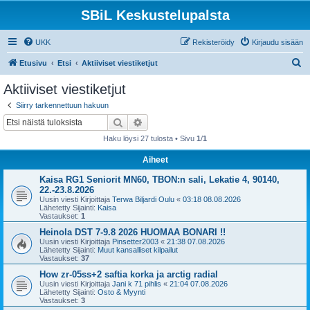
SBiL Keskustelupalsta
UKK
Rekisteröidy
Kirjaudu sisään
E
Etusivu
Etsi
Aktiiviset viestiketjut
t
Aktiiviset viestiketjut
s
Siirry tarkennettuun hakuun
i
Etsi
Tarkennettu haku
Haku löysi 27 tulosta • Sivu
1
/
1
Aiheet
Kaisa RG1 Seniorit MN60, TBON:n sali, Lekatie 4, 90140,
22.-23.8.2026
Uusin viesti Kirjoittaja
Terwa Biljardi Oulu
«
03:18 08.08.2026
Lähetetty Sijainti:
Kaisa
Vastaukset:
1
Heinola DST 7-9.8 2026 HUOMAA BONARI !!
Uusin viesti Kirjoittaja
Pinsetter2003
«
21:38 07.08.2026
Lähetetty Sijainti:
Muut kansalliset kilpailut
Vastaukset:
37
How zr-05ss+2 saftia korka ja arctig radial
Uusin viesti Kirjoittaja
Jani k 71 pihlis
«
21:04 07.08.2026
Lähetetty Sijainti:
Osto & Myynti
Vastaukset:
3