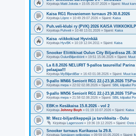
Kirjoittaja
Matti Jokela
»
15:05 20.07.2026
» Sijainti:
Muut kansa
Kaisa RG1 Rovaniemen turnaus 29-30.8.2026
Kirjoittaja
Löpre
»
10:49 29.07.2026
» Sijainti:
Kaisa
Puh.veli-klubi ry (PVK) 2026 KAISA VIIKKOKIL
Kirjoittaja
Puhveli
»
10:48 13.01.2026
» Sijainti:
Kaisa
Kaisa -viikkokisat Hyvinkää
Kirjoittaja
HyvBK
»
10:19 12.04.2011
» Sijainti:
Kaisa
Snooker Eliittikisat Oulun City Biljardissa 28.-3
Kirjoittaja
OulunBiljardöörit
»
19:51 15.06.2026
» Sijainti:
Muut 
La 8.8.2026 NELURIT 9-palloa tasureilla! Parina e
pelaajaa!!!
Kirjoittaja
MyBiljardiBar
»
16:43 01.08.2026
» Sijainti:
Muut kans
9-pallo MN66 Seniorit RG1 22.(-23.)8.2026 TSPoo
Kirjoittaja
mepa
»
22:02 02.08.2026
» Sijainti:
SBIL kilpailut Po
9-pallo MN56 Seniorit RG1 22.(-23.)8.2026 TSPoo
Kirjoittaja
mepa
»
21:58 02.08.2026
» Sijainti:
SBIL kilpailut Po
EBK:n Kesäkaisa 15.8.2026 - vol 2
Kirjoittaja
Johnny Boyh
»
01:19 10.07.2026
» Sijainti:
Kaisa
M: Mezz-biljardikeppejä ja tarvikkeita - Oulu
Kirjoittaja
Lagerssoni
»
19:36 19.12.2025
» Sijainti:
Osto 
Snooker turnaus Kurikassa la 29.8.
Kirjoittaja
Seinäjoen pelikeidas
»
09:59 03.05.2026
» Sijainti:
M