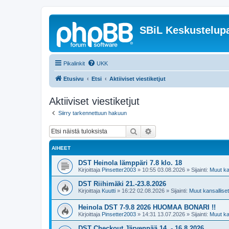
SBiL Keskustelupa
Pikalinkit
UKK
Etusivu
Etsi
Aktiiviset viestiketjut
Aktiiviset viestiketjut
Siirry tarkennettuun hakuun
Etsi
Tarkennettu haku
AIHEET
DST Heinola lämppäri 7.8 klo. 18
Kirjoittaja
Pinsetter2003
»
10:55 03.08.2026
» Sijainti:
Muut kan
DST Riihimäki 21.-23.8.2026
Kirjoittaja
Kuutti
»
16:22 02.08.2026
» Sijainti:
Muut kansalliset 
Heinola DST 7-9.8 2026 HUOMAA BONARI !!
Kirjoittaja
Pinsetter2003
»
14:31 13.07.2026
» Sijainti:
Muut kan
DST Checkout Järvenpää 14. - 16.8.2026