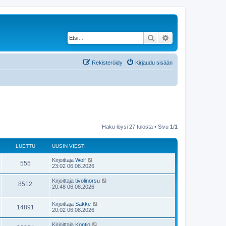
Etsi
Tarkennettu haku
Rekisteröidy
Kirjaudu sisään
Haku löysi 27 tulosta • Sivu
1
/
1
LUETTU
UUSIN VIESTI
U
Kirjoittaja
Wolf
L
555
u
23:02 06.08.2026
s
u
i
U
Kirjoittaja
tivolinorsu
L
8512
n
u
20:48 06.08.2026
e
v
s
i
u
i
t
e
U
Kirjoittaja
Sakke
n
L
14891
s
e
u
20:02 06.08.2026
v
t
t
s
i
u
i
i
t
e
U
Kirjoittaja
Kontio