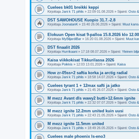
Cuelees bk01 breikki keppi
Kirjoittaja
Jani k 71 pihlis
»
22:09 01.08.2026
» Sijainti:
Osto &
DST SAWOHOUSE Kuopio 31.7.-2.8
Kirjoittaja
JoonatanK
»
15:40 26.06.2026
» Sijainti:
Muut kansal
Elokuun Open kisat 9-palloa 15.8.2026 klo 1
Kirjoittaja
MyBiljardiBar
»
16:20 01.08.2026
» Sijainti:
Muut kans
DST finaalit 2026
Kirjoittaja
Hurrikaani
»
17:18 08.07.2026
» Sijainti:
Yleinen bil
Kaisa viikkokisat Tikkurilassa 2026
Kirjoittaja
Poikkis
»
12:03 13.01.2026
» Sijainti:
Kaisa
How zr-05ss+2 saftia korka ja arctig radial
Kirjoittaja
Jani k 71 pihlis
»
18:58 14.07.2026
» Sijainti:
Osto &
Cuelees tyrant 1 + 12max safti ja jatko
Kirjoittaja
Jani k 71 pihlis
»
21:45 26.07.2026
» Sijainti:
Osto &
M mezz Avant dls wawy2 butti+12.6mm ignite
Kirjoittaja
Jani k 71 pihlis
»
22:32 07.07.2026
» Sijainti:
Osto &
M mezz ignite 12.2mm united kuin uusi
Kirjoittaja
Jani k 71 pihlis
»
22:43 21.05.2026
» Sijainti:
Osto &
M mezz ignite 11.5mm united
Kirjoittaja
Jani k 71 pihlis
»
18:49 26.05.2026
» Sijainti:
Osto &
Cuelees male phoenix ls-eno3