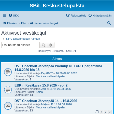
SBiL Keskustelupalsta
UKK
Rekisteröidy
Kirjaudu sisään
E
Etusivu
Etsi
Aktiiviset viestiketjut
t
Aktiiviset viestiketjut
s
Siirry tarkennettuun hakuun
i
Etsi
Tarkennettu haku
Haku löysi 24 tulosta • Sivu
1
/
1
Aiheet
DST Checkout Järvenpää Warmup NELURIT perjantaina
14.8.2026 klo 18
Uusin viesti Kirjoittaja
Eepi1987
«
16:59 09.08.2026
Lähetetty Sijainti:
Muut kansalliset kilpailut
Vastaukset:
7
EBK:n Kesäkaisa 15.8.2026 - vol 2
Uusin viesti Kirjoittaja
Jani
«
16:48 09.08.2026
Lähetetty Sijainti:
Kaisa
Vastaukset:
14
DST Checkout Järvenpää 14. - 16.8.2026
Uusin viesti Kirjoittaja
Maiju
«
11:14 09.08.2026
Lähetetty Sijainti:
Muut kansalliset kilpailut
Vastaukset:
93
1
2
3