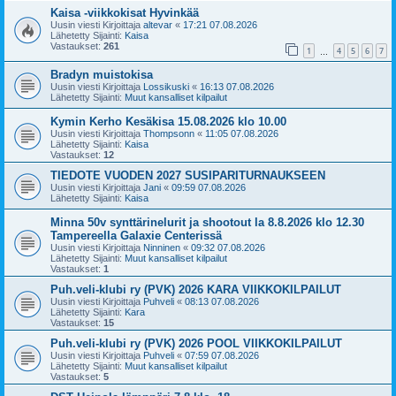
Kaisa -viikkokisat Hyvinkää
Uusin viesti Kirjoittaja
altevar
«
17:21 07.08.2026
Lähetetty Sijainti:
Kaisa
Vastaukset:
261
1
4
5
6
7
…
Bradyn muistokisa
Uusin viesti Kirjoittaja
Lossikuski
«
16:13 07.08.2026
Lähetetty Sijainti:
Muut kansalliset kilpailut
Kymin Kerho Kesäkisa 15.08.2026 klo 10.00
Uusin viesti Kirjoittaja
Thompsonn
«
11:05 07.08.2026
Lähetetty Sijainti:
Kaisa
Vastaukset:
12
TIEDOTE VUODEN 2027 SUSIPARITURNAUKSEEN
Uusin viesti Kirjoittaja
Jani
«
09:59 07.08.2026
Lähetetty Sijainti:
Kaisa
Minna 50v synttärinelurit ja shootout la 8.8.2026 klo 12.30
Tampereella Galaxie Centerissä
Uusin viesti Kirjoittaja
Ninninen
«
09:32 07.08.2026
Lähetetty Sijainti:
Muut kansalliset kilpailut
Vastaukset:
1
Puh.veli-klubi ry (PVK) 2026 KARA VIIKKOKILPAILUT
Uusin viesti Kirjoittaja
Puhveli
«
08:13 07.08.2026
Lähetetty Sijainti:
Kara
Vastaukset:
15
Puh.veli-klubi ry (PVK) 2026 POOL VIIKKOKILPAILUT
Uusin viesti Kirjoittaja
Puhveli
«
07:59 07.08.2026
Lähetetty Sijainti:
Muut kansalliset kilpailut
Vastaukset:
5