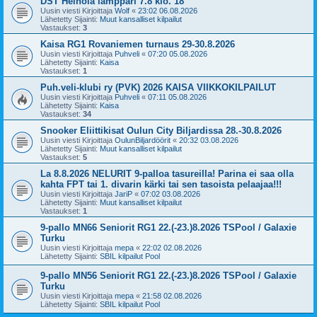
DST Heinola lämppäri 7.8 klo. 18
Uusin viesti Kirjoittaja
Wolf
«
23:02 06.08.2026
Lähetetty Sijainti:
Muut kansalliset kilpailut
Vastaukset:
3
Kaisa RG1 Rovaniemen turnaus 29-30.8.2026
Uusin viesti Kirjoittaja
Puhveli
«
07:20 05.08.2026
Lähetetty Sijainti:
Kaisa
Vastaukset:
1
Puh.veli-klubi ry (PVK) 2026 KAISA VIIKKOKILPAILUT
Uusin viesti Kirjoittaja
Puhveli
«
07:11 05.08.2026
Lähetetty Sijainti:
Kaisa
Vastaukset:
34
Snooker Eliittikisat Oulun City Biljardissa 28.-30.8.2026
Uusin viesti Kirjoittaja
OulunBiljardöörit
«
20:32 03.08.2026
Lähetetty Sijainti:
Muut kansalliset kilpailut
Vastaukset:
5
La 8.8.2026 NELURIT 9-palloa tasureilla! Parina ei saa olla
kahta FPT tai 1. divarin kärki tai sen tasoista pelaajaa!!!
Uusin viesti Kirjoittaja
JariP
«
07:02 03.08.2026
Lähetetty Sijainti:
Muut kansalliset kilpailut
Vastaukset:
1
9-pallo MN66 Seniorit RG1 22.(-23.)8.2026 TSPool / Galaxie
Turku
Uusin viesti Kirjoittaja
mepa
«
22:02 02.08.2026
Lähetetty Sijainti:
SBIL kilpailut Pool
9-pallo MN56 Seniorit RG1 22.(-23.)8.2026 TSPool / Galaxie
Turku
Uusin viesti Kirjoittaja
mepa
«
21:58 02.08.2026
Lähetetty Sijainti:
SBIL kilpailut Pool