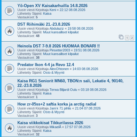
Yö-Open XV Kaisakarhuilla 14.8.2026
Uusin viesti Kirjoittaja
Keni
«
22:12 08.08.2026
Lähetetty Sijainti:
Kaisa
Vastaukset:
5
DST Riihimäki 21.-23.8.2026
Uusin viesti Kirjoittaja
Abdulaziz
«
19:58 08.08.2026
Lähetetty Sijainti:
Muut kansalliset kilpailut
Vastaukset:
48
1
2
Heinola DST 7-9.8 2026 HUOMAA BONARI !!
Uusin viesti Kirjoittaja
Pinsetter2003
«
19:51 08.08.2026
Lähetetty Sijainti:
Muut kansalliset kilpailut
Vastaukset:
38
Predator Ikon 4-4 ja Revo 12.4
Uusin viesti Kirjoittaja
AlexOhtonen
«
14:03 08.08.2026
Lähetetty Sijainti:
Osto & Myynti
Kaisa RG1 Seniorit MN60, TBON:n sali, Lekatie 4, 90140,
22.-23.8.2026
Uusin viesti Kirjoittaja
Terwa Biljardi Oulu
«
03:18 08.08.2026
Lähetetty Sijainti:
Kaisa
Vastaukset:
1
How zr-05ss+2 saftia korka ja arctig radial
Uusin viesti Kirjoittaja
Jani k 71 pihlis
«
21:04 07.08.2026
Lähetetty Sijainti:
Osto & Myynti
Vastaukset:
3
Kaisa viikkokisat Tikkurilassa 2026
Uusin viesti Kirjoittaja
MikaelÅ
«
17:57 07.08.2026
Lähetetty Sijainti:
Kaisa
Vastaukset:
32