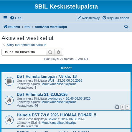
SBiL Keskustelupalsta
UKK
Rekisteröidy
Kirjaudu sisään
E
Etusivu
Etsi
Aktiiviset viestiketjut
t
Aktiiviset viestiketjut
s
Siirry tarkennettuun hakuun
i
Etsi
Tarkennettu haku
Haku löysi 27 tulosta • Sivu
1
/
1
Aiheet
DST Heinola lämppäri 7.8 klo. 18
Uusin viesti Kirjoittaja
Wolf
«
23:02 06.08.2026
Lähetetty Sijainti:
Muut kansalliset kilpailut
Vastaukset:
3
DST Riihimäki 21.-23.8.2026
Uusin viesti Kirjoittaja
tivolinorsu
«
20:48 06.08.2026
Lähetetty Sijainti:
Muut kansalliset kilpailut
Vastaukset:
46
1
2
Heinola DST 7-9.8 2026 HUOMAA BONARI !!
Uusin viesti Kirjoittaja
Sakke
«
20:02 06.08.2026
Lähetetty Sijainti:
Muut kansalliset kilpailut
Vastaukset:
36