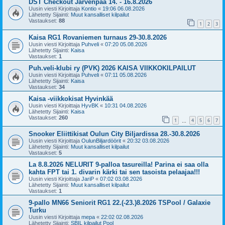
DST Checkout Järvenpää 14. - 16.8.2026
Uusin viesti Kirjoittaja
Kontio
«
19:06 06.08.2026
Lähetetty Sijainti:
Muut kansalliset kilpailut
Vastaukset:
88
1
2
3
Kaisa RG1 Rovaniemen turnaus 29-30.8.2026
Uusin viesti Kirjoittaja
Puhveli
«
07:20 05.08.2026
Lähetetty Sijainti:
Kaisa
Vastaukset:
1
Puh.veli-klubi ry (PVK) 2026 KAISA VIIKKOKILPAILUT
Uusin viesti Kirjoittaja
Puhveli
«
07:11 05.08.2026
Lähetetty Sijainti:
Kaisa
Vastaukset:
34
Kaisa -viikkokisat Hyvinkää
Uusin viesti Kirjoittaja
HyvBK
«
10:31 04.08.2026
Lähetetty Sijainti:
Kaisa
Vastaukset:
260
1
4
5
6
7
…
Snooker Eliittikisat Oulun City Biljardissa 28.-30.8.2026
Uusin viesti Kirjoittaja
OulunBiljardöörit
«
20:32 03.08.2026
Lähetetty Sijainti:
Muut kansalliset kilpailut
Vastaukset:
5
La 8.8.2026 NELURIT 9-palloa tasureilla! Parina ei saa olla
kahta FPT tai 1. divarin kärki tai sen tasoista pelaajaa!!!
Uusin viesti Kirjoittaja
JariP
«
07:02 03.08.2026
Lähetetty Sijainti:
Muut kansalliset kilpailut
Vastaukset:
1
9-pallo MN66 Seniorit RG1 22.(-23.)8.2026 TSPool / Galaxie
Turku
Uusin viesti Kirjoittaja
mepa
«
22:02 02.08.2026
Lähetetty Sijainti:
SBIL kilpailut Pool