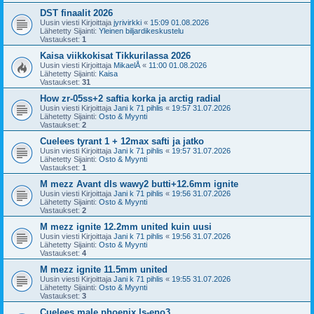
DST finaalit 2026
Uusin viesti Kirjoittaja
jyrivirkki
«
15:09 01.08.2026
Lähetetty Sijainti:
Yleinen biljardikeskustelu
Vastaukset:
1
Kaisa viikkokisat Tikkurilassa 2026
Uusin viesti Kirjoittaja
MikaelÅ
«
11:00 01.08.2026
Lähetetty Sijainti:
Kaisa
Vastaukset:
31
How zr-05ss+2 saftia korka ja arctig radial
Uusin viesti Kirjoittaja
Jani k 71 pihlis
«
19:57 31.07.2026
Lähetetty Sijainti:
Osto & Myynti
Vastaukset:
2
Cuelees tyrant 1 + 12max safti ja jatko
Uusin viesti Kirjoittaja
Jani k 71 pihlis
«
19:57 31.07.2026
Lähetetty Sijainti:
Osto & Myynti
Vastaukset:
1
M mezz Avant dls wawy2 butti+12.6mm ignite
Uusin viesti Kirjoittaja
Jani k 71 pihlis
«
19:56 31.07.2026
Lähetetty Sijainti:
Osto & Myynti
Vastaukset:
2
M mezz ignite 12.2mm united kuin uusi
Uusin viesti Kirjoittaja
Jani k 71 pihlis
«
19:56 31.07.2026
Lähetetty Sijainti:
Osto & Myynti
Vastaukset:
4
M mezz ignite 11.5mm united
Uusin viesti Kirjoittaja
Jani k 71 pihlis
«
19:55 31.07.2026
Lähetetty Sijainti:
Osto & Myynti
Vastaukset:
3
Cuelees male phoenix ls-eno3