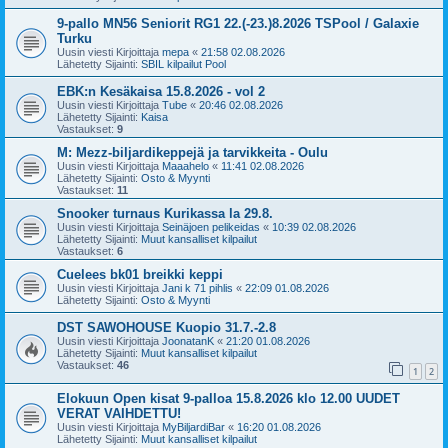
9-pallo MN56 Seniorit RG1 22.(-23.)8.2026 TSPool / Galaxie
Turku
Uusin viesti Kirjoittaja
mepa
«
21:58 02.08.2026
Lähetetty Sijainti:
SBIL kilpailut Pool
EBK:n Kesäkaisa 15.8.2026 - vol 2
Uusin viesti Kirjoittaja
Tube
«
20:46 02.08.2026
Lähetetty Sijainti:
Kaisa
Vastaukset:
9
M: Mezz-biljardikeppejä ja tarvikkeita - Oulu
Uusin viesti Kirjoittaja
Maaahelo
«
11:41 02.08.2026
Lähetetty Sijainti:
Osto & Myynti
Vastaukset:
11
Snooker turnaus Kurikassa la 29.8.
Uusin viesti Kirjoittaja
Seinäjoen pelikeidas
«
10:39 02.08.2026
Lähetetty Sijainti:
Muut kansalliset kilpailut
Vastaukset:
6
Cuelees bk01 breikki keppi
Uusin viesti Kirjoittaja
Jani k 71 pihlis
«
22:09 01.08.2026
Lähetetty Sijainti:
Osto & Myynti
DST SAWOHOUSE Kuopio 31.7.-2.8
Uusin viesti Kirjoittaja
JoonatanK
«
21:20 01.08.2026
Lähetetty Sijainti:
Muut kansalliset kilpailut
Vastaukset:
46
1
2
Elokuun Open kisat 9-palloa 15.8.2026 klo 12.00 UUDET
VERAT VAIHDETTU!
Uusin viesti Kirjoittaja
MyBiljardiBar
«
16:20 01.08.2026
Lähetetty Sijainti:
Muut kansalliset kilpailut