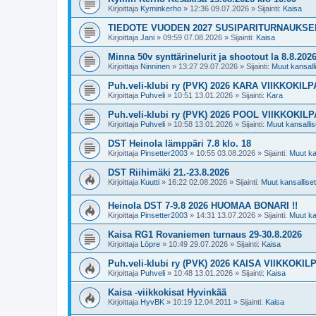
Kirjoittaja
Kyminkerho
»
12:36 09.07.2026
» Sijainti:
Kaisa
TIEDOTE VUODEN 2027 SUSIPARITURNAUKS
Kirjoittaja
Jani
»
09:59 07.08.2026
» Sijainti:
Kaisa
Minna 50v synttärinelurit ja shootout la 8.8.202
Kirjoittaja
Ninninen
»
13:27 29.07.2026
» Sijainti:
Muut kansallis
Puh.veli-klubi ry (PVK) 2026 KARA VIIKKOKIL
Kirjoittaja
Puhveli
»
10:51 13.01.2026
» Sijainti:
Kara
Puh.veli-klubi ry (PVK) 2026 POOL VIIKKOKIL
Kirjoittaja
Puhveli
»
10:58 13.01.2026
» Sijainti:
Muut kansallise
DST Heinola lämppäri 7.8 klo. 18
Kirjoittaja
Pinsetter2003
»
10:55 03.08.2026
» Sijainti:
Muut kan
DST Riihimäki 21.-23.8.2026
Kirjoittaja
Kuutti
»
16:22 02.08.2026
» Sijainti:
Muut kansalliset 
Heinola DST 7-9.8 2026 HUOMAA BONARI !!
Kirjoittaja
Pinsetter2003
»
14:31 13.07.2026
» Sijainti:
Muut kan
Kaisa RG1 Rovaniemen turnaus 29-30.8.2026
Kirjoittaja
Löpre
»
10:49 29.07.2026
» Sijainti:
Kaisa
Puh.veli-klubi ry (PVK) 2026 KAISA VIIKKOKIL
Kirjoittaja
Puhveli
»
10:48 13.01.2026
» Sijainti:
Kaisa
Kaisa -viikkokisat Hyvinkää
Kirjoittaja
HyvBK
»
10:19 12.04.2011
» Sijainti:
Kaisa