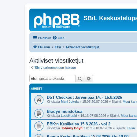
SBiL Keskustelupa
Pikalinkit
UKK
Etusivu
Etsi
Aktiiviset viestiketjut
Aktiiviset viestiketjut
Siirry tarkennettuun hakuun
Etsi
Tarkennettu haku
AIHEET
DST Checkout Järvenpää 14. - 16.8.2026
Kirjoittaja
Matti Jokela
»
15:05 20.07.2026
» Sijainti:
Muut kansa
Bradyn muistokisa
Kirjoittaja
Lossikuski
»
16:13 07.08.2026
» Sijainti:
Muut kansal
EBK:n Kesäkaisa 15.8.2026 - vol 2
Kirjoittaja
Johnny Boyh
»
01:19 10.07.2026
» Sijainti:
Kaisa
Kymin Kerho Kesäkisa 15.08.2026 klo 10.00