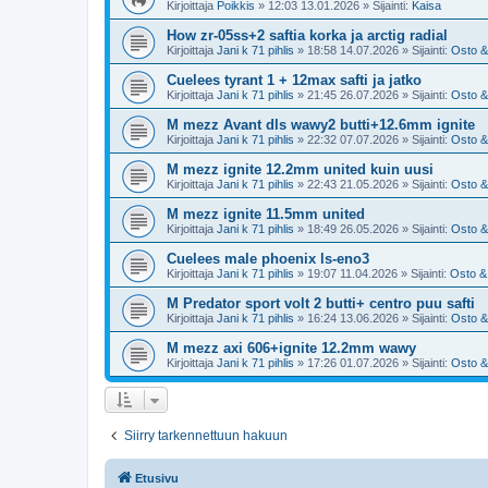
Kirjoittaja
Poikkis
»
12:03 13.01.2026
» Sijainti:
Kaisa
How zr-05ss+2 saftia korka ja arctig radial
Kirjoittaja
Jani k 71 pihlis
»
18:58 14.07.2026
» Sijainti:
Osto &
Cuelees tyrant 1 + 12max safti ja jatko
Kirjoittaja
Jani k 71 pihlis
»
21:45 26.07.2026
» Sijainti:
Osto &
M mezz Avant dls wawy2 butti+12.6mm ignite
Kirjoittaja
Jani k 71 pihlis
»
22:32 07.07.2026
» Sijainti:
Osto &
M mezz ignite 12.2mm united kuin uusi
Kirjoittaja
Jani k 71 pihlis
»
22:43 21.05.2026
» Sijainti:
Osto &
M mezz ignite 11.5mm united
Kirjoittaja
Jani k 71 pihlis
»
18:49 26.05.2026
» Sijainti:
Osto &
Cuelees male phoenix ls-eno3
Kirjoittaja
Jani k 71 pihlis
»
19:07 11.04.2026
» Sijainti:
Osto &
M Predator sport volt 2 butti+ centro puu safti
Kirjoittaja
Jani k 71 pihlis
»
16:24 13.06.2026
» Sijainti:
Osto &
M mezz axi 606+ignite 12.2mm wawy
Kirjoittaja
Jani k 71 pihlis
»
17:26 01.07.2026
» Sijainti:
Osto &
Siirry tarkennettuun hakuun
Etusivu