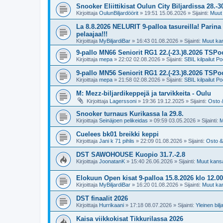
Snooker Eliittikisat Oulun City Biljardissa 28.-3
Kirjoittaja
OulunBiljardöörit
»
19:51 15.06.2026
» Sijainti:
Muut 
La 8.8.2026 NELURIT 9-palloa tasureilla! Parina e
pelaajaa!!!
Kirjoittaja
MyBiljardiBar
»
16:43 01.08.2026
» Sijainti:
Muut kans
9-pallo MN66 Seniorit RG1 22.(-23.)8.2026 TSPoo
Kirjoittaja
mepa
»
22:02 02.08.2026
» Sijainti:
SBIL kilpailut Po
9-pallo MN56 Seniorit RG1 22.(-23.)8.2026 TSPoo
Kirjoittaja
mepa
»
21:58 02.08.2026
» Sijainti:
SBIL kilpailut Po
M: Mezz-biljardikeppejä ja tarvikkeita - Oulu
Kirjoittaja
Lagerssoni
»
19:36 19.12.2025
» Sijainti:
Osto 
Snooker turnaus Kurikassa la 29.8.
Kirjoittaja
Seinäjoen pelikeidas
»
09:59 03.05.2026
» Sijainti:
M
Cuelees bk01 breikki keppi
Kirjoittaja
Jani k 71 pihlis
»
22:09 01.08.2026
» Sijainti:
Osto &
DST SAWOHOUSE Kuopio 31.7.-2.8
Kirjoittaja
JoonatanK
»
15:40 26.06.2026
» Sijainti:
Muut kansal
Elokuun Open kisat 9-palloa 15.8.2026 klo 1
Kirjoittaja
MyBiljardiBar
»
16:20 01.08.2026
» Sijainti:
Muut kans
DST finaalit 2026
Kirjoittaja
Hurrikaani
»
17:18 08.07.2026
» Sijainti:
Yleinen bil
Kaisa viikkokisat Tikkurilassa 2026