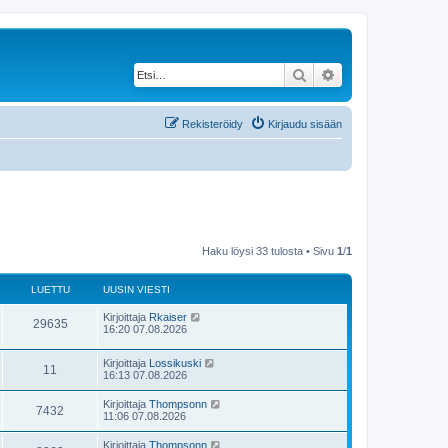
Etsi
Tarkennettu haku
Rekisteröidy
Kirjaudu sisään
Haku löysi 33 tulosta • Sivu
1
/
1
LUETTU
UUSIN VIESTI
U
Kirjoittaja
Rkaiser
L
29635
u
16:20 07.08.2026
s
u
i
U
Kirjoittaja
Lossikuski
n
L
11
e
u
16:13 07.08.2026
v
s
i
u
i
t
e
U
Kirjoittaja
Thompsonn
L
7432
n
s
u
11:06 07.08.2026
e
v
t
t
s
i
u
i
i
U
Kirjoittaja
Thompsonn
t
e