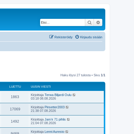
Etsi
Tarkennettu haku
Rekisteröidy
Kirjaudu sisään
Haku löysi 27 tulosta • Sivu
1
/
1
LUETTU
UUSIN VIESTI
U
Kirjoittaja
Terwa Biljardi Oulu
L
1863
u
03:18 08.08.2026
s
u
i
U
Kirjoittaja
Pinsetter2003
L
17069
n
u
21:38 07.08.2026
e
v
s
i
u
i
U
Kirjoittaja
Jani k 71 pihlis
t
e
L
1492
n
u
21:04 07.08.2026
s
e
v
s
t
t
i
u
i
i
U
Kirjoittaja
Lenni Auresto
t
e
L
9469
n