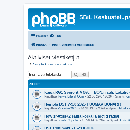
SBiL Keskustelupa
Pikalinkit
UKK
Etusivu
Etsi
Aktiiviset viestiketjut
Aktiiviset viestiketjut
Siirry tarkennettuun hakuun
Etsi
Tarkennettu haku
AIHEET
Kaisa RG1 Seniorit MN60, TBON:n sali, Lekatie 4
Kirjoittaja
Terwa Biljardi Oulu
»
22:36 29.07.2026
» Sijainti:
Ka
Heinola DST 7-9.8 2026 HUOMAA BONARI !!
Kirjoittaja
Pinsetter2003
»
14:31 13.07.2026
» Sijainti:
Muut kan
How zr-05ss+2 saftia korka ja arctig radial
Kirjoittaja
Jani k 71 pihlis
»
18:58 14.07.2026
» Sijainti:
Osto &
DST Riihimäki 21.-23.8.2026