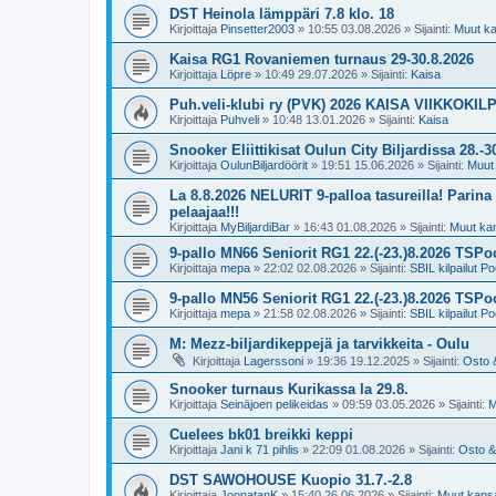
DST Heinola lämppäri 7.8 klo. 18
Kirjoittaja
Pinsetter2003
»
10:55 03.08.2026
» Sijainti:
Muut kan
Kaisa RG1 Rovaniemen turnaus 29-30.8.2026
Kirjoittaja
Löpre
»
10:49 29.07.2026
» Sijainti:
Kaisa
Puh.veli-klubi ry (PVK) 2026 KAISA VIIKKOKIL
Kirjoittaja
Puhveli
»
10:48 13.01.2026
» Sijainti:
Kaisa
Snooker Eliittikisat Oulun City Biljardissa 28.-3
Kirjoittaja
OulunBiljardöörit
»
19:51 15.06.2026
» Sijainti:
Muut 
La 8.8.2026 NELURIT 9-palloa tasureilla! Parina e
pelaajaa!!!
Kirjoittaja
MyBiljardiBar
»
16:43 01.08.2026
» Sijainti:
Muut kans
9-pallo MN66 Seniorit RG1 22.(-23.)8.2026 TSPoo
Kirjoittaja
mepa
»
22:02 02.08.2026
» Sijainti:
SBIL kilpailut Po
9-pallo MN56 Seniorit RG1 22.(-23.)8.2026 TSPoo
Kirjoittaja
mepa
»
21:58 02.08.2026
» Sijainti:
SBIL kilpailut Po
M: Mezz-biljardikeppejä ja tarvikkeita - Oulu
Kirjoittaja
Lagerssoni
»
19:36 19.12.2025
» Sijainti:
Osto 
Snooker turnaus Kurikassa la 29.8.
Kirjoittaja
Seinäjoen pelikeidas
»
09:59 03.05.2026
» Sijainti:
M
Cuelees bk01 breikki keppi
Kirjoittaja
Jani k 71 pihlis
»
22:09 01.08.2026
» Sijainti:
Osto &
DST SAWOHOUSE Kuopio 31.7.-2.8
Kirjoittaja
JoonatanK
»
15:40 26.06.2026
» Sijainti:
Muut kansal