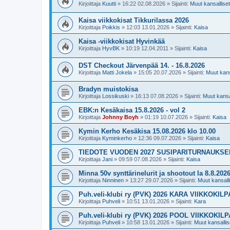
Kirjoittaja
Kuutti
»
16:22 02.08.2026
» Sijainti:
Muut kansalliset 
Kaisa viikkokisat Tikkurilassa 2026
Kirjoittaja
Poikkis
»
12:03 13.01.2026
» Sijainti:
Kaisa
Kaisa -viikkokisat Hyvinkää
Kirjoittaja
HyvBK
»
10:19 12.04.2011
» Sijainti:
Kaisa
DST Checkout Järvenpää 14. - 16.8.2026
Kirjoittaja
Matti Jokela
»
15:05 20.07.2026
» Sijainti:
Muut kansa
Bradyn muistokisa
Kirjoittaja
Lossikuski
»
16:13 07.08.2026
» Sijainti:
Muut kansal
EBK:n Kesäkaisa 15.8.2026 - vol 2
Kirjoittaja
Johnny Boyh
»
01:19 10.07.2026
» Sijainti:
Kaisa
Kymin Kerho Kesäkisa 15.08.2026 klo 10.00
Kirjoittaja
Kyminkerho
»
12:36 09.07.2026
» Sijainti:
Kaisa
TIEDOTE VUODEN 2027 SUSIPARITURNAUKS
Kirjoittaja
Jani
»
09:59 07.08.2026
» Sijainti:
Kaisa
Minna 50v synttärinelurit ja shootout la 8.8.202
Kirjoittaja
Ninninen
»
13:27 29.07.2026
» Sijainti:
Muut kansallis
Puh.veli-klubi ry (PVK) 2026 KARA VIIKKOKIL
Kirjoittaja
Puhveli
»
10:51 13.01.2026
» Sijainti:
Kara
Puh.veli-klubi ry (PVK) 2026 POOL VIIKKOKIL
Kirjoittaja
Puhveli
»
10:58 13.01.2026
» Sijainti:
Muut kansallise