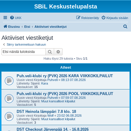
SBiL Keskustelupalsta
UKK
Rekisteröidy
Kirjaudu sisään
E
Etusivu
Etsi
Aktiiviset viestiketjut
t
Aktiiviset viestiketjut
s
Siirry tarkennettuun hakuun
i
Etsi
Tarkennettu haku
Haku löysi 29 tulosta • Sivu
1
/
1
Aiheet
Puh.veli-klubi ry (PVK) 2026 KARA VIIKKOKILPAILUT
Uusin viesti Kirjoittaja
Puhveli
«
08:13 07.08.2026
Lähetetty Sijainti:
Kara
Vastaukset:
15
Puh.veli-klubi ry (PVK) 2026 POOL VIIKKOKILPAILUT
Uusin viesti Kirjoittaja
Puhveli
«
07:59 07.08.2026
Lähetetty Sijainti:
Muut kansalliset kilpailut
Vastaukset:
5
DST Heinola lämppäri 7.8 klo. 18
Uusin viesti Kirjoittaja
Wolf
«
23:02 06.08.2026
Lähetetty Sijainti:
Muut kansalliset kilpailut
Vastaukset:
3
DST Checkout Järvenpää 14. - 16.8.2026