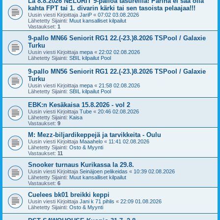
La 8.8.2026 NELURIT 9-palloa tasureilla! Parina ei saa olla
kahta FPT tai 1. divarin kärki tai sen tasoista pelaajaa!!!
Uusin viesti Kirjoittaja
JariP
«
07:02 03.08.2026
Lähetetty Sijainti:
Muut kansalliset kilpailut
Vastaukset:
1
9-pallo MN66 Seniorit RG1 22.(-23.)8.2026 TSPool / Galaxie
Turku
Uusin viesti Kirjoittaja
mepa
«
22:02 02.08.2026
Lähetetty Sijainti:
SBIL kilpailut Pool
9-pallo MN56 Seniorit RG1 22.(-23.)8.2026 TSPool / Galaxie
Turku
Uusin viesti Kirjoittaja
mepa
«
21:58 02.08.2026
Lähetetty Sijainti:
SBIL kilpailut Pool
EBK:n Kesäkaisa 15.8.2026 - vol 2
Uusin viesti Kirjoittaja
Tube
«
20:46 02.08.2026
Lähetetty Sijainti:
Kaisa
Vastaukset:
9
M: Mezz-biljardikeppejä ja tarvikkeita - Oulu
Uusin viesti Kirjoittaja
Maaahelo
«
11:41 02.08.2026
Lähetetty Sijainti:
Osto & Myynti
Vastaukset:
11
Snooker turnaus Kurikassa la 29.8.
Uusin viesti Kirjoittaja
Seinäjoen pelikeidas
«
10:39 02.08.2026
Lähetetty Sijainti:
Muut kansalliset kilpailut
Vastaukset:
6
Cuelees bk01 breikki keppi
Uusin viesti Kirjoittaja
Jani k 71 pihlis
«
22:09 01.08.2026
Lähetetty Sijainti:
Osto & Myynti