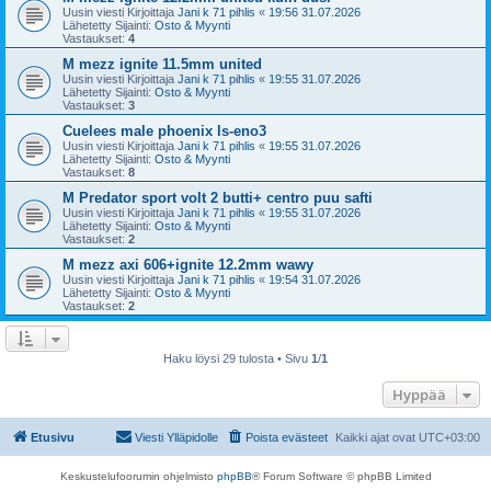
Uusin viesti Kirjoittaja
Jani k 71 pihlis
«
19:56 31.07.2026
Lähetetty Sijainti:
Osto & Myynti
Vastaukset:
4
M mezz ignite 11.5mm united
Uusin viesti Kirjoittaja
Jani k 71 pihlis
«
19:55 31.07.2026
Lähetetty Sijainti:
Osto & Myynti
Vastaukset:
3
Cuelees male phoenix ls-eno3
Uusin viesti Kirjoittaja
Jani k 71 pihlis
«
19:55 31.07.2026
Lähetetty Sijainti:
Osto & Myynti
Vastaukset:
8
M Predator sport volt 2 butti+ centro puu safti
Uusin viesti Kirjoittaja
Jani k 71 pihlis
«
19:55 31.07.2026
Lähetetty Sijainti:
Osto & Myynti
Vastaukset:
2
M mezz axi 606+ignite 12.2mm wawy
Uusin viesti Kirjoittaja
Jani k 71 pihlis
«
19:54 31.07.2026
Lähetetty Sijainti:
Osto & Myynti
Vastaukset:
2
Haku löysi 29 tulosta • Sivu
1
/
1
Hyppää
Etusivu
Viesti Ylläpidolle
Poista evästeet
Kaikki ajat ovat
UTC+03:00
Keskustelufoorumin ohjelmisto
phpBB
® Forum Software © phpBB Limited