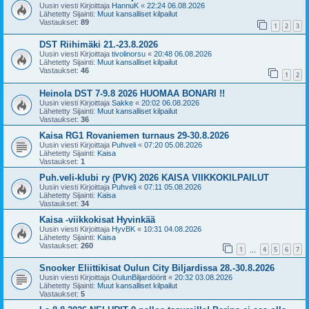
Uusin viesti Kirjoittaja
HannuK
«
22:24 06.08.2026
Lähetetty Sijainti:
Muut kansalliset kilpailut
Vastaukset:
89
1
2
3
DST Riihimäki 21.-23.8.2026
Uusin viesti Kirjoittaja
tivolinorsu
«
20:48 06.08.2026
Lähetetty Sijainti:
Muut kansalliset kilpailut
Vastaukset:
46
1
2
Heinola DST 7-9.8 2026 HUOMAA BONARI !!
Uusin viesti Kirjoittaja
Sakke
«
20:02 06.08.2026
Lähetetty Sijainti:
Muut kansalliset kilpailut
Vastaukset:
36
Kaisa RG1 Rovaniemen turnaus 29-30.8.2026
Uusin viesti Kirjoittaja
Puhveli
«
07:20 05.08.2026
Lähetetty Sijainti:
Kaisa
Vastaukset:
1
Puh.veli-klubi ry (PVK) 2026 KAISA VIIKKOKILPAILUT
Uusin viesti Kirjoittaja
Puhveli
«
07:11 05.08.2026
Lähetetty Sijainti:
Kaisa
Vastaukset:
34
Kaisa -viikkokisat Hyvinkää
Uusin viesti Kirjoittaja
HyvBK
«
10:31 04.08.2026
Lähetetty Sijainti:
Kaisa
Vastaukset:
260
1
4
5
6
7
…
Snooker Eliittikisat Oulun City Biljardissa 28.-30.8.2026
Uusin viesti Kirjoittaja
OulunBiljardöörit
«
20:32 03.08.2026
Lähetetty Sijainti:
Muut kansalliset kilpailut
Vastaukset:
5