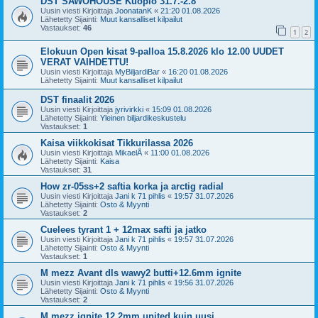
DST SAWOHOUSE Kuopio 31.7.-2.8
Uusin viesti Kirjoittaja
JoonatanK
«
21:20 01.08.2026
Lähetetty Sijainti:
Muut kansalliset kilpailut
Vastaukset:
46
1
2
Elokuun Open kisat 9-palloa 15.8.2026 klo 12.00 UUDET
VERAT VAIHDETTU!
Uusin viesti Kirjoittaja
MyBiljardiBar
«
16:20 01.08.2026
Lähetetty Sijainti:
Muut kansalliset kilpailut
DST finaalit 2026
Uusin viesti Kirjoittaja
jyrivirkki
«
15:09 01.08.2026
Lähetetty Sijainti:
Yleinen biljardikeskustelu
Vastaukset:
1
Kaisa viikkokisat Tikkurilassa 2026
Uusin viesti Kirjoittaja
MikaelÅ
«
11:00 01.08.2026
Lähetetty Sijainti:
Kaisa
Vastaukset:
31
How zr-05ss+2 saftia korka ja arctig radial
Uusin viesti Kirjoittaja
Jani k 71 pihlis
«
19:57 31.07.2026
Lähetetty Sijainti:
Osto & Myynti
Vastaukset:
2
Cuelees tyrant 1 + 12max safti ja jatko
Uusin viesti Kirjoittaja
Jani k 71 pihlis
«
19:57 31.07.2026
Lähetetty Sijainti:
Osto & Myynti
Vastaukset:
1
M mezz Avant dls wawy2 butti+12.6mm ignite
Uusin viesti Kirjoittaja
Jani k 71 pihlis
«
19:56 31.07.2026
Lähetetty Sijainti:
Osto & Myynti
Vastaukset:
2
M mezz ignite 12.2mm united kuin uusi