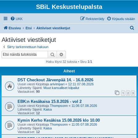
SBiL Keskustelupalsta
UKK
Rekisteröidy
Kirjaudu sisään
E
Etusivu
Etsi
Aktiiviset viestiketjut
t
Aktiiviset viestiketjut
s
Siirry tarkennettuun hakuun
i
Etsi
Tarkennettu haku
Haku löysi 32 tulosta • Sivu
1
/
1
Aiheet
DST Checkout Järvenpää 14. - 16.8.2026
Uusin viesti Kirjoittaja
arivimpari
«
12:11 07.08.2026
Lähetetty Sijainti:
Muut kansalliset kilpailut
Vastaukset:
90
1
2
3
EBK:n Kesäkaisa 15.8.2026 - vol 2
Uusin viesti Kirjoittaja
Thompsonn
«
11:06 07.08.2026
Lähetetty Sijainti:
Kaisa
Vastaukset:
12
Kymin Kerho Kesäkisa 15.08.2026 klo 10.00
Uusin viesti Kirjoittaja
Thompsonn
«
11:05 07.08.2026
Lähetetty Sijainti:
Kaisa
Vastaukset:
12