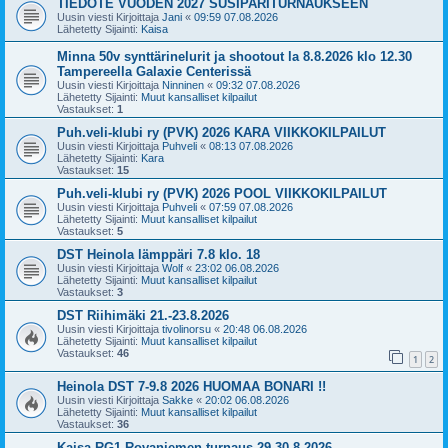
TIEDOTE VUODEN 2027 SUSIPARITURNAUKSEEN
Uusin viesti Kirjoittaja
Jani
«
09:59 07.08.2026
Lähetetty Sijainti:
Kaisa
Minna 50v synttärinelurit ja shootout la 8.8.2026 klo 12.30
Tampereella Galaxie Centerissä
Uusin viesti Kirjoittaja
Ninninen
«
09:32 07.08.2026
Lähetetty Sijainti:
Muut kansalliset kilpailut
Vastaukset:
1
Puh.veli-klubi ry (PVK) 2026 KARA VIIKKOKILPAILUT
Uusin viesti Kirjoittaja
Puhveli
«
08:13 07.08.2026
Lähetetty Sijainti:
Kara
Vastaukset:
15
Puh.veli-klubi ry (PVK) 2026 POOL VIIKKOKILPAILUT
Uusin viesti Kirjoittaja
Puhveli
«
07:59 07.08.2026
Lähetetty Sijainti:
Muut kansalliset kilpailut
Vastaukset:
5
DST Heinola lämppäri 7.8 klo. 18
Uusin viesti Kirjoittaja
Wolf
«
23:02 06.08.2026
Lähetetty Sijainti:
Muut kansalliset kilpailut
Vastaukset:
3
DST Riihimäki 21.-23.8.2026
Uusin viesti Kirjoittaja
tivolinorsu
«
20:48 06.08.2026
Lähetetty Sijainti:
Muut kansalliset kilpailut
Vastaukset:
46
1
2
Heinola DST 7-9.8 2026 HUOMAA BONARI !!
Uusin viesti Kirjoittaja
Sakke
«
20:02 06.08.2026
Lähetetty Sijainti:
Muut kansalliset kilpailut
Vastaukset:
36
Kaisa RG1 Rovaniemen turnaus 29-30.8.2026