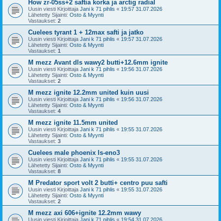
How zr-05ss+2 saftia korka ja arctig radial
Uusin viesti Kirjoittaja
Jani k 71 pihlis
«
19:57 31.07.2026
Lähetetty Sijainti:
Osto & Myynti
Vastaukset:
2
Cuelees tyrant 1 + 12max safti ja jatko
Uusin viesti Kirjoittaja
Jani k 71 pihlis
«
19:57 31.07.2026
Lähetetty Sijainti:
Osto & Myynti
Vastaukset:
1
M mezz Avant dls wawy2 butti+12.6mm ignite
Uusin viesti Kirjoittaja
Jani k 71 pihlis
«
19:56 31.07.2026
Lähetetty Sijainti:
Osto & Myynti
Vastaukset:
2
M mezz ignite 12.2mm united kuin uusi
Uusin viesti Kirjoittaja
Jani k 71 pihlis
«
19:56 31.07.2026
Lähetetty Sijainti:
Osto & Myynti
Vastaukset:
4
M mezz ignite 11.5mm united
Uusin viesti Kirjoittaja
Jani k 71 pihlis
«
19:55 31.07.2026
Lähetetty Sijainti:
Osto & Myynti
Vastaukset:
3
Cuelees male phoenix ls-eno3
Uusin viesti Kirjoittaja
Jani k 71 pihlis
«
19:55 31.07.2026
Lähetetty Sijainti:
Osto & Myynti
Vastaukset:
8
M Predator sport volt 2 butti+ centro puu safti
Uusin viesti Kirjoittaja
Jani k 71 pihlis
«
19:55 31.07.2026
Lähetetty Sijainti:
Osto & Myynti
Vastaukset:
2
M mezz axi 606+ignite 12.2mm wawy
Uusin viesti Kirjoittaja
Jani k 71 pihlis
«
19:54 31.07.2026