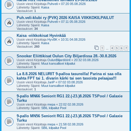
Uusin viesti Kirjoittaja
Puhveli
«
07:20 05.08.2026
Lähetetty Sijainti:
Kaisa
Vastaukset:
1
Puh.veli-klubi ry (PVK) 2026 KAISA VIIKKOKILPAILUT
Uusin viesti Kirjoittaja
Puhveli
«
07:11 05.08.2026
Lähetetty Sijainti:
Kaisa
Vastaukset:
34
Kaisa -viikkokisat Hyvinkää
Uusin viesti Kirjoittaja
HyvBK
«
10:31 04.08.2026
Lähetetty Sijainti:
Kaisa
Vastaukset:
260
1
4
5
6
7
…
Snooker Eliittikisat Oulun City Biljardissa 28.-30.8.2026
Uusin viesti Kirjoittaja
OulunBiljardöörit
«
20:32 03.08.2026
Lähetetty Sijainti:
Muut kansalliset kilpailut
Vastaukset:
5
La 8.8.2026 NELURIT 9-palloa tasureilla! Parina ei saa olla
kahta FPT tai 1. divarin kärki tai sen tasoista pelaajaa!!!
Uusin viesti Kirjoittaja
JariP
«
07:02 03.08.2026
Lähetetty Sijainti:
Muut kansalliset kilpailut
Vastaukset:
1
9-pallo MN66 Seniorit RG1 22.(-23.)8.2026 TSPool / Galaxie
Turku
Uusin viesti Kirjoittaja
mepa
«
22:02 02.08.2026
Lähetetty Sijainti:
SBIL kilpailut Pool
9-pallo MN56 Seniorit RG1 22.(-23.)8.2026 TSPool / Galaxie
Turku
Uusin viesti Kirjoittaja
mepa
«
21:58 02.08.2026
Lähetetty Sijainti:
SBIL kilpailut Pool