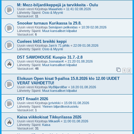
M: Mezz-biljardikeppejä ja tarvikkeita - Oulu
Uusin viesti Kirjoittaja
Maaahelo
«
11:41 02.08.2026
Lähetetty Sijainti:
Osto & Myynti
Vastaukset:
11
Snooker turnaus Kurikassa la 29.8.
Uusin viesti Kirjoittaja
Seinäjoen pelikeidas
«
10:39 02.08.2026
Lähetetty Sijainti:
Muut kansalliset kilpailut
Vastaukset:
6
Cuelees bk01 breikki keppi
Uusin viesti Kirjoittaja
Jani k 71 pihlis
«
22:09 01.08.2026
Lähetetty Sijainti:
Osto & Myynti
DST SAWOHOUSE Kuopio 31.7.-2.8
Uusin viesti Kirjoittaja
JoonatanK
«
21:20 01.08.2026
Lähetetty Sijainti:
Muut kansalliset kilpailut
Vastaukset:
46
1
2
Elokuun Open kisat 9-palloa 15.8.2026 klo 12.00 UUDET
VERAT VAIHDETTU!
Uusin viesti Kirjoittaja
MyBiljardiBar
«
16:20 01.08.2026
Lähetetty Sijainti:
Muut kansalliset kilpailut
DST finaalit 2026
Uusin viesti Kirjoittaja
jyrivirkki
«
15:09 01.08.2026
Lähetetty Sijainti:
Yleinen biljardikeskustelu
Vastaukset:
1
Kaisa viikkokisat Tikkurilassa 2026
Uusin viesti Kirjoittaja
MikaelÅ
«
11:00 01.08.2026
Lähetetty Sijainti:
Kaisa
Vastaukset:
31