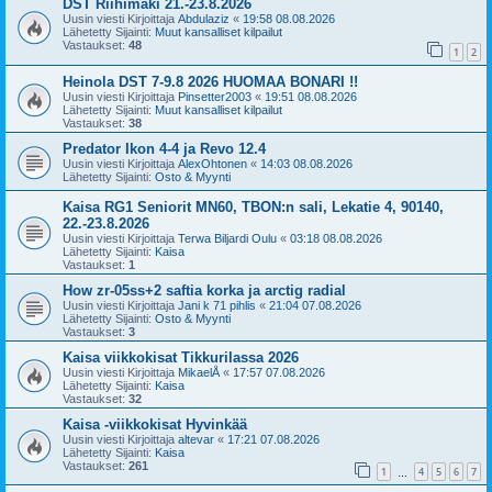
DST Riihimäki 21.-23.8.2026
Uusin viesti Kirjoittaja
Abdulaziz
«
19:58 08.08.2026
Lähetetty Sijainti:
Muut kansalliset kilpailut
Vastaukset:
48
1
2
Heinola DST 7-9.8 2026 HUOMAA BONARI !!
Uusin viesti Kirjoittaja
Pinsetter2003
«
19:51 08.08.2026
Lähetetty Sijainti:
Muut kansalliset kilpailut
Vastaukset:
38
Predator Ikon 4-4 ja Revo 12.4
Uusin viesti Kirjoittaja
AlexOhtonen
«
14:03 08.08.2026
Lähetetty Sijainti:
Osto & Myynti
Kaisa RG1 Seniorit MN60, TBON:n sali, Lekatie 4, 90140,
22.-23.8.2026
Uusin viesti Kirjoittaja
Terwa Biljardi Oulu
«
03:18 08.08.2026
Lähetetty Sijainti:
Kaisa
Vastaukset:
1
How zr-05ss+2 saftia korka ja arctig radial
Uusin viesti Kirjoittaja
Jani k 71 pihlis
«
21:04 07.08.2026
Lähetetty Sijainti:
Osto & Myynti
Vastaukset:
3
Kaisa viikkokisat Tikkurilassa 2026
Uusin viesti Kirjoittaja
MikaelÅ
«
17:57 07.08.2026
Lähetetty Sijainti:
Kaisa
Vastaukset:
32
Kaisa -viikkokisat Hyvinkää
Uusin viesti Kirjoittaja
altevar
«
17:21 07.08.2026
Lähetetty Sijainti:
Kaisa
Vastaukset:
261
1
4
5
6
7
…