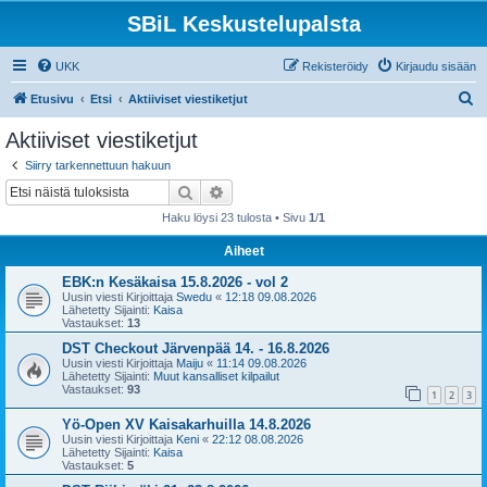
SBiL Keskustelupalsta
UKK
Rekisteröidy
Kirjaudu sisään
E
Etusivu
Etsi
Aktiiviset viestiketjut
t
Aktiiviset viestiketjut
s
Siirry tarkennettuun hakuun
i
Etsi
Tarkennettu haku
Haku löysi 23 tulosta • Sivu
1
/
1
Aiheet
EBK:n Kesäkaisa 15.8.2026 - vol 2
Uusin viesti Kirjoittaja
Swedu
«
12:18 09.08.2026
Lähetetty Sijainti:
Kaisa
Vastaukset:
13
DST Checkout Järvenpää 14. - 16.8.2026
Uusin viesti Kirjoittaja
Maiju
«
11:14 09.08.2026
Lähetetty Sijainti:
Muut kansalliset kilpailut
Vastaukset:
93
1
2
3
Yö-Open XV Kaisakarhuilla 14.8.2026
Uusin viesti Kirjoittaja
Keni
«
22:12 08.08.2026
Lähetetty Sijainti:
Kaisa
Vastaukset:
5