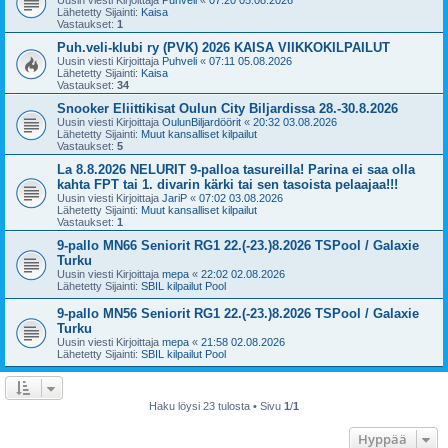
Uusin viesti Kirjoittaja
Puhveli
«
07:20 05.08.2026
Lähetetty Sijainti:
Kaisa
Vastaukset:
1
Puh.veli-klubi ry (PVK) 2026 KAISA VIIKKOKILPAILUT
Uusin viesti Kirjoittaja
Puhveli
«
07:11 05.08.2026
Lähetetty Sijainti:
Kaisa
Vastaukset:
34
Snooker Eliittikisat Oulun City Biljardissa 28.-30.8.2026
Uusin viesti Kirjoittaja
OulunBiljardöörit
«
20:32 03.08.2026
Lähetetty Sijainti:
Muut kansalliset kilpailut
Vastaukset:
5
La 8.8.2026 NELURIT 9-palloa tasureilla! Parina ei saa olla
kahta FPT tai 1. divarin kärki tai sen tasoista pelaajaa!!!
Uusin viesti Kirjoittaja
JariP
«
07:02 03.08.2026
Lähetetty Sijainti:
Muut kansalliset kilpailut
Vastaukset:
1
9-pallo MN66 Seniorit RG1 22.(-23.)8.2026 TSPool / Galaxie
Turku
Uusin viesti Kirjoittaja
mepa
«
22:02 02.08.2026
Lähetetty Sijainti:
SBIL kilpailut Pool
9-pallo MN56 Seniorit RG1 22.(-23.)8.2026 TSPool / Galaxie
Turku
Uusin viesti Kirjoittaja
mepa
«
21:58 02.08.2026
Lähetetty Sijainti:
SBIL kilpailut Pool
Haku löysi 23 tulosta • Sivu
1
/
1
Hyppää