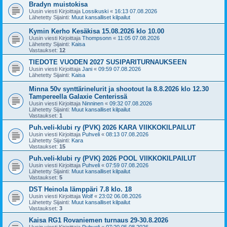
Bradyn muistokisa
Uusin viesti Kirjoittaja
Lossikuski
«
16:13 07.08.2026
Lähetetty Sijainti:
Muut kansalliset kilpailut
Kymin Kerho Kesäkisa 15.08.2026 klo 10.00
Uusin viesti Kirjoittaja
Thompsonn
«
11:05 07.08.2026
Lähetetty Sijainti:
Kaisa
Vastaukset:
12
TIEDOTE VUODEN 2027 SUSIPARITURNAUKSEEN
Uusin viesti Kirjoittaja
Jani
«
09:59 07.08.2026
Lähetetty Sijainti:
Kaisa
Minna 50v synttärinelurit ja shootout la 8.8.2026 klo 12.30
Tampereella Galaxie Centerissä
Uusin viesti Kirjoittaja
Ninninen
«
09:32 07.08.2026
Lähetetty Sijainti:
Muut kansalliset kilpailut
Vastaukset:
1
Puh.veli-klubi ry (PVK) 2026 KARA VIIKKOKILPAILUT
Uusin viesti Kirjoittaja
Puhveli
«
08:13 07.08.2026
Lähetetty Sijainti:
Kara
Vastaukset:
15
Puh.veli-klubi ry (PVK) 2026 POOL VIIKKOKILPAILUT
Uusin viesti Kirjoittaja
Puhveli
«
07:59 07.08.2026
Lähetetty Sijainti:
Muut kansalliset kilpailut
Vastaukset:
5
DST Heinola lämppäri 7.8 klo. 18
Uusin viesti Kirjoittaja
Wolf
«
23:02 06.08.2026
Lähetetty Sijainti:
Muut kansalliset kilpailut
Vastaukset:
3
Kaisa RG1 Rovaniemen turnaus 29-30.8.2026