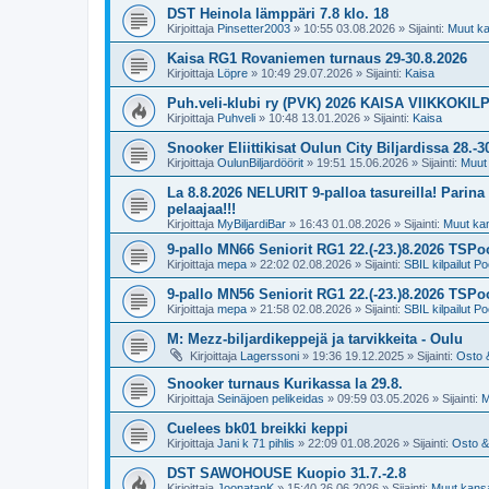
DST Heinola lämppäri 7.8 klo. 18
Kirjoittaja
Pinsetter2003
»
10:55 03.08.2026
» Sijainti:
Muut kan
Kaisa RG1 Rovaniemen turnaus 29-30.8.2026
Kirjoittaja
Löpre
»
10:49 29.07.2026
» Sijainti:
Kaisa
Puh.veli-klubi ry (PVK) 2026 KAISA VIIKKOKIL
Kirjoittaja
Puhveli
»
10:48 13.01.2026
» Sijainti:
Kaisa
Snooker Eliittikisat Oulun City Biljardissa 28.-3
Kirjoittaja
OulunBiljardöörit
»
19:51 15.06.2026
» Sijainti:
Muut 
La 8.8.2026 NELURIT 9-palloa tasureilla! Parina e
pelaajaa!!!
Kirjoittaja
MyBiljardiBar
»
16:43 01.08.2026
» Sijainti:
Muut kans
9-pallo MN66 Seniorit RG1 22.(-23.)8.2026 TSPoo
Kirjoittaja
mepa
»
22:02 02.08.2026
» Sijainti:
SBIL kilpailut Po
9-pallo MN56 Seniorit RG1 22.(-23.)8.2026 TSPoo
Kirjoittaja
mepa
»
21:58 02.08.2026
» Sijainti:
SBIL kilpailut Po
M: Mezz-biljardikeppejä ja tarvikkeita - Oulu
Kirjoittaja
Lagerssoni
»
19:36 19.12.2025
» Sijainti:
Osto 
Snooker turnaus Kurikassa la 29.8.
Kirjoittaja
Seinäjoen pelikeidas
»
09:59 03.05.2026
» Sijainti:
M
Cuelees bk01 breikki keppi
Kirjoittaja
Jani k 71 pihlis
»
22:09 01.08.2026
» Sijainti:
Osto &
DST SAWOHOUSE Kuopio 31.7.-2.8
Kirjoittaja
JoonatanK
»
15:40 26.06.2026
» Sijainti:
Muut kansal