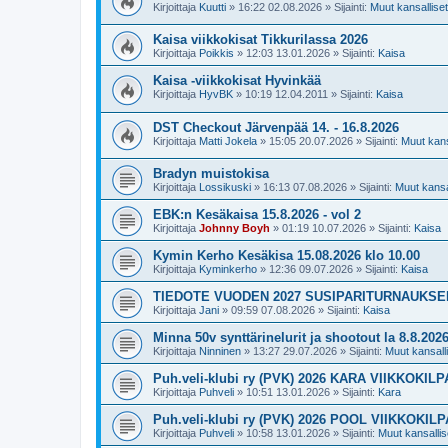
Kirjoittaja
Kuutti
»
16:22 02.08.2026
» Sijainti:
Muut kansalliset 
Kaisa viikkokisat Tikkurilassa 2026
Kirjoittaja
Poikkis
»
12:03 13.01.2026
» Sijainti:
Kaisa
Kaisa -viikkokisat Hyvinkää
Kirjoittaja
HyvBK
»
10:19 12.04.2011
» Sijainti:
Kaisa
DST Checkout Järvenpää 14. - 16.8.2026
Kirjoittaja
Matti Jokela
»
15:05 20.07.2026
» Sijainti:
Muut kansa
Bradyn muistokisa
Kirjoittaja
Lossikuski
»
16:13 07.08.2026
» Sijainti:
Muut kansal
EBK:n Kesäkaisa 15.8.2026 - vol 2
Kirjoittaja
Johnny Boyh
»
01:19 10.07.2026
» Sijainti:
Kaisa
Kymin Kerho Kesäkisa 15.08.2026 klo 10.00
Kirjoittaja
Kyminkerho
»
12:36 09.07.2026
» Sijainti:
Kaisa
TIEDOTE VUODEN 2027 SUSIPARITURNAUKS
Kirjoittaja
Jani
»
09:59 07.08.2026
» Sijainti:
Kaisa
Minna 50v synttärinelurit ja shootout la 8.8.202
Kirjoittaja
Ninninen
»
13:27 29.07.2026
» Sijainti:
Muut kansallis
Puh.veli-klubi ry (PVK) 2026 KARA VIIKKOKIL
Kirjoittaja
Puhveli
»
10:51 13.01.2026
» Sijainti:
Kara
Puh.veli-klubi ry (PVK) 2026 POOL VIIKKOKIL
Kirjoittaja
Puhveli
»
10:58 13.01.2026
» Sijainti:
Muut kansallise