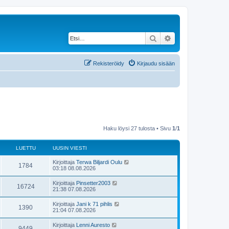
Etsi
Tarkennettu haku
Rekisteröidy
Kirjaudu sisään
Haku löysi 27 tulosta • Sivu
1
/
1
LUETTU
UUSIN VIESTI
U
Kirjoittaja
Terwa Biljardi Oulu
L
1784
u
03:18 08.08.2026
s
u
i
U
Kirjoittaja
Pinsetter2003
L
16724
n
u
21:38 07.08.2026
e
v
s
i
u
i
U
Kirjoittaja
Jani k 71 pihlis
t
e
L
1390
n
u
21:04 07.08.2026
s
e
v
s
t
t
i
u
i
i
U
Kirjoittaja
Lenni Auresto
t
e
L
9449
n