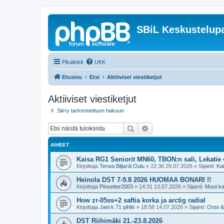
SBiL Keskustelupa
Pikalinkit
UKK
Etusivu
Etsi
Aktiiviset viestiketjut
Aktiiviset viestiketjut
Siirry tarkennettuun hakuun
Etsi
Tarkennettu haku
AIHEET
Kaisa RG1 Seniorit MN60, TBON:n sali, Lekatie 4
Kirjoittaja
Terwa Biljardi Oulu
»
22:36 29.07.2026
» Sijainti:
Ka
Heinola DST 7-9.8 2026 HUOMAA BONARI !!
Kirjoittaja
Pinsetter2003
»
14:31 13.07.2026
» Sijainti:
Muut kan
How zr-05ss+2 saftia korka ja arctig radial
Kirjoittaja
Jani k 71 pihlis
»
18:58 14.07.2026
» Sijainti:
Osto &
DST Riihimäki 21.-23.8.2026