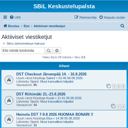
SBiL Keskustelupalsta
UKK
Rekisteröidy
Kirjaudu sisään
E
Etusivu
Etsi
Aktiiviset viestiketjut
t
Aktiiviset viestiketjut
s
Siirry tarkennettuun hakuun
i
Etsi
Tarkennettu haku
Haku löysi 28 tulosta • Sivu
1
/
1
Aiheet
DST Checkout Järvenpää 14. - 16.8.2026
Uusin viesti Kirjoittaja
Sakke
«
01:46 06.08.2026
Lähetetty Sijainti:
Muut kansalliset kilpailut
Vastaukset:
85
1
2
3
DST Riihimäki 21.-23.8.2026
Uusin viesti Kirjoittaja
Kuutti
«
21:41 05.08.2026
Lähetetty Sijainti:
Muut kansalliset kilpailut
Vastaukset:
44
1
2
Heinola DST 7-9.8 2026 HUOMAA BONARI !!
Uusin viesti Kirjoittaja
Elsa
«
14:38 05.08.2026
Lähetetty Sijainti:
Muut kansalliset kilpailut
Vastaukset:
32