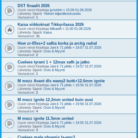
DST finaalit 2026
Uusin viesti Kirjoittaja
jyrivirkki
«
15:09 01.08.2026
Lähetetty Sijainti:
Yleinen biljardikeskustelu
Vastaukset:
1
Kaisa viikkokisat Tikkurilassa 2026
Uusin viesti Kirjoittaja
MikaelÅ
«
11:00 01.08.2026
Lähetetty Sijainti:
Kaisa
Vastaukset:
31
How zr-05ss+2 saftia korka ja arctig radial
Uusin viesti Kirjoittaja
Jani k 71 pihlis
«
19:57 31.07.2026
Lähetetty Sijainti:
Osto & Myynti
Vastaukset:
2
Cuelees tyrant 1 + 12max safti ja jatko
Uusin viesti Kirjoittaja
Jani k 71 pihlis
«
19:57 31.07.2026
Lähetetty Sijainti:
Osto & Myynti
Vastaukset:
1
M mezz Avant dls wawy2 butti+12.6mm ignite
Uusin viesti Kirjoittaja
Jani k 71 pihlis
«
19:56 31.07.2026
Lähetetty Sijainti:
Osto & Myynti
Vastaukset:
2
M mezz ignite 12.2mm united kuin uusi
Uusin viesti Kirjoittaja
Jani k 71 pihlis
«
19:56 31.07.2026
Lähetetty Sijainti:
Osto & Myynti
Vastaukset:
4
M mezz ignite 11.5mm united
Uusin viesti Kirjoittaja
Jani k 71 pihlis
«
19:55 31.07.2026
Lähetetty Sijainti:
Osto & Myynti
Vastaukset:
3
Cuelees male phoenix ls-eno3