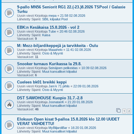
9-pallo MN56 Seniorit RG1 22.(-23.)8.2026 TSPool / Galaxie
Turku
Uusin viesti Kirjoittaja
mepa
«
21:58 02.08.2026
Lähetetty Sijainti:
SBIL kilpailut Pool
EBK:n Kesäkaisa 15.8.2026 - vol 2
Uusin viesti Kirjoittaja
Tube
«
20:46 02.08.2026
Lähetetty Sijainti:
Kaisa
Vastaukset:
9
M: Mezz-biljardikeppejä ja tarvikkeita - Oulu
Uusin viesti Kirjoittaja
Maaahelo
«
11:41 02.08.2026
Lähetetty Sijainti:
Osto & Myynti
Vastaukset:
11
Snooker turnaus Kurikassa la 29.8.
Uusin viesti Kirjoittaja
Seinäjoen pelikeidas
«
10:39 02.08.2026
Lähetetty Sijainti:
Muut kansalliset kilpailut
Vastaukset:
6
Cuelees bk01 breikki keppi
Uusin viesti Kirjoittaja
Jani k 71 pihlis
«
22:09 01.08.2026
Lähetetty Sijainti:
Osto & Myynti
DST SAWOHOUSE Kuopio 31.7.-2.8
Uusin viesti Kirjoittaja
JoonatanK
«
21:20 01.08.2026
Lähetetty Sijainti:
Muut kansalliset kilpailut
Vastaukset:
46
1
2
Elokuun Open kisat 9-palloa 15.8.2026 klo 12.00 UUDET
VERAT VAIHDETTU!
Uusin viesti Kirjoittaja
MyBiljardiBar
«
16:20 01.08.2026
Lähetetty Sijainti:
Muut kansalliset kilpailut