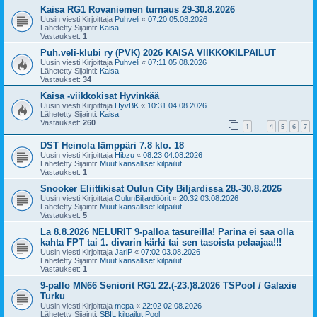
Kaisa RG1 Rovaniemen turnaus 29-30.8.2026
Uusin viesti Kirjoittaja
Puhveli
«
07:20 05.08.2026
Lähetetty Sijainti:
Kaisa
Vastaukset:
1
Puh.veli-klubi ry (PVK) 2026 KAISA VIIKKOKILPAILUT
Uusin viesti Kirjoittaja
Puhveli
«
07:11 05.08.2026
Lähetetty Sijainti:
Kaisa
Vastaukset:
34
Kaisa -viikkokisat Hyvinkää
Uusin viesti Kirjoittaja
HyvBK
«
10:31 04.08.2026
Lähetetty Sijainti:
Kaisa
Vastaukset:
260
1
4
5
6
7
…
DST Heinola lämppäri 7.8 klo. 18
Uusin viesti Kirjoittaja
Hibzu
«
08:23 04.08.2026
Lähetetty Sijainti:
Muut kansalliset kilpailut
Vastaukset:
1
Snooker Eliittikisat Oulun City Biljardissa 28.-30.8.2026
Uusin viesti Kirjoittaja
OulunBiljardöörit
«
20:32 03.08.2026
Lähetetty Sijainti:
Muut kansalliset kilpailut
Vastaukset:
5
La 8.8.2026 NELURIT 9-palloa tasureilla! Parina ei saa olla
kahta FPT tai 1. divarin kärki tai sen tasoista pelaajaa!!!
Uusin viesti Kirjoittaja
JariP
«
07:02 03.08.2026
Lähetetty Sijainti:
Muut kansalliset kilpailut
Vastaukset:
1
9-pallo MN66 Seniorit RG1 22.(-23.)8.2026 TSPool / Galaxie
Turku
Uusin viesti Kirjoittaja
mepa
«
22:02 02.08.2026
Lähetetty Sijainti:
SBIL kilpailut Pool